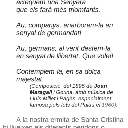
aixequem una Senyera
que els farà més triomfants.
Au, companys, enarborem-la en
senyal de germandat!
Au, germans, al vent desfem-la
en senyal de llibertat. Que voleï!
Contemplem-la, en sa dolça
majestat
(Composició
del 1895 de
Joan
Maragall
i Gorina, amb música de
Lluís Millet i Pagès, especialment
famosa pels fets del Palau el
1960).
A la nostra ermita de Santa Cristina
hi llueixen els diferents pendons o