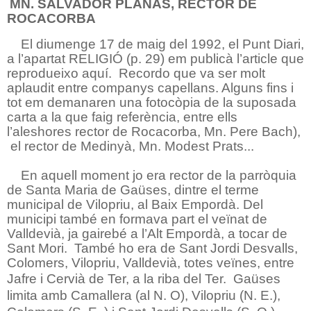
MN. SALVADOR PLANAS, RECTOR DE
ROCACORBA
El diumenge 17 de maig del 1992, el Punt Diari,
a l’apartat RELIGIÓ (p. 29) em publicà l’article que
reprodueixo aquí.
Recordo que va ser molt
aplaudit entre companys capellans. Alguns fins i
tot em demanaren una fotocòpia de la suposada
carta a la que faig referència, entre ells
l’aleshores rector de Rocacorba, Mn. Pere Bach),
el rector de Medinyà, Mn. Modest Prats...
En aquell moment jo era rector de la parròquia
de Santa Maria de Gaüses, dintre el terme
municipal de Vilopriu, al Baix Empordà. Del
municipi també en formava part el veïnat de
Valldevià, ja gairebé a l’Alt Empordà, a tocar de
Sant Mori.
També ho era de Sant Jordi Desvalls,
Colomers, Vilopriu, Valldevià, totes veïnes, entre
Jafre i Cervià de Ter, a la riba del Ter.
Gaüses
limita amb Camallera (al N. O), Vilopriu (N. E.),