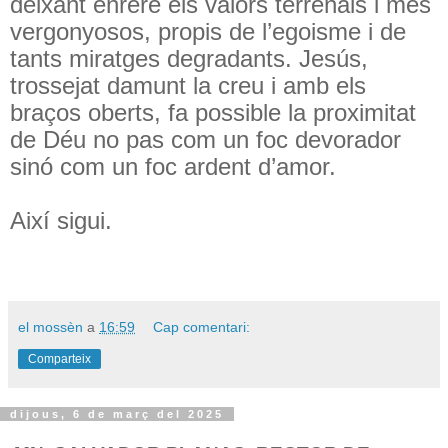
deixant enrere els valors terrenals i més
vergonyosos, propis de l’egoisme i de
tants miratges degradants. Jesús,
trossejat damunt la creu i amb els
braços oberts, fa possible la proximitat
de Déu no pas com un foc devorador
sinó com un foc ardent d’amor.
Així sigui.
el mossèn
a
16:59
Cap comentari:
Comparteix
dijous, 6 de març del 2025