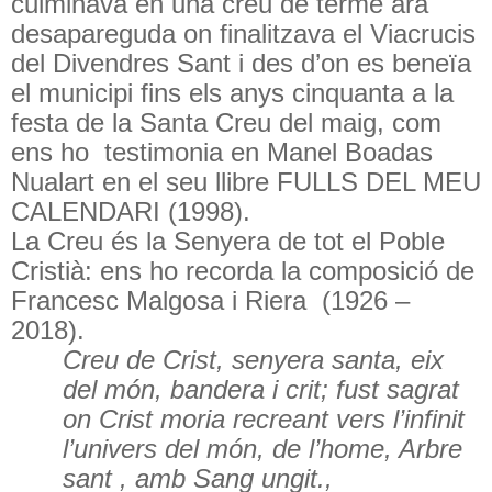
culminava en una creu de terme ara
desapareguda on finalitzava el Viacrucis
del Divendres Sant i des d’on es beneïa
el municipi fins els anys cinquanta a la
festa de la Santa Creu del maig, com
ens ho
testimonia en Manel Boadas
Nualart en el seu llibre FULLS DEL MEU
CALENDARI (1998).
La Creu és la Senyera de tot el Poble
Cristià: ens ho recorda la composició de
Francesc Malgosa i Riera
(1926 –
2018).
Creu de Crist, senyera santa, eix
del món, bandera i crit; fust sagrat
on Crist moria recreant vers l’infinit
l’univers del món, de l’home, Arbre
sant , amb Sang ungit.,