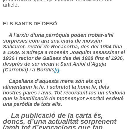
article.
ELS SANTS DE DEBÒ
A l’arxiu d’una parròquia poden trobar-s’hi
sorpreses com ara una carta de mossèn
Salvador, rector de Rocacorba, des del 1904 fina
a 1939. S’adreça a mossèn Joaquim assassinat el
1936 i rector de Gaüses des del 1928 fins el 1936,
després de ser vicari a Sant Aniol d’Aguja
(Garrotxa) i a Bordils
[i]
.
Capellans d’aquesta mena són els qui
alimentaren la fe, i sobretot la bona fe, dels
nostres pares i avis. Tot recordant-los un s’adona
que la beatificació de monsenyor Escrivà esdevé
una paròdia de tots ells.
La publicació de la carta és,
doncs, d’una actualitat sorprenent
(
amb tot d’evocacions que fan