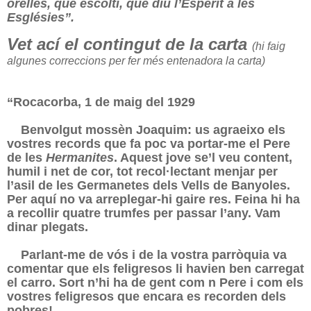
orelles, que escolti, què diu l’Esperit a les
Esglésies”.
Vet ací el contingut de la carta
(hi faig
algunes correccions per fer més entenadora la carta)
“Rocacorba, 1 de maig del 1929
Benvolgut mossèn Joaquim: us agraeixo els
vostres records que fa poc va portar-me el Pere
de les
Hermanites
. Aquest jove se’l veu content,
humil i net de cor, tot recol·lectant menjar per
l’asil de les Germanetes dels Vells de Banyoles.
Per aquí no va arreplegar-hi gaire res. Feina hi ha
a recollir quatre trumfes per passar l’any. Vam
dinar plegats.
Parlant-me de vós i de la vostra parròquia va
comentar que els feligresos li havien ben carregat
el carro. Sort n’hi ha de gent com n Pere i com els
vostres feligresos que encara es recorden dels
pobres!