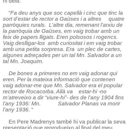
hi deia:
“
Fa deu anys que soc capellà i cinc que tinc la
sort d’estar de rector a Gaüses i a altres
quatre
parròquies rurals.
L’altre dia, remenant l’arxiu de
la parròquia de Gaüses, em vaig trobar amb un
feix de papers lligats. Eren polsosos i rogencs.
Vaig deslligar-los
amb curiositat i em vaig trobar
amb una petita sorpresa. Era
un plec de cartes,
algunes adreçades per un tal Mn. Salvador a un
tal Mn. Joaquim.
De bones a primeres no em vaig adonar qui
eren. Per la mateixa informació que contenen
vaig adonar-me que Mn. Salvador era el popular
rector de Rocacorba. Allà va
estar-hi -no
m’atreveixo a dir “viure-hi”- des de l’any 1904 fins
l’any 1936: Mn.
Salvador Planas va morir
l’any 1936
. “
En Pere Madrenys també hi va publicar la seva
presentació que reprodueixo al final del meu