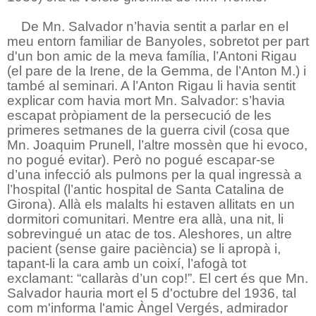
De Mn. Salvador n’havia sentit a parlar en el
meu entorn familiar de Banyoles, sobretot per part
d'un bon amic de la meva família, l’Antoni Rigau
(el pare de la Irene, de la Gemma, de l’Anton M.) i
també al seminari. A l’Anton Rigau li havia sentit
explicar com havia mort Mn. Salvador: s’havia
escapat pròpiament de la persecució de les
primeres setmanes de la guerra civil (cosa que
Mn. Joaquim Prunell, l’altre mossèn que hi evoco,
no pogué evitar). Però no pogué escapar-se
d’una infecció als pulmons per la qual ingressà a
l’hospital (l’antic hospital de Santa Catalina de
Girona). Allà els malalts hi estaven allitats en un
dormitori comunitari. Mentre era allà, una nit, li
sobrevingué un atac de tos. Aleshores, un altre
pacient (sense gaire paciència) se li apropà i,
tapant-li la cara amb un coixí, l’afogà tot
exclamant: “callaràs d’un cop!”. El cert és que Mn.
Salvador hauria mort el 5 d'octubre del 1936, tal
com m'informa l'amic Àngel Vergés, admirador