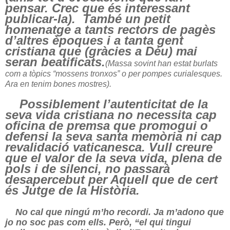
pensar. Crec que és interessant
publicar-la)
.
També un petit
homenatge a tants rectors de pagès
d’altres èpoques i a tanta gent
cristiana que
(gràcies a Déu)
mai
seran beatificats.
(Massa sovint han estat burlats
com a tòpics “mossens tronxos” o per pompes curialesques.
Ara en tenim bones mostres).
Possiblement l’autenticitat de la
seva vida cristiana no necessita cap
oficina de premsa que promogui o
defensi la seva santa memòria ni cap
revalidació vaticanesca. Vull creure
que el valor de la seva vida, plena de
pols i de silenci, no passarà
desapercebut per Aquell que de cert
és Jutge de la Història.
No cal que ningú m’ho recordi. Ja m’adono que
jo no soc pas com ells. Però, “el qui tingui