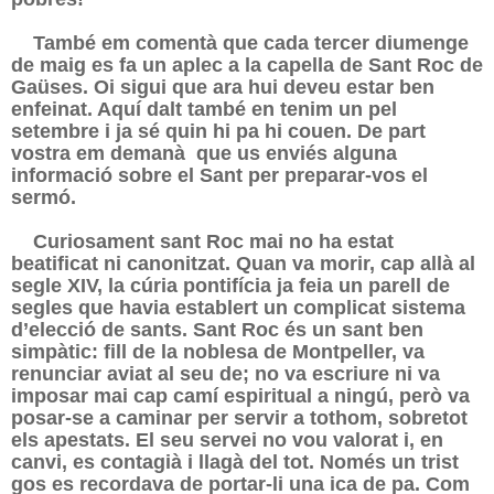
També em comentà que cada tercer diumenge
de maig es fa un aplec a la capella de Sant Roc de
Gaüses. Oi sigui que ara hui deveu estar ben
enfeinat. Aquí dalt també en tenim un pel
setembre i ja sé quin hi pa hi couen. De part
vostra em demanà
que us enviés alguna
informació sobre el Sant per preparar-vos el
sermó.
Curiosament sant Roc mai no ha estat
beatificat ni canonitzat. Quan va morir, cap allà al
segle XIV, la cúria pontifícia ja feia un parell de
segles que havia establert un complicat sistema
d’elecció de sants. Sant Roc és un sant ben
simpàtic: fill de la noblesa de Montpeller, va
renunciar aviat al seu de; no va escriure ni va
imposar mai cap camí espiritual a ningú, però va
posar-se a caminar per servir a tothom, sobretot
els apestats. El seu servei no vou valorat i, en
canvi, es contagià i llagà del tot. Només un trist
gos es recordava de portar-li una ica de pa. Com