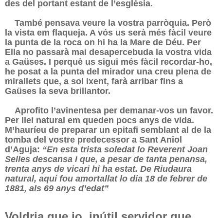
des del portant estant de l’església.
També pensava veure la vostra parròquia. Però
la vista em flaqueja. A vós us serà més fàcil veure
la punta de la roca on hi ha la Mare de Déu. Per
Ella no passarà mai desapercebuda la vostra vida
a Gaüses. I perquè us sigui més fàcil recordar-ho,
he posat a la punta del mirador una creu plena de
mirallets que, a sol ixent, farà arribar fins a
Gaüses la seva brillantor.
Aprofito l’avinentesa per demanar-vos un favor.
Per llei natural em queden pocs anys de vida.
M’hauríeu de preparar un epitafi semblant al de la
tomba del vostre predecessor a Sant Aniol
d’Aguja:
“En esta trista soledat lo Reverent Joan
Selles descansa i que, a pesar de tanta penansa,
trenta anys de vicari hi ha estat. De Riudaura
natural, aquí fou amortallat lo dia 18 de febrer de
1881, als 69 anys d’edat”
Voldria que jo, inútil servidor que