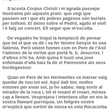
S’acosta Corpus Christi i m’agrada passejar
Nostramo per aquests prats: que vegi que
passem set i que els pobres pagesos són burlats
per tothom. El deixo sobre el Pedró, agafo el violí
i li faig un concert. Ell segur que m’escolta.
De vegades he tingut la temptació de pensar
que tot el que va dir i va fer Nostre Senyor és una
falòrnia. Però veient homes com en Pere de l’Asil
t’adones de la veritat que portà N. S. Jesucrist. I
d’altres n’hi ha. Amb quina il·lusió una jove
enfeinada d’allà baix fa dir el Parenostre als seus
bordegassos!
Quan en Pere de les Hermanites va marxar vaig
quedar de nou tot sol. Aquí dalt tinc moltes
estones per estar sol, ja ho sabeu. Vaig sortir al
mirador de la roca i, tot el resant el rosari, mirava
cap a llevant. Vesprejava i intentava ullar on era la
vostra flamant parròquia. Un feligrès vostre
m’explicà que sortint de missa es veia Rocacorba