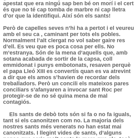
apestat que era ningú sap ben bé on morí i el cert
és que no té cap tomba de marbre ni cap lletra
d’or que la identifiqui. Així són els sants!
Però de capelles seves n’hi ha a pertot i el veureu
amb el seu ca , caminant per tots els pobles.
Normalment l’alt clergat no vol saber gaire res
d’ell. Es veu que es poca cosa per ells. No
m’estranya. Són de la mena d’aquells que, amb
sotana acabada de sortir de la capsa, coll
emmidonat i punys embotonats, resaven perquè
el papa Lleó XIII es convertís quan es va atrevint
a dir que els amos s’havien de recordar dels
treballadors. Però un concili els mateixos pares
conciliars s’afanyaren a invocar sant Roc per
protegir-se de no sé quina mena de mal
contagiós.
Els sants de debò tots són si fa o no fa iguals,
tant si els canonitzen com no. La majoria dels
nostres sants més venerats no han estat mai
canonitzats. I llegint vides de sants, d’alguns