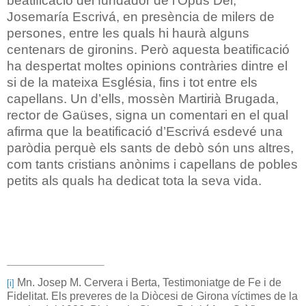
beatificació del fundador de l’Opus Dei,
Josemaría Escrivá, en presència de milers de
persones, entre les quals hi haurà alguns
centenars de gironins. Però aquesta beatificació
ha despertat moltes opinions contràries dintre el
si de la mateixa Església, fins i tot entre els
capellans. Un d’ells, mossèn Martirià Brugada,
rector de Gaüses, signa un comentari en el qual
afirma que la beatificació d’Escrivá esdevé una
paròdia perquè els sants de debò són uns altres,
com tants cristians anònims i capellans de pobles
petits als quals ha dedicat tota la seva vida.
Mn. Josep M. Cervera i Berta, Testimoniatge de Fe i de
[i]
Fidelitat. Els preveres de la Diòcesi de Girona víctimes de la