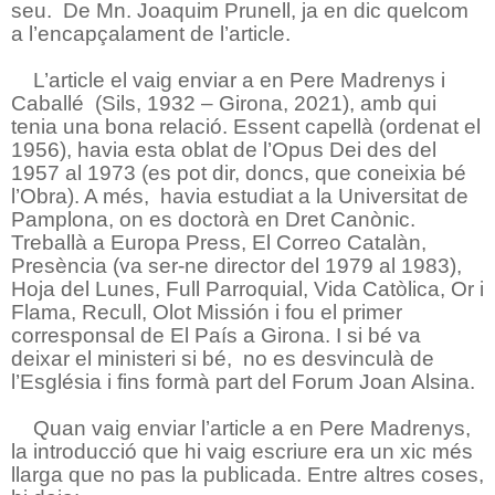
seu.
De Mn. Joaquim Prunell, ja en dic quelcom
a l’encapçalament de l’article.
L’article el vaig enviar a en Pere Madrenys i
Caballé
(Sils, 1932 – Girona, 2021), amb qui
tenia una bona relació. Essent capellà (ordenat el
1956), havia esta oblat de l’Opus Dei des del
1957 al 1973 (es pot dir, doncs, que coneixia bé
l’Obra). A més,
havia estudiat a la Universitat de
Pamplona, on es doctorà en Dret Canònic.
Treballà a Europa Press, El Correo Catalàn,
Presència (va ser-ne director del 1979 al 1983),
Hoja del Lunes, Full Parroquial, Vida Catòlica, Or i
Flama, Recull, Olot Missión i fou el primer
corresponsal de El País a Girona. I si bé va
deixar el ministeri si bé,
no es desvinculà de
l’Església i fins formà part del Forum Joan Alsina.
Quan vaig enviar l’article a en Pere Madrenys,
la introducció que hi vaig escriure era un xic més
llarga que no pas la publicada. Entre altres coses,