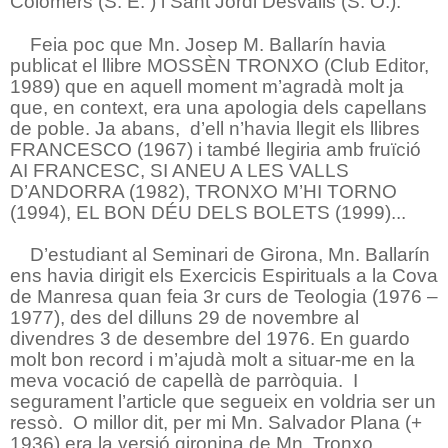
Colomers (S. E. ) i Sant Jordi Desvalls (S. O.).
Feia poc que Mn. Josep M. Ballarín havia
publicat el llibre MOSSÈN TRONXO (Club Editor,
1989) que en aquell moment m’agradà molt ja
que, en context, era una apologia dels capellans
de poble. Ja abans,
d’ell n’havia llegit els llibres
FRANCESCO (1967) i també llegiria amb fruïció
AI FRANCESC, SI ANEU A LES VALLS
D’ANDORRA (1982), TRONXO M’HI TORNO
(1994), EL BON DÉU DELS BOLETS (1999)...
D’estudiant al Seminari de Girona, Mn. Ballarín
ens havia dirigit els Exercicis Espirituals a la Cova
de Manresa quan feia 3r curs de Teologia (1976 –
1977), des del dilluns 29 de novembre al
divendres 3 de desembre del 1976. En guardo
molt bon record i m’ajudà molt a situar-me en la
meva vocació de capellà de parròquia.
I
segurament l’article que segueix en voldria ser un
ressò.
O millor dit, per mi Mn. Salvador Plana (+
1936) era la versió gironina de Mn. Tronxo.