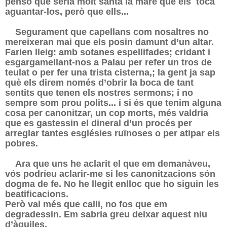
penso que seria molt santa la mare que els
tocà
aguantar-los, però que ells...
Segurament que capellans com nosaltres no
mereixeran mai que els posin damunt d’un altar.
Farien lleig: amb sotanes espellifades; cridant i
esgargamellant-nos a Palau per refer un tros de
teulat o per fer una trista cisterna,; la gent ja sap
què els direm només d’obrir la boca de tant
sentits que tenen els nostres sermons; i no
sempre som prou polits... i si és que tenim alguna
cosa per canonitzar, un cop morts, més valdria
que es gastessin el dineral d’un procés per
arreglar tantes esglésies ruïnoses o per atipar els
pobres.
Ara que uns he aclarit el que em demanàveu,
vós podríeu aclarir-me si les canonitzacions són
dogma de fe. No he llegit enlloc que ho siguin les
beatificacions.
Però val més que calli, no fos que em
degradessin. Em sabria greu deixar aquest niu
d’àguiles.