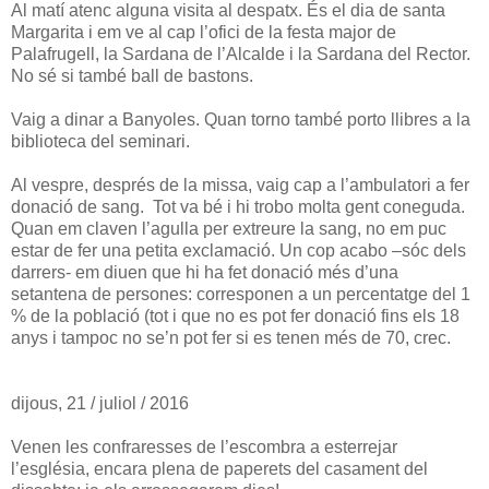
Al matí atenc alguna visita al despatx. És el dia de santa
Margarita i em ve al cap l’ofici de la festa major de
Palafrugell, la Sardana de l’Alcalde i la Sardana del Rector.
No sé si també ball de bastons.
Vaig a dinar a Banyoles. Quan torno també porto llibres a la
biblioteca del seminari.
Al vespre, després de la missa, vaig cap a l’ambulatori a fer
donació de sang. Tot va bé i hi trobo molta gent coneguda.
Quan em claven l’agulla per extreure la sang, no em puc
estar de fer una petita exclamació. Un cop acabo –sóc dels
darrers- em diuen que hi ha fet donació més d’una
setantena de persones: corresponen a un percentatge del 1
% de la població (tot i que no es pot fer donació fins els 18
anys i tampoc no se’n pot fer si es tenen més de 70, crec.
dijous, 21 / juliol / 2016
Venen les confraresses de l’escombra a esterrejar
l’església, encara plena de paperets del casament del