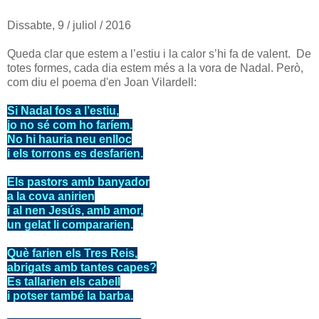
Dissabte, 9 / juliol / 2016
Queda clar que estem a l’estiu i la calor s’hi fa de valent. De
totes formes, cada dia estem més a la vora de Nadal. Però,
com diu el poema d'en Joan Vilardell:
Si Nadal fos a l’estiu,
jo no sé com ho faríem.
No hi hauria neu enlloc
i els torrons es desfarien.
Els pastors amb banyador
a la cova anirien
i al nen Jesús, amb amor,
un gelat li compararien.
Què farien els Tres Reis,
abrigats amb tantes capes?
Es tallarien els cabell
i potser també la barba.