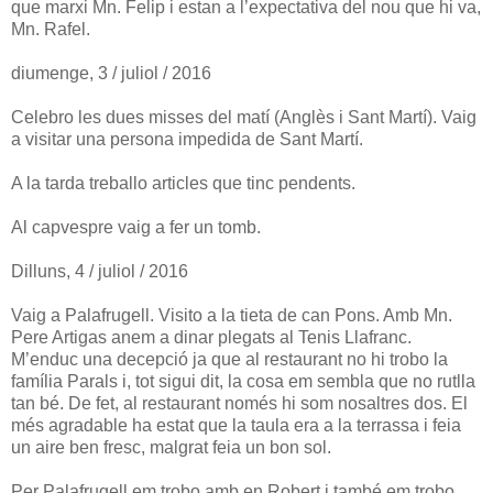
que marxi Mn. Felip i estan a l’expectativa del nou que hi va,
Mn. Rafel.
diumenge, 3 / juliol / 2016
Celebro les dues misses del matí (Anglès i Sant Martí). Vaig
a visitar una persona impedida de Sant Martí.
A la tarda treballo articles que tinc pendents.
Al capvespre vaig a fer un tomb.
Dilluns, 4 / juliol / 2016
Vaig a Palafrugell. Visito a la tieta de can Pons. Amb Mn.
Pere Artigas anem a dinar plegats al Tenis Llafranc.
M’enduc una decepció ja que al restaurant no hi trobo la
família Parals i, tot sigui dit, la cosa em sembla que no rutlla
tan bé. De fet, al restaurant només hi som nosaltres dos. El
més agradable ha estat que la taula era a la terrassa i feia
un aire ben fresc, malgrat feia un bon sol.
Per Palafrugell em trobo amb en Robert i també em trobo