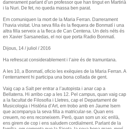
darrerament parlant d’un professor que han tingut en Martirià
i la Nuri. De fet, no queda massa ben parat.
Em comuniquen la mort de la Maria Ferran. Darrerament
l’havia visitat. Una seva filla és la flequera de Bonmatí i una
altra filla serveix a la fleca de Can Centena. Un dels néts és
en Xavier Sarsanedas, el noi que porta Radio Bonmatí.
Dijous, 14 / juliol / 2016
Ha refrescat considerablement i l’aire és de tramuntana.
A les 10, a Bonmatí, oficio les exèquies de la Maria Ferran. A
l’enterrament hi participa una bona collada de gent.
Vaig cap a Salt per entrar a l’autopista i anar cap a
Bellaterra. Hi arribo cap a les 12. Pel campus, quan vaig cap
a la facultat de Filosofia i Lletres, cap el Departament de
Musicologia i Història d’Art, em trobo amb en Jaume Isern
que acompanya la seva filla a matricular-se. Quan ens
creuem, no ens reconeixem. Però, quan som un xic enllà,
ens girem de cop i ens saludem cordialment. Parlant de la
família, em comenta que la Siseta, la seva bona mare, morí