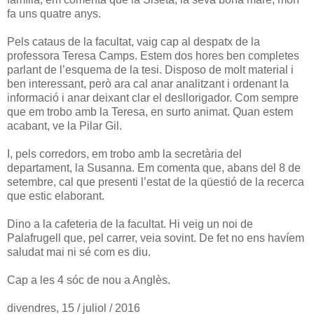
fa uns quatre anys.
Pels cataus de la facultat, vaig cap al despatx de la
professora Teresa Camps. Estem dos hores ben completes
parlant de l’esquema de la tesi. Disposo de molt material i
ben interessant, però ara cal anar analitzant i ordenant la
informació i anar deixant clar el desllorigador. Com sempre
que em trobo amb la Teresa, en surto animat. Quan estem
acabant, ve la Pilar Gil.
I, pels corredors, em trobo amb la secretària del
departament, la Susanna. Em comenta que, abans del 8 de
setembre, cal que presenti l’estat de la qüestió de la recerca
que estic elaborant.
Dino a la cafeteria de la facultat. Hi veig un noi de
Palafrugell que, pel carrer, veia sovint. De fet no ens havíem
saludat mai ni sé com es diu.
Cap a les 4 sóc de nou a Anglès.
divendres, 15 / juliol / 2016