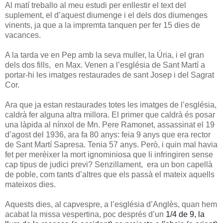
Al matí treballo al meu estudi per enllestir el text del
suplement, el d’aquest diumenge i el dels dos diumenges
vinents, ja que a la impremta tanquen per fer 15 dies de
vacances.
A la tarda ve en Pep amb la seva muller, la Úria, i el gran
dels dos fills, en Max. Venen a l’església de Sant Martí a
portar-hi les imatges restaurades de sant Josep i del Sagrat
Cor.
Ara que ja estan restaurades totes les imatges de l’església,
caldrà fer alguna altra millora. El primer que caldrà és posar
una làpida al nínxol de Mn. Pere Ramonet, assassinat el 19
d’agost del 1936, ara fa 80 anys: feia 9 anys que era rector
de Sant Martí Sapresa. Tenia 57 anys. Però, i quin mal havia
fet per merèixer la mort ignominiosa que li infringiren sense
cap tipus de judici previ? Senzillament, era un bon capellà
de poble, com tants d’altres que els passà el mateix aquells
mateixos dies.
Aquests dies, al capvespre, a l’església d’Anglès, quan hem
acabat la missa vespertina, poc després d’un
1/4 de 9, la