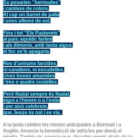
Es posarien “bermudes”
i camises de colors.
Al cap un barret de palla
i unes ulleres de sol.
Fins i tot “Els Pastorets”
al parc aquàtic faríem
i als dimonis, amb tanta aigua,
el foc se’ls apagaria.
Res d’avirams farcides,
ni canalons, ni escudelles.
Unes bones amanides
i tres o quatre costelles.
Però Nadal sempre és Nadal,
sigui a l’hivern o a l’estiu
i per això celebrem,
que Jesús és nat i es viu
.
A la tarda celebro les misses anticipades a Bonmatí i a
Anglès. Anuncio la benedicció de vehicles per demà al
migdia. També els anuncio que, dissabte vinent, diada de la