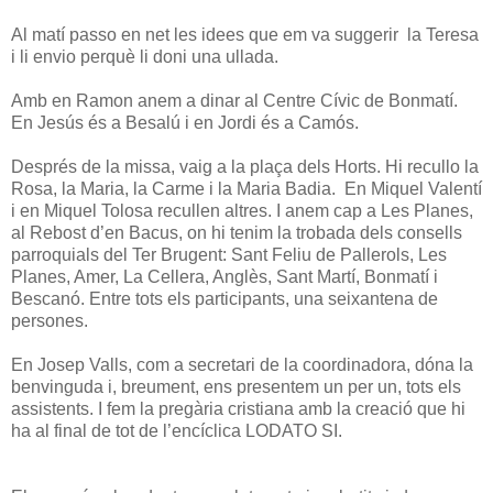
Al matí passo en net les idees que em va suggerir la Teresa
i li envio perquè li doni una ullada.
Amb en Ramon anem a dinar al Centre Cívic de Bonmatí.
En Jesús és a Besalú i en Jordi és a Camós.
Després de la missa, vaig a la plaça dels Horts. Hi recullo la
Rosa, la Maria, la Carme i la Maria Badia. En Miquel Valentí
i en Miquel Tolosa recullen altres. I anem cap a Les Planes,
al Rebost d’en Bacus, on hi tenim la trobada dels consells
parroquials del Ter Brugent: Sant Feliu de Pallerols, Les
Planes, Amer, La Cellera, Anglès, Sant Martí, Bonmatí i
Bescanó. Entre tots els participants, una seixantena de
persones.
En Josep Valls, com a secretari de la coordinadora, dóna la
benvinguda i, breument, ens presentem un per un, tots els
assistents. I fem la pregària cristiana amb la creació que hi
ha al final de tot de l’encíclica LODATO SI.