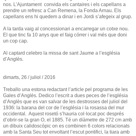
nos. L’Ajuntament convida els cantaires i els capellans a
prendre un refresc a Can Remena, la Fonda Arnau. Els
capellans ens hi quedem a dinar i en Jordi s’afegeix al grup.
A la tarda vaig al concessionari a encarregar un cotxe nou.
El que tinc fa 10 anys que el faig córrer i val més que doni
un cop cap.
Al captard celebro la missa de sant Jaume a l’església
d’Anglès.
dimarts, 26 / juliol / 2016
Treballo una estona redactant l’article pel programa de les
Gales d’Anglès. Dedico l’escrit a dues peces de l’església
d’Anglès que es van salvar de les destrosses del juliol del
1936: la barana del cor de l’església i la rosassa del mur
occidental. Aquest rosetó s’hauria col·locat poc després
d’obrir-se la gran O, el 1885. Té un diàmetre de 272 cm amb
un dibuix calidoscòpic on es combinen 6 colors relacionats
amb la Santa Seu tot envoltant l’escut pontifici, la tiara amb