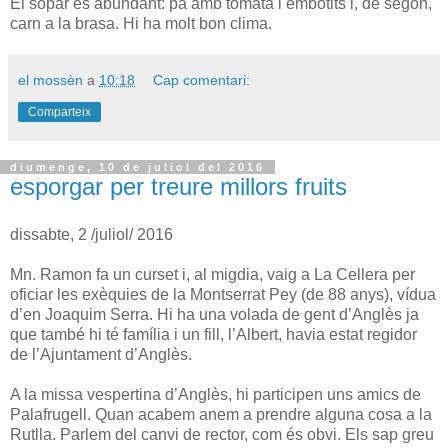
El sopar és abundant: pa amb tomata i embotits i, de segon,
carn a la brasa. Hi ha molt bon clima.
el mossèn
a
10:18
Cap comentari:
Comparteix
diumenge, 10 de juliol del 2016
esporgar per treure millors fruits
dissabte, 2 /juliol/ 2016
Mn. Ramon fa un curset i, al migdia, vaig a La Cellera per
oficiar les exèquies de la Montserrat Pey (de 88 anys), vídua
d’en Joaquim Serra. Hi ha una volada de gent d’Anglès ja
que també hi té família i un fill, l’Albert, havia estat regidor
de l’Ajuntament d’Anglès.
A la missa vespertina d’Anglès, hi participen uns amics de
Palafrugell. Quan acabem anem a prendre alguna cosa a la
Rutlla. Parlem del canvi de rector, com és obvi. Els sap greu