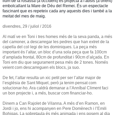
llum de la rosassa (a occident) es projecta a l'absis (a orient)
embolcallant la Mare de Déu del Remei. És un espectacle
fascinant que es repeteix cada any aquests dies i també a la
meitat del mes de maig.
divendres, 29 / juliol / 2016
Al matí ve en Toni i tres homes més de la seva panda, a més
del camoner, a descarregar les pedres que han extret de la
capella del col·legi de les dominiques. La peça més
important és l’altar, un bloc d’una sola peça que fa 100cm
d’amplada frontal, 80cm de profunditat i 90cm d’alçada. En
Toni em diu que segurament pesa més de 2 tones. Només
veient com descarreguen els blocs, ja suo.
De fet, l’altar resulta un xic petit per ser l’altar major de
l’església de Sant Miquel, però ja tenim pensat com
solucionar-ho. Ara caldrà demanar a l’Anníbal Climent faci
un bon projecte i, a més, buscar com financiar-ho.
Dinem a Can Rajolet de Vilanna. A més d’en Ramon, en
Jordi i jo, ens hi acompanyen en Pere Domènech i l’Emili
Bohigas. La sobretaula és més animada i ens posem al dia