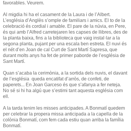
favorables. Veurem.
Al migdia hi ha el casament de la Laura i de l’Albert.
L’església d’Anglès s’omple de familiars i amics. El to de la
celebració és cordial i amable. El pare de la núvia, en Pere,
és qui amb l’Alfred carretejaren les capses de llibres, des de
la planta baixa, fins a la biblioteca que vaig instal·lar a la
segona planta, pujant per una escala ben estreta. El nuvi és
el nét d’en Joan de cal Curt de Sant Martí Sapresa, que
durant molts anys ha fet de primer paborde de l’església de
Sant Martí.
Quan s’acaba la cerimònia, a la sortida dels nuvis, el davant
de l’església queda encatifat d’arròs, de confeti, de
paperets... En Joan Garceso és que s’afanya a fer neteja.
No sé si hi ha algú que s’estimi tant aquesta església com
ell.
A la tarda tenim les misses anticipades. A Bonmatí quedem
per celebrar la propera missa anticipada a la capella de la
colònia Bonmatí, com fem cada estiu quan arriba la família
Bonmatí.