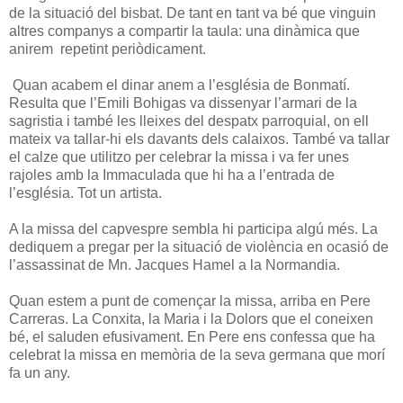
de la situació del bisbat. De tant en tant va bé que vinguin
altres companys a compartir la taula: una dinàmica que
anirem repetint periòdicament.
Quan acabem el dinar anem a l’església de Bonmatí.
Resulta que l’Emili Bohigas va dissenyar l’armari de la
sagristia i també les lleixes del despatx parroquial, on ell
mateix va tallar-hi els davants dels calaixos. També va tallar
el calze que utilitzo per celebrar la missa i va fer unes
rajoles amb la Immaculada que hi ha a l’entrada de
l’església. Tot un artista.
A la missa del capvespre sembla hi participa algú més. La
dediquem a pregar per la situació de violència en ocasió de
l’assassinat de Mn. Jacques Hamel a la Normandia.
Quan estem a punt de començar la missa, arriba en Pere
Carreras. La Conxita, la Maria i la Dolors que el coneixen
bé, el saluden efusivament. En Pere ens confessa que ha
celebrat la missa en memòria de la seva germana que morí
fa un any.