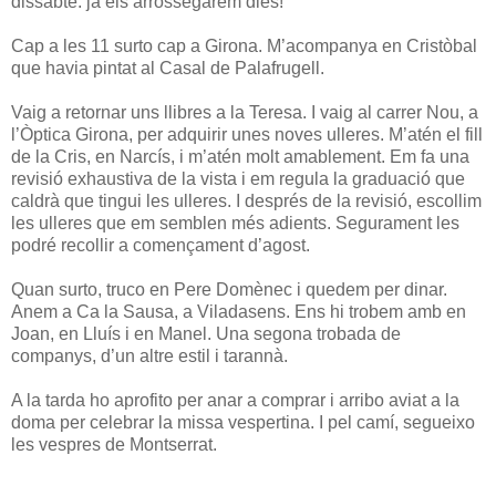
dissabte: ja els arrossegarem dies!
Cap a les 11 surto cap a Girona. M’acompanya en Cristòbal
que havia pintat al Casal de Palafrugell.
Vaig a retornar uns llibres a la Teresa. I vaig al carrer Nou, a
l’Òptica Girona, per adquirir unes noves ulleres. M’atén el fill
de la Cris, en Narcís, i m’atén molt amablement. Em fa una
revisió exhaustiva de la vista i em regula la graduació que
caldrà que tingui les ulleres. I després de la revisió, escollim
les ulleres que em semblen més adients. Segurament les
podré recollir a començament d’agost.
Quan surto, truco en Pere Domènec i quedem per dinar.
Anem a Ca la Sausa, a Viladasens. Ens hi trobem amb en
Joan, en Lluís i en Manel. Una segona trobada de
companys, d’un altre estil i tarannà.
A la tarda ho aprofito per anar a comprar i arribo aviat a la
doma per celebrar la missa vespertina. I pel camí, segueixo
les vespres de Montserrat.