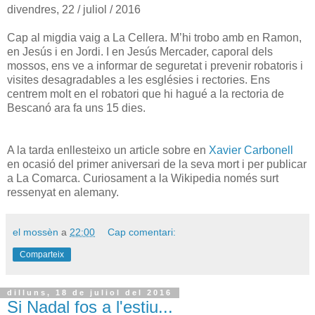
divendres, 22 / juliol / 2016
Cap al migdia vaig a La Cellera. M’hi trobo amb en Ramon,
en Jesús i en Jordi. I en Jesús Mercader, caporal dels
mossos, ens ve a informar de seguretat i prevenir robatoris i
visites desagradables a les esglésies i rectories. Ens
centrem molt en el robatori que hi hagué a la rectoria de
Bescanó ara fa uns 15 dies.
A la tarda enllesteixo un article sobre en
Xavier Carbonell
en ocasió del primer aniversari de la seva mort i per publicar
a La Comarca. Curiosament a la Wikipedia només surt
ressenyat en alemany.
el mossèn
a
22:00
Cap comentari:
Comparteix
dilluns, 18 de juliol del 2016
Si Nadal fos a l'estiu...