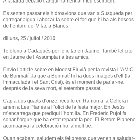
A la tarda treballo tranquil·lament al meu escriptori.
Es senten passar els hidroavions que van a Susqueda per
carregar aigua i abocar-la sobre el foc que hi ha als boscos
de l’entorn del Vilar, a Blanes
dilluns, 25 / juliol / 2016
Telefono a Cadaqués per felicitar en Jaume. També felicito
en Jaume de l’Assumpta i altres amics.
Envio l’article sobre en Modest Fluvià per la revista L’AMIC
de Bonmatí. Ja que a Bonmatí hi ha dues imatges d’ell (la
Immaculada i el Sant Crist), és el moment de parlar-ne,
després de la seva mort, el setembre passat.
Cap a dos quarts d’onze, recullo en Ramon a la Cellera i
anem a Les Planes a l’’ofici de la festa major. En Jesús
m’encarrega que prediqui l’homilia. En Frederic Pujol fa
sonar l’orgue que ha estat reparat fa poc. El Retorn Planenc
acompanya la celebració i ho fa molt bé.
Quan acabem, saludem els feligresos que venen a saludar-