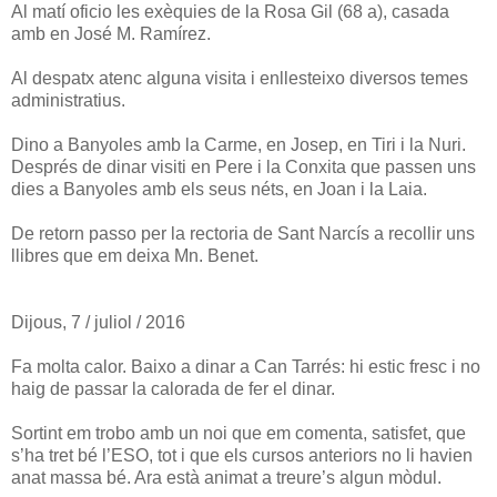
Al matí oficio les exèquies de la Rosa Gil (68 a), casada
amb en José M. Ramírez.
Al despatx atenc alguna visita i enllesteixo diversos temes
administratius.
Dino a Banyoles amb la Carme, en Josep, en Tiri i la Nuri.
Després de dinar visiti en Pere i la Conxita que passen uns
dies a Banyoles amb els seus néts, en Joan i la Laia.
De retorn passo per la rectoria de Sant Narcís a recollir uns
llibres que em deixa Mn. Benet.
Dijous, 7 / juliol / 2016
Fa molta calor. Baixo a dinar a Can Tarrés: hi estic fresc i no
haig de passar la calorada de fer el dinar.
Sortint em trobo amb un noi que em comenta, satisfet, que
s’ha tret bé l’ESO, tot i que els cursos anteriors no li havien
anat massa bé. Ara està animat a treure’s algun mòdul.