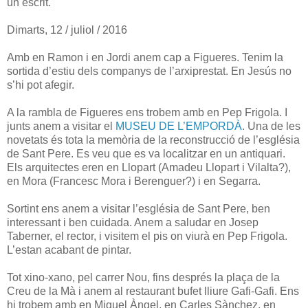
un escrit.
Dimarts, 12 / juliol / 2016
Amb en Ramon i en Jordi anem cap a Figueres. Tenim la
sortida d’estiu dels companys de l’arxiprestat. En Jesús no
s’hi pot afegir.
A la rambla de Figueres ens trobem amb en Pep Frigola. I
junts anem a visitar el
MUSEU DE L’EMPORDÀ
.
Una de les
novetats és tota la memòria de la reconstrucció de l’església
de Sant Pere. Es veu que es va localitzar en un antiquari.
Els arquitectes eren en Llopart (Amadeu Llopart i Vilalta?),
en Mora (Francesc Mora i Berenguer?) i en Segarra.
Sortint ens anem a visitar l’església de Sant Pere, ben
interessant i ben cuidada. Anem a saludar en Josep
Taberner, el rector, i visitem el pis on viurà en Pep Frigola.
L’estan acabant de pintar.
Tot xino-xano, pel carrer Nou, fins després la plaça de la
Creu de la Mà i anem al restaurant bufet lliure Gafi-Gafi. Ens
hi trobem amb en Miquel Àngel, en Carles Sànchez, en