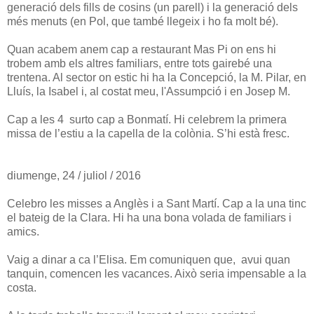
generació dels fills de cosins (un parell) i la generació dels
més menuts (en Pol, que també llegeix i ho fa molt bé).
Quan acabem anem cap a restaurant Mas Pi on ens hi
trobem amb els altres familiars, entre tots gairebé una
trentena. Al sector on estic hi ha la Concepció, la M. Pilar, en
Lluís, la Isabel i, al costat meu, l'Assumpció i en Josep M.
Cap a les 4 surto cap a Bonmatí. Hi celebrem la primera
missa de l’estiu a la capella de la colònia. S’hi està fresc.
diumenge, 24 / juliol / 2016
Celebro les misses a Anglès i a Sant Martí. Cap a la una tinc
el bateig de la Clara. Hi ha una bona volada de familiars i
amics.
Vaig a dinar a ca l’Elisa. Em comuniquen que, avui quan
tanquin, comencen les vacances. Això seria impensable a la
costa.