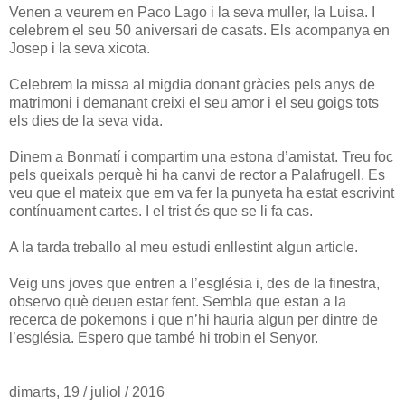
Venen a veurem en Paco Lago i la seva muller, la Luisa. I
celebrem el seu 50 aniversari de casats. Els acompanya en
Josep i la seva xicota.
Celebrem la missa al migdia donant gràcies pels anys de
matrimoni i demanant creixi el seu amor i el seu goigs tots
els dies de la seva vida.
Dinem a Bonmatí i compartim una estona d’amistat. Treu foc
pels queixals perquè hi ha canvi de rector a Palafrugell. Es
veu que el mateix que em va fer la punyeta ha estat escrivint
contínuament cartes. I el trist és que se li fa cas.
A la tarda treballo al meu estudi enllestint algun article.
Veig uns joves que entren a l’església i, des de la finestra,
observo què deuen estar fent. Sembla que estan a la
recerca de pokemons i que n’hi hauria algun per dintre de
l’església. Espero que també hi trobin el Senyor.
dimarts, 19 / juliol / 2016