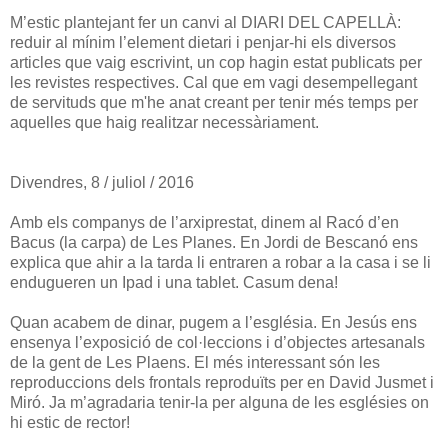
M’estic plantejant fer un canvi al DIARI DEL CAPELLÀ:
reduir al mínim l’element dietari i penjar-hi els diversos
articles que vaig escrivint, un cop hagin estat publicats per
les revistes respectives. Cal que em vagi desempellegant
de servituds que m'he anat creant per tenir més temps per
aquelles que haig realitzar necessàriament.
Divendres, 8 / juliol / 2016
Amb els companys de l’arxiprestat, dinem al Racó d’en
Bacus (la carpa) de Les Planes. En Jordi de Bescanó ens
explica que ahir a la tarda li entraren a robar a la casa i se li
endugueren un Ipad i una tablet. Casum dena!
Quan acabem de dinar, pugem a l’església. En Jesús ens
ensenya l’exposició de col·leccions i d’objectes artesanals
de la gent de Les Plaens. El més interessant són les
reproduccions dels frontals reproduïts per en David Jusmet i
Miró. Ja m’agradaria tenir-la per alguna de les esglésies on
hi estic de rector!