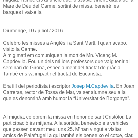
Mare de Déu del Carme, sortint de missa, beneiré les
barques i vaixells.
Diumenge, 10 / juliol / 2016
Celebro les misses a Anglès i a Sant Martí. I quan acabo,
visito la Carme.
A mig matí em comuniquen la mort de Mn. Vicenç M.
Capdevila. Fou un dels millors professors que vaig tenir al
seminari de Girona, especialment del tractat de gràcia.
També ens va impartir el tractat de Eucaristia.
Era fill del periodista i escriptor
Josep M.Capdevila
.
En Joan
Carreras, rector de Tossa de Mar, va ser alumne seu a la
que es denominà amb humor la “Universitat de Borgonyà”.
Al migdia, celebrem la missa en honor de sant Cristòfor. La
participació és mitjana. A la sortida, beneeixo els vehicles
que passen davant meu: uns 25. M’han vingut a visitar
amics de Palafrugell a qui també els beneeixo el cotxe, clar.