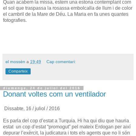
Quan acabem la missa, estem una estona contemplant com
el sol que traspassa la rosassa embolcalla de llum i de color
el cambril de la Mare de Déu. La Maria en fa unes quantes
fotografies.
el mossèn
a
19:49
Cap comentari:
Comparteix
diumenge, 24 de juliol del 2016
Donant voltes com un ventilador
Dissabte, 16 / juliol / 2016
Es parla del cop d’estat a Turquia. Hi ha qui diu que hauria
estat un cop d’estat “promogut” pel mateix Erdogan per així
depurar l’exèrcit, la judicatura i tots els agents que no li són