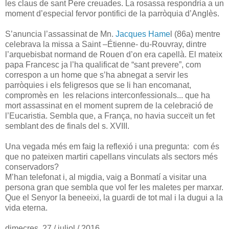
les claus de sant Pere creuades. La rosassa respondria a un
moment d’especial fervor pontifici de la parròquia d’Anglès.
S’anuncia l’assassinat de Mn.
Jacques Hame
l (86a) mentre
celebrava la missa a Saint –Étienne- du-Rouvray, dintre
l’arquebisbat normand de Rouen d’on era capellà. El mateix
papa Francesc ja l’ha qualificat de “sant prevere”, com
correspon a un home que s’ha abnegat a servir les
parròquies i els feligresos que se li han encomanat,
compromès en les relacions interconfessionals... que ha
mort assassinat en el moment suprem de la celebració de
l’Eucaristia. Sembla que, a França, no havia succeït un fet
semblant des de finals del s. XVIII.
Una vegada més em faig la reflexió i una pregunta: com és
que no pateixen martiri capellans vinculats als sectors més
conservadors?
M’han telefonat i, al migdia, vaig a Bonmatí a visitar una
persona gran que sembla que vol fer les maletes per marxar.
Que el Senyor la beneeixi, la guardi de tot mal i la dugui a la
vida eterna.
dimecres, 27 / juliol / 2016