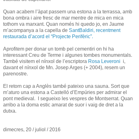
Quan acabem l’àpat passem una estona a la terrassa, amb
bona ombra i aire fresc de mar mentre de mica en mica
tothom va marxant. Quan només hi quedo jo, en Jaume
m’acompanya a la capella de
SantBaldiri, recentment
restaurada d’acord el “Projecte Perifèric”.
Aprofitem per donar un tomb pel cementiri on hi ha
interessant Creu de Terme i algunes tombes monumentals.
També visitem el nínxol de l’escriptora
Rosa Leveroni
i,
davant el nínxol de Mn. Josep Arges (+ 2004), resem un
parenostre.
El retorn cap a Anglès també pateixo una sauna. Sort que
m’aturo una estona a Castelló d’Empúries per admirar el
pont medieval. I segueixo les vespres de Montserrat. Quan
arribo a la doma estic amarat de suor i vaig de dret a la
dutxa.
dimecres, 20 / juliol / 2016