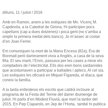
dilluns, 11 / juliol / 2016
Amb en Ramon, anem a les exèquies de Mn. Vicenç M.
Capdevila, a la Catedral de Girona. Hi participen pocs
capellans (cap a dues dotzenes) i poca gent (no s’arriba a
omplir la primera meitat dels bancs). Jo m’assec al costat
d’en Joan Ferrer.
Em comuniquen la mort de la Maria Encesa (82a), Era de
Bonmatí però darrerament vivia a Anglès, a casa de la seva
filla. El seu marit, l’Enric, passava per les cases a mirar els
comptadors de l’electricitat. Ells dos eren bons sardanistes
que acostumaven a participar a ballades i aplecs. Al cel sia.
Les exèquies les oficiarà en Miquel Figareda, el diaca, que
coneix la família.
A la tarda enllesteixo els escrits que caldrà incloure al
programa de la Festa del Terme del darrer diumenge de
juliol. Hi parlo d’en Modest Fluvià, que morí la tardor del
2015. En Pep Claparols, en Jep de l’Horta, també hi publica