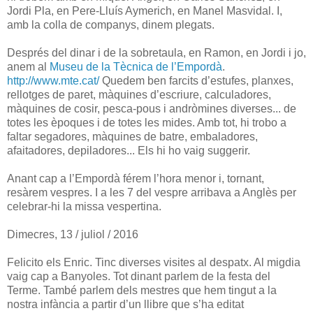
Jordi Pla, en Pere-Lluís Aymerich, en Manel Masvidal. I,
amb la colla de companys, dinem plegats.
Després del dinar i de la sobretaula, en Ramon, en Jordi i jo,
anem al
Museu de la Tècnica de l’Empordà
.
http://www.mte.cat/
Quedem ben farcits d’estufes, planxes,
rellotges de paret, màquines d’escriure, calculadores,
màquines de cosir, pesca-pous i andròmines diverses... de
totes les èpoques i de totes les mides. Amb tot, hi trobo a
faltar segadores, màquines de batre, embaladores,
afaitadores, depiladores... Els hi ho vaig suggerir.
Anant cap a l’Empordà férem l’hora menor i, tornant,
resàrem vespres. I a les 7 del vespre arribava a Anglès per
celebrar-hi la missa vespertina.
Dimecres, 13 / juliol / 2016
Felicito els Enric. Tinc diverses visites al despatx. Al migdia
vaig cap a Banyoles. Tot dinant parlem de la festa del
Terme. També parlem dels mestres que hem tingut a la
nostra infància a partir d’un llibre que s’ha editat