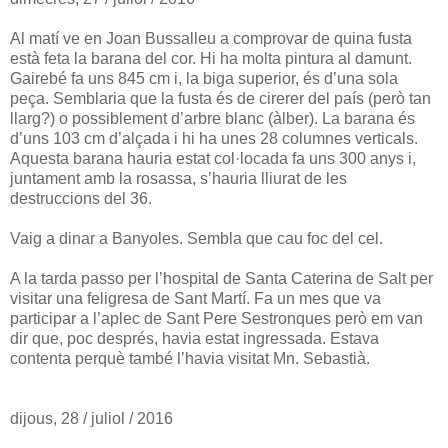
Al matí ve en Joan Bussalleu a comprovar de quina fusta
està feta la barana del cor. Hi ha molta pintura al damunt.
Gairebé fa uns 845 cm i, la biga superior, és d’una sola
peça. Semblaria que la fusta és de cirerer del país (però tan
llarg?) o possiblement d’arbre blanc (àlber). La barana és
d’uns 103 cm d’alçada i hi ha unes 28 columnes verticals.
Aquesta barana hauria estat col·locada fa uns 300 anys i,
juntament amb la rosassa, s’hauria lliurat de les
destruccions del 36.
Vaig a dinar a Banyoles. Sembla que cau foc del cel.
A la tarda passo per l’hospital de Santa Caterina de Salt per
visitar una feligresa de Sant Martí. Fa un mes que va
participar a l’aplec de Sant Pere Sestronques però em van
dir que, poc després, havia estat ingressada. Estava
contenta perquè també l’havia visitat Mn. Sebastià.
dijous, 28 / juliol / 2016