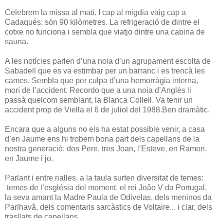
Celebrem la missa al matí. I cap al migdia vaig cap a
Cadaqués: són 90 kilòmetres. La refrigeració de dintre el
cotxe no funciona i sembla que viatjo dintre una cabina de
sauna.
A les notícies parlen d’una noia d’un agrupament escolta de
Sabadell que es va estimbar per un barranc i es trencà les
cames. Sembla que per culpa d’una hemorràgia interna,
morí de l’accident. Recordo que a una noia d’Anglès li
passà quelcom semblant, la Blanca Collell. Va tenir un
accident prop de Viella el 6 de juliol del 1988.Ben dramàtic.
Encara que a alguns no els ha estat possible venir, a casa
d’en Jaume ens hi trobem bona part dels capellans de la
nostra generació: dos Pere, tres Joan, l’Esteve, en Ramon,
en Jaume i jo.
Parlant i entre rialles, a la taula surten diversitat de temes:
temes de l’església del moment, el rei Joâo V da Portugal,
la seva amant la Madre Paula de Odivelas, dels meninos da
Parlhavâ, dels comentaris sarcàstics de Voltaire... i clar, dels
trasllats de capellans.