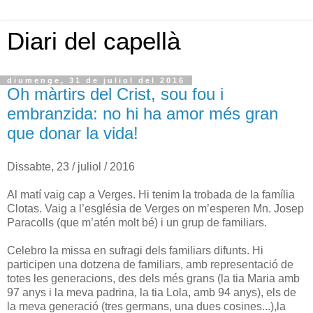
Diari del capellà
diumenge, 31 de juliol del 2016
Oh màrtirs del Crist, sou fou i
embranzida: no hi ha amor més gran
que donar la vida!
Dissabte, 23 / juliol / 2016
Al matí vaig cap a Verges. Hi tenim la trobada de la família
Clotas. Vaig a l’església de Verges on m’esperen Mn. Josep
Paracolls (que m’atén molt bé) i un grup de familiars.
Celebro la missa en sufragi dels familiars difunts. Hi
participen una dotzena de familiars, amb representació de
totes les generacions, des dels més grans (la tia Maria amb
97 anys i la meva padrina, la tia Lola, amb 94 anys), els de
la meva generació (tres germans, una dues cosines...),la