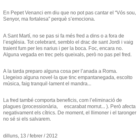
En Pepet Venanci em diu que no pot pas cantar el “Vós sou,
Senyor, ma fortalesa” perquè s’emociona.
A Sant Martí, no se pas si fa més fred a dins o a fora de
l’església. Tot celebrant, semblo el drac de sant Jordi i vaig
traient fum per les narius i per la boca. Foc, encara no.
Alguna vegada en trec pels queixals, però no pas pel fred.
A la tarda preparo alguna cosa per l’anada a Roma.
Llegeixo alguna novel·la que tinc empantanegada, escolto
música, faig tranquil·lament el mandra...
La fred també comporta beneficis, com l’eliminació de
plagues (processionària,
escarabat morrut... ). Però afecta
negativament els cítrics. De moment, el llimoner i el taronger
no sé si els salvarem.
dilluns, 13 / febrer / 2012