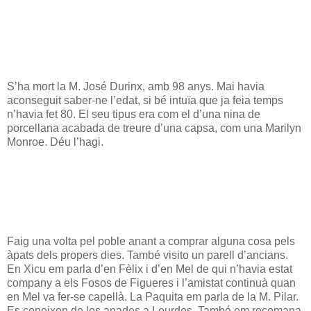
S’ha mort la M. José Durinx, amb 98 anys. Mai havia
aconseguit saber-ne l’edat, si bé intuïa que ja feia temps
n’havia fet 80. El seu tipus era com el d’una nina de
porcellana acabada de treure d’una capsa, com una Marilyn
Monroe. Déu l’hagi.
Faig una volta pel poble anant a comprar alguna cosa pels
àpats dels propers dies. També visito un parell d’ancians.
En Xicu em parla d’en Fèlix i d’en Mel de qui n’havia estat
company a els Fosos de Figueres i l’amistat continuà quan
en Mel va fer-se capellà. La Paquita em parla de la M. Pilar.
Es coneixen de les anades a Lourdes. També em recomana