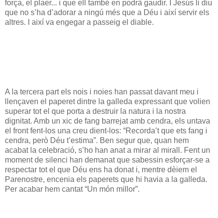
força, el plaer... i que ell també en podrà gaudir. I Jesús li diu
que no s’ha d’adorar a ningú més que a Déu i així servir els
altres. I així va engegar a passeig el diable.
A la tercera part els nois i noies han passat davant meu i
llençaven el paperet dintre la galleda expressant que volien
superar tot el que porta a destruir la natura i la nostra
dignitat. Amb un xic de fang barrejat amb cendra, els untava
el front fent-los una creu dient-los: “Recorda’t que ets fang i
cendra, però Déu t’estima”. Ben segur que, quan hem
acabat la celebració, s’ho han anat a mirar al mirall. Fent un
moment de silenci han demanat que sabessin esforçar-se a
respectar tot el que Déu ens ha donat i, mentre dèiem el
Parenostre, encenia els paperets que hi havia a la galleda.
Per acabar hem cantat “Un món millor”.