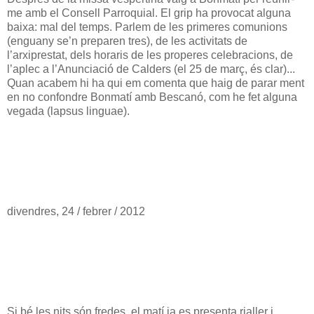
me amb el Consell Parroquial. El grip ha provocat alguna
baixa: mal del temps. Parlem de les primeres comunions
(enguany se’n preparen tres), de les activitats de
l’arxiprestat, dels horaris de les properes celebracions, de
l’aplec a l’Anunciació de Calders (el 25 de març, és clar)...
Quan acabem hi ha qui em comenta que haig de parar ment
en no confondre Bonmatí amb Bescanó, com he fet alguna
vegada (lapsus linguae).
divendres, 24 / febrer / 2012
Si bé les nits són fredes, el matí ja es presenta rialler i