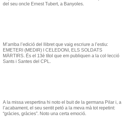
del seu oncle Ernest Tubert, a Banyoles.
M’arriba l’edició del llibret que vaig escriure a l’estiu:
EMETERI (MEDIR) I CELEDONI, ELS SOLDATS
MÀRTIRS. És el 13è títol que em publiquen a la col·lecció
Sants i Santes del CPL.
A la missa vespertina hi noto el buit de la germana Pilar i, a
l’acabament, el seu sentit petó a la meva mà tot repetint:
“gràcies, gràcies”. Noto una certa emoció.