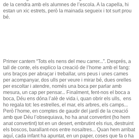
de la cendra amb els alumnes de l’escola. A la capella, hi
estan un xic estrets, però la mainada segueix i tot surt prou
bé.
Primer cantem “Tots els nens del meu carrer...”. Després, a
tall de conte, els explico la creació de l’home amb el fang:
uns braços per abraçar i treballar, uns peus i unes cames
per acompanyar, dos ulls per veure i mirar bé, dues orelles
per escoltar i atendre, només una boca per parlar amb
mesura, un cap per pensar... Finalment, fent-nos el boca a
boca, Déu ens dóna l’alè de vida i, quan obrir els ulls,
ens
ho regala tot: les estrelles, el mar, els arbres, els camps...
Però l’home, en comptes de gaudir del jardí de la creació
amb que Déu l’obsequiava, ho ha anat convertint (ho hem
anat convertint) tot en un desert, embrutint els rius, destruint
els boscos, barallant-nos entre nosaltres... Quan hem arribat
aquí, cada infant ha apuntat, en un paper, coses que fa o ha