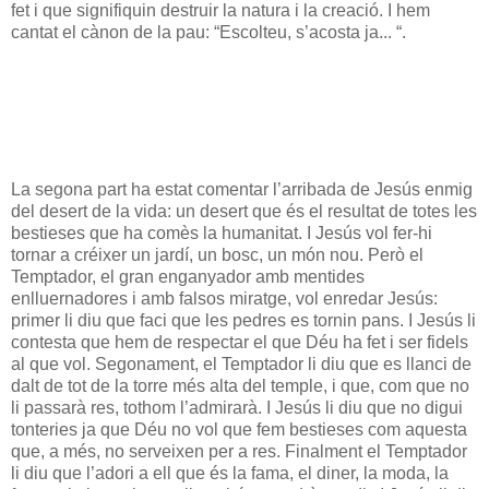
fet i que signifiquin destruir la natura i la creació. I hem
cantat el cànon de la pau: “Escolteu, s’acosta ja... “.
La segona part ha estat comentar l’arribada de Jesús enmig
del desert de la vida: un desert que és el resultat de totes les
bestieses que ha comès la humanitat. I Jesús vol fer-hi
tornar a créixer un jardí, un bosc, un món nou. Però el
Temptador, el gran enganyador amb mentides
enlluernadores i amb falsos miratge, vol enredar Jesús:
primer li diu que faci que les pedres es tornin pans. I Jesús li
contesta que hem de respectar el que Déu ha fet i ser fidels
al que vol. Segonament, el Temptador li diu que es llanci de
dalt de tot de la torre més alta del temple, i que, com que no
li passarà res, tothom l’admirarà. I Jesús li diu que no digui
tonteries ja que Déu no vol que fem bestieses com aquesta
que, a més, no serveixen per a res. Finalment el Temptador
li diu que l’adori a ell que és la fama, el diner, la moda, la