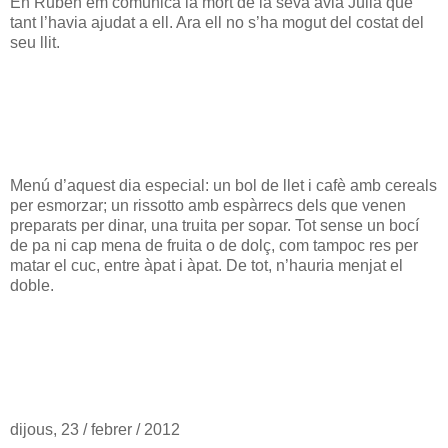
En Rubén em comunica la mort de la seva àvia Júlia que
tant l’havia ajudat a ell. Ara ell no s’ha mogut del costat del
seu llit.
Menú d’aquest dia especial: un bol de llet i cafè amb cereals
per esmorzar; un rissotto amb espàrrecs dels que venen
preparats per dinar, una truita per sopar. Tot sense un bocí
de pa ni cap mena de fruita o de dolç, com tampoc res per
matar el cuc, entre àpat i àpat. De tot, n’hauria menjat el
doble.
dijous, 23 / febrer / 2012