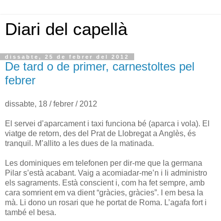
Diari del capellà
dissabte, 25 de febrer del 2012
De tard o de primer, carnestoltes pel
febrer
dissabte, 18 / febrer / 2012
El servei d’aparcament i taxi funciona bé (aparca i vola). El
viatge de retorn, des del Prat de Llobregat a Anglès, és
tranquil. M’allito a les dues de la matinada.
Les dominiques em telefonen per dir-me que la germana
Pilar s’està acabant. Vaig a acomiadar-me’n i li administro
els sagraments. Està conscient i, com ha fet sempre, amb
cara somrient em va dient “gràcies, gràcies”. I em besa la
mà. Li dono un rosari que he portat de Roma. L’agafa fort i
també el besa.