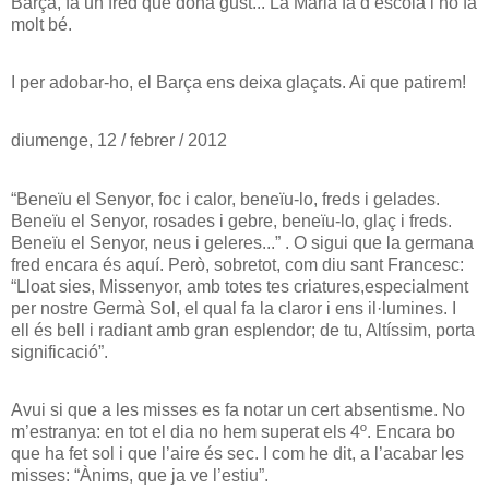
Barça, fa un fred que dóna gust... La Maria fa d’escolà i ho fa
molt bé.
I per adobar-ho, el Barça ens deixa glaçats. Ai que patirem!
diumenge, 12 / febrer / 2012
“Beneïu el Senyor, foc i calor, beneïu-lo, freds i gelades.
Beneïu el Senyor, rosades i gebre, beneïu-lo, glaç i freds.
Beneïu el Senyor, neus i geleres...” . O sigui que la germana
fred encara és aquí. Però, sobretot, com diu sant Francesc:
“Lloat sies, Missenyor, amb totes tes criatures,especialment
per nostre Germà Sol, el qual fa la claror i ens il·lumines. I
ell és bell i radiant amb gran esplendor; de tu, Altíssim, porta
significació”.
Avui si que a les misses es fa notar un cert absentisme. No
m’estranya: en tot el dia no hem superat els 4º. Encara bo
que ha fet sol i que l’aire és sec. I com he dit, a l’acabar les
misses: “Ànims, que ja ve l’estiu”.