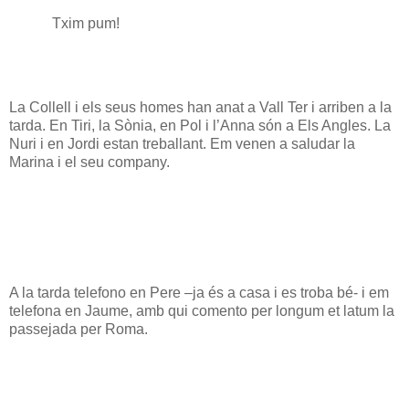
Txim pum!
La Collell i els seus homes han anat a Vall Ter i arriben a la
tarda. En Tiri, la Sònia, en Pol i l’Anna són a Els Angles. La
Nuri i en Jordi estan treballant. Em venen a saludar la
Marina i el seu company.
A la tarda telefono en Pere –ja és a casa i es troba bé- i em
telefona en Jaume, amb qui comento per longum et latum la
passejada per Roma.