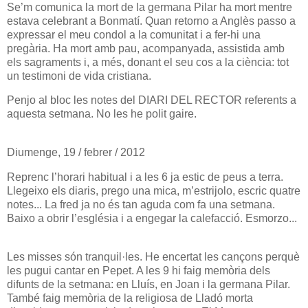
Se’m comunica la mort de la germana Pilar ha mort mentre
estava celebrant a Bonmatí. Quan retorno a Anglès passo a
expressar el meu condol a la comunitat i a fer-hi una
pregària. Ha mort amb pau, acompanyada, assistida amb
els sagraments i, a més, donant el seu cos a la ciència: tot
un testimoni de vida cristiana.
Penjo al bloc les notes del DIARI DEL RECTOR referents a
aquesta setmana. No les he polit gaire.
Diumenge, 19 / febrer / 2012
Reprenc l’horari habitual i a les 6 ja estic de peus a terra.
Llegeixo els diaris, prego una mica, m’estrijolo, escric quatre
notes... La fred ja no és tan aguda com fa una setmana.
Baixo a obrir l’església i a engegar la calefacció. Esmorzo...
Les misses són tranquil·les. He encertat les cançons perquè
les pugui cantar en Pepet. A les 9 hi faig memòria dels
difunts de la setmana: en Lluís, en Joan i la germana Pilar.
També faig memòria de la religiosa de Lladó morta