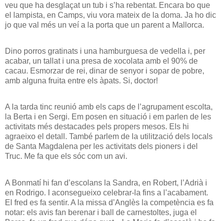
veu que ha desglaçat un tub i s’ha rebentat. Encara bo que
el lampista, en Camps, viu vora mateix de la doma. Ja ho dic
jo que val més un veí a la porta que un parent a Mallorca.
Dino porros gratinats i una hamburguesa de vedella i, per
acabar, un tallat i una presa de xocolata amb el 90% de
cacau. Esmorzar de rei, dinar de senyor i sopar de pobre,
amb alguna fruita entre els àpats. Si, doctor!
A la tarda tinc reunió amb els caps de l’agrupament escolta,
la Berta i en Sergi. Em posen en situació i em parlen de les
activitats més destacades pels propers mesos. Els hi
agraeixo el detall. També parlem de la utilització dels locals
de Santa Magdalena per les activitats dels pioners i del
Truc. Me fa que els sóc com un avi.
A Bonmatí hi fan d’escolans la Sandra, en Robert, l’Adrià i
en Rodrigo. I aconsegueixo celebrar-la fins a l’acabament.
El fred es fa sentir. A la missa d’Anglès la competència es fa
notar: els avis fan berenar i ball de carnestoltes, juga el