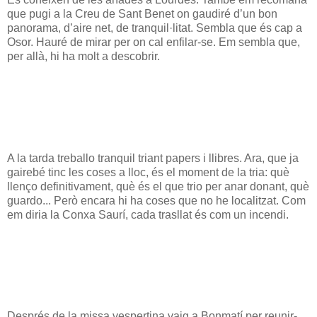
que pugi a la Creu de Sant Benet on gaudiré d’un bon
panorama, d’aire net, de tranquil·litat. Sembla que és cap a
Osor. Hauré de mirar per on cal enfilar-se. Em sembla que,
per allà, hi ha molt a descobrir.
A la tarda treballo tranquil triant papers i llibres. Ara, que ja
gairebé tinc les coses a lloc, és el moment de la tria: què
llenço definitivament, què és el que trio per anar donant, què
guardo... Però encara hi ha coses que no he localitzat. Com
em diria la Conxa Saurí, cada trasllat és com un incendi.
Després de la missa vespertina vaig a Bonmatí per reunir-