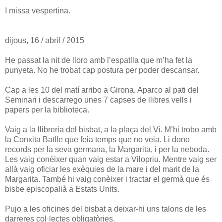
I missa vespertina.
dijous, 16 / abril / 2015
He passat la nit de lloro amb l’espatlla que m’ha fet la
punyeta. No he trobat cap postura per poder descansar.
Cap a les 10 del matí arribo a Girona. Aparco al pati del
Seminari i descarrego unes 7 capses de llibres vells i
papers per la biblioteca.
Vaig a la llibreria del bisbat, a la plaça del Vi. M’hi trobo amb
la Conxita Batlle que feia temps que no veia. Li dono
records per la seva germana, la Margarita, i per la neboda.
Les vaig conèixer quan vaig estar a Vilopriu. Mentre vaig ser
allà vaig oficiar les exèquies de la mare i del marit de la
Margarita. També hi vaig conèixer i tractar el germà que és
bisbe episcopalià a Estats Units.
Pujo a les oficines del bisbat a deixar-hi uns talons de les
darreres col·lectes obligatòries.