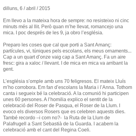
dilluns, 6 / abril / 2015
Em llevo a la mateixa hora de sempre: no resisteixo ni cinc
minuts més al llit. Però quan m’he llevat, romancejo una
mica. I poc després de les 9, ja obro l’església.
Preparo les coses que cal que porti a Sant Amanç:
partícules, vi, túniques pels escolans, els meus ornaments...
Cap a un quart d’onze vaig cap a Sant Amanç. Fa un aire
fresc: gira a xaloc / llevant. I de mica en mica va arribant la
gent.
L’església s’omple amb uns 70 feligresos. El mateix Lluís
m’ho corrobora. Em fan d’escolans la Maria i l’Anna. Tothom
canta i segueix bé la celebració. A la comunió hi participen
unes 60 persones. A l’homilia explico el sentit de la
celebració del Roser de Pasqua, el Roser de la Llum. I
evoco els diversos Rosers que es celebren aquests dies.
També recordo –i com no?- la Ruta de la Llum de
Palafrugell a Sant Sebastià de la Guarda. I acabem la
celebració amb el cant del Regina Coeli.