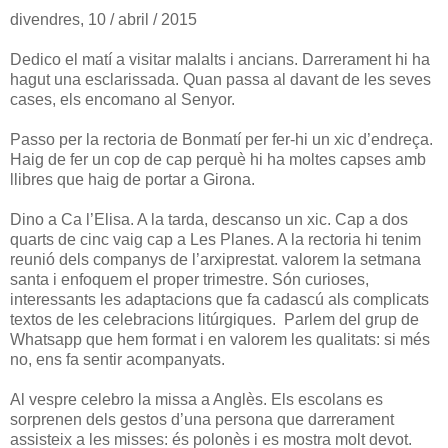
divendres, 10 / abril / 2015
Dedico el matí a visitar malalts i ancians. Darrerament hi ha
hagut una esclarissada. Quan passa al davant de les seves
cases, els encomano al Senyor.
Passo per la rectoria de Bonmatí per fer-hi un xic d’endreça.
Haig de fer un cop de cap perquè hi ha moltes capses amb
llibres que haig de portar a Girona.
Dino a Ca l’Elisa. A la tarda, descanso un xic. Cap a dos
quarts de cinc vaig cap a Les Planes. A la rectoria hi tenim
reunió dels companys de l’arxiprestat. valorem la setmana
santa i enfoquem el proper trimestre. Són curioses,
interessants les adaptacions que fa cadascú als complicats
textos de les celebracions litúrgiques. Parlem del grup de
Whatsapp que hem format i en valorem les qualitats: si més
no, ens fa sentir acompanyats.
Al vespre celebro la missa a Anglès. Els escolans es
sorprenen dels gestos d’una persona que darrerament
assisteix a les misses: és polonès i es mostra molt devot.