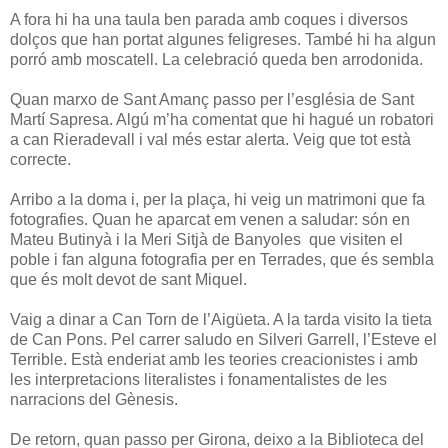
A fora hi ha una taula ben parada amb coques i diversos
dolços que han portat algunes feligreses. També hi ha algun
porró amb moscatell. La celebració queda ben arrodonida.
Quan marxo de Sant Amanç passo per l’església de Sant
Martí Sapresa. Algú m’ha comentat que hi hagué un robatori
a can Rieradevall i val més estar alerta. Veig que tot està
correcte.
Arribo a la doma i, per la plaça, hi veig un matrimoni que fa
fotografies. Quan he aparcat em venen a saludar: són en
Mateu Butinyà i la Meri Sitjà de Banyoles que visiten el
poble i fan alguna fotografia per en Terrades, que és sembla
que és molt devot de sant Miquel.
Vaig a dinar a Can Torn de l’Aigüeta. A la tarda visito la tieta
de Can Pons. Pel carrer saludo en Silveri Garrell, l’Esteve el
Terrible. Està enderiat amb les teories creacionistes i amb
les interpretacions literalistes i fonamentalistes de les
narracions del Gènesis.
De retorn, quan passo per Girona, deixo a la Biblioteca del