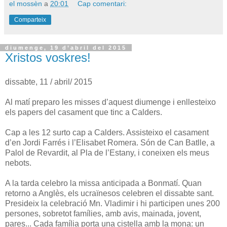
el mossèn
a
20:01
Cap comentari:
Comparteix
diumenge, 19 d’abril del 2015
Xristos voskres!
dissabte, 11 / abril/ 2015
Al matí preparo les misses d’aquest diumenge i enllesteixo
els papers del casament que tinc a Calders.
Cap a les 12 surto cap a Calders. Assisteixo el casament
d’en Jordi Farrés i l’Elisabet Romera. Són de Can Batlle, a
Palol de Revardit, al Pla de l’Estany, i coneixen els meus
nebots.
A la tarda celebro la missa anticipada a Bonmatí. Quan
retorno a Anglès, els ucraïnesos celebren el dissabte sant.
Presideix la celebració Mn. Vladimir i hi participen unes 200
persones, sobretot famílies, amb avis, mainada, jovent,
pares... Cada família porta una cistella amb la mona: un