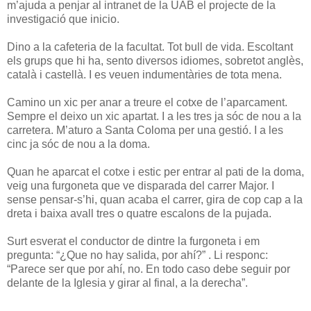
m’ajuda a penjar al intranet de la UAB el projecte de la
investigació que inicio.
Dino a la cafeteria de la facultat. Tot bull de vida. Escoltant
els grups que hi ha, sento diversos idiomes, sobretot anglès,
català i castellà. I es veuen indumentàries de tota mena.
Camino un xic per anar a treure el cotxe de l’aparcament.
Sempre el deixo un xic apartat. I a les tres ja sóc de nou a la
carretera. M’aturo a Santa Coloma per una gestió. I a les
cinc ja sóc de nou a la doma.
Quan he aparcat el cotxe i estic per entrar al pati de la doma,
veig una furgoneta que ve disparada del carrer Major. I
sense pensar-s’hi, quan acaba el carrer, gira de cop cap a la
dreta i baixa avall tres o quatre escalons de la pujada.
Surt esverat el conductor de dintre la furgoneta i em
pregunta: “¿Que no hay salida, por ahí?” . Li responc:
“Parece ser que por ahí, no. En todo caso debe seguir por
delante de la Iglesia y girar al final, a la derecha”.