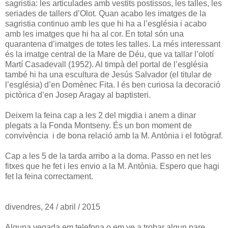
sagristia: les articulades amb vestits postissos, les talles, les
seriades de tallers d’Olot. Quan acabo les imatges de la
sagristia continuo amb les que hi ha a l’església i acabo
amb les imatges que hi ha al cor. En total són una
quarantena d’imatges de totes les talles. La més interessant
és la imatge central de la Mare de Déu, que va tallar l’olotí
Martí Casadevall (1952). Al timpà del portal de l’església
també hi ha una escultura de Jesús Salvador (el titular de
l’església) d’en Domènec Fita. I és ben curiosa la decoració
pictòrica d’en Josep Aragay al baptisteri.
Deixem la feina cap a les 2 del migdia i anem a dinar
plegats a la Fonda Montseny. És un bon moment de
convivència i de bona relació amb la M. Antònia i el fotògraf.
Cap a les 5 de la tarda arribo a la doma. Passo en net les
fitxes que he fet i les envio a la M. Antònia. Espero que hagi
fet la feina correctament.
divendres, 24 / abril / 2015
Alguna vegada em telefona o em ve a trobar algun pare