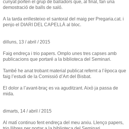
cunyat porten el grup de balladors que, al final, fan una
demostració de balls de saló.
A la tarda enllesteixo el santoral del maig per Pregaria.cat. i
penjo el DIARI DEL CAPELLÀ al bloc.
dilluns, 13 / abril / 2015
Faig endreça i trio papers. Omplo unes tres capses amb
publicacions que portaré a la biblioteca del Seminari.
També he anat trobant material publicat refernt a l’època que
faig l’estudi de la Comissió d’Art del Bisbat.
El dolor a l’avant-braç es va aguditzant. Això ja passa de
mida.
dimarts, 14 / abril / 2015
Al matí continuo fent endreça del meu arxiu. Llenço papers,
trio llibres per portar a la biblioteca del Seminari...