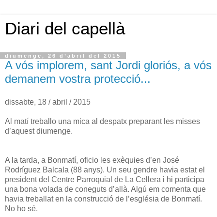
Diari del capellà
diumenge, 26 d’abril del 2015
A vós implorem, sant Jordi gloriós, a vós
demanem vostra protecció...
dissabte, 18 / abril / 2015
Al matí treballo una mica al despatx preparant les misses
d’aquest diumenge.
A la tarda, a Bonmatí, oficio les exèquies d’en José
Rodríguez Balcala (88 anys). Un seu gendre havia estat el
president del Centre Parroquial de La Cellera i hi participa
una bona volada de coneguts d’allà. Algú em comenta que
havia treballat en la construcció de l’església de Bonmatí.
No ho sé.