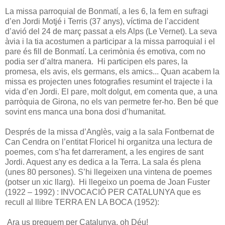
La missa parroquial de Bonmatí, a les 6, la fem en sufragi
d’en Jordi Motjé i Terris (37 anys), víctima de l’accident
d’avió del 24 de març passat a els Alps (Le Vernet). La seva
àvia i la tia acostumen a participar a la missa parroquial i el
pare és fill de Bonmatí. La cerimònia és emotiva, com no
podia ser d’altra manera. Hi participen els pares, la
promesa, els avis, els germans, els amics... Quan acabem la
missa es projecten unes fotografies resumint el trajecte i la
vida d’en Jordi. El pare, molt dolgut, em comenta que, a una
parròquia de Girona, no els van permetre fer-ho. Ben bé que
sovint ens manca una bona dosi d’humanitat.
Després de la missa d’Anglès, vaig a la sala Fontbernat de
Can Cendra on l’entitat Floricel hi organitza una lectura de
poemes, com s’ha fet darrerament, a les engires de sant
Jordi. Aquest any es dedica a la Terra. La sala és plena
(unes 80 persones). S’hi llegeixen una vintena de poemes
(potser un xic llarg). Hi llegeixo un poema de Joan Fuster
(1922 – 1992)
: INVOCACIÓ PER CATALUNYA que es
recull al llibre TERRA EN LA BOCA (1952):
Ara us preguem per Catalunya, oh Déu!