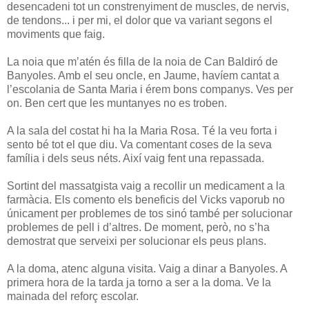
desencadeni tot un constrenyiment de muscles, de nervis,
de tendons... i per mi, el dolor que va variant segons el
moviments que faig.
La noia que m’atén és filla de la noia de Can Baldiró de
Banyoles. Amb el seu oncle, en Jaume, havíem cantat a
l’escolania de Santa Maria i érem bons companys. Ves per
on. Ben cert que les muntanyes no es troben.
A la sala del costat hi ha la Maria Rosa. Té la veu forta i
sento bé tot el que diu. Va comentant coses de la seva
família i dels seus néts. Així vaig fent una repassada.
Sortint del massatgista vaig a recollir un medicament a la
farmàcia. Els comento els beneficis del Vicks vaporub no
únicament per problemes de tos sinó també per solucionar
problemes de pell i d’altres. De moment, però, no s’ha
demostrat que serveixi per solucionar els peus plans.
A la doma, atenc alguna visita. Vaig a dinar a Banyoles. A
primera hora de la tarda ja torno a ser a la doma. Ve la
mainada del reforç escolar.