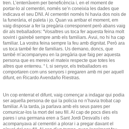
tren. L’enterràvem per beneficència i, en el moment de
portar-lo al cementiri, només se’n coneixia les dades que
indicava el seu DNI. Al cementiri només hi havia dos nois de
la funerària, el paleta i jo. Quan va arribar el moment, em
vaig disposar a fer la pregària corresponent però abans vaig
dir als treballadors: “Vosaltres us toca fer aquesta feina molt
sovint i gairebé sempre amb els familiars. Avui, no hi ha cap
familiar. La vostra feina sempre la feu amb dignitat. Però ara
us toca també fer de familiars. Us demano, doncs, que
també m’acompanyeu en la pregària que faig per aquesta
persona que es mereix el mateix respecte que totes les
altres que enterreu. “ I, si senyor, els treballadors es
comportaren com uns senyors i pregaren amb mi per aquell
difunt, en Ricardo Avendaño Riestras.
Un cop enterrat el difunt, vaig començar a indagar qui podia
ser aquella persona de qui la policia no n’havia trobat cap
familiar. A la tarda, ja parlava amb els seus pares per
comunicar-los la mort del seu fill. Al cap de pocs dies els
pares i una germana eren a Sant Jordi Desvalls i els
acompanyava al cementiri a plorar i a pregar davant el