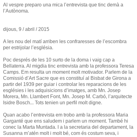
Al vespre preparo una mica l’entrevista que tinc demà a
l’Autònoma.
dijous, 9 / abril / 2015
A les nou del matí arriben les confraresses de l’escombra
per estrijolar l’església.
Poc després de les 10 surto de la doma i vaig cap a
Bellaterra. Al migdia tinc entrevista amb la professora Teresa
Camps. Em resulta un moment molt motivador. Parlem de la
Comissió d’Art Sacre que es constituí al Bisbat de Girona a
partir del 1939 per guiar i controlar les reparacions de les
esglésies i les adquisicions d’imatges, amb Mn. Josep
Morera, Mn. Llambert Font, Mn. Josep M. Carbó, l’arquitecte
Isidre Bosch... Tots tenien un perfil molt digne.
Quan acabo l’entrevista em trobo amb la professora Maria
Garganté que ens saludem i parlem un moment. També hi
conec la Marta Muntada. I a la secretaria del departament, la
Susanna m’atén molt i molt bé, com és costum seva, i