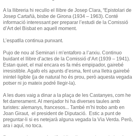
A la llibreria hi recullo el llibre de Josep Clara, “Epistolari de
Josep Cartañà, bisbe de Girona (1934 – 1963). Conté
informació interessant per preparar l’estudi de la Comissió
d’Art del Bisbat en aquell moment.
L’espatlla continua punxant.
Pujo de nou al Seminari i m’entaforo a l’arxiu. Continuo
buidant el llibre d’actes de la Comissió d’Art (1939 – 1941).
Estan quiet, el mal encara es fa més empipador, gairebé
irresistible. Agafo els apunts d’esma, fent una lletra gairebé
inintel·ligible (ja de natural ho és prou, però aquesta vegada
potser ni jo mateix podré llegir-la).
A les dues vaig a dinar a la plaça de les Castanyes, com he
fet darrerament. Al menjador hi ha diverses taules amb
turistes: alemanys, francesos... També m’hi trobo amb en
Joan Giraut, el president de Diputació. Estic a punt de
preguntar-li si es netejarà alguna vegada la Via Verda. Però,
ara i aquí, no toca.