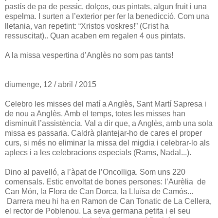
pastís de pa de pessic, dolços, ous pintats, algun fruit i una
espelma. I surten a l’exterior per fer la benedicció. Com una
lletania, van repetint: “Xristos voskres!” (Crist ha
ressuscitat).. Quan acaben em regalen 4 ous pintats.
A la missa vespertina d’Anglès no som pas tants!
diumenge, 12 / abril / 2015
Celebro les misses del matí a Anglès, Sant Martí Sapresa i
de nou a Anglès. Amb el temps, totes les misses han
disminuït l’assistència. Val a dir que, a Anglès, amb una sola
missa es passaria. Caldrà plantejar-ho de cares el proper
curs, si més no eliminar la missa del migdia i celebrar-lo als
aplecs i a les celebracions especials (Rams, Nadal...).
Dino al pavelló, a l’àpat de l’Oncolliga. Som uns 220
comensals. Estic envoltat de bones persones: l’Aurèlia de
Can Món, la Flora de Can Dorca, la Lluïsa de Camós...
Darrera meu hi ha en Ramon de Can Tonatic de La Cellera,
el rector de Poblenou. La seva germana petita i el seu