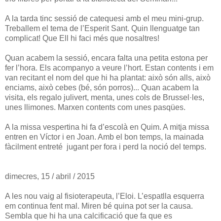
A la tarda tinc sessió de catequesi amb el meu mini-grup.
Treballem el tema de l’Esperit Sant. Quin llenguatge tan
complicat! Que Ell hi faci més que nosaltres!
Quan acabem la sessió, encara falta una petita estona per
fer l’hora. Els acompanyo a veure l’hort. Estan contents i em
van recitant el nom del que hi ha plantat: això són alls, això
enciams, això cebes (bé, són porros)... Quan acabem la
visita, els regalo julivert, menta, unes cols de Brussel·les,
unes llimones. Marxen contents com unes pasqües.
A la missa vespertina hi fa d’escolà en Quim. A mitja missa
entren en Víctor i en Joan. Amb el bon temps, la mainada
fàcilment entreté jugant per fora i perd la noció del temps.
dimecres, 15 / abril / 2015
A les nou vaig al fisioterapeuta, l’Eloi. L’espatlla esquerra
em continua fent mal. Miren bé quina pot ser la causa.
Sembla que hi ha una calcificació que fa que es