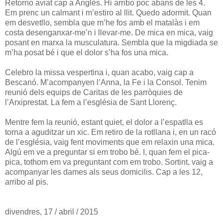
Retorno aviat cap a Anglès. Hi arribo poc abans de les 4.
Em prenc un calmant i m’estiro al llit. Quedo adormit. Quan
em desvetllo, sembla que m’he fos amb el matalàs i em
costa desenganxar-me’n i llevar-me. De mica en mica, vaig
posant en marxa la musculatura. Sembla que la migdiada se
m’ha posat bé i que el dolor s’ha fos una mica.
Celebro la missa vespertina i, quan acabo, vaig cap a
Bescanó. M’acompanyen l’Anna, la Fe i la Consol. Tenim
reunió dels equips de Caritas de les parròquies de
l’Arxiprestat. La fem a l’església de Sant Llorenç.
Mentre fem la reunió, estant quiet, el dolor a l’espatlla es
torna a aguditzar un xic. Em retiro de la rotllana i, en un racó
de l’església, vaig fent moviments que em relaxin una mica.
Algú em ve a preguntar si em trobo bé. I, quan fem el pica-
pica, tothom em va preguntant com em trobo. Sortint, vaig a
acompanyar les dames als seus domicilis. Cap a les 12,
arribo al pis.
divendres, 17 / abril / 2015