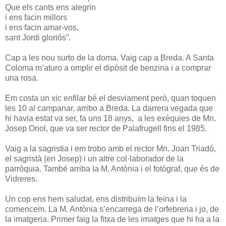
Que els cants ens alegrin
i ens facin millors
i ens facin amar-vos,
sant Jordi gloriós”.
Cap a les nou surto de la doma. Vaig cap a Breda. A Santa
Coloma m’aturo a omplir el dipòsit de benzina i a comprar
una rosa.
Em costa un xic enfilar bé el desviament però, quan toquen
les 10 al campanar, arribo a Breda. La darrera vegada que
hi havia estat va ser, fa uns 18 anys, a les exèquies de Mn.
Josep Oriol, que va ser rector de Palafrugell fins el 1985.
Vaig a la sagristia i em trobo amb el rector Mn. Joan Triadó,
el sagristà (en Josep) i un altre col·laborador de la
parròquia. També arriba la M. Antònia i el fotògraf, que és de
Vidreres.
Un cop ens hem saludat, ens distribuïm la feina i la
comencem. La M. Antònia s’encarrega de l’orfebreria i jo, de
la imatgeria. Primer faig la fitxa de les imatges que hi ha a la