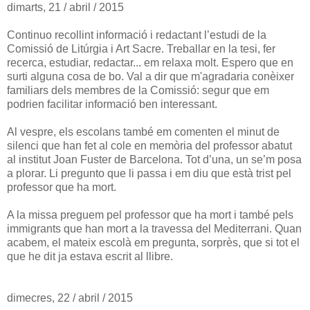
dimarts, 21 / abril / 2015
Continuo recollint informació i redactant l’estudi de la
Comissió de Litúrgia i Art Sacre. Treballar en la tesi, fer
recerca, estudiar, redactar... em relaxa molt. Espero que en
surti alguna cosa de bo. Val a dir que m'agradaria conèixer
familiars dels membres de la Comissió: segur que em
podrien facilitar informació ben interessant.
Al vespre, els escolans també em comenten el minut de
silenci que han fet al cole en memòria del professor abatut
al institut Joan Fuster de Barcelona. Tot d’una, un se’m posa
a plorar. Li pregunto que li passa i em diu que està trist pel
professor que ha mort.
A la missa preguem pel professor que ha mort i també pels
immigrants que han mort a la travessa del Mediterrani. Quan
acabem, el mateix escolà em pregunta, sorprès, que si tot el
que he dit ja estava escrit al llibre.
dimecres, 22 / abril / 2015