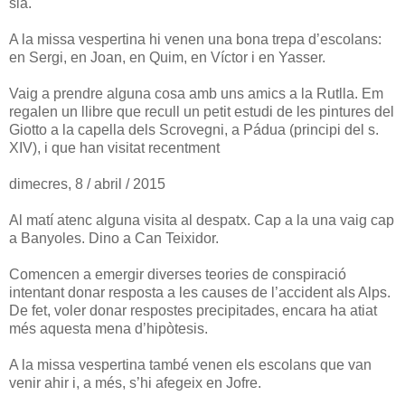
sia.
A la missa vespertina hi venen una bona trepa d’escolans:
en Sergi, en Joan, en Quim, en Víctor i en Yasser.
Vaig a prendre alguna cosa amb uns amics a la Rutlla. Em
regalen un llibre que recull un petit estudi de les pintures del
Giotto a la capella dels Scrovegni, a Pádua (principi del s.
XIV), i que han visitat recentment
dimecres, 8 / abril / 2015
Al matí atenc alguna visita al despatx. Cap a la una vaig cap
a Banyoles. Dino a Can Teixidor.
Comencen a emergir diverses teories de conspiració
intentant donar resposta a les causes de l’accident als Alps.
De fet, voler donar respostes precipitades, encara ha atiat
més aquesta mena d’hipòtesis.
A la missa vespertina també venen els escolans que van
venir ahir i, a més, s’hi afegeix en Jofre.