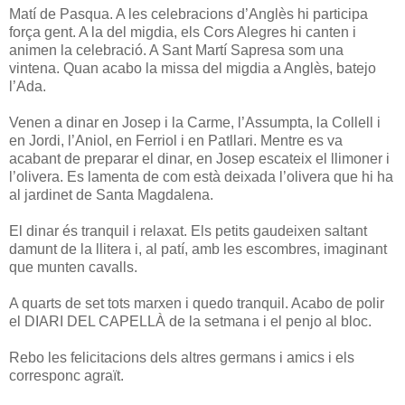
Matí de Pasqua. A les celebracions d’Anglès hi participa
força gent. A la del migdia, els Cors Alegres hi canten i
animen la celebració. A Sant Martí Sapresa som una
vintena. Quan acabo la missa del migdia a Anglès, batejo
l’Ada.
Venen a dinar en Josep i la Carme, l’Assumpta, la Collell i
en Jordi, l’Aniol, en Ferriol i en Patllari. Mentre es va
acabant de preparar el dinar, en Josep escateix el llimoner i
l’olivera. Es lamenta de com està deixada l’olivera que hi ha
al jardinet de Santa Magdalena.
El dinar és tranquil i relaxat. Els petits gaudeixen saltant
damunt de la llitera i, al patí, amb les escombres, imaginant
que munten cavalls.
A quarts de set tots marxen i quedo tranquil. Acabo de polir
el DIARI DEL CAPELLÀ de la setmana i el penjo al bloc.
Rebo les felicitacions dels altres germans i amics i els
corresponc agraït.