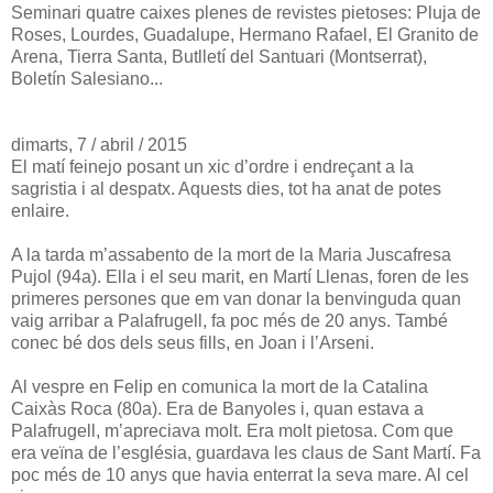
Seminari quatre caixes plenes de revistes pietoses: Pluja de
Roses, Lourdes, Guadalupe, Hermano Rafael, El Granito de
Arena, Tierra Santa, Butlletí del Santuari (Montserrat),
Boletín Salesiano...
dimarts, 7 / abril / 2015
El matí feinejo posant un xic d’ordre i endreçant a la
sagristia i al despatx. Aquests dies, tot ha anat de potes
enlaire.
A la tarda m’assabento de la mort de la Maria Juscafresa
Pujol (94a). Ella i el seu marit, en Martí Llenas, foren de les
primeres persones que em van donar la benvinguda quan
vaig arribar a Palafrugell, fa poc més de 20 anys. També
conec bé dos dels seus fills, en Joan i l’Arseni.
Al vespre en Felip en comunica la mort de la Catalina
Caixàs Roca (80a). Era de Banyoles i, quan estava a
Palafrugell, m’apreciava molt. Era molt pietosa. Com que
era veïna de l’església, guardava les claus de Sant Martí. Fa
poc més de 10 anys que havia enterrat la seva mare. Al cel