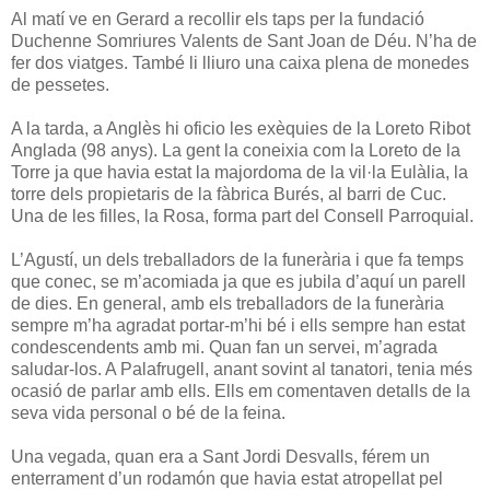
Al matí ve en Gerard a recollir els taps per la fundació
Duchenne Somriures Valents de Sant Joan de Déu. N’ha de
fer dos viatges. També li lliuro una caixa plena de monedes
de pessetes.
A la tarda, a Anglès hi oficio les exèquies de la Loreto Ribot
Anglada (98 anys). La gent la coneixia com la Loreto de la
Torre ja que havia estat la majordoma de la vil·la Eulàlia, la
torre dels propietaris de la fàbrica Burés, al barri de Cuc.
Una de les filles, la Rosa, forma part del Consell Parroquial.
L’Agustí, un dels treballadors de la funerària i que fa temps
que conec, se m’acomiada ja que es jubila d’aquí un parell
de dies. En general, amb els treballadors de la funerària
sempre m’ha agradat portar-m’hi bé i ells sempre han estat
condescendents amb mi. Quan fan un servei, m’agrada
saludar-los. A Palafrugell, anant sovint al tanatori, tenia més
ocasió de parlar amb ells. Ells em comentaven detalls de la
seva vida personal o bé de la feina.
Una vegada, quan era a Sant Jordi Desvalls, férem un
enterrament d’un rodamón que havia estat atropellat pel