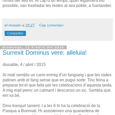
nínxol del seu fill. Al cap d’un temps, quan legalment fou
possible, van traslladar les restes al seu poble, a Santander.
el mossèn
a
19:27
Cap comentari:
Comparteix
diumenge, 12 d’abril del 2015
Surrexit Dominus vere: alleluia!
dissabte, 4 / abril / 2015
Al matí semblo un carro enmig d’un fangueig i que les rodes
patinen amb el fang sense que en pugui sortir. Tinc feina a
preparar tot el que falta per les celebracions d’aquesta tarda.
A mig matí prenc un calmant i descanso un xic. Sembla que
em va bé.
Dino tranquil·lament. I a les 6 hi ha la celebració de la
Pasqua a Bonmatí. Hi assisteixen una quarantena de