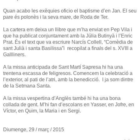
Quan acabo les exèquies oficio el baptisme d’en Jan. El seu
pare és polonès i la seva mare, de Roda de Ter.
La cartera em deixa un llibre que m’ha enviat en Pep Vila i
que ha publicat conjuntament amb la Júlia Butinyà i l’Enric
Prat. És el text que va escriure Narcís Collell, “Comèdia de
sant Julià i santa Basilissa”i recopilat a finals del s. XVIII a
Gallliners.
A la missa anticipada de Sant Martí Sapresa hi ha una
trentena escassa de feligresos. Comencem la celebració a
l’exterior, al pati de l’atri, amb la benedicció. I ja som dintre
de la Setmana Santa.
A la missa vespertina d’Anglès també hi ha una bona
collada de gent. M’hi fan d’escolans en Yasser, en Jofre, en
Víctor, en Quim, la Maria i en Sergi.
Diumenge, 29 / març / 2015