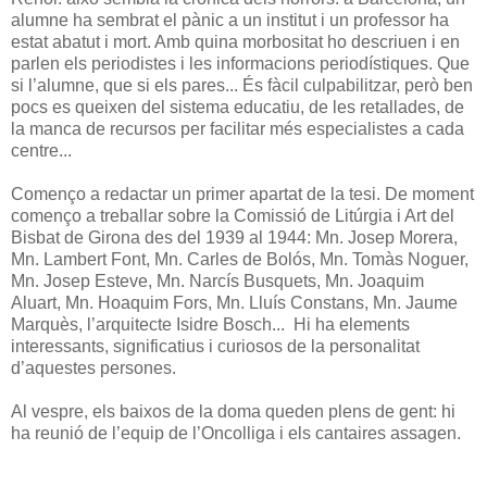
alumne ha sembrat el pànic a un institut i un professor ha
estat abatut i mort. Amb quina morbositat ho descriuen i en
parlen els periodistes i les informacions periodístiques. Que
si l’alumne, que si els pares... És fàcil culpabilitzar, però ben
pocs es queixen del sistema educatiu, de les retallades, de
la manca de recursos per facilitar més especialistes a cada
centre...
Començo a redactar un primer apartat de la tesi. De moment
començo a treballar sobre la Comissió de Litúrgia i Art del
Bisbat de Girona des del 1939 al 1944: Mn. Josep Morera,
Mn. Lambert Font, Mn. Carles de Bolós, Mn. Tomàs Noguer,
Mn. Josep Esteve, Mn. Narcís Busquets, Mn. Joaquim
Aluart, Mn. Hoaquim Fors, Mn. Lluís Constans, Mn. Jaume
Marquès, l’arquitecte Isidre Bosch... Hi ha elements
interessants, significatius i curiosos de la personalitat
d’aquestes persones.
Al vespre, els baixos de la doma queden plens de gent: hi
ha reunió de l’equip de l’Oncolliga i els cantaires assagen.