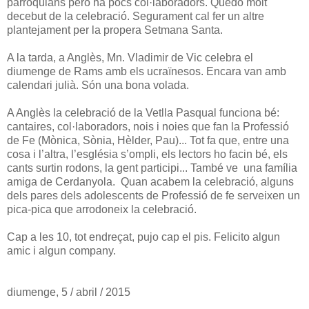
parroquians però ha pocs col·laboradors. Quedo molt
decebut de la celebració. Segurament cal fer un altre
plantejament per la propera Setmana Santa.
A la tarda, a Anglès, Mn. Vladimir de Vic celebra el
diumenge de Rams amb els ucraïnesos. Encara van amb
calendari julià. Són una bona volada.
A Anglès la celebració de la Vetlla Pasqual funciona bé:
cantaires, col·laboradors, nois i noies que fan la Professió
de Fe (Mònica, Sònia, Hèlder, Pau)... Tot fa que, entre una
cosa i l’altra, l’església s’ompli, els lectors ho facin bé, els
cants surtin rodons, la gent participi... També ve una família
amiga de Cerdanyola. Quan acabem la celebració, alguns
dels pares dels adolescents de Professió de fe serveixen un
pica-pica que arrodoneix la celebració.
Cap a les 10, tot endreçat, pujo cap el pis. Felicito algun
amic i algun company.
diumenge, 5 / abril / 2015