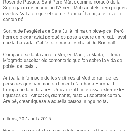
Roser de Pasqua, Sant Pere Màrtir, commemoració de la
Segregació del municipi d’Amer... Molts xiulets però poques
ovelles. Val a dir que el cor de Bonmatí ha pujat el nivell i
canten bé.
Sortint de l’església de Sant Julià, hi ha un pica-pica. Però
hem de plegar aviat perquè es posa a caure un ruixat. I avall
que fa baixada. Cal fer el dinar a l’embalat de Bonmatí.
Comparteixo taula amb la Mei, en Marc, la Marta, l’Elena...
M’agrada escoltar els comentaris que fan sobre la vida del
poble, del país...
Arriba la informació de les víctimes al Mediterrani de les
persones que han mort en l’intent d’arribar a Europa. I
Europa no fa ni farà res. Únicament li interessa extreure les
riqueses de l’Àfrica: or, diamants, fusta... i sobretot coltan.
Ara bé, crear riquesa a aquells països, ningú ho fa.
dilluns, 20 / abril / 2015
Renoi: això sembla la crònica dels horrors: a Barcelona, un