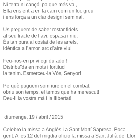
Ni terra ni cançó: pa que més val,
Ella ens entra en la carn com un foc greu
i ens força a un clar designi seminal.
Us preguem de saber restar fidels
al seu tracte de llavi, espasa i niu.
És tan pura al costat de les arrels,
idèntica a l’amor, arc d’aire viu!
Feu-nos-en privilegi durador!
Distribuïda en mots i fortitud
la tenim. Esmerceu-la Vós, Senyor!
Perquè puguem somriure en el combat,
obriu son temps, el temps que ha merescut!
Deu-li la vostra mà i la llibertat!
diumenge, 19 / abril / 2015
Celebro la missa a Anglès i a Sant Martí Sapresa. Poca
gent. A les 12 del migdia oficio la missa a Sant Julià del Llor: