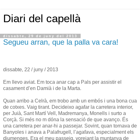
Diari del capellà
dissabte, 29 de juny del 2013
Segueu arran, que la palla va cara!
dissabte, 22 / juny / 2013
Em llevo aviat. Em toca anar cap a Pals per assistir el
casament d’en Damià i de la Marta.
Quan arribo a Celrà, em trobo amb un embós i una bona cua
de cotxes. Vaig tirant. Decideixo agafar la carretera interior,
per Juià, Sant Martí Vell, Madremanya, Monells i surto a
Corçà. Si més no m dóna la sensació de que avanço. És
una carretera per anar-hi a passejar. Sovint, quan tornava de
Banyoles i anava a Palafrugell, l’agafava, especialment els
diumenges. Era el meu passeig, vorejant la muntanya de