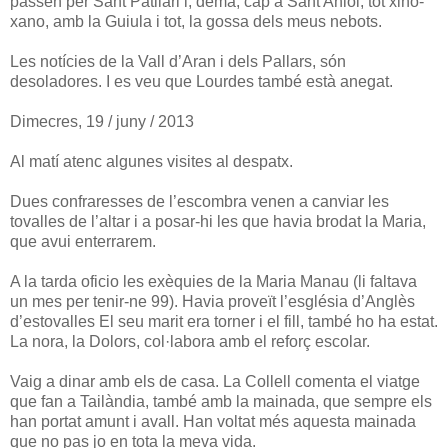
passen per Sant Patllari i, demà, cap a Sant Aniol, tot xino-
xano, amb la Guiula i tot, la gossa dels meus nebots.
Les notícies de la Vall d’Aran i dels Pallars, són
desoladores. I es veu que Lourdes també està anegat.
Dimecres, 19 / juny / 2013
Al matí atenc algunes visites al despatx.
Dues confraresses de l’escombra venen a canviar les
tovalles de l’altar i a posar-hi les que havia brodat la Maria,
que avui enterrarem.
A la tarda oficio les exèquies de la Maria Manau (li faltava
un mes per tenir-ne 99). Havia proveït l’església d’Anglès
d’estovalles El seu marit era torner i el fill, també ho ha estat.
La nora, la Dolors, col·labora amb el reforç escolar.
Vaig a dinar amb els de casa. La Collell comenta el viatge
que fan a Tailàndia, també amb la mainada, que sempre els
han portat amunt i avall. Han voltat més aquesta mainada
que no pas jo en tota la meva vida.