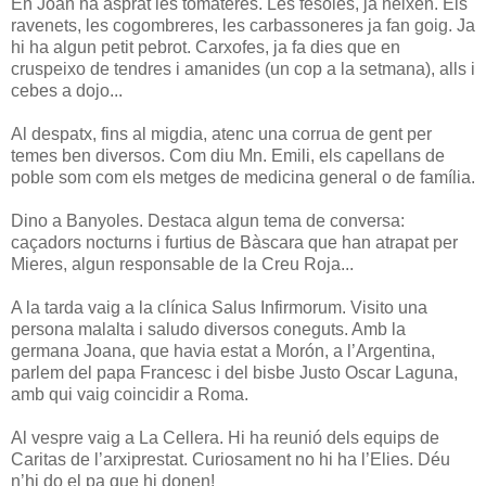
En Joan ha asprat les tomateres. Les fesoles, ja neixen. Els
ravenets, les cogombreres, les carbassoneres ja fan goig. Ja
hi ha algun petit pebrot. Carxofes, ja fa dies que en
cruspeixo de tendres i amanides (un cop a la setmana), alls i
cebes a dojo...
Al despatx, fins al migdia, atenc una corrua de gent per
temes ben diversos. Com diu Mn. Emili, els capellans de
poble som com els metges de medicina general o de família.
Dino a Banyoles. Destaca algun tema de conversa:
caçadors nocturns i furtius de Bàscara que han atrapat per
Mieres, algun responsable de la Creu Roja...
A la tarda vaig a la clínica Salus Infirmorum. Visito una
persona malalta i saludo diversos coneguts. Amb la
germana Joana, que havia estat a Morón, a l’Argentina,
parlem del papa Francesc i del bisbe Justo Oscar Laguna,
amb qui vaig coincidir a Roma.
Al vespre vaig a La Cellera. Hi ha reunió dels equips de
Caritas de l’arxiprestat. Curiosament no hi ha l’Elies. Déu
n’hi do el pa que hi donen!