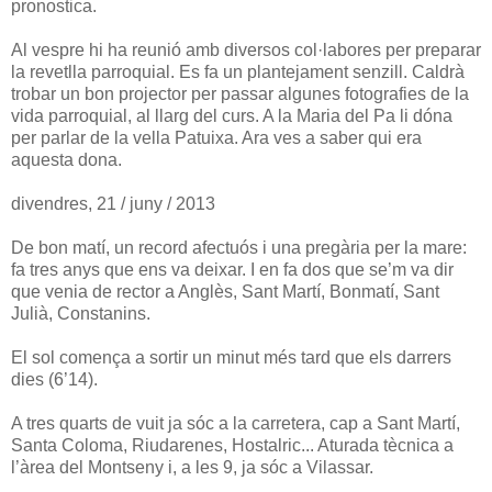
pronostica.
Al vespre hi ha reunió amb diversos col·labores per preparar
la revetlla parroquial. Es fa un plantejament senzill. Caldrà
trobar un bon projector per passar algunes fotografies de la
vida parroquial, al llarg del curs. A la Maria del Pa li dóna
per parlar de la vella Patuixa. Ara ves a saber qui era
aquesta dona.
divendres, 21 / juny / 2013
De bon matí, un record afectuós i una pregària per la mare:
fa tres anys que ens va deixar. I en fa dos que se’m va dir
que venia de rector a Anglès, Sant Martí, Bonmatí, Sant
Julià, Constanins.
El sol comença a sortir un minut més tard que els darrers
dies (6’14).
A tres quarts de vuit ja sóc a la carretera, cap a Sant Martí,
Santa Coloma, Riudarenes, Hostalric... Aturada tècnica a
l’àrea del Montseny i, a les 9, ja sóc a Vilassar.