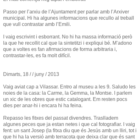
Passo per l’arxiu de l’Ajuntament per parlar amb l’Arxiver
municipal. Hi ha algunes informacions que recullo al treball
que vull contrastar amb l’Emili.
I vaig escrivint i esborrant. No hi ha massa informació però
la que he recollit cal que la sintetitzi i expliqui bé. M’adono
que a voltes es fan afirmacions de forma arbitraria i,
contrastar-les, es fa molt difícil.
Dimarts, 18 / / juny / 2013
Vaig aviat cap a Vilassar. Entro al museu a les 9. Saludo les
noies de la casa: la Carme, la Gemma, la Montse. I parlem
un xic de les obres que estic catalogant. Em resten pocs
dies per anar-hi i encara hi ha feina.
Repasso les fitxes del passat divendres. Traslladem
algunes peces que ja estan netes i que cal fotografiar. I vaig
fent: un sant Josep (la fitxa diu que és Jesús amb un lliri, tot i
que hi ha la versió amb terracota que deixa clar que és sant