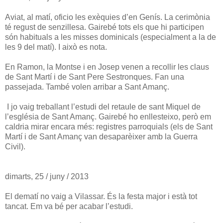
Aviat, al matí, oficio les exèquies d’en Genís. La cerimònia
té regust de senzillesa. Gairebé tots els que hi participen
són habituals a les misses dominicals (especialment a la de
les 9 del matí). I això es nota.
En Ramon, la Montse i en Josep venen a recollir les claus
de Sant Martí i de Sant Pere Sestronques. Fan una
passejada. També volen arribar a Sant Amanç.
I jo vaig treballant l’estudi del retaule de sant Miquel de
l’església de Sant Amanç. Gairebé ho enllesteixo, però em
caldria mirar encara més: registres parroquials (els de Sant
Martí i de Sant Amanç van desaparèixer amb la Guerra
Civil).
dimarts, 25 / juny / 2013
El dematí no vaig a Vilassar. És la festa major i està tot
tancat. Em va bé per acabar l’estudi.