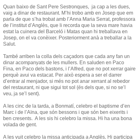
Quan baixo de Sant Pere Sestronques, ja cap a les dues,
vaig a dinar de restaurant. M’hi trobo amb en Josep que em
parla de que s’ha trobat amb l’Anna Maria Serrat, professora
de l’institut d’Anglès, que li recorda que la seva mare havia
estat la cuinera del Barceló i Matas quan hi treballava en
Josep, on el va conèixer. Posteriorment anà a treballar a la
Salut.
També arriben la colla dels caçadors que cada any fan un
dinar acompanyats de les mullers. En saluden en Paco
Fina, en Paco dels bastons, i l’Alfred, que no pot xerrar gaire
perquè avui va estacat. Per això espera a ser el darrer
d’entrar al menjador, si més no pot anar xerrant al rebedor
del restaurant, ni que sigui tot sol (és dels que, si no se’l
veu, ja se’l sent).
A les cinc de la tarda, a Bonmatí, celebro el baptisme d’en
Marc i de l’Aïna, que són bessons i que són ben eixerits i
ben cresents. A les sis hi celebro la missa. Hi ha una bona
volada de gent.
A les vuit celebro la missa anticipada a Anglès. Hi participa