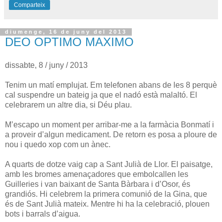
Comparteix
diumenge, 16 de juny del 2013
DEO OPTIMO MAXIMO
dissabte, 8 / juny / 2013
Tenim un matí emplujat. Em telefonen abans de les 8 perquè
cal suspendre un bateig ja que el nadó està malaltó. El
celebrarem un altre dia, si Déu plau.
M’escapo un moment per arribar-me a la farmàcia Bonmatí i
a proveir d’algun medicament. De retorn es posa a ploure de
nou i quedo xop com un ànec.
A quarts de dotze vaig cap a Sant Julià de Llor. El paisatge,
amb les bromes amenaçadores que embolcallen les
Guilleries i van baixant de Santa Bàrbara i d’Osor, és
grandiós. Hi celebrem la primera comunió de la Gina, que
és de Sant Julià mateix. Mentre hi ha la celebració, plouen
bots i barrals d’aigua.