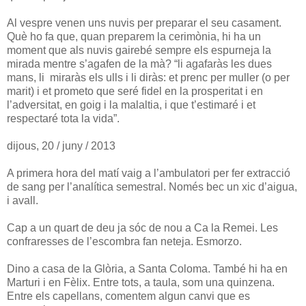
Al vespre venen uns nuvis per preparar el seu casament.
Què ho fa que, quan preparem la cerimònia, hi ha un
moment que als nuvis gairebé sempre els espurneja la
mirada mentre s’agafen de la mà? “li agafaràs les dues
mans, li miraràs els ulls i li diràs: et prenc per muller (o per
marit) i et prometo que seré fidel en la prosperitat i en
l’adversitat, en goig i la malaltia, i que t’estimaré i et
respectaré tota la vida”.
dijous, 20 / juny / 2013
A primera hora del matí vaig a l’ambulatori per fer extracció
de sang per l’analítica semestral. Només bec un xic d’aigua,
i avall.
Cap a un quart de deu ja sóc de nou a Ca la Remei. Les
confraresses de l’escombra fan neteja. Esmorzo.
Dino a casa de la Glòria, a Santa Coloma. També hi ha en
Marturi i en Fèlix. Entre tots, a taula, som una quinzena.
Entre els capellans, comentem algun canvi que es