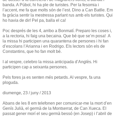
banda. A Púbol, hi ha ple de turistes. Per la fesomia i
l’accent, me fa que molts són de l’est. Dino a Can Batlle. Em
fa gràcia sentir la mestressa parlant rus amb els turistes. Qui
ho havia de dir! Pel pa, balla el ca!
Poc després de les 4, arribo a Bonmatí. Preparo les coses i,
a la rectoria, hi faig una becaina. Que bé que se’m posa! A
la missa hi participen una quarantena de persones i hi fan
d’escolans l’Arianna i en Rodrigo. Els lectors són els de
Constantins, que ho fan molt bé.
I al vespre, celebro la missa anticipada d’Anglès. Hi
participen cap a seixanta persones.
Pels fores ja es senten més petards. Al vespre, fa una
ploguda.
diumenge, 23 / juny / 2013
Abans de les 8 em telefonen per comunicar-me la mort d’en
Genís Julià, el germà de la Montserrat, de Can Xueca. El
passat gener morí el seu germà bessó (en Josep) i l’abril de