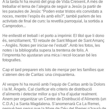
A la tarda hi ha reunió del grup de Vida Creixent. A més de
treballar el tema de l’alegria de seguir a Jesús (a partir de
les paraules de Jesús: “Poden estar tristos els convidats a
noces, mentre l’espòs és amb ells?”, també parlem de les
activitats de final de curs: la revetlla parroquial, la sortida a
Camprodon...
He enllestit el treball i el porto a imprimir. El títol que li dono
és, senzillament, “El retaule de Sant Miquel de Sant Amanç
– Anglès. Notes per iniciar-ne l’estudi”. Amb les fotos, les
notes i la bibliografia supera la trentena de folis. A
l’impremta ho ajustaran una mica i recol·locaran bé les
fotografies.
Cap el tard preparen els lots de menjar per les famílies que
s’atenen des de Caritas: una cinquantena.
Al vespre hi ha reunió amb l’equip de Caritas amb la Dolors
i la M. Àngels. Cal clarificar els criteris de distribució
d’aliments i detectar millor a qui s’ha d’ajudar realment.
Anem per organitzar un Centre de Distribució d’Aliments (un
C.D.A.) a Santa Magdalena. S’anomenarà Ca La Remei,
perquè ben segur que la Mare de Déu del Remei n’haurà de