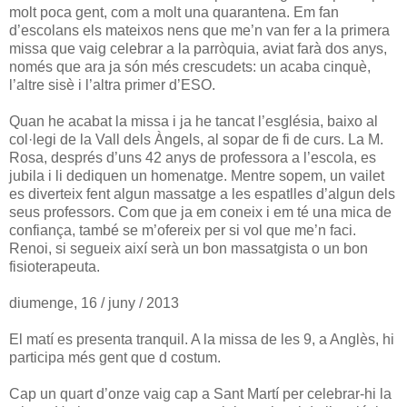
molt poca gent, com a molt una quarantena. Em fan
d’escolans els mateixos nens que me’n van fer a la primera
missa que vaig celebrar a la parròquia, aviat farà dos anys,
només que ara ja són més crescudets: un acaba cinquè,
l’altre sisè i l’altra primer d’ESO.
Quan he acabat la missa i ja he tancat l’església, baixo al
col·legi de la Vall dels Àngels, al sopar de fi de curs. La M.
Rosa, després d’uns 42 anys de professora a l’escola, es
jubila i li dediquen un homenatge. Mentre sopem, un vailet
es diverteix fent algun massatge a les espatlles d’algun dels
seus professors. Com que ja em coneix i em té una mica de
confiança, també se m’ofereix per si vol que me’n faci.
Renoi, si segueix així serà un bon massatgista o un bon
fisioterapeuta.
diumenge, 16 / juny / 2013
El matí es presenta tranquil. A la missa de les 9, a Anglès, hi
participa més gent que d costum.
Cap un quart d’onze vaig cap a Sant Martí per celebrar-hi la