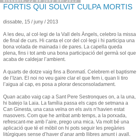
dissabte, 22 de juny del 2013
FORTIS QUI SOLVIT CULPA MORTIS
dissabte, 15 / juny / 2013
A les deu, al col·legi de la Vall dels Àngels, celebro la missa
de final de curs. Hi canta el cor del col·legi i hi participa una
bona volada de mainada i de pares. La capella queda
plena, fins i tot amb una bona participació del germà sol que
acaba de caldejar l’ambient.
A quarts de dotze vaig fins a Bonmatí. Celebrem el baptisme
de l’Izan. El noi no veu gaire clar el que fem i, quan li tiro
l’aigua al cap, es posa a plorar desconsoladament.
Quan acabo vaig cap a Sant Pere Sestronques on, a la una,
hi batejo la Laia. La família passa els caps de setmana a
Can Ginesta, una casa veïna on els avis n’havien estat
masovers. Com que he arribat amb temps, a la porxada,
refrescant-me amb l’aire, prego una mica. Va molt bé una
aplicació que té el mòbil on hi pots seguir les pregàries
litúrgiques sense d’haver d’anar amb llibres amunt i avall.