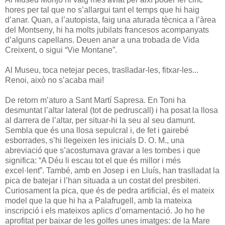
hores per tal que no s’allargui tant el temps que hi haig
d’anar. Quan, a l’autopista, faig una aturada tècnica a l’àrea
del Montseny, hi ha molts jubilats francesos acompanyats
d’alguns capellans. Deuen anar a una trobada de Vida
Creixent, o sigui “Vie Montane”.
Al Museu, toca netejar peces, traslladar-les, fitxar-les...
Renoi, això no s’acaba mai!
De retorn m’aturo a Sant Martí Sapresa. En Toni ha
desmuntat l’altar lateral (tot de pedruscall) i ha posat la llosa
al darrera de l’altar, per situar-hi la seu al seu damunt.
Sembla que és una llosa sepulcral i, de fet i gairebé
esborrades, s’hi llegeixen les inicials D. O. M., una
abreviació que s’acostumava gravar a les tombes i que
significa: “A Déu li escau tot el que és millor i més
excel·lent”. També, amb en Josep i en Lluís, han traslladat la
pica de batejar i l’han situada a un costat del presbiteri.
Curiosament la pica, que és de pedra artificial, és el mateix
model que la que hi ha a Palafrugell, amb la mateixa
inscripció i els mateixos aplics d’ornamentació. Jo ho he
aprofitat per baixar de les golfes unes imatges: de la Mare