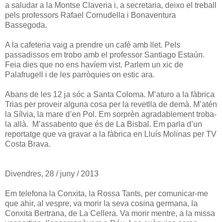
a saludar a la Montse Claveria i, a secretaria, deixo el treball
pels professors Rafael Cornudella i Bonaventura
Bassegoda.
A la cafeteria vaig a prendre un cafè amb llet. Pels
passadissos em trobo amb el professor Santiago Estaún.
Feia dies que no ens havíem vist. Parlem un xic de
Palafrugell i de les parròquies on estic ara.
Abans de les 12 ja sóc a Santa Coloma. M’aturo a la fàbrica
Trias per proveir alguna cosa per la revetlla de demà. M’atén
la Sílvia, la mare d’en Pol. Em sorprèn agradablement troba-
la allà. M’assabento que és de La Bisbal. Em parla d’un
reportatge que va gravar a la fàbrica en Lluís Molinas per TV
Costa Brava.
Divendres, 28 / juny / 2013
Em telefona la Conxita, la Rossa Tants, per comunicar-me
que ahir, al vespre, va morir la seva cosina germana, la
Conxita Bertrana, de La Cellera. Va morir mentre, a la missa