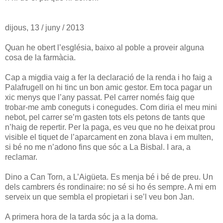
dijous, 13 / juny / 2013
Quan he obert l’església, baixo al poble a proveir alguna
cosa de la farmàcia.
Cap a migdia vaig a fer la declaració de la renda i ho faig a
Palafrugell on hi tinc un bon amic gestor. Em toca pagar un
xic menys que l’any passat. Pel carrer només faig que
trobar-me amb coneguts i conegudes. Com diria el meu mini
nebot, pel carrer se’m gasten tots els petons de tants que
n’haig de repertir. Per la paga, es veu que no he deixat prou
visible el tiquet de l’aparcament en zona blava i em multen,
si bé no me n’adono fins que sóc a La Bisbal. I ara, a
reclamar.
Dino a Can Torn, a L’Aigüeta. Es menja bé i bé de preu. Un
dels cambrers és rondinaire: no sé si ho és sempre. A mi em
serveix un que sembla el propietari i se’l veu bon Jan.
A primera hora de la tarda sóc ja a la doma.