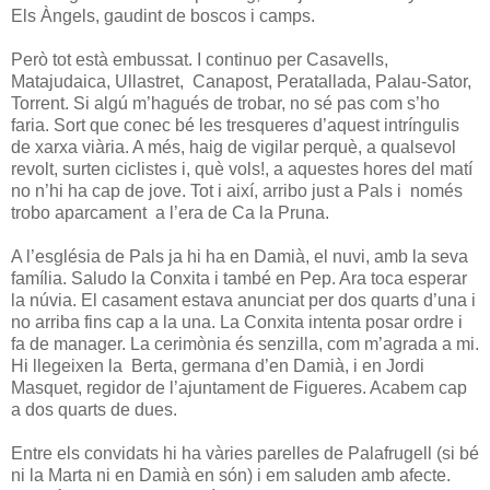
Els Àngels, gaudint de boscos i camps.
Però tot està embussat. I continuo per Casavells,
Matajudaica, Ullastret, Canapost, Peratallada, Palau-Sator,
Torrent. Si algú m’hagués de trobar, no sé pas com s’ho
faria. Sort que conec bé les tresqueres d’aquest intríngulis
de xarxa viària. A més, haig de vigilar perquè, a qualsevol
revolt, surten ciclistes i, què vols!, a aquestes hores del matí
no n’hi ha cap de jove. Tot i així, arribo just a Pals i només
trobo aparcament a l’era de Ca la Pruna.
A l’església de Pals ja hi ha en Damià, el nuvi, amb la seva
família. Saludo la Conxita i també en Pep. Ara toca esperar
la núvia. El casament estava anunciat per dos quarts d’una i
no arriba fins cap a la una. La Conxita intenta posar ordre i
fa de manager. La cerimònia és senzilla, com m’agrada a mi.
Hi llegeixen la Berta, germana d’en Damià, i en Jordi
Masquet, regidor de l’ajuntament de Figueres. Acabem cap
a dos quarts de dues.
Entre els convidats hi ha vàries parelles de Palafrugell (si bé
ni la Marta ni en Damià en són) i em saluden amb afecte.