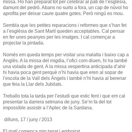
missa. Ho han preparat tot per celebrar al pati de l’església,
damunt del pedró. Abans no surto a fora, un cap de núvol ho
aprofita per deixar caure quatre gotes. Però ningú es mou.
Sembla que les petites reparacions i reformes que s’han fet
a l’església de Sant Martí queden acceptables. Cal pensar
en fer unes peanyes per les imatges. I cal començar a
projectar la pintada.
Només em queda temps per visitar una malalta i baixo cap a
Anglès. A la missa del migdia, l’ofici com diuen, hi ha també
una volada de gent. A la missa vespertina anticipada d’ahir
hi havia poca gent perquè n’hi havia que eren al sopar de
l’escola de la Vall dels Àngels i també n’hi havia al berenar
que feia la Llar dels Jubilats.
Treballo tota la tarda per l’estudi que estic fent i que em cal
presentar la darrera setmana de juny. Se’m fa del tot
impossible assistir a l’Aplec de la Sardana.
dilluns, 17 / juny / 2013
El matí comença mig tapat i emboirat.