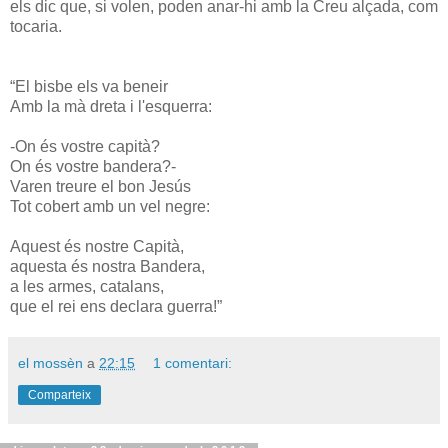
els dic que, si volen, poden anar-hi amb la Creu alçada, com
tocaria.
“El bisbe els va beneir
Amb la mà dreta i l'esquerra:
-On és vostre capità?
On és vostre bandera?-
Varen treure el bon Jesús
Tot cobert amb un vel negre:
Aquest és nostre Capità,
aquesta és nostra Bandera,
a les armes, catalans,
que el rei ens declara guerra!”
el mossèn
a
22:15
1 comentari:
Comparteix