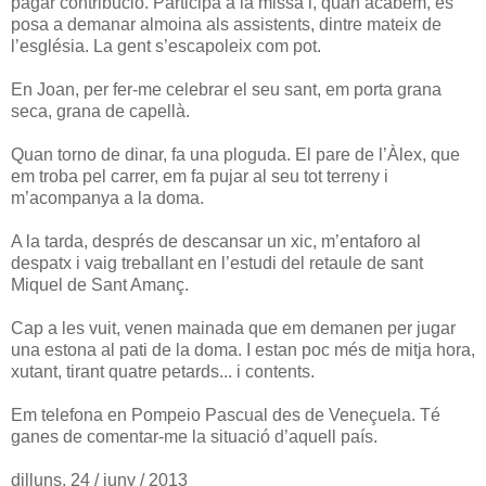
pagar contribució. Participa a la missa i, quan acabem, es
posa a demanar almoina als assistents, dintre mateix de
l’església. La gent s’escapoleix com pot.
En Joan, per fer-me celebrar el seu sant, em porta grana
seca, grana de capellà.
Quan torno de dinar, fa una ploguda. El pare de l’Àlex, que
em troba pel carrer, em fa pujar al seu tot terreny i
m’acompanya a la doma.
A la tarda, després de descansar un xic, m’entaforo al
despatx i vaig treballant en l’estudi del retaule de sant
Miquel de Sant Amanç.
Cap a les vuit, venen mainada que em demanen per jugar
una estona al pati de la doma. I estan poc més de mitja hora,
xutant, tirant quatre petards... i contents.
Em telefona en Pompeio Pascual des de Veneçuela. Té
ganes de comentar-me la situació d’aquell país.
dilluns, 24 / juny / 2013