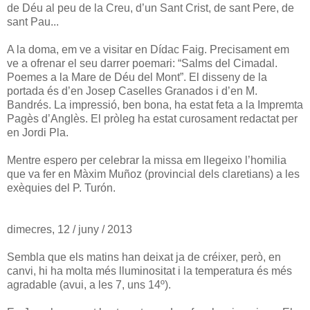
de Déu al peu de la Creu, d’un Sant Crist, de sant Pere, de
sant Pau...
A la doma, em ve a visitar en Dídac Faig. Precisament em
ve a ofrenar el seu darrer poemari: “Salms del Cimadal.
Poemes a la Mare de Déu del Mont”. El disseny de la
portada és d’en Josep Caselles Granados i d’en M.
Bandrés. La impressió, ben bona, ha estat feta a la Impremta
Pagès d’Anglès. El pròleg ha estat curosament redactat per
en Jordi Pla.
Mentre espero per celebrar la missa em llegeixo l’homilia
que va fer en Màxim Muñoz (provincial dels claretians) a les
exèquies del P. Turón.
dimecres, 12 / juny / 2013
Sembla que els matins han deixat ja de créixer, però, en
canvi, hi ha molta més lluminositat i la temperatura és més
agradable (avui, a les 7, uns 14º).