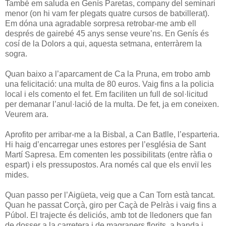
També em saluda en Genís Paretas, company del seminari
menor (on hi vam fer plegats quatre cursos de batxillerat).
Em dóna una agradable sorpresa retrobar-me amb ell
després de gairebé 45 anys sense veure’ns. En Genís és
cosí de la Dolors a qui, aquesta setmana, enterràrem la
sogra.
Quan baixo a l’aparcament de Ca la Pruna, em trobo amb
una felicitació: una multa de 80 euros. Vaig fins a la policia
local i els comento el fet. Em faciliten un full de sol·licitud
per demanar l’anul·lació de la multa. De fet, ja em coneixen.
Veurem ara.
Aprofito per arribar-me a la Bisbal, a Can Batlle, l’esparteria.
Hi haig d’encarregar unes estores per l’església de Sant
Martí Sapresa. Em comenten les possibilitats (entre ràfia o
espart) i els pressupostos. Ara només cal que els enviï les
mides.
Quan passo per l’Aigüeta, veig que a Can Torn està tancat.
Quan he passat Corçà, giro per Caçà de Pelràs i vaig fins a
Púbol. El trajecte és deliciós, amb tot de lledoners que fan
de dosser a la carretera i de magraners florits, a banda i