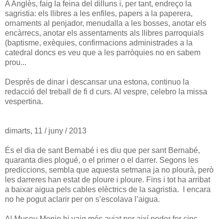
A Anglès, faig la feina del dilluns i, per tant, endreço la
sagristia: els llibres a les enfiles, papers a la paperera,
ornaments al penjador, menudalla a les bosses, anotar els
encàrrecs, anotar els assentaments als llibres parroquials
(baptisme, exèquies, confirmacions administrades a la
catedral doncs es veu que a les parròquies no en sabem
prou...
Després de dinar i descansar una estona, continuo la
redacció del treball de fi d curs. Al vespre, celebro la missa
vespertina.
dimarts, 11 / juny / 2013
És el dia de sant Bernabé i es diu que per sant Bernabé,
quaranta dies plogué, o el primer o el darrer. Segons les
prediccions, sembla que aquesta setmana ja no plourà, però
les darreres han estat de ploure i ploure. Fins i tot ha arribat
a baixar aigua pels cables elèctrics de la sagristia. I encara
no he pogut aclarir per on s’escolava l’aigua.
Al Museu Monjo hi vaig més aviat per així poder fer cinc