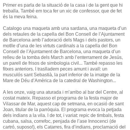
Primer es parla de la situació de la casa i de la gent que hi
treballa. També em toca fer un xic de confessor, que de fet
és la meva feina.
Catalogo una maqueta amb una sardana, una maqueta d’un
dels retaules de la capella del Bon Consell de l’Ajuntament
de Barcelona amb l’adoració dels Mags i dels pastors, un
motlle d’una de les virtuts cardinals a la capella del Bon
Consell de l’Ajuntament de Barcelona, una maqueta d’un
relleu de la tomba dels March amb l’enterrament de Jesús,
un parell de frisos de simbologia civil... També repasso les
fitxes anteriors. I traslladem peces amunt i avall: un
musculós sant Sebastià, la part inferior de la imatge de la
Mare de Déu d’Amèrica de la catedral de Washington...
A les onze, vaig una aturada i m’arribo al bar del Centre, al
costat mateix. Repasso el programa de la festa major de
Vilassar de Mar, aquest cap de setmana, en ocasió de sant
Joan, titular de la parròquia. El programa evoca la petjada
dels indians a la vila. I de tot, i variat: repic de timbals, festa
cubana, salsa, correfoc, penjada de l’ase Innocenci (de
cartró, suposo!), els Catarres, fira d’indians, proclamació del