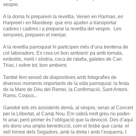
vespre.
A la doma hi preparem la revetlla. Venen en Harman, en
Harpreet i en Mandeep que ens ajuden a transportar
cadires i cadires i a preparar la revetlla del vespre. Les
senyores, preparen el menjar.
A la revetlla parroquial hi participen més d’una trentena de
col·laboradors. Es crea un bon ambient: pa amb tomata,
embotits, meló i síndria, coca de ratafia, galetes de Can
Trias, i sobre tot, bon ambient.
També fem sessió de diapositives amb fotografies de
diversos moments importants de la vida parroquial: la festa
de la Mare de Déu del Remei, la Confirmació, Sant Antoni,
Rams, Corpus...
Gairebé tots els assistents demà, al vespre, seran al Concert
per la Llibertat, al Camp Nou. Em sabrà molt greu no poder-
hi anar, però primer és l’obligació que la devoció. Des d’aquí
els dono una ampla benedicció, com el bisbe que canta el
vell himne dels Segadors, amb la dreta i amb l’esquerra. I