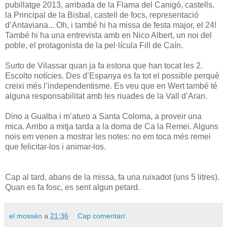
pubillatge 2013, arribada de la Flama del Canigó, castells,
la Principal de la Bisbal, castell de focs, representació
d’Antaviana... Oh, i també hi ha missa de festa major, el 24!
També hi ha una entrevista amb en Nico Albert, un noi del
poble, el protagonista de la pel·lícula Fill de Caín.
Surto de Vilassar quan ja fa estona que han tocat les 2.
Escolto notícies. Des d’Espanya es fa tot el possible perquè
creixi més l’independentisme. Es veu que en Wert també té
alguna responsabilitat amb les riuades de la Vall d’Aran.
Dino a Gualba i m’aturo a Santa Coloma, a proveir una
mica. Arribo a mitja tarda a la doma de Ca la Remei. Alguns
nois em venen a mostrar les notes: no em toca més remei
que felicitar-los i animar-los.
Cap al tard, abans de la missa, fa una ruixadot (uns 5 litres).
Quan es fa fosc, es sent algun petard.
el mossèn
a
21:36
Cap comentari: