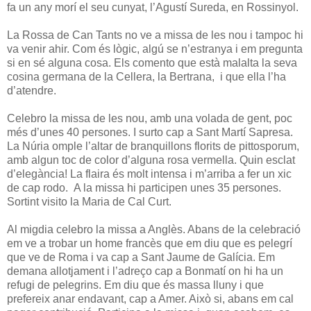
fa un any morí el seu cunyat, l’Agustí Sureda, en Rossinyol.
La Rossa de Can Tants no ve a missa de les nou i tampoc hi
va venir ahir. Com és lògic, algú se n’estranya i em pregunta
si en sé alguna cosa. Els comento que està malalta la seva
cosina germana de la Cellera, la Bertrana, i que ella l’ha
d’atendre.
Celebro la missa de les nou, amb una volada de gent, poc
més d’unes 40 persones. I surto cap a Sant Martí Sapresa.
La Núria omple l’altar de branquillons florits de pittosporum,
amb algun toc de color d’alguna rosa vermella. Quin esclat
d’elegància! La flaira és molt intensa i m’arriba a fer un xic
de cap rodo. A la missa hi participen unes 35 persones.
Sortint visito la Maria de Cal Curt.
Al migdia celebro la missa a Anglès. Abans de la celebració
em ve a trobar un home francès que em diu que es pelegrí
que ve de Roma i va cap a Sant Jaume de Galícia. Em
demana allotjament i l’adreço cap a Bonmatí on hi ha un
refugi de pelegrins. Em diu que és massa lluny i que
prefereix anar endavant, cap a Amer. Això si, abans em cal