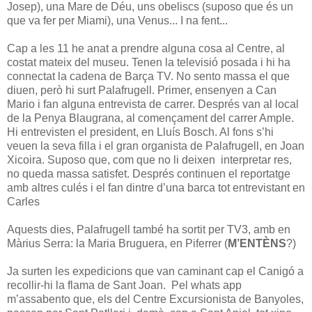
Josep), una Mare de Déu, uns obeliscs (suposo que és un
que va fer per Miami), una Venus... I na fent...
Cap a les 11 he anat a prendre alguna cosa al Centre, al
costat mateix del museu. Tenen la televisió posada i hi ha
connectat la cadena de Barça TV. No sento massa el que
diuen, però hi surt Palafrugell. Primer, ensenyen a Can
Mario i fan alguna entrevista de carrer. Després van al local
de la Penya Blaugrana, al començament del carrer Ample.
Hi entrevisten el president, en Lluís Bosch. Al fons s’hi
veuen la seva filla i el gran organista de Palafrugell, en Joan
Xicoira. Suposo que, com que no li deixen interpretar res,
no queda massa satisfet. Després continuen el reportatge
amb altres culés i el fan dintre d’una barca tot entrevistant en
Carles
Aquests dies, Palafrugell també ha sortit per TV3, amb en
Màrius Serra: la Maria Bruguera, en Piferrer (
M’ENTÈNS
?)
Ja surten les expedicions que van caminant cap el Canigó a
recollir-hi la flama de Sant Joan. Pel whats app
m’assabento que, els del Centre Excursionista de Banyoles,