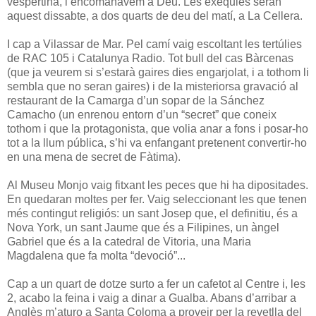
vespertina, l’encomanàvem a Déu. Les exèquies seran
aquest dissabte, a dos quarts de deu del matí, a La Cellera.
I cap a Vilassar de Mar. Pel camí vaig escoltant les tertúlies
de RAC 105 i Catalunya Radio. Tot bull del cas Bàrcenas
(que ja veurem si s’estarà gaires dies engarjolat, i a tothom li
sembla que no seran gaires) i de la misteriorsa gravació al
restaurant de la Camarga d’un sopar de la Sánchez
Camacho (un enrenou entorn d’un “secret” que coneix
tothom i que la protagonista, que volia anar a fons i posar-ho
tot a la llum pública, s’hi va enfangant pretenent convertir-ho
en una mena de secret de Fàtima).
Al Museu Monjo vaig fitxant les peces que hi ha dipositades.
En quedaran moltes per fer. Vaig seleccionant les que tenen
més contingut religiós: un sant Josep que, el definitiu, és a
Nova York, un sant Jaume que és a Filipines, un àngel
Gabriel que és a la catedral de Vitoria, una Maria
Magdalena que fa molta “devoció”...
Cap a un quart de dotze surto a fer un cafetot al Centre i, les
2, acabo la feina i vaig a dinar a Gualba. Abans d’arribar a
Anglès m’aturo a Santa Coloma a proveir per la revetlla del