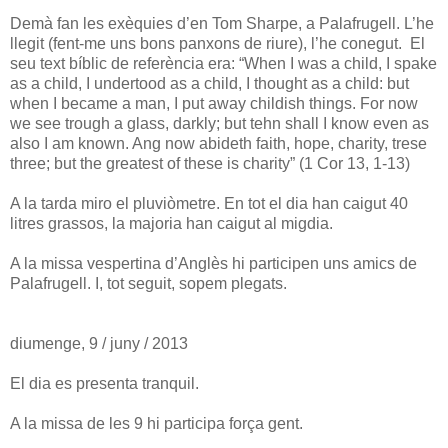
Demà fan les exèquies d’en Tom Sharpe, a Palafrugell. L’he
llegit (fent-me uns bons panxons de riure), l’he conegut. El
seu text bíblic de referència era: “When I was a child, I spake
as a child, I undertood as a child, I thought as a child: but
when I became a man, I put away childish things. For now
we see trough a glass, darkly; but tehn shall I know even as
also I am known. Ang now abideth faith, hope, charity, trese
three; but the greatest of these is charity” (1 Cor 13, 1-13)
A la tarda miro el pluviòmetre. En tot el dia han caigut 40
litres grassos, la majoria han caigut al migdia.
A la missa vespertina d’Anglès hi participen uns amics de
Palafrugell. I, tot seguit, sopem plegats.
diumenge, 9 / juny / 2013
El dia es presenta tranquil.
A la missa de les 9 hi participa força gent.