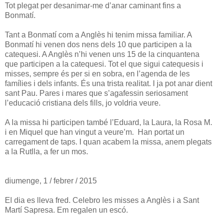
Tot plegat per desanimar-me d’anar caminant fins a
Bonmatí.
Tant a Bonmatí com a Anglès hi tenim missa familiar. A
Bonmatí hi venen dos nens dels 10 que participen a la
catequesi. A Anglès n’hi venen uns 15 de la cinquantena
que participen a la catequesi. Tot el que sigui catequesis i
misses, sempre és per si en sobra, en l’agenda de les
famílies i dels infants. És una trista realitat. I ja pot anar dient
sant Pau. Pares i mares que s’agafessin seriosament
l’educació cristiana dels fills, jo voldria veure.
A la missa hi participen també l’Eduard, la Laura, la Rosa M.
i en Miquel que han vingut a veure’m. Han portat un
carregament de taps. I quan acabem la missa, anem plegats
a la Rutlla, a fer un mos.
diumenge, 1 / febrer / 2015
El dia es lleva fred. Celebro les misses a Anglès i a Sant
Martí Sapresa. Em regalen un escó.