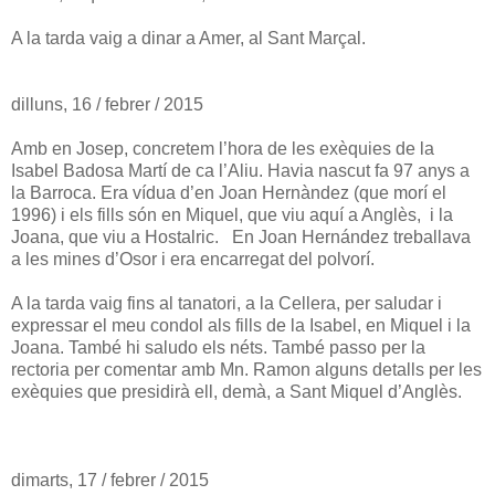
A la tarda vaig a dinar a Amer, al Sant Marçal.
dilluns, 16 / febrer / 2015
Amb en Josep, concretem l’hora de les exèquies de la
Isabel Badosa Martí de ca l’Aliu. Havia nascut fa 97 anys a
la Barroca. Era vídua d’en Joan Hernàndez (que morí el
1996) i els fills són en Miquel, que viu aquí a Anglès, i la
Joana, que viu a Hostalric. En Joan Hernández treballava
a les mines d’Osor i era encarregat del polvorí.
A la tarda vaig fins al tanatori, a la Cellera, per saludar i
expressar el meu condol als fills de la Isabel, en Miquel i la
Joana. També hi saludo els néts. També passo per la
rectoria per comentar amb Mn. Ramon alguns detalls per les
exèquies que presidirà ell, demà, a Sant Miquel d’Anglès.
dimarts, 17 / febrer / 2015