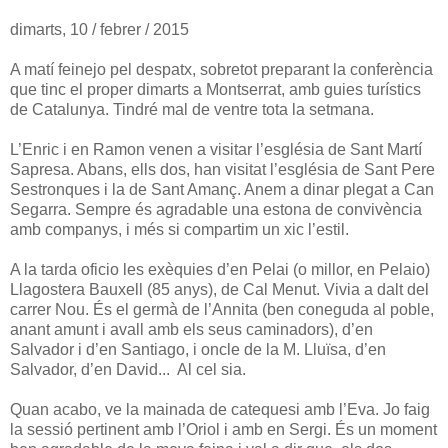
dimarts, 10 / febrer / 2015
A matí feinejo pel despatx, sobretot preparant la conferència
que tinc el proper dimarts a Montserrat, amb guies turístics
de Catalunya. Tindré mal de ventre tota la setmana.
L’Enric i en Ramon venen a visitar l’església de Sant Martí
Sapresa. Abans, ells dos, han visitat l’església de Sant Pere
Sestronques i la de Sant Amanç. Anem a dinar plegat a Can
Segarra. Sempre és agradable una estona de convivència
amb companys, i més si compartim un xic l’estil.
A la tarda oficio les exèquies d’en Pelai (o millor, en Pelaio)
Llagostera Bauxell (85 anys), de Cal Menut. Vivia a dalt del
carrer Nou. És el germà de l’Annita (ben coneguda al poble,
anant amunt i avall amb els seus caminadors), d’en
Salvador i d’en Santiago, i oncle de la M. Lluïsa, d’en
Salvador, d’en David... Al cel sia.
Quan acabo, ve la mainada de catequesi amb l’Eva. Jo faig
la sessió pertinent amb l’Oriol i amb en Sergi. És un moment