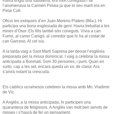
Havia tingut una sabateria, era molt coneguda i se
l’anomenava la Carmen Pelaia ja que el seu marit era en
Pelai Coll.
Oficio les exèquies d’en Juan Moreno Platero (86a.). Hi
participa una bona esglesiada de gent. Havia treballat a les
mines d’Osor. Els fills també són coneguts. Vivia a can
Furroi, al carrer Canigó, al corredor que hi ha al costat de
can Garceso. Al cel sia.
A la tarda vaig a Sant Martí Sapresa per deixar l’església
preparada per la missa dominical. I vaig a celebrar la missa
anticipada a Bonmatí. Som 30 persones, i punt. Quan en
surto, cap a les set, encara queda un xic de claror. Ara
s’anirà notant la crescuda.
Els catòlics ucraïnesos celebren la missa amb Mn. Vladimir
de Vic.
A Anglès, a la missa anticipada, hi participen una
quarantena de feligresos. A Anglès van molt ben servits de
misses i s’haurà de fer un pensament.