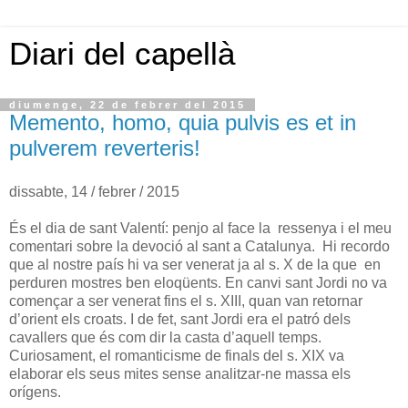
Diari del capellà
diumenge, 22 de febrer del 2015
Memento, homo, quia pulvis es et in
pulverem reverteris!
dissabte, 14 / febrer / 2015
És el dia de sant Valentí: penjo al face la ressenya i el meu
comentari sobre la devoció al sant a Catalunya. Hi recordo
que al nostre país hi va ser venerat ja al s. X de la que en
perduren mostres ben eloqüents. En canvi sant Jordi no va
començar a ser venerat fins el s. XIII, quan van retornar
d’orient els croats. I de fet, sant Jordi era el patró dels
cavallers que és com dir la casta d’aquell temps.
Curiosament, el romanticisme de finals del s. XIX va
elaborar els seus mites sense analitzar-ne massa els
orígens.