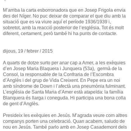
M’arriba la carta esborronadora que en Josep Frigola envia
des del Níger. No puc deixar de comparar el que diu amb la
situació que es va viure aquí el període 1936/1939 i,
sobretot, amb la reacció posterior de l’església. Tot és molt
diferent, certament, però també hi ha punts de contacte.
dijous, 19 / febrer / 2015
A quarts de dotze surto per anar cap a Amer, a les exèquies
d’en Josep Maria Blaquera i Junquera (53a), germà de la
Consol, la responsable de la Confraria de l’Escombra
d’Anglès i del grup de Vida Creixent. En Pepe era un noi
amb síndrome de Down i l’afectà una pneumònia fulminant.
L’església de Santa Maria d’Amer està atapeïda: la família
Blanquera és llarga i coneguda. Hi participa una bona colla
de gent d’Anglès.
Presideix les exèquies en Jesús. M’agrada veure com altres
companys porten una celebració. Quan acabem, saludo de
nou en Jesús. També parlo amb en Josep Casademont dels