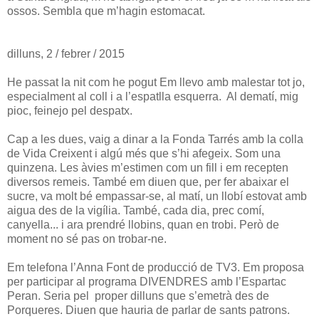
ossos. Sembla que m’hagin estomacat.
dilluns, 2 / febrer / 2015
He passat la nit com he pogut Em llevo amb malestar tot jo,
especialment al coll i a l’espatlla esquerra. Al dematí, mig
pioc, feinejo pel despatx.
Cap a les dues, vaig a dinar a la Fonda Tarrés amb la colla
de Vida Creixent i algú més que s’hi afegeix. Som una
quinzena. Les àvies m’estimen com un fill i em recepten
diversos remeis. També em diuen que, per fer abaixar el
sucre, va molt bé empassar-se, al matí, un llobí estovat amb
aigua des de la vigília. També, cada dia, prec comí,
canyella... i ara prendré llobins, quan en trobi. Però de
moment no sé pas on trobar-ne.
Em telefona l’Anna Font de producció de TV3. Em proposa
per participar al programa DIVENDRES amb l’Espartac
Peran. Seria pel proper dilluns que s’emetrà des de
Porqueres. Diuen que hauria de parlar de sants patrons.