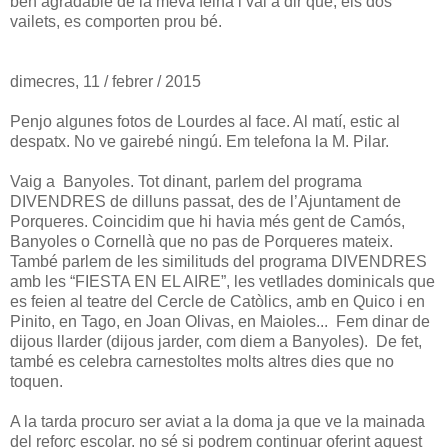
ben agradable de la meva feina i val a dir que, els dos
vailets, es comporten prou bé.
dimecres, 11 / febrer / 2015
Penjo algunes fotos de Lourdes al face. Al matí, estic al
despatx. No ve gairebé ningú. Em telefona la M. Pilar.
Vaig a Banyoles. Tot dinant, parlem del programa
DIVENDRES de dilluns passat, des de l’Ajuntament de
Porqueres. Coincidim que hi havia més gent de Camós,
Banyoles o Cornellà que no pas de Porqueres mateix.
També parlem de les similituds del programa DIVENDRES
amb les “FIESTA EN EL AIRE”, les vetllades dominicals que
es feien al teatre del Cercle de Catòlics, amb en Quico i en
Pinito, en Tago, en Joan Olivas, en Maioles... Fem dinar de
dijous llarder (dijous jarder, com diem a Banyoles). De fet,
també es celebra carnestoltes molts altres dies que no
toquen.
A la tarda procuro ser aviat a la doma ja que ve la mainada
del reforç escolar. no sé si podrem continuar oferint aquest