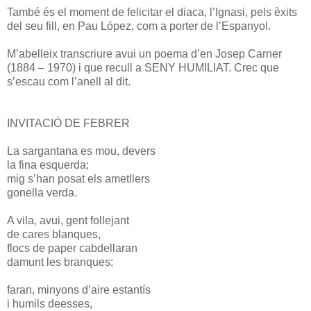
També és el moment de felicitar el diaca, l’Ignasi, pels èxits
del seu fill, en Pau López, com a porter de l’Espanyol.
M’abelleix transcriure avui un poema d’en
Josep Carner
(1884 – 1970) i que recull a SENY HUMILIAT.
Crec que
s’escau com l’anell al dit.
INVITACIÓ DE FEBRER
La sargantana es mou, devers
la fina esquerda;
mig s’han posat els ametllers
gonella verda.
A vila
, avui, gent follejant
de cares blanques,
flocs de paper cabdellaran
damunt les branques;
faran, minyons d’aire estantís
i humils deesses,