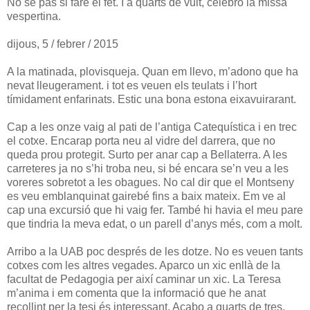
No sé pas si faré el fet. I a quarts de vuit, celebro la missa
vespertina.
dijous, 5 / febrer / 2015
A la matinada, plovisqueja. Quan em llevo, m’adono que ha
nevat lleugerament. i tot es veuen els teulats i l’hort
tímidament enfarinats. Estic una bona estona eixavuirarant.
Cap a les onze vaig al pati de l’antiga Catequística i en trec
el cotxe. Encarap porta neu al vidre del darrera, que no
queda prou protegit. Surto per anar cap a Bellaterra. A les
carreteres ja no s’hi troba neu, si bé encara se’n veu a les
voreres sobretot a les obagues. No cal dir que el Montseny
es veu emblanquinat gairebé fins a baix mateix. Em ve al
cap una excursió que hi vaig fer. També hi havia el meu pare
que tindria la meva edat, o un parell d’anys més, com a molt.
Arribo a la UAB poc després de les dotze. No es veuen tants
cotxes com les altres vegades. Aparco un xic enllà de la
facultat de Pedagogia per així caminar un xic. La Teresa
m’anima i em comenta que la informació que he anat
recollint per la tesi és interessant. Acabo a quarts de tres.