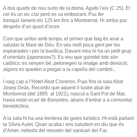
A dos quarts de nou surto de la doma. Agafo l’eix (C 25). El
cel és un xic clar però es va emboirant. Puc fer
tranquil·lament els 125 km fins a Montserrat. Hi arribo poc
després d’un quart d’onze.
Com que arribo amb temps, el primer que faig és anar a
saludar la Mare de Déu. Es veu molt poca gent per les
esplanades i per la basílica. Davant meu hi ha un petit grup
d’orientals (japonesos?). Es veu que gairebé tots són
catòlics: es senyen bé, petonegen la imatge amb devoció,
alguns es queden a pregar a la capella del cambril...
I vaig cap a l’Hotel Abat Cisneros. Pujo fins la sala Abat
Josep Deàs, Recordo que aquest il·lustre abat de
Montserrat (del 1885 al 1921), nascut a Sant Pol de Mar,
havia estat vicari de Banyoles, abans d’entrar a a comunitat
benedictina.
A la sala hi ha una trentena de guies turístics. Hi està parlant
la Sílvia Aulet. Quan acaba i ens saludem en diu que és
d’Amer, neboda del mossèn del santuari del Far.