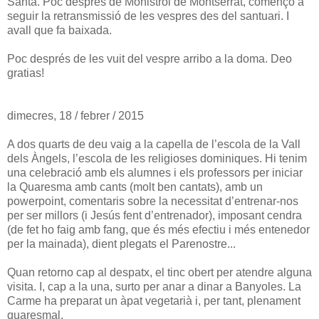
Santa. Poc després de Monistrol de Montserrat, començo a
seguir la retransmissió de les vespres des del santuari. I
avall que fa baixada.
Poc després de les vuit del vespre arribo a la doma. Deo
gratias!
dimecres, 18 / febrer / 2015
A dos quarts de deu vaig a la capella de l’escola de la Vall
dels Àngels, l’escola de les religioses dominiques. Hi tenim
una celebració amb els alumnes i els professors per iniciar
la Quaresma amb cants (molt ben cantats), amb un
powerpoint, comentaris sobre la necessitat d’entrenar-nos
per ser millors (i Jesús fent d’entrenador), imposant cendra
(de fet ho faig amb fang, que és més efectiu i més entenedor
per la mainada), dient plegats el Parenostre...
Quan retorno cap al despatx, el tinc obert per atendre alguna
visita. I, cap a la una, surto per anar a dinar a Banyoles. La
Carme ha preparat un àpat vegetarià i, per tant, plenament
quaresmal.