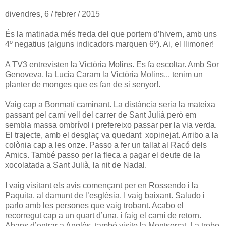
divendres, 6 / febrer / 2015
És la matinada més freda del que portem d’hivern, amb uns
4º negatius (alguns indicadors marquen 6º). Ai, el llimoner!
A TV3 entrevisten la Victòria Molins. Es fa escoltar. Amb Sor
Genoveva, la Lucia Caram la Victòria Molins... tenim un
planter de monges que es fan de si senyor!.
Vaig cap a Bonmatí caminant. La distància seria la mateixa
passant pel camí vell del carrer de Sant Julià però em
sembla massa ombrívol i prefereixo passar per la via verda.
El trajecte, amb el desglaç va quedant xopinejat. Arribo a la
colònia cap a les onze. Passo a fer un tallat al Racó dels
Amics. També passo per la fleca a pagar el deute de la
xocolatada a Sant Julià, la nit de Nadal.
I vaig visitant els avis començant per en Rossendo i la
Paquita, al damunt de l’església. I vaig baixant. Saludo i
parlo amb les persones que vaig trobant. Acabo el
recorregut cap a un quart d’una, i faig el camí de retorn.
Abans d’entrar a Anglès, també visito la Montserrat. La trobo