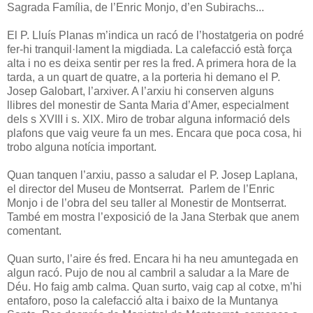
Sagrada Família, de l’Enric Monjo, d’en Subirachs...
El P. Lluís Planas m’indica un racó de l’hostatgeria on podré
fer-hi tranquil·lament la migdiada. La calefacció està força
alta i no es deixa sentir per res la fred. A primera hora de la
tarda, a un quart de quatre, a la porteria hi demano el P.
Josep Galobart, l’arxiver. A l’arxiu hi conserven alguns
llibres del monestir de Santa Maria d’Amer, especialment
dels s XVIII i s. XIX. Miro de trobar alguna informació dels
plafons que vaig veure fa un mes. Encara que poca cosa, hi
trobo alguna notícia important.
Quan tanquen l’arxiu, passo a saludar el P. Josep Laplana,
el director del Museu de Montserrat. Parlem de l’Enric
Monjo i de l’obra del seu taller al Monestir de Montserrat.
També em mostra l’exposició de la Jana Sterbak que anem
comentant.
Quan surto, l’aire és fred. Encara hi ha neu amuntegada en
algun racó. Pujo de nou al cambril a saludar a la Mare de
Déu. Ho faig amb calma. Quan surto, vaig cap al cotxe, m’hi
entaforo, poso la calefacció alta i baixo de la Muntanya