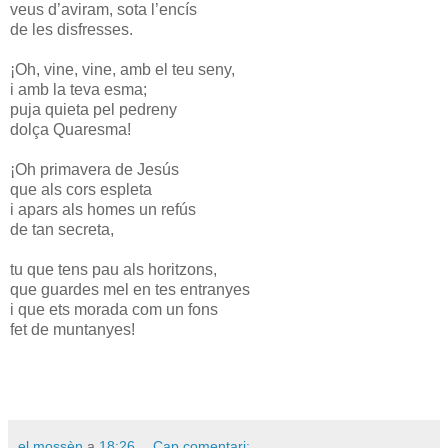
veus d’aviram, sota l’encís
de les disfresses.
¡Oh, vine, vine, amb el teu seny,
i amb la teva esma;
puja quieta pel pedreny
dolça Quaresma!
¡Oh primavera de Jesús
que als cors espleta
i apars als homes un refús
de tan secreta,
tu que tens pau als horitzons,
que guardes mel en tes entranyes
i que ets morada com un fons
fet de muntanyes!
el mossèn
a
18:26
Cap comentari: