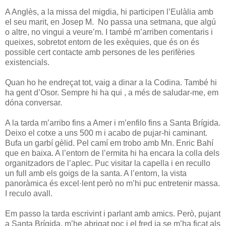
A Anglès, a la missa del migdia, hi participen l’Eulàlia amb
el seu marit, en Josep M. No passa una setmana, que algú
o altre, no vingui a veure’m. I també m’arriben comentaris i
queixes, sobretot entorn de les exèquies, que és on és
possible cert contacte amb persones de les perifèries
existencials.
Quan ho he endreçat tot, vaig a dinar a la Codina. També hi
ha gent d’Osor. Sempre hi ha qui , a més de saludar-me, em
dóna conversar.
A la tarda m’arribo fins a Amer i m’enfilo fins a Santa Brígida.
Deixo el cotxe a uns 500 m i acabo de pujar-hi caminant.
Bufa un garbí gèlid. Pel camí em trobo amb Mn. Enric Bahí
que en baixa. A l’entorn de l’ermita hi ha encara la colla dels
organitzadors de l’aplec. Puc visitar la capella i en recullo
un full amb els goigs de la santa. A l’entorn, la vista
panoràmica és excel·lent però no m’hi puc entretenir massa.
I reculo avall.
Em passo la tarda escrivint i parlant amb amics. Però, pujant
a Santa Brígida, m’he abrigat poc i el fred ja se m’ha ficat als