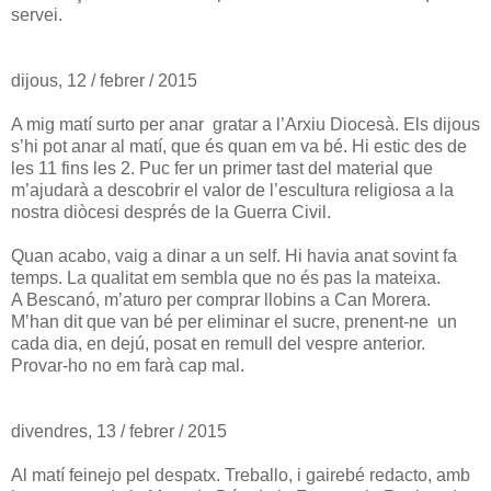
servei.
dijous, 12 / febrer / 2015
A mig matí surto per anar gratar a l’Arxiu Diocesà. Els dijous
s’hi pot anar al matí, que és quan em va bé. Hi estic des de
les 11 fins les 2. Puc fer un primer tast del material que
m’ajudarà a descobrir el valor de l’escultura religiosa a la
nostra diòcesi després de la Guerra Civil.
Quan acabo, vaig a dinar a un self. Hi havia anat sovint fa
temps. La qualitat em sembla que no és pas la mateixa.
A Bescanó, m’aturo per comprar llobins a Can Morera.
M’han dit que van bé per eliminar el sucre, prenent-ne un
cada dia, en dejú, posat en remull del vespre anterior.
Provar-ho no em farà cap mal.
divendres, 13 / febrer / 2015
Al matí feinejo pel despatx. Treballo, i gairebé redacto, amb