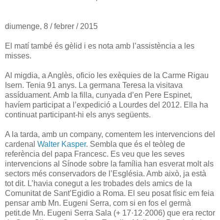
diumenge, 8 / febrer / 2015
El matí també és gèlid i es nota amb l’assistència a les
misses.
Al migdia, a Anglès, oficio les exèquies de la Carme Rigau
Isern. Tenia 91 anys. La germana Teresa la visitava
assíduament. Amb la filla, cunyada d’en Pere Espinet,
havíem participat a l’expedició a Lourdes del 2012. Ella ha
continuat participant-hi els anys següents.
A la tarda, amb un company, comentem les intervencions del
cardenal
Walter Kasper
. Sembla que és el teòleg de
referència del papa Francesc.
Es veu que les seves
intervencions al Sínode sobre la família han esverat molt als
sectors més conservadors de l’Església. Amb això, ja està
tot dit. L’havia conegut a les trobades dels amics de la
Comunitat de Sant’Egidio a Roma. El seu posat físic em feia
pensar amb Mn. Eugeni Serra, com si en fos el germà
petit.de Mn. Eugeni Serra Sala (+ 17·12·2006) que era rector