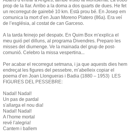
prop de la llar. Arribo a la doma a dos quarts de dues. He fet
un recorregut de gairebé 10 km. Està prou bé. En Josep em
comunica la mort d’en Juan Moreno Platero (86a). Era veí
de l’església, al costat de can Garceso.
A la tarda feinejo pel despatx. En Quim Box m’explica el
meu guió pel dilluns, al programa Divendres. Preparo les
misses del diumenge. Ve la mainada del grup de post-
comunió. Celebro la missa vespertina...
Per acabar el recorregut setmana, i ja que aquests dies hem
endreçat les figures del pessebre, m’abelleix copiar el
poema d’en Joan Llongueras i Badia (1880 – 1953) LES
FIGURES DEL PESSEBRE:
Nadal! Nadal!
Un pas de pardal
s'allarga el nou dia!
Nadal! Nadal!
A l'home mortal
revé l'alegria!
Cantem i ballem