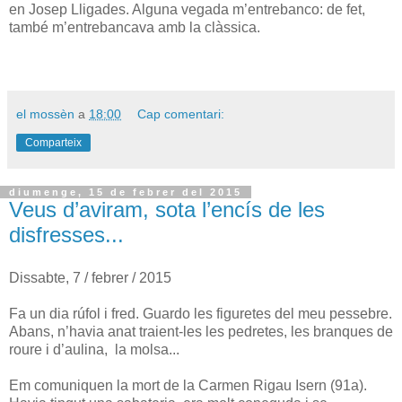
en Josep Lligades. Alguna vegada m’entrebanco: de fet,
també m’entrebancava amb la clàssica.
el mossèn
a
18:00
Cap comentari:
Comparteix
diumenge, 15 de febrer del 2015
Veus d’aviram, sota l’encís de les
disfresses...
Dissabte, 7 / febrer / 2015
Fa un dia rúfol i fred. Guardo les figuretes del meu pessebre.
Abans, n’havia anat traient-les les pedretes, les branques de
roure i d’aulina, la molsa...
Em comuniquen la mort de la Carmen Rigau Isern (91a).