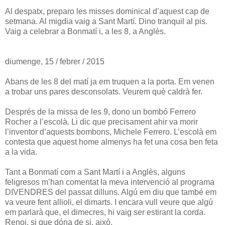
Al despatx, preparo les misses dominical d’aquest cap de
setmana. Al migdia vaig a Sant Martí. Dino tranquil al pis.
Vaig a celebrar a Bonmatí i, a les 8, a Anglès.
diumenge, 15 / febrer / 2015
Abans de les 8 del matí ja em truquen a la porta. Em venen
a trobar uns pares desconsolats. Veurem què caldrà fer.
Després de la missa de les 9, dono un bombó Ferrero
Rocher a l’escolà. Li dic que precisament ahir va morir
l’inventor d’aquests bombons, Michele Ferrero. L’escolà em
contesta que aquest home almenys ha fet una cosa ben feta
a la vida.
Tant a Bonmatí com a Sant Martí i a Anglès, alguns
feligresos m’han comentat la meva intervenció al programa
DIVENDRES del passat dilluns. Algú em diu que també em
va veure fent allioli, el dimarts. I encara vull veure que algú
em parlarà que, el dimecres, hi vaig ser estirant la corda.
Renoi, si que dóna de si, això.