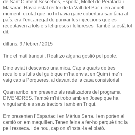
de Sant Climent Sescebes, Espolla, Mollet de Peralada i
Masarac. Havia estat rector de la Vall del Bac i, en aquell
moment reculat que no hi havia gaire cobertura sanitària al
país, era l’encarregat de punxar les injeccions que es
receptaven a tots els feligresos i feligreses. També ja està tot
dit.
dilluns, 9 / febrer / 2015
Tinc el matí tranquil. Realitzo alguna gestió pel poble.
Dino aviat i descanso una mica. Cap a quarts de tres,
recullo els fulls del guió que m’ha enviat en Quim i me’n
vaig cap a Porqueres, al davant de la casa consistorial.
Quan arribo, em presento als realitzadors del programa
DIVENDRES. També m’hi trobo amb en Josep que ha
vingut amb els seus tractors i amb en Triqui.
Em presenten l’Espartac i en Màrius Serra. I em porten al
camió on em maquillen. Tenen feina a fer-ho perquè tinc la
pell resseca. I de nou, cap on s’instal·la el plató.