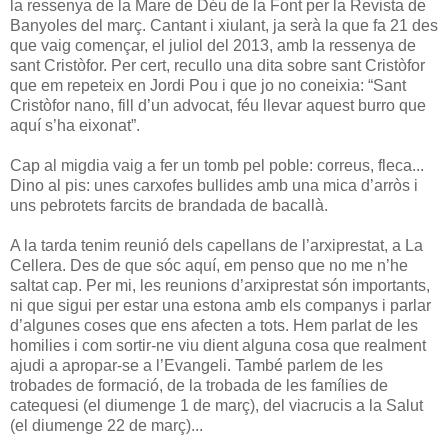
la ressenya de la Mare de Déu de la Font per la Revista de
Banyoles del març. Cantant i xiulant, ja serà la que fa 21 des
que vaig començar, el juliol del 2013, amb la ressenya de
sant Cristòfor. Per cert, recullo una dita sobre sant Cristòfor
que em repeteix en Jordi Pou i que jo no coneixia: “Sant
Cristòfor nano, fill d’un advocat, féu llevar aquest burro que
aquí s’ha eixonat”.
Cap al migdia vaig a fer un tomb pel poble: correus, fleca...
Dino al pis: unes carxofes bullides amb una mica d’arròs i
uns pebrotets farcits de brandada de bacallà.
A la tarda tenim reunió dels capellans de l’arxiprestat, a La
Cellera. Des de que sóc aquí, em penso que no me n’he
saltat cap. Per mi, les reunions d’arxiprestat són importants,
ni que sigui per estar una estona amb els companys i parlar
d’algunes coses que ens afecten a tots. Hem parlat de les
homilies i com sortir-ne viu dient alguna cosa que realment
ajudi a apropar-se a l’Evangeli. També parlem de les
trobades de formació, de la trobada de les famílies de
catequesi (el diumenge 1 de març), del viacrucis a la Salut
(el diumenge 22 de març)...