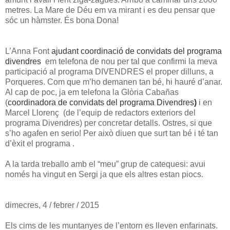
metres. La Mare de Déu em va mirant i es deu pensar que
sóc un hàmster. És bona Dona!
L’Anna Font
ajudant coordinació de convidats del programa
divendres
em telefona de nou per tal que confirmi la meva
participació al programa DIVENDRES el proper dilluns, a
Porqueres. Com que m’ho demanen tan bé, hi hauré d’anar.
Al cap de poc, ja em telefona la Glòria Cabañas
(
coordinadora de convidats del programa Divendres
)
i en
Marcel Llorenç (de l’equip de redactors exteriors del
programa Divendres) per concretar detalls. Ostres, si que
s’ho agafen en serio! Per això diuen que surt tan bé i té tan
d’èxit el programa .
A la tarda treballo amb el “meu” grup de catequesi: avui
només ha vingut en Sergi ja que els altres estan piocs.
dimecres, 4 / febrer / 2015
Els cims de les muntanyes de l’entorn es lleven enfarinats.