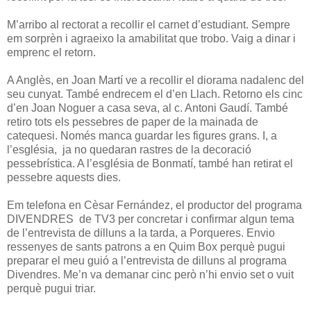
M’arribo al rectorat a recollir el carnet d’estudiant. Sempre
em sorprèn i agraeixo la amabilitat que trobo. Vaig a dinar i
emprenc el retorn.
A Anglès, en Joan Martí ve a recollir el diorama nadalenc del
seu cunyat. També endrecem el d’en Llach. Retorno els cinc
d’en Joan Noguer a casa seva, al c. Antoni Gaudí. També
retiro tots els pessebres de paper de la mainada de
catequesi. Només manca guardar les figures grans. I, a
l’església, ja no quedaran rastres de la decoració
pessebrística. A l’església de Bonmatí, també han retirat el
pessebre aquests dies.
Em telefona en Cèsar Fernández, el productor del programa
DIVENDRES de TV3 per concretar i confirmar algun tema
de l’entrevista de dilluns a la tarda, a Porqueres. Envio
ressenyes de sants patrons a en Quim Box perquè pugui
preparar el meu guió a l’entrevista de dilluns al programa
Divendres. Me’n va demanar cinc però n’hi envio set o vuit
perquè pugui triar.