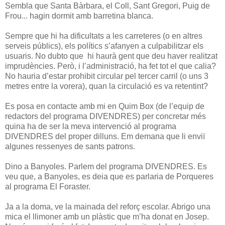
Sembla que Santa Bàrbara, el Coll, Sant Gregori, Puig de
Frou... hagin dormit amb barretina blanca.
Sempre que hi ha dificultats a les carreteres (o en altres
serveis públics), els polítics s’afanyen a culpabilitzar els
usuaris. No dubto que hi haurà gent que deu haver realitzat
imprudències. Però, i l’administració, ha fet tot el que calia?
No hauria d’estar prohibit circular pel tercer carril (o uns 3
metres entre la vorera), quan la circulació es va retentint?
Es posa en contacte amb mi en Quim Box (de l’equip de
redactors del programa DIVENDRES) per concretar més
quina ha de ser la meva intervenció al programa
DIVENDRES del proper dilluns. Em demana que li enviï
algunes ressenyes de sants patrons.
Dino a Banyoles. Parlem del programa DIVENDRES. Es
veu que, a Banyoles, es deia que es parlaria de Porqueres
al programa El Foraster.
Ja a la doma, ve la mainada del reforç escolar. Abrigo una
mica el llimoner amb un plàstic que m’ha donat en Josep.