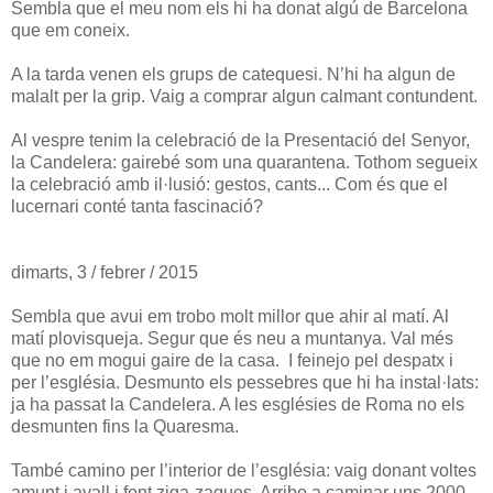
Sembla que el meu nom els hi ha donat algú de Barcelona
que em coneix.
A la tarda venen els grups de catequesi. N’hi ha algun de
malalt per la grip. Vaig a comprar algun calmant contundent.
Al vespre tenim la celebració de la Presentació del Senyor,
la Candelera: gairebé som una quarantena. Tothom segueix
la celebració amb il·lusió: gestos, cants... Com és que el
lucernari conté tanta fascinació?
dimarts, 3 / febrer / 2015
Sembla que avui em trobo molt millor que ahir al matí. Al
matí plovisqueja. Segur que és neu a muntanya. Val més
que no em mogui gaire de la casa. I feinejo pel despatx i
per l’església. Desmunto els pessebres que hi ha instal·lats:
ja ha passat la Candelera. A les esglésies de Roma no els
desmunten fins la Quaresma.
També camino per l’interior de l’església: vaig donant voltes
amunt i avall i fent ziga-zagues. Arribo a caminar uns 2000