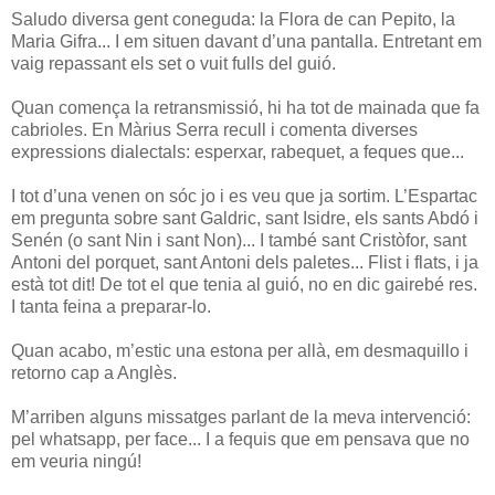
Saludo diversa gent coneguda: la Flora de can Pepito, la
Maria Gifra... I em situen davant d’una pantalla. Entretant em
vaig repassant els set o vuit fulls del guió.
Quan comença la retransmissió, hi ha tot de mainada que fa
cabrioles. En Màrius Serra recull i comenta diverses
expressions dialectals: esperxar, rabequet, a feques que...
I tot d’una venen on sóc jo i es veu que ja sortim. L’Espartac
em pregunta sobre sant Galdric, sant Isidre, els sants Abdó i
Senén (o sant Nin i sant Non)... I també sant Cristòfor, sant
Antoni del porquet, sant Antoni dels paletes... Flist i flats, i ja
està tot dit! De tot el que tenia al guió, no en dic gairebé res.
I tanta feina a preparar-lo.
Quan acabo, m’estic una estona per allà, em desmaquillo i
retorno cap a Anglès.
M’arriben alguns missatges parlant de la meva intervenció:
pel whatsapp, per face... I a fequis que em pensava que no
em veuria ningú!