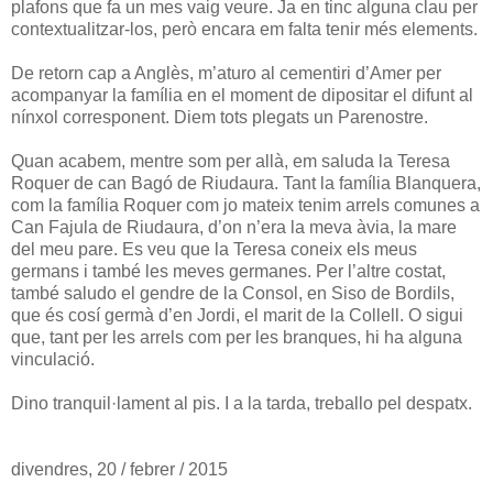
plafons que fa un mes vaig veure. Ja en tinc alguna clau per
contextualitzar-los, però encara em falta tenir més elements.
De retorn cap a Anglès, m’aturo al cementiri d’Amer per
acompanyar la família en el moment de dipositar el difunt al
nínxol corresponent. Diem tots plegats un Parenostre.
Quan acabem, mentre som per allà, em saluda la Teresa
Roquer de can Bagó de Riudaura. Tant la família Blanquera,
com la família Roquer com jo mateix tenim arrels comunes a
Can Fajula de Riudaura, d’on n’era la meva àvia, la mare
del meu pare. Es veu que la Teresa coneix els meus
germans i també les meves germanes. Per l’altre costat,
també saludo el gendre de la Consol, en Siso de Bordils,
que és cosí germà d’en Jordi, el marit de la Collell. O sigui
que, tant per les arrels com per les branques, hi ha alguna
vinculació.
Dino tranquil·lament al pis. I a la tarda, treballo pel despatx.
divendres, 20 / febrer / 2015