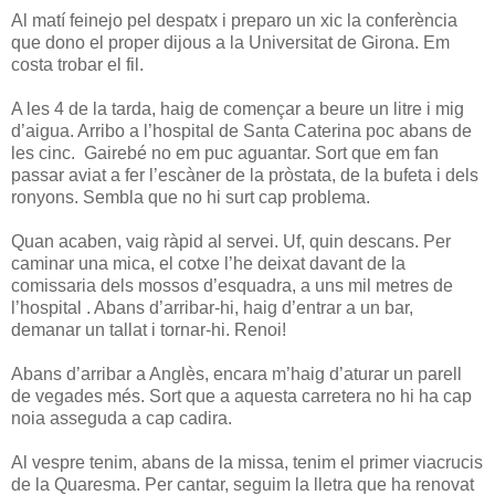
Al matí feinejo pel despatx i preparo un xic la conferència
que dono el proper dijous a la Universitat de Girona. Em
costa trobar el fil.
A les 4 de la tarda, haig de començar a beure un litre i mig
d’aigua. Arribo a l’hospital de Santa Caterina poc abans de
les cinc. Gairebé no em puc aguantar. Sort que em fan
passar aviat a fer l’escàner de la pròstata, de la bufeta i dels
ronyons. Sembla que no hi surt cap problema.
Quan acaben, vaig ràpid al servei. Uf, quin descans. Per
caminar una mica, el cotxe l’he deixat davant de la
comissaria dels mossos d’esquadra, a uns mil metres de
l’hospital . Abans d’arribar-hi, haig d’entrar a un bar,
demanar un tallat i tornar-hi. Renoi!
Abans d’arribar a Anglès, encara m’haig d’aturar un parell
de vegades més. Sort que a aquesta carretera no hi ha cap
noia asseguda a cap cadira.
Al vespre tenim, abans de la missa, tenim el primer viacrucis
de la Quaresma. Per cantar, seguim la lletra que ha renovat