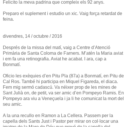
Felicito la meva padrina que compleix els 92 anys.
Preparo el suplement i estudio un xic. Vaig força retardat de
feina.
divendres, 14 / octubre / 2016
Després de la missa del matí, vaig a Centre d’Atenció
Primària de Santa Coloma de Farners. M’atén la Maria aviat
i em fa una retinografia. Aviat he acabat. I ara, cap a
Bonmatí.
Oficio les exèquies d’en Pitu Pla (87a) a Bonmatí, en Pitu de
Cal Ros. També hi participa en Miquel Figareda, el diaca.
Fem mig sermó cadascú. Va néixer prop de les mines de
Sant Julià on, de petit, va ser amic d’en Pompeyo Ramis. En
Pompeyo ara viu a Veneçuela i ja li he comunicat la mort del
seu amic.
A la una recullo en Ramon a La Cellera. Passem per la
capella dels Sants Just i Pastor per mirar on col·locar una
imatge de la Mare de Déu que prové de la capella del