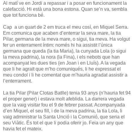
Al matí ve en Jordi a repassar i a posar en funcionament la
calefacció. Hi està una bona estona. Quan se’n va, sembla
que tot funciona bé.
Cap a un quart de 2 em truca el meu cosí, en Miquel Serra.
Em comunica que acaben d’enterrar la seva mare, la tia
Pilar, germana de la meva mare, o sigui, tia meva. Ha volgut
fer un enterrament íntim: només hi ha assistit l’única
germana que queda (la tia Maria), la cunyada Lola (o sigui
la meva padrina), la nora (la Fina), i els nebots que han
acompanyat les dues ties (en Joan i en Lluís). A la vegada
que li he agraït que m’ho comuniqués, li he expressat el
meu condol i li he comentat que m’hauria agradat assistir a
l’enterrament.
La tia Pilar (Pilar Clotas Batlle) tenia 93 anys (n’hauria fet 94
el proper gener) i estava molt afeblida. La darrera vegada
que la vaig visitar fou el 9 de febrer passat. Acompanyada
d’en Miquel, el seu fill, i de la meva padrina, la tia Lola, li
vaig administrar la Santa Unció i la Comunió, que seria el
seu Viàtic. És tot el que li podia oferir jo. Feia un any que
havia fet el mateix.