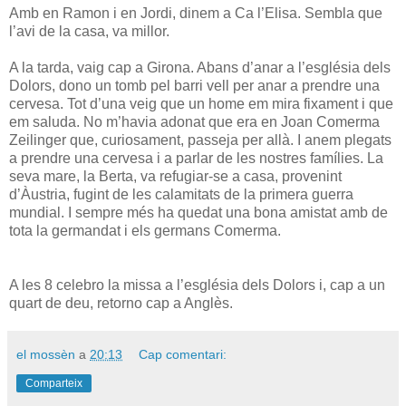
Amb en Ramon i en Jordi, dinem a Ca l’Elisa. Sembla que
l’avi de la casa, va millor.
A la tarda, vaig cap a Girona. Abans d’anar a l’església dels
Dolors, dono un tomb pel barri vell per anar a prendre una
cervesa. Tot d’una veig que un home em mira fixament i que
em saluda. No m’havia adonat que era en Joan Comerma
Zeilinger que, curiosament, passeja per allà. I anem plegats
a prendre una cervesa i a parlar de les nostres famílies. La
seva mare, la Berta, va refugiar-se a casa, provenint
d’Àustria, fugint de les calamitats de la primera guerra
mundial. I sempre més ha quedat una bona amistat amb de
tota la germandat i els germans Comerma.
A les 8 celebro la missa a l’església dels Dolors i, cap a un
quart de deu, retorno cap a Anglès.
el mossèn
a
20:13
Cap comentari:
Comparteix