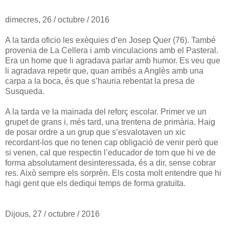
dimecres, 26 / octubre / 2016
A la tarda oficio les exèquies d’en Josep Quer (76). També
provenia de La Cellera i amb vinculacions amb el Pasteral.
Era un home que li agradava parlar amb humor. Es veu que
li agradava repetir que, quan arribés a Anglès amb una
carpa a la boca, és que s’hauria rebentat la presa de
Susqueda.
A la tarda ve la mainada del reforç escolar. Primer ve un
grupet de grans i, més tard, una trentena de primària. Haig
de posar ordre a un grup que s’esvalotaven un xic
recordant-los que no tenen cap obligació de venir però que
si venen, cal que respectin l’educador de torn que hi ve de
forma absolutament desinteressada, és a dir, sense cobrar
res. Això sempre els sorprèn. Els costa molt entendre que hi
hagi gent que els dediqui temps de forma gratuïta.
Dijous, 27 / octubre / 2016