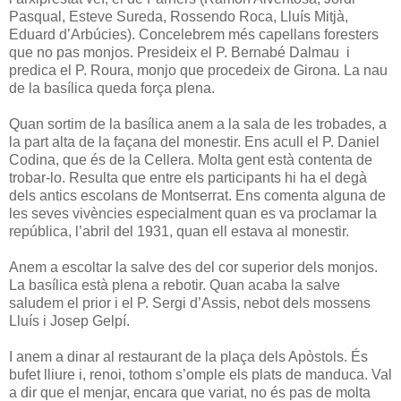
Pasqual, Esteve Sureda, Rossendo Roca, Lluís Mitjà,
Eduard d’Arbúcies). Concelebrem més capellans foresters
que no pas monjos. Presideix el P. Bernabé Dalmau i
predica el P. Roura, monjo que procedeix de Girona. La nau
de la basílica queda força plena.
Quan sortim de la basílica anem a la sala de les trobades, a
la part alta de la façana del monestir. Ens acull el P. Daniel
Codina, que és de la Cellera. Molta gent està contenta de
trobar-lo. Resulta que entre els participants hi ha el degà
dels antics escolans de
Montserrat. Ens comenta alguna de
les seves vivències especialment quan es va proclamar la
república, l’abril del 1931, quan ell estava al monestir.
Anem a escoltar la salve des del cor superior dels monjos.
La basílica està plena a rebotir. Quan acaba la salve
saludem el prior i el P. Sergi d’Assis, nebot dels mossens
Lluís i Josep Gelpí.
I anem a dinar al restaurant de la plaça dels Apòstols. És
bufet lliure i, renoi, tothom s’omple els plats de manduca. Val
a dir que el menjar, encara que variat, no és pas de molta