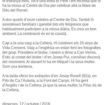
M’estranya molt. Tot d’una entra el Pere i em recorda que hi
ha la missa al Centre de Dia per celebrar allà la Mare de
Déu del Remei.
A dos quarts d’onze celebro al Centre de Dia. També hi
assisteixen familiars i gairebé tots els feligresos que
habitualment participen a la missa diària. Es crea un bon
ambient. La celebració és en to casolà.
Cap a la una vaig a la Cellera. Hi celebren els 25 anys de
Vida Creixent. Vaig a l’església on estan fent les fotografies
del grup. Presideix el bisbe. I anem a dinar a Can Vernis.
Estic al costat del bisbe i d’en Josep Pui, consiliari diocesà
del moviment. Al davant hi ha en Miquel i la seva muller.
Som una trentena.
A la tarda oficio les exèquies d’en Josep Rosell (92a), en
Pito de Ca l’Auleda, a la Font del Canyo. Hi ha gent
d’Anglès i de la Cellera, ja que la seva muller, la Pilar, és de
la Cellera.
dimecres, 12 / octubre / 2016