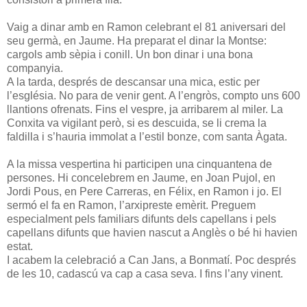
Vaig a dinar amb en Ramon celebrant el 81 aniversari del
seu germà, en Jaume. Ha preparat el dinar la Montse:
cargols amb sèpia i conill. Un bon dinar i una bona
companyia.
A la tarda, després de descansar una mica, estic per
l’església. No para de venir gent. A l’engròs, compto uns 600
llantions ofrenats. Fins el vespre, ja arribarem al miler. La
Conxita va vigilant però, si es descuida, se li crema la
faldilla i s’hauria immolat a l’estil bonze, com santa Àgata.
A la missa vespertina hi participen una cinquantena de
persones. Hi concelebrem en Jaume, en Joan Pujol, en
Jordi Pous, en Pere Carreras, en Félix, en Ramon i jo. El
sermó el fa en Ramon, l’arxipreste emèrit. Preguem
especialment pels familiars difunts dels capellans i pels
capellans difunts que havien nascut a Anglès o bé hi havien
estat.
I acabem la celebració a Can Jans, a Bonmatí. Poc després
de les 10, cadascú va cap a casa seva. I fins l’any vinent.