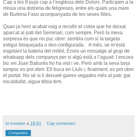
Cap a les 8 pujo cap a l’església dels Dolors. Participen a la
missa una dotzena de feligresos, entre els quals una mare
de Burkina Faso acompanyada de les seves filles.
Quan ja hem acabat vaig a recollir el cotxe que he deixat
aparcat al pati del Seminari, com sempre. Però la meva
sorpresa és que no puc obrir: sembla com si la targeta
estigui bloquejada o des-configurada. A més, se m’està
esgotant la bateria del mòbil. Envio un missatge al grup de
whatsapp dels companys per si algú està a l’aguait. I encara
bo: en Joan Baburés ho ha vist i ve. Però amb la seva tarja
tampoc es pot obrir. Ell truca en Lluís i, finalment, es pot obrir
el portal. No sé si li deixaré gaires vegades més al pati: gat
escaldufat, aigua tèbia tem.
el mossèn
a
18:51
Cap comentari:
Comparteix