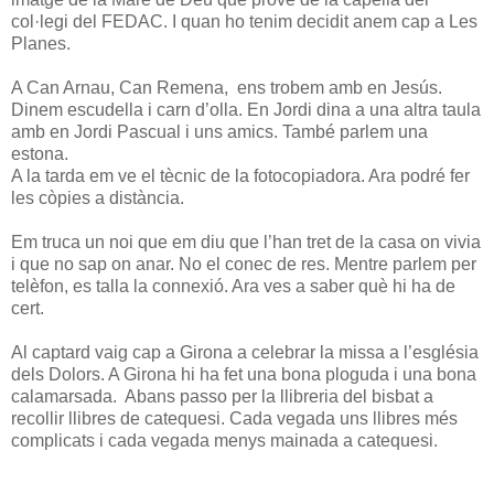
col·legi del FEDAC. I quan ho tenim decidit anem cap a Les
Planes.
A Can Arnau, Can Remena, ens trobem amb en Jesús.
Dinem escudella i carn d’olla. En Jordi dina a una altra taula
amb en Jordi Pascual i uns amics. També parlem una
estona.
A la tarda em ve el tècnic de la fotocopiadora. Ara podré fer
les còpies a distància.
Em truca un noi que em diu que l’han tret de la casa on vivia
i que no sap on anar. No el conec de res. Mentre parlem per
telèfon, es talla la connexió. Ara ves a saber què hi ha de
cert.
Al captard vaig cap a Girona a celebrar la missa a l’església
dels Dolors. A Girona hi ha fet una bona ploguda i una bona
calamarsada. Abans passo per la llibreria del bisbat a
recollir llibres de catequesi. Cada vegada uns llibres més
complicats i cada vegada menys mainada a catequesi.