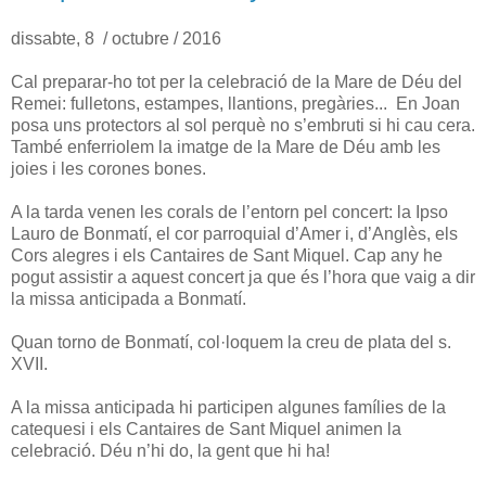
dissabte, 8 / octubre / 2016
Cal preparar-ho tot per la celebració de la Mare de Déu del
Remei: fulletons, estampes, llantions, pregàries... En Joan
posa uns protectors al sol perquè no s’embruti si hi cau cera.
També enferriolem la imatge de la Mare de Déu amb les
joies i les corones bones.
A la tarda venen les corals de l’entorn pel concert: la Ipso
Lauro de Bonmatí, el cor parroquial d’Amer i, d’Anglès, els
Cors alegres i els Cantaires de Sant Miquel. Cap any he
pogut assistir a aquest concert ja que és l’hora que vaig a dir
la missa anticipada a Bonmatí.
Quan torno de Bonmatí, col·loquem la creu de plata del s.
XVII.
A la missa anticipada hi participen algunes famílies de la
catequesi i els Cantaires de Sant Miquel animen la
celebració. Déu n’hi do, la gent que hi ha!