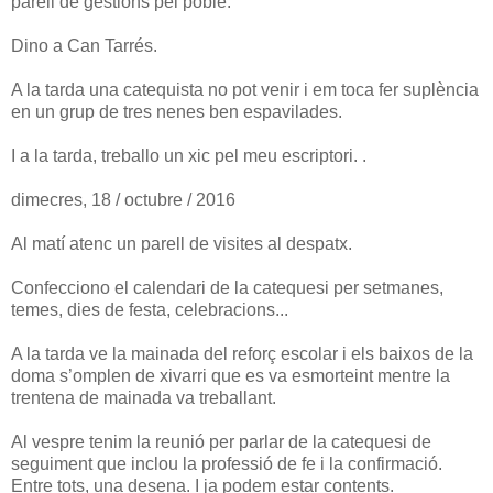
parell de gestions pel poble.
Dino a Can Tarrés.
A la tarda una catequista no pot venir i em toca fer suplència
en un grup de tres nenes ben espavilades.
I a la tarda, treballo un xic pel meu escriptori. .
dimecres, 18 / octubre / 2016
Al matí atenc un parell de visites al despatx.
Confecciono el calendari de la catequesi per setmanes,
temes, dies de festa, celebracions...
A la tarda ve la mainada del reforç escolar i els baixos de la
doma s’omplen de xivarri que es va esmorteint mentre la
trentena de mainada va treballant.
Al vespre tenim la reunió per parlar de la catequesi de
seguiment que inclou la professió de fe i la confirmació.
Entre tots, una desena. I ja podem estar contents.