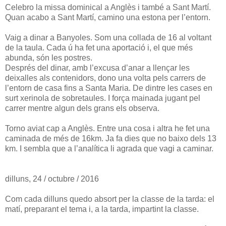
Celebro la missa dominical a Anglès i també a Sant Martí.
Quan acabo a Sant Martí, camino una estona per l’entorn.
Vaig a dinar a Banyoles. Som una collada de 16 al voltant
de la taula. Cada ú ha fet una aportació i, el que més
abunda, són les postres.
Després del dinar, amb l’excusa d’anar a llençar les
deixalles als contenidors, dono una volta pels carrers de
l’entorn de casa fins a Santa Maria. De dintre les cases en
surt xerinola de sobretaules. I força mainada jugant pel
carrer mentre algun dels grans els observa.
Torno aviat cap a Anglès. Entre una cosa i altra he fet una
caminada de més de 16km. Ja fa dies que no baixo dels 13
km. I sembla que a l’analítica li agrada que vagi a caminar.
dilluns, 24 / octubre / 2016
Com cada dilluns quedo absort per la classe de la tarda: el
matí, preparant el tema i, a la tarda, impartint la classe.