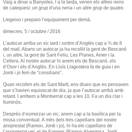
Vaig a dinar a Banyoles. I a la tarda, venen els altres nens
de catequesi: un grup d'una nena i un altre grup de quatre.
Llegeixo i preparo l’equipament per demà.
dimecres, 5 / octubre / 2016
L’autocar arriba un xic tard i sortim d’Anglès cap a ¾ de 8
del matí. Abans un autocar ja ha recollit la gent de Bescanó
i, un altre, la gent de Sant Feliu, Les Planes, Amer i la
Cellera. Al nostre autocar hi anem els de Bescanó, els
d’Osor i els d’Anglès. En Lluís Llagostera fa de guia i en
Jordi i jo fem de “consiliaris”.
Quan recollim els de Sant Martí, ens diuen que es pensaven
que s’havien equivocat de dia, ja que l’autocar arribà amb
retard. I arribem a Montserrat cap a les 10. Fa un dia clar i
lluminós.
Després d’esmorzar un xic, anem cap a la basílica per la
missa conventual. A més dels tres capellans del nostre
arxiprestat (Ramon, Jordi i jo), hi ha els capellans de
l’arxiprestat veí, el de Farners (Ramon Alventosa, Jordi