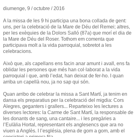
diumenge, 9 / octubre / 2016
A la missa de les 9 hi participa una bona collada de gent:
uns, per la celebració de la Mare de Déu del Remei; altres,
per les exèquies de la Dolors Salló (87a) que morí el dia de
la Mare de Déu del Roser. Tothom em comenta que
participava molt a la vida parroquial, sobretot a les
celebracions.
Això que, als capellans ens facin anar amunt i avall, ens fa
oblidar les persones que més han col·laborat a la vida
parroquial i que, amb l’edat, han deixat de fer-ho. I quan
arriba un capellà nou, ja no sap qui són.
Quan arribo de celebrar la missa a Sant Martí, ja tenim en
dansa els preparatius per la celebració del migdia: Cors
Alegres, geganters i grallers... Reparteixo les lectures a
diverses lectores: la Carme de Sant Martí, la responsable de
les donants de sang, una cantaire... i les pregàries a
l’Eulàlia Hortal, representant els anglesencs que ara no
viuen a Anglès. I l’església, plena de gom a gom, amb el
consistori a primera fila.