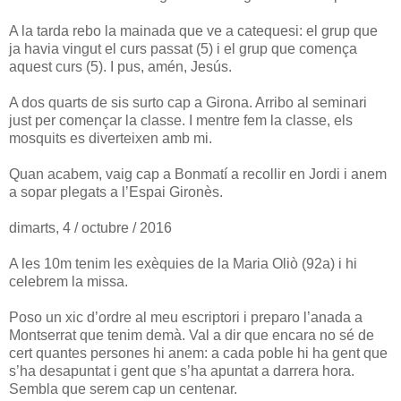
A la tarda rebo la mainada que ve a catequesi: el grup que
ja havia vingut el curs passat (5) i el grup que comença
aquest curs (5). I pus, amén, Jesús.
A dos quarts de sis surto cap a Girona. Arribo al seminari
just per començar la classe. I mentre fem la classe, els
mosquits es diverteixen amb mi.
Quan acabem, vaig cap a Bonmatí a recollir en Jordi i anem
a sopar plegats a l’Espai Gironès.
dimarts, 4 / octubre / 2016
A les 10m tenim les exèquies de la Maria Oliò (92a) i hi
celebrem la missa.
Poso un xic d’ordre al meu escriptori i preparo l’anada a
Montserrat que tenim demà. Val a dir que encara no sé de
cert quantes persones hi anem: a cada poble hi ha gent que
s’ha desapuntat i gent que s’ha apuntat a darrera hora.
Sembla que serem cap un centenar.