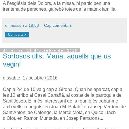
A l’església dels Dolors, a la missa, hi participen una
trentena de persones, gairebé totes de la mateix família.
el mossèn
a
19:58
Cap comentari:
Comparteix
dimecres, 12 d’octubre del 2016
Sortosos ulls, Maria, aquells que us
vegin!
dissabte, 1 / octubre / 2016
Cap a 2/4 de 10 vaig cap a Girona. Quan he aparcat, cap a
les 10 arribo al Casal Cartañà, al costat de la parròquia de
Sant Josep. El més interessant de la reunió és trobar-me
amb vells coneguts: en Joan M. Palahí, en Josep Verdum de
Sant Antoni de Calonge, la Mercè Mola, en Quico Llach
d’Olot, en Ramon Muntada, en Josep Farrarons...