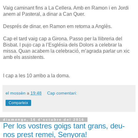
Vaig caminant fins a La Cellera. Amb en Ramon i en Jordi
anem al Pasteral, a dinar a Can Quer.
Després de dinar, en Ramon em retorna a Anglès.
Cap el tard vaig cap a Girona. Passo per la llibreria del
Bisbat. I pujo cap a l’Església dels Dolors a celebrar la
missa. Quan acabem la celebració, m’agrada parlar un xic
amb els assistents.
I cap a les 10 arribo a la doma.
el mossèn
a
19:48
Cap comentari:
Comparteix
diumenge, 16 d’octubre del 2016
Per los vostres goigs tant grans, deu-
nos prest remei, Senyora!