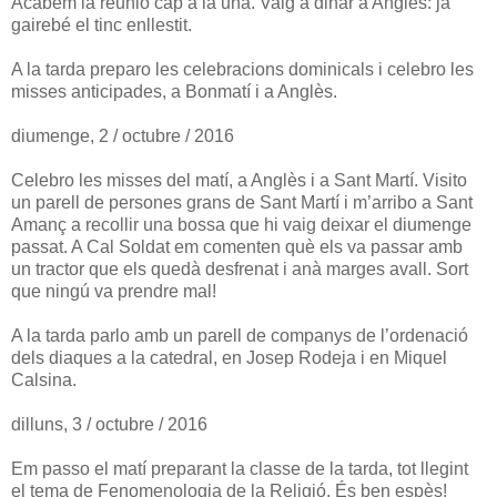
Acabem la reunió cap a la una. Vaig a dinar a Anglès: ja
gairebé el tinc enllestit.
A la tarda preparo les celebracions dominicals i celebro les
misses anticipades, a Bonmatí i a Anglès.
diumenge, 2 / octubre / 2016
Celebro les misses del matí, a Anglès i a Sant Martí. Visito
un parell de persones grans de Sant Martí i m’arribo a Sant
Amanç a recollir una bossa que hi vaig deixar el diumenge
passat. A Cal Soldat em comenten què els va passar amb
un tractor que els quedà desfrenat i anà marges avall. Sort
que ningú va prendre mal!
A la tarda parlo amb un parell de companys de l’ordenació
dels diaques a la catedral, en Josep Rodeja i en Miquel
Calsina.
dilluns, 3 / octubre / 2016
Em passo el matí preparant la classe de la tarda, tot llegint
el tema de Fenomenologia de la Religió. És ben espès!