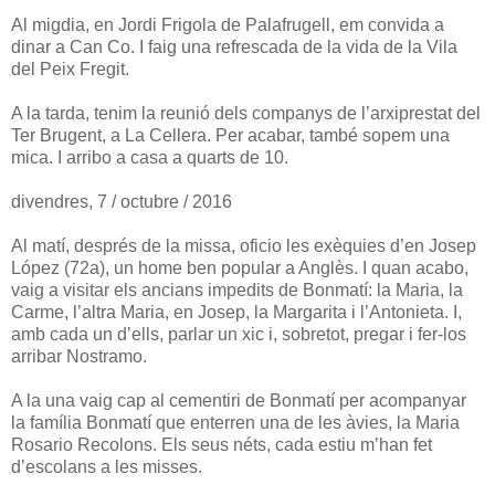
Al migdia, en Jordi Frigola de Palafrugell, em convida a
dinar a Can Co. I faig una refrescada de la vida de la Vila
del Peix Fregit.
A la tarda, tenim la reunió dels companys de l’arxiprestat del
Ter Brugent, a La Cellera. Per acabar, també sopem una
mica. I arribo a casa a quarts de 10.
divendres, 7 / octubre / 2016
Al matí, després de la missa, oficio les exèquies d’en Josep
López (72a), un home ben popular a Anglès. I quan acabo,
vaig a visitar els ancians impedits de Bonmatí: la Maria, la
Carme, l’altra Maria, en Josep, la Margarita i l’Antonieta. I,
amb cada un d’ells, parlar un xic i, sobretot, pregar i fer-los
arribar Nostramo.
A la una vaig cap al cementiri de Bonmatí per acompanyar
la família Bonmatí que enterren una de les àvies, la Maria
Rosario Recolons. Els seus néts, cada estiu m’han fet
d’escolans a les misses.