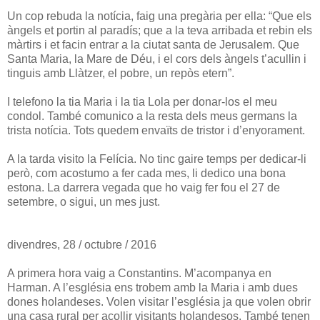
Un cop rebuda la notícia, faig una pregària per ella: “Que els
àngels et portin al paradís; que a la teva arribada et rebin els
màrtirs i et facin entrar a la ciutat santa de Jerusalem. Que
Santa Maria, la Mare de Déu, i el cors dels àngels t’acullin i
tinguis amb Llàtzer, el pobre, un repòs etern”.
I telefono la tia Maria i la tia Lola per donar-los el meu
condol. També comunico a la resta dels meus germans la
trista notícia. Tots quedem envaïts de tristor i d’enyorament.
A la tarda visito la Felícia. No tinc gaire temps per dedicar-li
però, com acostumo a fer cada mes, li dedico una bona
estona. La darrera vegada que ho vaig fer fou el 27 de
setembre, o sigui, un mes just.
divendres, 28 / octubre / 2016
A primera hora vaig a Constantins. M’acompanya en
Harman. A l’església ens trobem amb la Maria i amb dues
dones holandeses. Volen visitar l’església ja que volen obrir
una casa rural per acollir visitants holandesos. També tenen