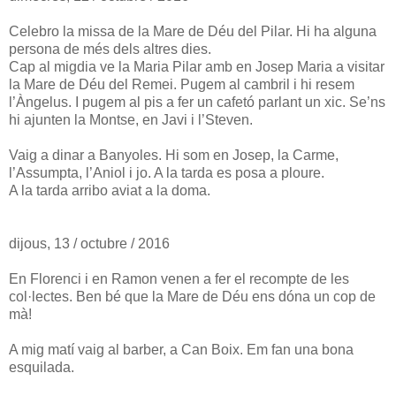
Celebro la missa de la Mare de Déu del Pilar. Hi ha alguna
persona de més dels altres dies.
Cap al migdia ve la Maria Pilar amb en Josep Maria a visitar
la Mare de Déu del Remei. Pugem al cambril i hi resem
l’Àngelus. I pugem al pis a fer un cafetó parlant un xic. Se’ns
hi ajunten la Montse, en Javi i l’Steven.
Vaig a dinar a Banyoles. Hi som en Josep, la Carme,
l’Assumpta, l’Aniol i jo. A la tarda es posa a ploure.
A la tarda arribo aviat a la doma.
dijous, 13 / octubre / 2016
En Florenci i en Ramon venen a fer el recompte de les
col·lectes. Ben bé que la Mare de Déu ens dóna un cop de
mà!
A mig matí vaig al barber, a Can Boix. Em fan una bona
esquilada.