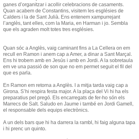
ganes d’organitzar i acollir celebracions de casaments.
Quan acabem de Constantins, visitem les esglésies de
Calders i la de Sant Julià. Ens entenem xampurrejant
l’anglès, tant elles, com la Maria, en Harman i jo. Sembla
que els agraden molt totes tres esglésies.
Quan sóc a Anglès, vaig caminant fins a La Cellera on em
recull en Ramon i anem cap a Amer, a dinar a Sant Marçal.
Ens hi trobem amb en Jesús i amb en Jordi. A la sobretaula
em ve una passió de son que no em permet seguit el fil del
que es parla.
En Ramon em retorna a Anglès. I a mitja tarda vaig cap a
Girona. S’hi respira festa major. A la plaça del Vi hi ha els
preparatius pel pregó. Els encarregats de fer-ho són els
Marrecs de Salt. Saludo en Jaume i també en Jordi Gamell,
el responsable dels equips electrònics.
A un dels bars que hi ha darrera la rambl, hi faig alguna tapa
i hi prenc un quinto.