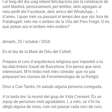
I al llarg del dia vaig rebent felicitacions per la celebració de
sant Martirià: personalment, per telèfon, dels agregats al
meu perfil del Facebook, dels amics del WhatsApp... i
d’arreu. I quan més va passant el temps des que sóc fora de
Palafrugell, més me n’arriben de la Vila del Peix Fregit. O és
que potser ara m’arriben més endins?
dimarts, 25 / octubre / 2016
És el dia de la Mare de Déu del Collell.
Preparo el curs d’arquitectura religiosa que impartiré a la
facultat Antoni Gaudí de Barcelona. Em penso que serà
interessant. M’hi trobo molt més còmode que no pas
preparant les classes de Fenomenologia de la Religió.
Dino a Can Tarrès. Hi saludo alguna persona coneguda.
A la tarda tinc la reunió del grup de Vida Creixent. És un
equip de persones molt agradables. I, a més, se n’hi ha
afegit alguna de nova, com sol passar cada inici de curs.