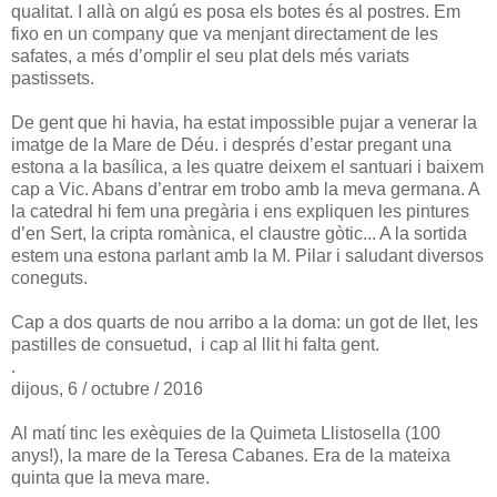
qualitat. I allà on algú es posa els botes és al postres. Em
fixo en un company que va menjant directament de les
safates, a més d’omplir el seu plat dels més variats
pastissets.
De gent que hi havia, ha estat impossible pujar a venerar la
imatge de la Mare de Déu. i després d’estar pregant una
estona a la basílica, a les quatre deixem el santuari i baixem
cap a Vic. Abans d’entrar em trobo amb la meva germana. A
la catedral hi fem una pregària i ens expliquen les pintures
d’en Sert, la cripta romànica, el claustre gòtic... A la sortida
estem una estona parlant amb la M. Pilar i saludant diversos
coneguts.
Cap a dos quarts de nou arribo a la doma: un got de llet, les
pastilles de consuetud, i cap al llit hi falta gent.
.
dijous, 6 / octubre / 2016
Al matí tinc les exèquies de la Quimeta Llistosella (100
anys!), la mare de la Teresa Cabanes. Era de la mateixa
quinta que la meva mare.