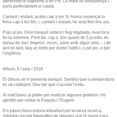
administro el baptisme a en Pol. La mare és hondurenya i
parla perfectament el català.
Cantant i xiulant, acabo cap a les 3t. Havia començat la
feina cap a les 8m. i, cantant i xiulant, he anat fent fins ara.
Pujo al pis. Dino tranquil·lament i faig migdiada. Avui toca
fer-la solemne. Però bé, cap a dos quarts de 5 ja estic en
dansa de nou: llegeixo, escric, parlo amb algun amic... i de
tant en tant, faig un tomb per dintre l’edifici, o pel pis, o per
l’església.
dilluns, 6 / juny / 2016
El dilluns se’m presenta tranquil. Sembla que la temperatura
es va caldejant. Deu ser que s’acosta l’estiu.
Al matí baixo al poble per realitzar algunes gestions. Ho
aprofito per visitar la Paquita i l’Eugeni.
Em passo bona estona treballant per la meva recerca,
sobretot cercant fotografies de retaules que hi havia a les