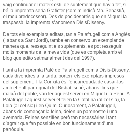
vaig continuar el mateix estil de suplement que havia fet, si
bé la impremta seria Graficter (com m’indicà Mn. Sebastià,
el meu predecessor). Des de poc després que en Miquel la
traspassà, la impremta s’anomena DisisDisseny.
De tots els exemplars editats, tan a Palafrugell com a Anglès
(i abans a Sant Jordi), també en conservo un exemplar de
manera que, resseguint els suplements, es pot resseguir
molts moments de la meva vida (que es completa amb el
blog que edito setmanalment des del 1997).
I tant a la impremta Palè de Palafrugell com a Disis-Disseny,
cada divendres a la tarda, porten els exemplars impresos
del suplement. I la Conxita és l’encarregada de casar-los
amb el Full parroquial del Bisbat, si bé, abans, fins que
marxà del poble, van fer aquest servei en Miquel i la Pepi. A
Palafrugell aquest servei el feien la Catalina (al cel sia), la
Lola (al cel sia) i en Quim. Curiosament, a Palafrugell,
abans de començar la feina, deien un parenostre i una
avemaria. Feines senzilles però tan necessàries i tant
d’agrair que fan possible en bon funcionament d’una
parròquia.