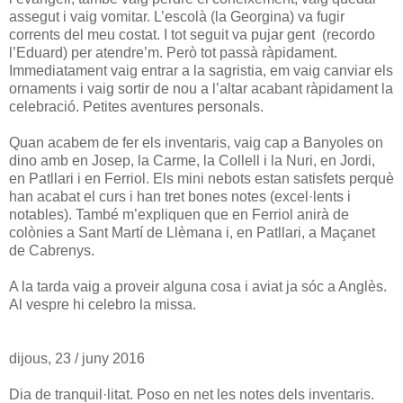
assegut i vaig vomitar. L’escolà (la Georgina) va fugir
corrents del meu costat. I tot seguit va pujar gent (recordo
l’Eduard) per atendre’m. Però tot passà ràpidament.
Immediatament vaig entrar a la sagristia, em vaig canviar els
ornaments i vaig sortir de nou a l’altar acabant ràpidament la
celebració. Petites aventures personals.
Quan acabem de fer els inventaris, vaig cap a Banyoles on
dino amb en Josep, la Carme, la Collell i la Nuri, en Jordi,
en Patllari i en Ferriol. Els mini nebots estan satisfets perquè
han acabat el curs i han tret bones notes (excel·lents i
notables). També m’expliquen que en Ferriol anirà de
colònies a Sant Martí de Llèmana i, en Patllari, a Maçanet
de Cabrenys.
A la tarda vaig a proveir alguna cosa i aviat ja sóc a Anglès.
Al vespre hi celebro la missa.
dijous, 23 / juny 2016
Dia de tranquil·litat. Poso en net les notes dels inventaris.