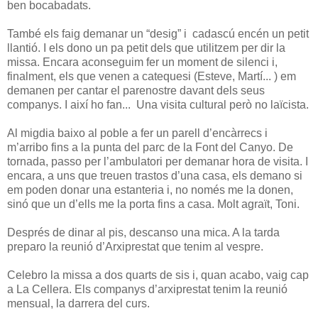
ben bocabadats.
També els faig demanar un “desig” i cadascú encén un petit
llantió. I els dono un pa petit dels que utilitzem per dir la
missa. Encara aconseguim fer un moment de silenci i,
finalment, els que venen a catequesi (Esteve, Martí... ) em
demanen per cantar el parenostre davant dels seus
companys. I així ho fan... Una visita cultural però no laïcista.
Al migdia baixo al poble a fer un parell d’encàrrecs i
m’arribo fins a la punta del parc de la Font del Canyo. De
tornada, passo per l’ambulatori per demanar hora de visita. I
encara, a uns que treuen trastos d’una casa, els demano si
em poden donar una estanteria i, no només me la donen,
sinó que un d’ells me la porta fins a casa. Molt agraït, Toni.
Després de dinar al pis, descanso una mica. A la tarda
preparo la reunió d’Arxiprestat que tenim al vespre.
Celebro la missa a dos quarts de sis i, quan acabo, vaig cap
a La Cellera. Els companys d’arxiprestat tenim la reunió
mensual, la darrera del curs.