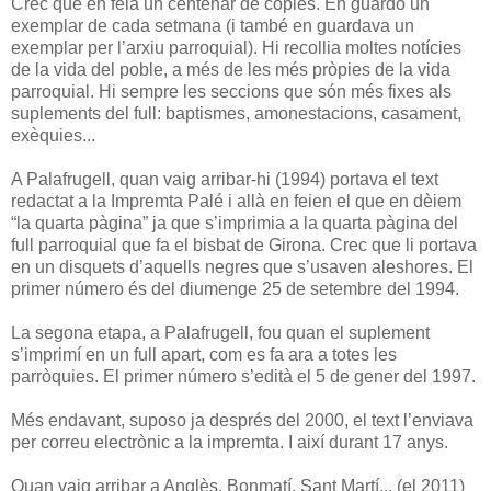
Crec que en feia un centenar de còpies. En guardo un
exemplar de cada setmana (i també en guardava un
exemplar per l’arxiu parroquial). Hi recollia moltes notícies
de la vida del poble, a més de les més pròpies de la vida
parroquial. Hi sempre les seccions que són més fixes als
suplements del full: baptismes, amonestacions, casament,
exèquies...
A Palafrugell, quan vaig arribar-hi (1994) portava el text
redactat a la Impremta Palé i allà en feien el que en dèiem
“la quarta pàgina” ja que s’imprimia a la quarta pàgina del
full parroquial que fa el bisbat de Girona. Crec que li portava
en un disquets d’aquells negres que s’usaven aleshores. El
primer número és del diumenge 25 de setembre del 1994.
La segona etapa, a Palafrugell, fou quan el suplement
s’imprimí en un full apart, com es fa ara a totes les
parròquies. El primer número s’edità el 5 de gener del 1997.
Més endavant, suposo ja després del 2000, el text l’enviava
per correu electrònic a la impremta. I així durant 17 anys.
Quan vaig arribar a Anglès, Bonmatí, Sant Martí... (el 2011)