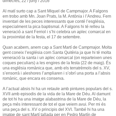
dimecres, 22 / juny / 2016
Al matí surto cap a Sant Miquel de Campmajor. A Falgons
em trobo amb Mn. Joan Prats, la M. Antònia i l’Andreu. Fem
inventari de les peces interessants que conté l’església,
especialment la pica baptismal. A Falgons hi té relleu la
veneració a sant Ferriol i s’hi celebra un aplec comarcal en
la proximitat de la festa, el 17 de setembre.
Quan acabem, anem cap a Sant Martí de Campmajor. Molta
gent coneix l’església com Santa Quitèria ja que hi té molta
veneració la santa i un aplec comarcal (on reparteixen unes
coques peculiars) a les engires de la festa (22 de maig). És
una església romànica que, amb els terratrèmols del s. XV,
s’ensorrà i aleshores l’ampliaren i s’obrí una porta a l’absis
romànic, que encara es conserva.
A l’actual absis hi ha un retaule amb pintures populars del s.
XVII amb episodis de la vida de la Mare de Déu. Al damunt
de tot hi ha una imatge alabastrina de la Mare de Déu, la
peça més interessant de tot el que veiem avui. Per mi és
una peça del s. XV o principis del XVI. També hi ha una
imatge de sant Martí tallada per en Pedro Martín de