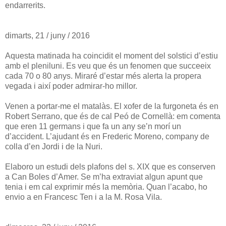
endarrerits.
dimarts, 21 / juny / 2016
Aquesta matinada ha coincidit el moment del solstici d’estiu
amb el pleniluni. Es veu que és un fenomen que succeeix
cada 70 o 80 anys. Miraré d’estar més alerta la propera
vegada i així poder admirar-ho millor.
Venen a portar-me el matalàs. El xofer de la furgoneta és en
Robert Serrano, que és de cal Peó de Cornellà: em comenta
que eren 11 germans i que fa un any se’n morí un
d’accident. L’ajudant és en Frederic Moreno, company de
colla d’en Jordi i de la Nuri.
Elaboro un estudi dels plafons del s. XIX que es conserven
a Can Boles d’Amer. Se m’ha extraviat algun apunt que
tenia i em cal exprimir més la memòria. Quan l’acabo, ho
envio a en Francesc Ten i a la M. Rosa Vila.