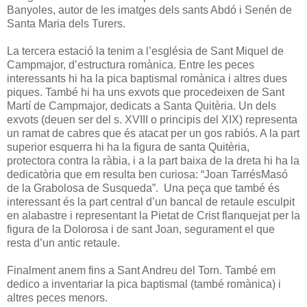
Banyoles, autor de les imatges dels sants Abdó i Senén de
Santa Maria dels Turers.
La tercera estació la tenim a l’església de Sant Miquel de
Campmajor, d’estructura romànica. Entre les peces
interessants hi ha la pica baptismal romànica i altres dues
piques. També hi ha uns exvots que procedeixen de Sant
Martí de Campmajor, dedicats a Santa Quitèria. Un dels
exvots (deuen ser del s. XVIII o principis del XIX) representa
un ramat de cabres que és atacat per un gos rabiós. A la part
superior esquerra hi ha la figura de santa Quitèria,
protectora contra la ràbia, i a la part baixa de la dreta hi ha la
dedicatòria que em resulta ben curiosa: “Joan TarrésMasó
de la Grabolosa de Susqueda”. Una peça que també és
interessant és la part central d’un bancal de retaule esculpit
en alabastre i representant la Pietat de Crist flanquejat per la
figura de la Dolorosa i de sant Joan, segurament el que
resta d’un antic retaule.
Finalment anem fins a Sant Andreu del Torn. També em
dedico a inventariar la pica baptismal (també romànica) i
altres peces menors.