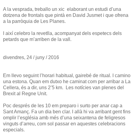
A la vesprada, treballo un xic elaborant un estudi d’una
dotzena de frontals que pintà en David Jusmet i que ofrena
a la parròquia de Les Planes.
I així celebro la revetlla, acompanyat dels espetecs dels
petards que m’arriben de la vall.
divendres, 24 / juny / 2016
Em llevo seguint l’horari habitual, gairebé de ritual. I camino
una estona. Quan em dutxo he caminat com per arribar a La
Cellera, és a dir, uns 2’5 km. Les notícies van plenes del
Brexit al Regne Unit.
Poc després de les 10 em preparo i surto per anar cap a
Sant Amanç. Fa un dia ben clar. I allà hi va arribant gent fins
omplir l’església amb més d’una seixantena de feligresos
vinguts d’arreu, com sol passar en aquestes celebracions
especials.