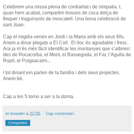
Celebrem una missa plena de cordialitat i de simpatia. I,
quan hem acabat, compartim trossos de coca dolça de
flequer i traguinyols de moscatell. Una bona celebració de
sant Joan.
Cap el migdia venen en Jordi i la Maria amb els seus fills.
Anem a dinar plegats a El Coll. El lloc és agradable i fresc.
Ara ja m’és més fàcil identificar les muntanyes que s’albiren:
des de Rocacorba, el Mont, el Bassegoda, el Far, l’Agulla de
Rupit, el Puigsacalm...
I tot dinant em parlen de la família i dels seus projectes.
Anem bé.
Cap a les 5 torno a ser a la doma.
el mossèn
a
22:05
Cap comentari:
Comparteix