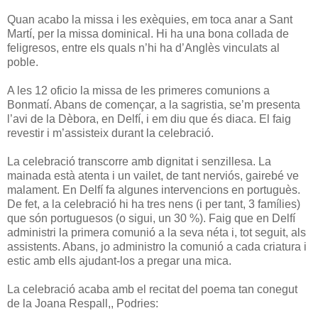
Quan acabo la missa i les exèquies, em toca anar a Sant
Martí, per la missa dominical. Hi ha una bona collada de
feligresos, entre els quals n’hi ha d’Anglès vinculats al
poble.
A les 12 oficio la missa de les primeres comunions a
Bonmatí. Abans de començar, a la sagristia, se’m presenta
l’avi de la Dèbora, en Delfí, i em diu que és diaca. El faig
revestir i m’assisteix durant la celebració.
La celebració transcorre amb dignitat i senzillesa. La
mainada està atenta i un vailet, de tant nerviós, gairebé ve
malament. En Delfí fa algunes intervencions en portuguès.
De fet, a la celebració hi ha tres nens (i per tant, 3 famílies)
que són portuguesos (o sigui, un 30 %). Faig que en Delfí
administri la primera comunió a la seva néta i, tot seguit, als
assistents. Abans, jo administro la comunió a cada criatura i
estic amb ells ajudant-los a pregar una mica.
La celebració acaba amb el recitat del poema tan conegut
de la Joana Respall,, Podries: