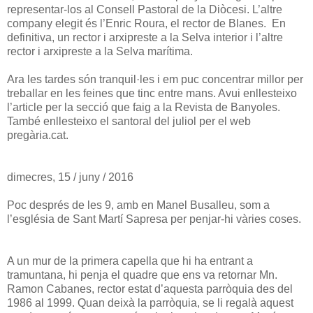
representar-los al Consell Pastoral de la Diòcesi. L’altre
company elegit és l’Enric Roura, el rector de Blanes. En
definitiva, un rector i arxipreste a la Selva interior i l’altre
rector i arxipreste a la Selva marítima.
Ara les tardes són tranquil·les i em puc concentrar millor per
treballar en les feines que tinc entre mans. Avui enllesteixo
l’article per la secció que faig a la Revista de Banyoles.
També enllesteixo el santoral del juliol per el web
pregària.cat.
dimecres, 15 / juny / 2016
Poc després de les 9, amb en Manel Busalleu, som a
l’església de Sant Martí Sapresa per penjar-hi vàries coses.
A un mur de la primera capella que hi ha entrant a
tramuntana, hi penja el quadre que ens va retornar Mn.
Ramon Cabanes, rector estat d’aquesta parròquia des del
1986 al 1999. Quan deixà la parròquia, se li regalà aquest