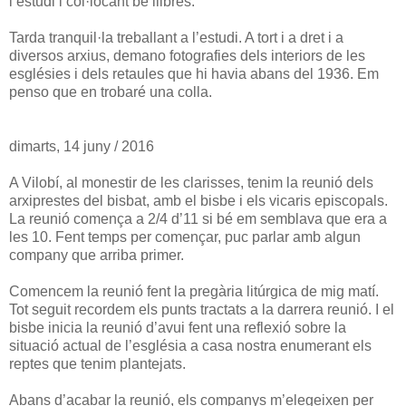
l’estudi i col·locant bé llibres.
Tarda tranquil·la treballant a l’estudi. A tort i a dret i a
diversos arxius, demano fotografies dels interiors de les
esglésies i dels retaules que hi havia abans del 1936. Em
penso que en trobaré una colla.
dimarts, 14 juny / 2016
A Vilobí, al monestir de les clarisses, tenim la reunió dels
arxiprestes del bisbat, amb el bisbe i els vicaris episcopals.
La reunió comença a 2/4 d’11 si bé em semblava que era a
les 10. Fent temps per començar, puc parlar amb algun
company que arriba primer.
Comencem la reunió fent la pregària litúrgica de mig matí.
Tot seguit recordem els punts tractats a la darrera reunió. I el
bisbe inicia la reunió d’avui fent una reflexió sobre la
situació actual de l’església a casa nostra enumerant els
reptes que tenim plantejats.
Abans d’acabar la reunió, els companys m’elegeixen per