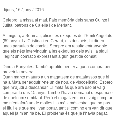
dijous, 16 / juny / 2016
Celebro la missa al matí. Faig memòria dels sants Quirze i
Julita, patrons de Calella i de Merlant.
Al migdia, a Bonmatí, oficio les exèquies de l’Emili Angelats
(89 anys). La Cristina i en Gerard, els dos néts, hi diuen
unes paraules de comiat. Sempre em resulta entranyable
que els néts intervinguin a les exèquies dels avis, ja sigui
llegint un comiat o expressant algun gest de comiat.
Dino a Banyoles. També aprofito per fer alguna compra per
proveir la nevera.
Quan marxo m’aturo a un magatzem de matalassos que hi
ha a Mata per adquirir-ne un de nou, de viscoelàstic. Espero
que m’ajudi a descansar. El matalàs que ara uso el vaig
comprar fa uns 15 anys. També l’havia demanat d’espuma o
de quelcom semblant. Però el magatzem on el vaig comprar
me n’entaforà un de molles i, a més, més estret que no pas
el llit. I els que me’l van portar, tant si com no em van dir que
aquell ja m’aniria bé. El problema és que ja l’havia pagat.