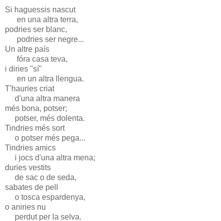
Si haguessis nascut
en una altra terra,
podries ser blanc,
podries ser negre...
Un altre país
fóra casa teva,
i diries "sí"
en un altra llengua.
T'hauries criat
d'una altra manera
més bona, potser;
potser, més dolenta.
Tindries més sort
o potser més pega...
Tindries amics
i jocs d'una altra mena;
duries vestits
de sac o de seda,
sabates de pell
o tosca espardenya,
o aniries nu
perdut per la selva.