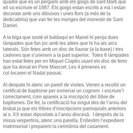
quadre que és un pergamí amb els goigs de sant Martí que
ell va escriure el 1987. Els goigs estan escrits a mà i estan
decorats amb uns dibuixos i unes flors (a més de la
dedicatòria) que van fer les monges del monestir de Sant
Daniel.
A la biga que sosté el baldaquí en Manel hi penja dues
làmpades que fan joc amb les altres que hi ha als arcs
laterals. Són fetes amb un disc de llaurar (a la base) i tres
cadenes que s’uneixen a la part superior. Totes 6 làmpades
han estat fetes per en Miquel Clapès usant els disc de ferro
que ha donat en Pere Mascort. Les 4 primeres es
col·locaren el Nadal passat.
Al despatx hi atenc un parell de visites. Venen a recollir un
certificat de baptisme per esmenar un cognom i escriure’l
correctament, com apareix a la inscripció del llibre de
baptismes. De fet, la certificació ha vingut des de l’arxiu del
bisbat ja que els llibres d’inscripcions parroquials anteriors
al s. XX estan dipositats a l’arxiu diocesà. I després de la
missa vespertina, atenc una parella. Enllestim l’expedient
matrimonial i preparem la cerimònia del casament.