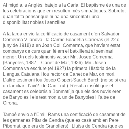
Al migdia, a Anglès, batejo a la Carla. El baptisme és una de
les celebracions que em resulten més simpàtiques. Sobretot
quan tot fa pensar que hi ha una sinceritat i una
disponibilitat nobles i senzilles.
A la tarda envio la certificació de casament d’en Salvador
Comerma Vilanova i la Carme Boadella Carreras (el 22 d
juny de 1918) a en Joan Coll Comerma, que havíem estat
companys de curs quan fèiem el batxillerat al seminari
menor. Un dels testimonis va ser Mn. Josep Comerma
(Banyoles, 1887 – Canet de Mar, 1936). Mn. Josep
Comerma va escriure (el 1927) la primera Història de la
Llengua Catalana i fou rector de Canet de Mar, on morí.
L’altre testimoni fou Josep Gispert-Sauch Burch (no sé si era
un familiar –l’avi?- de Can Trull). Resulta insòlit que el
casament es celebrés a Bonmatí ja que els dos nuvis eren
de Banyoles i els testimonis, un de Banyoles i l’altre de
Girona.
També envio a l’Emili Rams una certificació de casament de
les germanes Pilar de Cendra (que es casà amb en Pere
Pibernat, que era de Granollers) i Lluïsa de Cendra (que es