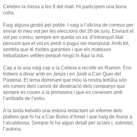
Celebro la missa a les 9 del matí. Hi participem una bona
colla.
Faig alguna gestió pel poble. I vaig a l’oficina de correus per
enviar el meu vot per les eleccions del 26 de juny. Enviant el
vot per correu, sempre em queda un xic d’intranquil·litat
pensant que el vot es perdi o pugui ser manipulat. Amb tot,
sembla que té moltes garanties i que els mateixos
treballadors vetllen perquè ningú hi fiqui la mà.
Cap a la una vaig cap a la Cellera a recollir en Ramon. Ens
trobem a dinar amb en Jesús i en Jordi a Can Quer del
Pasteral. El tema dominant que mou la nostra tertúlia són
els rumors dels canvis de destinació dels companys que
sempre es couen a la primavera i que es coneixen amb
l’arribada de l’estiu.
A la tarda treballo una estona redactant un informe dels
plafons que hi ha a Can Boles d’Amer i que haig de lliurar a
l’alcaldessa. Sempre hi ha algun detall per aclarir i, sobretot,
l’autoria.