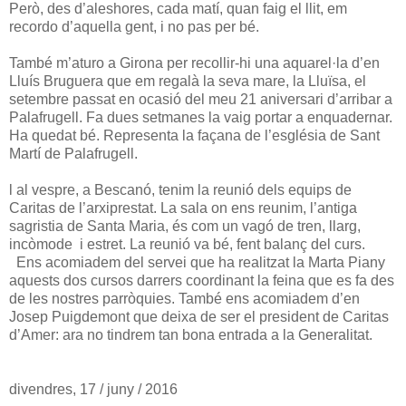
Però, des d’aleshores, cada matí, quan faig el llit, em
recordo d’aquella gent, i no pas per bé.
També m’aturo a Girona per recollir-hi una aquarel·la d’en
Lluís Bruguera que em regalà la seva mare, la Lluïsa, el
setembre passat en ocasió del meu 21 aniversari d’arribar a
Palafrugell. Fa dues setmanes la vaig portar a enquadernar.
Ha quedat bé. Representa la façana de l’església de Sant
Martí de Palafrugell.
l al vespre, a Bescanó, tenim la reunió dels equips de
Caritas de l’arxiprestat. La sala on ens reunim, l’antiga
sagristia de Santa Maria, és com un vagó de tren, llarg,
incòmode i estret. La reunió va bé, fent balanç del curs.
Ens acomiadem del servei que ha realitzat la Marta Piany
aquests dos cursos darrers coordinant la feina que es fa des
de les nostres parròquies. També ens acomiadem d’en
Josep Puigdemont que deixa de ser el president de Caritas
d’Amer: ara no tindrem tan bona entrada a la Generalitat.
divendres, 17 / juny / 2016