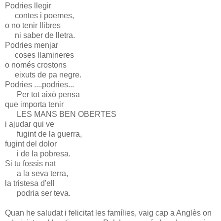
Podries llegir
contes i poemes,
o no tenir llibres
ni saber de lletra.
Podries menjar
coses llamineres
o només crostons
eixuts de pa negre.
Podries ....podries...
Per tot això pensa
que importa tenir
LES MANS BEN OBERTES
i ajudar qui ve
fugint de la guerra,
fugint del dolor
i de la pobresa.
Si tu fossis nat
a la seva terra,
la tristesa d'ell
podria ser teva.
Quan he saludat i felicitat les famílies, vaig cap a Anglès on