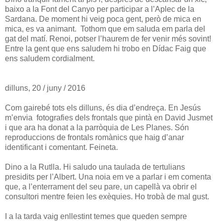
baixo a la Font del Canyo per participar a l’Aplec de la
Sardana. De moment hi veig poca gent, però de mica en
mica, es va animant. Tothom que em saluda em parla del
gat del matí. Renoi, potser l’haurem de fer venir més sovint!
Entre la gent que ens saludem hi trobo en Dídac Faig que
ens saludem cordialment.
dilluns, 20 / juny / 2016
Com gairebé tots els dilluns, és dia d’endreça. En Jesús
m’envia fotografies dels frontals que pintà en David Jusmet
i que ara ha donat a la parròquia de Les Planes. Són
reproduccions de frontals romànics que haig d’anar
identificant i comentant. Feineta.
Dino a la Rutlla. Hi saludo una taulada de tertulians
presidits per l’Albert. Una noia em ve a parlar i em comenta
que, a l’enterrament del seu pare, un capellà va obrir el
consultori mentre feien les exèquies. Ho trobà de mal gust.
I a la tarda vaig enllestint temes que queden sempre