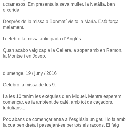
ucraïnesos. Em presenta la seva muller, la Natàlia, ben
eixerida.
Després de la missa a Bonmatí visito la Maria. Està força
malament.
I celebro la missa anticipada d’ Anglès.
Quan acabo vaig cap a la Cellera, a sopar amb en Ramon,
la Montse i en Josep.
diumenge, 19 / juny / 2016
Celebro la missa de les 9.
I a les 10 tenim les exèquies d’en Miquel. Mentre esperem
començar, es fa ambient de cafè, amb tot de caçadors,
tertulians...
Poc abans de començar entra a l’església un gat. Ho fa amb
la cua ben dreta i passejant-se per tots els racons. El faig