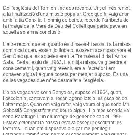
De l’església del Torn en tinc dos records. Un, el més remot,
a la finalització d’una missió popular. Crec que hi vaig anar
amb la tia Conxita. I, enmig de boires, recordo l’arribada de
la imatge de la Mare de Déu del Collell que participava en
aquella solemne conclusió.
L’altre record que en guardo és d’haver-hi assistit a la missa
dominical quan, essent jo llobató, estàvem acampats vora el
Ser. Crec que les aqueles eran la Tremolesa i diria l’Anna
Sala. Seria l’estiu del 1963. I, a mitja missa, vaig perdre el
coneixement i, quan vaig revenir, era a l’exterior i em
donaven aigua i alguna coseta per menjar, suposo. És una
de les vegades que m’he desmaiat a l’església.
L’altra vegada va ser a Banyoles, suposo el 1964, quan,
l’escolania, cantàvem el rosari agenollats a les escales de
l’altar major. Quan em vaig refer, vaig veure el que seria Mn.
Sebastià Congost fent-me beure aigua. I la més sonada va
ser a Palafrugell, un diumenge de gener de cap el 1998.
Estava celebrant la missa i estava assegut escoltant les
lectures. I quan em disposava a alçar-me per llegir
l’evangeli, també vaig perdre el coneixement, vaig quedar