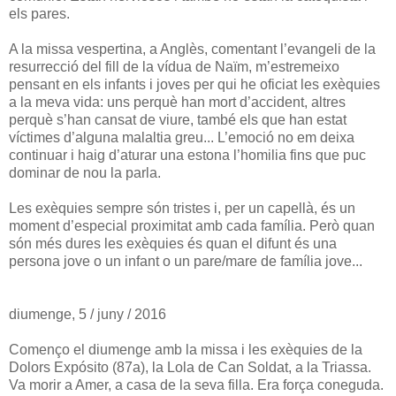
els pares.
A la missa vespertina, a Anglès, comentant l’evangeli de la
resurrecció del fill de la vídua de Naïm, m’estremeixo
pensant en els infants i joves per qui he oficiat les exèquies
a la meva vida: uns perquè han mort d’accident, altres
perquè s’han cansat de viure, també els que han estat
víctimes d’alguna malaltia greu... L’emoció no em deixa
continuar i haig d’aturar una estona l’homilia fins que puc
dominar de nou la parla.
Les exèquies sempre són tristes i, per un capellà, és un
moment d’especial proximitat amb cada família. Però quan
són més dures les exèquies és quan el difunt és una
persona jove o un infant o un pare/mare de família jove...
diumenge, 5 / juny / 2016
Començo el diumenge amb la missa i les exèquies de la
Dolors Expósito (87a), la Lola de Can Soldat, a la Triassa.
Va morir a Amer, a casa de la seva filla. Era força coneguda.