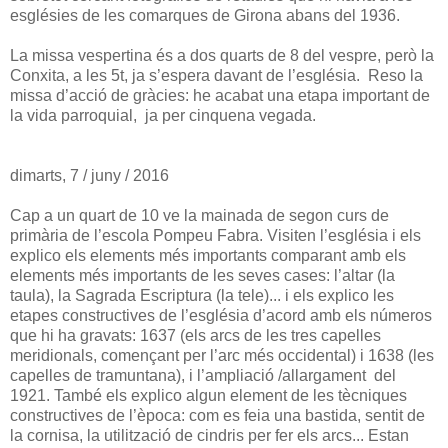
esglésies de les comarques de Girona abans del 1936.
La missa vespertina és a dos quarts de 8 del vespre, però la
Conxita, a les 5t, ja s’espera davant de l’església. Reso la
missa d’acció de gràcies: he acabat una etapa important de
la vida parroquial, ja per cinquena vegada.
dimarts, 7 / juny / 2016
Cap a un quart de 10 ve la mainada de segon curs de
primària de l’escola Pompeu Fabra. Visiten l’església i els
explico els elements més importants comparant amb els
elements més importants de les seves cases: l’altar (la
taula), la Sagrada Escriptura (la tele)... i els explico les
etapes constructives de l’església d’acord amb els números
que hi ha gravats: 1637 (els arcs de les tres capelles
meridionals, començant per l’arc més occidental) i 1638 (les
capelles de tramuntana), i l’ampliació /allargament del
1921. També els explico algun element de les tècniques
constructives de l’època: com es feia una bastida, sentit de
la cornisa, la utilització de cindris per fer els arcs... Estan