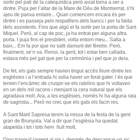
sortir pel pati de la catequística però aviat torna a ser a
dintre. Puja per l’altar de la Mare de Déu de Montserrat, s’hi
ajeu de panxa enlaire... Quan comencem encara és per
dintre i es passeja pels respatllers dels bancs i per la falda
dels assistents. Fins que algú el fa sortir per la porta de Sant
Miquel. Però, al cap de poc, ja ha entrat per alguna altra
porta. I puja fins el presbiteri, volta entorn meu... Salta a
baix... Em fa por que no salti damunt del fèretre. Però,
finalment, se’n va. Renoi, la gent, tot i estar ben callada,
estava més pel gat que per la cerimònia i pel que jo deia.
De fet, els gats sempre havien tingut accés lliure dintre les
esglésies i a l’entrada hi solia haver un forat gater. I és que
tenien l’encàrrec de cruspir-se els ratolins que hi voltaven
en un dels mil racons i menjant la cera natural que els
agradava molt. Ara, a les esglésies, només hi ha alguna rata
de sagristia... Però no crec que els gats els facin res.
A Sant Martí Sapresa tenim la missa de la festa de la gent
gran de Brunyola. Val a dir que l’església ha quedat
atapeïda i tot i tots hem lluït molt.
Dino tranquil·lament al pis i, després de descansar un xic,