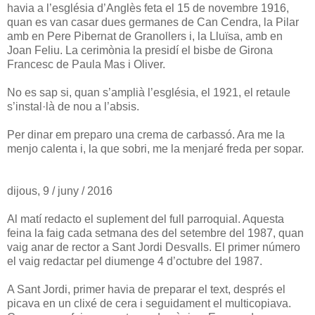
havia a l’església d’Anglès feta el 15 de novembre 1916,
quan es van casar dues germanes de Can Cendra, la Pilar
amb en Pere Pibernat de Granollers i, la Lluïsa, amb en
Joan Feliu. La cerimònia la presidí el bisbe de Girona
Francesc de Paula Mas i Oliver.
No es sap si, quan s’amplià l’església, el 1921, el retaule
s’instal·là de nou a l’absis.
Per dinar em preparo una crema de carbassó. Ara me la
menjo calenta i, la que sobri, me la menjaré freda per sopar.
dijous, 9 / juny / 2016
Al matí redacto el suplement del full parroquial. Aquesta
feina la faig cada setmana des del setembre del 1987, quan
vaig anar de rector a Sant Jordi Desvalls. El primer número
el vaig redactar pel diumenge 4 d’octubre del 1987.
A Sant Jordi, primer havia de preparar el text, després el
picava en un clixé de cera i seguidament el multicopiava.