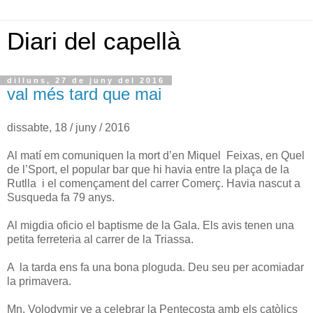
Diari del capellà
dilluns, 27 de juny del 2016
val més tard que mai
dissabte, 18 / juny / 2016
Al matí em comuniquen la mort d’en Miquel Feixas, en Quel
de l’Sport, el popular bar que hi havia entre la plaça de la
Rutlla i el començament del carrer Comerç. Havia nascut a
Susqueda fa 79 anys.
Al migdia oficio el baptisme de la Gala. Els avis tenen una
petita ferreteria al carrer de la Triassa.
A la tarda ens fa una bona ploguda. Deu seu per acomiadar
la primavera.
Mn. Volodymir ve a celebrar la Pentecosta amb els catòlics