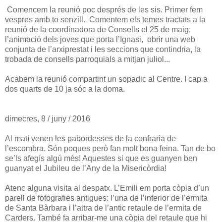
Comencem la reunió poc després de les sis. Primer fem
vespres amb to senzill. Comentem els temes tractats a la
reunió de la coordinadora de Consells el 25 de maig:
l’animació dels joves que porta l’Ignasi, obrir una web
conjunta de l’arxiprestat i les seccions que contindria, la
trobada de consells parroquials a mitjan juliol...
Acabem la reunió compartint un sopadic al Centre. I cap a
dos quarts de 10 ja sóc a la doma.
dimecres, 8 / juny / 2016
Al matí venen les pabordesses de la confraria de
l’escombra. Són poques però fan molt bona feina. Tan de bo
se’ls afegís algú més! Aquestes si que es guanyen ben
guanyat el Jubileu de l’Any de la Misericòrdia!
Atenc alguna visita al despatx. L’Emili em porta còpia d’un
parell de fotografies antigues: l’una de l’interior de l’ermita
de Santa Bàrbara i l’altra de l’antic retaule de l’ermita de
Carders. També fa arribar-me una còpia del retaule que hi