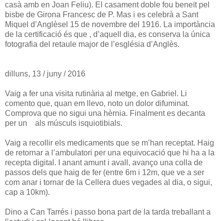
casà amb en Joan Feliu). El casament doble fou beneït pel
bisbe de Girona Francesc de P. Mas i es celebrà a Sant
Miquel d’Anglèsel 15 de novembre del 1916. La importància
de la certificació és que , d’aquell dia, es conserva la única
fotografia del retaule major de l’església d’Anglès.
dilluns, 13 / juny / 2016
Vaig a fer una visita rutinària al metge, en Gabriel. Li
comento que, quan em llevo, noto un dolor difuminat.
Comprova que no sigui una hèrnia. Finalment es decanta
per un als músculs isquiotibials.
Vaig a recollir els medicaments que se m’han receptat. Haig
de retornar a l’ambulatori per una equivocació que hi ha a la
recepta digital. I anant amunt i avall, avanço una colla de
passos dels que haig de fer (entre 6m i 12m, que ve a ser
com anar i tornar de la Cellera dues vegades al dia, o sigui,
cap a 10km).
Dino a Can Tarrés i passo bona part de la tarda treballant a