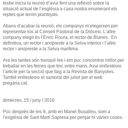
bisbe inicia la reunió d’avui fent una reflexió sobre la
situació actual de l’església a casa nostra enumerant els
reptes que tenim plantejats.
Abans d’acabar la reunió, els companys m’elegeixen per
representar-los al Consell Pastoral de la Diòcesi. L’altre
company elegit és l’Enric Roura, el rector de Blanes. En
definitiva, un rector i arxipreste a la Selva interior i l’altre
rector i arxipreste a la Selva marítima.
Ara les tardes són tranquil·les i em puc concentrar millor per
treballar en les feines que tinc entre mans. Avui enllesteixo
l’article per la secció que faig a la Revista de Banyoles.
També enllesteixo el santoral del juliol per el web
pregària.cat.
dimecres, 15 / juny / 2016
Poc després de les 9, amb en Manel Busalleu, som a
l’església de Sant Martí Sapresa per penjar-hi vàries coses.