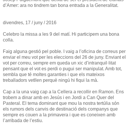
d’Amer: ara no tindrem tan bona entrada a la Generalitat.
divendres, 17 / juny / 2016
Celebro la missa a les 9 del matí. Hi participem una bona
colla.
Faig alguna gestió pel poble. I vaig a l’oficina de correus per
enviar el meu vot per les eleccions del 26 de juny. Enviant el
vot per correu, sempre em queda un xic d’intranquil·litat
pensant que el vot es perdi o pugui ser manipulat. Amb tot,
sembla que té moltes garanties i que els mateixos
treballadors vetllen perquè ningú hi fiqui la mà.
Cap a la una vaig cap a la Cellera a recollir en Ramon. Ens
trobem a dinar amb en Jesús i en Jordi a Can Quer del
Pasteral. El tema dominant que mou la nostra tertúlia són
els rumors dels canvis de destinació dels companys que
sempre es couen a la primavera i que es coneixen amb
l’arribada de l’estiu.