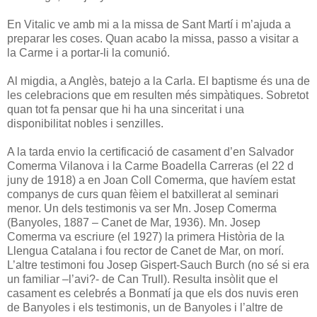
En Vitalic ve amb mi a la missa de Sant Martí i m’ajuda a
preparar les coses. Quan acabo la missa, passo a visitar a
la Carme i a portar-li la comunió.
Al migdia, a Anglès, batejo a la Carla. El baptisme és una de
les celebracions que em resulten més simpàtiques. Sobretot
quan tot fa pensar que hi ha una sinceritat i una
disponibilitat nobles i senzilles.
A la tarda envio la certificació de casament d’en Salvador
Comerma Vilanova i la Carme Boadella Carreras (el 22 d
juny de 1918) a en Joan Coll Comerma, que havíem estat
companys de curs quan fèiem el batxillerat al seminari
menor. Un dels testimonis va ser Mn. Josep Comerma
(Banyoles, 1887 – Canet de Mar, 1936). Mn. Josep
Comerma va escriure (el 1927) la primera Història de la
Llengua Catalana i fou rector de Canet de Mar, on morí.
L’altre testimoni fou Josep Gispert-Sauch Burch (no sé si era
un familiar –l’avi?- de Can Trull). Resulta insòlit que el
casament es celebrés a Bonmatí ja que els dos nuvis eren
de Banyoles i els testimonis, un de Banyoles i l’altre de