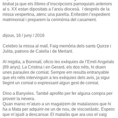
bisbat ja que els llibres d’inscripcions parroquials anteriors
al s. XX estan dipositats a l’arxiu diocesà. I després de la
missa vespertina, atenc una parella. Enllestim l’expedient
matrimonial i preparem la cerimònia del casament.
dijous, 16 / juny / 2016
Celebro la missa al matí. Faig memòria dels sants Quirze i
Julita, patrons de Calella i de Merlant.
Al migdia, a Bonmatí, oficio les exèquies de l’Emili Angelats
(89 anys). La Cristina i en Gerard, els dos néts, hi diuen
unes paraules de comiat. Sempre em resulta entranyable
que els néts intervinguin a les exèquies dels avis, ja sigui
llegint un comiat o expressant algun gest de comiat.
Dino a Banyoles. També aprofito per fer alguna compra per
proveir la nevera.
Quan marxo m’aturo a un magatzem de matalassos que hi
ha a Mata per adquirir-ne un de nou, de viscoelàstic. Espero
que m’ajudi a descansar. El matalàs que ara uso el vaig