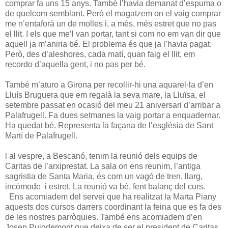
comprar fa uns 15 anys. També l’havia demanat d’espuma o
de quelcom semblant. Però el magatzem on el vaig comprar
me n’entaforà un de molles i, a més, més estret que no pas
el llit. I els que me’l van portar, tant si com no em van dir que
aquell ja m’aniria bé. El problema és que ja l’havia pagat.
Però, des d’aleshores, cada matí, quan faig el llit, em
recordo d’aquella gent, i no pas per bé.
També m’aturo a Girona per recollir-hi una aquarel·la d’en
Lluís Bruguera que em regalà la seva mare, la Lluïsa, el
setembre passat en ocasió del meu 21 aniversari d’arribar a
Palafrugell. Fa dues setmanes la vaig portar a enquadernar.
Ha quedat bé. Representa la façana de l’església de Sant
Martí de Palafrugell.
l al vespre, a Bescanó, tenim la reunió dels equips de
Caritas de l’arxiprestat. La sala on ens reunim, l’antiga
sagristia de Santa Maria, és com un vagó de tren, llarg,
incòmode i estret. La reunió va bé, fent balanç del curs.
Ens acomiadem del servei que ha realitzat la Marta Piany
aquests dos cursos darrers coordinant la feina que es fa des
de les nostres parròquies. També ens acomiadem d’en
Josep Puigdemont que deixa de ser el president de Caritas