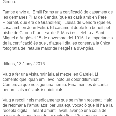
Girona.
També envio a l’Emili Rams una certificació de casament de
les germanes Pilar de Cendra (que es casà amb en Pere
Pibernat, que era de Granollers) i Lluïsa de Cendra (que es
casà amb en Joan Feliu). El casament doble fou beneït pel
bisbe de Girona Francesc de P. Mas i es celebrà a Sant
Miquel d’Anglèsel 15 de novembre del 1916. La importància
de la certificació és que , d’aquell dia, es conserva la única
fotografia del retaule major de l’església d’Anglès.
dilluns, 13 / juny / 2016
Vaig a fer una visita rutinària al metge, en Gabriel. Li
comento que, quan em llevo, noto un dolor difuminat.
Comprova que no sigui una hèrnia. Finalment es decanta
per un als músculs isquiotibials.
Vaig a recollir els medicaments que se m’han receptat. Haig
de retornar a l’ambulatori per una equivocació que hi ha a la
recepta digital. I anant amunt i avall, avanço una colla de
passos dels que haig de fer (entre 6m i 12m, que ve a ser