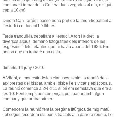
com anar i tornar de la Cellera dues vegades al dia, o sigui,
cap a 10km).
Dino a Can Tarrés i passo bona part de la tarda treballant a
l’estudi i col·locant bé llibres.
Tarda tranquil·la treballant a l’estudi. A tort i a dret i a
diversos arxius, demano fotografies dels interiors de les
esglésies i dels retaules que hi havia abans del 1936. Em
penso que en trobaré una colla.
dimarts, 14 juny / 2016
A Vilobí, al monestir de les clarisses, tenim la reunió dels
arxiprestes del bisbat, amb el bisbe i els vicaris episcopals.
La reunió comença a 2/4 d’11 si bé em semblava que era a
les 10. Fent temps per començar, puc parlar amb algun
company que arriba primer.
Comencem la reunió fent la pregària litúrgica de mig matí.
Tot seguit recordem els punts tractats a la darrera reunió. I el