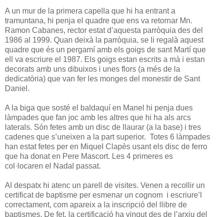
A un mur de la primera capella que hi ha entrant a
tramuntana, hi penja el quadre que ens va retornar Mn.
Ramon Cabanes, rector estat d’aquesta parròquia des del
1986 al 1999. Quan deixà la parròquia, se li regalà aquest
quadre que és un pergamí amb els goigs de sant Martí que
ell va escriure el 1987. Els goigs estan escrits a mà i estan
decorats amb uns dibuixos i unes flors (a més de la
dedicatòria) que van fer les monges del monestir de Sant
Daniel.
A la biga que sosté el baldaquí en Manel hi penja dues
làmpades que fan joc amb les altres que hi ha als arcs
laterals. Són fetes amb un disc de llaurar (a la base) i tres
cadenes que s’uneixen a la part superior. Totes 6 làmpades
han estat fetes per en Miquel Clapès usant els disc de ferro
que ha donat en Pere Mascort. Les 4 primeres es
col·locaren el Nadal passat.
Al despatx hi atenc un parell de visites. Venen a recollir un
certificat de baptisme per esmenar un cognom i escriure’l
correctament, com apareix a la inscripció del llibre de
baptismes. De fet, la certificació ha vingut des de l’arxiu del