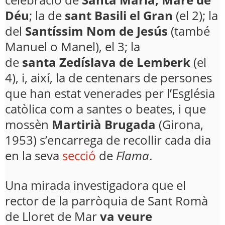
Déu
; la de
sant Basili el Gran
(el 2); la
del
Santíssim Nom de Jesús
(també
Manuel o Manel), el 3; la
de
santa Zedíslava de Lemberk
(el
4), i, així, la de centenars de persones
que han estat venerades per l’Església
catòlica com a santes o beates, i que
mossèn
Martirià Brugada
(Girona,
1953) s’encarrega de recollir cada dia
en la seva
secció
de
Flama
.
Una mirada investigadora que el
rector de la parròquia de Sant Romà
de Lloret de Mar
va veure