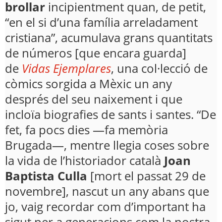
brollar
incipientment quan, de petit,
“en el si d’una família arreladament
cristiana”, acumulava grans quantitats
de números [que encara guarda]
de
Vidas Ejemplares
, una col·lecció de
còmics sorgida a Mèxic un any
després del seu naixement i que
incloïa biografies de sants i santes. “De
fet, fa pocs dies —fa memòria
Brugada—, mentre llegia coses sobre
la vida de l’historiador català
Joan
Baptista Culla
[mort el passat 29 de
novembre], nascut un any abans que
jo, vaig recordar com d’important ha
sigut per a generacions com la nostra