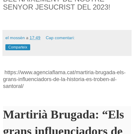
SENYOR JESUCRIST DEL 2023!
el mossèn
a
17:49
Cap comentari:
Comparteix
https://www.agenciaflama.cat/martiria-brugada-els-
grans-influenciadors-de-la-historia-es-troben-al-
santoral/
Martirià Brugada: “Els
grans influenciadors de