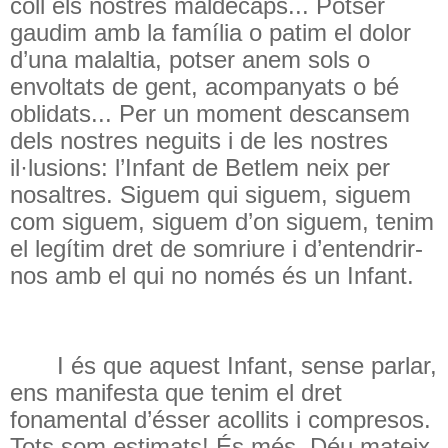
coll els nostres maldecaps... Potser
gaudim amb la família o patim el dolor
d’una malaltia, potser anem sols o
envoltats de gent, acompanyats o bé
oblidats... Per un moment descansem
dels nostres neguits i de les nostres
il·lusions: l’Infant de Betlem neix per
nosaltres. Siguem qui siguem, siguem
com siguem, siguem d’on siguem, tenim
el legítim dret de somriure i d’entendrir-
nos amb el qui no només és un Infant.
I és que aquest Infant, sense parlar,
ens manifesta que tenim el dret
fonamental d’ésser acollits i compresos.
Tots som estimats! És més, Déu mateix