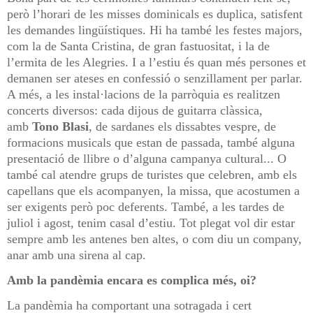
però l’horari de les misses dominicals es duplica, satisfent
les demandes lingüístiques. Hi ha també les festes majors,
com la de Santa Cristina, de gran fastuositat, i la de
l’ermita de les Alegries. I a l’estiu és quan més persones et
demanen ser ateses en confessió o senzillament per parlar.
A més, a les instal·lacions de la parròquia es realitzen
concerts diversos: cada dijous de guitarra clàssica,
amb
Tono Blasi
, de sardanes els dissabtes vespre, de
formacions musicals que estan de passada, també alguna
presentació de llibre o d’alguna campanya cultural... O
també cal atendre grups de turistes que celebren, amb els
capellans que els acompanyen, la missa, que acostumen a
ser exigents però poc deferents. També, a les tardes de
juliol i agost, tenim casal d’estiu. Tot plegat vol dir estar
sempre amb les antenes ben altes, o com diu un company,
anar amb una sirena al cap.
Amb la pandèmia encara es complica més, oi?
La pandèmia ha comportant una sotragada i cert