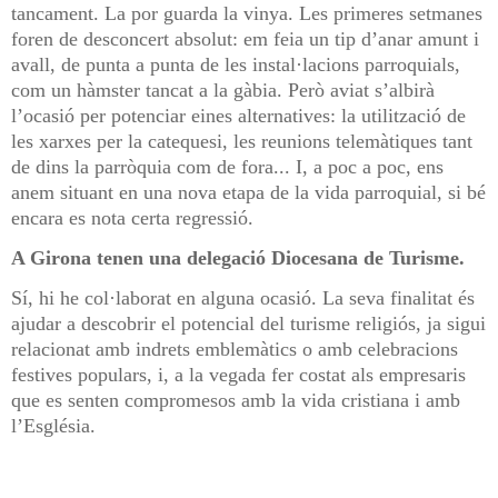
tancament. La por guarda la vinya. Les primeres setmanes
foren de desconcert absolut: em feia un tip d’anar amunt i
avall, de punta a punta de les instal·lacions parroquials,
com un hàmster tancat a la gàbia. Però aviat s’albirà
l’ocasió per potenciar eines alternatives: la utilització de
les xarxes per la catequesi, les reunions telemàtiques tant
de dins la parròquia com de fora... I, a poc a poc, ens
anem situant en una nova etapa de la vida parroquial, si bé
encara es nota certa regressió.
A Girona tenen una delegació Diocesana de Turisme.
Sí, hi he col·laborat en alguna ocasió. La seva finalitat és
ajudar a descobrir el potencial del turisme religiós, ja sigui
relacionat amb indrets emblemàtics o amb celebracions
festives populars, i, a la vegada fer costat als empresaris
que es senten compromesos amb la vida cristiana i amb
l’Església.