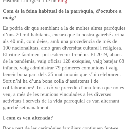
Pastoral Litúrgica. I té un
blog
.
Com és la feina habitual de la parròquia, d’octubre a
maig?
Es podria dir que semblant a la de moltes altres parròquies
d’uns 20 mil habitants, encara que la nostra gairebé arriba
als 40 mil, com deies, amb una procedència de més de
100 nacionalitats, amb gran diversitat cultural i religiosa.
El ritme fàcilment pot esdevenir frenètic. El 2019, abans
de la pandèmia, vaig oficiar 128 exèquies, vaig batejar 68
infants, vaig administrar 79 primeres comunions i vaig
beneir bona part dels 25 matrimonis que s’hi celebraren.
Sort n’hi ha d’una bona colla d’assistents i de
col·laboradors! Tot això ve precedit d’una feina que no es
veu, a més de les reunions vinculades a les diverses
activitats i serveis de la vida parroquial es van alternant
gairebé setmanalment.
I com es veu alterada?
Bona part de les cerimònies familiars continuen fent-se,