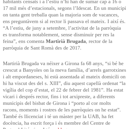
habitants censats i a l’estiu n’hi han de sumar cap a 16 o
17 mil més d’estacionals, segons l’Idescat. En un municipi
on tanta gent treballa quan la majoria som de vacances,
ens preguntàvem si al rector li passava el mateix. I així és.
“A l’estiu, de juny a setembre, l’activitat de la parròquia
es transforma notablement, sense disminuir per res la
feina”, ens comenta
Martirià Brugada
, rector de la
parròquia de Sant Romà des de 2017.
Martirià Brugada va néixer a Girona fa 68 anys, “si bé he
crescut a Banyoles on la meva família, d’arrels garrotxines
i alt empordaneses, hi està assentada al mateix domicili on
hi ha viscut des del s. XIII”, diu aquest capellà ordenat “la
vigília del cop d’estat, el 22 de febrer del 1981”. Ha estat
vicari i després rector, fins i tot arxipreste, a diferents
municipis del bisbat de Girona i “porto al cor molts
racons, moments i rostres de les parròquies on he estat”.
També és llicenciat i té un màster per la UAB, ha fet
docència, ha escrit força i és membre del Centre de