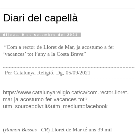
Diari del capellà
dijous, 9 de setembre del 2021
“Com a rector de Lloret de Mar, ja acostumo a fer
‘vacances’ tot l’any a la Costa Brava”
Per Catalunya Religió. Dg, 05/09/2021
https://www.catalunyareligio.cat/ca/com-rector-lloret-
mar-ja-acostumo-fer-vacances-tot?
utm_source=dlvr.it&utm_medium=facebook
(
Ramon Bassas –CR
) Lloret de Mar té uns 39 mil