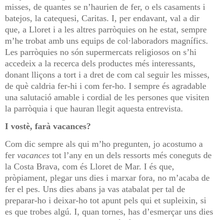
misses, de quantes se n’haurien de fer, o els casaments i
batejos, la catequesi, Caritas. I, per endavant, val a dir
que, a Lloret i a les altres parròquies on he estat, sempre
m’he trobat amb uns equips de col·laboradors magnífics.
Les parròquies no són supermercats religiosos on s’hi
accedeix a la recerca dels productes més interessants,
donant lliçons a tort i a dret de com cal seguir les misses,
de què caldria fer-hi i com fer-ho. I sempre és agradable
una salutació amable i cordial de les persones que visiten
la parròquia i que hauran llegit aquesta entrevista.
I vostè, farà vacances?
Com dic sempre als qui m’ho pregunten, jo acostumo a
fer
vacances
tot l’any en un dels ressorts més coneguts de
la Costa Brava, com és Lloret de Mar. I és que,
pròpiament, plegar uns dies i marxar fora, no m’acaba de
fer el pes. Uns dies abans ja vas atabalat per tal de
preparar-ho i deixar-ho tot apunt pels qui et supleixin, si
es que trobes algú. I, quan tornes, has d’esmerçar uns dies