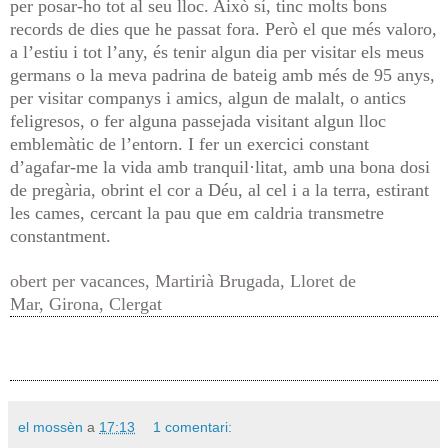
per posar-ho tot al seu lloc. Això sí, tinc molts bons
records de dies que he passat fora. Però el que més valoro,
a l’estiu i tot l’any, és tenir algun dia per visitar els meus
germans o la meva padrina de bateig amb més de 95 anys,
per visitar companys i amics, algun de malalt, o antics
feligresos, o fer alguna passejada visitant algun lloc
emblemàtic de l’entorn. I fer un exercici constant
d’agafar-me la vida amb tranquil·litat, amb una bona dosi
de pregària, obrint el cor a Déu, al cel i a la terra, estirant
les cames, cercant la pau que em caldria transmetre
constantment.
obert per vacances
,
Martirià Brugada
,
Lloret de
Mar
,
Girona
,
Clergat
el mossèn
a
17:13
1 comentari: