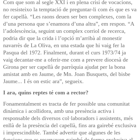
Com que som al segle XXI i en plena crisi de vocacions,
no resisteixo la temptació de preguntar-li com és que es va
fer capellà. “Les raons deuen ser ben complexes, com la
d’una persona que s’enamora d’una altra”, em respon. “A
l’adolescència, seguint un complex corriol de recerca,
podria dir que la crida i l’opció m’arribà al monestir
navarrès de La Oliva, en una estada que hi vaig fer la
Pasqua del 1972. Finalment, durant el curs 1973/74 ja
vaig decantar-me a oferir-me com a prevere diocesà de
Girona per ser capellà de parròquia ajudat per la bona
amistat amb en Jaume, de Mn. Joan Busquets, del bisbe
Jaume... I és on estic ara”, segueix.
I ara, quins reptes té com a rector?
Fonamentalment es tracta de fer possible una comunitat
dinàmica i acollidora, amb una presència activa i
responsable dels diversos col·laboradors i assistents, més
enllà de la presència del capellà, fins ara gairebé exclusiva
i imprescindible. També advertir que algunes de les
funcions que es reservaven gairebé de forma exclusiva al