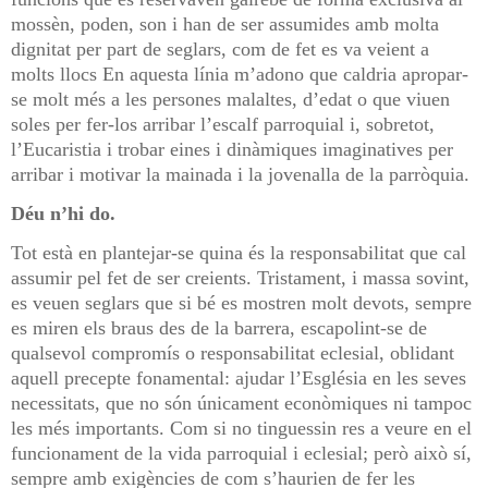
mossèn, poden, son i han de ser assumides amb molta
dignitat per part de seglars, com de fet es va veient a
molts llocs En aquesta línia m’adono que caldria apropar-
se molt més a les persones malaltes, d’edat o que viuen
soles per fer-los arribar l’escalf parroquial i, sobretot,
l’Eucaristia i trobar eines i dinàmiques imaginatives per
arribar i motivar la mainada i la jovenalla de la parròquia.
Déu n’hi do.
Tot està en plantejar-se quina és la responsabilitat que cal
assumir pel fet de ser creients. Tristament, i massa sovint,
es veuen seglars que si bé es mostren molt devots, sempre
es miren els braus des de la barrera, escapolint-se de
qualsevol compromís o responsabilitat eclesial, oblidant
aquell precepte fonamental: ajudar l’Església en les seves
necessitats, que no són únicament econòmiques ni tampoc
les més importants. Com si no tinguessin res a veure en el
funcionament de la vida parroquial i eclesial; però això sí,
sempre amb exigències de com s’haurien de fer les