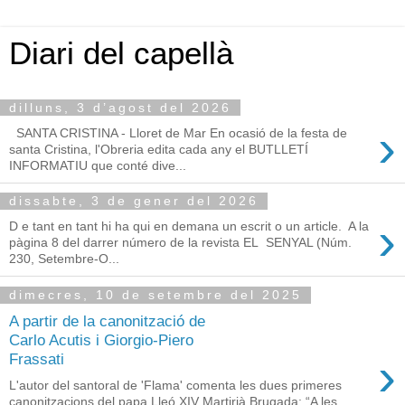
Diari del capellà
dilluns, 3 d’agost del 2026
›
SANTA CRISTINA - Lloret de Mar En ocasió de la festa de
santa Cristina, l'Obreria edita cada any el BUTLLETÍ
INFORMATIU que conté dive...
dissabte, 3 de gener del 2026
›
D e tant en tant hi ha qui en demana un escrit o un article. A la
pàgina 8 del darrer número de la revista EL SENYAL (Núm.
230, Setembre-O...
dimecres, 10 de setembre del 2025
A partir de la canonització de
Carlo Acutis i Giorgio-Piero
›
Frassati
L'autor del santoral de 'Flama' comenta les dues primeres
canonitzacions del papa Lleó XIV Martirià Brugada: “A les