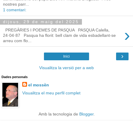
nostres parr...
1 comentari:
dijous, 29 de maig del 2025
›
PREGÀRIES I POEMES DE PASQUA PASQUA Calella,
24·04·87 Pasqua ha florit: bell clam de vida esbadellant-se
arreu com flo...
›
Inici
Visualitza la versió per a web
Dades personals
el mossèn
Visualitza el meu perfil complet
Amb la tecnologia de
Blogger
.