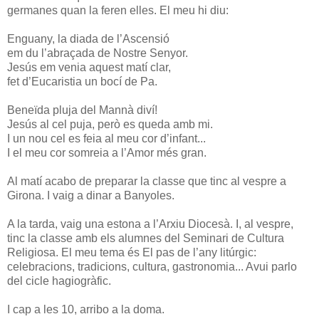
germanes quan la feren elles. El meu hi diu:
Enguany, la diada de l’Ascensió
em du l’abraçada de Nostre Senyor.
Jesús em venia aquest matí clar,
fet d’Eucaristia un bocí de Pa.
Beneïda pluja del Mannà diví!
Jesús al cel puja, però es queda amb mi.
I un nou cel es feia al meu cor d’infant...
I el meu cor somreia a l’Amor més gran.
Al matí acabo de preparar la classe que tinc al vespre a
Girona. I vaig a dinar a Banyoles.
A la tarda, vaig una estona a l’Arxiu Diocesà. I, al vespre,
tinc la classe amb els alumnes del Seminari de Cultura
Religiosa. El meu tema és El pas de l’any litúrgic:
celebracions, tradicions, cultura, gastronomia... Avui parlo
del cicle hagiogràfic.
I cap a les 10, arribo a la doma.