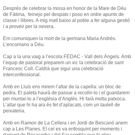
Després de celebrar la missa en honor de la Mare de Déu
de Fàtima, feinejo pel despatx i poso en ordre apunts de
classe i llibres. A mig matí baixo al poble a fer alguna gestió
i a proveir per la nevera.
Em comuniquen la mort de la germana Maria Andrés.
L’encomano a Déu.
Cap a la una vaig a l’escola FEDAC - Vall dels Àngels. Amb
l’equip de pastoral preparem un xic la celebració de sant
Francesc Coll. Caldrà que sigui una celebració
interconfessional.
Amb en Lluís ens mirem l’altar de la capella: un bloc de
pedra. El paleta haurà de passar a recollir-lo i el guardarem
per muntar-lo a l’església d’Anglès. Hi farà molta patxoca.
L’altar que hi ha ara és fet d’aplacats, com un taulell de
peixateria.
Amb en Ramon de La Cellera i en Jordi de Bescanó anem
cap a Les Planes. El cel es va enfosquint per moments i
damunt de Rocacorba i del Far sembla que hi plou.