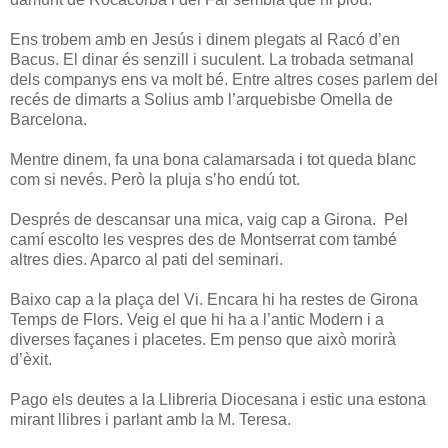
Ens trobem amb en Jesús i dinem plegats al Racó d’en
Bacus. El dinar és senzill i suculent. La trobada setmanal
dels companys ens va molt bé. Entre altres coses parlem del
recés de dimarts a Solius amb l’arquebisbe Omella de
Barcelona.
Mentre dinem, fa una bona calamarsada i tot queda blanc
com si nevés. Però la pluja s’ho endú tot.
Després de descansar una mica, vaig cap a Girona. Pel
camí escolto les vespres des de Montserrat com també
altres dies. Aparco al pati del seminari.
Baixo cap a la plaça del Vi. Encara hi ha restes de Girona
Temps de Flors. Veig el que hi ha a l’antic Modern i a
diverses façanes i placetes. Em penso que això morirà
d’èxit.
Pago els deutes a la Llibreria Diocesana i estic una estona
mirant llibres i parlant amb la M. Teresa.