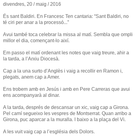
divendres, 20 / maig / 2016
És sant Baldiri. En Francesc Ten cantaria: “Sant Baldiri, no
té ciri per anar a la processó...”
Avui també toca celebrar la missa al matí. Sembla que ompli
millor el dia, començant-lo així.
Em passo el matí ordenant les notes que vaig treure, ahir a
la tarda, a l’Arxiu Diocesà.
Cap a la una surto d’Anglès i vaig a recollir en Ramon i,
plegats, anem cap a Amer.
Ens trobem amb en Jesús i amb en Pere Carreras que avui
ens acompanyarà al dinar.
A la tarda, després de descansar un xic, vaig cap a Girona.
Pel camí segueixo les vespres de Montserrat. Quan arribo a
Girona, puc aparcar a la muralla. I baixo a la plaça del Vi.
A les vuit vaig cap a l’església dels Dolors.