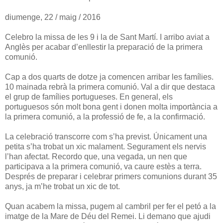
diumenge, 22 / maig / 2016
Celebro la missa de les 9 i la de Sant Martí. I arribo aviat a
Anglès per acabar d’enllestir la preparació de la primera
comunió.
Cap a dos quarts de dotze ja comencen arribar les famílies.
10 mainada rebrà la primera comunió. Val a dir que destaca
el grup de famílies portugueses. En general, els
portuguesos són molt bona gent i donen molta importància a
la primera comunió, a la professió de fe, a la confirmació.
La celebració transcorre com s’ha previst. Únicament una
petita s’ha trobat un xic malament. Segurament els nervis
l’han afectat. Recordo que, una vegada, un nen que
participava a la primera comunió, va caure estès a terra.
Després de preparar i celebrar primers comunions durant 35
anys, ja m’he trobat un xic de tot.
Quan acabem la missa, pugem al cambril per fer el petó a la
imatge de la Mare de Déu del Remei. Li demano que ajudi