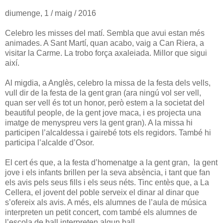
diumenge, 1 / maig / 2016
Celebro les misses del matí. Sembla que avui estan més
animades. A Sant Martí, quan acabo, vaig a Can Riera, a
visitar la Carme. La trobo força axaleiada. Millor que sigui
així.
Al migdia, a Anglès, celebro la missa de la festa dels vells,
vull dir de la festa de la gent gran (ara ningú vol ser vell,
quan ser vell és tot un honor, però estem a la societat del
beautiful people, de la gent jove maca, i es projecta una
imatge de menyspreu vers la gent gran). A la missa hi
participen l’alcaldessa i gairebé tots els regidors. També hi
participa l’alcalde d’Osor.
El cert és que, a la festa d’homenatge a la gent gran, la gent
jove i els infants brillen per la seva absència, i tant que fan
els avis pels seus fills i els seus néts. Tinc entès que, a La
Cellera, el jovent del poble serveix el dinar al dinar que
s’ofereix als avis. A més, els alumnes de l’aula de música
interpreten un petit concert, com també els alumnes de
l’escola de ball interpreten algun ball...