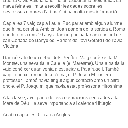
Guerra Civil. Valdria la fer-ne un estudi amb profunditat. La
meva feina es limita a recollir les dades sobre les
destrosses d’obres d’art però hi ha molta més informació.
Cap a les 7 vaig cap a l’aula. Puc parlar amb algun alumne
que hi ha per allà. Amb en Joan parlem de la sortida a Roma
que férem fa uns 10 anys. També puc parlar amb un nét de
can Cortada de Banyoles. Parlem de l’avi Gerard i de l’àvia
Victòria.
I també saludo un nebot dels Benítez. Vaig conèixer la M.
Montse, una seva tia, a Calella (el Maresme). Una altra tia la
vaig conèixer quan venia a estiuejar a Palafrugell. També
vaig conèixer un oncle a Roma, el P. Josep M., on era
professor. També havia tingut algun contacte amb un altre
oncle, el P. Joaquim, que havia estat professor a Hiroshima.
A la classe, avui parlo de les celebracions dedicades a la
Mare de Déu i la seva importància al calendari litúrgic.
Acabo cap a les 9. I cap a Anglès.