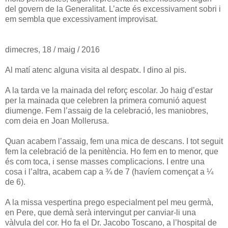
del govern de la Generalitat. L’acte és excessivament sobri i
em sembla que excessivament improvisat.
dimecres, 18 / maig / 2016
Al matí atenc alguna visita al despatx. I dino al pis.
A la tarda ve la mainada del reforç escolar. Jo haig d’estar
per la mainada que celebren la primera comunió aquest
diumenge. Fem l’assaig de la celebració, les maniobres,
com deia en Joan Mollerusa.
Quan acabem l’assaig, fem una mica de descans. I tot seguit
fem la celebració de la penitència. Ho fem en to menor, que
és com toca, i sense masses complicacions. I entre una
cosa i l’altra, acabem cap a ¾ de 7 (havíem començat a ¼
de 6).
A la missa vespertina prego especialment pel meu germà,
en Pere, que demà serà intervingut per canviar-li una
vàlvula del cor. Ho fa el Dr. Jacobo Toscano, a l’hospital de