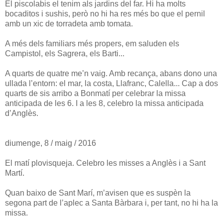
El piscolabis el tenim als jardins del far. Hi ha molts
bocaditos i sushis, però no hi ha res més bo que el pernil
amb un xic de torradeta amb tomata.
A més dels familiars més propers, em saluden els
Campistol, els Sagrera, els Barti...
A quarts de quatre me’n vaig. Amb recança, abans dono una
ullada l’entorn: el mar, la costa, Llafranc, Calella... Cap a dos
quarts de sis arribo a Bonmatí per celebrar la missa
anticipada de les 6. I a les 8, celebro la missa anticipada
d’Anglès.
diumenge, 8 / maig / 2016
El matí plovisqueja. Celebro les misses a Anglès i a Sant
Martí.
Quan baixo de Sant Marí, m’avisen que es suspèn la
segona part de l’aplec a Santa Bàrbara i, per tant, no hi ha la
missa.