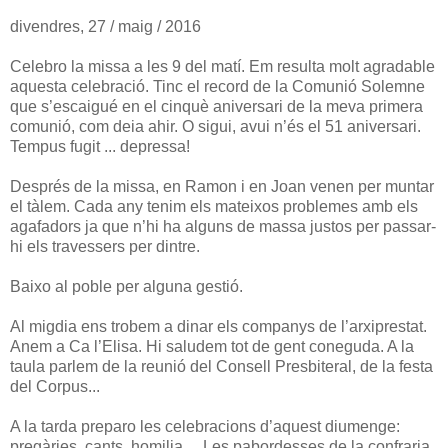
divendres, 27 / maig / 2016
Celebro la missa a les 9 del matí. Em resulta molt agradable
aquesta celebració. Tinc el record de la Comunió Solemne
que s’escaigué en el cinquè aniversari de la meva primera
comunió, com deia ahir. O sigui, avui n’és el 51 aniversari.
Tempus fugit ... depressa!
Després de la missa, en Ramon i en Joan venen per muntar
el tàlem. Cada any tenim els mateixos problemes amb els
agafadors ja que n’hi ha alguns de massa justos per passar-
hi els travessers per dintre.
Baixo al poble per alguna gestió.
Al migdia ens trobem a dinar els companys de l’arxiprestat.
Anem a Ca l’Elisa. Hi saludem tot de gent coneguda. A la
taula parlem de la reunió del Consell Presbiteral, de la festa
del Corpus...
A la tarda preparo les celebracions d’aquest diumenge:
pregàries, cants, homilia... Les pabordesses de la confraria