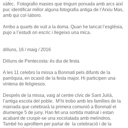
xàfec. Fotografio masies que tinguin porxada amb arcs així
puc identificar millor alguna fotografia antiga de l’Arxiu Mas,
amb qui col·laboro.
Arribo a quarts de vuit a la doma. Quan he tancat l’església,
pujo a l’estudi on escric i llegeixo una mica.
dilluns, 16 / maig / 2016
Dilluns de Pentecosta: és dia de festa.
A les 11 celebro la missa a Bonmatí pels difunts de la
parròquia, en ocasió de la festa major. Hi participen una
vintena de feligresos.
Després de la missa, vaig al centre cívic de Sant Julià,
l’antiga escola del poble. M’hi trobo amb les famílies de la
mainada que celebrarà la primera comunió a Bonmatí el
diumenge 5 de juny. Han fet una sortida matinal i estan
acabant de cruspir-se una xocolatada amb melindros.
També ho aprofitem per parlar de la celebració i de la