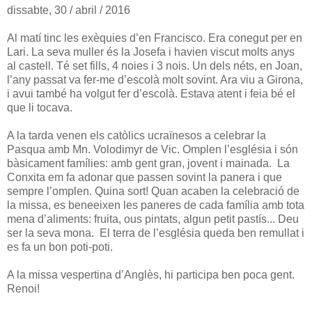
dissabte, 30 / abril / 2016
Al matí tinc les exèquies d’en Francisco. Era conegut per en
Lari. La seva muller és la Josefa i havien viscut molts anys
al castell. Té set fills, 4 noies i 3 nois. Un dels néts, en Joan,
l’any passat va fer-me d’escolà molt sovint. Ara viu a Girona,
i avui també ha volgut fer d’escolà. Estava atent i feia bé el
que li tocava.
A la tarda venen els catòlics ucraïnesos a celebrar la
Pasqua amb Mn. Volodimyr de Vic. Omplen l’església i són
bàsicament famílies: amb gent gran, jovent i mainada. La
Conxita em fa adonar que passen sovint la panera i que
sempre l’omplen. Quina sort! Quan acaben la celebració de
la missa, es beneeixen les paneres de cada família amb tota
mena d’aliments: fruita, ous pintats, algun petit pastís... Deu
ser la seva mona. El terra de l’església queda ben remullat i
es fa un bon poti-poti.
A la missa vespertina d’Anglès, hi participa ben poca gent.
Renoi!