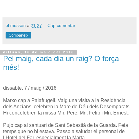
el mossèn
a
21:27
Cap comentari:
Comparteix
dilluns, 16 de maig del 2016
Pel maig, cada dia un raig? O força
més!
dissabte, 7 / maig / 2016
Marxo cap a Palafrugell. Vaig una visita a la Residència
dels Ancians: celebren la Mare de Déu dels Desemparats.
Hi concelebren la missa Mn. Pere, Mn. Felip i Mn. Ernest.
Pujo cap al santuari de Sant Sebastià de la Guarda. Feia
temps que no hi estava. Passo a saludar el personal de
l’Hotel del Far, especialment la Marta.