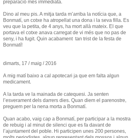
preparació més immediata.
Dino al meu pis. A mitja tarda m’arriba la notícia que, a
Bonmatí, un cotxe ha atropellat una dona i la seva filla. Es
veu que la petita, de 4 anys, ha mort allà mateix. El que
portava el cotxe anava carregat de vi més que no pas de
seny, i ha fugit. Quin acabament tan trist de la festa de
Bonmatí!
dimarts, 17 / maig / 2016
A mig matí baixo a cal apotecari ja que em falta algun
medicament.
A la tarda ve la mainada de catequesi. Ja senten
l’esverament dels darrers dies. Quan diem el parenostre,
preguem per la nena morta a Bonmatí.
Quan acabo, vaig cap a Bonmatí, per participar a la mostra
de rebuig i al minut de silenci que es fa davant de
l’ajuntament del poble. Hi participen unes 200 persones,
molts periodistes, algun representant dels mossos i algun