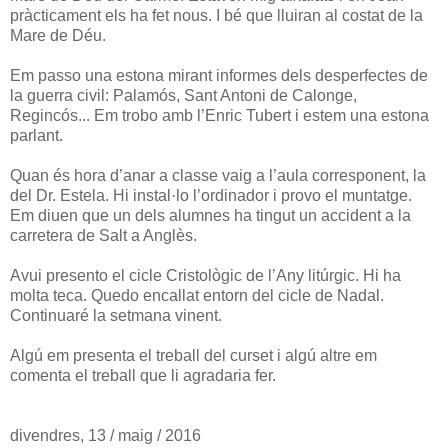
pràcticament els ha fet nous. I bé que lluiran al costat de la
Mare de Déu.
Em passo una estona mirant informes dels desperfectes de
la guerra civil: Palamós, Sant Antoni de Calonge,
Regincós... Em trobo amb l’Enric Tubert i estem una estona
parlant.
Quan és hora d’anar a classe vaig a l’aula corresponent, la
del Dr. Estela. Hi instal·lo l’ordinador i provo el muntatge.
Em diuen que un dels alumnes ha tingut un accident a la
carretera de Salt a Anglès.
Avui presento el cicle Cristològic de l’Any litúrgic. Hi ha
molta teca. Quedo encallat entorn del cicle de Nadal.
Continuaré la setmana vinent.
Algú em presenta el treball del curset i algú altre em
comenta el treball que li agradaria fer.
divendres, 13 / maig / 2016