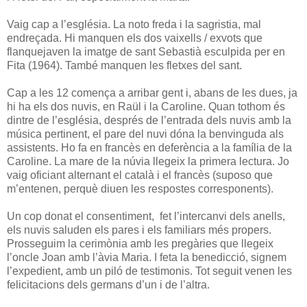
Vaig cap a l’església. La noto freda i la sagristia, mal
endreçada. Hi manquen els dos vaixells / exvots que
flanquejaven la imatge de sant Sebastià esculpida per en
Fita (1964). També manquen les fletxes del sant.
Cap a les 12 comença a arribar gent i, abans de les dues, ja
hi ha els dos nuvis, en Raül i la Caroline. Quan tothom és
dintre de l’església, després de l’entrada dels nuvis amb la
música pertinent, el pare del nuvi dóna la benvinguda als
assistents. Ho fa en francès en deferència a la família de la
Caroline. La mare de la núvia llegeix la primera lectura. Jo
vaig oficiant alternant el català i el francès (suposo que
m’entenen, perquè diuen les respostes corresponents).
Un cop donat el consentiment, fet l’intercanvi dels anells,
els nuvis saluden els pares i els familiars més propers.
Prosseguim la cerimònia amb les pregàries que llegeix
l’oncle Joan amb l’àvia Maria. I feta la benedicció, signem
l’expedient, amb un piló de testimonis. Tot seguit venen les
felicitacions dels germans d’un i de l’altra.