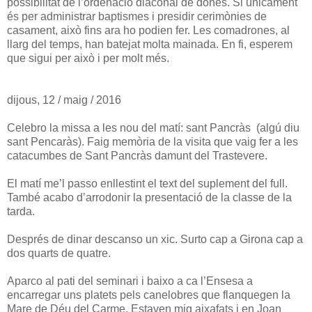
possibilitat de l’ordenació diaconal de dones. Si únicament
és per administrar baptismes i presidir cerimònies de
casament, això fins ara ho podien fer. Les comadrones, al
llarg del temps, han batejat molta mainada. En fi, esperem
que sigui per això i per molt més.
dijous, 12 / maig / 2016
Celebro la missa a les nou del matí: sant Pancràs (algú diu
sant Pencaràs). Faig memòria de la visita que vaig fer a les
catacumbes de Sant Pancràs damunt del Trastevere.
El matí me’l passo enllestint el text del suplement del full.
També acabo d’arrodonir la presentació de la classe de la
tarda.
Després de dinar descanso un xic. Surto cap a Girona cap a
dos quarts de quatre.
Aparco al pati del seminari i baixo a ca l’Ensesa a
encarregar uns platets pels canelobres que flanquegen la
Mare de Déu del Carme. Estaven mig aixafats i en Joan