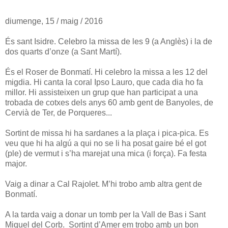
diumenge, 15 / maig / 2016
És sant Isidre. Celebro la missa de les 9 (a Anglès) i la de
dos quarts d’onze (a Sant Martí).
És el Roser de Bonmatí. Hi celebro la missa a les 12 del
migdia. Hi canta la coral Ipso Lauro, que cada dia ho fa
millor. Hi assisteixen un grup que han participat a una
trobada de cotxes dels anys 60 amb gent de Banyoles, de
Cervià de Ter, de Porqueres...
Sortint de missa hi ha sardanes a la plaça i pica-pica. Es
veu que hi ha algú a qui no se li ha posat gaire bé el got
(ple) de vermut i s’ha marejat una mica (i força). Fa festa
major.
Vaig a dinar a Cal Rajolet. M’hi trobo amb altra gent de
Bonmatí.
A la tarda vaig a donar un tomb per la Vall de Bas i Sant
Miquel del Corb. Sortint d’Amer em trobo amb un bon