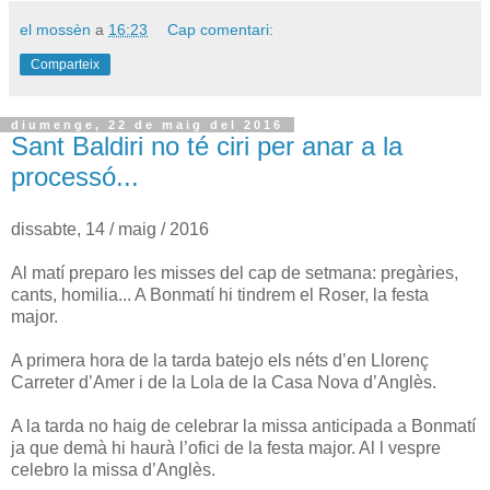
el mossèn
a
16:23
Cap comentari:
Comparteix
diumenge, 22 de maig del 2016
Sant Baldiri no té ciri per anar a la
processó...
dissabte, 14 / maig / 2016
Al matí preparo les misses del cap de setmana: pregàries,
cants, homilia... A Bonmatí hi tindrem el Roser, la festa
major.
A primera hora de la tarda batejo els néts d’en Llorenç
Carreter d’Amer i de la Lola de la Casa Nova d’Anglès.
A la tarda no haig de celebrar la missa anticipada a Bonmatí
ja que demà hi haurà l’ofici de la festa major. Al l vespre
celebro la missa d’Anglès.