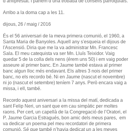
d’arxiprestat. I parlem d’una trobada de consells parroquials.
Arribo a la doma cap a les 11.
dijous, 26 / maig / 2016
És el 56 aniversari de la meva primera comunió, el 1960, a
Santa Maria de Banyoles. Aquell any s'esqueia el dijous de
l'Ascensió. Diria que me la va administrar Mn. Francesc
Sala. El meu catequista va ser Mn. Lluís Teixidor. Vaig
quedar 5 de la colla dels nens (érem uns 50) i em vaig poder
asseure al primer banc. En Jaume també estava al primer
banc algun lloc més endavant. Els altres 3 nois del primer
banc, no els recordo bé. Ni en Jaume (nascut el novembre)
ni jo (nascut el setembre) teníem 7 anys. Però encara vaig a
missa, i ell, també.
Recordo aquest aniversari a la missa del matí, dedicada a
sant Felip Neri, un sant que em cau simpàtic per moltes
raons. Per cert, un capellà de la Congregació de l’Oratori, el
P. Jaume Garcia Estragués, bon amic dels meus pares, em
va dedicar un poema pel meu recordatori de primera
comunió. Sé que també n’havia dedicat un a les meves