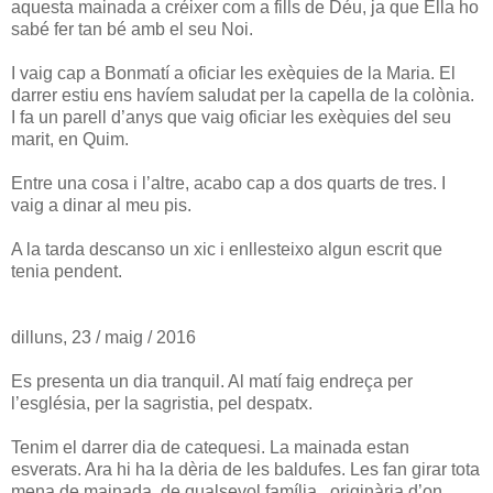
aquesta mainada a créixer com a fills de Déu, ja que Ella ho
sabé fer tan bé amb el seu Noi.
I vaig cap a Bonmatí a oficiar les exèquies de la Maria. El
darrer estiu ens havíem saludat per la capella de la colònia.
I fa un parell d’anys que vaig oficiar les exèquies del seu
marit, en Quim.
Entre una cosa i l’altre, acabo cap a dos quarts de tres. I
vaig a dinar al meu pis.
A la tarda descanso un xic i enllesteixo algun escrit que
tenia pendent.
dilluns, 23 / maig / 2016
Es presenta un dia tranquil. Al matí faig endreça per
l’església, per la sagristia, pel despatx.
Tenim el darrer dia de catequesi. La mainada estan
esverats. Ara hi ha la dèria de les baldufes. Les fan girar tota
mena de mainada, de qualsevol família, originària d’on