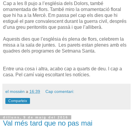
Cap a les 8 pujo a l’església dels Dolors, també
ornamentada de flors. També miro la ornamentació floral
que hi ha a la Mercè. Em passa pel cap els dies que hi
estigué el pare convalescent durant la guerra civil, després
d’una greu peritonitis que passà i que l’alliberà.
Aquests dies que l’església és plena de flors, celebrem la
missa a la sala de juntes. Les parets estan plenes amb els
quadres dels programes de Setmana Santa.
Entre una cosa i altra, acabo cap a quarts de deu. I cap a
casa. Pel camí vaig escoltant les notícies.
el mossèn
a
16:39
Cap comentari:
Comparteix
dilluns, 9 de maig del 2016
Val més tard que no pas mai