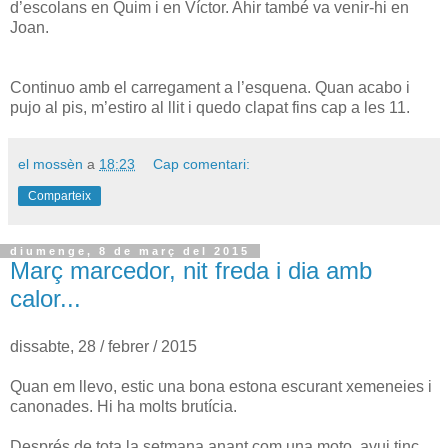
d’escolans en Quim i en Víctor. Ahir també va venir-hi en
Joan.
Continuo amb el carregament a l’esquena. Quan acabo i
pujo al pis, m’estiro al llit i quedo clapat fins cap a les 11.
el mossèn
a
18:23
Cap comentari:
Comparteix
diumenge, 8 de març del 2015
Març marcedor, nit freda i dia amb
calor...
dissabte, 28 / febrer / 2015
Quan em llevo, estic una bona estona escurant xemeneies i
canonades. Hi ha molts brutícia.
Després de tota la setmana anant com una moto, avui tinc