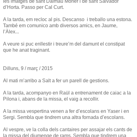
les imatges de sant Dalmau Moner i de sant Salvador
d’Horta. Passo per Cal Curt.
A la tarda, em recloc al pis. Descanso i treballo una estona.
També em comunico amb diversos amics, en Jaume,
l’Àlex...
A veure si puc enllestir i treure’m del damunt el constipat
que he anat traginant.
Dilluns, 9 / març / 2015
Al mati m’arribo a Salt a fer un parell de gestions.
A la tarda, acompanyo en Raül a entrenament de caiac a la
Pilona i, abans de la missa, el vaig a recollir.
A la missa vespertina venen a fer d’escolans en Yaser i en
Sergi. Sembla que tindrem una altra fornada d’escolans.
Al vespre, ve la colla dels cantaires per assajar els cants de
la missa del diumenge de rams. Sembla que tindrem una