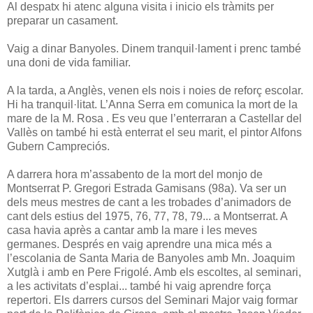
Al despatx hi atenc alguna visita i inicio els tràmits per
preparar un casament.
Vaig a dinar Banyoles. Dinem tranquil·lament i prenc també
una doni de vida familiar.
A la tarda, a Anglès, venen els nois i noies de reforç escolar.
Hi ha tranquil·litat. L’Anna Serra em comunica la mort de la
mare de la M. Rosa . Es veu que l’enterraran a Castellar del
Vallès on també hi està enterrat el seu marit, el pintor Alfons
Gubern Campreciós.
A darrera hora m’assabento de la mort del monjo de
Montserrat P. Gregori Estrada Gamisans (98a). Va ser un
dels meus mestres de cant a les trobades d’animadors de
cant dels estius del 1975, 76, 77, 78, 79... a Montserrat. A
casa havia après a cantar amb la mare i les meves
germanes. Després en vaig aprendre una mica més a
l’escolania de Santa Maria de Banyoles amb Mn. Joaquim
Xutglà i amb en Pere Frigolé. Amb els escoltes, al seminari,
a les activitats d’esplai... també hi vaig aprendre força
repertori. Els darrers cursos del Seminari Major vaig formar