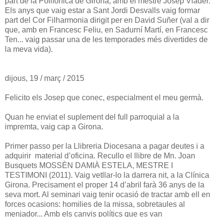
part de la Polifònica de Girona, amb el mestre Josep Viader.
Els anys que vaig estar a Sant Jordi Desvalls vaig formar
part del Cor Filharmonia dirigit per en David Suñer (val a dir
que, amb en Francesc Feliu, en Sadurní Martí, en Francesc
Ten... vaig passar una de les temporades més divertides de
la meva vida).
dijous, 19 / març / 2015
Felicito els Josep que conec, especialment el meu germà.
Quan he enviat el suplement del full parroquial a la
impremta, vaig cap a Girona.
Primer passo per la Llibreria Diocesana a pagar deutes i a
adquirir material d’oficina. Recullo el llibre de Mn. Joan
Busquets MOSSÈN DAMIÀ ESTELA, MESTRE I
TESTIMONI (2011). Vaig vetllar-lo la darrera nit, a la Clínica
Girona. Precisament el proper 14 d’abril farà 36 anys de la
seva mort. Al seminari vaig tenir ocasió de tractar amb ell en
forces ocasions: homilies de la missa, sobretaules al
menjador... Amb els canvis polítics que es van