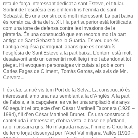
retaule força interessant dedicat a sant Esteve, el titular.
Sortint de l’església ens enfilem fins l’ermita de sant
Sebastià. És una construcció molt interessant. La part baixa
és romànica, diria del s. XI. I la part superior està fortificada,
com una torre de defensa contra les invasions de la
pirateria. És una construcció que em recorda molt la part
antiga de Sant Sebastià de la Guarda. Es veu que és
l’antiga església parroquial, abans que es construís
l’església de Sant Esteve a la part baixa. L’entorn està molt
desafavorit amb un cementiri molt lleig i molt abandonat tot
plegat. Hi evoquem personatges vinculats al poble com
Carles Fages de Climent, Tomàs Garcés, els avis de Mn.
Cervera...
I, és clar, també visitem Port de la Selva. La construcció és
interessant, amb una nau semblant a la d’Anglès. A la part
de l’absis, a la capçalera, es va fer una ampliació els anys
60 seguint el projecte d’en Cèsar Martinell Taxonera (1928 –
1994), fill d’en Cèsar Martinell Brunet. És una construcció
cantelluda i interessant, d’obra vista, a base de pòrtland,
rajol i pissarra gris. No m’agrada massa l’immens Crucificat
de ferro forjat dissenyat per l’Abel Vallmitjana Vallès (1910 –