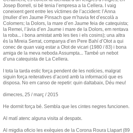
Josep Borrell, si bé tenia l’empresa a la Cellera. I vaig
coneixent gent entre les víctimes de l’accident: l’Anna
(muller d’en Jaume Pinsach que m’havia fet d’escolà a
Colomers; la Dolors, la mare d’en Jaume feia de catequista;
la Remei, l’àvia d’en Jaume i mare de la Dolors, em rentava
la roba... i bona amistat amb les ties i els cosins); una altra
és la Mireia Serrat, companya d’en Pere Bahí d’Olot a qui
conec de quan vaig estar a Olot de vicari (1980 / 83) i bona
amiga de la meva neboda Assumpta... També un nebot
d’una catequista de La Cellera.
I tota la tarda estic força pendent de les notícies, malgrat
siguin força reiteratives d’acord amb la informació que es
disposa. No em canso de repetir: quin daltabaix, Déu meu!
dimecres, 25 / març / 2015
He dormit força bé. Sembla que les cintes negres funcionen.
Al matí atenc alguna visita al despatx.
Al migdia oficio les exèquies de la Corona Roura Llapart (89