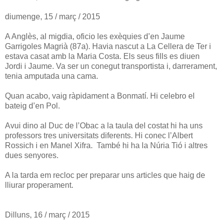
diumenge, 15 / març / 2015
A Anglès, al migdia, oficio les exèquies d’en Jaume
Garrigoles Magrià (87a). Havia nascut a La Cellera de Ter i
estava casat amb la Maria Costa. Els seus fills es diuen
Jordi i Jaume. Va ser un conegut transportista i, darrerament,
tenia amputada una cama.
Quan acabo, vaig ràpidament a Bonmatí. Hi celebro el
bateig d’en Pol.
Avui dino al Duc de l’Obac a la taula del costat hi ha uns
professors tres universitats diferents. Hi conec l’Albert
Rossich i en Manel Xifra. També hi ha la Núria Tió i altres
dues senyores.
A la tarda em recloc per preparar uns articles que haig de
lliurar properament.
Dilluns, 16 / març / 2015