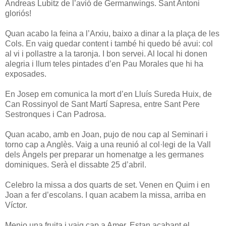
Andreas Lubitz de l’avió de Germanwings. Sant Antoni
gloriós!
Quan acabo la feina a l’Arxiu, baixo a dinar a la plaça de les
Cols. En vaig quedar content i també hi quedo bé avui: col
al vi i pollastre a la taronja. I bon servei. Al local hi donen
alegria i llum teles pintades d’en Pau Morales que hi ha
exposades.
En Josep em comunica la mort d’en Lluís Sureda Huix, de
Can Rossinyol de Sant Martí Sapresa, entre Sant Pere
Sestronques i Can Padrosa.
Quan acabo, amb en Joan, pujo de nou cap al Seminari i
torno cap a Anglès. Vaig a una reunió al col·legi de la Vall
dels Àngels per preparar un homenatge a les germanes
dominiques. Serà el dissabte 25 d’abril.
Celebro la missa a dos quarts de set. Venen en Quim i en
Joan a fer d’escolans. I quan acabem la missa, arriba en
Víctor.
Menjo una fruita i vaig cap a Amer. Estan acabant el