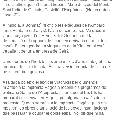
I molts altres que n’he anat trobant: Mare de Déu del Mont,
Sant Feliu de Guíxols, Castelló d’Empúries... (Ho recordes,
Josep??)
Al migdia, a Bonmatí, hi oficio les exèquies de l’Amparo
Trias Fontané (83 anys), l’àvia de can Salsa. Va quedar
viuda força jove d’en Pere Salce Sequedo (de la
deformació del cognom del marit en derivaria el nom de la
casa). El seu gendre ha vingut des de la Xina on hi està
treballant per una empresa de Celrà.
Dino porros de l’hort, bullits amb un xic d’arròs integral, una
rodanxa de lluç i tomata. És una versió reduïda de l’olla de
peix, però ben gustosa.
A la tarda poleixo el text del Viacrucis per diumenge. I
m’arribo a la Impremta Pagès a recollir els programes de
Setmana Santa de l’Arxiprestat. Han quedat bé. Els ha
preparat i dissenyat en Miquel: per alguna cosa és de la
professió. Quedo sorprès, a la Impremta Pagès, quan em
mostren les obres d’ampliació de les seves instal·lacions
que passaran a ocupar el doble espai. Vol dir que hi ha