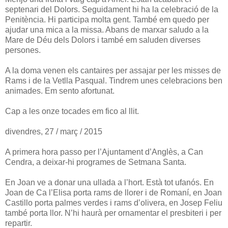
septenari del Dolors. Seguidament hi ha la celebració de la
Penitència. Hi participa molta gent. També em quedo per
ajudar una mica a la missa. Abans de marxar saludo a la
Mare de Déu dels Dolors i també em saluden diverses
persones.
A la doma venen els cantaires per assajar per les misses de
Rams i de la Vetlla Pasqual. Tindrem unes celebracions ben
animades. Em sento afortunat.
Cap a les onze tocades em fico al llit.
divendres, 27 / març / 2015
A primera hora passo per l’Ajuntament d’Anglès, a Can
Cendra, a deixar-hi programes de Setmana Santa.
En Joan ve a donar una ullada a l’hort. Està tot ufanós. En
Joan de Ca l’Elisa porta rams de llorer i de Romaní, en Joan
Castillo porta palmes verdes i rams d’olivera, en Josep Feliu
també porta llor. N’hi haurà per ornamentar el presbiteri i per
repartir.