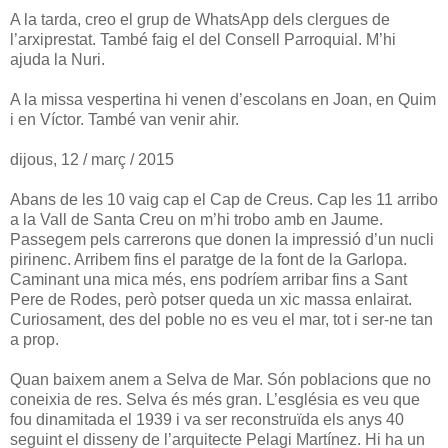
A la tarda, creo el grup de WhatsApp dels clergues de
l’arxiprestat. També faig el del Consell Parroquial. M’hi
ajuda la Nuri.
A la missa vespertina hi venen d’escolans en Joan, en Quim
i en Víctor. També van venir ahir.
dijous, 12 / març / 2015
Abans de les 10 vaig cap el Cap de Creus. Cap les 11 arribo
a la Vall de Santa Creu on m’hi trobo amb en Jaume.
Passegem pels carrerons que donen la impressió d’un nucli
pirinenc. Arribem fins el paratge de la font de la Garlopa.
Caminant una mica més, ens podríem arribar fins a Sant
Pere de Rodes, però potser queda un xic massa enlairat.
Curiosament, des del poble no es veu el mar, tot i ser-ne tan
a prop.
Quan baixem anem a Selva de Mar. Són poblacions que no
coneixia de res. Selva és més gran. L’església es veu que
fou dinamitada el 1939 i va ser reconstruïda els anys 40
seguint el disseny de l’arquitecte Pelagi Martínez. Hi ha un