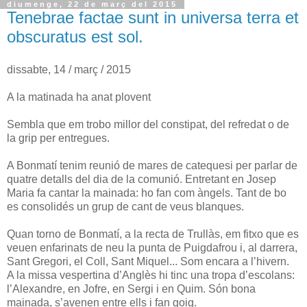
diumenge, 22 de març del 2015
Tenebrae factae sunt in universa terra et
obscuratus est sol.
dissabte, 14 / març / 2015
A la matinada ha anat plovent
Sembla que em trobo millor del constipat, del refredat o de
la grip per entregues.
A Bonmatí tenim reunió de mares de catequesi per parlar de
quatre detalls del dia de la comunió. Entretant en Josep
Maria fa cantar la mainada: ho fan com àngels. Tant de bo
es consolidés un grup de cant de veus blanques.
Quan torno de Bonmatí, a la recta de Trullàs, em fitxo que es
veuen enfarinats de neu la punta de Puigdafrou i, al darrera,
Sant Gregori, el Coll, Sant Miquel... Som encara a l’hivern.
A la missa vespertina d’Anglès hi tinc una tropa d’escolans:
l’Alexandre, en Jofre, en Sergi i en Quim. Són bona
mainada, s’avenen entre ells i fan goig.