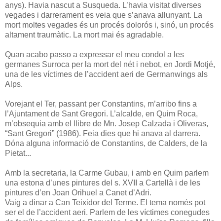
anys). Havia nascut a Susqueda. L’havia visitat diverses
vegades i darrerament es veia que s’anava allunyant. La
mort moltes vegades és un procés dolorós i, sinó, un procés
altament traumàtic. La mort mai és agradable.
Quan acabo passo a expressar el meu condol a les
germanes Surroca per la mort del nét i nebot, en Jordi Motjé,
una de les víctimes de l’accident aeri de Germanwings als
Alps.
Vorejant el Ter, passant per Constantins, m’arribo fins a
l’Ajuntament de Sant Gregori. L’alcalde, en Quim Roca,
m’obsequia amb el llibre de Mn. Josep Calzada i Oliveras,
“Sant Gregori” (1986). Feia dies que hi anava al darrera.
Dóna alguna informació de Constantins, de Calders, de la
Pietat...
Amb la secretaria, la Carme Gubau, i amb en Quim parlem
una estona d’unes pintures del s. XVII a Cartellà i de les
pintures d’en Joan Orihuel a Canet d’Adri.
Vaig a dinar a Can Teixidor del Terme. El tema només pot
ser el de l’accident aeri. Parlem de les víctimes conegudes