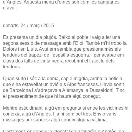
d’Anglès. Aquesta mena d’eines són com les campanes
d’avui.
dimarts, 24 / març / 2015
Es presenta un dia plujós. Baixo al poble i vaig a fer una
segona sessió de massatge amb l’Eloi. També m’hi trobo la
Dolors i en Lluís. Avui em sembla que pressiona més els
tendons del trapezi de l’espatlla esquerra. I per acabar em
clava dos talls de cinta negra recobrint el trajecte dels
tendons.
Quan surto i sóc a la doma, cap a migdia, arriba la notícia
que s’ha estavellat un avió als Alps francesos. Havia sortit
de Barcelona i s’adreçava a Alemanya, a Düsseldorf. Tinc
el pressentiment de que hi haurà algú conegut.
Mentre estic dinant, algú em pregunta si entre les víctimes hi
coneixia algú d’Anglès. I ja hi som pel tros. Envio varis
missatges per saber si algú coneix alguna víctima.
Certament, es coneix la identitat d’un feligrès d’Anglès, en