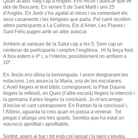
Quan acabo, vaig cap a Anglès. Ens recull l’autocar que ve
des de Bescanó. En venen 5 de Sant Martí i uns 25
d’Anglès. En Jordi s’ha agafat al micro i va comentant els
seus casaments i les llengües que parla. Pel camí recollim
altres participants a La Cellera. Els d’Amer, Les Planes i
Sant Feliu pugen amb un altre autocar.
Arribem al santuari de la Salut cap a les 5. Som cap un
centenar de participants i omplim l’església. Hi fa força fred.
A fora estem a 4º i, a l’interior, possiblement no arribem a
10º. .
En Jesús ens dóna la benvinguda. I anem desgranant les
estacions. Les anuncia la Maria, una de les escolanes.
L’Avelí llegeix el text bíblic corresponent, la Pilar Daunis
llegeix la reflexió, en Quim (l’altre escolà) llegeix la intenció i
la germana Xarles llegeix la conclusió. Jo m’encarrego
d’iniciar el cant corresponent. En Ramon fa la conclusió i,
l’Albino, aguanta la creu quan es passa a venerar. Tot
plegat s’allarga uns tres quarts. Sembla que ha estat un
viacrucis aprofitat i aprofitable.
Sortint, anem al bar i tot està col·lapsat i la gent s’enutja.