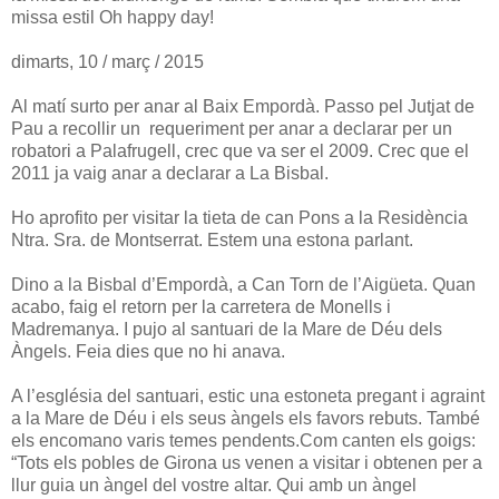
missa estil Oh happy day!
dimarts, 10 / març / 2015
Al matí surto per anar al Baix Empordà. Passo pel Jutjat de
Pau a recollir un requeriment per anar a declarar per un
robatori a Palafrugell, crec que va ser el 2009. Crec que el
2011 ja vaig anar a declarar a La Bisbal.
Ho aprofito per visitar la tieta de can Pons a la Residència
Ntra. Sra. de Montserrat. Estem una estona parlant.
Dino a la Bisbal d’Empordà, a Can Torn de l’Aigüeta. Quan
acabo, faig el retorn per la carretera de Monells i
Madremanya. I pujo al santuari de la Mare de Déu dels
Àngels. Feia dies que no hi anava.
A l’església del santuari, estic una estoneta pregant i agraint
a la Mare de Déu i els seus àngels els favors rebuts. També
els encomano varis temes pendents.
Com canten els goigs:
“Tots els pobles de Girona us venen a visitar i obtenen per a
llur guia un àngel del vostre altar. Qui amb un àngel