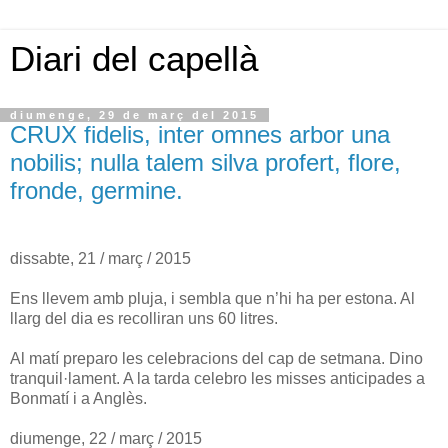
Diari del capellà
diumenge, 29 de març del 2015
CRUX fidelis, inter omnes arbor una
nobilis; nulla talem silva profert, flore,
fronde, germine.
dissabte, 21 / març / 2015
Ens llevem amb pluja, i sembla que n’hi ha per estona. Al
llarg del dia es recolliran uns 60 litres.
Al matí preparo les celebracions del cap de setmana. Dino
tranquil·lament. A la tarda celebro les misses anticipades a
Bonmatí i a Anglès.
diumenge, 22 / març / 2015