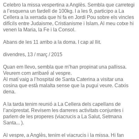
Celebro la missa vespertina a Anglès. Sembla que carretegi
a l’esquena un fardell de 100kg. I a les 9, participo a La
Cellera a la xerrada que hi fa en Jordi Pou sobre els vincles
difícils entre Judaisme, Cristianisme i Islam. Al meu cotxe hi
venen la Maria, la Fe i la Consol.
Abans de les 11 arribo a la doma. I cap al llit.
divendres, 13 / març / 2015
Quan em llevo, sembla que m’han propinat una pallissa.
Veurem com arribaré al vespre.
Al matí vaig a l’hospital de Santa Caterina a visitar una
cosina que està malalta sense que la pugui veure. Catxis
dena.
A la tarda tenim reunió a La Cellera dels capellans de
l’arxiprestat. Revisem les darreres activitats conjuntes i
parlem de les properes (viacrucis a La Salut, Setmana
Santa... ).
Al vespre, a Anglès, tenim el viacrucis i la missa. Hi fan