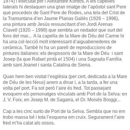
1974) i executat per l’Alexandre Kontos. A les capelles
laterals hi destaquen una gran imatge de l’apòstol sant Pere
que procedeix de Sant Pere de Rodes, una tela del Crist de
la Tramuntana d’en Jaume Planas Gallès (1926 – 1996),
una pintura amb Jesús ressuscitant d’en Jordi Arenas
Clavell (1920 – 1998) que sembla un nedador que surt del
fons del mar... A la capella de la Mare de Déu del Carme hi
ha una col·lecció molt interessant d’aiguabeneiteres de
ceràmica. També hi ha un parell de reproduccions de
pintures italianes: els desposoris de la Mare de Déu i sant
Josep (la que Rafael pintà el 1504) i una Sagrada Família
amb sant Joanet i santa Catalina de Siena.
Quan hem ben visitat l’església (per cert, dedicada a la Mare
de Déu de les Neus) anem a dinar i, a la tarda, a fer una
volta pel port. Fa sol però l’aire és fred. Tot passejant
evoquem els personatges vinculats amb Port de la Selva: en
J. V. Foix, en Josep M. de Sagarra, el Dr. Moisès Broggi...
Cap a les cinc surto de Port de la Selva. Sembla que no em
trobo massa bé i tota l’esquena em cruix. Segurament l’aire
fred m’ha calat als ossos.