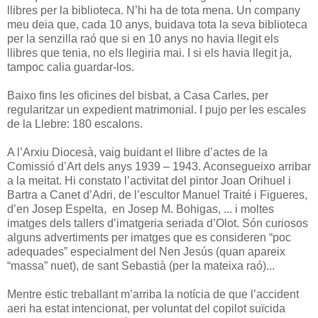
llibres per la biblioteca. N’hi ha de tota mena. Un company
meu deia que, cada 10 anys, buidava tota la seva biblioteca
per la senzilla raó que si en 10 anys no havia llegit els
llibres que tenia, no els llegiria mai. I si els havia llegit ja,
tampoc calia guardar-los.
Baixo fins les oficines del bisbat, a Casa Carles, per
regularitzar un expedient matrimonial. I pujo per les escales
de la Llebre: 180 escalons.
A l’Arxiu Diocesà, vaig buidant el llibre d’actes de la
Comissió d’Art dels anys 1939 – 1943. Aconsegueixo arribar
a la meitat. Hi constato l’activitat del pintor Joan Orihuel i
Bartra a Canet d’Adri, de l’escultor Manuel Traité i Figueres,
d’en Josep Espelta, en Josep M. Bohigas, ... i moltes
imatges dels tallers d’imatgeria seriada d’Olot. Són curiosos
alguns advertiments per imatges que es consideren “poc
adequades” especialment del Nen Jesús (quan apareix
“massa” nuet), de sant Sebastià (per la mateixa raó)...
Mentre estic treballant m’arriba la notícia de que l’accident
aeri ha estat intencionat, per voluntat del copilot suïcida