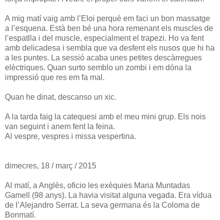
A mig matí vaig amb l’Eloi perquè em faci un bon massatge
a l’esquena. Està ben bé una hora remenant els muscles de
l’espatlla i del muscle, especialment el trapezi. Ho va fent
amb delicadesa i sembla que va desfent els nusos que hi ha
a les puntes. La sessió acaba unes petites descàrregues
elèctriques. Quan surto semblo un zombi i em dóna la
impressió que res em fa mal.
Quan he dinat, descanso un xic.
A la tarda faig la catequesi amb el meu mini grup. Els nois
van seguint i anem fent la feina.
Al vespre, vespres i missa vespertina.
dimecres, 18 / març / 2015
Al matí, a Anglès, oficio les exèquies Maria Muntadas
Gamell (98 anys). La havia visitat alguna vegada. Era vídua
de l’Alejandro Serrat. La seva germana és la Coloma de
Bonmatí.