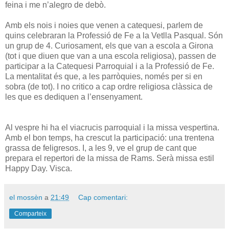
feina i me n’alegro de debò.
Amb els nois i noies que venen a catequesi, parlem de
quins celebraran la Professió de Fe a la Vetlla Pasqual. Són
un grup de 4. Curiosament, els que van a escola a Girona
(tot i que diuen que van a una escola religiosa), passen de
participar a la Catequesi Parroquial i a la Professió de Fe.
La mentalitat és que, a les parròquies, només per si en
sobra (de tot). I no critico a cap ordre religiosa clàssica de
les que es dediquen a l’ensenyament.
Al vespre hi ha el viacrucis parroquial i la missa vespertina.
Amb el bon temps, ha crescut la participació: una trentena
grassa de feligresos. I, a les 9, ve el grup de cant que
prepara el repertori de la missa de Rams. Serà missa estil
Happy Day. Visca.
el mossèn
a
21:49
Cap comentari:
Comparteix