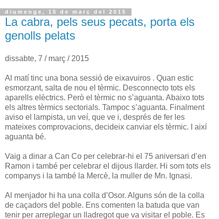
diumenge, 15 de març del 2015
La cabra, pels seus pecats, porta els
genolls pelats
dissabte, 7 / març / 2015
Al matí tinc una bona sessió de eixavuiros . Quan estic
esmorzant, salta de nou el tèrmic. Desconnecto tots els
aparells elèctrics. Però el tèrmic no s’aguanta. Abaixo tots
els altres tèrmics sectorials. Tampoc s’aguanta. Finalment
aviso el lampista, un veí, que ve i, després de fer les
mateixes comprovacions, decideix canviar els tèrmic. I així
aguanta bé.
Vaig a dinar a Can Co per celebrar-hi el 75 aniversari d’en
Ramon i també per celebrar el dijous llarder. Hi som tots els
companys i la també la Mercè, la muller de Mn. Ignasi.
Al menjador hi ha una colla d’Osor. Alguns són de la colla
de caçadors del poble. Ens comenten la batuda que van
tenir per arreplegar un lladregot que va visitar el poble. Es