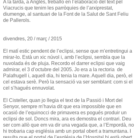
A la tarda, a Anglès, treballo en l’elaboració del text pel
Viacrucis que tenim les parròquies de l’arxiprestat,
diumenge, al santuari de la Font de la Salut de Sant Feliu
de Pallerols.
divendres, 20 / març / 2015
El matí estic pendent de l’eclipsi, sense que m’entretingui a
mirar-lo. Està un xic núvol i, amb l’eclipsi, sembla que la
nuvolada és de pluja. Recordo el darrer eclipsi que vaig
admirar, el 3 d’octubre del 2005. Jo era a la rectoria de
Palafrugell i, aquell dia, hi tenia la mare. Aquell dia, però, el
cel estava serè. Però la sensació va ser semblant: com si el
cel s’hagués ennuvolat.
El Cisteller, quan jo llegia el text de la Passió i Mort del
Senyor, sempre m’havia dit que era impossible que en
ocasió de l’equinocci de primavera es pogués produir un
eclipsi de sol. Doncs mira, ara es demostra el contrari. Deu
ser com allò que em va dir una vegada que, a l’Empordà, no
hi trobaria cap església amb un portal obert a tramuntana. I
resulta que el portal de l’església de l’Hospital hi està obert.