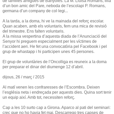
de famílies amigues de Banyoles. La M. Lluïsa Romans, filla
d’un bon amic del Pare, neboda de l’escolapi P. Romans,
germana d’un company de col·legi...
A la tarda, a la doma, hi ve la mainada del reforç escolar.
Quan acaben, amb els voluntaris, fem una mica de revisió
del trimestre. Ens falten voluntaris.
A la missa vespertina d’aquesta diada de l’Anunciació del
Senyor hi preguem especialment per les víctimes de
l’accident aeri. He fet una convocatòria pel Facebook i pel
grup de whastapp i hi participen unes 45 persones.
El grup de voluntàries de l’Oncolliga es reuneix a la doma
per preparar el dinar del diumenge 12 d’abril.
dijous, 26 / març / 2015
Al matí venen les confraresses de l’Escombra. Deixen
l’església neta i endreçada per aquests dies. Quina sort tenir
un equip així. Amb tot, necessiten reforç.
Cap a les 10 surto cap a Girona. Aparco al pati del seminari:
crec que no ho havia fet mai. Descarrego tres capses de