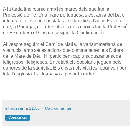
A la tarda tinc reunió amb les mares dels que fan la
Professió de Fe. Una mare portuguesa s’estranya del baix
interès religiós que constata a les famílies d’aquí. Es veu
que, a Portugal, gairebé tots els nois i noies fan la Professió
de Fe i rebem el Crisma (o sigui, la Confirmació).
Al vespre seguim el Camí de Maria, la variant mariana del
viacrucis, amb set estacions que commemoren els Dolors
de la Mare de Déu. Hi participem cap una quarantena de
feligresos i feligreses. Entretant els escolans juguen pels
darreres de la sagristia. Els crists i els xiscles retrunyen per
tota l’església. La Joana va a posar-hi ordre.
el mossèn
a
21:36
Cap comentari:
Comparteix