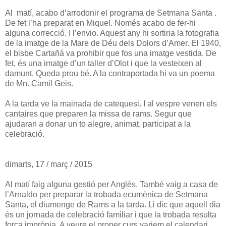
Al matí, acabo d’arrodonir el programa de Setmana Santa .
De fet l’ha preparat en Miquel. Només acabo de fer-hi
alguna correcció. I l’envio. Aquest any hi sortiria la fotografia
de la imatge de la Mare de Déu dels Dolors d’Amer. El 1940,
el bisbe Cartañá va prohibir que fos una imatge vestida. De
fet, és una imatge d’un taller d’Olot i que la vesteixen al
damunt. Queda prou bé. A la contraportada hi va un poema
de Mn. Camil Geis.
A la tarda ve la mainada de catequesi. I al vespre venen els
cantaires que preparen la missa de rams. Segur que
ajudaran a donar un to alegre, animat, participat a la
celebració.
dimarts, 17 / març / 2015
Al matí faig alguna gestió per Anglès. També vaig a casa de
l’Arnaldo per preparar la trobada ecumènica de Setmana
Santa, el diumenge de Rams a la tarda. Li dic que aquell dia
és un jornada de celebració familiar i que la trobada resulta
força impròpia. A veure el proper curs variem el calendari.