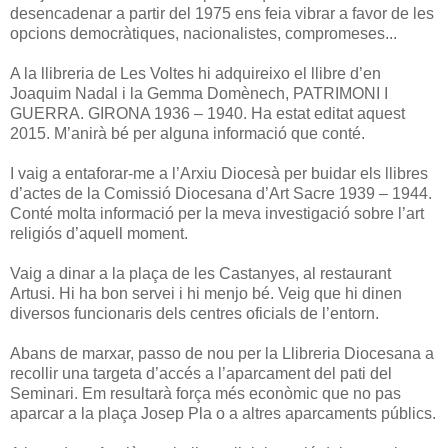
desencadenar a partir del 1975 ens feia vibrar a favor de les
opcions democràtiques, nacionalistes, compromeses...
A la llibreria de Les Voltes hi adquireixo el llibre d’en
Joaquim Nadal i la Gemma Domènech, PATRIMONI I
GUERRA. GIRONA 1936 – 1940. Ha estat editat aquest
2015. M’anirà bé per alguna informació que conté.
I vaig a entaforar-me a l’Arxiu Diocesà per buidar els llibres
d’actes de la Comissió Diocesana d’Art Sacre 1939 – 1944.
Conté molta informació per la meva investigació sobre l’art
religiós d’aquell moment.
Vaig a dinar a la plaça de les Castanyes, al restaurant
Artusi. Hi ha bon servei i hi menjo bé. Veig que hi dinen
diversos funcionaris dels centres oficials de l’entorn.
Abans de marxar, passo de nou per la Llibreria Diocesana a
recollir una targeta d’accés a l’aparcament del pati del
Seminari. Em resultarà força més econòmic que no pas
aparcar a la plaça Josep Pla o a altres aparcaments públics.