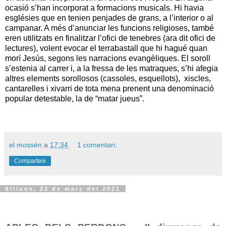
ocasió s’han incorporat a formacions musicals. Hi havia
esglésies que en tenien penjades de grans, a l’interior o al
campanar. A més d’anunciar les funcions religioses, també
eren utilitzats en finalitzar l’ofici de tenebres (ara dit ofici de
lectures), volent evocar el terrabastall que hi hagué quan
morí Jesús, segons les narracions evangèliques. El soroll
s’estenia al carrer i, a la fressa de les matraques, s’hi afegia
altres elements sorollosos (cassoles, esquellots),
xiscles,
cantarelles i xivarri de tota mena prenent una denominació
popular detestable, la de “matar jueus”.
el mossèn
a
17:34
1 comentari:
Comparteix
dilluns, 22 de març del 2021