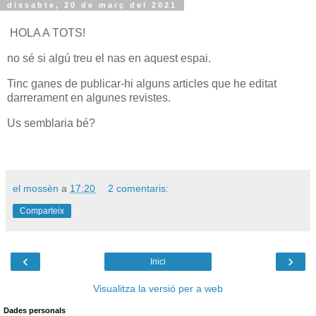
dissabte, 20 de març del 2021
HOLA A TOTS!
no sé si algú treu el nas en aquest espai.
Tinc ganes de publicar-hi alguns articles que he editat
darrerament en algunes revistes.
Us semblaria bé?
el mossèn
a
17:20
2 comentaris:
Comparteix
‹
›
Inici
Visualitza la versió per a web
Dades personals