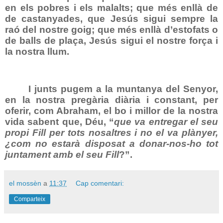
en els pobres i els malalts; que més enllà de
de castanyades, que Jesús sigui sempre la
raó del nostre goig; que més enllà d’estofats o
de balls de plaça, Jesús sigui el nostre força i
la nostra llum.
I junts pugem a la muntanya del Senyor,
en la nostra pregària diària i constant, per
oferir, com Abraham, el bo i millor de la nostra
vida sabent que, Déu, “
que va entregar el seu
propi Fill per tots nosaltres i no el va plànyer,
¿com no estarà disposat a donar-nos-ho tot
juntament amb el seu Fill
?”.
el mossèn
a
11:37
Cap comentari:
Comparteix