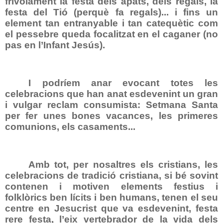
frívolament la festa dels àpats, dels regals, la
festa del Tió (perquè fa regals)... i fins un
element tan entranyable i tan catequètic com
el pessebre queda focalitzat en el caganer (no
pas en l’Infant Jesús).
I podríem anar evocant totes les
celebracions que han anat esdevenint un gran
i vulgar reclam consumista: Setmana Santa
per fer unes bones vacances, les primeres
comunions, els casaments...
Amb tot, per nosaltres els cristians, les
celebracions de tradició cristiana, si bé sovint
contenen i motiven elements festius i
folklòrics ben lícits i ben humans, tenen el seu
centre en Jesucrist que va esdevenint, festa
rere festa, l’eix vertebrador de la vida dels