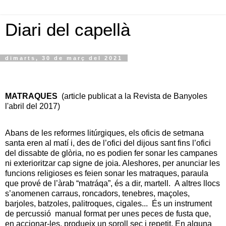
Diari del capellà
dimarts, 30 de març del 2021
MATRAQUES
(article publicat a la Revista de Banyoles
l'abril del 2017)
Abans de les reformes litúrgiques, els oficis de setmana
santa eren al matí i, des de l’ofici del dijous sant fins l’ofici
del dissabte de glòria, no es podien fer sonar les campanes
ni exterioritzar cap signe de joia. Aleshores, per anunciar les
funcions religioses es feien sonar les matraques, paraula
que prové de l’àrab “matráqa”, és a dir, martell.
A altres llocs
s’anomenen carraus, roncadors, tenebres, maçoles,
barjoles, batzoles, palitroques, cigales...
És un instrument
de percussió
manual format per unes peces de fusta que,
en accionar-les, produeix un soroll sec i repetit. En alguna