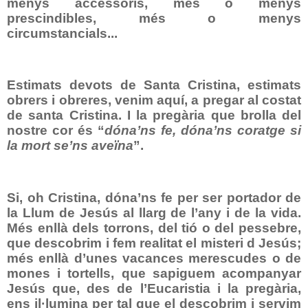
menys accessoris, més o menys
prescindibles, més o menys
circumstancials...
Estimats devots de Santa Cristina, estimats
obrers i obreres, venim aquí, a pregar al costat
de santa Cristina. I la pregària que brolla del
nostre cor és “
dóna’ns fe, dóna’ns coratge si
la mort se’ns aveïna
”.
Si, oh Cristina, dóna’ns fe per ser portador de
la Llum de Jesús al llarg de l’any i de la vida.
Més enllà dels torrons, del tió o del pessebre,
que descobrim i fem realitat el misteri d Jesús;
més enllà d’unes vacances merescudes o de
mones i tortells, que sapiguem acompanyar
Jesús que, des de l’Eucaristia i la pregària,
ens il·lumina per tal que el descobrim i servim