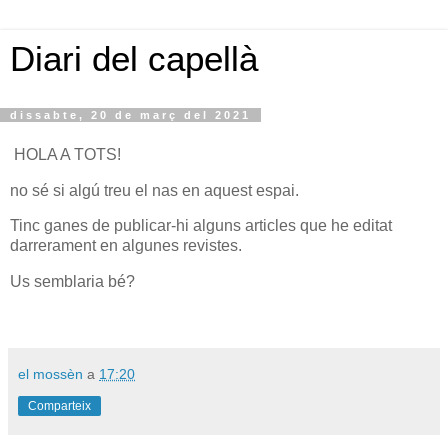
Diari del capellà
dissabte, 20 de març del 2021
HOLA A TOTS!
no sé si algú treu el nas en aquest espai.
Tinc ganes de publicar-hi alguns articles que he editat
darrerament en algunes revistes.
Us semblaria bé?
el mossèn
a
17:20
Comparteix