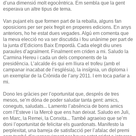
d’una dimensió molt egocèntrica. Em sembla que la gent
esperava un altre tipus de tema.
Van pujant els que formen part de la reballa, alguns fan
oposicions per ser peix fregit en properes edicions. En anys
anteriors, ho he estat dues vegades. Algú em comenta que
la meva elecció no va ser discutida i fou unànime per part de
la junta d’Edicions Baix Empordà. Cada elegit diu unes
paraules d’agraïment. Finalment em criden a mi. Saludo la
Carmina Hereu i cada un dels components de la
presidència. L’alcalde és qui em lliura el trofeu (amb el
campanar inacabat de l’església), la insígnia, un diploma i
un exemplar de la Crònida de l’any 2011. I em toca parlar a
mi.
Dono les gràcies per l’oportunitat que, després de tres
mesos, se’m dóna de poder saludar tanta gent: amics,
coneguts, saludats... Lamento l’absència de bons amics
com l’Esteve i la Mercè que ens han deixat. Saludo en Juli,
en Marc, la Remei, la Conxita... També agraeixo que se’m
doni l’oportunitat de felicitar els guardonats. Manifesto la
perplexitat, una barreja de satisfacció per l’afalac del premi