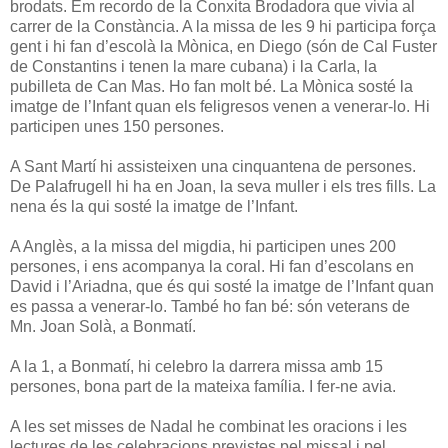
brodats. Em recordo de la Conxita Brodadora que vivia al
carrer de la Constància. A la missa de les 9 hi participa força
gent i hi fan d’escolà la Mònica, en Diego (són de Cal Fuster
de Constantins i tenen la mare cubana) i la Carla, la
pubilleta de Can Mas. Ho fan molt bé. La Mònica sosté la
imatge de l’Infant quan els feligresos venen a venerar-lo. Hi
participen unes 150 persones.
A Sant Martí hi assisteixen una cinquantena de persones.
De Palafrugell hi ha en Joan, la seva muller i els tres fills. La
nena és la qui sosté la imatge de l’Infant.
A Anglès, a la missa del migdia, hi participen unes 200
persones, i ens acompanya la coral. Hi fan d’escolans en
David i l’Ariadna, que és qui sosté la imatge de l’Infant quan
es passa a venerar-lo. També ho fan bé: són veterans de
Mn. Joan Solà, a Bonmatí.
A la 1, a Bonmatí, hi celebro la darrera missa amb 15
persones, bona part de la mateixa família. I fer-ne avia.
A les set misses de Nadal he combinat les oracions i les
lectures de les celebracions previstes pel missal i pel