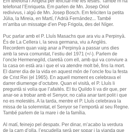
Em telefona l’Àngela per felicitar-me les festes. També m’ha
telefonat l’Enriqueta. Em parlen de Mn. Josep Oriol
redivivus, i algú de Mn. Josep Bosch. Em feliciten la petita
Júlia, la Mireia, en Martí, l’Adrià Fernández... També
m’arriba un missatge d’en Pep Frigola, des del Níger.
Puc parlar amb el P. Lluís Masachs que ara viu a Perpinyà.
És de La Cellera i, la seva germana, viu a Anglès.
Recordem quan vaig anar a Perpinyà a passar uns dies
amb la seva comunitat, l’estiu del 1971 (+/-). Parlem de
l’oncle Hermenegild, claretià com ell, amb qui va conviure a
la casa on està ara i que el va atendre molt bé, fins la mort.
El darrer dia de la vida en aquest món de l’oncle fou la festa
de Crist Rei (el 1965). En aquell moment es celebrava el
darrer diumenge d’octubre. Quan el visità, el P. Lluís li
preguntà si volia que l’afaités. El tiu Quildo li va dir que, per
anar-se a trobar amb el Senyor, no calia anar tant polit i que
no es molestés. A la tarda, mentre el P. Lluís celebrava la
missa de la solemnitat, el Senyor se l’emportà al seu Regne.
També parlem de la mare i de la família.
Al matí, feinejo pel despatx. Per dinar, m’acabo la verdura
de la carn d’olla, l’escudella serà per sopar i la vianda que