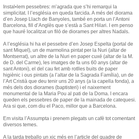
Instal•lem pessebres: m’agrada que s’hi remarqui la
simplicitat. I l’església en queda farcida. A més del diorama
d’en Josep Llach de Banyoles, també en porta un l’Antoni
Barcelona, fill d’Anglès que s’està a Sant Hilari. I em penso
que hauré localitzat un filó de diorames per altres Nadals.
A l’església hi ha el pessebre d’en Josep Espelta (portal de
sant Miquel), un de marmolina pintat per la Nuri (altar de
Montserrat), un altre de la Nuri en paper cuxé (altar de la M.
de D. del Carme), les imatges de fa uns 60 anys (altar de
sant Antoni), el del cau fet amb rotlles buits de paper
higiènic i ous pintats (a l’altar de la Sagrada Família), un de
l’Art Cristià que deu tenir uns 20 anys (a la capella fonda), a
més dels dos diorames (baptisteri) i el naixement
monumental de la Maria Pou al pati de la Doma. I encara
queden els pessebres de paper de la mainada de catequesi.
Ara si que, com diu el Paco, millor que a Barcelona.
Em visita l’Assumpta i prenem plegats un cafè tot comentant
diversos temes.
A la tarda treballo un xic més en l’article del quadre de