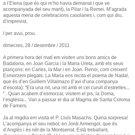
a l’Elena (que és qui m’ho havia demanat i que ve
acompanyada del seu marit), la Pilar i la Remei. M’agrada
aquesta mena de celebracions casolanes i, com qui diu,
d’imprevist.
I per avui, prou.
dimecres, 28 / desembre / 2011
A primera hora del matí em visiten uns bons amics de
Badalona, en Joan Garcia i la Maria Ureta, amb els seus
plançons: en Carles, la Mar i en Joan. Renoi, com creixen!
Esmorzem plegats. La Maria ens recita el poema de Nadal,
que és d’en Guillem Villalmazo (l’avi d’una companya
d’escola): “Era una nit, una nit amb el cel curull d’estrelles...
“ . Quan acabem d’esmorzar, visitem el pis, la Doma,
l’església... Van a passar el dia al Magma de Santa Coloma
de Farners.
Ja al migdia em visita el P. Lluís Masachs. Quina sorpresa!
L’acompanya el seu nebot, en Jordi Armengol, que és
d’Anglès i és nét de la Montserrat. Està treballant,