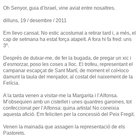
Oh Senyor, guia d’Israel, vine aviat entre nosaltres.
dilluns, 19 / desembre / 2011
Em llevo cansat. No estic acostumat a retirar tard i, a més, el
cap de setmana ha estat força atapeït. A fora hi fa fred: uns
3º.
Després de dutxar-me, de fer la bugada, de pregar un xic i
d’esmorzar, poso les coses a lloc. El trofeu, representant el
campanar escapçat de Sant Martí, de moment el col•loco
damunt la taula del menjador, al costat del naixement de la
Felícia.
A la tarda venen a visitar-me la Margarita i l’Alfonsa.
M’obsequien amb un cistellet i unes quantres garoines, tot
confeccionat per l’Alfonsa: quina artista! No coneixia
aquesta afició. Em feliciten per la concessió del Peix Fregit.
Venen la mainada que assagen la representació de els
Pastorets.