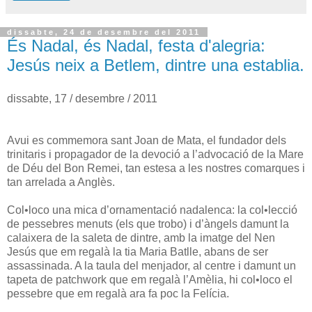
dissabte, 24 de desembre del 2011
És Nadal, és Nadal, festa d'alegria:
Jesús neix a Betlem, dintre una establia.
dissabte, 17 / desembre / 2011
Avui es commemora sant Joan de Mata, el fundador dels
trinitaris i propagador de la devoció a l’advocació de la Mare
de Déu del Bon Remei, tan estesa a les nostres comarques i
tan arrelada a Anglès.
Col•loco una mica d’ornamentació nadalenca: la col•lecció
de pessebres menuts (els que trobo) i d’àngels damunt la
calaixera de la saleta de dintre, amb la imatge del Nen
Jesús que em regalà la tia Maria Batlle, abans de ser
assassinada. A la taula del menjador, al centre i damunt un
tapeta de patchwork que em regalà l’Amèlia, hi col•loco el
pessebre que em regalà ara fa poc la Felícia.