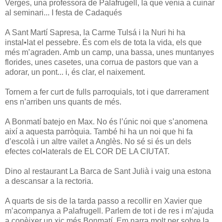
Verges, una professora de Palafrugell, la que venia a cuinar
al seminari... I festa de Cadaqués
A Sant Martí Sapresa, la Carme Tulsá i la Nuri hi ha
instal•lat el pessebre. És com els de tota la vida, els que
més m’agraden. Amb un camp, una bassa, unes muntanyes
florides, unes casetes, una corrua de pastors que van a
adorar, un pont... i, és clar, el naixement.
Tornem a fer curt de fulls parroquials, tot i que darrerament
ens n’arriben uns quants de més.
A Bonmatí batejo en Max. No és l’únic noi que s’anomena
així a aquesta parròquia. També hi ha un noi que hi fa
d’escolà i un altre vailet a Anglès. No sé si és un dels
efectes col•laterals de EL COR DE LA CIUTAT.
Dino al restaurant La Barca de Sant Julià i vaig una estona
a descansar a la rectoria.
A quarts de sis de la tarda passo a recollir en Xavier que
m’acompanya a Palafrugell. Parlem de tot i de res i m’ajuda
a conèixer un xic més Bonmatí. Em narra molt per sobre la