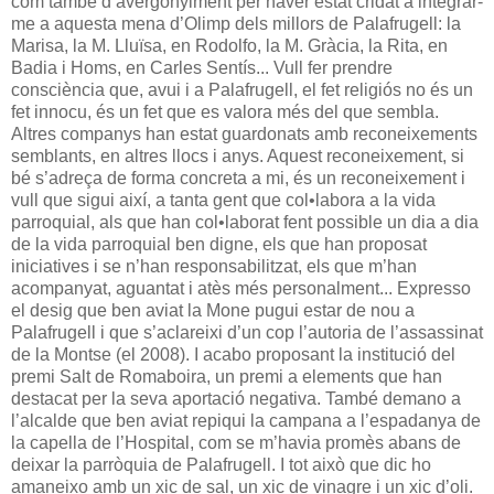
com també d’avergonyiment per haver estat cridat a integrar-
me a aquesta mena d’Olimp dels millors de Palafrugell: la
Marisa, la M. Lluïsa, en Rodolfo, la M. Gràcia, la Rita, en
Badia i Homs, en Carles Sentís... Vull fer prendre
consciència que, avui i a Palafrugell, el fet religiós no és un
fet innocu, és un fet que es valora més del que sembla.
Altres companys han estat guardonats amb reconeixements
semblants, en altres llocs i anys. Aquest reconeixement, si
bé s’adreça de forma concreta a mi, és un reconeixement i
vull que sigui així, a tanta gent que col•labora a la vida
parroquial, als que han col•laborat fent possible un dia a dia
de la vida parroquial ben digne, els que han proposat
iniciatives i se n’han responsabilitzat, els que m’han
acompanyat, aguantat i atès més personalment... Expresso
el desig que ben aviat la Mone pugui estar de nou a
Palafrugell i que s’aclareixi d’un cop l’autoria de l’assassinat
de la Montse (el 2008). I acabo proposant la institució del
premi Salt de Romaboira, un premi a elements que han
destacat per la seva aportació negativa. També demano a
l’alcalde que ben aviat repiqui la campana a l’espadanya de
la capella de l’Hospital, com se m’havia promès abans de
deixar la parròquia de Palafrugell. I tot això que dic ho
amaneixo amb un xic de sal, un xic de vinagre i un xic d’oli.