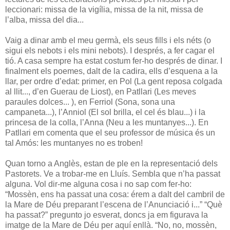
leccionari: missa de la vigília, missa de la nit, missa de
l’alba, missa del dia...
Vaig a dinar amb el meu germà, els seus fills i els néts (o
sigui els nebots i els mini nebots). I després, a fer cagar el
tió. A casa sempre ha estat costum fer-ho després de dinar. I
finalment els poemes, dalt de la cadira, ells d’esquena a la
llar, per ordre d’edat: primer, en Pol (La gent reposa colgada
al llit..., d’en Guerau de Liost), en Patllari (Les meves
paraules dolces... ), en Ferriol (Sona, sona una
campaneta...), l’Anniol (El sol brilla, el cel és blau...) i la
princesa de la colla, l’Anna (Neu a les muntanyes...). En
Patllari em comenta que el seu professor de música és un
tal Amós: les muntanyes no es troben!
Quan torno a Anglès, estan de ple en la representació dels
Pastorets. Ve a trobar-me en Lluís. Sembla que n’ha passat
alguna. Vol dir-me alguna cosa i no sap com fer-ho:
“Mossèn, ens ha passat una cosa: érem a dalt del cambril de
la Mare de Déu preparant l’escena de l’Anunciació i...” “Què
ha passat?” pregunto jo esverat, doncs ja em figurava la
imatge de la Mare de Déu per aquí enllà. “No, no, mossèn,