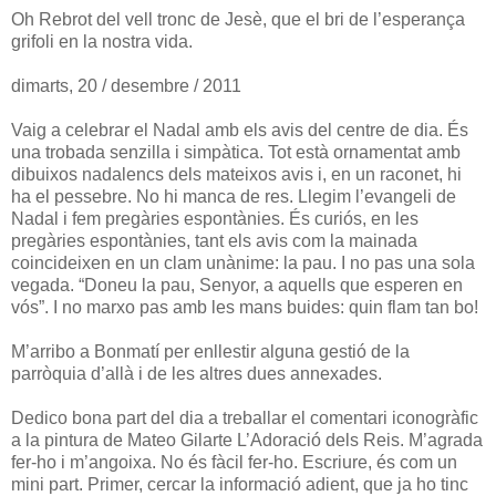
Oh Rebrot del vell tronc de Jesè, que el bri de l’esperança
grifoli en la nostra vida.
dimarts, 20 / desembre / 2011
Vaig a celebrar el Nadal amb els avis del centre de dia. És
una trobada senzilla i simpàtica. Tot està ornamentat amb
dibuixos nadalencs dels mateixos avis i, en un raconet, hi
ha el pessebre. No hi manca de res. Llegim l’evangeli de
Nadal i fem pregàries espontànies. És curiós, en les
pregàries espontànies, tant els avis com la mainada
coincideixen en un clam unànime: la pau. I no pas una sola
vegada. “Doneu la pau, Senyor, a aquells que esperen en
vós”. I no marxo pas amb les mans buides: quin flam tan bo!
M’arribo a Bonmatí per enllestir alguna gestió de la
parròquia d’allà i de les altres dues annexades.
Dedico bona part del dia a treballar el comentari iconogràfic
a la pintura de Mateo Gilarte L’Adoració dels Reis. M’agrada
fer-ho i m’angoixa. No és fàcil fer-ho. Escriure, és com un
mini part. Primer, cercar la informació adient, que ja ho tinc