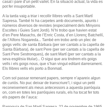
casat i pare d’un petit vailet. En la situació actual, la vida es
pot fer insuportable.
A la tarda vaig a triar i recollir llibres vells a Sant Martí
Sapresa. També hi ha carpetes amb documents, apunts i
números diversos de revistes (especialment dels Minyons
Escoltes i Guies Sant Jordi). N’hi trobo que havien estat
d’en Pere Masachs, de l’Enric Costa, d’en Llorenç Batchellí,
de l’Alfons Nogareda... També em trobo amb un plec de
goigs vells: de santa Bàrbara (per ser cantats a la capella de
Santa Bàrbara), de sant Pere (per ser cantats a la capella de
Sant Pere Sestronques), de sant Martí (per ser cantats a la
seva església titular)... O sigui que ara tindrem els goigs
vells i els goigs nous, que s’han vingut editant darrerament.
Els llibres vells els porto a Bonmatí.
Com sol passar remenant papers, sempre n’apareix algun
de curiós. No puc deixar de transcriure’l, i sigui un petit
reconeixement als meus antecessors a aquesta parròquia
on, com en totes les parròquies rurals, els ha tocat fer tots
els papers de l’auca:
Parroquia de San Martí Sapresa, 22 de noviembre de 1965