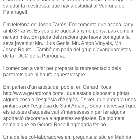
saludar la mestressa, que havia estudiat al Vedruna de
Palafrugell.
Em telefona en Josep Tarrès. Em comenta que acaba l’any
amb 87 anys. Es veu que aquest any no pensa pas complir-
ne cap més. Em parla dels rectors que havia conegut a la
seva joventut: Mn. Lluís Genís, Mn. Anton Vinyals, Mn.
Josep Roura... També em parla del grup d’avanguardistes
de la FJCC de la Parròquia.
I comencen a venir per preparar la representació dels
pastorets que hi haurà aquest vespre.
Em parlen d’un artista del poble, en Gerard Roca
http://www.gerardroca.com/ . que estaria disposat a pintar
alguna cosa a l’església d’Anglès. Es veu que prepara unes
pintures per l’església de Sant Amanç. Seria interessant que
els artistes d’aquesta vall s’interessessin per fer alguna
aportació decorativa a aquestes esglésies. De moment,
sembla que en Gerard Roca li agradaria fer-ho.
Una de les col•laboradores em pregunta si sóc en Martirià