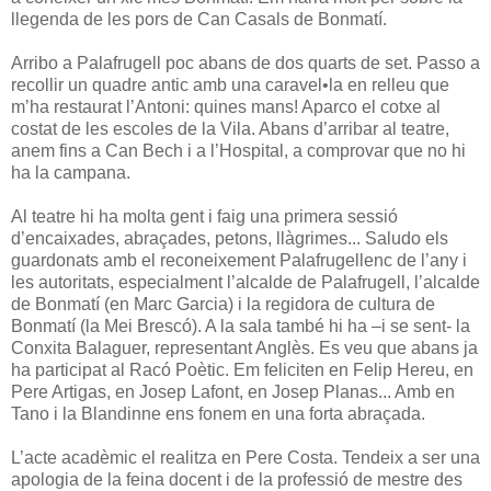
llegenda de les pors de Can Casals de Bonmatí.
Arribo a Palafrugell poc abans de dos quarts de set. Passo a
recollir un quadre antic amb una caravel•la en relleu que
m’ha restaurat l’Antoni: quines mans! Aparco el cotxe al
costat de les escoles de la Vila. Abans d’arribar al teatre,
anem fins a Can Bech i a l’Hospital, a comprovar que no hi
ha la campana.
Al teatre hi ha molta gent i faig una primera sessió
d’encaixades, abraçades, petons, llàgrimes... Saludo els
guardonats amb el reconeixement Palafrugellenc de l’any i
les autoritats, especialment l’alcalde de Palafrugell, l’alcalde
de Bonmatí (en Marc Garcia) i la regidora de cultura de
Bonmatí (la Mei Brescó). A la sala també hi ha –i se sent- la
Conxita Balaguer, representant Anglès. Es veu que abans ja
ha participat al Racó Poètic. Em feliciten en Felip Hereu, en
Pere Artigas, en Josep Lafont, en Josep Planas... Amb en
Tano i la Blandinne ens fonem en una forta abraçada.
L’acte acadèmic el realitza en Pere Costa. Tendeix a ser una
apologia de la feina docent i de la professió de mestre des