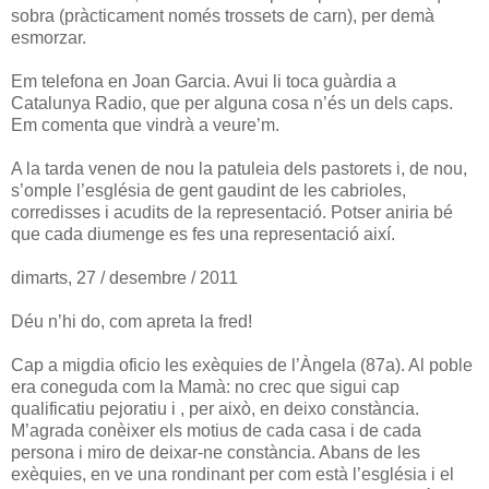
sobra (pràcticament només trossets de carn), per demà
esmorzar.
Em telefona en Joan Garcia. Avui li toca guàrdia a
Catalunya Radio, que per alguna cosa n’és un dels caps.
Em comenta que vindrà a veure’m.
A la tarda venen de nou la patuleia dels pastorets i, de nou,
s’omple l’església de gent gaudint de les cabrioles,
corredisses i acudits de la representació. Potser aniria bé
que cada diumenge es fes una representació així.
dimarts, 27 / desembre / 2011
Déu n’hi do, com apreta la fred!
Cap a migdia oficio les exèquies de l’Àngela (87a). Al poble
era coneguda com la Mamà: no crec que sigui cap
qualificatiu pejoratiu i , per això, en deixo constància.
M’agrada conèixer els motius de cada casa i de cada
persona i miro de deixar-ne constància. Abans de les
exèquies, en ve una rondinant per com està l’església i el