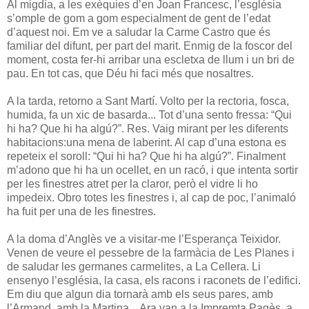
Al migdia, a les exèquies d’en Joan Francesc, l’església
s’omple de gom a gom especialment de gent de l’edat
d’aquest noi. Em ve a saludar la Carme Castro que és
familiar del difunt, per part del marit. Enmig de la foscor del
moment, costa fer-hi arribar una escletxa de llum i un bri de
pau. En tot cas, que Déu hi faci més que nosaltres.
A la tarda, retorno a Sant Martí. Volto per la rectoria, fosca,
humida, fa un xic de basarda... Tot d’una sento fressa: “Qui
hi ha? Que hi ha algú?”. Res. Vaig mirant per les diferents
habitacions:una mena de laberint. Al cap d’una estona es
repeteix el soroll: “Qui hi ha? Que hi ha algú?”. Finalment
m’adono que hi ha un ocellet, en un racó, i que intenta sortir
per les finestres atret per la claror, però el vidre li ho
impedeix. Obro totes les finestres i, al cap de poc, l’animaló
ha fuit per una de les finestres.
A la doma d’Anglès ve a visitar-me l’Esperança Teixidor.
Venen de veure el pessebre de la farmàcia de Les Planes i
de saludar les germanes carmelites, a La Cellera. Li
ensenyo l’església, la casa, els racons i raconets de l’edifici.
Em diu que algun dia tornarà amb els seus pares, amb
l’Armand, amb la Martina... Ara van a la Impremta Pagès, a