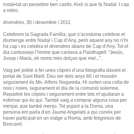
instal•lat un pessebre ben castís. Això si que fa Nadal. I cap
a retiro.
divendres, 30 / desembre / 2011
Celebrem la Sagrada Família, que s’acostuma celebrar el
diumenge entre Nadal i Cap d’Any, però aquest any no n’hi
ha cap i es celebra el divendres abans de Cap d’Any. Tot el
dia cantussejo l’himne que cantava a Palafrugell: “Jesús,
Josep i Maria, oh noms més dolços que mel...”.
Vaig pel poble a fer unes còpies d’una fotografia davant el
portal de Sant Martí. Deu ser dels anys 60 i el mossèn
segurament és Mn. Alfons Nogareda. Hi surten una colla de
nois i noies, segurament el dia de la comunió solemne.
Repartiré les còpies i segurament entre tots m’ajudaran a
esbrinar qui és qui. També vaig a comprar alguna cosa per
menjar, que també menjo. Tot pujant a la Doma, una
persona em parla d’en Jaume Angelats a qui coneix per
haver participat en un viatge a Roma, amb feligresos de
Bescanó.