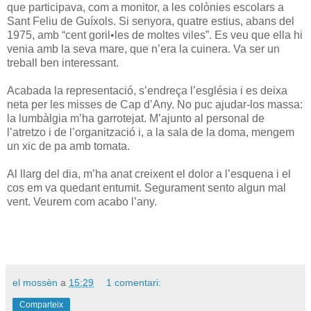
que participava, com a monitor, a les colònies escolars a
Sant Feliu de Guíxols. Si senyora, quatre estius, abans del
1975, amb “cent goril•les de moltes viles”. Es veu que ella hi
venia amb la seva mare, que n’era la cuinera. Va ser un
treball ben interessant.
Acabada la representació, s’endreça l’església i es deixa
neta per les misses de Cap d’Any. No puc ajudar-los massa:
la lumbàlgia m’ha garrotejat. M’ajunto al personal de
l’atretzo i de l’organització i, a la sala de la doma, mengem
un xic de pa amb tomata.
Al llarg del dia, m’ha anat creixent el dolor a l’esquena i el
cos em va quedant entumit. Segurament sento algun mal
vent. Veurem com acabo l’any.
el mossèn
a
15:29
1 comentari:
Comparteix