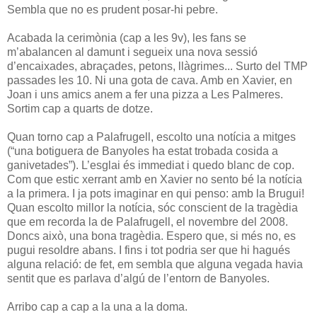
Sembla que no es prudent posar-hi pebre.
Acabada la cerimònia (cap a les 9v), les fans se
m’abalancen al damunt i segueix una nova sessió
d’encaixades, abraçades, petons, llàgrimes... Surto del TMP
passades les 10. Ni una gota de cava. Amb en Xavier, en
Joan i uns amics anem a fer una pizza a Les Palmeres.
Sortim cap a quarts de dotze.
Quan torno cap a Palafrugell, escolto una notícia a mitges
(“una botiguera de Banyoles ha estat trobada cosida a
ganivetades”). L’esglai és immediat i quedo blanc de cop.
Com que estic xerrant amb en Xavier no sento bé la notícia
a la primera. I ja pots imaginar en qui penso: amb la Brugui!
Quan escolto millor la notícia, sóc conscient de la tragèdia
que em recorda la de Palafrugell, el novembre del 2008.
Doncs això, una bona tragèdia. Espero que, si més no, es
pugui resoldre abans. I fins i tot podria ser que hi hagués
alguna relació: de fet, em sembla que alguna vegada havia
sentit que es parlava d’algú de l’entorn de Banyoles.
Arribo cap a cap a la una a la doma.