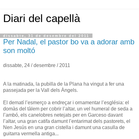
Diari del capellà
dissabte, 31 de desembre del 2011
Per Nadal, el pastor bo va a adorar amb
son moltó
dissabte, 24 / desembre / 2011
A la matinada, la pubilla de la Plana ha vingut a fer una
passejada per la Vall dels Àngels.
El dematí l’esmerço a endreçar i ornamentar l’església: el
domàs del tàlem per cobrir l’altar, un vel humeral de seda a
l’ambó, els canelobres netejats per en Garceso davant
l’altar, una gran catifa damunt l’entarimat dels pastorets, el
Nen Jesús en una gran cistella i damunt una casulla de
guitarra vermella antiga...