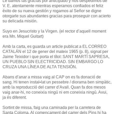
Le damos las gracias por anticipado y nos despedimos de
V. E. atentamente mientras esperamos confiados el feliz
éxito de su nueva gestión y rogamos al Señor se digne
otorgarle sus abundantes gracias para proseguir con acierto
su delicada misión.
Suyo en Jesucristo y la Virgen. (el rector d’aquell moment
era Mn. Miquel Guitart)
Amb la carta, es guarda un article publicat a EL CORREO
CATALÁN el 12 de gener del mateix 1965 (p. 8), signat per
Jaime Teixidor i que porta el títol: SANT MARTÍ SAPRESA,
UN PUEBLO SIN ELECTRICIDAD. SIN EMBARGO LO
CRUZA UNA LÍNEA DE ALTA TENSIÓN.
Abans d’anar a missa vaig al CAP on es fa donació de
sang. Hi tenen instal•lat un pessebre / diorama ben simpàtic,
amb la reproducció del carrer d’Avall. Quan fa dos mesos
vaig anar-hi, no coneixia ningú ni em coneixia ningú. Avui,
ja és diferent.
Sortint de missa, faig una caminada per la carretera de
Santa Coloma. Al començament del carrer dels Pins hi ha