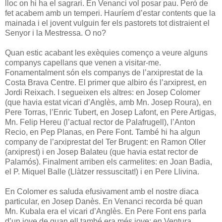
lloc on hi ha el sagrari. En Venanci vol posar pau. Però de
fet acabem amb un temperi. Hauríem d’estar contents que la
mainada i el jovent vulguin fer els pastorets tot distraient el
Senyor i la Mestressa. O no?
Quan estic acabant les exèquies començo a veure alguns
companys capellans que venen a visitar-me.
Fonamentalment són els companys de l’arxiprestat de la
Costa Brava Centre. El primer que albiro és l’arxiprest, en
Jordi Reixach. I segueixen els altres: en Josep Colomer
(que havia estat vicari d’Anglès, amb Mn. Josep Roura), en
Pere Torras, l’Enric Tubert, en Josep Lafont, en Pere Artigas,
Mn. Felip Hereu (l’actual rector de Palafrugell), l’Anton
Recio, en Pep Planas, en Pere Font. També hi ha algun
company de l’arxiprestat del Ter Brugent: en Ramon Oller
(arxiprest) i en Josep Balateu (que havia estat rector de
Palamós). Finalment arriben els carmelites: en Joan Badia,
el P. Miquel Balle (Llàtzer ressuscitat!) i en Pere Llivina.
En Colomer es saluda efusivament amb el nostre diaca
particular, en Josep Danès. En Venanci recorda bé quan
Mn. Kubala era el vicari d’Anglès. En Pere Font ens parla
d’un jove de quan ell també era més jove: en Ventura.