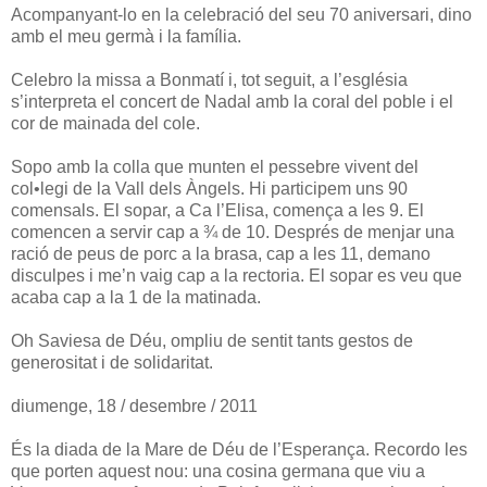
Acompanyant-lo en la celebració del seu 70 aniversari, dino
amb el meu germà i la família.
Celebro la missa a Bonmatí i, tot seguit, a l’església
s’interpreta el concert de Nadal amb la coral del poble i el
cor de mainada del cole.
Sopo amb la colla que munten el pessebre vivent del
col•legi de la Vall dels Àngels. Hi participem uns 90
comensals. El sopar, a Ca l’Elisa, comença a les 9. El
comencen a servir cap a ¾ de 10. Després de menjar una
ració de peus de porc a la brasa, cap a les 11, demano
disculpes i me’n vaig cap a la rectoria. El sopar es veu que
acaba cap a la 1 de la matinada.
Oh Saviesa de Déu, ompliu de sentit tants gestos de
generositat i de solidaritat.
diumenge, 18 / desembre / 2011
És la diada de la Mare de Déu de l’Esperança. Recordo les
que porten aquest nou: una cosina germana que viu a