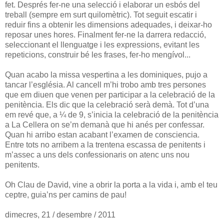
fet. Després fer-ne una selecció i elaborar un esbós del
treball (sempre em surt quilomètric). Tot seguit escatir i
reduir fins a obtenir les dimensions adequades, i deixar-ho
reposar unes hores. Finalment fer-ne la darrera redacció,
seleccionant el llenguatge i les expressions, evitant les
repeticions, construir bé les frases, fer-ho mengívol...
Quan acabo la missa vespertina a les dominiques, pujo a
tancar l’església. Al cancell m’hi trobo amb tres persones
que em diuen que venen per participar a la celebració de la
penitència. Els dic que la celebració serà demà. Tot d’una
em revé que, a ¼ de 9, s’inicia la celebració de la penitència
a La Cellera on se’m demanà que hi anés per confessar.
Quan hi arribo estan acabant l’examen de consciencia.
Entre tots no arribem a la trentena escassa de penitents i
m’assec a uns dels confessionaris on atenc uns nou
penitents.
Oh Clau de David, vine a obrir la porta a la vida i, amb el teu
ceptre, guia’ns per camins de pau!
dimecres, 21 / desembre / 2011