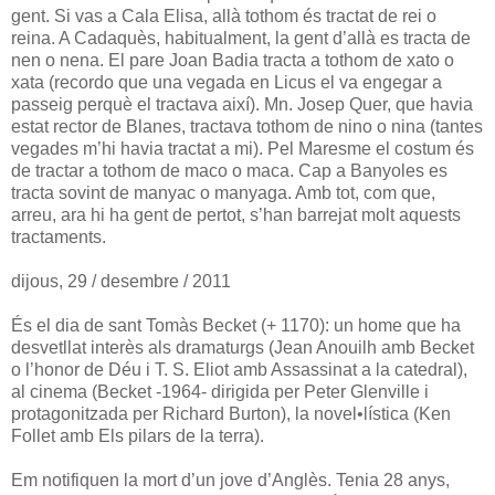
gent. Si vas a Cala Elisa, allà tothom és tractat de rei o
reina. A Cadaquès, habitualment, la gent d’allà es tracta de
nen o nena. El pare Joan Badia tracta a tothom de xato o
xata (recordo que una vegada en Licus el va engegar a
passeig perquè el tractava així). Mn. Josep Quer, que havia
estat rector de Blanes, tractava tothom de nino o nina (tantes
vegades m’hi havia tractat a mi). Pel Maresme el costum és
de tractar a tothom de maco o maca. Cap a Banyoles es
tracta sovint de manyac o manyaga. Amb tot, com que,
arreu, ara hi ha gent de pertot, s’han barrejat molt aquests
tractaments.
dijous, 29 / desembre / 2011
És el dia de sant Tomàs Becket (+ 1170): un home que ha
desvetllat interès als dramaturgs (Jean Anouilh amb Becket
o l’honor de Déu i T. S. Eliot amb Assassinat a la catedral),
al cinema (Becket -1964- dirigida per Peter Glenville i
protagonitzada per Richard Burton), la novel•lística (Ken
Follet amb Els pilars de la terra).
Em notifiquen la mort d’un jove d’Anglès. Tenia 28 anys,