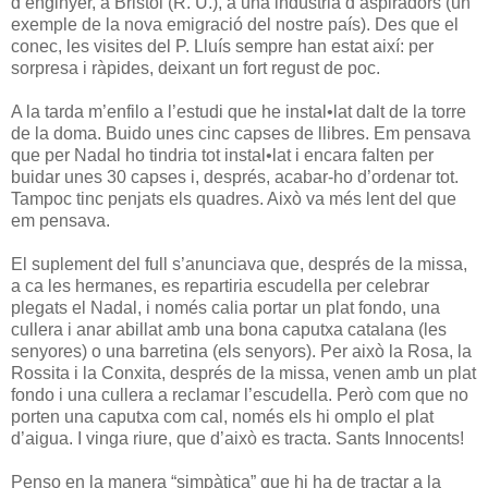
d’enginyer, a Bristol (R. U.), a una indústria d’aspiradors (un
exemple de la nova emigració del nostre país). Des que el
conec, les visites del P. Lluís sempre han estat així: per
sorpresa i ràpides, deixant un fort regust de poc.
A la tarda m’enfilo a l’estudi que he instal•lat dalt de la torre
de la doma. Buido unes cinc capses de llibres. Em pensava
que per Nadal ho tindria tot instal•lat i encara falten per
buidar unes 30 capses i, després, acabar-ho d’ordenar tot.
Tampoc tinc penjats els quadres. Això va més lent del que
em pensava.
El suplement del full s’anunciava que, després de la missa,
a ca les hermanes, es repartiria escudella per celebrar
plegats el Nadal, i només calia portar un plat fondo, una
cullera i anar abillat amb una bona caputxa catalana (les
senyores) o una barretina (els senyors). Per això la Rosa, la
Rossita i la Conxita, després de la missa, venen amb un plat
fondo i una cullera a reclamar l’escudella. Però com que no
porten una caputxa com cal, només els hi omplo el plat
d’aigua. I vinga riure, que d’això es tracta. Sants Innocents!
Penso en la manera “simpàtica” que hi ha de tractar a la