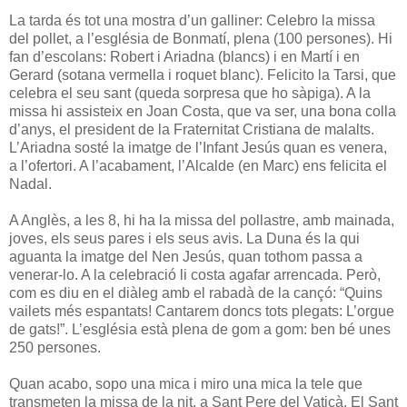
La tarda és tot una mostra d’un galliner: Celebro la missa
del pollet, a l’església de Bonmatí, plena (100 persones). Hi
fan d’escolans: Robert i Ariadna (blancs) i en Martí i en
Gerard (sotana vermella i roquet blanc). Felicito la Tarsi, que
celebra el seu sant (queda sorpresa que ho sàpiga). A la
missa hi assisteix en Joan Costa, que va ser, una bona colla
d’anys, el president de la Fraternitat Cristiana de malalts.
L’Ariadna sosté la imatge de l’Infant Jesús quan es venera,
a l’ofertori. A l’acabament, l’Alcalde (en Marc) ens felicita el
Nadal.
A Anglès, a les 8, hi ha la missa del pollastre, amb mainada,
joves, els seus pares i els seus avis. La Duna és la qui
aguanta la imatge del Nen Jesús, quan tothom passa a
venerar-lo. A la celebració li costa agafar arrencada. Però,
com es diu en el diàleg amb el rabadà de la cançó: “Quins
vailets més espantats! Cantarem doncs tots plegats: L’orgue
de gats!”. L’església està plena de gom a gom: ben bé unes
250 persones.
Quan acabo, sopo una mica i miro una mica la tele que
transmeten la missa de la nit, a Sant Pere del Vaticà. El Sant