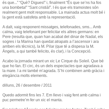
és que...” “Què? Digues!” i, finalment “És que se’ns ha fos
una bombeta!” “Sant cristià!”. I és que els tramoistes són
realment gent molt responsable. La mainada actua molt bé i
la gent està satisfeta amb la representació.
A dalt, vaig responent missatges, telefonades, sms... Amb
calma, vaig telefonant per felicitar els altres germans: en
Pere (resulta que, quan han acabat del dinar de Nadal, els
sogres i la Marina han quedat atrapats a l’ascensor i ara
arriben els tècnics), la M. Pilar (que té a dispesa la M.
Àngels, a qui també felicito, és clar), i la Concepció.
Acabo la jornada mirant un xic Le Cirque du Soleil. Que bé
que ho fan. El circ, és un dels espectacles que agradava a
la mare. I a mi també m’agrada. S’hi combinen amb gràcia i
elegància molts elements.
dilluns, 26 / desembre / 2011
Quedo adormit fins les 7. Em llevo i vaig fent amb calma i
puc permetre’m fer un xic el manta.