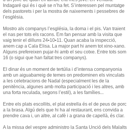
Indagaré qui és i què se n’ha fet. S’interessen pel muntatge
dels pastorets i per la mostra de naixements i pessebres de
l’església.
Mostro als companys l’església, la doma i el pis. Van traient
el nas per tots els racons. Em fan pensar amb la visita que
vaig tenir el dilluns 24•10•11. Quan acaba la inspecció,
anem cap a Cala Elisa. La major part hi anem tot xino-xano.
Alguns prefereixen pujar-hi amb el seu cotxe. Entre tots som
16 (o sigui que han faltat tres companys).
El dinar és un moment de tertúlia i d’intensa companyonia
amb un aiguabarreig de temes on predominen els vinculats
a les celebracions de Nadal (especialment les de la
penitència, algunes amb molta participació i les altres, amb
una forta reculada, segons l’estil), a les famílies...
Entre els plats escollits, el plat estrella és el de peus de porc
a la brasa. Algú dels que hi ha al restaurant, ens convida a
prendre cava i, un altre, al cafè i a grana de capellà, és clar.
A la missa del vespre administro la Santa Unció dels Malalts