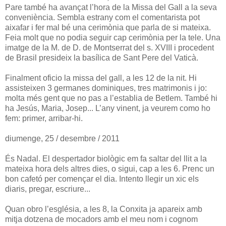
Pare també ha avançat l’hora de la Missa del Gall a la seva
conveniència. Sembla estrany com el comentarista pot
aixafar i fer mal bé una cerimònia que parla de si mateixa.
Feia molt que no podia seguir cap cerimònia per la tele. Una
imatge de la M. de D. de Montserrat del s. XVIII i procedent
de Brasil presideix la basílica de Sant Pere del Vaticà.
Finalment oficio la missa del gall, a les 12 de la nit. Hi
assisteixen 3 germanes dominiques, tres matrimonis i jo:
molta més gent que no pas a l’establia de Betlem. També hi
ha Jesús, Maria, Josep... L’any vinent, ja veurem como ho
fem: primer, arribar-hi.
diumenge, 25 / desembre / 2011
És Nadal. El despertador biològic em fa saltar del llit a la
mateixa hora dels altres dies, o sigui, cap a les 6. Prenc un
bon cafetó per començar el dia. Intento llegir un xic els
diaris, pregar, escriure...
Quan obro l’església, a les 8, la Conxita ja apareix amb
mitja dotzena de mocadors amb el meu nom i cognom