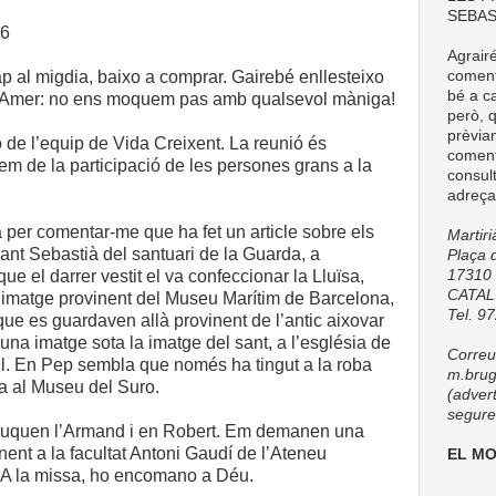
SEBAS
16
Agrair
comenta
ap al migdia, baixo a comprar. Gairebé enllesteixo
bé a ca
 d’Amer: no ens moquem pas amb qualsevol màniga!
però, q
prèvia
ió de l’equip de Vida Creixent. La reunió és
coment
rlem de la participació de les persones grans a la
consul
adreça
 per comentar-me que ha fet un article sobre els
Martir
sant Sebastià del santuari de la Guarda, a
Plaça d
17310 
ue el darrer vestit el va confeccionar la Lluïsa,
CATA
 imatge provinent del Museu Marítim de Barcelona,
Tel. 9
 que es guardaven allà provinent de l’antic aixovar
una imatge sota la imatge del sant, a l’església de
Correu 
ll. En Pep sembla que només ha tingut a la roba
m.brug
a al Museu del Suro.
(adver
seguret
ruquen l’Armand i en Robert. Em demanen una
inent a la facultat Antoni Gaudí de l’Ateneu
EL M
. A la missa, ho encomano a Déu.