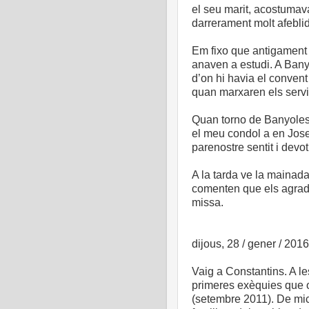
el seu marit, acostumav
darrerament molt afebl
Em fixo que antigament
anaven a estudi. A Bany
d’on hi havia el convent
quan marxaren els servi
Quan torno de Banyoles, 
el meu condol a en Josep
parenostre sentit i devot
A la tarda ve la mainada
comenten que els agrada 
missa.
dijous, 28 / gener / 2016
Vaig a Constantins. A le
primeres exèquies que o
(setembre 2011). De mic