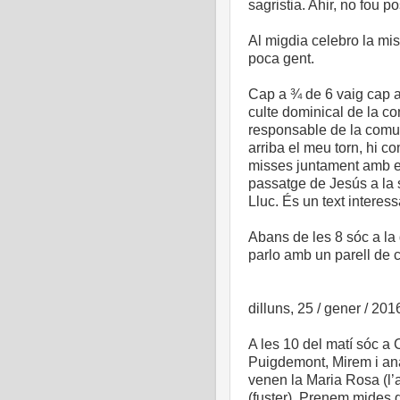
sagristia. Ahir, no fou po
Al migdia celebro la mis
poca gent.
Cap a ¾ de 6 vaig cap a 
culte dominical de la co
responsable de la comu
arriba el meu torn, hi co
misses juntament amb el
passatge de Jesús a la 
Lluc. És un text interess
Abans de les 8 sóc a la 
parlo amb un parell de 
dilluns, 25 / gener / 201
A les 10 del matí sóc a
Puigdemont, Mirem i ana
venen la Maria Rosa (l’
(fuster). Prenem mides d