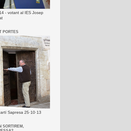
14 - votant al IES Josep
at
T PORTES
artí Sapresa 25·10·13
N SORTIREM,
RESSA?