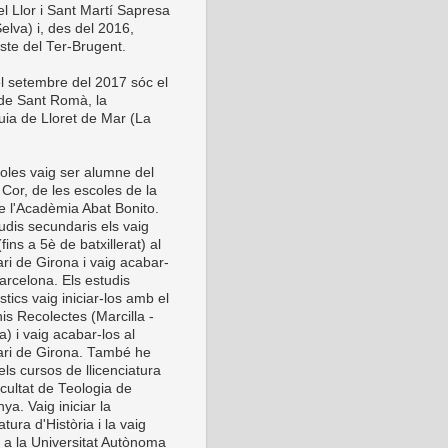
el Llor i Sant Martí Sapresa
elva) i, des del 2016,
este del Ter-Brugent.
l setembre del 2017 sóc el
 de Sant Romà, la
uia de Lloret de Mar (La
oles vaig ser alumne del
Cor, de les escoles de la
de l'Acadèmia Abat Bonito.
udis secundaris els vaig
 (fins a 5è de batxillerat) al
ri de Girona i vaig acabar-
arcelona. Els estudis
stics vaig iniciar-los amb el
is Recolectes (Marcilla -
) i vaig acabar-los al
ri de Girona. També he
els cursos de llicenciatura
cultat de Teologia de
ya. Vaig iniciar la
iatura d'Història i la vaig
r a la Universitat Autònoma