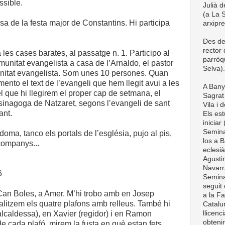
ssible.
Julià d
(a La S
sa de la festa major de Constantins. Hi participa
arxipr
Des de
rector
les cases barates, al passatge n. 1. Participo al
parròq
munitat evangelista a casa de l’Arnaldo, el pastor
Selva).
nitat evangelista. Som unes 10 persones. Quan
mento el text de l’evangeli que hem llegit avui a les
A Bany
 que hi llegirem el proper cap de setmana, el
Sagrat 
sinagoga de Natzaret, segons l’evangeli de sant
Vila i 
ant.
Els est
iniciar
Semina
doma, tanco els portals de l’església, pujo al pis,
los a B
companys...
eclesià
Agustin
Navarra
6
Semina
seguit 
 Can Boles, a Amer. M’hi trobo amb en Josep
a la Fa
litzem els quatre plafons amb relleus. També hi
Catalun
llicenc
alcaldessa), en Xavier (regidor) i en Ramon
obteni
e cada plafó, mirem la fusta en què estan fets,