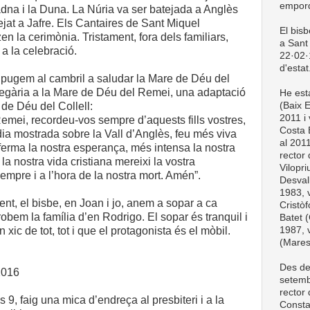
empord
adna i la Duna. La Núria va ser batejada a Anglès
jat a Jafre. Els Cantaires de Sant Miquel
El bis
 la cerimònia. Tristament, fora dels familiars,
a Sant 
 a la celebració.
22·02·1
d'estat
pugem al cambril a saludar la Mare de Déu del
egària a la Mare de Déu del Remei, una adaptació
He esta
(Baix 
 de Déu del Collell:
2011 i 
emei, recordeu-vos sempre d’aquests fills vostres,
Costa 
rdia mostrada sobre la Vall d’Anglès, feu més viva
al 201
 ferma la nostra esperança, més intensa la nostra
rector
e la nostra vida cristiana mereixi la vostra
Vilopri
sempre i a l’hora de la nostra mort. Amén”.
Desval
1983, v
nt, el bisbe, en Joan i jo, anem a sopar a ca
Cristòf
 trobem la família d’en Rodrigo. El sopar és tranquil i
Batet (
1987, v
 xic de tot, tot i que el protagonista és el mòbil.
(Mare
Des de
2016
setemb
rector
 9, faig una mica d’endreça al presbiteri i a la
Consta