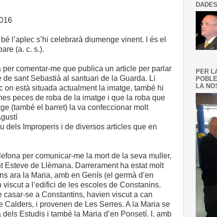
DADES
2016
 bé l’aplec s’hi celebrarà diumenge vinent. I és el
re (a. c. s.).
 per comentar-me que publica un article per parlar
PER L
e de sant Sebastià al santuari de la Guarda. Li
POBLE
LA NOS
c on està situada actualment la imatge, també hi
es peces de roba de la imatge i que la roba que
tge (també el barret) la va confeccionar molt
’Agustí
 dels Improperis i de diversos articles que en
efona per comunicar-me la mort de la seva muller,
t Esteve de Llèmana. Darrerament ha estat molt
ins ara la Maria, amb en Genís (el germà d’en
viscut a l’edifici de les escoles de Constanins.
 casar-se a Constantins, havien viscut a can
e Calders, i provenen de Les Serres. A la Maria se
 dels Estudis i també la Maria d’en Ponsetí. I, amb