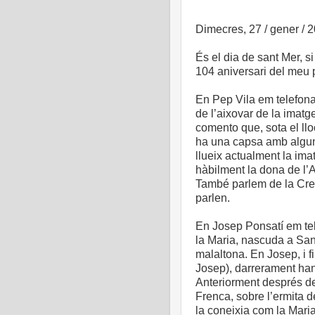
Dimecres, 27 / gener / 
És el dia de sant Mer, si
104 aniversari del meu pa
En Pep Vila em telefona
de l’aixovar de la imatg
comento que, sota el llo
ha una capsa amb algun
llueix actualment la ima
hàbilment la dona de l
També parlem de la Creu
parlen.
En Josep Ponsatí em tel
la Maria, nascuda a San
malaltona. En Josep, i f
Josep), darrerament han 
Anteriorment després de
Frenca, sobre l’ermita d
la coneixia com la Maria