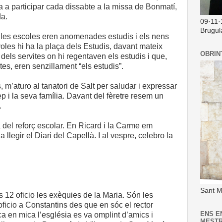
a a participar cada dissabte a la missa de Bonmatí,
ida.
09·11·
Brugul
 les escoles eren anomenades estudis i els nens
oles hi ha la plaça dels Estudis, davant mateix
OBRIN
 dels servites on hi regentaven els estudis i que,
tes, eren senzillament “els estudis”.
m’aturo al tanatori de Salt per saludar i expressar
 i la seva família. Davant del fèretre resem un
.
 del reforç escolar. En Ricard i la Carme em
llegir el Diari del Capellà. I al vespre, celebro la
Sant M
s 12 oficio les exèquies de la Maria. Són les
ficio a Constantins des que en sóc el rector
ENS E
a en mica l’església es va omplint d’amics i
MEST