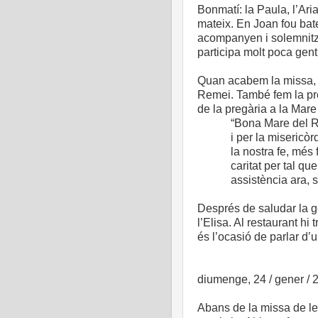
Bonmatí: la Paula, l’Ari
mateix. En Joan fou bate
acompanyen i solemnitzen
participa molt poca gent
Quan acabem la missa, 
Remei. També fem la pr
de la pregària a la Mare
“Bona Mare del R
i per la misericò
la nostra fe, més
caritat per tal qu
assistència ara, 
Després de saludar la ge
l’Elisa. Al restaurant hi
és l’ocasió de parlar d’un
diumenge, 24 / gener / 
Abans de la missa de les