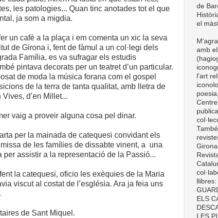
de Barc
es, les patologies... Quan tinc anotades tot el que
Històri
al, ja som a migdia.
el màst
 un cafè a la plaça i em comenta un xic la seva
M'agra
itut de Girona i, fent de fàmul a un col·legi dels
amb el
rada Família, es va sufragar els estudis
(hagiog
ambé pintava decorats per un teatret d’un particular.
iconogr
l'art r
posat de moda la música forana com el gospel
iconolo
cions de la terra de tanta qualitat, amb lletra de
poesia,
 Vives, d’en Millet...
Centre
publica
r vaig a proveir alguna cosa pel dinar.
col·le
També t
carta per la mainada de catequesi convidant els
revist
 missa de les famílies de dissabte vinent, a una
Girona
per assistir a la representació de la Passió...
Revist
Catalun
col·lab
nt la catequesi, oficio les exèquies de la Maria
llibre
ia viscut al costat de l’església. Ara ja feia uns
GUARD
.
ELS C
DESCA
taires de Sant Miquel.
LES P