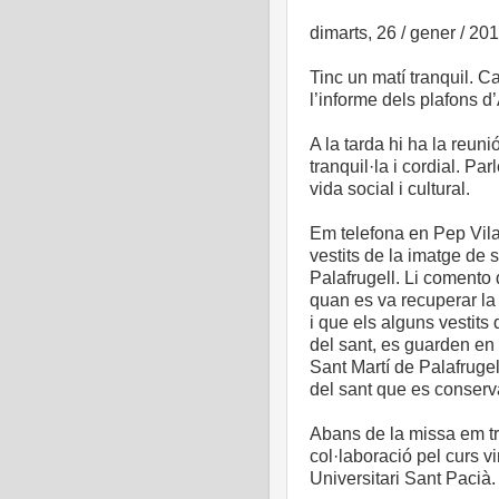
dimarts, 26 / gener / 20
Tinc un matí tranquil. C
l’informe dels plafons
A la tarda hi ha la reun
tranquil·la i cordial. Pa
vida social i cultural.
Em telefona en Pep Vila
vestits de la imatge de 
Palafrugell. Li comento q
quan es va recuperar la
i que els alguns vestits
del sant, es guarden en 
Sant Martí de Palafruge
del sant que es conserv
Abans de la missa em t
col·laboració pel curs v
Universitari Sant Pacià