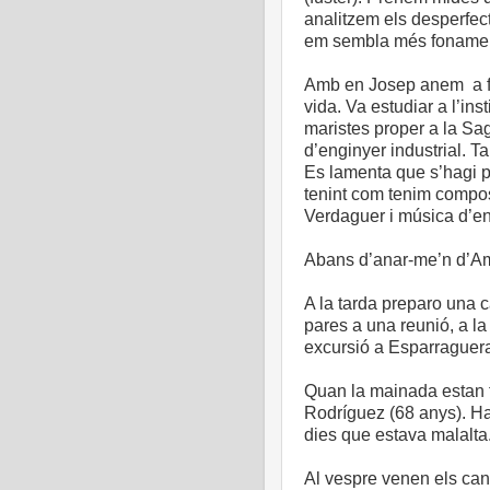
analitzem els desperfect
em sembla més fonament
Amb en Josep anem a fer
vida. Va estudiar a l’inst
maristes proper a la Sag
d’enginyer industrial. T
Es lamenta que s’hagi 
tenint com tenim composi
Verdaguer i música d’en
Abans d’anar-me’n d’Ame
A la tarda preparo una 
pares a una reunió, a la
excursió a Esparraguera 
Quan la mainada estan fe
Rodríguez (68 anys). Hav
dies que estava malalta
Al vespre venen els can