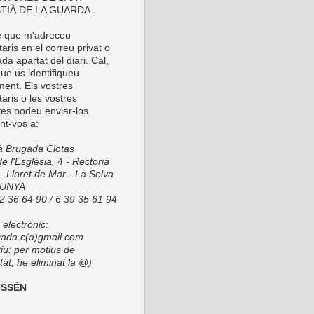
TIÀ DE LA GUARDA..
é que m'adreceu
ris en el correu privat o
da apartat del diari. Cal,
ue us identifiqueu
ment. Els vostres
aris o les vostres
tes podeu enviar-los
nt-vos a:
ià Brugada Clotas
e l'Església, 4 - Rectoria
- Lloret de Mar - La Selva
LUNYA
72 36 64 90 / 6 39 35 61 94
electrònic:
ada.c(a)gmail.com
tiu: per motius de
at, he eliminat la @)
OSSÈN