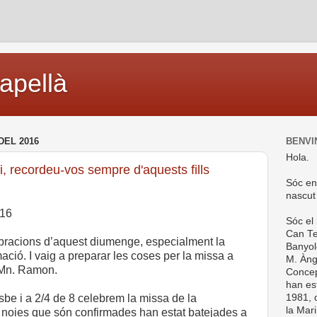
capellà
DEL 2016
BENVI
Hola.
 recordeu-vos sempre d'aquests fills
Sóc en
nascut
016
Sóc el
Can Te
ebracions d’aquest diumenge, especialment la
Banyol
ació. I vaig a preparar les coses per la missa a
M. Ànge
 Mn. Ramon.
Concep
han es
1981, d
isbe i a 2/4 de 8 celebrem la missa de la
la Mar
s noies que són confirmades han estat batejades a