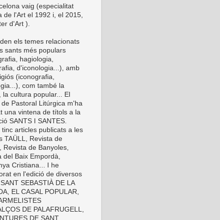
elona vaig (especialitat
a de l'Art el 1992 i, el 2015,
er d'Art ).
den els temes relacionats
s sants més populars
rafia, hagiologia,
afia, d'iconologia...), amb
eligiós (iconografia,
gia...), com també la
 la cultura popular... El
 de Pastoral Litúrgica m'ha
t una vintena de títols a la
cció SANTS I SANTES.
inc articles publicats a les
es TAÜLL, Revista de
, Revista de Banyoles,
a del Baix Empordà,
ya Cristiana... I he
orat en l'edició de diversos
s: SANT SEBASTIÀ DE LA
A, EL CASAL POPULAR,
ARMELISTES
LÇOS DE PALAFRUGELL,
INTURES DE SANT