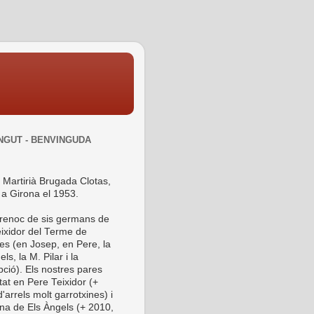
NGUT - BENVINGUDA
 Martirià Brugada Clotas,
 a Girona el 1953.
 renoc de sis germans de
ixidor del Terme de
es (en Josep, en Pere, la
ls, la M. Pilar i la
ció). Els nostres pares
tat en Pere Teixidor (+
'arrels molt garrotxines) i
ina de Els Àngels (+ 2010,