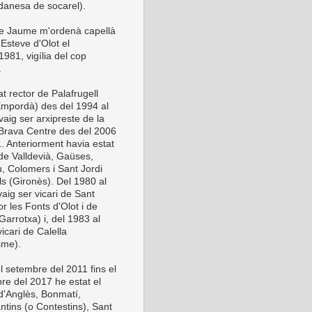
anesa de socarel).
be Jaume m'ordenà capellà
Esteve d'Olot el
981, vigília del cop
.
t rector de Palafrugell
Empordà) des del 1994 al
vaig ser arxipreste de la
Brava Centre des del 2006
1. Anteriorment havia estat
 de Valldevià, Gaüses,
u, Colomers i Sant Jordi
ls (Gironès). Del 1980 al
aig ser vicari de Sant
or les Fonts d'Olot i de
Garrotxa) i, del 1983 al
icari de Calella
sme).
l setembre del 2011 fins el
re del 2017 he estat el
 d'Anglès, Bonmatí,
ntins (o Contestins), Sant