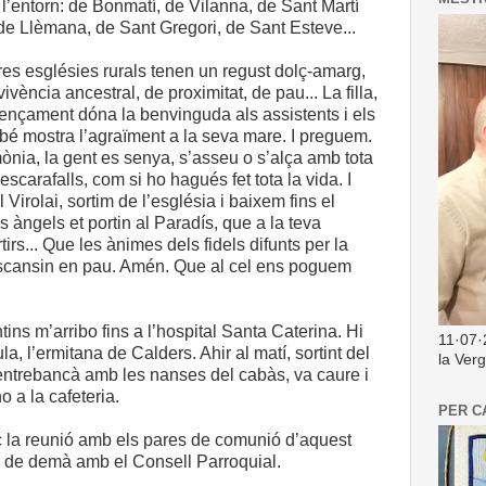
 l’entorn: de Bonmatí, de Vilanna, de Sant Martí
de Llèmana, de Sant Gregori, de Sant Esteve...
res esglésies rurals tenen un regust dolç-amarg,
vivència ancestral, de proximitat, de pau... La filla,
ençament dóna la benvinguda als assistents i els
bé mostra l’agraïment a la seva mare. I preguem.
ònia, la gent es senya, s’asseu o s’alça amb tota
 escarafalls, com si ho hagués fet tota la vida. I
Virolai, sortim de l’església i baixem fins el
s àngels et portin al Paradís, que a la teva
tirs... Que les ànimes dels fidels difunts per la
scansin en pau. Amén. Que al cel ens poguem
ns m’arribo fins a l’hospital Santa Caterina. Hi
11·07·
la, l’ermitana de Calders. Ahir al matí, sortint del
la Ver
s’entrebancà amb les nanses del cabàs, va caure i
no a la cafeteria.
PER C
ic la reunió amb els pares de comunió d’aquest
ó de demà amb el Consell Parroquial.