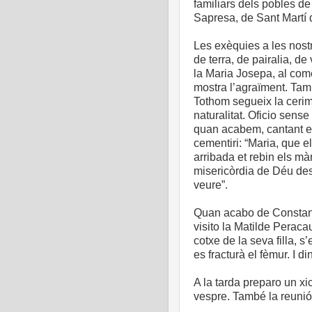
familiars dels pobles de
Sapresa, de Sant Martí 
Les exèquies a les nost
de terra, de pairalia, de 
la Maria Josepa, al com
mostra l’agraïment. Tam
Tothom segueix la cerim
naturalitat. Oficio sense
quan acabem, cantant el 
cementiri: “Maria, que el
arribada et rebin els màr
misericòrdia de Déu de
veure”.
Quan acabo de Constanti
visito la Matilde Peracau
cotxe de la seva filla, 
es fracturà el fèmur. I di
A la tarda preparo un x
vespre. També la reuni