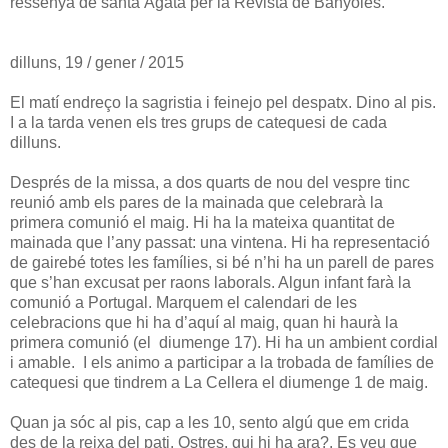
ressenya de santa Àgata per la Revista de Banyoles.
dilluns, 19 / gener / 2015
El matí endreço la sagristia i feinejo pel despatx. Dino al pis.
I a la tarda venen els tres grups de catequesi de cada
dilluns.
Després de la missa, a dos quarts de nou del vespre tinc
reunió amb els pares de la mainada que celebrarà la
primera comunió el maig. Hi ha la mateixa quantitat de
mainada que l’any passat: una vintena. Hi ha representació
de gairebé totes les famílies, si bé n’hi ha un parell de pares
que s’han excusat per raons laborals. Algun infant farà la
comunió a Portugal. Marquem el calendari de les
celebracions que hi ha d’aquí al maig, quan hi haurà la
primera comunió (el diumenge 17). Hi ha un ambient cordial
i amable. I els animo a participar a la trobada de famílies de
catequesi que tindrem a La Cellera el diumenge 1 de maig.
Quan ja sóc al pis, cap a les 10, sento algú que em crida
des de la reixa del pati. Ostres, qui hi ha ara?. Es veu que