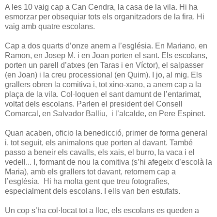
A les 10 vaig cap a Can Cendra, la casa de la vila. Hi ha
esmorzar per obsequiar tots els organitzadors de la fira. Hi
vaig amb quatre escolans.
Cap a dos quarts d’onze anem a l’església. En Mariano, en
Ramon, en Josep M. i en Joan porten el sant. Els escolans,
porten un parell d’atxes (en Taras i en Víctor), el salpasser
(en Joan) i la creu processional (en Quim). I jo, al mig. Els
grallers obren la comitiva i, tot xino-xano, a anem cap a la
plaça de la vila. Col·loquen el sant damunt de l’entarimat,
voltat dels escolans. Parlen el president del Consell
Comarcal, en Salvador Balliu, i l’alcalde, en Pere Espinet.
Quan acaben, oficio la benedicció, primer de forma general
i, tot seguit, els animalons que porten al davant. També
passo a beneir els cavalls, els xais, el burro, la vaca i el
vedell... I, formant de nou la comitiva (s’hi afegeix d’escolà la
Maria), amb els grallers tot davant, retornem cap a
l’església. Hi ha molta gent que treu fotografies,
especialment dels escolans. I ells van ben estufats.
Un cop s’ha col·locat tot a lloc, els escolans es queden a