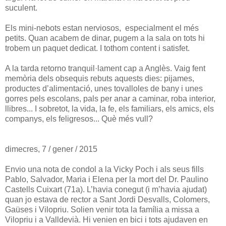
suculent.
Els mini-nebots estan nerviosos, especialment el més
petits. Quan acabem de dinar, pugem a la sala on tots hi
trobem un paquet dedicat. I tothom content i satisfet.
A la tarda retorno tranquil·lament cap a Anglès. Vaig fent
memòria dels obsequis rebuts aquests dies: pijames,
productes d’alimentació, unes tovalloles de bany i unes
gorres pels escolans, pals per anar a caminar, roba interior,
llibres... I sobretot, la vida, la fe, els familiars, els amics, els
companys, els feligresos... Què més vull?
dimecres, 7 / gener / 2015
Envio una nota de condol a la Vicky Poch i als seus fills
Pablo, Salvador, Maria i Elena per la mort del Dr. Paulino
Castells Cuixart (71a). L’havia conegut (i m’havia ajudat)
quan jo estava de rector a Sant Jordi Desvalls, Colomers,
Gaüses i Vilopriu. Solien venir tota la família a missa a
Vilopriu i a Valldevià. Hi venien en bici i tots ajudaven en