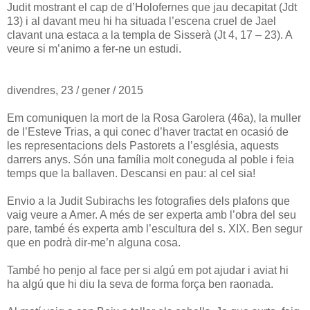
Judit mostrant el cap de d’Holofernes que jau decapitat (Jdt
13) i al davant meu hi ha situada l’escena cruel de Jael
clavant una estaca a la templa de Sisserà (Jt 4, 17 – 23). A
veure si m’animo a fer-ne un estudi.
divendres, 23 / gener / 2015
Em comuniquen la mort de la Rosa Garolera (46a), la muller
de l’Esteve Trias, a qui conec d’haver tractat en ocasió de
les representacions dels Pastorets a l’església, aquests
darrers anys. Són una família molt coneguda al poble i feia
temps que la ballaven. Descansi en pau: al cel sia!
Envio a la Judit Subirachs les fotografies dels plafons que
vaig veure a Amer. A més de ser experta amb l’obra del seu
pare, també és experta amb l’escultura del s. XIX. Ben segur
que en podrà dir-me’n alguna cosa.
També ho penjo al face per si algú em pot ajudar i aviat hi
ha algú que hi diu la seva de forma força ben raonada.