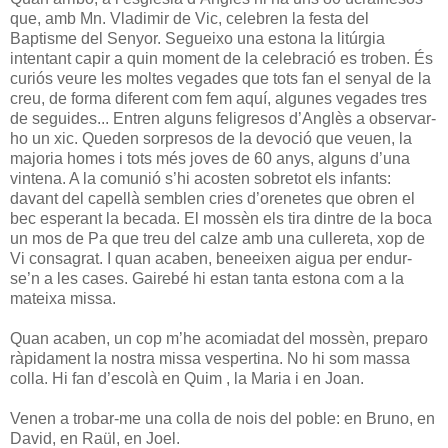
que, amb Mn. Vladimir de Vic, celebren la festa del
Baptisme del Senyor. Segueixo una estona la litúrgia
intentant capir a quin moment de la celebració es troben. És
curiós veure les moltes vegades que tots fan el senyal de la
creu, de forma diferent com fem aquí, algunes vegades tres
de seguides... Entren alguns feligresos d’Anglès a observar-
ho un xic. Queden sorpresos de la devoció que veuen, la
majoria homes i tots més joves de 60 anys, alguns d’una
vintena. A la comunió s’hi acosten sobretot els infants:
davant del capellà semblen cries d’orenetes que obren el
bec esperant la becada. El mossèn els tira dintre de la boca
un mos de Pa que treu del calze amb una cullereta, xop de
Vi consagrat. I quan acaben, beneeixen aigua per endur-
se’n a les cases. Gairebé hi estan tanta estona com a la
mateixa missa.
Quan acaben, un cop m’he acomiadat del mossèn, preparo
ràpidament la nostra missa vespertina. No hi som massa
colla. Hi fan d’escolà en Quim , la Maria i en Joan.
Venen a trobar-me una colla de nois del poble: en Bruno, en
David, en Raül, en Joel.