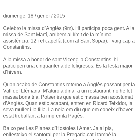
diumenge, 18 / gener / 2015
Celebro la missa d’Anglès (9m). Hi participa poca gent. A la
missa de Sant Martí, arribem al límit de la mínima
assistència: 12 i el capellà (com al Sant Sopar). I vaig cap a
Constantins.
A la missa a honor de sant Vicenç, a Constantins, hi
participen una cinquantena de feligresos. És la festa major
d’hivern.
Quan acabo de Constantins retorno a Anglès passant per la
Vall del Llèmana. M’aturo a dinar a un restaurant: no he fet
massa bona tria. Potser és que estic massa ben acostumat
d’Anglès. Quan estic acabant, entren en Ricard Teixidor, la
seva muller i la filla. La noia em diu que em coneix d’haver
estat treballant a la impremta Pagès.
Baixo per Les Planes d’Hostoles i Amer. Ja al pis,
enllesteixo el santoral per la Pregaria.cat i també la