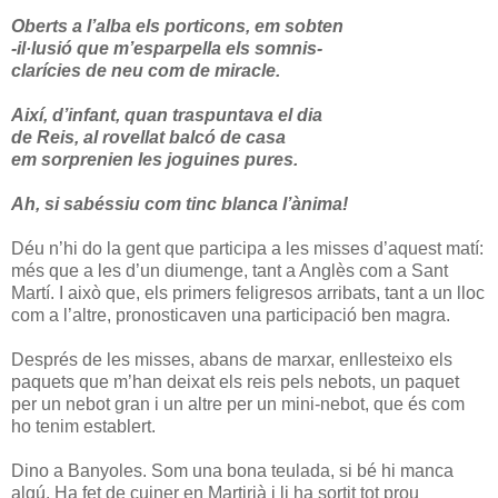
Oberts a l’alba els porticons, em sobten
-il·lusió que m’esparpella els somnis-
clarícies de neu com de miracle.
Així, d’infant, quan traspuntava el dia
de Reis, al rovellat balcó de casa
em sorprenien les joguines pures.
Ah, si sabéssiu com tinc blanca l’ànima!
Déu n’hi do la gent que participa a les misses d’aquest matí:
més que a les d’un diumenge, tant a Anglès com a Sant
Martí. I això que, els primers feligresos arribats, tant a un lloc
com a l’altre, pronosticaven una participació ben magra.
Després de les misses, abans de marxar, enllesteixo els
paquets que m’han deixat els reis pels nebots, un paquet
per un nebot gran i un altre per un mini-nebot, que és com
ho tenim establert.
Dino a Banyoles. Som una bona teulada, si bé hi manca
algú. Ha fet de cuiner en Martirià i li ha sortit tot prou