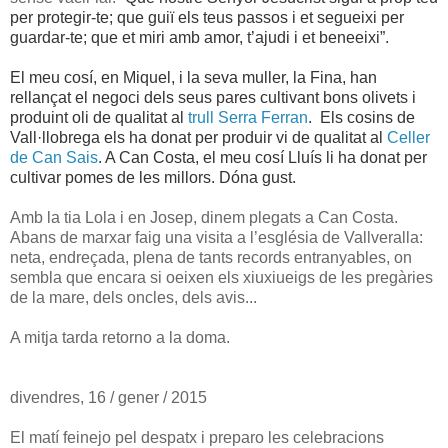
per protegir-te; que guiï els teus passos i et segueixi per
guardar-te; que et miri amb amor, t’ajudi i et beneeixi”.
El meu cosí, en Miquel, i la seva muller, la Fina, han
rellançat el negoci dels seus pares cultivant bons olivets i
produint oli de qualitat al
trull Serra Ferran
. Els cosins de
Vall·llobrega els ha donat per produir vi de qualitat al
Celler
de Can Sais
. A Can Costa, el meu cosí Lluís li ha donat per
cultivar pomes de les millors. Dóna gust.
Amb la tia Lola i en Josep, dinem plegats a Can Costa.
Abans de marxar faig una visita a l’església de Vallveralla:
neta, endreçada, plena de tants records entranyables, on
sembla que encara si oeixen els xiuxiueigs de les pregàries
de la mare, dels oncles, dels avis...
A mitja tarda retorno a la doma.
divendres, 16 / gener / 2015
El matí feinejo pel despatx i preparo les celebracions