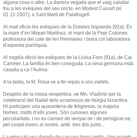
alguna cosa o altre. La darrera vegada que el vaig saludar
fou a les exèquies del seu oncle, en Modest Cuixart (el
01·11·2007), a Sant Martí de Palafrugell.
Al matí oficio les exèquies de la Dolores Izquierdo (92a). És
la mare d’en Miquel Martínez, el marit de la Pepi Colomer,
professora del cole de les Hermanes i bona col·laboradora
d’aquesta parròquia.
Al migdia oficio les exèquies de la Lluïsa Font (91a), de Cal
Carreter. La família és ben coneguda. La seva germana està
casada a ca l’Aulina.
A la tarda, la M. Rosa ve a fer repàs a uns vailets.
Després de la missa vespertina, ve Mn. Vladimir per la
celebració del Nadal dels ucraïnesos de litúrgia bizantina.
Hi participen una quarantena de feligresos, la majoria
homes, molts d’ells joves. Són curioses algunes
peculiaritats. I no es cansen de senyar-se i de persignar-se,
pel costat invers al nostre, amb tres dits junts...
La missa té una durada de cap una hora i mitja. Uns quants