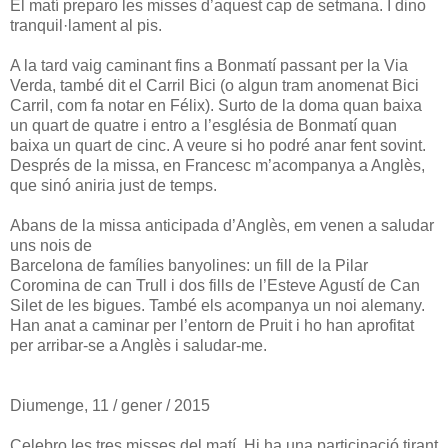
El matí preparo les misses d’aquest cap de setmana. I dino
tranquil·lament al pis.
A la tard vaig caminant fins a Bonmatí passant per la Via
Verda, també dit el Carril Bici (o algun tram anomenat Bici
Carril, com fa notar en Félix). Surto de la doma quan baixa
un quart de quatre i entro a l’església de Bonmatí quan
baixa un quart de cinc. A veure si ho podré anar fent sovint.
Després de la missa, en Francesc m’acompanya a Anglès,
que sinó aniria just de temps.
Abans de la missa anticipada d’Anglès, em venen a saludar
uns nois de
Barcelona de famílies banyolines: un fill de la Pilar
Coromina de can Trull i dos fills de l’Esteve Agustí de Can
Silet de les bigues. També els acompanya un noi alemany.
Han anat a caminar per l’entorn de Pruit i ho han aprofitat
per arribar-se a Anglès i saludar-me.
Diumenge, 11 / gener / 2015
Celebro les tres misses del matí. Hi ha una participació tirant