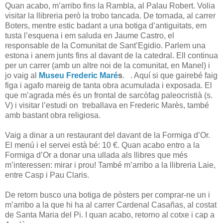
Quan acabo, m’arribo fins la Rambla, al Palau Robert. Volia
visitar la llibreria però la trobo tancada. De tornada, al carrer
Boters, mentre estic badant a una botiga d’antiguitats, em
tusta l’esquena i em saluda en Jaume Castro, el
responsable de la Comunitat de Sant’Egidio. Parlem una
estona i anem junts fins al davant de la catedral. Ell continua
per un carrer (amb un altre noi de la comunitat, en Manel) i
jo vaig al
Museu Frederic Maré
s
. . Aquí si que gairebé faig
figa i agafo mareig de tanta obra acumulada i exposada. El
que m’agrada més és un frontal de sarcòfag paleocristià (s.
V) i visitar l’estudi on treballava en Frederic Marès, també
amb bastant obra religiosa.
Vaig a dinar a un restaurant del davant de la Formiga d’Or.
El menú i el servei està bé: 10 €. Quan acabo entro a la
Formiga d’Or a donar una ullada als llibres que més
m’interessen: mirar i prou! També m’arribo a la llibreria Laie,
entre Casp i Pau Claris.
De retorn busco una botiga de pòsters per comprar-ne un i
m’arribo a la que hi ha al carrer Cardenal Casañas, al costat
de Santa Maria del Pi. I quan acabo, retorno al cotxe i cap a