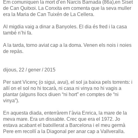
Em comuniquen la mort d’en Narcís Barnada (86a),en Siset
de Can Quitxoi. La Conxita em comenta que la seva muller
era la Maria de Can Tuixén de La Cellera.
Al migdia vaig a dinar a Banyoles. El dia és fred i la casa
també n’hi fa.
A la tarda, torno aviat cap a la doma. Venen els nois i noies
de repàs.
dijous, 22 / gener / 2015
Per sant Vicenç (o sigui, avui), el sol ja baixa pels torrents: i
allí on el sol no hi tocarà, ni casa ni vinya no hi vagis a
plantar (alguns llocs diuen “ni hort” en comptes de “ni
vinya”).
En aquesta diada, enterràrem l’àvia Enrica, la mare de la
meva mare. Era un dissabte. Crec que era el 1972. Jo
estava acabant el batxillerat a Barcelona i el meu germà
Pere em recollí a la Diagonal per anar cap a Vallveralla.