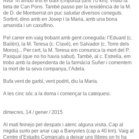
Avui m’arribo fins el Baix Empordà (uns 70 km). Visito la
tieta de Can Pons. També passo per la residència de la M.
de D. de Montserrat on puc saludar diversos coneguts.
Sortint, dino amb en Josep i la Maria, amb una bona
amanida i un caxuflino.
Pel carrer em vaig trobant amb gent coneguda: l’Eduard (c.
Bailèn), la M. Teresa (c. Clavé), en Salvador (c. Torre dels
Moros)... Per cert, la M. Teresa em comunica la mort del P.
Pasqual (que no ho havia sabut). També, al c. Estrella, em
trobo amb la dependenta de la farmàcia Suñer i comentem
la mort de la seva companya, l’Adela.
Bufa vent de garbí, vent podrit, diu la Maria.
A les cinc sóc a la doma i començar la catequesi.
dimecres, 14 / gener / 2015
Al matí feinejo pel despatx i atenc alguna visita. Cap al
migdia surto per anar cap a Banyoles (cap a 40 km). Vaig al
Centre d’Estudis Comarcals a deixar uns llibres on hi ha