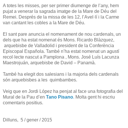
A totes les misses, per ser primer diumenge de l’any, hem
pujat a venerar la sagrada imatge de la Mare de Déu del
Remei. Després de la missa de les 12, l’Avel·lí i la Carme
van cantant les cobles a la Mare de Déu.
El sant pare anuncia el nomenament de nou cardenals, un
dels que ha estat nomenat és Mons. Ricardo Blàzquez,
arquebisbe de Valladolid i president de la Conferència
Episcopal Española. També n’ha estat nomenat un agustí
recol·lecte nascut a Pamplona , Mons. José Luís Lacunza
Maestrojuán, arquebisbe de David – Panamà.
També ha elegit dos salesians i la majoria dels cardenals
són arquebisbes a les quimbambes.
Veig que en Jordi López ha penjat al face una fotografia del
Mural de la Pau d’en
Tano Pisano
.
Molta gent hi escriu
comentaris positius.
Dilluns, 5 / gener / 2015