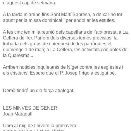
d’aquest cap de setmana.
A la tarda m’arribo fins Sant Martí Sapresa, a deixar-ho tot
apunt per la missa dominical i per endollar les estufes.
A les cinc tenim la reunió dels capellans de l’arxiprestat a La
Cellera de Ter. Parlem dels diversos temes previstos: la
trobada dels grups de catequesi de les parròquies el
diumenge 1 de març a La Cellera, les activitats conjuntes de
la Quaresma...
Arriben notícies inquietants de Níger contra les esglésies i
els cristians. Espero que el P. Josep Frigola estigui bé.
Demà tindré un dia força atrafegat.
LES MINVES DE GENER
Joan Maragall
Com al mig de l’hivern la primavera,