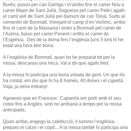
Burés, passo per can Garriga i m’arribo fins el carrer Nou o
carrer Major de Sant Julià. Segueixo pel carrer Petit i agafo
el camí vell de Sant Julià pel damunt de can Tolsà. Surto al
cementiri de Bonmatí. Vorejant el camp d’en Verònic, arribo
fins el camí de la Massana i entro a Bonmatí pel carrer de
l’Aulina, baixo pel carrer Ponent i enfilo el carrer de
l’Església. Des de la doma fins l’església (uns 5 km) hi he
estat una hora ben bona.
A l’església de Bonmatí, quan ho he preparat tot per la
missa, descanso una mica. Val a dir que agafo fred.
A la missa hi participa una bona volada de gent. Un que ho
ha contat, em diu que hi ha 8 homes, 40 dones i el capellà.
Vaja, ja seria estrany!
Agraeixo que en Francesc Caparrós em porti amb el seu
cotxe fins a Anglès, sinó no arribaria a temps per la missa
anticipada.
Quan arribo, engego la calefacció, il·lumino l’església,
preparo el calze i el copó... A la missa també hi participa una