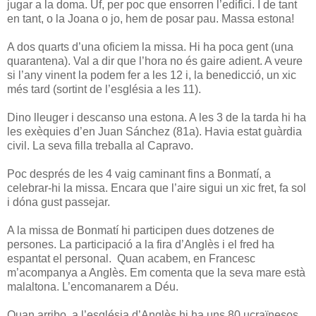
jugar a la doma. Uf, per poc que ensorren l’edifici. I de tant
en tant, o la Joana o jo, hem de posar pau. Massa estona!
A dos quarts d’una oficiem la missa. Hi ha poca gent (una
quarantena). Val a dir que l’hora no és gaire adient. A veure
si l’any vinent la podem fer a les 12 i, la benedicció, un xic
més tard (sortint de l’església a les 11).
Dino lleuger i descanso una estona. A les 3 de la tarda hi ha
les exèquies d’en Juan Sánchez (81a). Havia estat guàrdia
civil. La seva filla treballa al Capravo.
Poc després de les 4 vaig caminant fins a Bonmatí, a
celebrar-hi la missa. Encara que l’aire sigui un xic fret, fa sol
i dóna gust passejar.
A la missa de Bonmatí hi participen dues dotzenes de
persones. La participació a la fira d’Anglès i el fred ha
espantat el personal. Quan acabem, en Francesc
m’acompanya a Anglès. Em comenta que la seva mare està
malaltona. L’encomanarem a Déu.
Quan arribo, a l’església d’Anglès hi ha uns 80 ucraïnesos