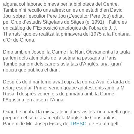
alguna col·laboració meva per la biblioteca del Centre.
També n’hi recullo uns altres: un és un estudi d’en David
Jou sobre l’escultor Pere Jou (L’escultor Pere Jou) editat
pel Grup d’estudis Sitgetans de Sitges (el 1991) i l’altre és
un catàleg de l’”Exposició antològica de l’obra de J. J.
Tharrats” que es realitzà la primavera del 1975 a la Fontana
d’Or de Girona.
Dino amb en Josep, la Carme i la Nuri. Òbviament a la taula
parlem dels atemptats de la setmana passada a París.
També parlem dels carrers asfaltats d’Anglès, una “gran”
notícia que publica el diari.
Després de dinar torno aviat cap a la doma. Avui és tarda de
reforç escolar. Primer venen quatre adolescents amb la M.
Rosa. I després venen els de primària amb la Carme,
l’Agustina, en Josep i l’Anna.
Quan he acabat la missa atenc dues visites: una parella que
preparen el seu casament i la Montse de Constantins.
Parlem de Mn. Josep Fisas, de
TRESC
, de Palafrugell...