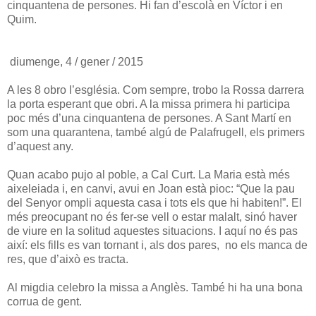
cinquantena de persones. Hi fan d’escolà en Víctor i en
Quim.
diumenge, 4 / gener / 2015
A les 8 obro l’església. Com sempre, trobo la Rossa darrera
la porta esperant que obri. A la missa primera hi participa
poc més d’una cinquantena de persones. A Sant Martí en
som una quarantena, també algú de Palafrugell, els primers
d’aquest any.
Quan acabo pujo al poble, a Cal Curt. La Maria està més
aixeleiada i, en canvi, avui en Joan està pioc: “Que la pau
del Senyor ompli aquesta casa i tots els que hi habiten!”. El
més preocupant no és fer-se vell o estar malalt, sinó haver
de viure en la solitud aquestes situacions. I aquí no és pas
així: els fills es van tornant i, als dos pares, no els manca de
res, que d’això es tracta.
Al migdia celebro la missa a Anglès. També hi ha una bona
corrua de gent.