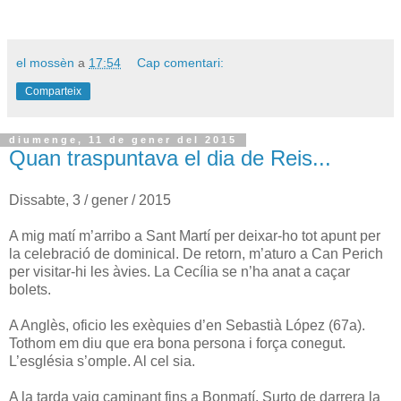
el mossèn
a
17:54
Cap comentari:
Comparteix
diumenge, 11 de gener del 2015
Quan traspuntava el dia de Reis...
Dissabte, 3 / gener / 2015
A mig matí m’arribo a Sant Martí per deixar-ho tot apunt per
la celebració de dominical. De retorn, m’aturo a Can Perich
per visitar-hi les àvies. La Cecília se n’ha anat a caçar
bolets.
A Anglès, oficio les exèquies d’en Sebastià López (67a).
Tothom em diu que era bona persona i força conegut.
L’església s’omple. Al cel sia.
A la tarda vaig caminant fins a Bonmatí. Surto de darrera la