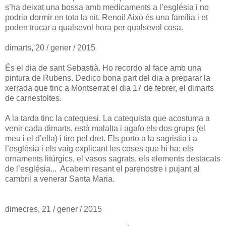
s’ha deixat una bossa amb medicaments a l’església i no
podria dormir en tota la nit. Renoi! Això és una família i et
poden trucar a qualsevol hora per qualsevol cosa.
dimarts, 20 / gener / 2015
És el dia de sant Sebastià. Ho recordo al face amb una
pintura de Rubens. Dedico bona part del dia a preparar la
xerrada que tinc a Montserrat el dia 17 de febrer, el dimarts
de carnestoltes.
A la tarda tinc la catequesi. La catequista que acostuma a
venir cada dimarts, està malalta i agafo els dos grups (el
meu i el d’ella) i tiro pel dret. Els porto a la sagristia i a
l’església i els vaig explicant les coses que hi ha: els
ornaments litúrgics, el vasos sagrats, els elements destacats
de l’església... Acabem resant el parenostre i pujant al
cambril a venerar Santa Maria.
dimecres, 21 / gener / 2015