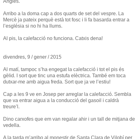
Anglès.
Arribo a la doma cap a dos quarts de set del vespre. La
Mercè ja pateix perquè està tot fosc i li fa basarda entrar a
l’església si no hi ha llums.
Al pis, la calefacció no funciona. Catxis dena!
divendres, 9 / gener / 2015
Al matí, tampoc s’ha engegat la calefacció i tot el pis és
gèlid. I sort que tinc una estufa elèctrica. També em toca
dutxar-me amb aigua freda. Sort que ja ve l’estiu!
Cap a les 9 ve en Josep per arreglar la calefacció. Sembla
que va entrar aigua a la conducció del gasoil i caldrà
treure’l.
Dino carxofes que em van regalar ahir i un tall de mitjana de
vedella.
A la tarda m’arribo al monestir de Santa Clara de Vilobí per