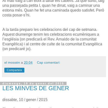
Al matí vaig a can Boix a tallar els cabells. Ja que surto, faig
una passejada petita I, quan he dinat, vaig a caminar una
estona més. Quan he fet una caminada quedo satisfet. Però
costa posar-s’hi.
A la tarda preparo les celebracions del cap de setmana.
Aquest diumenge tenim les celebracions ecumèniques a
l’església (on predicarà el Rev. Arnaldo de la comunitat
Evangèlica) i al centre de culte de la comunitat Evangèlica
(on predicaré jo).
el mossèn
a
20:04
Cap comentari:
Comparteix
diumenge, 18 de gener del 2015
LES MINVES DE GENER
dissabte, 10 / gener / 2015