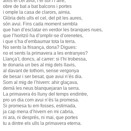
aixís el cel avui, i el sol i l’aire,
obre de bat a bat balcons i portes
i omple la casa de clarors, aimia.
Glòria dels ulls el cel, del pit les aures,
són avui. Fins cada moment sembla
que han d’esclatar en verdor les branques nues,
que l’horitzó ha d’omplir-se d’orenetes,
i que s’ha d’embaumar tota la terra.
No sents la frisança, dona? Digues:
no et sents la primavera a les entranyes?
Llança’t, doncs, al carrer: si t’hi trobessa,
te donaria un bes al mig dels llavis,
al davant de tothom, sense vergonya
de besar i ser besat, que avui n’és dia.
Som al mig de l’hivern: ahir glaçava,
demà les neus blanquejaran la serra.
La primavera és lluny del temps endintre,
pro un dia com avui n’és la promesa.
Si promesa tu em fosses, estimada,
ja cap mena d’hivern en mi cabria,
ni ara, ni després, ni mai, que portes
tu a dintre els ulls la primavera eterna.