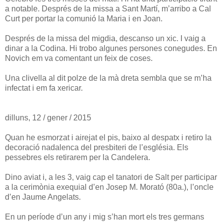
a notable. Després de la missa a Sant Martí, m’arribo a Cal
Curt per portar la comunió la Maria i en Joan.
Després de la missa del migdia, descanso un xic. I vaig a
dinar a la Codina. Hi trobo algunes persones conegudes. En
Novich em va comentant un feix de coses.
Una clivella al dit polze de la mà dreta sembla que se m’ha
infectat i em fa xericar.
dilluns, 12 / gener / 2015
Quan he esmorzat i airejat el pis, baixo al despatx i retiro la
decoració nadalenca del presbiteri de l’església. Els
pessebres els retirarem per la Candelera.
Dino aviat i, a les 3, vaig cap el tanatori de Salt per participar
a la cerimònia exequial d’en Josep M. Morató (80a.), l’oncle
d’en Jaume Angelats.
En un període d’un any i mig s’han mort els tres germans