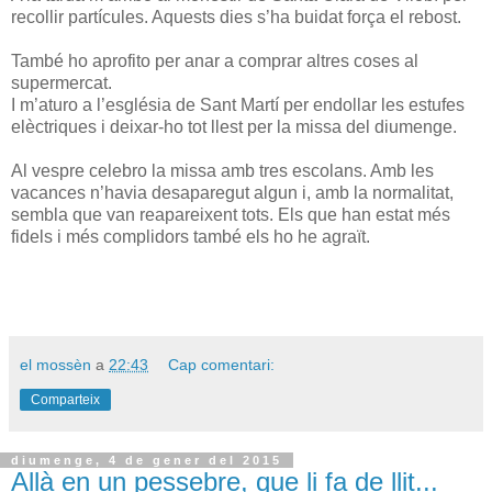
recollir partícules. Aquests dies s’ha buidat força el rebost.
També ho aprofito per anar a comprar altres coses al
supermercat.
I m’aturo a l’església de Sant Martí per endollar les estufes
elèctriques i deixar-ho tot llest per la missa del diumenge.
Al vespre celebro la missa amb tres escolans. Amb les
vacances n’havia desaparegut algun i, amb la normalitat,
sembla que van reapareixent tots. Els que han estat més
fidels i més complidors també els ho he agraït.
el mossèn
a
22:43
Cap comentari:
Comparteix
diumenge, 4 de gener del 2015
Allà en un pessebre, que li fa de llit...