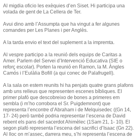
Al migdia oficio les exèquies d’en Siset. Hi participa una
volada de gent de La Cellera de Ter.
Avui dino amb l’Assumpta que ha vingut a fer algunes
comandes per Les Planes i per Anglès.
A la tarda envio el text del suplement a la impremta.
Al vespre participo a la reunió dels equips de Caritas a
Amer. Parlem del Servei d’Intervenció Educativa (SIE o
reforç escolar). Porten la reunió en Ramon, la M. Àngles
Camós i l’Eulàlia Bofill (a qui conec de Palafrugell).
A la sala on estem reunits hi ha penjats quatre grans plafons
amb uns relleus que representen escenes bíbliques. El
primer plafó que descobreixo de bones a primeres em
sembla (i m’ho corrobora el Sr. Puigdemnont) que
representa l’encontre d’Abraham i de Melquisedec ((Gn 14,
17- 24) però també podria representar l’escena de David
rebent els pans del sacerdot Ahimèlec (1Sam 21, 1- 10). El
segon plafó representa l’escena del sacrifici d’Isaac (Gn 22).
Al lloc on m’assec, darrera meu, s’hi representa l’escena de