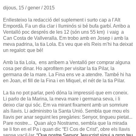
dijous, 15 / gener / 2015
Enllesteixo la redacció del suplement i surto cap a l’Alt
Empordà. Fa un dia clar i lluminós si bé bufa garbí. Arribo a
Ventalló poc després de les 12 (són uns 55 km) i vaig a
Can Costa de Vallveralla. Em trobo amb en Josep i amb la
meva padrina, la tia Lola. Es veu que els Reis m’hi ha deixat
un regalot: que bé!
Amb la tia Lola, ens arribem a Ventalló per comprar alguna
cosa per dinar. Ho aprofitem per visitar la tia Pilar, la
germana de la mare. La Fina ens ve a atendre. També hi ha
en Joan, el fill de la Fina i en Miquel, el nét de la tia Pilar.
La tia no pot parlar, però dóna la impressió que em coneix.
Li parlo de la Marina, la meva mare i germana seva, i li
deixo clar qui sóc. Em va mirant fixament amb un somriure
als llavis. Li administro la Santa Unió. Sembla que mou els
llavis per anar seguint les pregàries: Senyor, tingueu pietat...
Pare nostre... Quan alço Nostramo, sembla que la mirada
se li fon en el Pa i quan dic “El Cos de Crist”, obre els llavis
sense vacil·lar.
“Que nostre Senyor Jesucrist sigui a prop teu