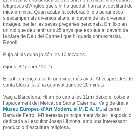
feligresos d’Anglès que s’hi ha quedat, han anat desfilant de
mica en mica. Quan acaba la celebració, els ucraïnesos
s’escampen als diversos altars, al davant de les diverses
imatges, per fer les seves pregàries personals. Em fixo en
un noi que deu tenir uns 25 anys que es situa al davant de
la Mare de Déu del Carme i que hi queda com extasiat.
Renoi!
Pujo al pis quan ja són les 10 tocades.
dijous, 8 / gener / 2015
El sol comença a sortir un minut més aviat. Al vespre, des de
santa Llúcia, ja s’ha guanyat gairebé 20 minuts.
Vaig a Barcelona. Hi arribo cap a les 11m i deixo el cotxe a
l’aparcament del Mercat de Santa Caterina. Vaig de dret al
Museu Europeu d’Art Modern, el M. E.A. M.,
al carrer
Barra de Ferro. M’interessa principalment visitar l’exposició
dedicada a l’escultor Josep Llimona, amb una interessant
producció d’escultura religiosa.