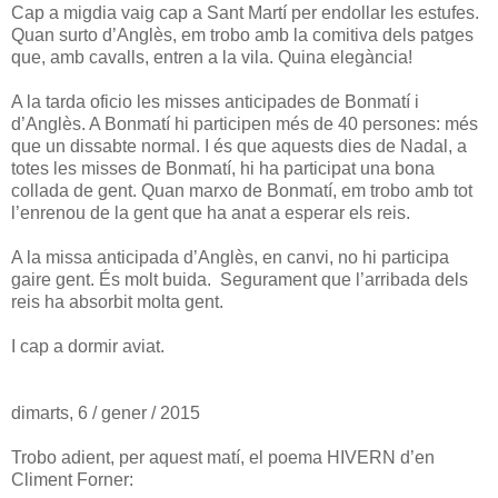
Cap a migdia vaig cap a Sant Martí per endollar les estufes.
Quan surto d’Anglès, em trobo amb la comitiva dels patges
que, amb cavalls, entren a la vila. Quina elegància!
A la tarda oficio les misses anticipades de Bonmatí i
d’Anglès. A Bonmatí hi participen més de 40 persones: més
que un dissabte normal. I és que aquests dies de Nadal, a
totes les misses de Bonmatí, hi ha participat una bona
collada de gent. Quan marxo de Bonmatí, em trobo amb tot
l’enrenou de la gent que ha anat a esperar els reis.
A la missa anticipada d’Anglès, en canvi, no hi participa
gaire gent. És molt buida. Segurament que l’arribada dels
reis ha absorbit molta gent.
I cap a dormir aviat.
dimarts, 6 / gener / 2015
Trobo adient, per aquest matí, el poema HIVERN d’en
Climent Forner: