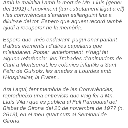
Amb la malaltia i amb la mort de Mn. Lluís (gener
del 1992) el moviment (tan estretament lligat a ell)
i les convivències s’anaren esllanguint fins a
diluir-se del tot. Espero que aquest record també
ajudi a recuperar-ne la memòria.
Espero que, més endavant, pugui anar parlant
d’altres elements i d’altres capellans que
m’ajudaren. Potser
anteriorment
n’hagi fet
alguna referència:
les Trobades d’Animadors de
Cant a Montserrat, les colònies infantils a Sant
Feliu de Guíxols, les anades a Lourdes amb
l’Hospitalitat, la Frater...
Ara i aquí, fent memòria de les Convivències,
reprodueixo una entrevista que vaig fer a Mn.
Lluís Vilà i que es publicà al Full Parroquial del
Bisbat de Girona del 20 de novembre de 1977 (n.
2613), en el meu quart curs al Seminari de
Girona: