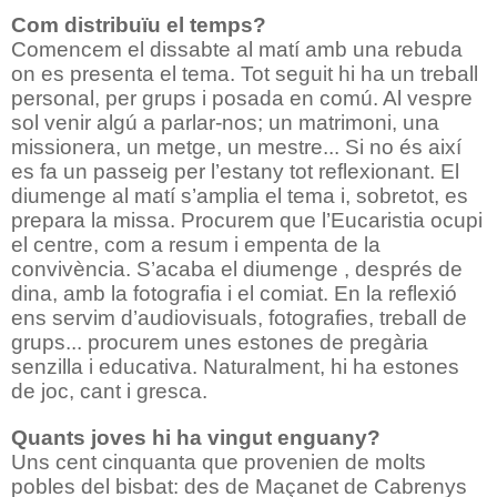
Com distribuïu el temps?
Comencem el dissabte al matí amb una rebuda
on es presenta el tema. Tot seguit hi ha un treball
personal, per grups i posada en comú. Al vespre
sol venir algú a parlar-nos; un matrimoni, una
missionera, un metge, un mestre... Si no és així
es fa un passeig per l’estany tot reflexionant. El
diumenge al matí s’amplia el tema i, sobretot, es
prepara la missa. Procurem que l’Eucaristia ocupi
el centre, com a resum i empenta de la
convivència. S’acaba el diumenge , després de
dina, amb la fotografia i el comiat. En la reflexió
ens servim d’audiovisuals, fotografies, treball de
grups... procurem unes estones de pregària
senzilla i educativa. Naturalment, hi ha estones
de joc, cant i gresca.
Quants joves hi ha vingut enguany?
Uns cent cinquanta que provenien de molts
pobles del bisbat: des de Maçanet de Cabrenys