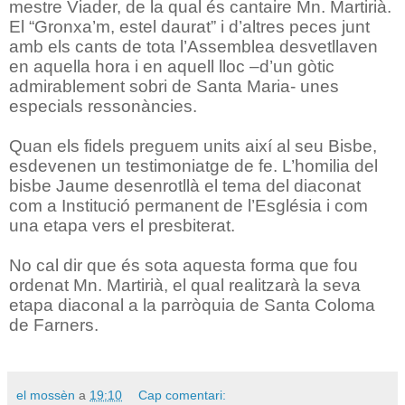
mestre Viader, de la qual és cantaire Mn. Martirià.
El “Gronxa’m, estel daurat” i d’altres peces junt
amb els cants de tota l’Assemblea desvetllaven
en aquella hora i en aquell lloc –d’un gòtic
admirablement sobri de Santa Maria- unes
especials ressonàncies.
Quan els fidels preguem units així al seu Bisbe,
esdevenen un testimoniatge de fe. L’homilia del
bisbe Jaume desenrotllà el tema del diaconat
com a Institució permanent de l’Església i com
una etapa vers el presbiterat.
No cal dir que és sota aquesta forma que fou
ordenat Mn. Martirià, el qual realitzarà la seva
etapa diaconal a la parròquia de Santa Coloma
de Farners.
el mossèn
a
19:10
Cap comentari: