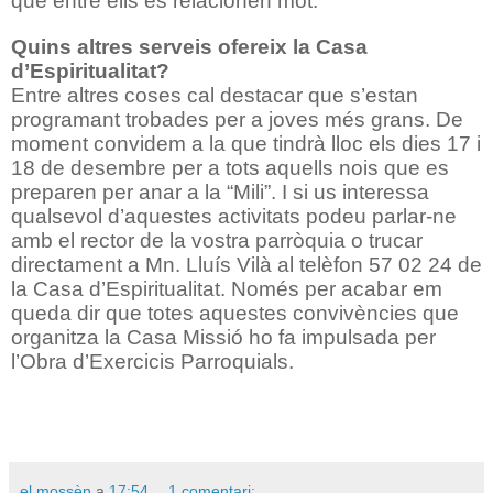
que entre ells es relacionen mot.
Quins altres serveis ofereix la Casa
d’Espiritualitat?
Entre altres coses cal destacar que s’estan
programant trobades per a joves més grans. De
moment convidem a la que tindrà lloc els dies 17 i
18 de desembre per a tots aquells nois que es
preparen per anar a la “Mili”. I si us interessa
qualsevol d’aquestes activitats podeu parlar-ne
amb el rector de la vostra parròquia o trucar
directament a Mn. Lluís Vilà al telèfon 57 02 24 de
la Casa d’Espiritualitat. Només per acabar em
queda dir que totes aquestes convivències que
organitza la Casa Missió ho fa impulsada per
l’Obra d’Exercicis Parroquials.
el mossèn
a
17:54
1 comentari: