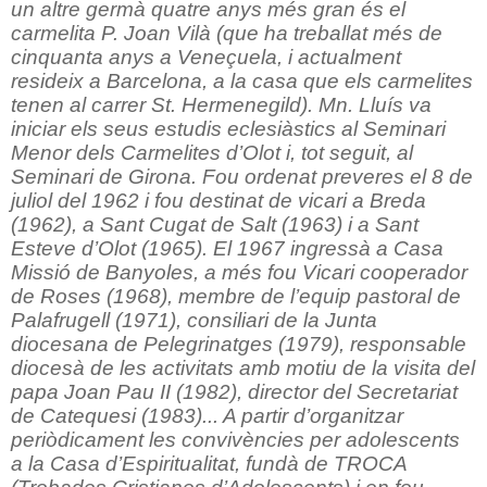
un altre germà quatre anys més gran és el
carmelita P. Joan Vilà (que ha treballat més de
cinquanta anys a Veneçuela, i actualment
resideix a Barcelona, a la casa que els carmelites
tenen al carrer St. Hermenegild). Mn. Lluís va
iniciar els seus estudis eclesiàstics al Seminari
Menor dels Carmelites d’Olot i, tot seguit, al
Seminari de Girona. Fou ordenat preveres el 8 de
juliol del 1962 i fou destinat de vicari a Breda
(1962), a Sant Cugat de Salt (1963) i a Sant
Esteve d’Olot (1965). El 1967 ingressà a Casa
Missió de Banyoles, a més fou Vicari cooperador
de Roses (1968), membre de l’equip pastoral de
Palafrugell (1971), consiliari de la Junta
diocesana de Pelegrinatges (1979), responsable
diocesà de les activitats amb motiu de la visita del
papa Joan Pau II (1982), director del Secretariat
de Catequesi (1983)... A partir d’organitzar
periòdicament les convivències per adolescents
a la Casa d’Espiritualitat, fundà de TROCA