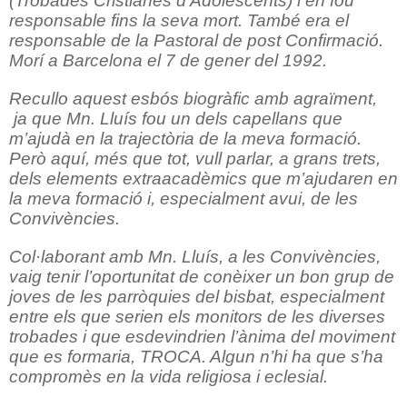
(Trobades Cristianes d’Adolescents) i en fou
responsable fins la seva mort. També era el
responsable de la Pastoral de post Confirmació.
Morí a Barcelona el 7 de gener del 1992.
Recullo aquest esbós biogràfic amb agraïment,
ja que Mn. Lluís fou un dels capellans que
m’ajudà en la trajectòria de la meva formació.
Però aquí, més que tot, vull parlar, a grans trets,
dels elements extraacadèmics que m’ajudaren en
la meva formació i, especialment avui, de les
Convivències.
Col·laborant amb Mn. Lluís, a les Convivències,
vaig tenir l’oportunitat de conèixer un bon grup de
joves de les parròquies del bisbat, especialment
entre els que serien els monitors de les diverses
trobades i que esdevindrien l’ànima del moviment
que es formaria, TROCA. Algun n’hi ha que s’ha
compromès en la vida religiosa i eclesial.