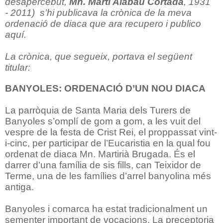
desapercebut,
Mn. Martí Alabau Cortada
, 1931
- 2011) s’hi publicava la crònica de la meva
ordenació de diaca que ara recupero i publico
aquí.
La crònica, que segueix, portava el següent
titular:
BANYOLES: ORDENACIÓ D’UN NOU DIACA
La parròquia de Santa Maria dels Turers de
Banyoles s’omplí de gom a gom, a les vuit del
vespre de la festa de Crist Rei, el proppassat vint-
i-cinc, per participar de l’Eucaristia en la qual fou
ordenat de diaca Mn. Martirià Brugada. És el
darrer d’una família de sis fills, can Teixidor de
Terme, una de les famílies d’arrel banyolina més
antiga.
Banyoles i comarca ha estat tradicionalment un
sementer important de vocacions. La preceptoria