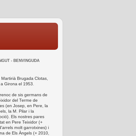
NGUT - BENVINGUDA
 Martirià Brugada Clotas,
 a Girona el 1953.
 renoc de sis germans de
ixidor del Terme de
es (en Josep, en Pere, la
ls, la M. Pilar i la
ció). Els nostres pares
tat en Pere Teixidor (+
'arrels molt garrotxines) i
ina de Els Àngels (+ 2010,