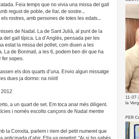
atada. Feia temps que no vivia una missa del gall
mb regust de poble, de llar, de sostre...
 els rostres, amb persones de totes les edats...
isses de Nadal. La de Sant Julià, al punt de la
sa del gall típica. La d’Anglès, pensada per les
 estat la missa del pollet, com diuen a les
. La de Bonmatí, a les 6, podem ben dir que ha
r fer sopes.
assen els dos quarts d’una. Envio algun missatge
les dues ja dormo: na niiiit!
/ 2012
11·07·
la Ver
to, a un quart de set. Em toca anar més diligent.
otícies i només escolto cançons de Nadal mentre
PER C
b la Conxita, parlem i riem del petit numeret que
 anticipada d’ahir. Ella va repetint: “Ai si ho sabés