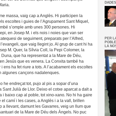
DADES
aria.
me massa, vaig cap a Anglès. Hi participen la
ls escoltes i guies de l’Agrupament Sant Miquel,
 també s’omple amb unes 300 persones. Hi
epi, en Josep M. i els nois i noies que van ser
atequesi de seguiment, preparats per l’Alfred,
PER L
POBLE
’evangeli, que vaig llegint jo. Al grup de cant hi ha
LA NOS
sep M. Quer, la Sílvia Coll, la Pepi Colomer, la
La Duna, que ha representat a la Mare de Déu,
Nen Jesús que es venera. La Conxita també ha
i ens ha fet riure a tots. A l’acabament els escoltes
ten algunes cançons nadalenques.
 he endreçat tot, pujo al pis a sopar d’una
 Sant Julià de Llor. Deixo el cotxe aparcat a dalt a
a i baixo cap al poble, tot xino-xano. No hi ha gaire
el camí i les cases, a Anglès i a la vall, brillen
 a llevant, damunt les Gavarres, veig un llum que
santuari de la Mare de Déu dels Àngels. No puc