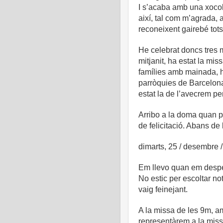
I s’acaba amb una xocol
així, tal com m’agrada, a
reconeixent gairebé tots
He celebrat doncs tres m
mitjanit, ha estat la mis
famílies amb mainada, ha
parròquies de Barcelona
estat la de l’avecrem pe
Arribo a la doma quan p
de felicitació. Abans de 
dimarts, 25 / desembre 
Em llevo quan em desper
No estic per escoltar n
vaig feinejant.
A la missa de les 9m, am
representàrem a la missa