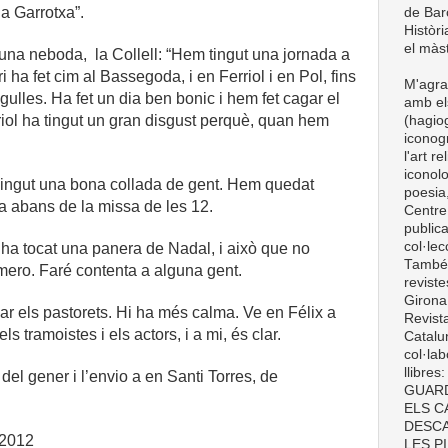
a Garrotxa”.
de Barc
Històri
el màst
 una neboda, la Collell: “Hem tingut una jornada a
ri ha fet cim al Bassegoda, i en Ferriol i en Pol, fins
M'agra
ulles. Ha fet un dia ben bonic i hem fet cagar el
amb el
riol ha tingut un gran disgust perquè, quan hem
(hagiog
iconogr
l'art r
iconolo
vingut una bona collada de gent. Hem quedat
poesia,
ja abans de la missa de les 12.
Centre
publica
col·le
ha tocat una panera de Nadal, i això que no
També t
ero. Faré contenta a alguna gent.
revist
Girona
ar els pastorets. Hi ha més calma. Ve en Félix a
Revist
els tramoistes i els actors, i a mi, és clar.
Catalun
col·lab
llibre
del gener i l’envio a en Santi Torres, de
GUARD
ELS C
DESCA
 2012
LES P