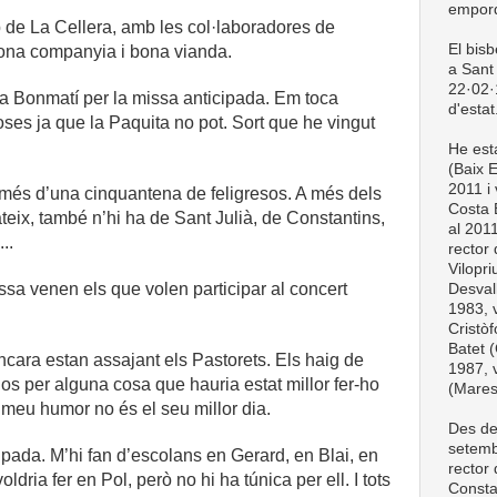
empord
p de La Cellera, amb les col·laboradores de
El bis
Bona companyia i bona vianda.
a Sant 
22·02·1
 a Bonmatí per la missa anticipada. Em toca
d'estat
oses ja que la Paquita no pot. Sort que he vingut
He esta
(Baix 
2011 i 
n més d’una cinquantena de feligresos. A més dels
Costa 
eix, també n’hi ha de Sant Julià, de Constantins,
al 201
..
rector
Vilopri
ssa venen els que volen participar al concert
Desval
1983, v
Cristòf
Batet (
ncara estan assajant els Pastorets. Els haig de
1987, v
los per alguna cosa que hauria estat millor fer-ho
(Mare
l meu humor no és el seu millor dia.
Des de
setemb
ipada. M’hi fan d’escolans en Gerard, en Blai, en
rector
ldria fer en Pol, però no hi ha túnica per ell. I tots
Consta