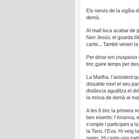
Els nervis de la vigília
demà.
Al matí toca acabar de p
Nen Jesús, el guarda llib
cants... També venen la 
Per dinar em cruspeixo c
tinc gaire temps per de
La Martha, l’assistent 
dissabte morí el seu par
distància aguditza el dolor
la missa de demà al mat
A les 6 tinc la primera
ben eixerits: l’Arianna,
s’omple i participen a 
la Tarsi, l’Eva. Hi vei
pares. Hi canta una par