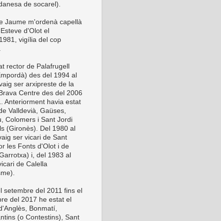
anesa de socarel).
be Jaume m'ordenà capellà
Esteve d'Olot el
981, vigília del cop
.
t rector de Palafrugell
Empordà) des del 1994 al
vaig ser arxipreste de la
Brava Centre des del 2006
1. Anteriorment havia estat
 de Valldevià, Gaüses,
u, Colomers i Sant Jordi
ls (Gironès). Del 1980 al
aig ser vicari de Sant
or les Fonts d'Olot i de
Garrotxa) i, del 1983 al
icari de Calella
sme).
l setembre del 2011 fins el
re del 2017 he estat el
 d'Anglès, Bonmatí,
ntins (o Contestins), Sant