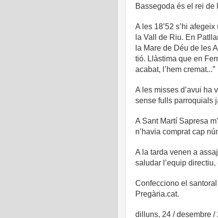
Bassegoda és el rei de l
A les 18’52 s’hi afegeix
la Vall de Riu. En Patlla
la Mare de Déu de les Ag
tió. Llàstima que en Fer
acabat, l’hem cremat...”
A les misses d’avui ha 
sense fulls parroquials 
A Sant Martí Sapresa m’
n’havia comprat cap núm
A la tarda venen a assaj
saludar l’equip directiu, 
Confecciono el santoral 
Pregària.cat.
dilluns, 24 / desembre /