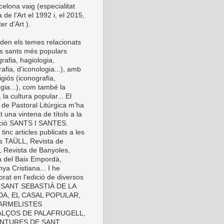
elona vaig (especialitat
a de l'Art el 1992 i, el 2015,
er d'Art ).
den els temes relacionats
s sants més populars
rafia, hagiologia,
afia, d'iconologia...), amb
eligiós (iconografia,
gia...), com també la
 la cultura popular... El
 de Pastoral Litúrgica m'ha
t una vintena de títols a la
cció SANTS I SANTES.
inc articles publicats a les
es TAÜLL, Revista de
, Revista de Banyoles,
a del Baix Empordà,
ya Cristiana... I he
orat en l'edició de diversos
s: SANT SEBASTIÀ DE LA
A, EL CASAL POPULAR,
ARMELISTES
LÇOS DE PALAFRUGELL,
INTURES DE SANT