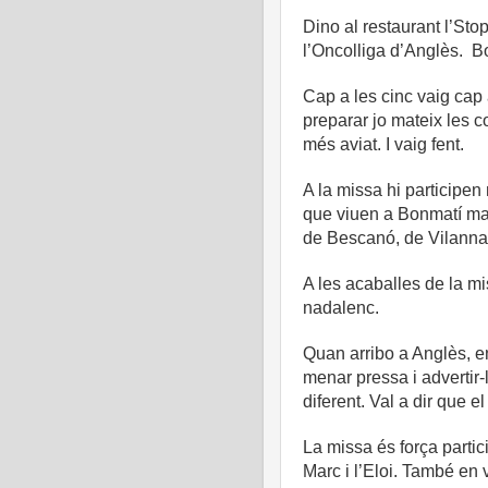
Dino al restaurant l’Sto
l’Oncolliga d’Anglès. 
Cap a les cinc vaig cap
preparar jo mateix les c
més aviat. I vaig fent.
A la missa hi participe
que viuen a Bonmatí mat
de Bescanó, de Vilanna.
A les acaballes de la mi
nadalenc.
Quan arribo a Anglès, e
menar pressa i advertir-
diferent. Val a dir que e
La missa és força partic
Marc i l’Eloi. També en vo