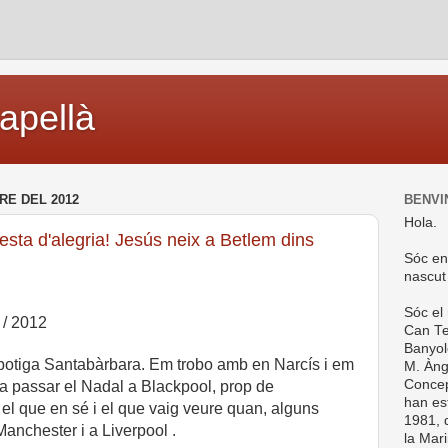
capellà
RE DEL 2012
BENVI
Hola.
esta d'alegria! Jesús neix a Betlem dins
Sóc en
nascut
Sóc el
 / 2012
Can Te
Banyol
botiga Santabàrbara. Em trobo amb en Narcís i em
M. Ànge
Concep
 passar el Nadal a Blackpool, prop de
han es
el que en sé i el que vaig veure quan, alguns
1981, d
Manchester i a Liverpool .
la Mar