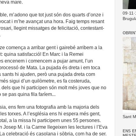
 meva mare.
09·11·
ble, m’adono que tot just són dos quarts d’onze i
Brugul
ivocat i m’he avançat una hora. Faig temps resant
rosari, llegint missatges de felicitació, contestant-
OBRIN
.
ze comença a arribar gent i gairebé arribem a la
it: quina satisfacció! En Marc i la Remei
 les encenem i comencem a pujar amunt, l’un
a processó de Mata. La pujada és dreta i em toca
els sants hi ajuden, però una pujada dreta com
és sigui d’un quilòmetre, es fa costeruda,
a dels que hi participen són molt més joves que no
se pas quina fila faríem...
sia, ens fem una fotografia amb la majoria dels
 les torxes. A l’església ens hi espera més gent,
Sant M
tal, a la missa hi participem unes 55 persones.
n Josep M. i la Carme llegeixen les lectures i l’Eva
ENS E
. La celebració és casolana i sòbria, com ha de ser.
MEST