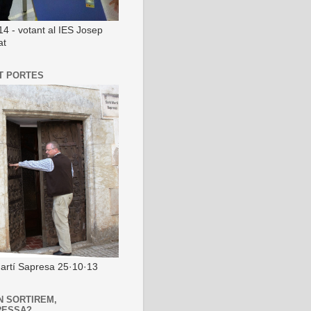
14 - votant al IES Josep
at
T PORTES
artí Sapresa 25·10·13
N SORTIREM,
RESSA?