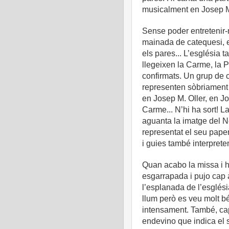
musicalment en Josep M
Sense poder entretenir-
mainada de catequesi, e
els pares... L’església
llegeixen la Carme, la P
confirmats. Un grup de c
representen sòbriament l
en Josep M. Oller, en Jo
Carme... N’hi ha sort! 
aguanta la imatge del 
representat el seu paper 
i guies també interpre
Quan acabo la missa i ho
esgarrapada i pujo cap a
l’esplanada de l’esglési
llum però es veu molt bé 
intensament. També, cap
endevino que indica el 