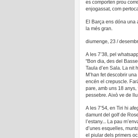
es comporten prou corre
enjogassat, com pertoca
El Barça ens dóna una a
la més gran.
diumenge, 23 / desembr
A les 7’38, pel whatsapp
“Bon dia, des del Basse
Taula d’en Sala. La nit h
M’han fet descobrir una e
encén el crepuscle. Farà
pare, amb uns 18 anys, t
pessebre. Això ve de llu
A les 7’54, en Tiri hi a
damunt del golf de Roses
l’estany... La pau m’env
d’unes esquelles, munta
el piular dels primers o