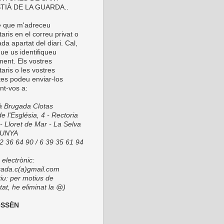
TIÀ DE LA GUARDA..
é que m'adreceu
ris en el correu privat o
da apartat del diari. Cal,
ue us identifiqueu
ment. Els vostres
aris o les vostres
tes podeu enviar-los
nt-vos a:
ià Brugada Clotas
e l'Església, 4 - Rectoria
- Lloret de Mar - La Selva
LUNYA
72 36 64 90 / 6 39 35 61 94
electrònic:
ada.c(a)gmail.com
tiu: per motius de
at, he eliminat la @)
OSSÈN