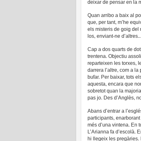
deixar de pensar en la
Quan arribo a baix al po
que, per tant, m’he equ
els misteris de goig del 
los, enviant-ne d’altres..
Cap a dos quarts de dot
trentena. Objectiu assol
reparteixen les torxes,
darrera l’altre, com a l
bufar. Per baixar, tots 
aquesta, encara que nom
sobretot quan la majori
pas jo. Des d’Anglès, no 
Abans d’entrar a l’esglé
participants, enarborant
més d’una vintena. En to
L’Arianna fa d’escolà. E
hi llegeix les pregàries