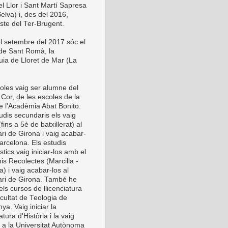
el Llor i Sant Martí Sapresa
elva) i, des del 2016,
este del Ter-Brugent.
l setembre del 2017 sóc el
 de Sant Romà, la
uia de Lloret de Mar (La
oles vaig ser alumne del
Cor, de les escoles de la
de l'Acadèmia Abat Bonito.
udis secundaris els vaig
 (fins a 5è de batxillerat) al
ri de Girona i vaig acabar-
arcelona. Els estudis
stics vaig iniciar-los amb el
is Recolectes (Marcilla -
) i vaig acabar-los al
ri de Girona. També he
els cursos de llicenciatura
cultat de Teologia de
ya. Vaig iniciar la
iatura d'Història i la vaig
r a la Universitat Autònoma