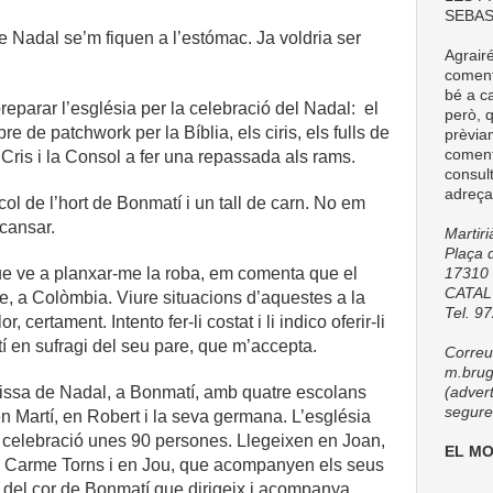
SEBAS
 de Nadal se’m fiquen a l’estómac. Ja voldria ser
Agrair
comenta
bé a ca
reparar l’església per la celebració del Nadal: el
però, q
re de patchwork per la Bíblia, els ciris, els fulls de
prèvia
coment
Cris i la Consol a fer una repassada als rams.
consul
adreça
ol de l’hort de Bonmatí i un tall de carn. No em
scansar.
Martir
Plaça d
que ve a planxar-me la roba, em comenta que el
17310 
CATA
e, a Colòmbia. Viure situacions d’aquestes a la
Tel. 9
, certament. Intento fer-li costat i li indico oferir-li
í en sufragi del seu pare, que m’accepta.
Correu 
m.brug
 missa de Nadal, a Bonmatí, amb quatre escolans
(adver
seguret
 en Martí, en Robert i la seva germana. L’església
la celebració unes 90 persones. Llegeixen en Joan,
EL M
g la Carme Torns i en Jou, que acompanyen els seus
t del cor de Bonmatí que dirigeix i acompanya