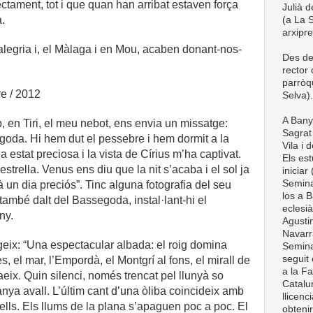
ctament, tot i que quan han arribat estaven força
Julià d
.
(a La S
arxipr
legria i, el Màlaga i en Mou, acaben donant-nos-
Des de
rector
parròq
e / 2012
Selva).
A Bany
, en Tiri, el meu nebot, ens envia un missatge:
Sagrat 
goda. Hi hem dut el pessebre i hem dormit a la
Vila i 
a estat preciosa i la vista de Círius m’ha captivat.
Els est
strella. Venus ens diu que la nit s’acaba i el sol ja
iniciar
Semina
 un dia preciós”. Tinc alguna fotografia del seu
los a B
ambé dalt del Bassegoda, instal·lant-hi el
eclesià
ny.
Agustin
Navarra
fegeix: “Una espectacular albada: el roig domina
Semina
seguit 
, el mar, l’Empordà, el Montgrí al fons, el mirall de
a la Fa
aeix. Quin silenci, només trencat pel llunyà so
Catalun
nya avall. L’últim cant d’una òliba coincideix amb
llicenc
cells. Els llums de la plana s’apaguen poc a poc. El
obteni