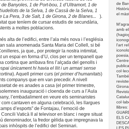
de Barc
 de Banyoles, 1 de Port-bou, 1 d’Ultramort, 1 de
Històri
iudellots de la Selva, 1 de Cassà de la Selva, 1
el màst
e La Pera, 3 de Salt, 1 de Girona, 2 de Blanes...
).
nitat que teníem de cursar estudis de secundària,
M'agra
stents a moltes poblacions.
amb el
(hagiog
és alta de l’edifici, entre l’ala més nova i l’església
iconogr
ran sala anomenada Santa Maria del Collell, si bé
l'art r
iconolo
nilleres, ja que,, por protegir la nostra intimitat,
poesia,
at un espai en forma d’U, clos per un tempanell que
Centre
na cortina que arribava fins l’alçada del genolls i
publica
’espai únicament hi havia el llit i un armari sense
col·le
cortina
). Aquell primer curs (
el primer d’humanitats
)
També t
ants companys que em van precedir. A nivell
revist
ssetat de es anades a casa (el primer trimestre,
Girona
 solemnes inauguració i cloenda de curs a l’Aula
Revist
any, l’embadaliment en veure els seminaristes
Catalun
col·lab
ar com cantaven en alguna celebració, les llargues
llibre
camps d’esports” de Fontajau, l’emoció de
GUARD
Concili Vaticà II al televisor en blanc i negre situat
ELS C
omú denominador, la fredor gèlida que impregnava la
DESCA
ais inhòspits de l’edifici del Seminari.
LES P