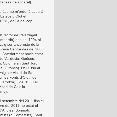
anesa de socarel).
be Jaume m'ordenà capellà
Esteve d'Olot el
981, vigília del cop
.
t rector de Palafrugell
Empordà) des del 1994 al
vaig ser arxipreste de la
Brava Centre des del 2006
1. Anteriorment havia estat
 de Valldevià, Gaüses,
u, Colomers i Sant Jordi
ls (Gironès). Del 1980 al
aig ser vicari de Sant
or les Fonts d'Olot i de
Garrotxa) i, del 1983 al
icari de Calella
sme).
l setembre del 2011 fins el
re del 2017 he estat el
 d'Anglès, Bonmatí,
ntins (o Contestins), Sant