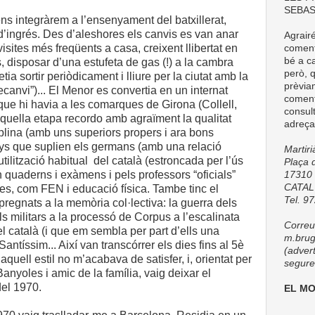
SEBAS
ens integràrem a l’ensenyament del batxillerat,
’ingrés. Des d’aleshores els canvis es van anar
Agrair
isites més freqüents a casa, creixent llibertat en
comenta
bé a ca
s, disposar d’una estufeta de gas (!) a la cambra
però, q
a sortir periòdicament i lliure per la ciutat amb la
prèvia
ecanvi”)... El Menor es convertia en un internat
coment
ue hi havia a les comarques de Girona (Collell,
consul
aquella etapa recordo amb agraïment la qualitat
adreça
plina (amb uns superiors propers i ara bons
s que suplien els germans (amb una relació
Martir
utilització habitual
del català (estroncada per l’ús
Plaça d
en quaderns i exàmens i pels professors “oficials”
17310 
CATA
s, com FEN i educació física. Tambe tinc el
Tel. 9
pregnats a la memòria col·lectiva: la guerra dels
ls militars a la processó de Corpus a l’escalinata
Correu 
el català (i que em sembla per part d’ells una
m.brug
antíssim... Així van transcórrer els dies fins al 5è
(adver
 aquell estil no m’acabava de satisfer, i, orientat per
seguret
anyoles i amic de la família, vaig deixar el
del 1970.
EL M