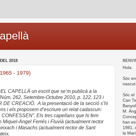
capellà
DEL 2018
BENVI
Hola.
965 - 1979)
Sóc en
nascut
EL CAPELLÀ un escrit que se’m publicà a la
Sóc el
m. 262, Setembre-Octubre 2010, p. 122, 123 i
Can Te
LER DE CREACIÓ.
A la presentació de la secció s’hi
Banyol
ns i els proposem d’escriure un relat cadascun:
M. Ànge
NFESSEN”. Els tres capellans que hi fem
Concep
 Miquel-Àngel Ferrés i Fluvià (actualment rector
han es
Reixach i Masachs (actualment rector de Sant
1981, d
la Mar
teix.