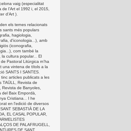
elona vaig (especialitat
a de l'Art el 1992 i, el 2015,
er d'Art ).
den els temes relacionats
s sants més populars
rafia, hagiologia,
afia, d'iconologia...), amb
eligiós (iconografia,
gia...), com també la
 la cultura popular... El
 de Pastoral Litúrgica m'ha
t una vintena de títols a la
cció SANTS I SANTES.
inc articles publicats a les
es TAÜLL, Revista de
, Revista de Banyoles,
a del Baix Empordà,
ya Cristiana... I he
orat en l'edició de diversos
s: SANT SEBASTIÀ DE LA
A, EL CASAL POPULAR,
ARMELISTES
LÇOS DE PALAFRUGELL,
INTURES DE SANT