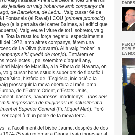
1970 vaig traslladar-me a Barcelona. Residia en un
DADES
t als jesuïtes on vaig trobar-me amb companys de
ragó, de Barcelona, de León..
. Vaig cursar 6è de
ilà i Fontanals (al Raval) i COU (
primera promoció
)
ayo (a la part alta del carrer Balmes, a l’edifici que
querna). Vaig veure i viure de tot i, sobretot, vaig
. Tota la resta fou força negatiu, especialment el
bril del 1972, amb altres companys, férem una
PER L
cenc de La Oliva (Navarra). Allà vaig “trobar” la
POBLE
LA NOS
companys s’hi quedà de monjo
). Entràrem en
s recol·lectes i, pel setembre d’aquell any,
nari Major de Marcilla, a la Ribera de Navarra, on
a, vaig cursar bons estudis superiors de filosofia i
patrística, història de l’Església, iniciació a la
i vaig prosseguir la meva obertura al món, amb
uropa, de l’Extrem Orient, d’Estats Units,
iament, bascos, navarresos, madrilenys... (
dos dels
m hi ingressaren de religiosos: un actualment a
ualment el Superior General (Fr. Miquel Miró
).
Però
 ser capellà d’un poble de la meva terra.
 i a l’acolliment del bisbe Jaume, després de dos
s 1974-75 vaig retornar a Girona i vaig ingressar al