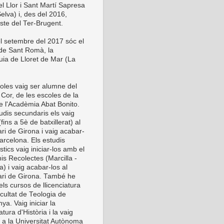
el Llor i Sant Martí Sapresa
elva) i, des del 2016,
este del Ter-Brugent.
l setembre del 2017 sóc el
 de Sant Romà, la
uia de Lloret de Mar (La
oles vaig ser alumne del
Cor, de les escoles de la
de l'Acadèmia Abat Bonito.
udis secundaris els vaig
 (fins a 5è de batxillerat) al
ri de Girona i vaig acabar-
arcelona. Els estudis
stics vaig iniciar-los amb el
is Recolectes (Marcilla -
) i vaig acabar-los al
ri de Girona. També he
els cursos de llicenciatura
cultat de Teologia de
ya. Vaig iniciar la
iatura d'Història i la vaig
r a la Universitat Autònoma