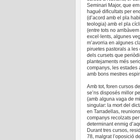
Seminari Major, que em
hagué dificultats per en
(d’acord amb el pla habit
teologia) amb el pla cíc
(entre tots no arribàvem
excel·lents, algunes ve
m’avorria en algunes cl
piruetes pastorals a les 
dels cursets que periòd
plantejaments més seri
companys, les estades a 
amb bons mestres espirit
Amb tot, foren cursos de
se’ns disposés millor per
(amb alguna vaga de mis
singular: la mort del di
en Tarradellas, reunion
companys recolzats per
determinant enmig d’aque
Durant tres cursos, resid
78, malgrat l’oposició de