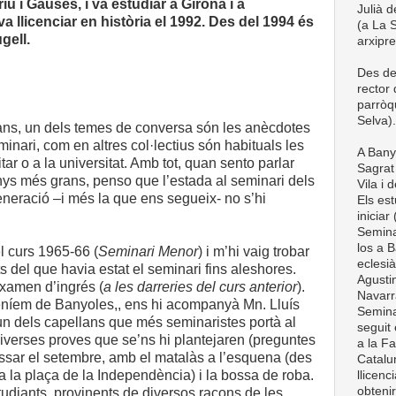
iu i Gaüses, i va estudiar a Girona i a
Julià d
a llicenciar en història el 1992. Des del 1994 és
(a La S
gell.
arxipr
Des de
rector
parròq
Selva).
llans, un dels temes de conversa són les anècdotes
minari, com en altres col·lectius són habituals les
A Bany
itar o a la universitat. Amb tot, quan sento parlar
Sagrat 
ys més grans, penso que l’estada al seminari dels
Vila i 
neració –i més la que ens segueix- no s’hi
Els est
iniciar
Semina
los a B
el curs 1965-66 (
Seminari Menor
) i m’hi vaig trobar
eclesià
 del que havia estat el seminari fins aleshores.
Agustin
xamen d’ingrés (
a les darreries del curs anterior
).
Navarra
eníem de Banyoles,, ens hi acompanyà Mn. Lluís
Semina
un dels capellans que més seminaristes portà al
seguit 
iverses proves que se’ns hi plantejaren (preguntes
a la Fa
essar el setembre, amb el matalàs a l’esquena (des
Catalun
a la plaça de la Independència) i la bossa de roba.
llicenc
obteni
udiants, provinents de diversos racons de les