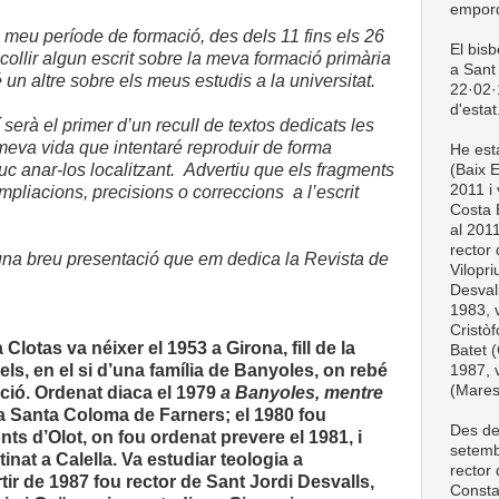
empord
el meu període de formació, des dels 11 fins els 26
El bis
ollir algun escrit sobre la meva formació primària
a Sant 
n altre sobre els meus estudis a la universitat.
22·02·1
d'estat
serà el primer d’un recull de textos dedicats les
 meva vida que intentaré reproduir de forma
He esta
uc anar-los localitzant.
Advertiu que els fragments
(Baix 
2011 i 
ampliacions, precisions o correccions
a l’escrit
Costa 
al 201
rector
r una breu presentació que em dedica la Revista de
Vilopri
Desval
1983, v
Cristòf
Clotas va néixer el 1953 a Girona, fill de la
Batet (
ls, en el si d’una família de Banyoles, on rebé
1987, v
(Mare
ció. Ordenat diaca el 1979
a Banyoles, mentre
a Santa Coloma de Farners; el 1980 fou
Des de
onts d’Olot, on fou ordenat prevere el 1981, i
setemb
inat a Calella. Va estudiar teologia a
rector
tir de 1987 fou rector de Sant Jordi Desvalls,
Consta