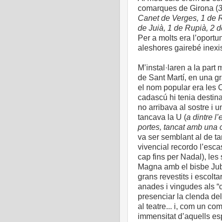
comarques de Girona (
3
Canet de Verges, 1 de R
de Juià, 1 de Rupià, 2 d
Per a molts era l’oportu
aleshores gairebé inexi
M’instal·laren a la part m
de Sant Martí, en una g
el nom popular era les Co
cadascú hi tenia destin
no arribava al sostre i u
tancava la U (
a dintre l
portes, tancat amb una 
va ser semblant al de t
vivencial recordo l’esca
cap fins per Nadal), les
Magna amb el bisbe Jub
grans revestits i escolt
anades i vingudes als “
presenciar la clenda del 
al teatre... i, com un c
immensitat d’aquells esp