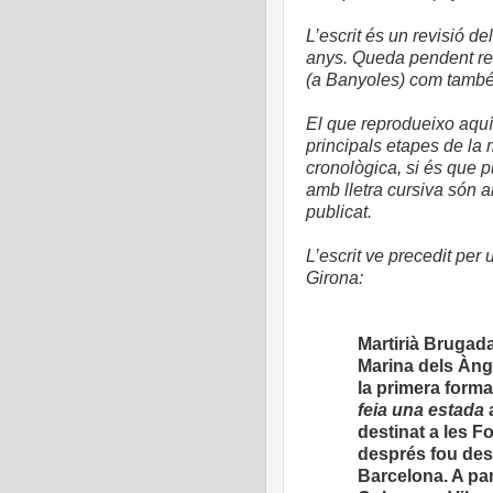
L’escrit és un revisió d
anys. Queda pendent rec
(a Banyoles) com també u
El que reprodueixo aquí 
principals etapes de la
cronològica, si és que p
amb lletra cursiva són 
publicat.
L’escrit ve precedit pe
Girona:
Martirià Brugada 
Marina dels Ànge
la primera forma
feia una estada
destinat a les F
després fou dest
Barcelona. A par