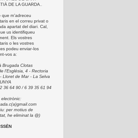
TIÀ DE LA GUARDA..
é que m'adreceu
ris en el correu privat o
da apartat del diari. Cal,
ue us identifiqueu
ment. Els vostres
aris o les vostres
tes podeu enviar-los
nt-vos a:
ià Brugada Clotas
e l'Església, 4 - Rectoria
- Lloret de Mar - La Selva
LUNYA
72 36 64 90 / 6 39 35 61 94
electrònic:
ada.c(a)gmail.com
tiu: per motius de
at, he eliminat la @)
OSSÈN