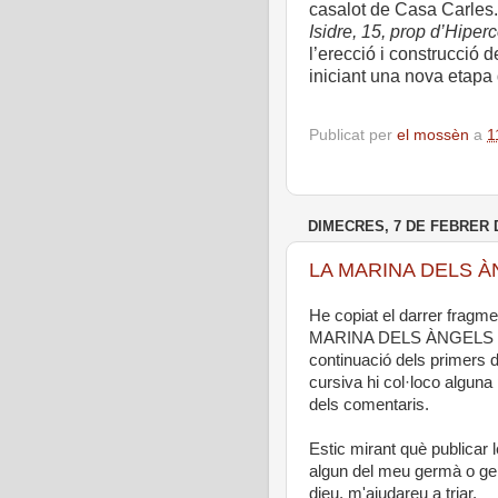
casalot de Casa Carles. E
Isidre, 15, prop d’Hiperc
l’erecció i construcció 
iniciant una nova etapa
Publicat per
el mossèn
a
1
DIMECRES, 7 DE FEBRER 
LA MARINA DELS ÀNGE
He copiat el darrer fragmen
MARINA DELS ÀNGELS i pu
continuació dels primers d
cursiva hi col·loco alguna
dels comentaris.
Estic mirant què publicar
algun del meu germà o ge
dieu, m'ajudareu a triar.