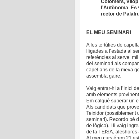
Colomers, Vilopr
l’Autònoma. Es v
rector de Palafru
EL MEU SEMINARI
A les tertúlies de cape
lligades a l’estada al se
referències al servei mil
del seminari als compan
capellans de la meva ge
assembla gaire.
Vaig entrar-hi a l’inici d
amb elements provinents
Em calgué superar un e
Als candidats que prov
Teixidor (possiblement 
seminari). Recordo bé d
de lògica). Hi vaig ingr
de la TEISA, aleshores 
Al meu curs érem 21 est