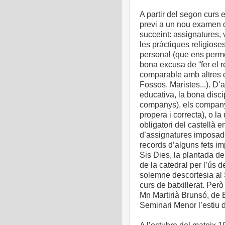
A partir del segon curs 
previ a un nou examen d
succeint: assignatures, v
les pràctiques religiose
personal (que ens permeti
bona excusa de “fer el r
comparable amb altres q
Fossos, Maristes...). D’
educativa, la bona disci
companys), els company
propera i correcta), o la 
obligatori del castellà 
d’assignatures imposade
records d’alguns fets im
Sis Dies, la plantada de
de la catedral per l’ús d
solemne descortesia al S
curs de batxillerat. Però
Mn Martirià Brunsó, de B
Seminari Menor l’estiu 