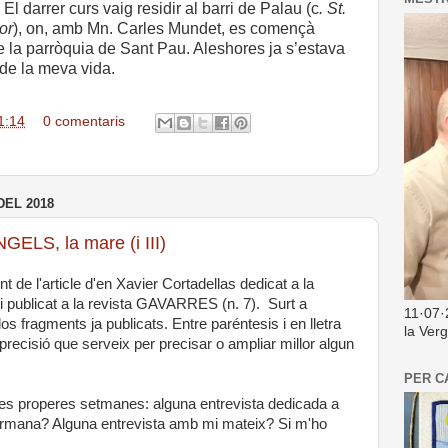
l darrer curs vaig residir al barri de Palau (c
. St.
or
), on, amb Mn. Carles Mundet, es començà
de la parròquia de Sant Pau. Aleshores ja s’estava
 de la meva vida.
1:14
0 comentaris
DEL 2018
LS, la mare (i III)
t de l'article d'en Xavier Cortadellas dedicat a la
blicat a la revista GAVARRES (n. 7). Surt a
11·07·
os fragments ja publicats. Entre paréntesis i en lletra
la Ver
 precisió que serveix per precisar o ampliar millor algun
PER C
 les properes setmanes: alguna entrevista dedicada a
rmana? Alguna entrevista amb mi mateix? Si m'ho