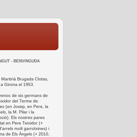
NGUT - BENVINGUDA
 Martirià Brugada Clotas,
 a Girona el 1953.
 renoc de sis germans de
ixidor del Terme de
es (en Josep, en Pere, la
ls, la M. Pilar i la
ció). Els nostres pares
tat en Pere Teixidor (+
'arrels molt garrotxines) i
ina de Els Àngels (+ 2010,