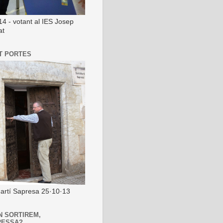
14 - votant al IES Josep
at
T PORTES
artí Sapresa 25·10·13
N SORTIREM,
RESSA?