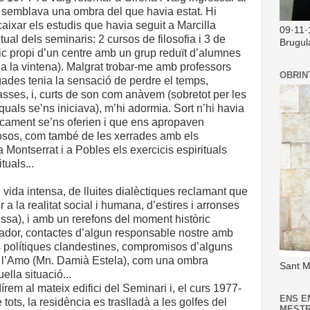
 semblava una ombra del que havia estat. Hi
caixar els estudis que havia seguit a Marcilla
09·11·
ual dels seminaris: 2 cursos de filosofia i 3 de
Brugul
lic propi d’un centre amb un grup reduït d’alumnes
 a la vintena). Malgrat trobar-me amb professors
OBRIN
gades tenia la sensació de perdre el temps,
asses, i, curts de son com anàvem (sobretot per les
quals se’ns iniciava), m’hi adormia. Sort n’hi havia
icament se’ns oferien i que ens apropaven
osos, com també de les xerrades amb els
Montserrat i a Pobles els exercicis espirituals
uals...
 vida intensa, de lluites dialèctiques reclamant que
 a la realitat social i humana, d’estires i arronses
sa), i amb un rerefons del moment històric
ctador, contactes d’algun responsable nostre amb
s polítiques clandestines, compromisos d’alguns
 l’Amo (Mn. Damià Estela), com una ombra
Sant M
lla situació...
írem al mateix edifici del Seminari i, el curs 1977-
ENS E
 tots, la residència es traslladà a les golfes del
MEST