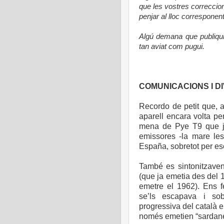
que les vostres correcci
penjar al lloc corresponent,
Algú demana que publiqui 
tan aviat com pugui.
COMUNICACIONS I DI
Recordo de petit que, 
aparell encara volta per
mena de Pye T9 que ja
emissores -la mare le
España, sobretot per esc
També es sintonitzave
(que ja emetia des del
emetre el 1962). Ens f
se’ls escapava i sob
progressiva del català 
només emetien “sardanes