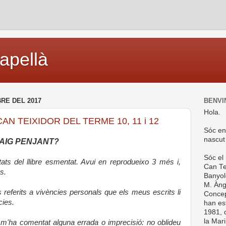
capellà
RE DEL 2017
BENVI
Hola.
N TEIXIDOR DEL TERME 10, 11 i 12
Sóc en
nascut
VAIG PENJANT?
Sóc el
ats del llibre esmentat. Avui en reprodueixo 3 més i,
Can Te
rs.
Banyol
M. Ànge
 referits a vivències personals que els meus escrits li
Concep
cies.
han es
1981, d
la Mar
m'ha comentat alguna errada o imprecisió: no oblideu