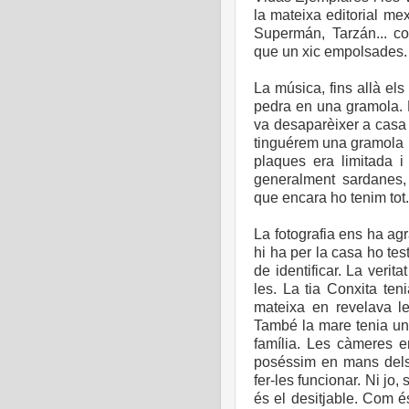
la mateixa editorial me
Supermán, Tarzán... co
que un xic empolsades
La música, fins allà el
pedra en una gramola. 
va desaparèixer a casa 
tinguérem una gramola m
plaques era limitada 
generalment sardanes,
que encara ho tenim tot.
La fotografia ens ha agr
hi ha per la casa ho te
de identificar. La verit
les. La tia Conxita ten
mateixa en revelava le
També la mare tenia una
família. Les càmeres e
poséssim en mans dels
fer-les funcionar. Ni jo
és el desitjable. Com é