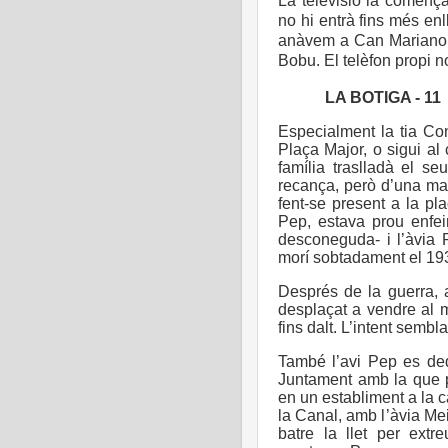
La televisió la començà
no hi entrà fins més enl
anàvem a Can Mariano Pl
Bobu. El telèfon propi n
LA BOTIGA - 11
Especialment la tia Conx
Plaça Major, o sigui al 
família traslladà el seu
recança, però d’una man
fent-se present a la pla
Pep, estava prou enfein
desconeguda- i l’àvia 
morí sobtadament el 19
Després de la guerra, a
desplaçat a vendre al m
fins dalt. L’intent semb
També l’avi Pep es ded
Juntament amb la que p
en un establiment a la 
la Canal, amb l’àvia Me
batre la llet per extr