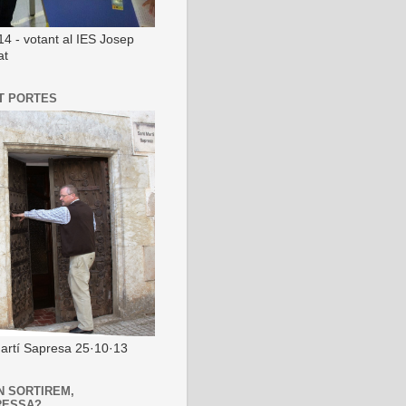
14 - votant al IES Josep
at
T PORTES
artí Sapresa 25·10·13
N SORTIREM,
RESSA?