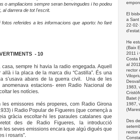
empord
ons o ampliacions sempre seran benvingudes i ho podeu
 al darrera de tot l'escrit.
El bis
a Sant 
fotos referides a les informacions que aporto: ho faré
22·02·1
d'estat
He esta
(Baix 
2011 i 
VERTIMENTS - 10
Costa 
al 201
a casa, sempre hi havia la radio engegada. Aquell
rector
 allà i la placa de la marca diu “Castilla”. És una
Vilopri
 s’usava abans de la guerra civil. Una de les
Desval
s anomenava estacions- eren Radio Nacional de
1983, v
oltar les notícies.
Cristòf
Batet (
n les emissores més properes, com Radio Girona
1987, v
(Mare
 1933) i Radio Popular de Figueres (que començà a
eia gràcia escoltar-hi les paraules catalanes que
Des de
retot des de Radio Figueres, la introducció
setemb
en les seves emissions encara que algú digués que
rector
 i rosaris”.
Consta