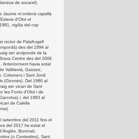
anesa de socarel).
be Jaume m'ordenà capellà
Esteve d'Olot el
981, vigília del cop
.
t rector de Palafrugell
Empordà) des del 1994 al
vaig ser arxipreste de la
Brava Centre des del 2006
1. Anteriorment havia estat
 de Valldevià, Gaüses,
u, Colomers i Sant Jordi
ls (Gironès). Del 1980 al
aig ser vicari de Sant
or les Fonts d'Olot i de
Garrotxa) i, del 1983 al
icari de Calella
sme).
l setembre del 2011 fins el
re del 2017 he estat el
 d'Anglès, Bonmatí,
ntins (o Contestins), Sant