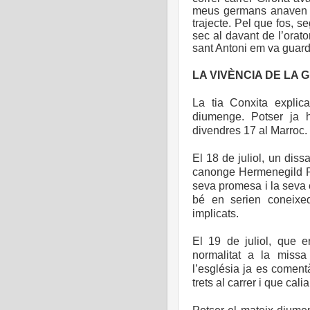
meus germans anaven co
trajecte. Pel que fos, 
sec al davant de l’orato
sant Antoni em va gua
LA VIVÈNCIA DE LA G
La tia Conxita explic
diumenge. Potser ja h
divendres 17 al Marroc.
El 18 de juliol, un diss
canonge Hermenegild Pl
seva promesa i la seva es
bé en serien coneixe
implicats.
El 19 de juliol, que 
normalitat a la miss
l’església ja es coment
trets al carrer i que calia