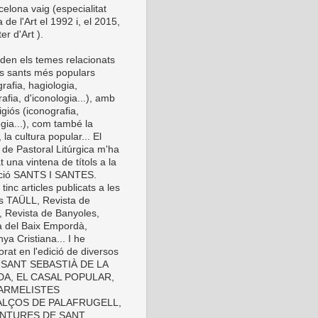
elona vaig (especialitat
a de l'Art el 1992 i, el 2015,
er d'Art ).
den els temes relacionats
s sants més populars
rafia, hagiologia,
afia, d'iconologia...), amb
eligiós (iconografia,
gia...), com també la
 la cultura popular... El
 de Pastoral Litúrgica m'ha
t una vintena de títols a la
cció SANTS I SANTES.
inc articles publicats a les
es TAÜLL, Revista de
, Revista de Banyoles,
a del Baix Empordà,
ya Cristiana... I he
orat en l'edició de diversos
s: SANT SEBASTIÀ DE LA
A, EL CASAL POPULAR,
ARMELISTES
LÇOS DE PALAFRUGELL,
INTURES DE SANT