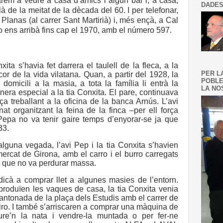
rem a veure a casa d’amics i algun bar i, a casa,
DADES
là de la meitat de la dècada del 60. I per telefonar,
anas (al carrer Sant Martirià) i, més ençà, a Cal
o ens arribà fins cap el 1970, amb el número 597.
ita s’havia fet darrera el taulell de la fleca, a la
PER L
cor de la vida vilatana. Quan, a partir del 1928, la
POBLE
 domicili a la masia, a tota la família li entrà la
LA NOS
era especial a la tia Conxita. El pare, continuava
ça treballant a la oficina de la banca Arnús. L’avi
at organitzant la feina de la finca –per ell força
Pepa no va tenir gaire temps d’enyorar-se ja que
33.
lguna vegada, l’avi Pep i la tia Conxita s’havien
ercat de Girona, amb el carro i el burro carregats
la que no va perdurar massa.
icà a comprar llet a algunes masies de l’entorn.
roduïen les vaques de casa, la tia Conxita venia
cantonada de la plaça dels Estudis amb el carrer de
iro. I també s’arriscaren a comprar una màquina de
eure’n la nata i vendre-la muntada o per fer-ne