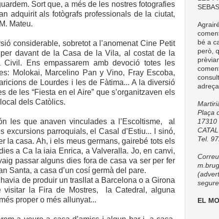
guardem. Sort que, a més de les nostres fotografies
SEBAS
n adquirit als fotògrafs professionals de la ciutat,
M. Mateu.
Agrair
comenta
bé a ca
sió considerable, sobretot a l’anomenat Cine Petit
però, q
per davant de la Casa de la Vila, al costat de la
prèvia
a Civil. Ens empassarem amb devoció totes les
coment
ques: Molokai, Marcelino Pan y Vino, Fray Escoba,
consul
aricions de Lourdes i les de Fàtima... A la diversió
adreça
des de les “Fiesta en el Aire” que s’organitzaven els
local dels Catòlics.
Martir
Plaça d
són les que anaven vinculades a l’Escoltisme, al
17310 
CATA
s excursions parroquials, el Casal d’Estiu... I sinó,
Tel. 9
r la casa. Ah, i els meus germans, gairebé tots els
dies a Ca la iaia Enrica, a Valveralla. Jo, en canvi,
Correu 
aig passar alguns dies fora de casa va ser per fer
m.brug
an Santa, a casa d’un cosí germà del pare.
(adver
 s’havia de produir un trasllat a Barcelona o a Girona
seguret
 visitar la Fira de Mostres, la Catedral, alguna
 més proper o més allunyat...
EL M