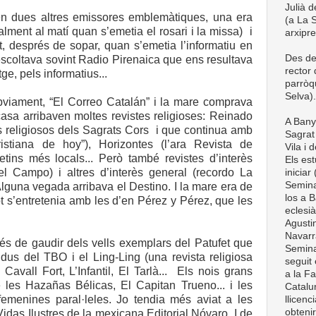
Julià d
en dues altres emissores emblemàtiques, una era
(a La S
lment al matí quan s’emetia el rosari i la missa) i
arxipr
t, després de sopar, quan s’emetia l’informatiu en
Des de
escoltava sovint Radio Pirenaica que ens resultava
rector
ge, pels informatius...
parròq
Selva).
òbviament, “El Correo Catalán” i la mare comprava
 casa arribaven moltes revistes religioses: Reinado
A Bany
s religiosos dels Sagrats Cors i que continua amb
Sagrat 
istiana de hoy”), Horizontes (l’ara Revista de
Vila i 
letins més locals... Però també revistes d’interès
Els est
el Campo) i altres d’interès general (recordo La
iniciar
Semina
lguna vegada arribava el Destino. I la mare era de
los a B
tot s’entretenia amb les d’en Pérez y Pérez, que les
eclesià
Agustin
Navarra
és de gaudir dels vells exemplars del Patufet que
Semina
dus del TBO i el Ling-Ling (una revista religiosa
seguit 
l Cavall Fort, L’Infantil, El Tarlà... Els nois grans
a la Fa
les Hazañas Bélicas, El Capitan Trueno... i les
Catalun
 femenines paral·leles. Jo tendia més aviat a les
llicenc
obteni
idas Ilustres de la mexicana Editorial Nóvaro. I de