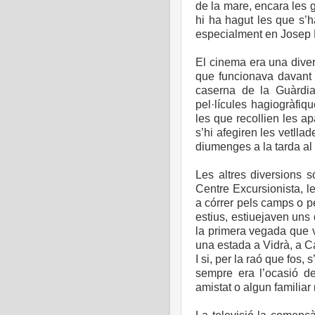
de la mare, encara les 
hi ha hagut les que s’ha
especialment en Josep 
El cinema era una diver
que funcionava davant 
caserna de la Guàrdi
pel·lícules hagiogràfi
les que recollien les ap
s’hi afegiren les vetlla
diumenges a la tarda al 
Les altres diversions 
Centre Excursionista, le
a córrer pels camps o pe
estius, estiuejaven uns 
la primera vegada que v
una estada a Vidrà, a C
I si, per la raó que fos,
sempre era l’ocasió de
amistat o algun familiar