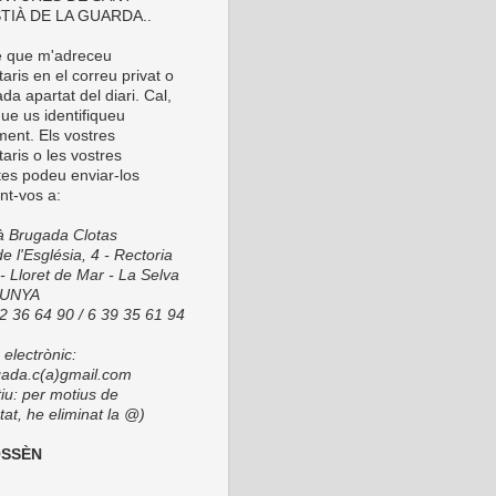
TIÀ DE LA GUARDA..
é que m'adreceu
ris en el correu privat o
da apartat del diari. Cal,
ue us identifiqueu
ment. Els vostres
aris o les vostres
tes podeu enviar-los
nt-vos a:
ià Brugada Clotas
e l'Església, 4 - Rectoria
- Lloret de Mar - La Selva
LUNYA
72 36 64 90 / 6 39 35 61 94
electrònic:
ada.c(a)gmail.com
tiu: per motius de
at, he eliminat la @)
OSSÈN