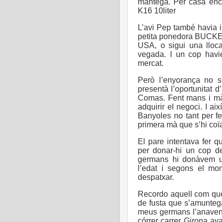
mantega. Per casa enc
K16 10liter
L’avi Pep també havia i
petita ponedora BUC
USA, o sigui una lloc
vegada. I un cop havie
mercat.
Però l’enyorança no s
presentà l’oportunitat d
Comas. Fent mans i màni
adquirir el negoci. I aix
Banyoles no tant per fe
primera mà que s’hi coï
El pare intentava fer 
per donar-hi un cop de
germans hi donàvem u
l’edat i segons el mom
despatxar.
Recordo aquell com que,
de fusta que s’amuntega
meus germans l’anaven c
córrer carrer Girona av