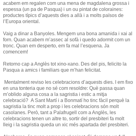
acabem em regalen com una mena de magdalena grossa i
espessa (un pa de Pasqua) i un ou pintat de coloraines:
productes típics d’aquests dies a allà i a molts països de
l’Europa oriental.
Vaig a dinar a Banyoles. Mengem una bona amanida i xai al
forn. Quan acabem m’assec al sofà i quedo adormit com un
tronc. Quan em desperto, em fa mal l’esquena. Ja
comencem!
Retorno cap a Anglès tot xino-xano. Des del pis, felicito la
Pasqua a amics i familiars que m’han felicitat.
Mentalment reviso les celebracions d’aquests dies. I em fixo
en una tonteria que no sé com resoldre: Què passa quan
m’oblido alguna cosa a la sagristia i estic a mitja
celebració? A Sant Martí i a Bonmatí ho tinc fàcil perquè la
sagristia la tinc molt a prop i les celebracions són molt
casolanes. Però, tant a Palafrugell com a Anglès, les
celebracions tenen un altre to, sortir del presbiteri fa molt
lleig i la sagristia queda un xic més apartada del presbiteri.