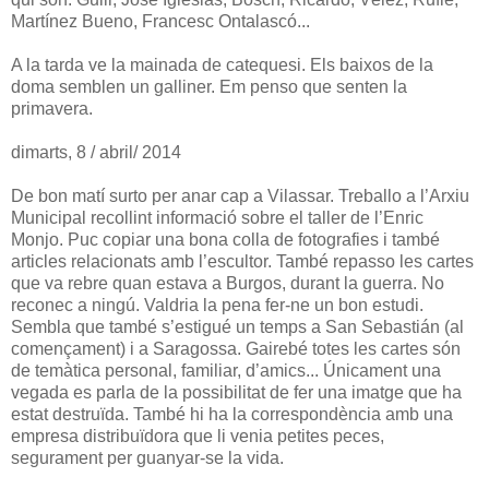
Martínez Bueno, Francesc Ontalascó...
A la tarda ve la mainada de catequesi. Els baixos de la
doma semblen un galliner. Em penso que senten la
primavera.
dimarts, 8 / abril/ 2014
De bon matí surto per anar cap a Vilassar. Treballo a l’Arxiu
Municipal recollint informació sobre el taller de l’Enric
Monjo. Puc copiar una bona colla de fotografies i també
articles relacionats amb l’escultor. També repasso les cartes
que va rebre quan estava a Burgos, durant la guerra. No
reconec a ningú. Valdria la pena fer-ne un bon estudi.
Sembla que també s’estigué un temps a San Sebastián (al
començament) i a Saragossa. Gairebé totes les cartes són
de temàtica personal, familiar, d’amics... Únicament una
vegada es parla de la possibilitat de fer una imatge que ha
estat destruïda. També hi ha la correspondència amb una
empresa distribuïdora que li venia petites peces,
segurament per guanyar-se la vida.