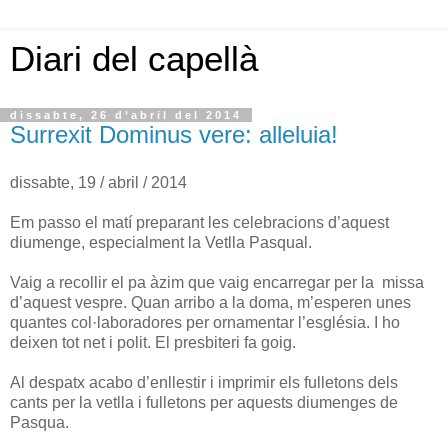
Diari del capellà
dissabte, 26 d’abril del 2014
Surrexit Dominus vere: alleluia!
dissabte, 19 / abril / 2014
Em passo el matí preparant les celebracions d’aquest
diumenge, especialment la Vetlla Pasqual.
Vaig a recollir el pa àzim que vaig encarregar per la missa
d’aquest vespre. Quan arribo a la doma, m’esperen unes
quantes col·laboradores per ornamentar l’església. I ho
deixen tot net i polit. El presbiteri fa goig.
Al despatx acabo d’enllestir i imprimir els fulletons dels
cants per la vetlla i fulletons per aquests diumenges de
Pasqua.