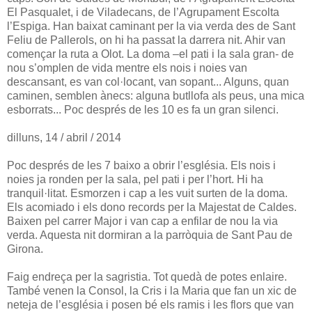
El Pasqualet, i de Viladecans, de l’Agrupament Escolta
l’Espiga. Han baixat caminant per la via verda des de Sant
Feliu de Pallerols, on hi ha passat la darrera nit. Ahir van
començar la ruta a Olot. La doma –el pati i la sala gran- de
nou s’omplen de vida mentre els nois i noies van
descansant, es van col·locant, van sopant... Alguns, quan
caminen, semblen ànecs: alguna butllofa als peus, una mica
esborrats... Poc després de les 10 es fa un gran silenci.
dilluns, 14 / abril / 2014
Poc després de les 7 baixo a obrir l’església. Els nois i
noies ja ronden per la sala, pel pati i per l’hort. Hi ha
tranquil·litat. Esmorzen i cap a les vuit surten de la doma.
Els acomiado i els dono records per la Majestat de Caldes.
Baixen pel carrer Major i van cap a enfilar de nou la via
verda. Aquesta nit dormiran a la parròquia de Sant Pau de
Girona.
Faig endreça per la sagristia. Tot quedà de potes enlaire.
També venen la Consol, la Cris i la Maria que fan un xic de
neteja de l’església i posen bé els ramis i les flors que van