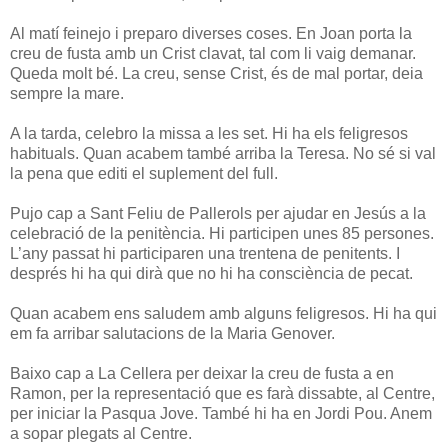
Al matí feinejo i preparo diverses coses. En Joan porta la
creu de fusta amb un Crist clavat, tal com li vaig demanar.
Queda molt bé. La creu, sense Crist, és de mal portar, deia
sempre la mare.
A la tarda, celebro la missa a les set. Hi ha els feligresos
habituals. Quan acabem també arriba la Teresa. No sé si val
la pena que editi el suplement del full.
Pujo cap a Sant Feliu de Pallerols per ajudar en Jesús a la
celebració de la penitència. Hi participen unes 85 persones.
L’any passat hi participaren una trentena de penitents. I
després hi ha qui dirà que no hi ha consciència de pecat.
Quan acabem ens saludem amb alguns feligresos. Hi ha qui
em fa arribar salutacions de la Maria Genover.
Baixo cap a La Cellera per deixar la creu de fusta a en
Ramon, per la representació que es farà dissabte, al Centre,
per iniciar la Pasqua Jove. També hi ha en Jordi Pou. Anem
a sopar plegats al Centre.