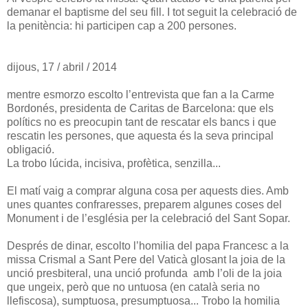
demanar el baptisme del seu fill. I tot seguit la celebració de
la penitència: hi participen cap a 200 persones.
dijous, 17 / abril / 2014
mentre esmorzo escolto l’entrevista que fan a la Carme
Bordonés, presidenta de Caritas de Barcelona: que els
polítics no es preocupin tant de rescatar els bancs i que
rescatin les persones, que aquesta és la seva principal
obligació.
La trobo lúcida, incisiva, profètica, senzilla...
El matí vaig a comprar alguna cosa per aquests dies. Amb
unes quantes confraresses, preparem algunes coses del
Monument i de l’església per la celebració del Sant Sopar.
Després de dinar, escolto l’homilia del papa Francesc a la
missa Crismal a Sant Pere del Vaticà glosant la joia de la
unció presbiteral, una unció profunda amb l’oli de la joia
que ungeix, però que no untuosa (en català seria no
llefiscosa), sumptuosa, presumptuosa... Trobo la homilia