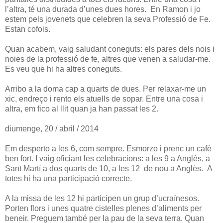
l’altra, té una durada d’unes dues hores. En Ramon i jo
estem pels jovenets que celebren la seva Professió de Fe.
Estan cofois.
Quan acabem, vaig saludant coneguts: els pares dels nois i
noies de la professió de fe, altres que venen a saludar-me.
Es veu que hi ha altres coneguts.
Arribo a la doma cap a quarts de dues. Per relaxar-me un
xic, endreço i rento els atuells de sopar. Entre una cosa i
altra, em fico al llit quan ja han passat les 2.
diumenge, 20 / abril / 2014
Em desperto a les 6, com sempre. Esmorzo i prenc un cafè
ben fort. I vaig oficiant les celebracions: a les 9 a Anglès, a
Sant Martí a dos quarts de 10, a les 12 de nou a Anglès. A
totes hi ha una participació correcte.
A la missa de les 12 hi participen un grup d’ucraïnesos.
Porten flors i unes quatre cistelles plenes d’aliments per
beneir. Preguem també per la pau de la seva terra. Quan