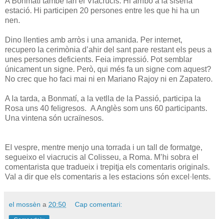
A Bonmatí també fan el Viacrucis. Hi arribo a la sisena
estació. Hi participen 20 persones entre les que hi ha un
nen.
Dino llenties amb arròs i una amanida. Per internet,
recupero la cerimònia d’ahir del sant pare restant els peus a
unes persones deficients. Feia impressió. Pot semblar
únicament un signe. Però, qui més fa un signe com aquest?
No crec que ho faci mai ni en Mariano Rajoy ni en Zapatero.
A la tarda, a Bonmatí, a la vetlla de la Passió, participa la
Rosa uns 40 feligresos. A Anglès som uns 60 participants.
Una vintena són ucraïnesos.
El vespre, mentre menjo una torrada i un tall de formatge,
segueixo el viacrucis al Colisseu, a Roma. M’hi sobra el
comentarista que tradueix i trepitja els comentaris originals.
Val a dir que els comentaris a les estacions són excel·lents.
el mossèn
a
20:50
Cap comentari: