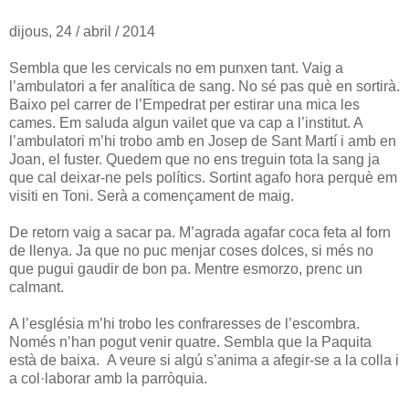
dijous, 24 / abril / 2014
Sembla que les cervicals no em punxen tant. Vaig a
l’ambulatori a fer analítica de sang. No sé pas què en sortirà.
Baixo pel carrer de l’Empedrat per estirar una mica les
cames. Em saluda algun vailet que va cap a l’institut. A
l’ambulatori m’hi trobo amb en Josep de Sant Martí i amb en
Joan, el fuster. Quedem que no ens treguin tota la sang ja
que cal deixar-ne pels polítics. Sortint agafo hora perquè em
visiti en Toni. Serà a començament de maig.
De retorn vaig a sacar pa. M’agrada agafar coca feta al forn
de llenya. Ja que no puc menjar coses dolces, si més no
que pugui gaudir de bon pa. Mentre esmorzo, prenc un
calmant.
A l’església m’hi trobo les confraresses de l’escombra.
Només n’han pogut venir quatre. Sembla que la Paquita
està de baixa. A veure si algú s’anima a afegir-se a la colla i
a col·laborar amb la parròquia.