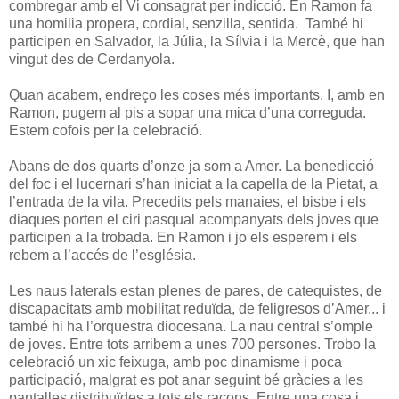
combregar amb el Vi consagrat per indicció. En Ramon fa
una homilia propera, cordial, senzilla, sentida. També hi
participen en Salvador, la Júlia, la Sílvia i la Mercè, que han
vingut des de Cerdanyola.
Quan acabem, endreço les coses més importants. I, amb en
Ramon, pugem al pis a sopar una mica d’una correguda.
Estem cofois per la celebració.
Abans de dos quarts d’onze ja som a Amer. La benedicció
del foc i el lucernari s’han iniciat a la capella de la Pietat, a
l’entrada de la vila. Precedits pels manaies, el bisbe i els
diaques porten el ciri pasqual acompanyats dels joves que
participen a la trobada. En Ramon i jo els esperem i els
rebem a l’accés de l’església.
Les naus laterals estan plenes de pares, de catequistes, de
discapacitats amb mobilitat reduïda, de feligresos d’Amer... i
també hi ha l’orquestra diocesana. La nau central s’omple
de joves. Entre tots arribem a unes 700 persones. Trobo la
celebració un xic feixuga, amb poc dinamisme i poca
participació, malgrat es pot anar seguint bé gràcies a les
pantalles distribuïdes a tots els racons. Entre una cosa i