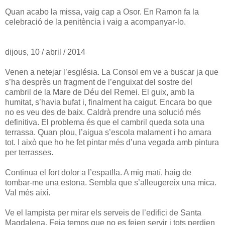
Quan acabo la missa, vaig cap a Osor. En Ramon fa la
celebració de la penitència i vaig a acompanyar-lo.
dijous, 10 / abril / 2014
Venen a netejar l’església. La Consol em ve a buscar ja que
s’ha desprès un fragment de l’enguixat del sostre del
cambril de la Mare de Déu del Remei. El guix, amb la
humitat, s’havia bufat i, finalment ha caigut. Encara bo que
no es veu des de baix. Caldrà prendre una solució més
definitiva. El problema és que el cambril queda sota una
terrassa. Quan plou, l’aigua s’escola malament i ho amara
tot. I això que ho he fet pintar més d’una vegada amb pintura
per terrasses.
Continua el fort dolor a l’espatlla. A mig matí, haig de
tombar-me una estona. Sembla que s’alleugereix una mica.
Val més així.
Ve el lampista per mirar els serveis de l’edifici de Santa
Magdalena. Feia temps que no es feien servir i tots perdien