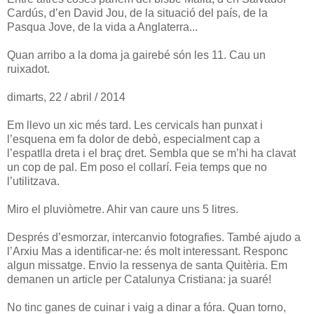
Cardús, d’en David Jou, de la situació del país, de la
Pasqua Jove, de la vida a Anglaterra...
Quan arribo a la doma ja gairebé són les 11. Cau un
ruixadot.
dimarts, 22 / abril / 2014
Em llevo un xic més tard. Les cervicals han punxat i
l’esquena em fa dolor de debò, especialment cap a
l’espatlla dreta i el braç dret. Sembla que se m’hi ha clavat
un cop de pal. Em poso el collarí. Feia temps que no
l’utilitzava.
Miro el pluviòmetre. Ahir van caure uns 5 litres.
Després d’esmorzar, intercanvio fotografies. També ajudo a
l’Arxiu Mas a identificar-ne: és molt interessant. Responc
algun missatge. Envio la ressenya de santa Quitèria. Em
demanen un article per Catalunya Cristiana: ja suaré!
No tinc ganes de cuinar i vaig a dinar a fóra. Quan torno,