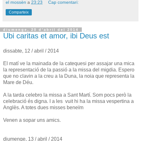
el mossèn
a
23:23
Cap comentari:
Comparteix
diumenge, 20 d’abril del 2014
Ubi caritas et amor, ibi Deus est
dissabte, 12 / abril / 2014
El matí ve la mainada de la catequesi per assajar una mica
la representació de la passió a la missa del migdia. Espero
que no clavin a la creu a la Duna, la noia que representa la
Mare de Déu.
A la tarda celebro la missa a Sant Martí. Som pocs però la
celebració és digna. I a les vuit hi ha la missa vespertina a
Anglès. A totes dues misses beneïm
Venen a sopar uns amics.
diumenge, 13 / abril / 2014