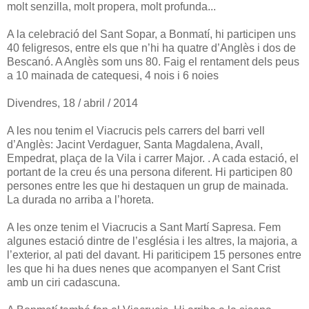
molt senzilla, molt propera, molt profunda...
A la celebració del Sant Sopar, a Bonmatí, hi participen uns
40 feligresos, entre els que n’hi ha quatre d’Anglès i dos de
Bescanó. A Anglès som uns 80. Faig el rentament dels peus
a 10 mainada de catequesi, 4 nois i 6 noies
Divendres, 18 / abril / 2014
A les nou tenim el Viacrucis pels carrers del barri vell
d’Anglès: Jacint Verdaguer, Santa Magdalena, Avall,
Empedrat, plaça de la Vila i carrer Major. . A cada estació, el
portant de la creu és una persona diferent. Hi participen 80
persones entre les que hi destaquen un grup de mainada.
La durada no arriba a l’horeta.
A les onze tenim el Viacrucis a Sant Martí Sapresa. Fem
algunes estació dintre de l’església i les altres, la majoria, a
l’exterior, al pati del davant. Hi pariticipem 15 persones entre
les que hi ha dues nenes que acompanyen el Sant Crist
amb un ciri cadascuna.