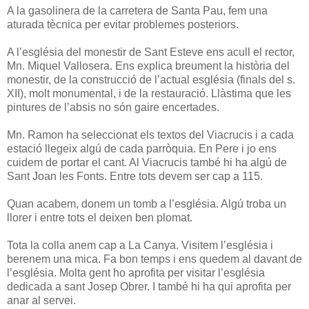
A la gasolinera de la carretera de Santa Pau, fem una
aturada tècnica per evitar problemes posteriors.
A l’església del monestir de Sant Esteve ens acull el rector,
Mn. Miquel Vallosera. Ens explica breument la història del
monestir, de la construcció de l’actual església (finals del s.
XII), molt monumental, i de la restauració. Llàstima que les
pintures de l’absis no són gaire encertades.
Mn. Ramon ha seleccionat els textos del Viacrucis i a cada
estació llegeix algú de cada parròquia. En Pere i jo ens
cuidem de portar el cant. Al Viacrucis també hi ha algú de
Sant Joan les Fonts. Entre tots devem ser cap a 115.
Quan acabem, donem un tomb a l’església. Algú troba un
llorer i entre tots el deixen ben plomat.
Tota la colla anem cap a La Canya. Visitem l’església i
berenem una mica. Fa bon temps i ens quedem al davant de
l’església. Molta gent ho aprofita per visitar l’església
dedicada a sant Josep Obrer. I també hi ha qui aprofita per
anar al servei.