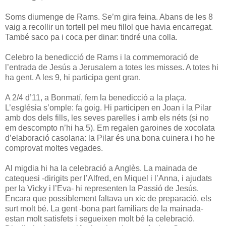
Soms diumenge de Rams. Se’m gira feina. Abans de les 8
vaig a recollir un tortell pel meu fillol que havia encarregat.
També saco pa i coca per dinar: tindré una colla.
Celebro la benedicció de Rams i la commemoració de
l’entrada de Jesús a Jerusalem a totes les misses. A totes hi
ha gent. A les 9, hi participa gent gran.
A 2/4 d’11, a Bonmatí, fem la benedicció a la plaça.
L’església s’omple: fa goig. Hi participen en Joan i la Pilar
amb dos dels fills, les seves parelles i amb els néts (si no
em descompto n’hi ha 5). Em regalen garoines de xocolata
d’elaboració casolana: la Pilar és una bona cuinera i ho he
comprovat moltes vegades.
Al migdia hi ha la celebració a Anglès. La mainada de
catequesi -dirigits per l’Alfred, en Miquel i l’Anna, i ajudats
per la Vicky i l’Eva- hi representen la Passió de Jesús.
Encara que possiblement faltava un xic de preparació, els
surt molt bé. La gent -bona part familiars de la mainada-
estan molt satisfets i segueixen molt bé la celebració.