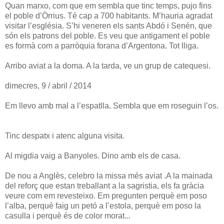
Quan marxo, com que em sembla que tinc temps, pujo fins
el poble d’Òrrius. Té cap a 700 habitants. M’hauria agradat
visitar l’església. S’hi veneren els sants Abdó i Senén, que
són els patrons del poble. Es veu que antigament el poble
es formà com a parròquia forana d’Argentona. Tot lliga.
Arribo aviat a la doma. A la tarda, ve un grup de catequesi.
dimecres, 9 / abril / 2014
Em llevo amb mal a l’espatlla. Sembla que em roseguin l’os.
Tinc despatx i atenc alguna visita.
Al migdia vaig a Banyoles. Dino amb els de casa.
De nou a Anglès, celebro la missa més aviat .A la mainada
del reforç que estan treballant a la sagristia, els fa gràcia
veure com em revesteixo. Em pregunten perquè em poso
l’alba, perquè faig un petó a l’estola, perquè em poso la
casulla i perquè és de color morat...