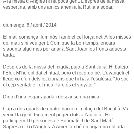
A la missa d’Anglès hi ha poca gent. Després de la missa
vespertina, amb uns amics anem a la Rutlla a sopar.
diumenge, 6 / abril / 2014
El matí comença lluminós i amb el cel força net. A les misses
del matí s’hi veu gent. Com que fa bon temps, encara
s’apunta algú més per anar a Sant Joan les Fonts aquesta
tarda.
Després de la missa del migdia pujo a Sant Julià. Hi batejo
l’Eloi. M’he oblidat el ritual, però el recordo bé. L’evangeli el
llegeixo d’un dels leccionaris que hi ha a l’església: “Jo sóc
el cep veritable i el meu Pare és el vinyater”.
Dino d’una esgarrapada i descanso una mica.
Cap a dos quarts de quatre baixo a la plaça del Bacallà. Va
venint la gent. Finalment pugem tots a l’autocar. Hi
participem 10 persones de Bonmatí, 9 de Sant Martí
Sapresa i 16 d’Anglès. A Amer també en puja una collada.