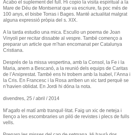
Acabo el suplement del full. Hi copio la visita espiritual a la
Mare de Déu de Montserrat que va escriure, fa poc més de
100 anys, el bisbe Torras i Bages. Manté actualitat malgrat
alguna expressió pròpia del s. XIX.
A la tarda estudio una mica. Escullo un poema de Joan
Vinyoli per recitar dissabte al vespre. També començo a
preparar un article que m’han encomanat per Catalunya
Cristiana.
Després de la missa vespertina, amb la Consol, la Fe i la
Maria, anem a Bescanó, a la reunió dels equips de Caritas
de l’Arxiprestat. També ens hi trobem amb la Isabel, l’Anna i
la Cris. En Francesc i la Rosa arriben un xic tard perquè se
n’havien oblidat. En Jordi hi dóna la nota.
divendres, 25 / abril / 2014
M’agafo el matí amb tranquil·litat. Faig un xic de neteja i
llenço a les escombraries un piló de revistes i plecs de fulls
vells.
Preparo les misses del cap de setmana. Hi haurà dos