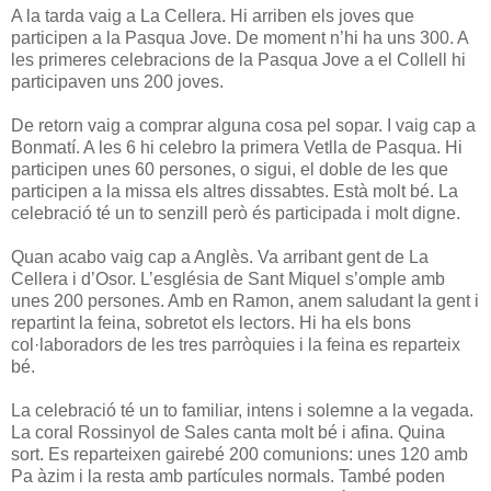
A la tarda vaig a La Cellera. Hi arriben els joves que
participen a la Pasqua Jove. De moment n’hi ha uns 300. A
les primeres celebracions de la Pasqua Jove a el Collell hi
participaven uns 200 joves.
De retorn vaig a comprar alguna cosa pel sopar. I vaig cap a
Bonmatí. A les 6 hi celebro la primera Vetlla de Pasqua. Hi
participen unes 60 persones, o sigui, el doble de les que
participen a la missa els altres dissabtes. Està molt bé. La
celebració té un to senzill però és participada i molt digne.
Quan acabo vaig cap a Anglès. Va arribant gent de La
Cellera i d’Osor. L’església de Sant Miquel s’omple amb
unes 200 persones. Amb en Ramon, anem saludant la gent i
repartint la feina, sobretot els lectors. Hi ha els bons
col·laboradors de les tres parròquies i la feina es reparteix
bé.
La celebració té un to familiar, intens i solemne a la vegada.
La coral Rossinyol de Sales canta molt bé i afina. Quina
sort. Es reparteixen gairebé 200 comunions: unes 120 amb
Pa àzim i la resta amb partícules normals. També poden