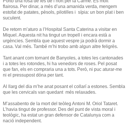
Porto una rosa de les de l’hort per la Carme. És molt
flairosa. Per dinar, a més d’una amanida verda, mengem
estofat de patates, pèsols, pilotilles i sípia: un bon plat i ben
suculent.
De retorn m’aturo a l’Hospital Santa Caterina a visitar en
Miquel. Aquesta nit ha tingut un tropell i encara està a
urgències. Sembla que aquest vespre ja podrà dormir a
casa. Val més. També m’hi trobo amb algun altre feligrès.
Tant anant com tornant de Banyoles, a totes les cantonades
i a totes les rotondes, hi ha venedors de roses. Pel posat
que fan, els en compraria una a tots. Però, ni puc aturar-me
ni el pressupost dóna per tant.
Al llarg del dia m’he anat posant el collarí a estones. Sembla
que les cervicals van quedant més relaxades.
M’assabento de la mort del teòleg Antoni M. Oriol Tataret.
L’havia tingut de professor. Des del punt de vista moral i
teològic, ha estat un gran defensor de Catalunya com a
nació independent.