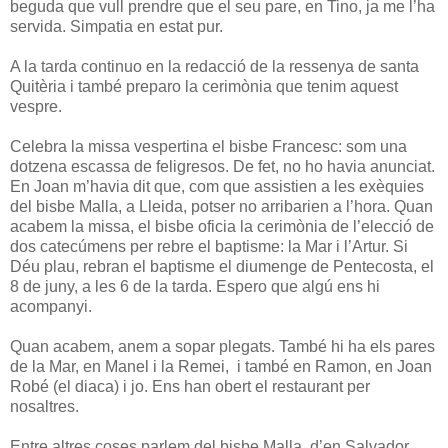
beguda que vull prendre que el seu pare, en Tino, ja me l’ha
servida. Simpatia en estat pur.
A la tarda continuo en la redacció de la ressenya de santa
Quitèria i també preparo la cerimònia que tenim aquest
vespre.
Celebra la missa vespertina el bisbe Francesc: som una
dotzena escassa de feligresos. De fet, no ho havia anunciat.
En Joan m’havia dit que, com que assistien a les exèquies
del bisbe Malla, a Lleida, potser no arribarien a l’hora. Quan
acabem la missa, el bisbe oficia la cerimònia de l’elecció de
dos catecúmens per rebre el baptisme: la Mar i l’Artur. Si
Déu plau, rebran el baptisme el diumenge de Pentecosta, el
8 de juny, a les 6 de la tarda. Espero que algú ens hi
acompanyi.
Quan acabem, anem a sopar plegats. També hi ha els pares
de la Mar, en Manel i la Remei, i també en Ramon, en Joan
Robé (el diaca) i jo. Ens han obert el restaurant per
nosaltres.
Entre altres coses parlem del bisbe Malla, d’en Salvador