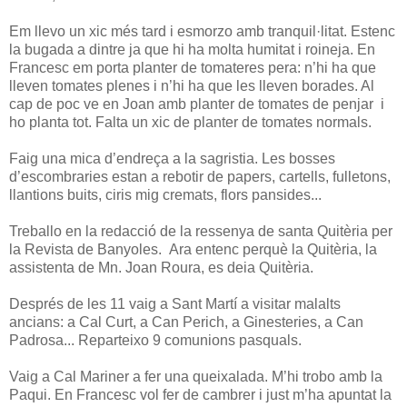
Em llevo un xic més tard i esmorzo amb tranquil·litat. Estenc
la bugada a dintre ja que hi ha molta humitat i roineja. En
Francesc em porta planter de tomateres pera: n’hi ha que
lleven tomates plenes i n’hi ha que les lleven borades. Al
cap de poc ve en Joan amb planter de tomates de penjar i
ho planta tot. Falta un xic de planter de tomates normals.
Faig una mica d’endreça a la sagristia. Les bosses
d’escombraries estan a rebotir de papers, cartells, fulletons,
llantions buits, ciris mig cremats, flors pansides...
Treballo en la redacció de la ressenya de santa Quitèria per
la Revista de Banyoles. Ara entenc perquè la Quitèria, la
assistenta de Mn. Joan Roura, es deia Quitèria.
Després de les 11 vaig a Sant Martí a visitar malalts
ancians: a Cal Curt, a Can Perich, a Ginesteries, a Can
Padrosa... Reparteixo 9 comunions pasquals.
Vaig a Cal Mariner a fer una queixalada. M’hi trobo amb la
Paqui. En Francesc vol fer de cambrer i just m’ha apuntat la