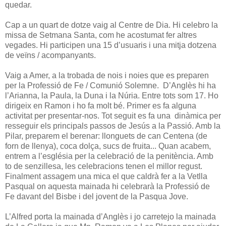
quedar.
Cap a un quart de dotze vaig al Centre de Dia. Hi celebro la
missa de Setmana Santa, com he acostumat fer altres
vegades. Hi participen una 15 d’usuaris i una mitja dotzena
de veïns / acompanyants.
Vaig a Amer, a la trobada de nois i noies que es preparen
per la Professió de Fe / Comunió Solemne. D’Anglès hi ha
l’Arianna, la Paula, la Duna i la Núria. Entre tots som 17. Ho
dirigeix en Ramon i ho fa molt bé. Primer es fa alguna
activitat per presentar-nos. Tot seguit es fa una dinàmica per
resseguir els principals passos de Jesús a la Passió. Amb la
Pilar, preparem el berenar: llonguets de can Centena (de
forn de llenya), coca dolça, sucs de fruita... Quan acabem,
entrem a l’església per la celebració de la penitència. Amb
to de senzillesa, les celebracions tenen el millor regust.
Finalment assagem una mica el que caldrà fer a la Vetlla
Pasqual on aquesta mainada hi celebrarà la Professió de
Fe davant del Bisbe i del jovent de la Pasqua Jove.
L’Alfred porta la mainada d’Anglès i jo carretejo la mainada