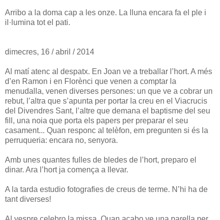
Arribo a la doma cap a les onze. La lluna encara fa el ple i
il·lumina tot el pati.
dimecres, 16 / abril / 2014
Al matí atenc al despatx. En Joan ve a treballar l’hort. A més
d’en Ramon i en Florènci que venen a comptar la
menudalla, venen diverses persones: un que ve a cobrar un
rebut, l’altra que s’apunta per portar la creu en el Viacrucis
del Divendres Sant, l’altre que demana el baptisme del seu
fill, una noia que porta els papers per preparar el seu
casament... Quan responc al telèfon, em pregunten si és la
perruqueria: encara no, senyora.
Amb unes quantes fulles de bledes de l’hort, preparo el
dinar. Ara l’hort ja comença a llevar.
A la tarda estudio fotografies de creus de terme. N’hi ha de
tant diverses!
Al vespre celebro la missa. Quan acabo ve una parella per