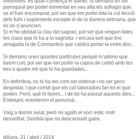
Aleshores és quan comença el sainet. Si demano un full
parroquial per poder esmentar en veu alta els sufragis que
se m’han encomanat, pot ser que em portin tota la col·lecció
dels fulls i suplements excepte el de la darrera setmana, que
és on s’anuncien.
Si m’he oblidat la clau del sagrari, pot ser que vinguin totes
les claus que hi ha a la sagristia -i encara sort que tinc
amagada la de Constantins que caldria portar-la entre dos-.
Si demano unes quantes partícules perquè m’adono que
farem curt, pot ser que em portin la capsa de cartró amb les
tres o quatre mil que hi ha guardades...
En definitiva, no hi ha res com ser ordenat i no ser gens
despistat. I que consti que els col·laboradors fan tot el que
poden. Però, què hi farem... I de tot ha passat aquests dies...
Entretant, entretenim el personal.
Vaig a dormir aviat, però no agafo el son: estic molt
desvetllat. Sembla que no descansaré gaire.
dilluns, 21 / abril / 2014