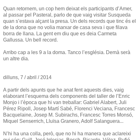
Quan retornem, un cop hem deixat els participants d’Amer,
al passar pel Pasteral, parlo de que vaig visitar Susqueda
quan s’estava alçant la presa. Un dels records que tinc és el
de la dona que no volia marxar de casa seva i que filava
borra de llana. La gent em diu que es deia Carmeta
Gallussa. Un bell record.
Arribo cap a les 9 a la doma. Tanco l’església. Demà serà
un altre dia.
dilluns, 7 / abril / 2014
A partir dels apunts que he anat fent aquests dies, vaig
elaborant l’esquema dels components del taller de l’Enric
Monjo i l’època que hi van treballar: Gabriel Alabert, Juli
Pérez Ripoll, Josep Martí Sabé, Florenci Veciana, Francesc
Bacquelaine, Josep M. Subirachs, Francesc Torres Monsó,
Miquel Senserrich, Lluïsa Granero, Adolf Salanguera...
N’hi ha una colla, però, que no hi ha manera que aclareixi
qui són: Guill, José Iglesias, Bosch, Ricardo, Vélez, Rufié,