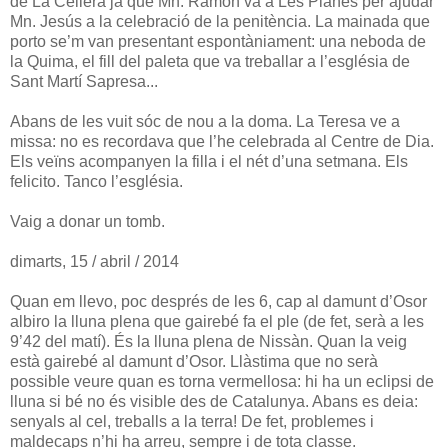
de La Cellera ja que Mn. Ramon va a Les Planes per ajudar
Mn. Jesús a la celebració de la penitència. La mainada que
porto se’m van presentant espontàniament: una neboda de
la Quima, el fill del paleta que va treballar a l’església de
Sant Martí Sapresa...
Abans de les vuit sóc de nou a la doma. La Teresa ve a
missa: no es recordava que l’he celebrada al Centre de Dia.
Els veïns acompanyen la filla i el nét d’una setmana. Els
felicito. Tanco l’església.
Vaig a donar un tomb.
dimarts, 15 / abril / 2014
Quan em llevo, poc després de les 6, cap al damunt d’Osor
albiro la lluna plena que gairebé fa el ple (de fet, serà a les
9’42 del matí). És la lluna plena de Nissàn. Quan la veig
està gairebé al damunt d’Osor. Llàstima que no serà
possible veure quan es torna vermellosa: hi ha un eclipsi de
lluna si bé no és visible des de Catalunya. Abans es deia:
senyals al cel, treballs a la terra! De fet, problemes i
maldecaps n’hi ha arreu, sempre i de tota classe.