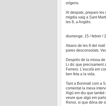
orígens.
Al despatx, preparo les
migdia vaig a Sant Martí.
les 8, a Anglès.
diumenge, 15 / febrer / 
Abans de les 8 del matí
pares desconsolats. Veu
Després de la missa de 
Li dic que precisament 
Ferrero. L’escolà em c
ben feta a la vida.
Tant a Bonmatí com a Sa
comentat la meva inter
Algú em diu que també em
veure que algú em parlar
Renoi, si que dóna de si