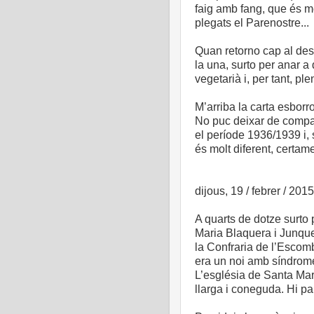
faig amb fang, que és m
plegats el Parenostre...
Quan retorno cap al despa
la una, surto per anar 
vegetarià i, per tant, 
M’arriba la carta esbor
No puc deixar de compar
el període 1936/1939 i, 
és molt diferent, certam
dijous, 19 / febrer / 2015
A quarts de dotze surto
Maria Blaquera i Junque
la Confraria de l’Escom
era un noi amb síndrome
L’església de Santa Mar
llarga i coneguda. Hi pa