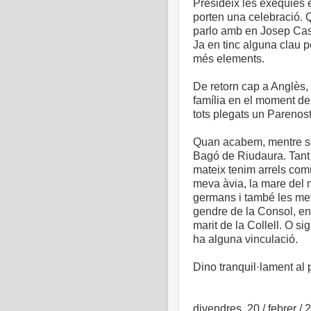
Presideix les exèquies
porten una celebració.
parlo amb en Josep Cas
Ja en tinc alguna clau pe
més elements.
De retorn cap a Anglès,
família en el moment de 
tots plegats un Parenost
Quan acabem, mentre so
Bagó de Riudaura. Tant 
mateix tenim arrels com
meva àvia, la mare del 
germans i també les mev
gendre de la Consol, en 
marit de la Collell. O si
ha alguna vinculació.
Dino tranquil·lament al p
divendres, 20 / febrer / 