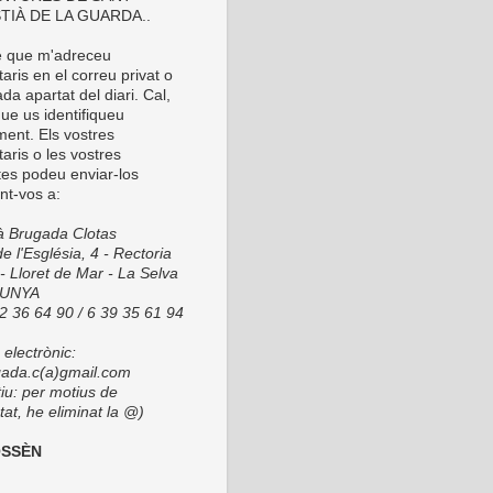
TIÀ DE LA GUARDA..
é que m'adreceu
ris en el correu privat o
da apartat del diari. Cal,
ue us identifiqueu
ment. Els vostres
aris o les vostres
tes podeu enviar-los
nt-vos a:
ià Brugada Clotas
e l'Església, 4 - Rectoria
- Lloret de Mar - La Selva
LUNYA
72 36 64 90 / 6 39 35 61 94
electrònic:
ada.c(a)gmail.com
tiu: per motius de
at, he eliminat la @)
OSSÈN