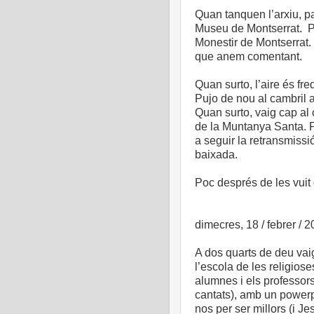
Quan tanquen l’arxiu, pa
Museu de Montserrat. Par
Monestir de Montserrat.
que anem comentant.
Quan surto, l’aire és f
Pujo de nou al cambril 
Quan surto, vaig cap al c
de la Muntanya Santa. 
a seguir la retransmissió
baixada.
Poc després de les vuit
dimecres, 18 / febrer / 
A dos quarts de deu vaig
l’escola de les religio
alumnes i els professor
cantats), amb un powerp
nos per ser millors (i J