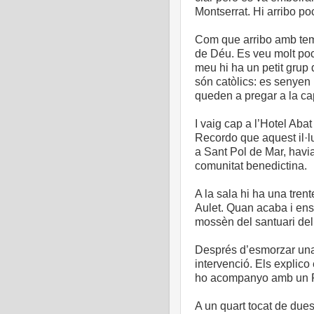
Montserrat. Hi arribo po
Com que arribo amb temp
de Déu. Es veu molt poc
meu hi ha un petit grup 
són catòlics: es senyen
queden a pregar a la cap
I vaig cap a l’Hotel Aba
Recordo que aquest il·l
a Sant Pol de Mar, havia
comunitat benedictina.
A la sala hi ha una trent
Aulet. Quan acaba i en
mossèn del santuari del
Després d’esmorzar una 
intervenció. Els explico
ho acompanyo amb un 
A un quart tocat de dues