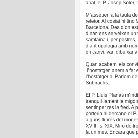
abat, el P. Josep Soler,
M’asseuen a la taula de
refetor. Al costat hi tin
Barcelona. Des d’on esti
dinar, ens serveixen un 
samfaina i, per postres, 
d’antropologia amb noms 
en canvi, van dibuixar
Quan acabem, els convida
l’hostatger, anem a fer e
l’hostatgeria. Parlem de
Subirachs...
El P. Lluís Planas m’ind
tranquil·lament la migdi
sentir per res la fred. A
porteria hi demano el P. 
alguns llibres del mone
XVIII i s. XIX. Miro de 
fa un mes. Encara que p