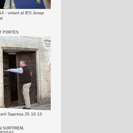
14 - votant al IES Josep
at
T PORTES
artí Sapresa 25·10·13
N SORTIREM,
RESSA?