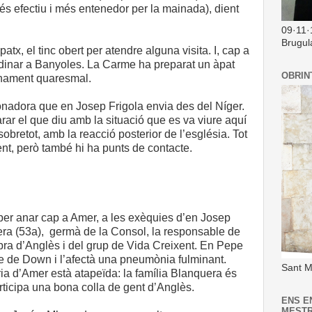
és efectiu i més entenedor per la mainada), dient
09·11·
Brugul
tx, el tinc obert per atendre alguna visita. I, cap a
a dinar a Banyoles. La Carme ha preparat un àpat
OBRIN
plenament quaresmal.
ronadora que en Josep Frigola envia des del Níger.
ar el que diu amb la situació que es va viure aquí
sobretot, amb la reacció posterior de l’església. Tot
ent, però també hi ha punts de contacte.
 per anar cap a Amer, a les exèquies d’en Josep
ra (53a), germà de la Consol, la responsable de
bra d’Anglès i del grup de Vida Creixent. En Pepe
 de Down i l’afectà una pneumònia fulminant.
Sant M
ia d’Amer està atapeïda: la família Blanquera és
rticipa una bona colla de gent d’Anglès.
ENS E
MEST