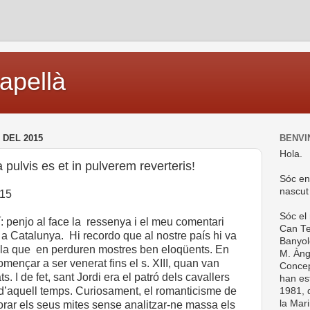
capellà
 DEL 2015
BENVI
Hola.
ulvis es et in pulverem reverteris!
Sóc en
nascut
015
Sóc el
í: penjo al face la ressenya i el meu comentari
Can Te
 a Catalunya. Hi recordo que al nostre país hi va
Banyol
de la que en perduren mostres ben eloqüents. En
M. Ànge
omençar a ser venerat fins el s. XIII, quan van
Concep
ts. I de fet, sant Jordi era el patró dels cavallers
han es
 d’aquell temps. Curiosament, el romanticisme de
1981, d
la Mar
borar els seus mites sense analitzar-ne massa els