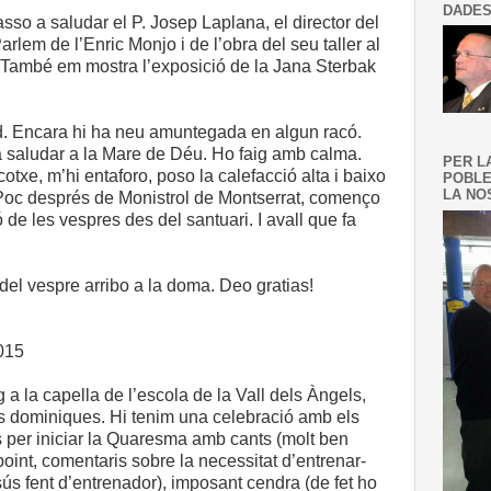
DADES
sso a saludar el P. Josep Laplana, el director del
lem de l’Enric Monjo i de l’obra del seu taller al
 També em mostra l’exposició de la Jana Sterbak
red. Encara hi ha neu amuntegada en algun racó.
a saludar a la Mare de Déu. Ho faig amb calma.
PER L
otxe, m’hi entaforo, poso la calefacció alta i baixo
POBLE
LA NOS
Poc després de Monistrol de Montserrat, començo
 de les vespres des del santuari. I avall que fa
 del vespre arribo a la doma. Deo gratias!
2015
 a la capella de l’escola de la Vall dels Àngels,
ses dominiques. Hi tenim una celebració amb els
s per iniciar la Quaresma amb cants (molt ben
oint, comentaris sobre la necessitat d’entrenar-
esús fent d’entrenador), imposant cendra (de fet ho