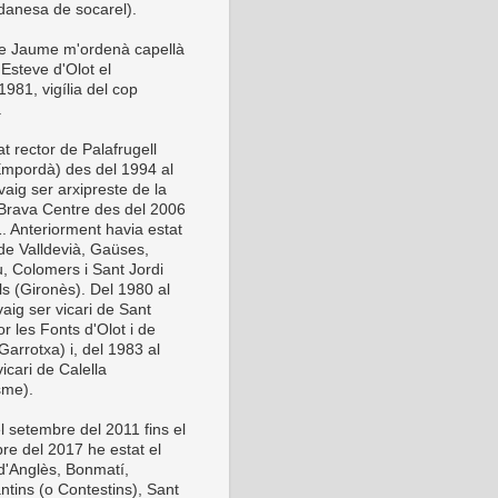
anesa de socarel).
be Jaume m'ordenà capellà
Esteve d'Olot el
981, vigília del cop
.
t rector de Palafrugell
Empordà) des del 1994 al
vaig ser arxipreste de la
Brava Centre des del 2006
1. Anteriorment havia estat
 de Valldevià, Gaüses,
u, Colomers i Sant Jordi
ls (Gironès). Del 1980 al
aig ser vicari de Sant
or les Fonts d'Olot i de
Garrotxa) i, del 1983 al
icari de Calella
sme).
l setembre del 2011 fins el
re del 2017 he estat el
 d'Anglès, Bonmatí,
ntins (o Contestins), Sant