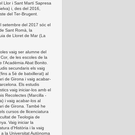
el Llor i Sant Martí Sapresa
elva) i, des del 2016,
este del Ter-Brugent.
l setembre del 2017 sóc el
 de Sant Romà, la
uia de Lloret de Mar (La
oles vaig ser alumne del
Cor, de les escoles de la
de l'Acadèmia Abat Bonito.
udis secundaris els vaig
 (fins a 5è de batxillerat) al
ri de Girona i vaig acabar-
arcelona. Els estudis
stics vaig iniciar-los amb el
is Recolectes (Marcilla -
) i vaig acabar-los al
ri de Girona. També he
els cursos de llicenciatura
cultat de Teologia de
ya. Vaig iniciar la
iatura d'Història i la vaig
r a la Universitat Autònoma