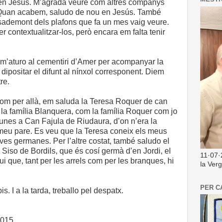
 en Jesús. M’agrada veure com altres companys
 Quan acabem, saludo de nou en Jesús. També
ademont dels plafons que fa un mes vaig veure.
r contextualitzar-los, però encara em falta tenir
 m’aturo al cementiri d’Amer per acompanyar la
dipositar el difunt al nínxol corresponent. Diem
re.
m per allà, em saluda la Teresa Roquer de can
la família Blanquera, com la família Roquer com jo
unes a Can Fajula de Riudaura, d’on n’era la
meu pare. Es veu que la Teresa coneix els meus
es germanes. Per l’altre costat, també saludo el
Siso de Bordils, que és cosí germà d’en Jordi, el
11·07·
gui que, tant per les arrels com per les branques, hi
la Ver
PER C
is. I a la tarda, treballo pel despatx.
2015