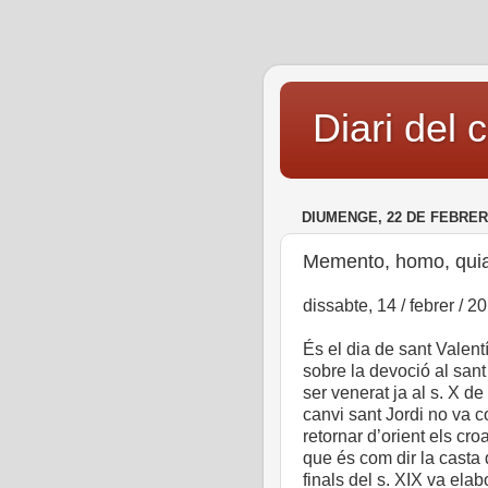
Diari del 
DIUMENGE, 22 DE FEBRER
Memento, homo, quia p
dissabte, 14 / febrer / 2
És el dia de sant Valent
sobre la devoció al sant
ser venerat ja al s. X 
canvi sant Jordi no va c
retornar d’orient els croa
que és com dir la casta
finals del s. XIX va ela