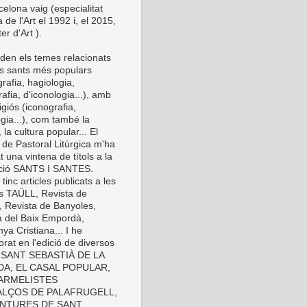
elona vaig (especialitat
a de l'Art el 1992 i, el 2015,
er d'Art ).
den els temes relacionats
s sants més populars
rafia, hagiologia,
afia, d'iconologia...), amb
eligiós (iconografia,
gia...), com també la
 la cultura popular... El
 de Pastoral Litúrgica m'ha
t una vintena de títols a la
cció SANTS I SANTES.
inc articles publicats a les
es TAÜLL, Revista de
, Revista de Banyoles,
a del Baix Empordà,
ya Cristiana... I he
orat en l'edició de diversos
s: SANT SEBASTIÀ DE LA
A, EL CASAL POPULAR,
ARMELISTES
LÇOS DE PALAFRUGELL,
INTURES DE SANT