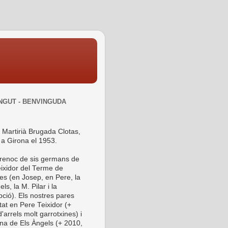
NGUT - BENVINGUDA
 Martirià Brugada Clotas,
 a Girona el 1953.
 renoc de sis germans de
ixidor del Terme de
es (en Josep, en Pere, la
ls, la M. Pilar i la
ció). Els nostres pares
tat en Pere Teixidor (+
'arrels molt garrotxines) i
ina de Els Àngels (+ 2010,