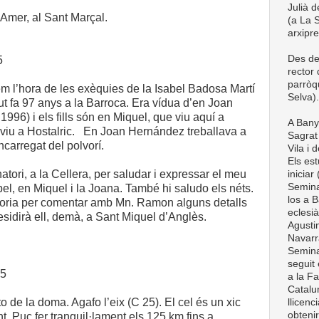
Julià d
a Amer, al Sant Marçal.
(a La S
arxipr
Des de
5
rector
parròq
 l’hora de les exèquies de la Isabel Badosa Martí
Selva).
ut fa 97 anys a la Barroca. Era vídua d’en Joan
996) i els fills són en Miquel, que viu aquí a
A Bany
 viu a Hostalric. En Joan Hernández treballava a
Sagrat 
ncarregat del polvorí.
Vila i 
Els est
anatori, a la Cellera, per saludar i expressar el meu
iniciar
Semina
abel, en Miquel i la Joana. També hi saludo els néts.
los a B
toria per comentar amb Mn. Ramon alguns detalls
eclesià
sidirà ell, demà, a Sant Miquel d’Anglès.
Agustin
Navarra
Semina
seguit 
15
a la Fa
Catalun
o de la doma. Agafo l’eix (C 25). El cel és un xic
llicenc
obteni
t. Puc fer tranquil·lament els 125 km fins a