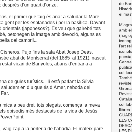
de Barc
c després d’un quart d’onze.
Històri
el màst
s, el primer que faig és anar a saludar la Mare
a gent per les esplanades i per la basílica. Davant
M'agra
d’orientals (japonesos?). Es veu que gairebé tots
amb el
 bé, petonegen la imatge amb devoció, alguns es
(hagiog
ella del cambril...
iconogr
l'art r
iconolo
t Cisneros. Pujo fins la sala Abat Josep Deàs,
poesia,
ustre abat de Montserrat (del 1885 al 1921), nascut
Centre
 estat vicari de Banyoles, abans d’entrar a a
publica
col·le
També t
ena de guies turístics. Hi està parlant la Sílvia
revist
s saludem en diu que és d’Amer, neboda del
Girona
 Far.
Revist
Catalun
col·lab
mica a peu dret, tots plegats, comença la meva
llibre
 els episodis més destacats de la vida de Jesús i
GUARD
PowerPoint
ELS C
DESCA
, vaig cap a la porteria de l’abadia. El mateix pare
LES P