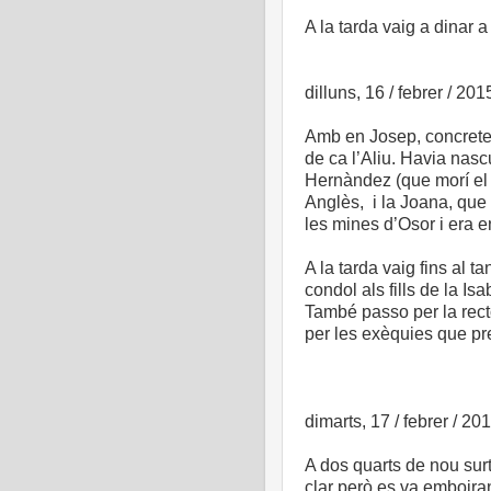
A la tarda vaig a dinar 
dilluns, 16 / febrer / 201
Amb en Josep, concretem
de ca l’Aliu. Havia nasc
Hernàndez (que morí el 1
Anglès, i la Joana, que
les mines d’Osor i era e
A la tarda vaig fins al t
condol als fills de la Is
També passo per la rec
per les exèquies que pre
dimarts, 17 / febrer / 20
A dos quarts de nou surt
clar però es va emboiran