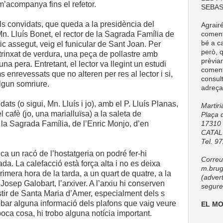
 m’acompanya fins el refetor.
SEBAS
ls convidats, que queda a la presidència del
Agrair
c Mn. Lluís Bonet, el rector de la Sagrada Família de
comenta
bé a ca
c assegut, veig el funicular de Sant Joan. Per
però, q
trinxat de verdura, una peça de pollastre amb
prèvia
una pera. Entretant, el lector va llegint un estudi
coment
enrevessats que no alteren per res al lector i si,
consul
 algun somriure.
adreça
ts (o sigui, Mn. Lluís i jo), amb el P. Lluís Planas,
Martir
l cafè (jo, una marialluïsa) a la saleta de
Plaça d
 la Sagrada Família, de l’Enric Monjo, d’en
17310 
CATA
Tel. 9
ica un racó de l’hostatgeria on podré fer-hi
Correu 
ada. La calefacció està força alta i no es deixa
m.brug
 primera hora de la tarda, a un quart de quatre, a la
(adver
Josep Galobart, l’arxiver. A l’arxiu hi conserven
seguret
stir de Santa Maria d’Amer, especialment dels s
trobar alguna informació dels plafons que vaig veure
EL M
oca cosa, hi trobo alguna notícia important.