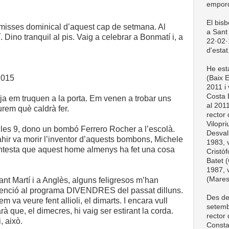
empord
El bis
 misses dominical d’aquest cap de setmana. Al
a Sant 
 Dino tranquil al pis. Vaig a celebrar a Bonmatí i, a
22·02·1
d'estat
He esta
2015
(Baix 
2011 i 
Costa 
 ja em truquen a la porta. Em venen a trobar uns
al 201
rem què caldrà fer.
rector
Vilopri
les 9, dono un bombó Ferrero Rocher a l’escolà.
Desval
ahir va morir l’inventor d’aquests bombons, Michele
1983, v
ontesta que aquest home almenys ha fet una cosa
Cristòf
Batet (
1987, v
(Mare
nt Martí i a Anglès, alguns feligresos m’han
venció al programa DIVENDRES del passat dilluns.
Des de
 va veure fent allioli, el dimarts. I encara vull
setemb
à que, el dimecres, hi vaig ser estirant la corda.
rector
, això.
Consta