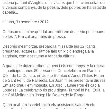
estona parlant d’Anglès, dels vicaris que hi havien estat, de
diversos companys, de la poesia, dels pobles on ha estat de
capellà...
dilluns, 3 / setembre / 2012
Curiosament m’he quedat adormit i em desperto poc abans
de les 7. Em cal anar més de pressa.
Després d’esmorzar, preparo la missa de les 12: cants,
pregàries, lectures... També faig un xic d’endreça a la
sagristia, com acostumo a fer cada dilluns.
A quarts de dotze arriben la gent i els companys. A la missa
hi participen unes 80 persones. Concelebrem en Ramon
Oller de La Cellera, en Josep Balateu d’Amer, l’Elies Ferrer
de Sant Feliu de Pallerols. En Joan ni es presenta ni diu res.
Em sap greu i em molesta. En Jordi Jaume Pou és cap a
Lourdes. La celebració és prou digna. També hi ha l’Eulàlia
de Cal Moliner, en Josep i la Dolors de la Farga.
Quan acabem la celebració els assistents saluden els