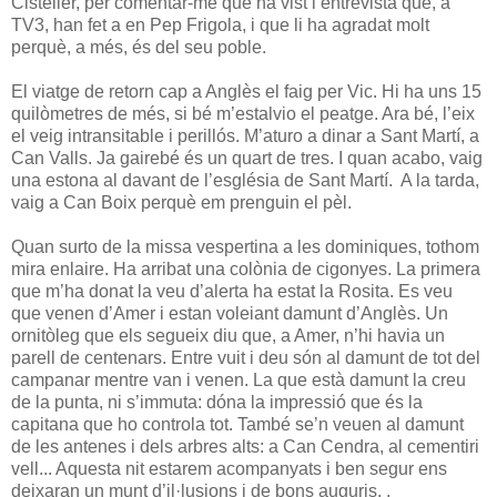
Cisteller, per comentar-me que ha vist l’entrevista que, a
TV3, han fet a en Pep Frigola, i que li ha agradat molt
perquè, a més, és del seu poble.
El viatge de retorn cap a Anglès el faig per Vic. Hi ha uns 15
quilòmetres de més, si bé m’estalvio el peatge. Ara bé, l’eix
el veig intransitable i perillós. M’aturo a dinar a Sant Martí, a
Can Valls. Ja gairebé és un quart de tres. I quan acabo, vaig
una estona al davant de l’església de Sant Martí. A la tarda,
vaig a Can Boix perquè em prenguin el pèl.
Quan surto de la missa vespertina a les dominiques, tothom
mira enlaire. Ha arribat una colònia de cigonyes. La primera
que m’ha donat la veu d’alerta ha estat la Rosita. Es veu
que venen d’Amer i estan voleiant damunt d’Anglès. Un
ornitòleg que els segueix diu que, a Amer, n’hi havia un
parell de centenars. Entre vuit i deu són al damunt de tot del
campanar mentre van i venen. La que està damunt la creu
de la punta, ni s’immuta: dóna la impressió que és la
capitana que ho controla tot. També se’n veuen al damunt
de les antenes i dels arbres alts: a Can Cendra, al cementiri
vell... Aquesta nit estarem acompanyats i ben segur ens
deixaran un munt d’il·lusions i de bons auguris. .