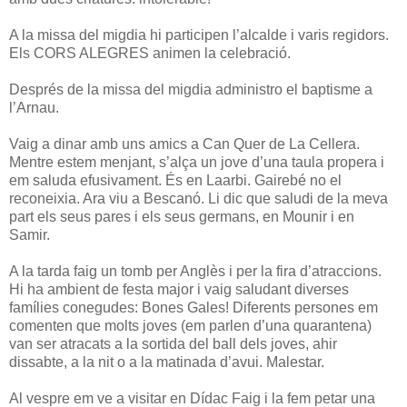
A la missa del migdia hi participen l’alcalde i varis regidors.
Els CORS ALEGRES animen la celebració.
Després de la missa del migdia administro el baptisme a
l’Arnau.
Vaig a dinar amb uns amics a Can Quer de La Cellera.
Mentre estem menjant, s’alça un jove d’una taula propera i
em saluda efusivament. És en Laarbi. Gairebé no el
reconeixia. Ara viu a Bescanó. Li dic que saludi de la meva
part els seus pares i els seus germans, en Mounir i en
Samir.
A la tarda faig un tomb per Anglès i per la fira d’atraccions.
Hi ha ambient de festa major i vaig saludant diverses
famílies conegudes: Bones Gales! Diferents persones em
comenten que molts joves (em parlen d’una quarantena)
van ser atracats a la sortida del ball dels joves, ahir
dissabte, a la nit o a la matinada d’avui. Malestar.
Al vespre em ve a visitar en Dídac Faig i la fem petar una