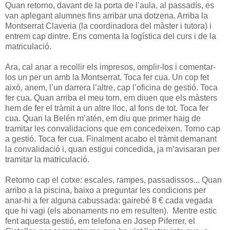
Quan retorno, davant de la porta de l’aula, al passadís, es
van aplegant alumnes fins arribar una dotzena. Arriba la
Montserrat Claveria (la coordinadora del màster i tutora) i
entrem cap dintre. Ens comenta la logística del curs i de la
matriculació.
Ara, cal anar a recollir els impresos, omplir-los i comentar-
los un per un amb la Montserrat. Toca fer cua. Un cop fet
això, anem, l’un darrera l’altre, cap l’oficina de gestió. Toca
fer cua. Quan arriba el meu torn, em diuen que els màsters
hem de fer el tràmit a un altre lloc, al fons de tot. Toca fer
cua. Quan la Belén m’atén, em diu que primer haig de
tramitar les convalidacions que em concedeixen. Torno cap
a gestió. Toca fer cua. Finalment acabo el tràmit demanant
la convalidació i, quan estigui concedida, ja m’avisaran per
tramitar la matriculació.
Retorno cap el cotxe: escales, rampes, passadissos... Quan
arribo a la piscina, baixo a preguntar les condicions per
anar-hi a fer alguna cabussada: gairebé 8 € cada vegada
que hi vagi (els abonaments no em resulten). Mentre estic
fent aquesta gestió, em telefona en Josep Piferrer, el