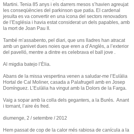
Martini. Tenia 85 anys i els darrers mesos s’havien agreujat
les conseqüències del parkinson que patia. El cardenal
jesuïta es va convertir en una icona del sectors renovadors
de l’Església i havia estat considerat un dels papables, amb
la mort de Joan Pau II.
També m’assabento, pel diari, que uns lladres han atracat
amb un ganivet dues noies que eren a d’Anglès, a l’exterior
del pavelló, mentre a dintre es celebrava el ball jove .
Al migdia batejo l’Èlia.
Abans de la missa vespertina venen a saludar-me l’Eulàlia
Hortal de Cal Moliner, casada a Palafrugell amb en Josep
Domínguez. L’Eulàlia ha vingut amb la Dolors de la Farga.
Vaig a sopar amb la colla dels geganters, a la Burés. Anant
i tornant, l’aire és fred.
diumenge, 2 / setembre / 2012
Hem passat de cop de la calor més rabiosa de canícula a la