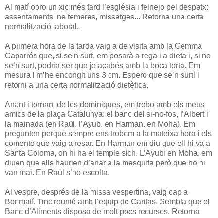
Al matí obro un xic més tard l’església i feinejo pel despatx:
assentaments, ne temeres, missatges... Retorna una certa
normalització laboral.
A primera hora de la tarda vaig a de visita amb la Gemma
Caparrós que, si se’n surt, em posarà a rega i a dieta i, si no
se’n surt, podria ser que jo acabés amb la boca torta. Em
mesura i m’he encongit uns 3 cm. Espero que se’n surti i
retorni a una certa normalització dietètica.
Anant i tornant de les dominiques, em trobo amb els meus
amics de la plaça Catalunya: el banc del si-no-fos, l’Albert i
la mainada (en Raül, l’Ayub, en Harman, en Moha). Em
pregunten perquè sempre ens trobem a la mateixa hora i els
comento que vaig a resar. En Harman em diu que ell hi va a
Santa Coloma, on hi ha el temple sich. L’Ayubi en Moha, em
diuen que ells haurien d’anar a la mesquita però que no hi
van mai. En Raül s’ho escolta.
Al vespre, després de la missa vespertina, vaig cap a
Bonmatí. Tinc reunió amb l’equip de Caritas. Sembla que el
Banc d’Aliments disposa de molt pocs recursos. Retorna