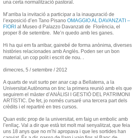
una certa normalització pastoral.
M’arriba la invitació a participar a la inauguració de
l’exposició d’en Tano Pisano
OMAGGIO AL DAVANZATI –
FIORI
al Museo d Palazzo Davanzati de Florència, el
proper 8 de setembre.
Me’n quedo amb les ganes.
Hi ha qui em fa arribar, gairebé de forma anònima, diverses
històries relacionades amb Anglès. Poden ser un bon
material, un cop polit i escrit de nou. .
dimecres, 5 / setembre / 2012
A quarts de vuit surto per anar cap a Bellaterra, a la
Universitat Autònoma on tinc la primera reunió amb els que
seguirem el màster d’ANÀLISI I GESTIÓ DEL PATRIMONI
ARTÍSTIC. De fet, jo només cursaré una tercera part dels
crèdits i el repartiré en tres cursos.
Quan estic prop de la universitat, em faig un embolic amb
l’enllaç. Val a dir que està tot molt mal senyalitzat, que feia
uns 18 anys que no m’hi apropava i que les sortides han
canviat. És a dir, passo de llarg i vaig fins al Banc de