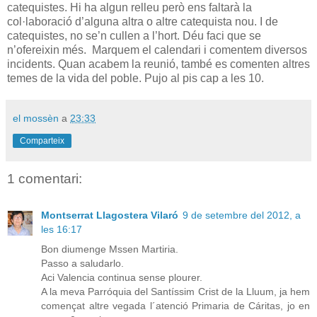
catequistes. Hi ha algun relleu però ens faltarà la
col·laboració d’alguna altra o altre catequista nou. I de
catequistes, no se’n cullen a l’hort. Déu faci que se
n’ofereixin més. Marquem el calendari i comentem diversos
incidents. Quan acabem la reunió, també es comenten altres
temes de la vida del poble. Pujo al pis cap a les 10.
el mossèn
a
23:33
Comparteix
1 comentari:
Montserrat Llagostera Vilaró
9 de setembre del 2012, a
les 16:17
Bon diumenge Mssen Martiria.
Passo a saludarlo.
Aci Valencia continua sense plourer.
A la meva Parróquia del Santíssim Crist de la Lluum, ja hem
començat altre vegada l´atenció Primaria de Cáritas, jo en