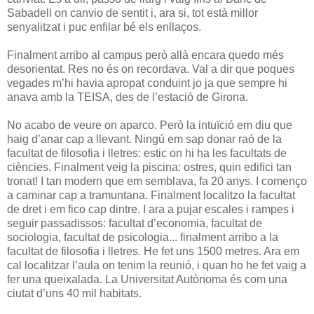
Sabadell on canvio de sentit i, ara si, tot està millor
senyalitzat i puc enfilar bé els enllaços.
Finalment arribo al campus però allà encara quedo més
desorientat. Res no és on recordava. Val a dir que poques
vegades m’hi havia apropat conduint jo ja que sempre hi
anava amb la TEISA, des de l’estació de Girona.
No acabo de veure on aparco. Però la intuïció em diu que
haig d’anar cap a llevant. Ningú em sap donar raó de la
facultat de filosofia i lletres: estic on hi ha les facultats de
ciències. Finalment veig la piscina: ostres, quin edifici tan
tronat! I tan modern que em semblava, fa 20 anys. I començo
a caminar cap a tramuntana. Finalment localitzo la facultat
de dret i em fico cap dintre. I ara a pujar escales i rampes i
seguir passadissos: facultat d’economia, facultat de
sociologia, facultat de psicologia... finalment arribo a la
facultat de filosofia i lletres. He fet uns 1500 metres. Ara em
cal localitzar l’aula on tenim la reunió, i quan ho he fet vaig a
fer una queixalada. La Universitat Autònoma és com una
ciutat d’uns 40 mil habitats.