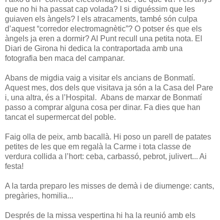
que no hi ha passat cap volada? I si diguéssim que les
guiaven els àngels? I els atracaments, també són culpa
d’aquest “corredor electromagnètic”? O potser és que els
àngels ja eren a dormir? Al Punt recull una petita nota. El
Diari de Girona hi dedica la contraportada amb una
fotografia ben maca del campanar.
Abans de migdia vaig a visitar els ancians de Bonmatí.
Aquest mes, dos dels que visitava ja són a la Casa del Pare
i, una altra, és a l’Hospital. Abans de marxar de Bonmatí
passo a comprar alguna cosa per dinar. Fa dies que han
tancat el supermercat del poble.
Faig olla de peix, amb bacallà. Hi poso un parell de patates
petites de les que em regalà la Carme i tota classe de
verdura collida a l’hort: ceba, carbassó, pebrot, julivert... Ai
festa!
A la tarda preparo les misses de demà i de diumenge: cants,
pregàries, homilia...
Després de la missa vespertina hi ha la reunió amb els