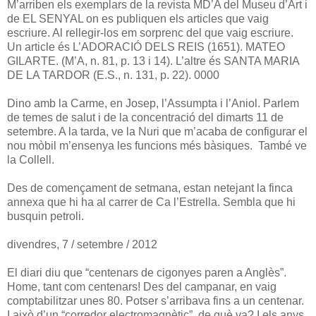
M’arriben els exemplars de la revista MD’A del Museu d’Art i
de EL SENYAL on es publiquen els articles que vaig
escriure. Al rellegir-los em sorprenc del que vaig escriure.
Un article és L’ADORACIÓ DELS REIS (1651). MATEO
GILARTE. (M’A, n. 81, p. 13 i 14). L’altre és SANTA MARIA
DE LA TARDOR (E.S., n. 131, p. 22). 0000
Dino amb la Carme, en Josep, l’Assumpta i l’Aniol. Parlem
de temes de salut i de la concentració del dimarts 11 de
setembre. A la tarda, ve la Nuri que m’acaba de configurar el
nou mòbil m’ensenya les funcions més bàsiques. També ve
la Collell.
Des de començament de setmana, estan netejant la finca
annexa que hi ha al carrer de Ca l’Estrella. Sembla que hi
busquin petroli.
divendres, 7 / setembre / 2012
El diari diu que “centenars de cigonyes paren a Anglès”.
Home, tant com centenars! Des del campanar, en vaig
comptabilitzar unes 80. Potser s’arribava fins a un centenar.
I això d’un “corredor electromagnètic”, de què va? I els anys