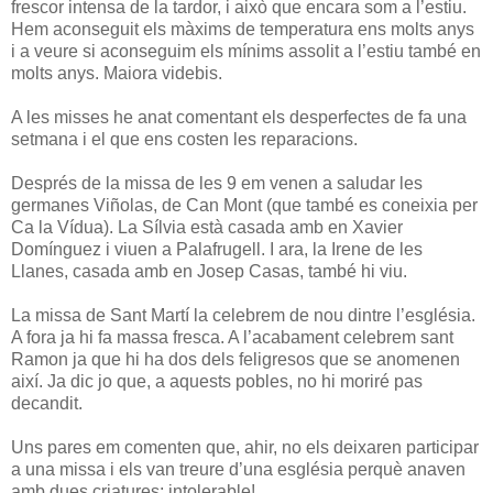
frescor intensa de la tardor, i això que encara som a l’estiu.
Hem aconseguit els màxims de temperatura ens molts anys
i a veure si aconseguim els mínims assolit a l’estiu també en
molts anys. Maiora videbis.
A les misses he anat comentant els desperfectes de fa una
setmana i el que ens costen les reparacions.
Després de la missa de les 9 em venen a saludar les
germanes Viñolas, de Can Mont (que també es coneixia per
Ca la Vídua). La Sílvia està casada amb en Xavier
Domínguez i viuen a Palafrugell. I ara, la Irene de les
Llanes, casada amb en Josep Casas, també hi viu.
La missa de Sant Martí la celebrem de nou dintre l’església.
A fora ja hi fa massa fresca. A l’acabament celebrem sant
Ramon ja que hi ha dos dels feligresos que se anomenen
així. Ja dic jo que, a aquests pobles, no hi moriré pas
decandit.
Uns pares em comenten que, ahir, no els deixaren participar
a una missa i els van treure d’una església perquè anaven
amb dues criatures: intolerable!