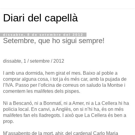
Diari del capellà
dissabte, 8 de setembre del 2012
Setembre, que ho sigui sempre!
dissabte, 1 / setembre / 2012
I amb una dormida, hem girat el mes. Baixo al poble a
comprar alguna cosa, i tot ja és més car, amb la pujada de
l’IVA. Passo per l’oficina de correus on saludo la Montse i
comentem les malifetes dels pispes.
Ni a Bescanó, ni a Bonmatí, ni a Amer, ni a La Cellera hi ha
policia local. En canvi, a Anglès, on si n’hi ha, és on més
malifetes fan els lladregots. I això que La Cellera és ben a
prop.
M’assabento de la mort, ahir, del cardenal Carlo Maria