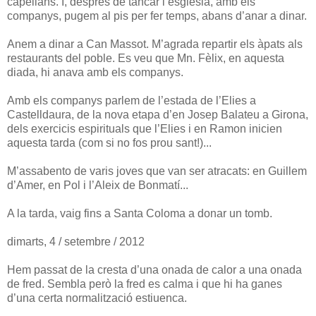
capellans. I, després de tancar l’església, amb els
companys, pugem al pis per fer temps, abans d’anar a dinar.
Anem a dinar a Can Massot. M’agrada repartir els àpats als
restaurants del poble. Es veu que Mn. Fèlix, en aquesta
diada, hi anava amb els companys.
Amb els companys parlem de l’estada de l’Elies a
Castelldaura, de la nova etapa d’en Josep Balateu a Girona,
dels exercicis espirituals que l’Elies i en Ramon inicien
aquesta tarda (com si no fos prou sant!)...
M’assabento de varis joves que van ser atracats: en Guillem
d’Amer, en Pol i l’Aleix de Bonmatí...
A la tarda, vaig fins a Santa Coloma a donar un tomb.
dimarts, 4 / setembre / 2012
Hem passat de la cresta d’una onada de calor a una onada
de fred. Sembla però la fred es calma i que hi ha ganes
d’una certa normalització estiuenca.