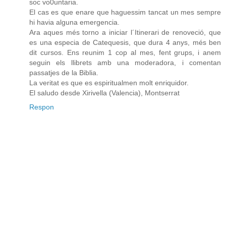
soc vo0untaria.
El cas es que enare que haguessim tancat un mes sempre
hi havia alguna emergencia.
Ara aques més torno a iniciar l´Itinerari de renoveció, que
es una especia de Catequesis, que dura 4 anys, més ben
dit cursos. Ens reunim 1 cop al mes, fent grups, i anem
seguin els llibrets amb una moderadora, i comentan
passatjes de la Biblia.
La veritat es que es espiritualmen molt enriquidor.
El saludo desde Xirivella (Valencia), Montserrat
Respon