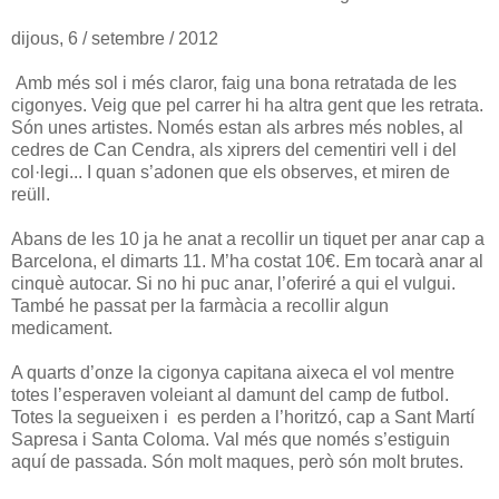
dijous, 6 / setembre / 2012
Amb més sol i més claror, faig una bona retratada de les
cigonyes. Veig que pel carrer hi ha altra gent que les retrata.
Són unes artistes. Només estan als arbres més nobles, al
cedres de Can Cendra, als xiprers del cementiri vell i del
col·legi... I quan s’adonen que els observes, et miren de
reüll.
Abans de les 10 ja he anat a recollir un tiquet per anar cap a
Barcelona, el dimarts 11. M’ha costat 10€. Em tocarà anar al
cinquè autocar. Si no hi puc anar, l’oferiré a qui el vulgui.
També he passat per la farmàcia a recollir algun
medicament.
A quarts d’onze la cigonya capitana aixeca el vol mentre
totes l’esperaven voleiant al damunt del camp de futbol.
Totes la segueixen i es perden a l’horitzó, cap a Sant Martí
Sapresa i Santa Coloma. Val més que només s’estiguin
aquí de passada. Són molt maques, però són molt brutes.