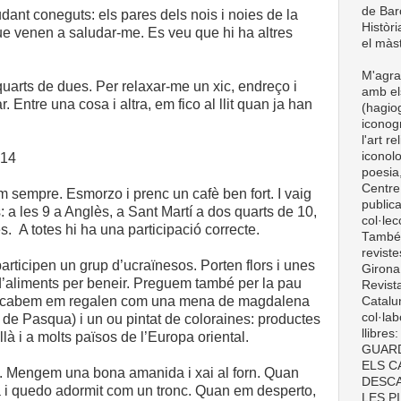
de Barc
ant coneguts: els pares dels nois i noies de la
Històri
que venen a saludar-me. Es veu que hi ha altres
el màst
M'agra
uarts de dues. Per relaxar-me un xic, endreço i
amb el
r. Entre una cosa i altra, em fico al llit quan ja han
(hagiog
iconogr
l'art r
iconolo
014
poesia,
Centre
m sempre. Esmorzo i prenc un cafè ben fort. I vaig
publica
s: a les 9 a Anglès, a Sant Martí a dos quarts de 10,
col·le
. A totes hi ha una participació correcte.
També t
revist
participen un grup d’ucraïnesos. Porten flors i unes
Girona
 d’aliments per beneir. Preguem també per la pau
Revist
n acabem em regalen com una mena de magdalena
Catalun
col·lab
 de Pasqua) i un ou pintat de coloraines: productes
llibre
llà i a molts països de l’Europa oriental.
GUARD
ELS C
s. Mengem una bona amanida i xai al forn. Quan
DESCA
 i quedo adormit com un tronc. Quan em desperto,
LES P