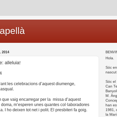
capellà
 2014
BENVI
Hola.
: alleluia!
Sóc en
nascut
14
Sóc el
ant les celebracions d’aquest diumenge,
Can Te
Pasqual.
Banyol
M. Ànge
im que vaig encarregar per la missa d’aquest
Concep
la doma, m’esperen unes quantes col·laboradores
han es
 I ho deixen tot net i polit. El presbiteri fa goig.
1981, d
la Mar