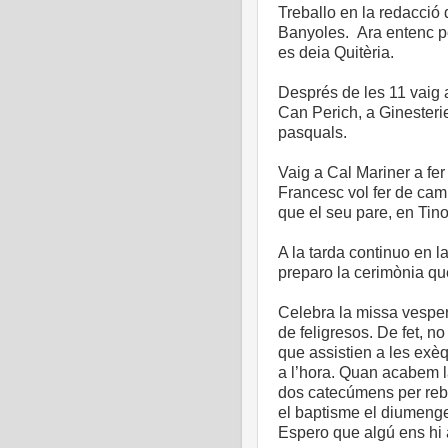
Treballo en la redacció 
Banyoles. Ara entenc pe
es deia Quitèria.
Després de les 11 vaig a
Can Perich, a Ginesteri
pasquals.
Vaig a Cal Mariner a fe
Francesc vol fer de camb
que el seu pare, en Tino
A la tarda continuo en l
preparo la cerimònia qu
Celebra la missa vespe
de feligresos. De fet, n
que assistien a les exèq
a l’hora. Quan acabem la
dos catecúmens per rebre
el baptisme el diumenge 
Espero que algú ens hi