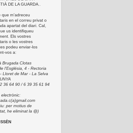
TIÀ DE LA GUARDA..
é que m'adreceu
ris en el correu privat o
da apartat del diari. Cal,
ue us identifiqueu
ment. Els vostres
aris o les vostres
tes podeu enviar-los
nt-vos a:
ià Brugada Clotas
e l'Església, 4 - Rectoria
- Lloret de Mar - La Selva
LUNYA
72 36 64 90 / 6 39 35 61 94
electrònic:
ada.c(a)gmail.com
tiu: per motius de
at, he eliminat la @)
OSSÈN