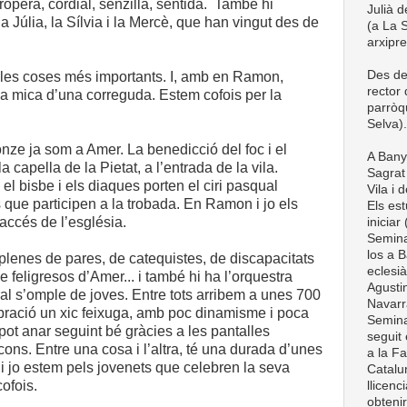
opera, cordial, senzilla, sentida. També hi
Julià d
a Júlia, la Sílvia i la Mercè, que han vingut des de
(a La S
arxipr
Des de
es coses més importants. I, amb en Ramon,
rector
a mica d’una correguda. Estem cofois per la
parròq
Selva).
nze ja som a Amer. La benedicció del foc i el
A Bany
la capella de la Pietat, a l’entrada de la vila.
Sagrat 
el bisbe i els diaques porten el ciri pasqual
Vila i 
que participen a la trobada. En Ramon i jo els
Els est
accés de l’església.
iniciar
Semina
los a B
plenes de pares, de catequistes, de discapacitats
eclesià
e feligresos d’Amer... i també hi ha l’orquestra
Agustin
al s’omple de joves. Entre tots arribem a unes 700
Navarra
bració un xic feixuga, amb poc dinamisme i poca
Semina
 pot anar seguint bé gràcies a les pantalles
seguit 
acons. Entre una cosa i l’altra, té una durada d’unes
a la Fa
 jo estem pels jovenets que celebren la seva
Catalun
ofois.
llicenc
obteni