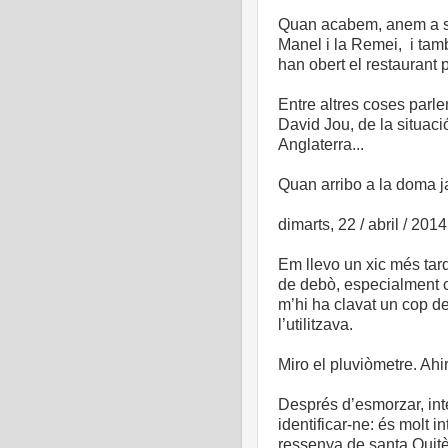
Quan acabem, anem a so
Manel i la Remei, i tam
han obert el restaurant 
Entre altres coses parl
David Jou, de la situaci
Anglaterra...
Quan arribo a la doma j
dimarts, 22 / abril / 2014
Em llevo un xic més tard
de debò, especialment ca
m’hi ha clavat un cop de
l’utilitzava.
Miro el pluviòmetre. Ahir
Després d’esmorzar, int
identificar-ne: és molt 
ressenya de santa Quit