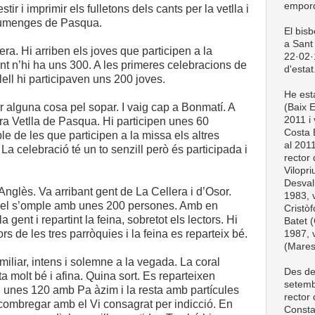
empord
tir i imprimir els fulletons dels cants per la vetlla i
diumenges de Pasqua.
El bis
a Sant 
era. Hi arriben els joves que participen a la
22·02·1
 n’hi ha uns 300. A les primeres celebracions de
d'estat
ell hi participaven uns 200 joves.
He esta
r alguna cosa pel sopar. I vaig cap a Bonmatí. A
(Baix 
2011 i 
era Vetlla de Pasqua. Hi participen unes 60
Costa 
le de les que participen a la missa els altres
al 201
La celebració té un to senzill però és participada i
rector
Vilopri
Desval
nglès. Va arribant gent de La Cellera i d’Osor.
1983, v
uel s’omple amb unes 200 persones. Amb en
Cristòf
ent i repartint la feina, sobretot els lectors. Hi
Batet (
s de les tres parròquies i la feina es reparteix bé.
1987, v
(Mare
amiliar, intens i solemne a la vegada. La coral
Des de
 molt bé i afina. Quina sort. Es reparteixen
setemb
unes 120 amb Pa àzim i la resta amb partícules
rector
ombregar amb el Vi consagrat per indicció. En
Consta