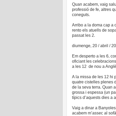
Quan acabem, vaig salud
professió de fe, altres 
coneguts.
Arribo a la doma cap a q
rento els atuells de sopa
passat les 2.
diumenge, 20 / abril / 2
Em desperto a les 6, co
oficiant les celebracion
a les 12 de nou a Anglès
A la missa de les 12 hi 
quatre cistelles plenes
de la seva terra. Qua
grossa i espessa (un pa
típics d’aquests dies a a
Vaig a dinar a Banyole
acabem m’assec al sofà