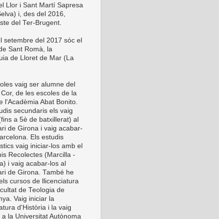
el Llor i Sant Martí Sapresa
elva) i, des del 2016,
este del Ter-Brugent.
l setembre del 2017 sóc el
 de Sant Romà, la
uia de Lloret de Mar (La
oles vaig ser alumne del
Cor, de les escoles de la
de l'Acadèmia Abat Bonito.
udis secundaris els vaig
 (fins a 5è de batxillerat) al
ri de Girona i vaig acabar-
arcelona. Els estudis
stics vaig iniciar-los amb el
is Recolectes (Marcilla -
) i vaig acabar-los al
ri de Girona. També he
els cursos de llicenciatura
cultat de Teologia de
ya. Vaig iniciar la
iatura d'Història i la vaig
r a la Universitat Autònoma