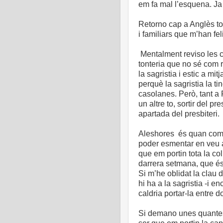
em fa mal l’esquena. J
Retorno cap a Anglès tot
i familiars que m’han feli
Mentalment reviso les c
tonteria que no sé com 
la sagristia i estic a mi
perquè la sagristia la ti
casolanes. Però, tant a
un altre to, sortir del pr
apartada del presbiteri.
Aleshores és quan comen
poder esmentar en veu a
que em portin tota la col
darrera setmana, que és
Si m’he oblidat la clau d
hi ha a la sagristia -i 
caldria portar-la entre 
Si demano unes quantes