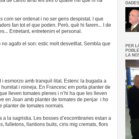
sa de cartró amb les tres o quatre mil que hi ha
DADES
es com ser ordenat i no ser gens despistat. I que
dors fan tot el que poden. Però, què hi farem... I de
es... Entretant, entretenim el personal.
ò no agafo el son: estic molt desvetllat. Sembla que
PER L
POBLE
LA NOS
 i esmorzo amb tranquil·litat. Estenc la bugada a
a humitat i roineja. En Francesc em porta planter de
que lleven tomates plenes i n’hi ha que les lleven
ve en Joan amb planter de tomates de penjar i ho
 de planter de tomates normals.
 a la sagristia. Les bosses d’escombraries estan a
s, fulletons, llantions buits, ciris mig cremats, flors