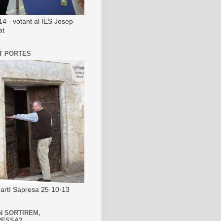
14 - votant al IES Josep
at
T PORTES
artí Sapresa 25·10·13
N SORTIREM,
RESSA?