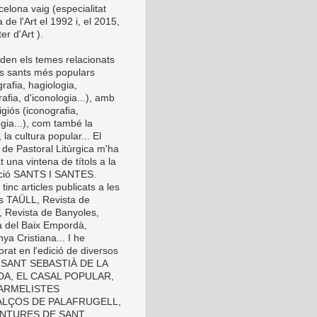
elona vaig (especialitat
a de l'Art el 1992 i, el 2015,
er d'Art ).
den els temes relacionats
s sants més populars
rafia, hagiologia,
afia, d'iconologia...), amb
eligiós (iconografia,
gia...), com també la
 la cultura popular... El
 de Pastoral Litúrgica m'ha
t una vintena de títols a la
cció SANTS I SANTES.
inc articles publicats a les
es TAÜLL, Revista de
, Revista de Banyoles,
a del Baix Empordà,
ya Cristiana... I he
orat en l'edició de diversos
s: SANT SEBASTIÀ DE LA
A, EL CASAL POPULAR,
ARMELISTES
LÇOS DE PALAFRUGELL,
INTURES DE SANT