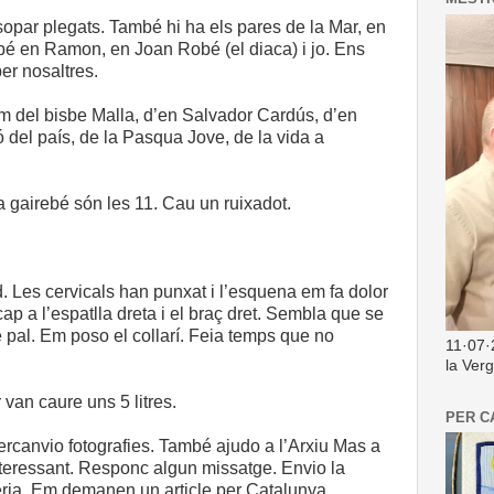
par plegats. També hi ha els pares de la Mar, en
bé en Ramon, en Joan Robé (el diaca) i jo. Ens
per nosaltres.
em del bisbe Malla, d’en Salvador Cardús, d’en
ó del país, de la Pasqua Jove, de la vida a
a gairebé són les 11. Cau un ruixadot.
. Les cervicals han punxat i l’esquena em fa dolor
p a l’espatlla dreta i el braç dret. Sembla que se
 pal. Em poso el collarí. Feia temps que no
11·07·
la Ver
 van caure uns 5 litres.
PER C
ercanvio fotografies. També ajudo a l’Arxiu Mas a
interessant. Responc algun missatge. Envio la
èria. Em demanen un article per Catalunya