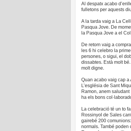
Al despatx acabo d’enlles
fulletons per aquests 
A la tarda vaig a La Cell
Pasqua Jove. De moment
la Pasqua Jove a el Coll
De retorn vaig a compra
les 6 hi celebro la prim
persones, o sigui, el dob
dissabtes. Està molt bé. 
molt digne.
Quan acabo vaig cap a A
L’església de Sant Miq
Ramon, anem saludant la g
ha els bons col·laborador
La celebració té un to f
Rossinyol de Sales canta
gairebé 200 comunions: 
normals. També poden c