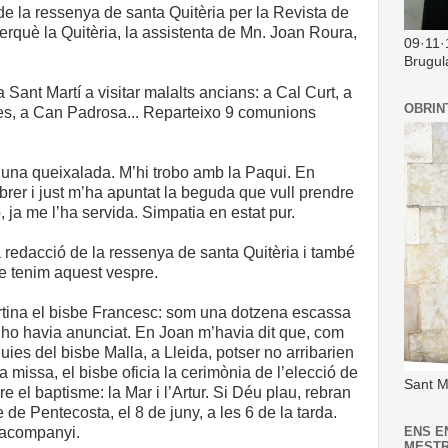
de la ressenya de santa Quitèria per la Revista de
rquè la Quitèria, la assistenta de Mn. Joan Roura,
09·11·
Brugul
 Sant Martí a visitar malalts ancians: a Cal Curt, a
OBRIN
es, a Can Padrosa... Reparteixo 9 comunions
r una queixalada. M’hi trobo amb la Paqui. En
rer i just m’ha apuntat la beguda que vull prendre
, ja me l’ha servida. Simpatia en estat pur.
a redacció de la ressenya de santa Quitèria i també
e tenim aquest vespre.
rtina el bisbe Francesc: som una dotzena escassa
o ho havia anunciat. En Joan m’havia dit que, com
uies del bisbe Malla, a Lleida, potser no arribarien
 missa, el bisbe oficia la cerimònia de l’elecció de
Sant M
 el baptisme: la Mar i l’Artur. Si Déu plau, rebran
de Pentecosta, el 8 de juny, a les 6 de la tarda.
 acompanyi.
ENS E
MEST