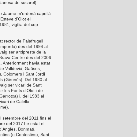
anesa de socarel).
be Jaume m'ordenà capellà
Esteve d'Olot el
981, vigília del cop
.
t rector de Palafrugell
Empordà) des del 1994 al
vaig ser arxipreste de la
Brava Centre des del 2006
1. Anteriorment havia estat
 de Valldevià, Gaüses,
u, Colomers i Sant Jordi
ls (Gironès). Del 1980 al
aig ser vicari de Sant
or les Fonts d'Olot i de
Garrotxa) i, del 1983 al
icari de Calella
sme).
l setembre del 2011 fins el
re del 2017 he estat el
 d'Anglès, Bonmatí,
ntins (o Contestins), Sant