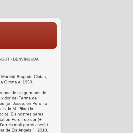
NGUT - BENVINGUDA
 Martirià Brugada Clotas,
 a Girona el 1953.
 renoc de sis germans de
ixidor del Terme de
es (en Josep, en Pere, la
ls, la M. Pilar i la
ció). Els nostres pares
tat en Pere Teixidor (+
'arrels molt garrotxines) i
ina de Els Àngels (+ 2010,