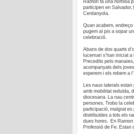
Ramon fa una homilia pr
participen en Salvador, l
Cerdanyola.
Quan acabem, endreço l
pugem al pis a sopar un
celebració.
Abans de dos quarts d’o
lucernari s’han iniciat a 
Precedits pels manaies, 
acompanyats dels joves 
esperem i els rebem a l’
Les naus laterals estan 
amb mobilitat reduïda, d
diocesana. La nau centr
persones. Trobo la cele
participació, malgrat es
distribuïdes a tots els r
dues hores. En Ramon i
Professió de Fe. Estan c