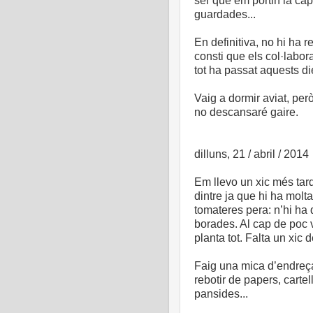
ser que em portin la cap
guardades...
En definitiva, no hi ha r
consti que els col·labora
tot ha passat aquests di
Vaig a dormir aviat, per
no descansaré gaire.
dilluns, 21 / abril / 2014
Em llevo un xic més tard
dintre ja que hi ha molt
tomateres pera: n’hi ha 
borades. Al cap de poc 
planta tot. Falta un xic
Faig una mica d’endreça
rebotir de papers, cartell
pansides...