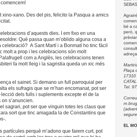
a comencem!
SEBAS
 xino-xano. Des del pis, felicito la Pasqua a amics
Agrair
citat.
comenta
bé a ca
però, q
elebracions d’aquests dies. I em fixo en una
prèvia
resoldre: Què passa quan m’oblido alguna cosa a
coment
tja celebració? A Sant Martí i a Bonmatí ho tinc fàcil
consul
nc molt a prop i les celebracions són molt
adreça
 Palafrugell com a Anglès, les celebracions tenen
esbiteri fa molt lleig i la sagristia queda un xic més
Martir
Plaça d
17310 
CATA
ça el sainet. Si demano un full parroquial per
Tel. 9
lta els sufragis que se m’han encomanat, pot ser
·lecció dels fulls i suplements excepte el de la
Correu 
 on s’anuncien.
m.brug
el sagrari, pot ser que vinguin totes les claus que
(adver
encara sort que tinc amagada la de Constantins que
seguret
dos-.
EL M
 partícules perquè m’adono que farem curt, pot