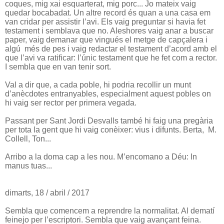
coques, mig xai esquarterat, mig porc... Jo mateix vaig
quedar bocabadat. Un altre record és quan a una casa em
van cridar per assistir l’avi. Els vaig preguntar si havia fet
testament i semblava que no. Aleshores vaig anar a buscar
paper, vaig demanar que vingués el metge de capçalera i
algú més de pes i vaig redactar el testament d’acord amb el
que l’avi va ratificar: l’únic testament que he fet com a rector.
I sembla que en van tenir sort.
Val a dir que, a cada poble, hi podria recollir un munt
d’anècdotes entranyables, especialment aquest pobles on
hi vaig ser rector per primera vegada.
Passant per Sant Jordi Desvalls també hi faig una pregària
per tota la gent que hi vaig conèixer: vius i difunts. Berta, M.
Collell, Ton...
Arribo a la doma cap a les nou. M’encomano a Déu: In
manus tuas...
dimarts, 18 / abril / 2017
Sembla que comencem a reprendre la normalitat. Al dematí
feinejo per l’escriptori. Sembla que vaig avançant feina.