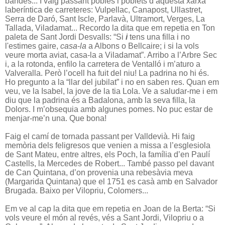
bandes... I vaig passant pobles i poblets d’aquesta xarxa
laberíntica de carreteres: Vulpellac, Canapost, Ullastret,
Serra de Daró, Sant Iscle, Parlavà, Ultramort, Verges, La
Tallada, Viladamat... Recordo la dita que em repetia en Ton
paleta de Sant Jordi Desvalls: “Si
i
tens una filla i no
l'estimes gaire,
casa
-
la
a Albons o Bellcaire;
i si la vols
veure morta aviat, casa-la a Viladamat”. Arribo a l’Arbre Sec
i, a la rotonda, enfilo la carretera de Ventalló i m’aturo a
Valveralla. Però l’ocell ha fuit del niu! La padrina no hi és.
Ho pregunto a la “llar del jubilat” i no en saben res. Quan em
veu, ve la Isabel, la jove de la tia Lola. Ve a saludar-me i em
diu que la padrina és a Badalona, amb la seva filla, la
Dolors. I m’obsequia amb algunes pomes. No puc estar de
menjar-me’n una. Que bona!
Faig el camí de tornada passant per Valldevià. Hi faig
memòria dels feligresos que venien a missa a l’esglesiola
de Sant Mateu, entre altres, els Poch, la família d’en Paulí
Castells, la Mercedes de Robert... També passo pel davant
de Can Quintana, d’on provenia una rebesàvia meva
(Margarida Quintana) que el 1751 es casà amb en Salvador
Brugada. Baixo per Vilopriu, Colomers...
Em ve al cap la dita que em repetia en Joan de la Berta: “Si
vols veure el món al revés, vés a Sant Jordi, Vilopriu o a