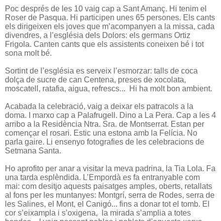
Poc després de les 10 vaig cap a Sant Amanç. Hi tenim el
Roser de Pasqua. Hi participen unes 65 persones. Els cants
els dirigeixen els joves que m’acompanyen a la missa, cada
divendres, a l’església dels Dolors: els germans Ortiz
Frigola. Canten cants que els assistents coneixen bé i tot
sona molt bé.
Sortint de l’església es serveix l’esmorzar: talls de coca
dolça de sucre de can Centena, preses de xocolata,
moscatell, ratafia, aigua, refrescs... Hi ha molt bon ambient.
Acabada la celebració, vaig a deixar els patracols a la
doma. I marxo cap a Palafrugell. Dino a La Pera. Cap a les 4
arribo a la Residència Ntra. Sra. de Montserrat. Estan per
començar el rosari. Estic una estona amb la Felícia. No
parla gaire. Li ensenyo fotografies de les celebracions de
Setmana Santa.
Ho aprofito per anar a visitar la meva padrina, la Tia Lola. Fa
una tarda esplèndida. L’Empordà es fa entranyable com
mai: com desitjo aquests paisatges amples, oberts, retallats
al fons per les muntanyes: Montgrí, serra de Rodes, serra de
les Salines, el Mont, el Canigó... fins a donar tot el tomb. El
cor s’eixampla i s’oxigena, la mirada s’amplia a totes