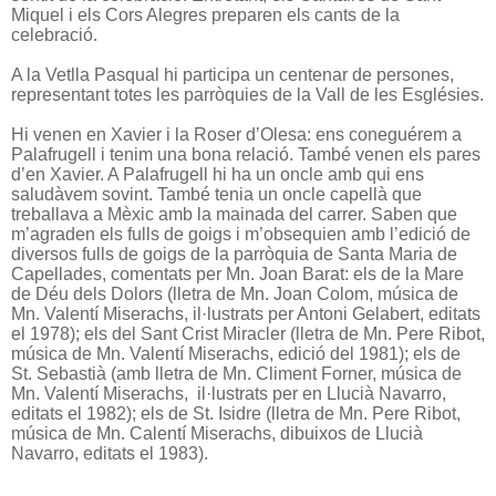
Miquel i els Cors Alegres preparen els cants de la
celebració.
A la Vetlla Pasqual hi participa un centenar de persones,
representant totes les parròquies de la Vall de les Esglésies.
Hi venen en Xavier i la Roser d’Olesa: ens coneguérem a
Palafrugell i tenim una bona relació. També venen els pares
d’en Xavier. A Palafrugell hi ha un oncle amb qui ens
saludàvem sovint. També tenia un oncle capellà que
treballava a Mèxic amb la mainada del carrer. Saben que
m’agraden els fulls de goigs i m’obsequien amb l’edició de
diversos fulls de goigs de la parròquia de Santa Maria de
Capellades, comentats per Mn. Joan Barat: els de la Mare
de Déu dels Dolors (lletra de Mn. Joan Colom, música de
Mn. Valentí Miserachs, il·lustrats per Antoni Gelabert, editats
el 1978); els del Sant Crist Miracler (lletra de Mn. Pere Ribot,
música de Mn. Valentí Miserachs, edició del 1981); els de
St. Sebastià (amb lletra de Mn. Climent Forner, música de
Mn. Valentí Miserachs, il·lustrats per en Llucià Navarro,
editats el 1982); els de St. Isidre (lletra de Mn. Pere Ribot,
música de Mn. Calentí Miserachs, dibuixos de Llucià
Navarro, editats el 1983).