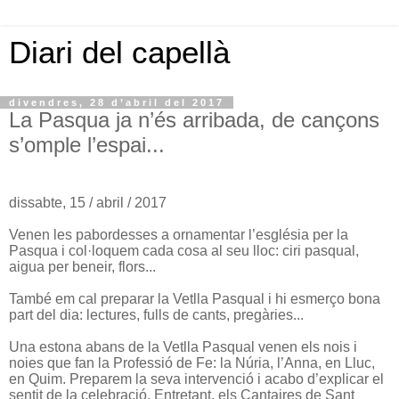
Diari del capellà
divendres, 28 d’abril del 2017
La Pasqua ja n’és arribada, de cançons
s’omple l’espai...
dissabte, 15 / abril / 2017
Venen les pabordesses a ornamentar l’església per la
Pasqua i col·loquem cada cosa al seu lloc: ciri pasqual,
aigua per beneir, flors...
També em cal preparar la Vetlla Pasqual i hi esmerço bona
part del dia: lectures, fulls de cants, pregàries...
Una estona abans de la Vetlla Pasqual venen els nois i
noies que fan la Professió de Fe: la Núria, l’Anna, en Lluc,
en Quim. Preparem la seva intervenció i acabo d’explicar el
sentit de la celebració. Entretant, els Cantaires de Sant