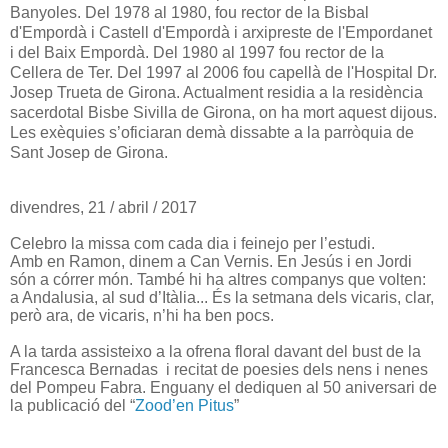
Banyoles. Del 1978 al 1980, fou rector de la Bisbal
d'Empordà i Castell d'Empordà i arxipreste de l'Empordanet
i del Baix Empordà. Del 1980 al 1997 fou rector de la
Cellera de Ter. Del 1997 al 2006 fou capellà de l'Hospital Dr.
Josep Trueta de Girona. Actualment residia a la residència
sacerdotal Bisbe Sivilla de Girona, on ha mort aquest dijous.
Les exèquies s’oficiaran demà dissabte a la parròquia de
Sant Josep de Girona.
divendres, 21 / abril / 2017
Celebro la missa com cada dia i feinejo per l’estudi.
Amb en Ramon, dinem a Can Vernis. En Jesús i en Jordi
són a córrer món. També hi ha altres companys que volten:
a Andalusia, al sud d’Itàlia... És la setmana dels vicaris, clar,
però ara, de vicaris, n’hi ha ben pocs.
A la tarda assisteixo a la ofrena floral davant del bust de la
Francesca Bernadas i recitat de poesies dels nens i nenes
del Pompeu Fabra. Enguany el dediquen al 50 aniversari de
la publicació del “
Zood’en Pitus
”