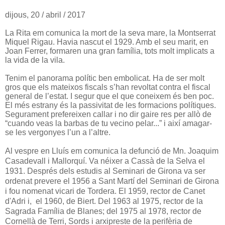
dijous, 20 / abril / 2017
La Rita em comunica la mort de la seva mare, la Montserrat
Miquel Rigau. Havia nascut el 1929. Amb el seu marit, en
Joan Ferrer, formaren una gran família, tots molt implicats a
la vida de la vila.
Tenim el panorama polític ben embolicat. Ha de ser molt
gros que els mateixos fiscals s’han revoltat contra el fiscal
general de l’estat. I segur que el que coneixem és ben poc.
El més estrany és la passivitat de les formacions polítiques.
Segurament prefereixen callar i no dir gaire res per allò de
“cuando veas la barbas de tu vecino pelar...” i així amagar-
se les vergonyes l’un a l’altre.
Al vespre en Lluís em comunica la defunció de Mn. Joaquim
Casadevall i Mallorquí. Va néixer a Cassà de la Selva el
1931. Després dels estudis al Seminari de Girona va ser
ordenat prevere el 1956 a Sant Martí del Seminari de Girona
i fou nomenat vicari de Tordera. El 1959, rector de Canet
d'Adri i, el 1960, de Biert. Del 1963 al 1975, rector de la
Sagrada Família de Blanes; del 1975 al 1978, rector de
Cornellà de Terri, Sords i arxipreste de la perifèria de