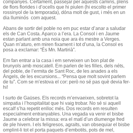
companyes. Certament, passejar per aquests camins, plens
de flors florides i d’ocells que hi piulen (hi escolto el primer
rossinyol de la temporada), dóna molt de gust, i més en un
dia lluminós com aquest.
Abans de sortir del poble no em puc estar d’anar a saludar
els de Can Costa. Aparco a l’era. La Consol i en Jaume
estan parlant amb una noia que ara és mestre a Verges.
Quan m’aturo, em miren fixament i tot d’una, la Consol es
posa a exclamar: “És Mn. Martirià”.
Em fan entrar a la casa i em serveixen un bon plat de
brunyols amb moscatell. Em parlen de les filles, dels néts,
del poble, de l’ermita de Sant Roc, de les anades a els
Àngels, de les excursions... “Pensa que molt sovint parlem
de tu”. Com se m’estova el cor: però no sé pas què devia fer-
hi!
I surto de Gaüses. Els records m’envaeixen, sobretot la
simpatia i l’hospitalitat que hi vaig trobar. No sé si aquell
escalf s’ha repetit enlloc més. Dos records em resulten
especialment entranyables. Una vegada va venir el bisbe
Jaume a celebrar la missa: era el matí d’un diumenge fred
de ple hivern. I els feligresos, agraïts, van obsequiar el bisbe
omplint-li tot el porta paquets d’embotits, pots de mel,