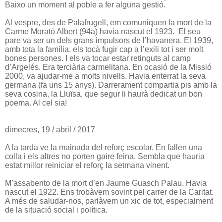
Baixo un moment al poble a fer alguna gestió.
Al vespre, des de Palafrugell, em comuniquen la mort de la
Carme Morató Albert (94a) havia nascut el 1923. El seu
pare va ser un dels grans impulsors de l’havanera. El 1939,
amb tota la família, els tocà fugir cap a l’exili tot i ser molt
bones persones. I els va tocar estar retinguts al camp
d’Argelés. Era terciària carmelitana. En ocasió de la Missió
2000, va ajudar-me a molts nivells. Havia enterrat la seva
germana (fa uns 15 anys). Darrerament compartia pis amb la
seva cosina, la Lluïsa, que segur li haurà dedicat un bon
poema. Al cel sia!
dimecres, 19 / abril / 2017
A la tarda ve la mainada del reforç escolar. En fallen una
colla i els altres no porten gaire feina. Sembla que hauria
estat millor reiniciar el reforç la setmana vinent.
M’assabento de la mort d’en Jaume Guasch Palau. Havia
nascut el 1922. Ens trobàvem sovint pel carrer de la Caritat.
A més de saludar-nos, parlàvem un xic de tot, especialment
de la situació social i política.