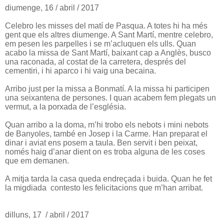
diumenge, 16 / abril / 2017
Celebro les misses del matí de Pasqua. A totes hi ha més
gent que els altres diumenge. A Sant Martí, mentre celebro,
em pesen les parpelles i se m’acluquen els ulls. Quan
acabo la missa de Sant Martí, baixant cap a Anglès, busco
una raconada, al costat de la carretera, després del
cementiri, i hi aparco i hi vaig una becaina.
Arribo just per la missa a Bonmatí. A la missa hi participen
una seixantena de persones. I quan acabem fem plegats un
vermut, a la porxada de l’església.
Quan arribo a la doma, m’hi trobo els nebots i mini nebots
de Banyoles, també en Josep i la Carme. Han preparat el
dinar i aviat ens posem a taula. Ben servit i ben peixat,
només haig d’anar dient on es troba alguna de les coses
que em demanen.
A mitja tarda la casa queda endreçada i buida. Quan he fet
la migdiada contesto les felicitacions que m’han arribat.
dilluns, 17 / abril / 2017