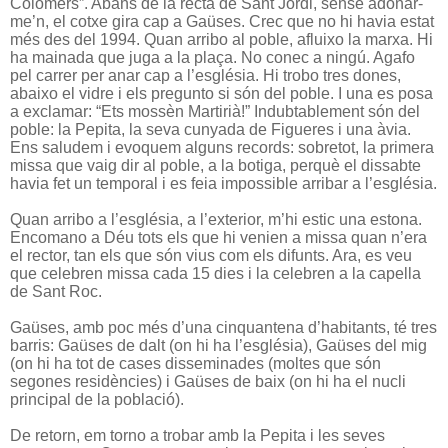
Colomers”. Abans de la recta de Sant Jordi, sense adonar-
me’n, el cotxe gira cap a Gaüses. Crec que no hi havia estat
més des del 1994. Quan arribo al poble, afluixo la marxa. Hi
ha mainada que juga a la plaça. No conec a ningú. Agafo
pel carrer per anar cap a l’església. Hi trobo tres dones,
abaixo el vidre i els pregunto si són del poble. I una es posa
a exclamar: “Ets mossèn Martirià!” Indubtablement són del
poble: la Pepita, la seva cunyada de Figueres i una àvia.
Ens saludem i evoquem alguns records: sobretot, la primera
missa que vaig dir al poble, a la botiga, perquè el dissabte
havia fet un temporal i es feia impossible arribar a l’església.
Quan arribo a l’església, a l’exterior, m’hi estic una estona.
Encomano a Déu tots els que hi venien a missa quan n’era
el rector, tan els que són vius com els difunts. Ara, es veu
que celebren missa cada 15 dies i la celebren a la capella
de Sant Roc.
Gaüses, amb poc més d’una cinquantena d’habitants, té tres
barris: Gaüses de dalt (on hi ha l’església), Gaüses del mig
(on hi ha tot de cases disseminades (moltes que són
segones residències) i Gaüses de baix (on hi ha el nucli
principal de la població).
De retorn, em torno a trobar amb la Pepita i les seves