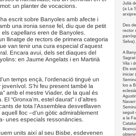
Julià d
 mot: un planter de vocacions.
(a La S
arxipr
 ha escrit sobre Banyoles amb afecte i
Des de
amb una ironia sense fel, diu que de petit
rector
s els capellans eren de Banyoles.
parròq
n llinatge de rectors de primera categoria
Selva).
ue van tenir una cura especial d’aquest
ral. Encara avui, dels set diaques del
A Bany
Sagrat 
yolins: en Jaume Angelats i en Martirià
Vila i 
Els est
iniciar
d’un temps ençà, l’ordenació tingué un
Semina
los a B
 jovenívol. S’hi feu present també la
eclesià
a” amb el mestre Viader, de la qual és
Agustin
. El “Gronxa’m, estel daurat” i d’altres
Navarra
cants de tota l’Assemblea desvetllaven
Semina
 aquell lloc –d’un gòtic admirablement
seguit 
a la Fa
a- unes especials ressonàncies.
Catalun
llicenc
guem units així al seu Bisbe, esdevenen
obteni