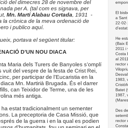
dició del dimecres 28 de novembre del
empord
gnada per A. (tal com es signava, per
El bis
ut,
Mn. Martí Alabau Cortada
, 1931 -
a Sant 
a la crònica de la meva ordenació de
22·02·1
ero i publico aquí.
d'estat
He esta
eix, portava el següent titular:
(Baix 
2011 i 
NACIÓ D’UN NOU DIACA
Costa 
al 201
ta Maria dels Turers de Banyoles s’omplí
rector
Vilopri
vuit del vespre de la festa de Crist Rei,
Desval
cinc, per participar de l’Eucaristia en la
1983, v
 diaca Mn. Martirià Brugada. És el darrer
Cristòf
 fills, can Teixidor de Terme, una de les
Batet (
1987, v
yolina més antiga.
(Mare
 ha estat tradicionalment un sementer
Des de
ons. La preceptoria de Casa Missió, que
setemb
sprés de la guerra i en la qual es podien
rector
Consta
cursos d’humanitats, fou un seminari en el