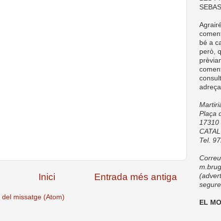
SEBAS
Agrair
comenta
bé a ca
però, q
prèvia
coment
consul
adreça
Martir
Plaça d
17310 
CATA
Tel. 9
Correu 
m.brug
Inici
Entrada més antiga
(adver
seguret
 del missatge (Atom)
EL M