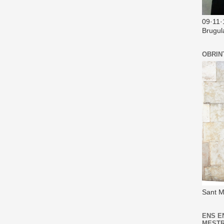
09·11·
Brugul
OBRIN
Sant M
ENS E
MEST