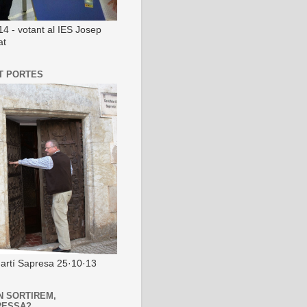
14 - votant al IES Josep
at
T PORTES
artí Sapresa 25·10·13
N SORTIREM,
RESSA?