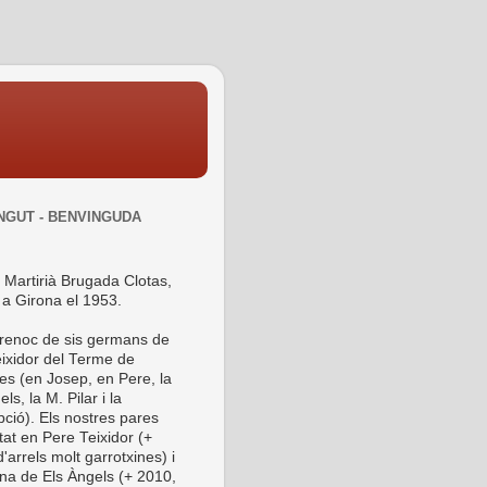
NGUT - BENVINGUDA
 Martirià Brugada Clotas,
 a Girona el 1953.
 renoc de sis germans de
ixidor del Terme de
es (en Josep, en Pere, la
ls, la M. Pilar i la
ció). Els nostres pares
tat en Pere Teixidor (+
'arrels molt garrotxines) i
ina de Els Àngels (+ 2010,