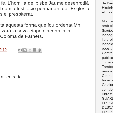
 fe. L’homilia del bisbe Jaume desenrotllà
de Barc
Històri
t com a Institució permanent de l’Església
el màst
 el presbiterat.
M'agra
ota aquesta forma que fou ordenat Mn.
amb el
litzarà la seva etapa diaconal a la
(hagiog
iconogr
 Coloma de Farners.
l'art r
iconolo
poesia,
9:10
Centre
publica
col·le
També t
revist
Girona
a l'entrada
Revist
Catalun
col·lab
llibre
GUARD
ELS C
DESCA
LES P