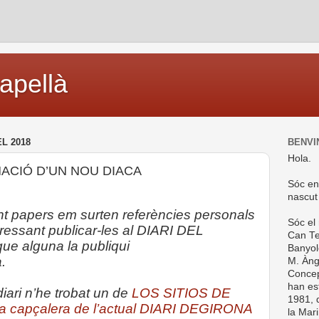
capellà
L 2018
BENVI
Hola.
ACIÓ D’UN NOU DIACA
Sóc en
nascut
t papers em surten referències personals
Sóc el
essant publicar-les al DIARI DEL
Can Te
e alguna la publiqui
Banyol
.
M. Ànge
Concep
han es
diari n’he trobat un de
LOS SITIOS DE
1981, d
 capçalera de l’actual DIARI DEGIRONA
la Mar