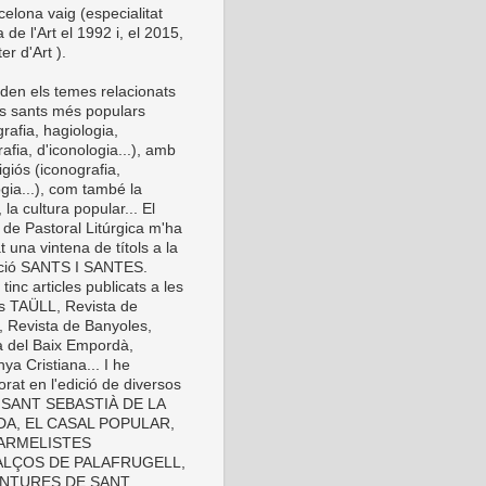
elona vaig (especialitat
a de l'Art el 1992 i, el 2015,
er d'Art ).
den els temes relacionats
s sants més populars
rafia, hagiologia,
afia, d'iconologia...), amb
eligiós (iconografia,
gia...), com també la
 la cultura popular... El
 de Pastoral Litúrgica m'ha
t una vintena de títols a la
cció SANTS I SANTES.
inc articles publicats a les
es TAÜLL, Revista de
, Revista de Banyoles,
a del Baix Empordà,
ya Cristiana... I he
orat en l'edició de diversos
s: SANT SEBASTIÀ DE LA
A, EL CASAL POPULAR,
ARMELISTES
LÇOS DE PALAFRUGELL,
INTURES DE SANT