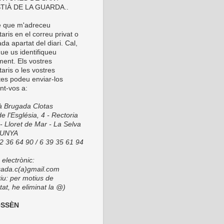
TIÀ DE LA GUARDA..
é que m'adreceu
ris en el correu privat o
da apartat del diari. Cal,
ue us identifiqueu
ment. Els vostres
aris o les vostres
tes podeu enviar-los
nt-vos a:
ià Brugada Clotas
e l'Església, 4 - Rectoria
- Lloret de Mar - La Selva
LUNYA
72 36 64 90 / 6 39 35 61 94
electrònic:
ada.c(a)gmail.com
tiu: per motius de
at, he eliminat la @)
OSSÈN