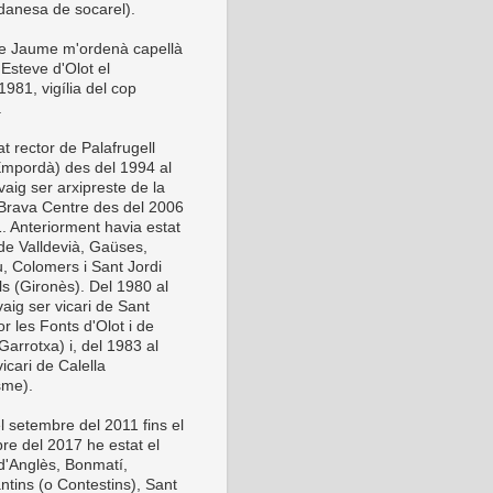
anesa de socarel).
be Jaume m'ordenà capellà
Esteve d'Olot el
981, vigília del cop
.
t rector de Palafrugell
Empordà) des del 1994 al
vaig ser arxipreste de la
Brava Centre des del 2006
1. Anteriorment havia estat
 de Valldevià, Gaüses,
u, Colomers i Sant Jordi
ls (Gironès). Del 1980 al
aig ser vicari de Sant
or les Fonts d'Olot i de
Garrotxa) i, del 1983 al
icari de Calella
sme).
l setembre del 2011 fins el
re del 2017 he estat el
 d'Anglès, Bonmatí,
ntins (o Contestins), Sant