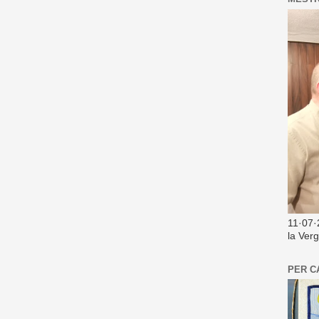
11·07·
la Ver
PER C