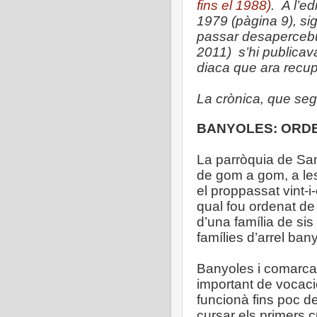
fins el 1988)
.
A l’e
1979 (pàgina 9), si
passar desaperceb
2011) s’hi publicav
diaca que ara recup
La crònica, que segu
BANYOLES: ORDE
La parròquia de San
de gom a gom, a les 
el proppassat vint-i-
qual fou ordenat de
d’una família de sis
famílies d’arrel ban
Banyoles i comarca
important de vocaci
funcionà fins poc de
cursar els primers 