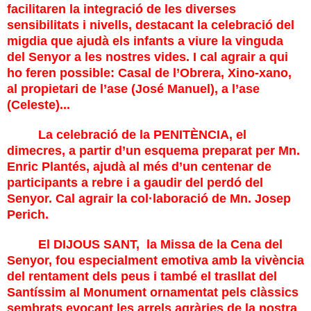
facilitaren la integració de les diverses
sensibilitats i nivells, destacant la celebració del
migdia que ajudà els infants a viure la vinguda
del Senyor a les nostres vides. I cal agrair a qui
ho feren possible: Casal de l’Obrera, Xino-xano,
al propietari de l’ase (José Manuel), a l’ase
(Celeste)...
La celebració de la
PENITÈNCIA
, el
dimecres, a partir d’un esquema preparat per Mn.
Enric Plantés, ajudà al més d’un centenar de
participants a rebre i a gaudir del perdó del
Senyor. Cal agrair la col·laboració de Mn. Josep
Perich.
El
DIJOUS SANT
,
la Missa de la Cena del
Senyor, fou especialment emotiva amb la vivència
del rentament dels peus i també el trasllat del
Santíssim al Monument ornamentat pels clàssics
sembrats evocant les arrels agràries de la nostra