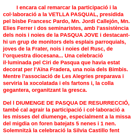
I encara cal remarcar la participació i la
col·laboració a la
VETLLA PASQUAL
, presidida
pel bisbe Francesc Pardo, Mn. Jordi Callejón, Mn.
Elies Ferrer i dos seminaristes, amb l’assistència
dels nois i noies de la PASQUA JOVE i destacant-
hi un grup de monitors dels esplais parroquials,
joves de la Frater, nois i noies del Rusc, de
l’orquestra diocesana... Una celebració
il·luminada pel Ciri de Pasqua que havia estat
decorat per l’Aïna Fradera, una noia dels Bimbis.
Mentre l’associació de Les Alegries preparava i
serviria la xocolatada i els fartons i, la colla
gegantera, organitzant la gresca.
Del l DIUMENGE DE PASQUA DE RESURRECCIÓ,
també cal agrair la participació i col·laboració a
les misses del diumenge, especialment a la missa
del migdia on foren batejats 5 nenes i 1 nen.
Solemnitzà la celebració la Silvia Castillo fent