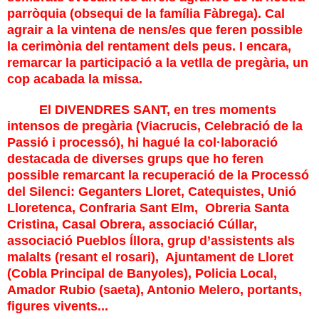
parròquia (obsequi de la família Fàbrega). Cal
agrair a la vintena de nens/es que feren possible
la cerimònia del rentament dels peus. I encara,
remarcar la participació a la vetlla de pregària, un
cop acabada la missa.
El
DIVENDRES SANT
, en tres moments
intensos de pregària (Viacrucis, Celebració de la
Passió i processó), hi hagué la col·laboració
destacada de diverses grups que ho feren
possible remarcant la recuperació de la Processó
del Silenci: Geganters Lloret, Catequistes, Unió
Lloretenca, Confraria Sant Elm,
Obreria Santa
Cristina, Casal Obrera, associació Cúllar,
associació Pueblos Íllora, grup d’assistents als
malalts (resant el rosari),
Ajuntament de Lloret
(Cobla Principal de Banyoles), Policia Local,
Amador Rubio (saeta), Antonio Melero, portants,
figures vivents...