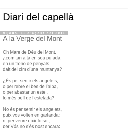
Diari del capellà
dijous, 11 d’agost del 2011
A la Verge del Mont
Oh Mare de Déu del Mont,
¿com tan alta en sou pujada,
en un trono de penyals
dalt del cim d'una muntanya?
¿És per sentir els angelets,
o per rebre el bes de l'alba,
o per abastar un estel,
lo més bell de l'estelada?
No és per sentir els angelets,
puix vos volten en garlanda;
ni per veure eixir lo sol,
per Vós no s'és post encara;