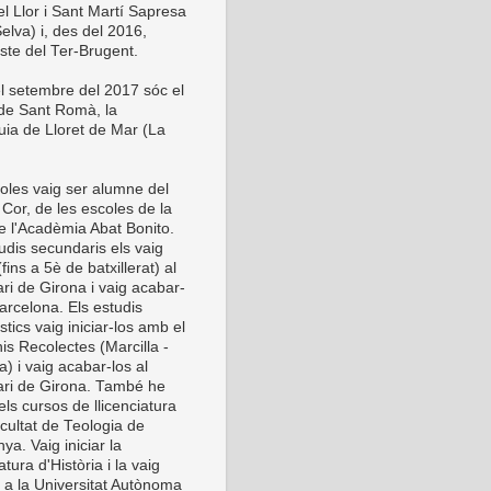
el Llor i Sant Martí Sapresa
elva) i, des del 2016,
este del Ter-Brugent.
l setembre del 2017 sóc el
 de Sant Romà, la
uia de Lloret de Mar (La
oles vaig ser alumne del
Cor, de les escoles de la
de l'Acadèmia Abat Bonito.
udis secundaris els vaig
 (fins a 5è de batxillerat) al
ri de Girona i vaig acabar-
arcelona. Els estudis
stics vaig iniciar-los amb el
is Recolectes (Marcilla -
) i vaig acabar-los al
ri de Girona. També he
els cursos de llicenciatura
cultat de Teologia de
ya. Vaig iniciar la
iatura d'Història i la vaig
r a la Universitat Autònoma