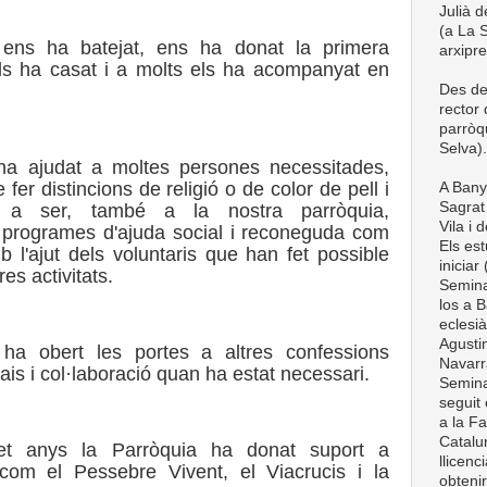
Julià d
(a La S
 ens ha batejat, ens ha donat la primera
arxipr
ls ha casat i a molts els ha acompanyat en
Des de
rector
parròq
Selva).
ha ajudat a moltes persones necessitades,
 fer distincions de religió o de color de pell i
A Bany
Sagrat 
t a ser, també a la nostra parròquia,
Vila i 
 programes d'ajuda social i reconeguda com
Els est
b l'ajut dels voluntaris que han fet possible
iniciar
res activitats.
Semina
los a B
eclesià
Agustin
 ha obert les portes a altres confessions
Navarra
pais i col·laboració quan ha estat necessari.
Semina
seguit 
a la Fa
Catalun
et anys la Parròquia ha donat suport a
llicenc
s com el Pessebre Vivent, el Viacrucis i la
obteni