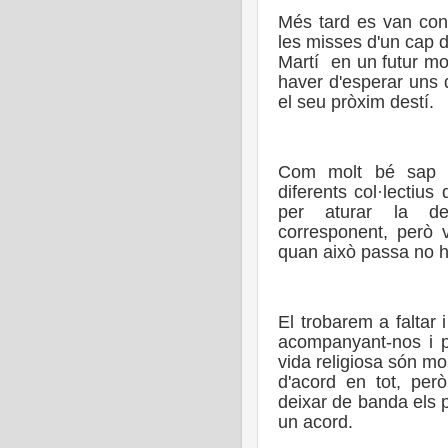
Més tard es van conf
les misses d'un cap 
Martí
en un futur mo
haver d'esperar uns 
el seu pròxim destí.
Com molt bé sap un
diferents col·lectius
per aturar la deci
corresponent, però
quan això passa no hi
El trobarem a faltar 
acompanyant-nos i p
vida religiosa són m
d'acord en tot, però
deixar de banda els p
un acord.