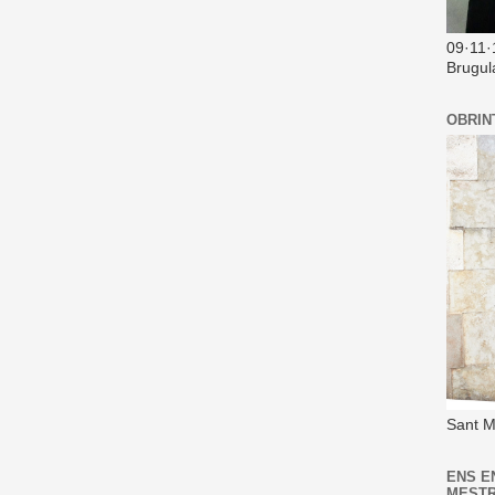
09·11·
Brugul
OBRIN
Sant M
ENS E
MEST