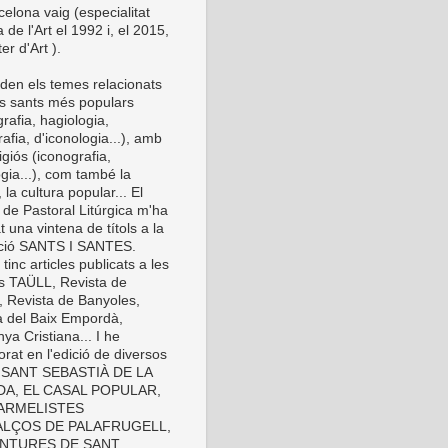
elona vaig (especialitat
a de l'Art el 1992 i, el 2015,
er d'Art ).
den els temes relacionats
s sants més populars
rafia, hagiologia,
afia, d'iconologia...), amb
eligiós (iconografia,
gia...), com també la
 la cultura popular... El
 de Pastoral Litúrgica m'ha
t una vintena de títols a la
cció SANTS I SANTES.
inc articles publicats a les
es TAÜLL, Revista de
, Revista de Banyoles,
a del Baix Empordà,
ya Cristiana... I he
orat en l'edició de diversos
s: SANT SEBASTIÀ DE LA
A, EL CASAL POPULAR,
ARMELISTES
LÇOS DE PALAFRUGELL,
INTURES DE SANT