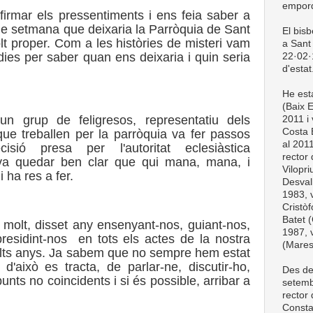
empord
irmar els pressentiments i ens feia saber a
de setmana que deixaria la Parròquia de Sant
El bis
lt proper. Com a les històries de misteri vam
a Sant 
dies per saber quan ens deixaria i quin seria
22·02·1
d'estat
He esta
(Baix 
 grup de feligresos, representatiu dels
2011 i 
Costa 
 que treballen per la parròquia va fer passos
al 201
sió presa per l'autoritat eclesiàstica
rector
 va quedar ben clar que qui mana, mana, i
Vilopri
 ha res a fer.
Desval
1983, v
Cristòf
Batet (
i molt, disset any ensenyant-nos, guiant-nos,
1987, v
residint-nos
en tots els actes de la nostra
(Mare
olts anys. Ja sabem que no sempre hem estat
 d'això es tracta, de parlar-ne, discutir-ho,
Des de
unts no coincidents i si és possible, arribar a
setemb
rector
Consta