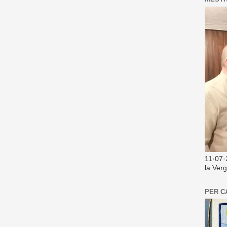
11·07·
la Ver
PER C