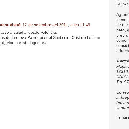
SEBAS
Agrair
comenta
bé a ca
tera Vilaró
12 de setembre del 2011, a les 11:49
però, q
passo a saludar desde Valencia.
prèvia
itas de la meva Parróquia del Santissim Crist de la Llum.
coment
ent, Montserrat Llagostera
consul
adreça
Martir
Plaça d
17310 
CATA
Tel. 9
Correu 
m.brug
(adver
seguret
EL M