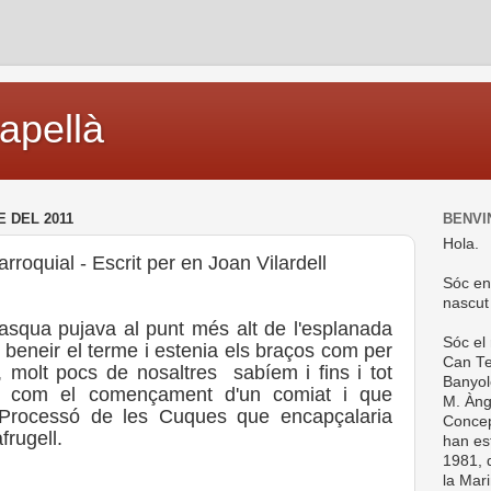
capellà
E DEL 2011
BENVI
Hola.
rroquial - Escrit per en Joan Vilardell
Sóc en
nascut
asqua pujava al punt més alt de l'esplanada
Sóc el
 beneir el terme i estenia els braços com per
Can Te
, molt pocs de nosaltres
sabíem i fins i tot
Banyol
a com el començament d'un comiat i que
M. Ànge
a Processó de les Cuques que encapçalaria
Concep
frugell.
han es
1981, d
la Mar