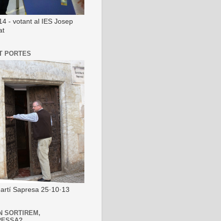
14 - votant al IES Josep
at
T PORTES
artí Sapresa 25·10·13
N SORTIREM,
RESSA?