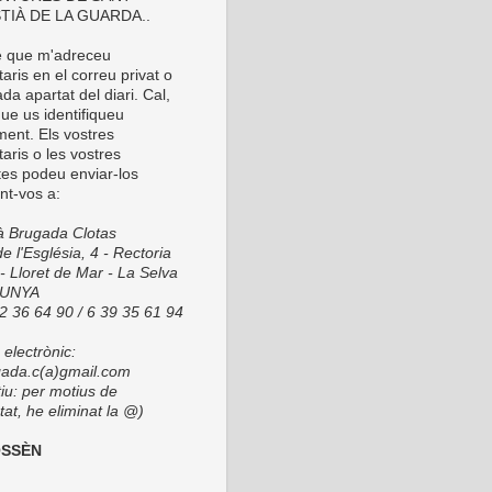
TIÀ DE LA GUARDA..
é que m'adreceu
ris en el correu privat o
da apartat del diari. Cal,
ue us identifiqueu
ment. Els vostres
aris o les vostres
tes podeu enviar-los
nt-vos a:
ià Brugada Clotas
e l'Església, 4 - Rectoria
- Lloret de Mar - La Selva
LUNYA
72 36 64 90 / 6 39 35 61 94
electrònic:
ada.c(a)gmail.com
tiu: per motius de
at, he eliminat la @)
OSSÈN