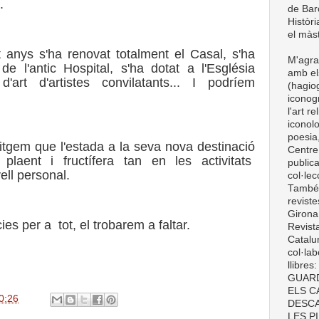
.
de Barc
Històri
el màst
 anys s'ha renovat totalment el Casal, s'ha
M'agra
 de l'antic Hospital, s'ha dotat a l'Església
amb el
d'art d'artistes convilatants... I podríem
(hagiog
iconogr
l'art r
iconolo
poesia,
itgem que l'estada a la seva nova destinació
Centre
laent i fructífera tan en les activitats
publica
ell personal.
col·le
També t
revist
Girona
ies per a
tot, el trobarem a faltar.
Revist
Catalun
col·lab
llibre
GUARD
ELS C
0:26
DESCA
LES P