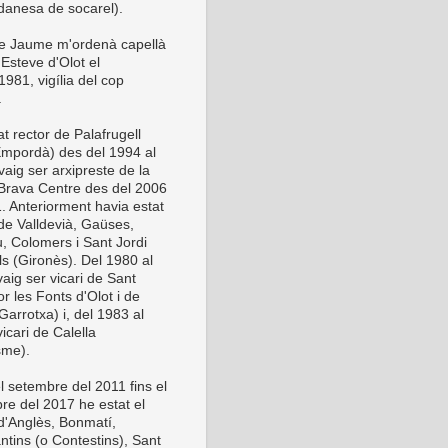
anesa de socarel).
be Jaume m'ordenà capellà
Esteve d'Olot el
981, vigília del cop
.
t rector de Palafrugell
Empordà) des del 1994 al
vaig ser arxipreste de la
Brava Centre des del 2006
1. Anteriorment havia estat
 de Valldevià, Gaüses,
u, Colomers i Sant Jordi
ls (Gironès). Del 1980 al
aig ser vicari de Sant
or les Fonts d'Olot i de
Garrotxa) i, del 1983 al
icari de Calella
sme).
l setembre del 2011 fins el
re del 2017 he estat el
 d'Anglès, Bonmatí,
ntins (o Contestins), Sant