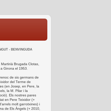
NGUT - BENVINGUDA
 Martirià Brugada Clotas,
 a Girona el 1953.
 renoc de sis germans de
ixidor del Terme de
es (en Josep, en Pere, la
ls, la M. Pilar i la
ció). Els nostres pares
tat en Pere Teixidor (+
'arrels molt garrotxines) i
ina de Els Àngels (+ 2010,