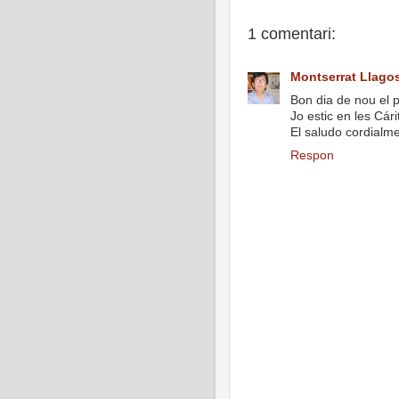
1 comentari:
Montserrat Llagos
Bon dia de nou el 
Jo estic en les Cár
El saludo cordialm
Respon