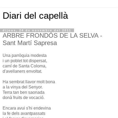
Diari del capellà
dijous, 24 de novembre del 2011
ARBRE FRONDÓS DE LA SELVA -
Sant Martí Sapresa
Una parròquia modesta
i un poblet tot dispersat,
camí de Santa Coloma,
d'avellaners envoltat.
Ha sembrat llavor molt bona
a la vinya del Senyor.
Terra tan ben saonada
donà fruits de vocació.
Encara avui s'hi endevina
la fe dels avantpassats