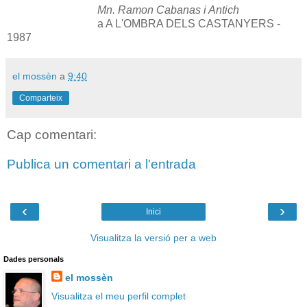
Mn. Ramon Cabanas i Antich
a A L'OMBRA DELS CASTANYERS -
1987
el mossèn
a
9:40
Comparteix
Cap comentari:
Publica un comentari a l'entrada
‹
›
Inici
Visualitza la versió per a web
Dades personals
el mossèn
Visualitza el meu perfil complet