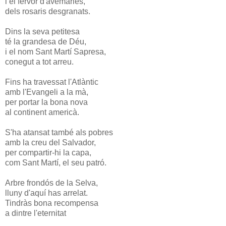
i el fervor d'avemaries,
dels rosaris desgranats.
Dins la seva petitesa
té la grandesa de Déu,
i el nom Sant Martí Sapresa,
conegut a tot arreu.
Fins ha travessat l'Atlàntic
amb l'Evangeli a la mà,
per portar la bona nova
al continent americà.
S'ha atansat també als pobres
amb la creu del Salvador,
per compartir-hi la capa,
com Sant Martí, el seu patró.
Arbre frondós de la Selva,
lluny d'aquí has arrelat.
Tindràs bona recompensa
a dintre l'eternitat