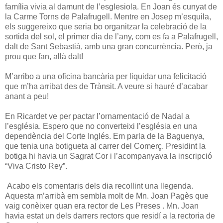
família vivia al damunt de l’esglesiola. En Joan és cunyat de
la Carme Torns de Palafrugell. Mentre en Josep m’esquila,
els suggereixo que seria bo organitzar la celebració de la
sortida del sol, el primer dia de l’any, com es fa a Palafrugell,
dalt de Sant Sebastià, amb una gran concurrència. Però, ja
prou que fan, allà dalt!
M’arribo a una oficina bancària per liquidar una felicitació
que m’ha arribat des de Trànsit. A veure si hauré d’acabar
anant a peu!
En Ricardet ve per pactar l’ornamentació de Nadal a
l’església. Espero que no converteixi l’església en una
dependència del Corte Inglés. Em parla de la Baguenya,
que tenia una botigueta al carrer del Comerç. Presidint la
botiga hi havia un Sagrat Cor i l’acompanyava la inscripció
“Viva Cristo Rey”.
Acabo els comentaris dels dia recollint una llegenda.
Aquesta m’arribà em sembla molt de Mn. Joan Pagès que
vaig conèixer quan era rector de Les Preses . Mn. Joan
havia estat un dels darrers rectors que residí a la rectoria de