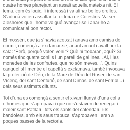
quatre homes planejant un assalt aquella mateixa nit. El
tema, com és lògic, li interessà i va afinar bé les orelles.
S’adonà volien assaltar la rectoria de Cotestins. Va ser
aleshores que l’home volgué avançar-se i anar-ho a
comunicar al bon rector.
El mossèn, que ja s’havia acotxat i anava amb camisa de
dormir, començà a exclamar-se, anant amunt i avall per la
sala: “Però, perquè volen venir? Què hi trobaran, aquí? Si
només tinc quatre conills i un parell de gallines... Ai, i les
monedes de les confraries, que no són meves...”. Quins
canguelis! I mentre el capellà s’exclamava, també invocava
la protecció de Déu, de la Mare de Déu del Roser, de sant
Vicenç, del sant Centurió, de sant Dimas, de sant Ferriol... i
dels seus estimats difunts.
Tot d’una es començà a sentir el xivarri llunyà d’una colla
d’homes que s’apropava i que no s’estaven de renegar i
maleir sant Patllari i tots els sants del calendari. Els
bandolers, amb els seus trabucs, s’apropaven i eren a
poques passes de la rectoria.