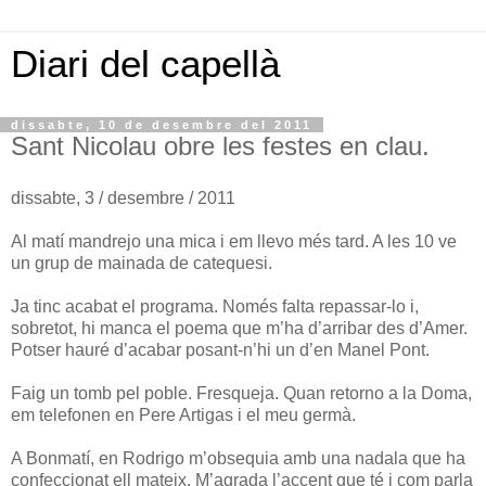
Diari del capellà
dissabte, 10 de desembre del 2011
Sant Nicolau obre les festes en clau.
dissabte, 3 / desembre / 2011
Al matí mandrejo una mica i em llevo més tard. A les 10 ve
un grup de mainada de catequesi.
Ja tinc acabat el programa. Només falta repassar-lo i,
sobretot, hi manca el poema que m’ha d’arribar des d’Amer.
Potser hauré d’acabar posant-n’hi un d’en Manel Pont.
Faig un tomb pel poble. Fresqueja. Quan retorno a la Doma,
em telefonen en Pere Artigas i el meu germà.
A Bonmatí, en Rodrigo m’obsequia amb una nadala que ha
confeccionat ell mateix. M’agrada l’accent que té i com parla