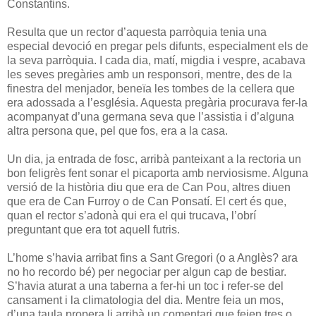
Constantins.
Resulta que un rector d’aquesta parròquia tenia una
especial devoció en pregar pels difunts, especialment els de
la seva parròquia. I cada dia, matí, migdia i vespre, acabava
les seves pregàries amb un responsori, mentre, des de la
finestra del menjador, beneïa les tombes de la cellera que
era adossada a l’església. Aquesta pregària procurava fer-la
acompanyat d’una germana seva que l’assistia i d’alguna
altra persona que, pel que fos, era a la casa.
Un dia, ja entrada de fosc, arribà panteixant a la rectoria un
bon feligrès fent sonar el picaporta amb nerviosisme. Alguna
versió de la història diu que era de Can Pou, altres diuen
que era de Can Furroy o de Can Ponsatí. El cert és que,
quan el rector s’adonà qui era el qui trucava, l’obrí
preguntant que era tot aquell futris.
L’home s’havia arribat fins a Sant Gregori (o a Anglès? ara
no ho recordo bé) per negociar per algun cap de bestiar.
S’havia aturat a una taberna a fer-hi un toc i refer-se del
cansament i la climatologia del dia. Mentre feia un mos,
d’una taula propera li arribà un comentari que feien tres o