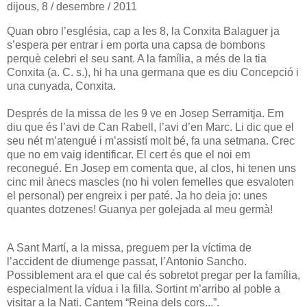
dijous, 8 / desembre / 2011
Quan obro l’església, cap a les 8, la Conxita Balaguer ja
s’espera per entrar i em porta una capsa de bombons
perquè celebri el seu sant. A la família, a més de la tia
Conxita (a. C. s.), hi ha una germana que es diu Concepció i
una cunyada, Conxita.
Després de la missa de les 9 ve en Josep Serramitja. Em
diu que és l’avi de Can Rabell, l’avi d’en Marc. Li dic que el
seu nét m’atengué i m’assistí molt bé, fa una setmana. Crec
que no em vaig identificar. El cert és que el noi em
reconegué. En Josep em comenta que, al clos, hi tenen uns
cinc mil ànecs mascles (no hi volen femelles que esvaloten
el personal) per engreix i per paté. Ja ho deia jo: unes
quantes dotzenes! Guanya per golejada al meu germà!
A Sant Martí, a la missa, preguem per la víctima de
l’accident de diumenge passat, l’Antonio Sancho.
Possiblement ara el que cal és sobretot pregar per la família,
especialment la vídua i la filla. Sortint m’arribo al poble a
visitar a la Nati. Cantem “Reina dels cors...”.