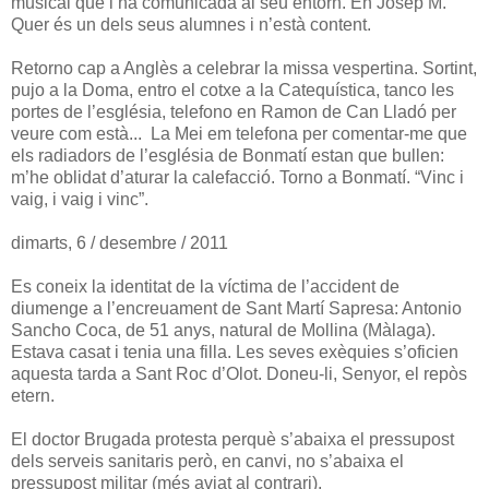
musical que l’ha comunicada al seu entorn. En Josep M.
Quer és un dels seus alumnes i n’està content.
Retorno cap a Anglès a celebrar la missa vespertina. Sortint,
pujo a la Doma, entro el cotxe a la Catequística, tanco les
portes de l’església, telefono en Ramon de Can Lladó per
veure com està...
La Mei em telefona per comentar-me que
els radiadors de l’església de Bonmatí estan que bullen:
m’he oblidat d’aturar la calefacció. Torno a Bonmatí. “Vinc i
vaig, i vaig i vinc”.
dimarts, 6 / desembre / 2011
Es coneix la identitat de la víctima de l’accident de
diumenge a l’encreuament de Sant Martí Sapresa: Antonio
Sancho Coca, de 51 anys, natural de Mollina (Màlaga).
Estava casat i tenia una filla. Les seves exèquies s’oficien
aquesta tarda a Sant Roc d’Olot. Doneu-li, Senyor, el repòs
etern.
El doctor Brugada protesta perquè s’abaixa el pressupost
dels serveis sanitaris però, en canvi, no s’abaixa el
pressupost militar (més aviat al contrari).