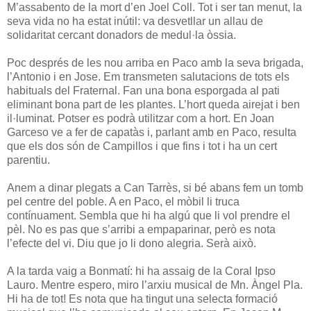
M’assabento de la mort d’en Joel Coll. Tot i ser tan menut, la
seva vida no ha estat inútil: va desvetllar un allau de
solidaritat cercant donadors de medul·la òssia.
Poc després de les nou arriba en Paco amb la seva brigada,
l’Antonio i en Jose. Em transmeten salutacions de tots els
habituals del Fraternal. Fan una bona esporgada al pati
eliminant bona part de les plantes. L’hort queda airejat i ben
il·luminat. Potser es podrà utilitzar com a hort. En Joan
Garceso ve a fer de capatàs i, parlant amb en Paco, resulta
que els dos són de Campillos i que fins i tot i ha un cert
parentiu.
Anem a dinar plegats a Can Tarrès, si bé abans fem un tomb
pel centre del poble. A en Paco, el mòbil li truca
contínuament. Sembla que hi ha algú que li vol prendre el
pèl. No es pas que s’arribi a empaparinar, però es nota
l’efecte del vi. Diu que jo li dono alegria. Serà això.
A la tarda vaig a Bonmatí: hi ha assaig de la Coral Ipso
Lauro. Mentre espero, miro l’arxiu musical de Mn. Àngel Pla.
Hi ha de tot! Es nota que ha tingut una selecta formació