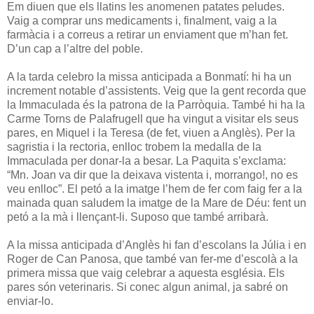
Em diuen que els llatins les anomenen patates peludes.
Vaig a comprar uns medicaments i, finalment, vaig a la
farmàcia i a correus a retirar un enviament que m’han fet.
D’un cap a l’altre del poble.
A la tarda celebro la missa anticipada a Bonmatí: hi ha un
increment notable d’assistents. Veig que la gent recorda que
la Immaculada és la patrona de la Parròquia. També hi ha la
Carme Torns de Palafrugell que ha vingut a visitar els seus
pares, en Miquel i la Teresa (de fet, viuen a Anglès). Per la
sagristia i la rectoria, enlloc trobem la medalla de la
Immaculada per donar-la a besar. La Paquita s’exclama:
“Mn. Joan va dir que la deixava vistenta i, morrango!, no es
veu enlloc”. El petó a la imatge l’hem de fer com faig fer a la
mainada quan saludem la imatge de la Mare de Déu: fent un
petó a la mà i llençant-li. Suposo que també arribarà.
A la missa anticipada d’Anglès hi fan d’escolans la Júlia i en
Roger de Can Panosa, que també van fer-me d’escolà a la
primera missa que vaig celebrar a aquesta església. Els
pares són veterinaris. Si conec algun animal, ja sabré on
enviar-lo.