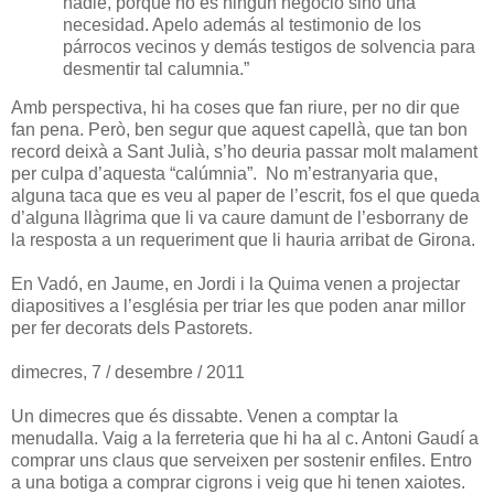
nadie, porque no es ningún negocio sino una
necesidad. Apelo además al testimonio de los
párrocos vecinos y demás testigos de solvencia para
desmentir tal calumnia.”
Amb perspectiva, hi ha coses que fan riure, per no dir que
fan pena. Però, ben segur que aquest capellà, que tan bon
record deixà a Sant Julià, s’ho deuria passar molt malament
per culpa d’aquesta “calúmnia”.
No m’estranyaria que,
alguna taca que es veu al paper de l’escrit, fos el que queda
d’alguna llàgrima que li va caure damunt de l’esborrany de
la resposta a un requeriment que li hauria arribat de Girona.
En Vadó, en Jaume, en Jordi i la Quima venen a projectar
diapositives a l’església per triar les que poden anar millor
per fer decorats dels Pastorets.
dimecres, 7 / desembre / 2011
Un dimecres que és dissabte. Venen a comptar la
menudalla. Vaig a la ferreteria que hi ha al c. Antoni Gaudí a
comprar uns claus que serveixen per sostenir enfiles. Entro
a una botiga a comprar cigrons i veig que hi tenen xaiotes.