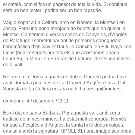
el català, com si fos un pagesot de tota la vida. Si continua,
serà un bon lector i podria ser un bon rapsode.
Vaig a sopar a La Cellera, amb en Ramon, la Montse i en
Josep. Fem una bona menjada de bolets que ha guisat la
Montse. Comentem diverses coses de Banyoles, d’Anglès i
de Palafrugell sobretot parlant de persones conegudes:
l’onomàstica d’en Xavier Baus, la Conxita, en Pitu Naya i en
Licus (ben coneguts per tots els que acostumen anar a
Lourdes), la Mina i en Pareras de Llafranc, de les indústries
de la vall...
Retorno a la Doma a quarts de dotze. Gairebé podria haver
anat i tornat a peu: des de cal Domer d’Anglès i fins a Cal
Sagristà de La Cellera encara no hi ha tres quilòmetres.
diumenge, 4 / desembre / 2011
És el dia de santa Bàrbara. Per aquesta vall, amb certa
tradició de mines i miners, ha estat molt venerada. Només
dir que a l’església d’Anglès, la santa hi té dues imatges,
una talla amb la signatura RIPOLL 81 i una imatge acolorida