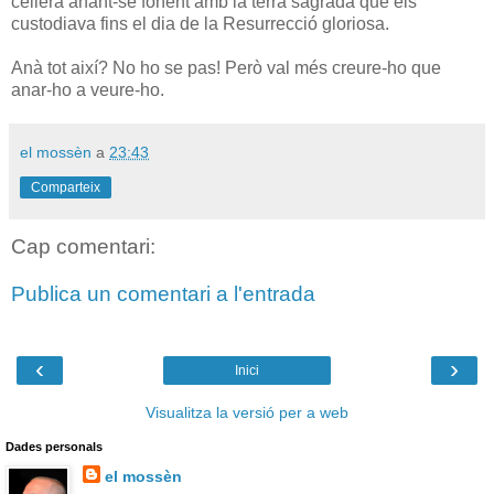
cellera anant-se fonent amb la terra sagrada que els
custodiava fins el dia de la Resurrecció gloriosa.
Anà tot així? No ho se pas! Però val més creure-ho que
anar-ho a veure-ho.
el mossèn
a
23:43
Comparteix
Cap comentari:
Publica un comentari a l'entrada
‹
›
Inici
Visualitza la versió per a web
Dades personals
el mossèn