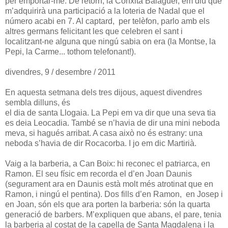
per emportar-me. De retorn, la Conxita Balaguer, em diu que
m’adquirirà una participació a la loteria de Nadal que el
número acabi en 7. Al captard,
per telèfon, parlo amb els
altres germans felicitant les que celebren el sant i
localitzant-ne alguna que ningú sabia on era (la Montse, la
Pepi, la Carme... tothom telefonant!).
divendres, 9 / desembre / 2011
En aquesta setmana dels tres dijous, aquest divendres
sembla dilluns, és
el dia de santa Llogaia. La Pepi em va dir que una seva tia
es deia Leocadia. També se n’havia de dir una mini neboda
meva, si hagués arribat. A casa això no és estrany: una
neboda s’havia de dir Rocacorba. I jo em dic Martirià.
Vaig a la barberia, a Can Boix: hi reconec el patriarca, en
Ramon. El seu físic em recorda el d’en Joan Daunis
(segurament ara en Daunis està molt més atrotinat que en
Ramon, i ningú el pentina). Dos fills d’en Ramon,
en Josep i
en Joan, són els que ara porten la barberia: són la quarta
generació de barbers. M’expliquen que abans, el pare, tenia
la barberia al costat de la capella de Santa Magdalena i la