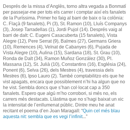
Després de la missa d’Anglès, torno altra vegada a Bonmatí
per passejar-me per tots els carrer i comptar així els fanalets
de la Puríssima. Primer ho faig al barri de baix o la colònia:
C. Flaçà (9 fanalets), Pi (3), St. Ramon (10), Lluís Companys
(3), Josep Tarradellas (1), Jordi Pujol (14). Després vaig al
barri de dalt: C. Eugeni Casacuberta (15 fanalets), Vista
Alegre (12), Pere Serrat (9), Balmes (27), Germans Griera
(10), Remences (4), Veïnat de Cabanyes (6), Pujada de
Vista Alegre (10), Aulina (15), Sardana (18), St. Grau (10),
Ronda de Dalt (34), Ramon Muñoz González (30), Pl.
Massana (12), St. Julià (10), Constantins (16), Església (24),
Ponent (6), Selva (26), dels Mestres (4), travessia dels
Mestres (6), Ipso Lauro (2). També comptabilitzo els que he
vist apagats, encara que possiblement n’hi ha algun que no
he vist. Sembla doncs que s’han col·locat cap a 350
fanalets. Espero que algú m’ho corrobori, si més no, els
carrers més destacats. Llàstima que no s’hagi baixat un xic
la intensitat de l’enllumenat públic. Dintre meu he anat
recitant el poema d’en Joan Maragall: “
Quin cel més blau
aquesta nit: sembla que es vegi l’infinit
...”