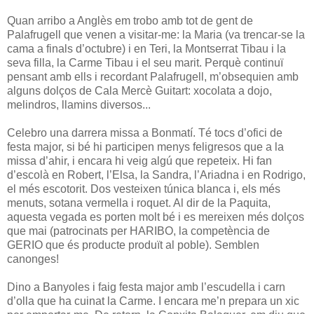
Quan arribo a Anglès em trobo amb tot de gent de
Palafrugell que venen a visitar-me: la Maria (va trencar-se la
cama a finals d’octubre) i en Teri, la Montserrat Tibau i la
seva filla, la Carme Tibau i el seu marit. Perquè continuï
pensant amb ells i recordant Palafrugell, m’obsequien amb
alguns dolços de Cala Mercè Guitart: xocolata a dojo,
melindros, llamins diversos...
Celebro una darrera missa a Bonmatí. Té tocs d’ofici de
festa major, si bé hi participen menys feligresos que a la
missa d’ahir, i encara hi veig algú que repeteix. Hi fan
d’escolà en Robert, l’Elsa, la Sandra, l’Ariadna i en Rodrigo,
el més escotorit. Dos vesteixen túnica blanca i, els més
menuts, sotana vermella i roquet. Al dir de la Paquita,
aquesta vegada es porten molt bé i es mereixen més dolços
que mai (patrocinats per HARIBO, la competència de
GERIO que és producte produït al poble). Semblen
canonges!
Dino a Banyoles i faig festa major amb l’escudella i carn
d’olla que ha cuinat la Carme. I encara me’n prepara un xic