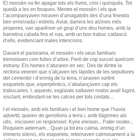
El mossèn va fer apagar tots els llums, ciris i quinqués. Tot
quedà a les en fosques. Mentre el mossèn i els que
l’acompanyaven miraven d’amagatotis des d’una finestra
ben enreixada i estreta. Aviat, darrera les alzines més
properes, van aparèixer un grup d’uns deu homes, amb la
barretina calada fins el nas, amb un bon trabuc cadascú
d’ells, evidenciant males intencions.
Davant el panorama, el mossèn i els seus familiars
tremolaven com fulles d’arbre. Però de cop succeí quelcom
estrany. Els homes s’aturaren en sec. Des de dintre la
rectoria veieren que s’alçaven les làpides de les sepultures
del cementiri i d’enmig de la terra, n’anaven sortint
esquelets que, esperpèntics, s’abalançaven cap els
trabucaires. I, aquests, esglaiats saltaven rostos avall fugint,
xisclant, embrutant-se les calces per tots costats...
I el mossèn, amb els familiars i el bon home que l’havia
advertit, queien de genollons a terra i, amb llàgrimes als
ulls,
iniciaven un responsori: Kyrie eleison... Pater noster...
Requiem aeternam... Quan ja tot era calma, enmig d’un
immens silenci, els esquelets, retornaven calmosament a la