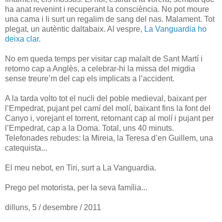
ha anat revenint i recuperant la consciència. No pot moure
una cama i li surt un regalim de sang del nas. Malament. Tot
plegat, un autèntic daltabaix. Al vespre,
La Vanguardia ho
deixa clar
.
No em queda temps per visitar cap malalt de Sant Martí i
retorno cap a Anglès, a celebrar-hi la missa del migdia
sense treure’m del cap els implicats a l’accident.
A la tarda volto tot el nucli del poble medieval, baixant per
l’Empedrat, pujant pel camí del molí, baixant fins la font del
Canyo i, vorejant el torrent, retornant cap al molí i pujant per
l’Empedrat, cap a la Doma. Total, uns 40 minuts.
Telefonades rebudes: la Mireia, la Teresa d’en Guillem, una
catequista...
El meu nebot, en Tiri, surt a La Vanguardia.
Prego pel motorista, per la seva família...
dilluns, 5 / desembre / 2011