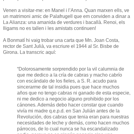
Venen a visitar-me: en Manel i l’Anna. Quan marxen ells, ve
un matrimoni amic de Palafrugell que em conviden a dinar a
La Alianza: una amanida de verdures i bacallà. Renoi, els
lligams no es tallen i les amistats continuen!
A Bonmatí hi vaig trobar una carta que Mn. Joan Costa,
rector de Sant Julià, va escriure el 1944 al Sr. Bisbe de
Girona. La transcric aquí:
“Dolorosamente sorprendido por la vil calumnia de
que me dedico a la cría de cabras y macho cabrío
con escándalo de los fieles, a S. R. acudo para
sincerarme de tal insidia pues que hace muchos
años que no tengo cabras ni ganado de esta especie,
ni me dedico a negocio alguno prohibido por los
cánones. Además debo hacer constar que cuando
vivía mi madre q.e.p.d. en San Julián antes de la
Revolución, dos cabras que tenia eran para nuestras
necesidades de leche y demás, como hacen muchos
párrocos, de lo cual nunca se ha escandalizado