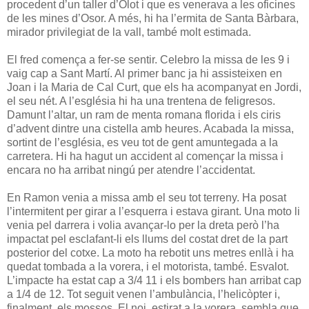
procedent d’un taller d’Olot i que es venerava a les oficines
de les mines d’Osor. A més, hi ha l’ermita de Santa Bàrbara,
mirador privilegiat de la vall, també molt estimada.
El fred comença a fer-se sentir. Celebro la missa de les 9 i
vaig cap a Sant Martí. Al primer banc ja hi assisteixen en
Joan i la Maria de Cal Curt, que els ha acompanyat en Jordi,
el seu nét. A l’església hi ha una trentena de feligresos.
Damunt l’altar, un ram de menta romana florida i els ciris
d’advent dintre una cistella amb heures. Acabada la missa,
sortint de l’església, es veu tot de gent amuntegada a la
carretera. Hi ha hagut un accident al començar la missa i
encara no ha arribat ningú per atendre l’accidentat.
En Ramon venia a missa amb el seu tot terreny. Ha posat
l’intermitent per girar a l’esquerra i estava girant. Una moto li
venia pel darrera i volia avançar-lo per la dreta però l’ha
impactat pel esclafant-li els llums del costat dret de la part
posterior del cotxe. La moto ha rebotit uns metres enllà i ha
quedat tombada a la vorera, i el motorista, també. Esvalot.
L’impacte ha estat cap a 3/4 11 i els bombers han arribat cap
a 1/4 de 12. Tot seguit venen l’ambulància, l’helicòpter i,
finalment, els mossos. El noi, estirat a la vorera, sembla que