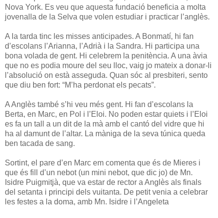
Nova York. Es veu que aquesta fundació beneficia a molta
jovenalla de la Selva que volen estudiar i practicar l’anglès.
A la tarda tinc les misses anticipades. A Bonmatí, hi fan
d’escolans l’Arianna, l’Adrià i la Sandra. Hi participa una
bona volada de gent. Hi celebrem la penitència. A una àvia
que no es podia moure del seu lloc, vaig jo mateix a donar-li
l’absolució on està asseguda. Quan sóc al presbiteri, sento
que diu ben fort: “M’ha perdonat els pecats”.
A Anglès també s’hi veu més gent. Hi fan d’escolans la
Berta, en Marc, en Pol i l’Eloi. No poden estar quiets i l’Eloi
es fa un tall a un dit de la mà amb el cantó del vidre que hi
ha al damunt de l’altar. La màniga de la seva túnica queda
ben tacada de sang.
Sortint, el pare d’en Marc em comenta que és de Mieres i
que és fill d’un nebot (un mini nebot, que dic jo) de Mn.
Isidre Puigmitjà, que va estar de rector a Anglès als finals
del setanta i principi dels vuitanta. De petit venia a celebrar
les festes a la doma, amb Mn. Isidre i l’Angeleta