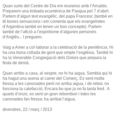
Quan surto del Centre de Dia em reuneixo amb l’Arnaldo.
Preparem una trobada ecumènica de Pasqua pel 7 d’abril.
Parlem d’algun text evangèlic, del papa Francesc (també en
té bones sensacions i em comenta que els evangelistes
d’Argentina també en tenen un bon concepte). Parlem
també de l’afició a l’espiritisme d’algunes persones
d’Anglès... I preguem.
Vaig a Amer a col·laborar a la celebració de la penitència. Hi
ha una bona collada de gent que omple l’església. També hi
ha la Venerable Congregació dels Dolors que prepara la
festa de demà.
Quan arribo a casa, al vespre, no hi ha aigua. Sembla qui hi
ha hagut una averia al carrer del Comerç. Es sent molta
fressa a les canonades però no arriba aigua, i de rebot, no
funciona la calefacció. Encara bo que ja no fa tanta fred. A
quarts d’onze, es sent un gran rebombori i totes les
canonades fan fressa: ha arribat l’aigua.
divendres, 22 / març / 2013