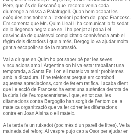
Pere, que és de Bescanó que recordo venia cada
diumenge a missa a Palafrugell. Quan hem acabat les
exèquies ens trobem a l’exterior i parlem del papa Francesc.
Em comenta que Mn. Quim Lleal li ha comunicat la falsedat
de la llegenda negra que se li ha penjat al papa i el
desvincula de qualsevol complicitat o connivència amb el
règim dels dictadors i que a més, Bergoglio va ajudar molta
gent a escapolir-se de la repressió.
Val a dir que en Quim ho pot saber bé per les seves
vinculacions amb l’Argentina on hi va estar treballant una
temporada, a Santa Fe, i on ell mateix va tenir problemes
amb la dictadura. I l’he telefonat perquè em corrobori
aquestes apreciacions, com de fet em ratifica. I acaba dient
que l’elecció de Francesc ha estat una autèntica derrota de
la cúria i de l’europacentrisme. I que, en tot cas, les
difamacions contra Bergoglio han sorgit de l’entorn de la
mateixa organització que va fer córrer les difamacions
contra en Joan Alsina o ell mateix.
A la tarda fa un ruixadot (poc més d’un parell de litres). Ve la
mainada del reforç. Al vespre pujo cap a Osor per ajudar en