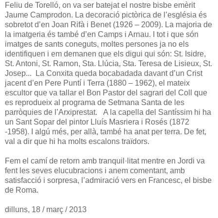
Feliu de Torelló, on va ser batejat el nostre bisbe emèrit
Jaume Camprodon. La decoració pictòrica de l’església és
sobretot d’en Joan Rifà i Benet (1926 – 2009). La majoria de
la imatgeria és també d’en Camps i Arnau. I tot i que són
imatges de sants coneguts, moltes persones ja no els
identifiquen i em demanen que els digui qui són: St. Isidre,
St. Antoni, St. Ramon, Sta. Llúcia, Sta. Teresa de Lisieux, St.
Josep... La Conxita queda bocabadada davant d’un Crist
jacent d’en Pere Puntí i Terra (1880 – 1962), el mateix
escultor que va tallar el Bon Pastor del sagrari del Coll que
es reprodueix al programa de Setmana Santa de les
parròquies de l’Arxiprestat. A la capella del Santíssim hi ha
un Sant Sopar del pintor Lluís Masriera i Rosés (1872
-1958). I algú més, per allà, també ha anat per terra. De fet,
val a dir que hi ha molts escalons traïdors.
Fem el camí de retorn amb tranquil·litat mentre en Jordi va
fent les seves elucubracions i anem comentant, amb
satisfacció i sorpresa, l’admiració vers en Francesc, el bisbe
de Roma.
dilluns, 18 / març / 2013