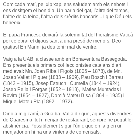
Com cada matí, pel xip xap, ens saludem amb els nebots i
ens desitgem el bon dia. Un parla del gat, l’altre del temps,
l’altre de la feina, l’altra dels crèdits bancaris... I que Déu els
beneeixi.
El papa Francesc deixarà la solemnitat del hieratisme Vaticà
per celebrar el dijous sant a una presó de menors. Deo
gratias! En Marini ja deu tenir mal de ventre.
Vaig a la UAB, a classe amb en Bonaventura Bassegoda.
Ens presenta els primers col·leccionistes catalans d’art
medieval: Mn. Joan Riba i Fígols (1805 – 1873), de Mn.
Josep Vallet i Piquer (1833 – 1909), Pau Bosch i Barrau
(1842 – 1915), Josep Estruch i Cumella (1844 – 1924),
Josep Pella i Forgas (1852 – 1918), Maties Muntadas i
Rovira (1854 – 1927), Damià Mateu Bisa (1864 – 1935) i
Miquel Mateu Pla (1892 – 1972)...
Dino a mig camí, a Gualba. Val a dir que, aquests divendres
de Quaresma, tot i menjar de restaurant, sempre he pogut fer
abstinència. Possiblement sigui l’únic que en faig en un
menjador on hi ha una vintena de comensals.