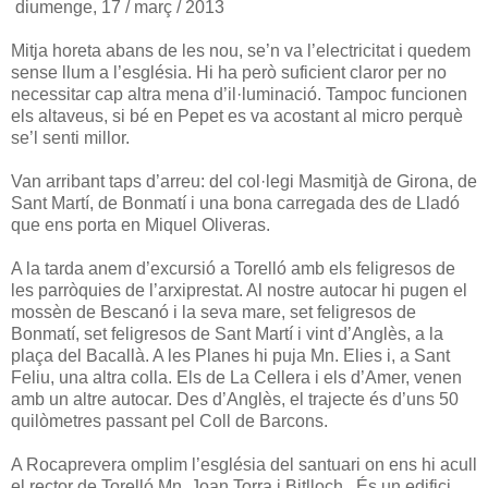
diumenge, 17 / març / 2013
Mitja horeta abans de les nou, se’n va l’electricitat i quedem
sense llum a l’església. Hi ha però suficient claror per no
necessitar cap altra mena d’il·luminació. Tampoc funcionen
els altaveus, si bé en Pepet es va acostant al micro perquè
se’l senti millor.
Van arribant taps d’arreu: del col·legi Masmitjà de Girona, de
Sant Martí, de Bonmatí i una bona carregada des de Lladó
que ens porta en Miquel Oliveras.
A la tarda anem d’excursió a Torelló amb els feligresos de
les parròquies de l’arxiprestat. Al nostre autocar hi pugen el
mossèn de Bescanó i la seva mare, set feligresos de
Bonmatí, set feligresos de Sant Martí i vint d’Anglès, a la
plaça del Bacallà. A les Planes hi puja Mn. Elies i, a Sant
Feliu, una altra colla. Els de La Cellera i els d’Amer, venen
amb un altre autocar. Des d’Anglès, el trajecte és d’uns 50
quilòmetres passant pel Coll de Barcons.
A Rocaprevera omplim l’església del santuari on ens hi acull
el rector de Torelló Mn. Joan Torra i Bitlloch. És un edifici