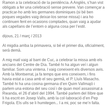
Ramon a la celebració de la penitència. A Anglès, s’han vist
obligats a fer una celebració sense prevere. Van començar a
practicar-ho amb les germanes dominiques (si bé ben
poques vegades vaig deixar-los sense missa) i ara ho
continuen fent en ocasions comptades, quan vaig a ajudar
als capellans de l’entorn o alguna cosa per l’estil.
dijous, 21 / març / 2013
Al migdia arriba la primavera, si bé el primer dia, oficialment,
serà demà.
A mig matí vaig al barri de Cuc, a celebrar la missa amb els
ancians del Centre de Dia. També hi ha algun veí i algun
familiar. Som una vintena. I vaig coneixent els diversos avis.
Amb la Montserrat, ja fa temps que ens coneixem, i fins
havia estat a casa amb el seu germà, el P. Lluís Masachs.
També hi ha una cosina germana d’en Quim Vallmajó i
parlem una estona del seu cosí i de quan morí assassinat a
Rwanda, el 26 d’abril del 1994. També parlem del llibre que
li ha escrit en Josep Valls, amb la col·laboració d’en Pep
Frigola. Els ulls se li humitegen... I a mi, poc se me’n falta.