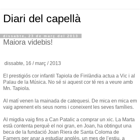
Diari del capellà
dissabte, 23 de març del 2013
Maiora videbis!
dissabte, 16 / març / 2013
El prestigiós cor infantil Tapiola de Finlàndia actua a Vic i al
Palau de la Música. No sé si aquest cor té res a veure amb
Mn. Tapiola.
Al matí venen la mainada de catequesi. De mica en mica em
vaig aprenent els seus noms i coneixent les seves famílies.
Al migdia vaig fins a Can Patalic a comprar un xic. La Marta
està contenta perquè el noi gran, en Joan, ha obtingut una
beca de la fundació Joan Riera de Santa Coloma de
Farners per anar a estudiar anglès, un mes de l’estiu, a