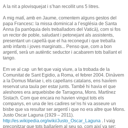
A la nit a plovisquejat i s’han recollit uns 5 litres.
A mig matí, amb en Jaume, comentem alguns gestos del
papa Francesc: la missa dominical a l’església de Santa
Anna (la parròquia dels treballadors del Vaticà), com si fos
un rector de poble, saludant i petonejant als assistents,
presentant un capellà que el ha reconegut i que treballa
amb infants i joves marginats... Penso que, com a bon
argentí, serà un autèntic seductor i acabarem tots ballant el
tango.
Em ve al cap un fet que vaig viure, a la trobada de la
Comunitat de Sant Egidio, a Roma, el febrer 2004. Dinàvem
a la Domus Mariae i, els capellans catalans, ens havíem
reservat una taula per estar junts. També hi havia el que
aleshores era arquebisbe de Tarragona, Mons. Martínez
Sistach. Com que encara no havien vingut tots els
companys, en una de les cadires se’ns hi va asseure un
bisbe que va resultar ser argentí i que no era altre que Mons.
Justo Oscar Laguna (1929 – 2011).
http://es.wikipedia.org/wiki/Justo_Oscar_Laguna
. I vaig
preconitzar que tots ballaríem al seu so, com així va ser: