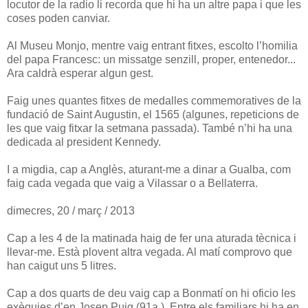
locutor de la radio li recorda que hi ha un altre papa i que les
coses poden canviar.
Al Museu Monjo, mentre vaig entrant fitxes, escolto l’homilia
del papa Francesc: un missatge senzill, proper, entenedor...
Ara caldrà esperar algun gest.
Faig unes quantes fitxes de medalles commemoratives de la
fundació de Saint Augustin, el 1565 (algunes, repeticions de
les que vaig fitxar la setmana passada). També n’hi ha una
dedicada al president Kennedy.
I a migdia, cap a Anglès, aturant-me a dinar a Gualba, com
faig cada vegada que vaig a Vilassar o a Bellaterra.
dimecres, 20 / març / 2013
Cap a les 4 de la matinada haig de fer una aturada tècnica i
llevar-me. Està plovent altra vegada. Al matí comprovo que
han caigut uns 5 litres.
Cap a dos quarts de deu vaig cap a Bonmatí on hi oficio les
exèquies d’en Josep Puig (91a.). Entre els familiars hi ha en