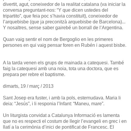
divertit, agut, coneixedor de la realitat catalana (va iniciar la
conversa preguntant-nos: “Y que dicen ustedes del
tripartito”, que feia poc s’havia constituït), coneixedor de
l’arquebisbe (que ja preconitzà arquebisbe de Barcelona)...
Y nosaltres, sense saber gairebé un borrall de l’Argentina.
Quan vaig sentir el nom de Bergoglio en les primeres
persones en qui vaig pensar foren en Rubén i aquest bisbe.
A la tarda venen els grups de mainada a catequesi. També
faig la catequesi amb una noia, tota una doctora, que es
prepara per rebre el baptisme.
dimarts, 19 / març / 2013
Sant Josep era fuster, i amb la pols, esternudava. Maria li
deia: “Jesús”, i li responia l’Infant: “Maneu, mare”.
Un liturgista convidat a Catalunya Informació es lamenta
que no es respecti el costum de llegir l’evangeli en grec i en
llatí a la cerimònia d’inici de pontificat de Francesc. El