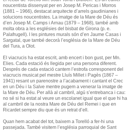
noucentista dissenyat per en Josep M. Pericas i Morros
(1881 – 1966), destacat arquitecte d’arrels gaudinianes i
solucions noucentistes. La imatge de la Mare de Déu és
d’en Josep M. Camps i Arnau (1879 – 1968), també amb
molta obra a les esglésies del bisbat de Girona (p. e.
Palafrugell). I les pintures murals són d’en Jaume Casas i
Sargatal, que també decorà l’església de la Mare de Déu
del Tura, a Olot.
El viacrucis ha estat escrit, amb encert i bon gust, per Mn.
Elies. Cada estació és llegida per una persona diferent.
Després de cada estació cantem l’estrofa corresponent del
viacrucis musicat pel mestre Lluís Millet i Pagès (1867 –
1941) resant un parenostre a l’acabament i cantant el Crec
en un Déu i la Salve mentre pugem a venerar la imatge de
la Mare de Déu. Per allà al cambril, algú s’entrebanca i cau:
no sé si ha estat al veure un escolanet igual que el que hi ha
al cambril de la nostra Mare de Déu del Remei i que en
Ricardet sempre diu que és un retrat d’ell.
Quan hem acabat del tot, baixem a Torelló a fer-hi una
passejada. També visitem l’església parroquial de Sant