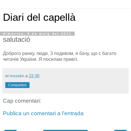
Diari del capellà
dimecres, 8 de maig del 2013
salutació
Доброго ранку
,
люди.
З подивом
,
я
бачу
,
що є багато
читачів
України
.
Я
посилаю
привіт
.
el mossèn
a
22:30
Comparteix
Cap comentari:
Publica un comentari a l'entrada