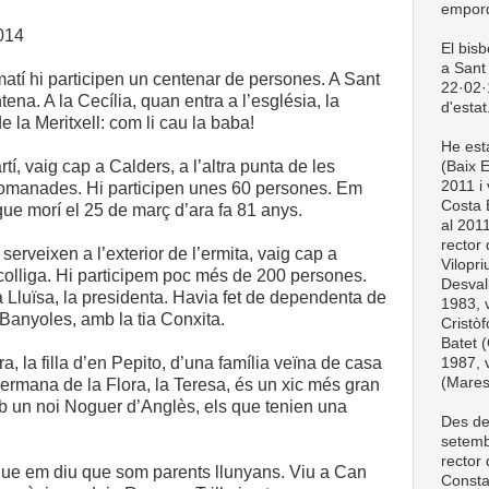
empord
014
El bis
a Sant 
matí hi participen un centenar de persones. A Sant
22·02·1
ena. A la Cecília, quan entra a l’església, la
d'estat
de la Meritxell: com li cau la baba!
He esta
, vaig cap a Calders, a l’altra punta de les
(Baix 
2011 i 
comanades. Hi participen unes 60 persones. Em
Costa 
que morí el 25 de març d’ara fa 81 anys.
al 201
rector
erveixen a l’exterior de l’ermita, vaig cap a
Vilopri
ncolliga. Hi participem poc més de 200 persones.
Desval
a Lluïsa, la presidenta. Havia fet de dependenta de
1983, v
e Banyoles, amb la tia Conxita.
Cristòf
Batet (
a, la filla d’en Pepito, d’una família veïna de casa
1987, v
(Mare
germana de la Flora, la Teresa, és un xic més gran
b un noi Noguer d’Anglès, els que tenien una
Des de
setemb
rector
ue em diu que som parents llunyans. Viu a Can
Consta