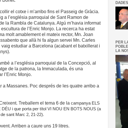
e Bonet.
DADES
llir el cotxe i m’arribo fins el Passeig de Gràcia.
g a l’església parroquial de Sant Ramon de
a de la Rambla de Catalunya. Algú m’havia informat
 escultura de l’Enric Monjo. La recerca ha estat
rma molt amablement el mateix rector, Mn. Joan
sabento que allà hi fa algun servei Mn. Carles
PER L
aig estudiar a Barcelona (acabant el batxillerat i
POBLE
LA NOS
nys).
ambé a l’església parroquial de la Concepció, al
matge de la patrona, la Immaculada, és una
r l’Enric Monjo.
ar a Massanes. Poc després de les quatre arribo a
 Creixent. Treballem el tema 6 de la
campanya ELS
U i que porta per títol VI NOU EN BOTS NOUS (a
li de sant Marc 2, 21-22).
lovent. Arriben a caure uns 19 litres.