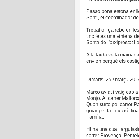
Passo bona estona enlles
Santi, el coordinador de
Treballo i gairebé enlle
tinc fetes una vintena
Santa de l’arxiprestat i 
A la tarda ve la mainada
envien perquè els casti
Dimarts, 25 / març / 201
Marxo aviat i vaig cap 
Monjo. Al carrer Mallorc
Quan surto pel carrer Pa
guiar per la intuïció, fi
Família.
Hi ha una cua llarguíssi
carrer Provença. Per tel