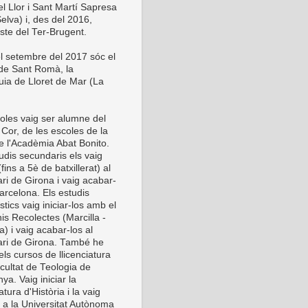
el Llor i Sant Martí Sapresa
elva) i, des del 2016,
este del Ter-Brugent.
l setembre del 2017 sóc el
 de Sant Romà, la
uia de Lloret de Mar (La
oles vaig ser alumne del
Cor, de les escoles de la
de l'Acadèmia Abat Bonito.
udis secundaris els vaig
 (fins a 5è de batxillerat) al
ri de Girona i vaig acabar-
arcelona. Els estudis
stics vaig iniciar-los amb el
is Recolectes (Marcilla -
) i vaig acabar-los al
ri de Girona. També he
els cursos de llicenciatura
cultat de Teologia de
ya. Vaig iniciar la
iatura d'Història i la vaig
r a la Universitat Autònoma