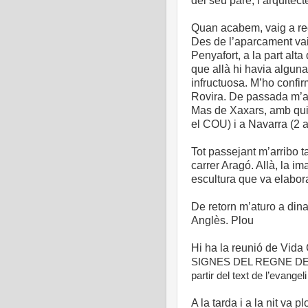
del seu pare, l’arquitect
Quan acabem, vaig a reco
Des de l’aparcament vai
Penyafort, a la part alt
que allà hi havia alguna
infructuosa. M’ho confi
Rovira. De passada m’as
Mas de Xaxars, amb qui v
el COU) i a Navarra (2 a
Tot passejant m’arribo t
carrer Aragó. Allà, la i
escultura que va elabora
De retorn m’aturo a din
Anglès. Plou
Hi ha la reunió de Vida
SIGNES DEL REGNE DE DÉ
partir del text de l’evange
A la tarda i a la nit va p