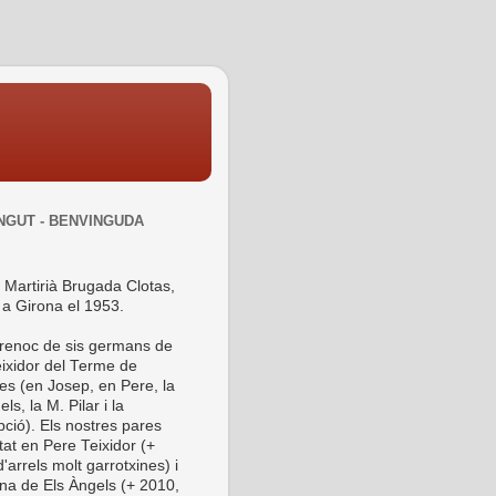
NGUT - BENVINGUDA
 Martirià Brugada Clotas,
 a Girona el 1953.
 renoc de sis germans de
ixidor del Terme de
es (en Josep, en Pere, la
ls, la M. Pilar i la
ció). Els nostres pares
tat en Pere Teixidor (+
'arrels molt garrotxines) i
ina de Els Àngels (+ 2010,