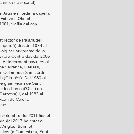
anesa de socarel).
be Jaume m'ordenà capellà
Esteve d'Olot el
981, vigília del cop
.
t rector de Palafrugell
Empordà) des del 1994 al
vaig ser arxipreste de la
Brava Centre des del 2006
1. Anteriorment havia estat
 de Valldevià, Gaüses,
u, Colomers i Sant Jordi
ls (Gironès). Del 1980 al
aig ser vicari de Sant
or les Fonts d'Olot i de
Garrotxa) i, del 1983 al
icari de Calella
sme).
l setembre del 2011 fins el
re del 2017 he estat el
 d'Anglès, Bonmatí,
ntins (o Contestins), Sant