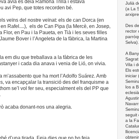
va àvia es deia Ramona Trilla i estava
Julià d
 avi Pep, que totes recorden bé.
(a La S
arxipr
ls veïns del nostre veïnat: els de can Dorca (en
Des de
 en Rafel....), els de Can Pipa (la Mercè, en Josep,
rector
a Flor, en Pau i la Paueta, en Tià i les seves filles
parròq
n Jaume Bover i l’Angeleta de la fàbrica, la Martina
Selva).
A Bany
la em diu que treballava a la fàbrica de les
Sagrat 
anyer i cada dia anava i venia de Lió, on vivia.
Vila i 
Els est
a m’assabento que ha mort l’Adolfo Suárez. Amb
iniciar
Semina
, va encapçalar la transició des del franquisme a
los a B
tothom se’l vol fer seu, especialment els del PP que
eclesià
.
Agustin
Navarra
erò acaba donant-nos una alegria.
Semina
seguit 
a la Fa
Catalun
llicenc
obteni
ebé d’una tirada. Feia dies que no ho feia.