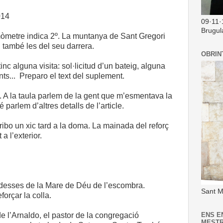
014
09·11·
Brugul
rmòmetre indica 2º. La muntanya de Sant Gregori
 també les del seu darrera.
OBRIN
tinc alguna visita: sol·licitud d’un bateig, alguna
nts... Preparo el text del suplement.
. A la taula parlem de la gent que m’esmentava la
parlem d’altres detalls de l’article.
rribo un xic tard a la doma. La mainada del reforç
a l’exterior.
rdesses de la Mare de Déu de l’escombra.
Sant M
forçar la colla.
e l’Arnaldo, el pastor de la congregació
ENS E
MEST