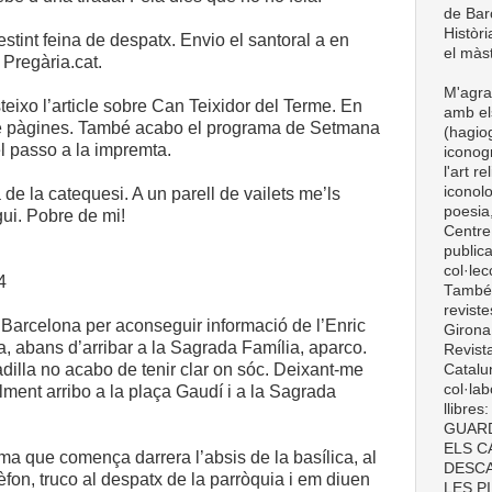
de Barc
Històri
tint feina de despatx. Envio el santoral a en
el màst
 Pregària.cat.
M'agra
steixo l’article sobre Can Teixidor del Terme. En
amb el
 de pàgines. També acabo el programa de Setmana
(hagiog
el passo a la impremta.
iconogr
l'art r
iconolo
 de la catequesi. A un parell de vailets me’ls
poesia,
gui. Pobre de mi!
Centre
publica
col·le
4
També t
revist
a Barcelona per aconseguir informació de l’Enric
Girona
a, abans d’arribar a la Sagrada Família, aparco.
Revist
dilla no acabo de tenir clar on sóc. Deixant-me
Catalun
col·lab
nalment arribo a la plaça Gaudí i a la Sagrada
llibre
GUARD
ELS C
ma que comença darrera l’absis de la basílica, al
DESCA
èfon, truco al despatx de la parròquia i em diuen
LES P