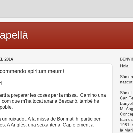
capellà
L 2014
BENVI
Hola.
s commendo spiritum meum!
Sóc en
nascut
4
Sóc el
artí a preparar les coses per la missa. Camino una
Can Te
à. I com que m’ha tocat anar a Bescanó, també he
Banyol
 poble.
M. Ànge
Concep
fa un ruixadot. A la missa de Bonmatí hi participen
han es
s. A Anglès, una seixantena. Cap element a
1981, d
la Mar