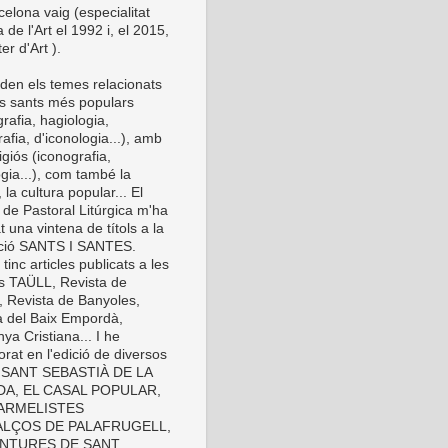
elona vaig (especialitat
a de l'Art el 1992 i, el 2015,
er d'Art ).
den els temes relacionats
s sants més populars
rafia, hagiologia,
afia, d'iconologia...), amb
eligiós (iconografia,
gia...), com també la
 la cultura popular... El
 de Pastoral Litúrgica m'ha
t una vintena de títols a la
cció SANTS I SANTES.
inc articles publicats a les
es TAÜLL, Revista de
, Revista de Banyoles,
a del Baix Empordà,
ya Cristiana... I he
orat en l'edició de diversos
s: SANT SEBASTIÀ DE LA
A, EL CASAL POPULAR,
ARMELISTES
LÇOS DE PALAFRUGELL,
INTURES DE SANT