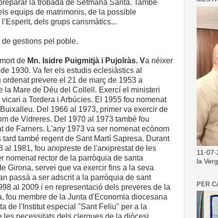
preparar la trobada de Setmana Santa. També
els equips de matrimonis, de la possible
 l’Esperit, dels grups carismàtics...
l de gestions pel poble.
a mort de
Mn. Isidre Puigmitjà i Pujolràs. V
a néixer
de 1930. Va fer els estudis eclesiàstics al
u ordenat prevere el 21 de març de 1953 a
e la Mare de Déu del Collell. Exercí el ministeri
 vicari a Tordera i Arbúcies. El 1955 fou nomenat
Buixalleu. Del 1966 al 1973, primer va exercir de
om de Vidreres. Del 1970 al 1973 també fou
stat de Farners. L'any 1973 va ser nomenat ecònom
s tard també regent de Sant Martí Sapresa. Durant
 al 1981, fou arxipreste de l'arxiprestat de les
11·07·
er nomenat rector de la parròquia de santa
la Ver
 Girona, servei que va exercir fins a la seva
uan passà a ser adscrit a la parròquia de sant
PER C
998 al 2009 i en representació dels preveres de la
a, fou membre de la Junta d'Economia diocesana
 de l'Institut especial "Sant Feliu" per a la
e les
necessitats dels clergues de la diòcesi.