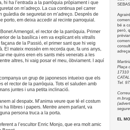
, hi ha l’entrada a la parròquia pròpiament i que
SEBAS
guretat on m’adreço. La cua continua pel carrer
n guàrdia de seguretat on m’adreço. Després de
Agrair
e porto, em deixa accedir al recinte parroquial.
comenta
bé a ca
però, q
Bonet Armengol, el rector de la parròquia. Primer
prèvia
erior de la basílica i em va explicant els vitralls
coment
a façana de la Passió, el primer sant que hi veig
consul
ià. El mateix mossèn em recorda que, fa uns anys,
adreça
ar-me quins eren els sants més venerats a les
ntre altres, hi vaig posar el meu, òbviament. I aquí
Martir
Plaça d
17310 
CATA
acompanya un grup de japonesos intueixo que els
Tel. 9
s el rector de la parròquia. Tots el saluden amb
mans juntes i una petita inclinació.
Correu 
m.brug
anem al despatx. M’anima veure que té el costum
(adver
i ha llibres i papers. Mentre anem parlant, va
seguret
lguna persona truca a la porta.
EL M
ferent a l’escultor Enric Monjo, que era molt amic