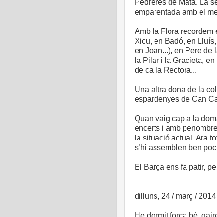
Pedreres de Mata. La se
emparentada amb el meu
Amb la Flora recordem e
Xicu, en Badó, en Lluís,
en Joan...), en Pere de l
la Pilar i la Gracieta, e
de ca la Rectora...
Una altra dona de la col
espardenyes de Can Cast
Quan vaig cap a la dom
encerts i amb penombres
la situació actual. Ara 
s’hi assemblen ben poc
El Barça ens fa patir, p
dilluns, 24 / març / 2014
He dormit força bé, gair