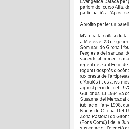
Evangèlica Baracà per 
parlem del curso Alfa, d
participació a l’Aplec de
Aprofito per fer un parel
M’arriba la notícia de l
a Mieres el 23 de gener 
Seminari de Girona i fo
l'església del santuari d
sacerdotal primer com a
regent de Sant Feliu de 
regent i després d'ecòn
arxipreste de l'arxipre
d'Anglès i tres anys mé
aquest període, del 1978
Guilleries. El 1984 va s
Susanna del Mercadal de
jubilació, l'any 1998, q
Narcís de Girona. Del 1
Zona Pastoral de Giron
(Fons Comú) i de la Junta
sustentació i l'atenció d