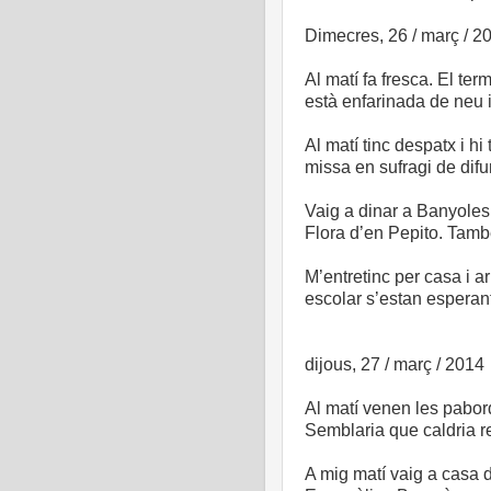
Dimecres, 26 / març / 2
Al matí fa fresca. El te
està enfarinada de neu i
Al matí tinc despatx i hi 
missa en sufragi de difu
Vaig a dinar a Banyoles
Flora d’en Pepito. També 
M’entretinc per casa i a
escolar s’estan esperant 
dijous, 27 / març / 2014
Al matí venen les pabo
Semblaria que caldria re
A mig matí vaig a casa d