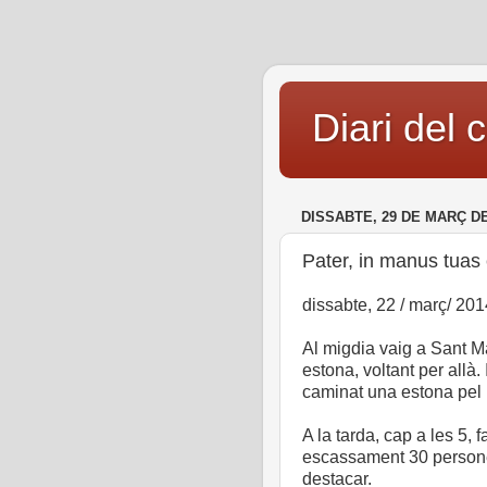
Diari del 
DISSABTE, 29 DE MARÇ DE
Pater, in manus tua
dissabte, 22 / març/ 201
Al migdia vaig a Sant M
estona, voltant per all
caminat una estona pel
A la tarda, cap a les 5, 
escassament 30 persone
destacar.