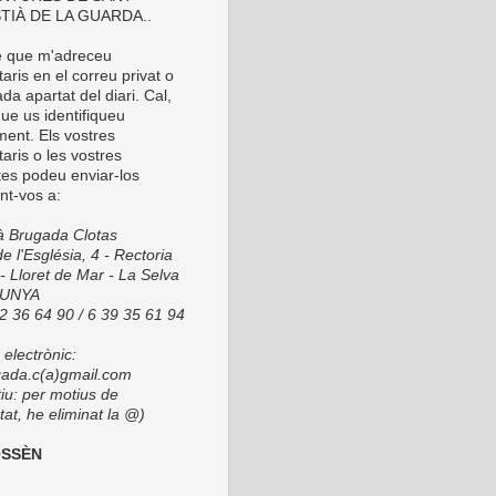
TIÀ DE LA GUARDA..
é que m'adreceu
ris en el correu privat o
da apartat del diari. Cal,
ue us identifiqueu
ment. Els vostres
aris o les vostres
tes podeu enviar-los
nt-vos a:
ià Brugada Clotas
e l'Església, 4 - Rectoria
- Lloret de Mar - La Selva
LUNYA
72 36 64 90 / 6 39 35 61 94
electrònic:
ada.c(a)gmail.com
tiu: per motius de
at, he eliminat la @)
OSSÈN