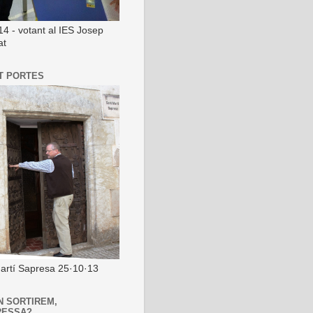
14 - votant al IES Josep
at
T PORTES
artí Sapresa 25·10·13
N SORTIREM,
RESSA?