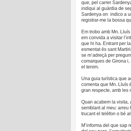
que, pel carrer Sardenya
indiqui al guàrdia de se
Sardenya on indico a u
registrar-me la bossa qu
Em trobo amb Mn. Lluís 
em convida a visitar l’int
que hi ha. Entrant per l
esmentat és sant Martir
se m’adreçà per pregunt
comarques de Girona i, e
el tenim.
Una guia turística que 
comenta que Mn. Lluís é
gran respecte, amb les 
Quan acabem la visita, 
semblant al meu: arreu h
trucant el telèfon o bé a
M’informa del que sap re