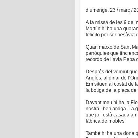
diumenge, 23 / març / 2
A la missa de les 9 del 
Martí n’hi ha una quarant
felicito per ser besàvia 
Quan marxo de Sant Martí
parròquies que tinc en
recordo de l’àvia Pepa 
Després del vermut que s
Anglès, al dinar de l’O
Em situen al costat de l
la botiga de la plaça d
Davant meu hi ha la Flor
nostra i ben amiga. La 
que jo i està casada am
fàbrica de mobles.
També hi ha una dona q