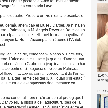
a seu i agafar paciència. Amb tot, més endavant,
 fotografia. Una enrabiada i avall.
p a les quatre. Preparo un xic més la presentació
meu germà, anem cap el Museu Darder. Ja hi ha en
erau Palmada, la M. Àngels Reverter. De mica en
articipants, tots de l’elit intel·lectual banyolina. A
anyen la Nuri, l’Assumpta, en Jaume i l’Aniol.
sch.
oguer, l’alcalde, comencem la sessió. Entre tots,
na. L’alcalde inicia l’acte ja que ha d’anar a una
 parla en Josep Grabuleda (explicant com s’ho han
entació pertinent), segueix en Guerau Palmada
el llibre), i acabo jo, com a representant de l’única
11·07·
pairalia del Terme des del s. XIII quan s’hi establí
la Ver
icia la currua d'avantpassats documentats: en
PER C
ue no surten al llibre ni s’insinuen al pròleg que hi
 Banyoles, la història de l’agricultura (des de la
ns la depredació i especulació urbanística entre el