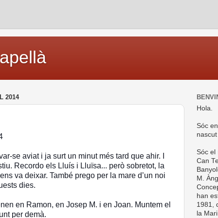
capellà
L 2014
BENVI
Hola.
Sóc en
nascut
4
Sóc el
var-se aviat i ja surt un minut més tard que ahir. I
Can Te
tiu. Recordo els Lluís i Lluïsa... però sobretot, la
Banyol
ens va deixar. També prego per la mare d’un noi
M. Ànge
ests dies.
Concep
han es
venen en Ramon, en Josep M. i en Joan. Muntem el
1981, d
la Mar
punt per demà.