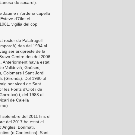
anesa de socarel).
be Jaume m'ordenà capellà
Esteve d'Olot el
981, vigília del cop
.
t rector de Palafrugell
Empordà) des del 1994 al
vaig ser arxipreste de la
Brava Centre des del 2006
1. Anteriorment havia estat
 de Valldevià, Gaüses,
u, Colomers i Sant Jordi
ls (Gironès). Del 1980 al
aig ser vicari de Sant
or les Fonts d'Olot i de
Garrotxa) i, del 1983 al
icari de Calella
sme).
l setembre del 2011 fins el
re del 2017 he estat el
 d'Anglès, Bonmatí,
ntins (o Contestins), Sant