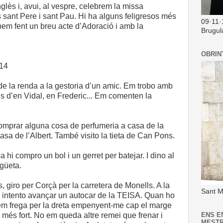
lès i, avui, al vespre, celebrem la missa
 sant Pere i sant Pau. Hi ha alguns feligresos més
09·11·
bem fent un breu acte d’Adoració i amb la
Brugul
OBRIN
014
 de la renda a la gestoria d’un amic. Em trobo amb
s d’en Vidal, en Frederic... Em comenten la
comprar alguna cosa de perfumeria a casa de la
casa de l’Albert. També visito la tieta de Can Pons.
 hi compro un bol i un gerret per batejar. I dino al
igüeta.
 giro per Corçà per la carretera de Monells. A la
Sant M
s, intento avançar un autocar de la TEISA. Quan ho
i em frega per la dreta empenyent-me cap el marge
el més fort. No em queda altre remei que frenar i
ENS E
MEST