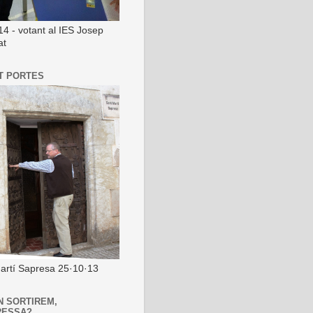
14 - votant al IES Josep
at
T PORTES
artí Sapresa 25·10·13
N SORTIREM,
RESSA?