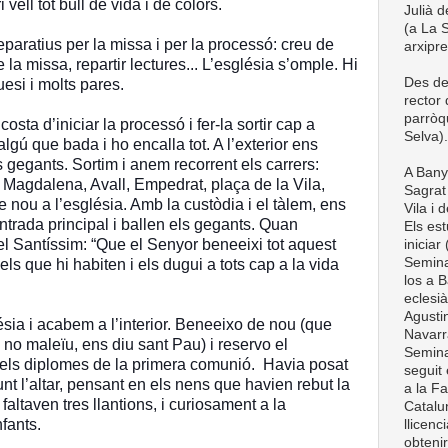
vell tot bull de vida i de colors.
Julià d
(a La S
eparatius per la missa i per la processó: creu de
arxipr
e la missa, repartir lectures... L’església s’omple. Hi
Des de
esi i molts pares.
rector
parròq
sta d’iniciar la processó i fer-la sortir cap a
Selva).
algú que bada i ho encalla tot. A l’exterior ens
s gegants. Sortim i anem recorrent els carrers:
A Bany
 Magdalena, Avall, Empedrat, plaça de la Vila,
Sagrat 
de nou a l’església. Amb la custòdia i el tàlem, ens
Vila i 
ntrada principal i ballen els gegants. Quan
Els est
 Santíssim: “Que el Senyor beneeixi tot aquest
iniciar
Semina
els que hi habiten i els dugui a tots cap a la vida
los a B
eclesià
Agustin
ésia i acabem a l’interior. Beneeixo de nou (que
Navarra
 no maleïu, ens diu sant Pau) i reservo el
Semina
o els diplomes de la primera comunió. Havia posat
seguit 
t l’altar, pensant en els nens que havien rebut la
a la Fa
faltaven tres llantions, i curiosament a la
Catalun
infants.
llicenc
obteni