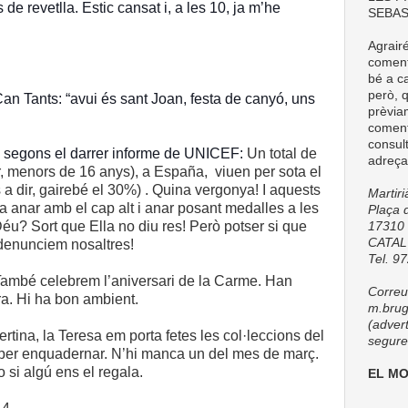
 de revetlla. Estic cansat i, a les 10, ja m’he
SEBAS
Agrair
comenta
bé a ca
però, q
an Tants: “avui és sant Joan, festa de canyó, uns
prèvia
coment
consul
, segons el darrer informe de UNICEF:
Un total de
adreça
r, menors de 16 anys), a España, viuen per sota el
s a dir, gairebé el 30%) . Quina vergonya! I aquests
Martir
a anar amb el cap alt i anar posant medalles a les
Plaça d
éu? Sort que Ella no diu res! Però potser si que
17310 
CATA
denunciem nosaltres!
Tel. 9
També celebrem l’aniversari de la Carme. Han
Correu 
ra. Hi ha bon ambient.
m.brug
(adver
tina, la Teresa em porta fetes les col·leccions del
seguret
3 per enquadernar. N’hi manca un del mes de març.
o si algú ens el regala.
EL M