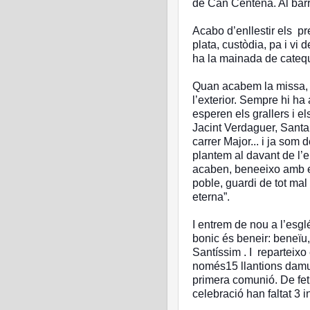
de Can Centena. Al barri 
Acabo d’enllestir els pr
plata, custòdia, pa i vi d
ha la mainada de catequ
Quan acabem la missa, co
l’exterior. Sempre hi ha 
esperen els grallers i el
Jacint Verdaguer, Santa
carrer Major... i ja som 
plantem al davant de l’e
acaben, beneeixo amb el
poble, guardi de tot mal 
eterna”.
I entrem de nou a l’esgl
bonic és beneir: beneïu,
Santíssim . I reparteix
només15 llantions damun
primera comunió. De fet 
celebració han faltat 3 