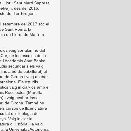
el Llor i Sant Martí Sapresa
elva) i, des del 2016,
este del Ter-Brugent.
l setembre del 2017 sóc el
 de Sant Romà, la
uia de Lloret de Mar (La
oles vaig ser alumne del
Cor, de les escoles de la
de l'Acadèmia Abat Bonito.
udis secundaris els vaig
 (fins a 5è de batxillerat) al
ri de Girona i vaig acabar-
arcelona. Els estudis
stics vaig iniciar-los amb el
is Recolectes (Marcilla -
) i vaig acabar-los al
ri de Girona. També he
els cursos de llicenciatura
cultat de Teologia de
ya. Vaig iniciar la
iatura d'Història i la vaig
r a la Universitat Autònoma