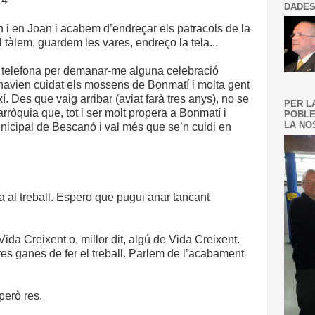
14
DADES
i en Joan i acabem d’endreçar els patracols de la
tàlem, guardem les vares, endreço la tela...
m telefona per demanar-me alguna celebració
n’havien cuidat els mossens de Bonmatí i molta gent
. Des que vaig arribar (aviat farà tres anys), no se
PER L
òquia que, tot i ser molt propera a Bonmatí i
POBLE
LA NOS
nicipal de Bescanó i val més que se’n cuidi en
 al treball. Espero que pugui anar tancant
Vida Creixent o, millor dit, algú de Vida Creixent.
es ganes de fer el treball. Parlem de l’acabament
 però res.