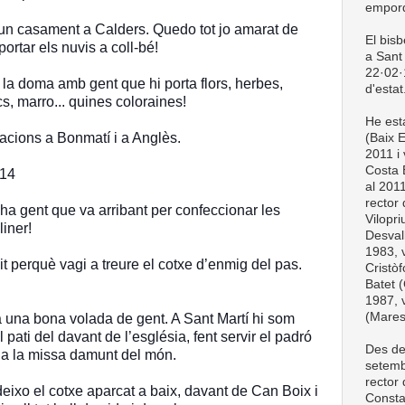
empord
n casament a Calders. Quedo tot jo amarat de
El bis
ortar els nuvis a coll-bé!
a Sant 
22·02·1
er la doma amb gent que hi porta flors, herbes,
d'estat
cs, marro... quines coloraines!
He esta
bracions a Bonmatí i a Anglès.
(Baix 
2011 i 
Costa 
014
al 201
rector
 ha gent que va arribant per confeccionar les
Vilopri
liner!
Desval
1983, v
it perquè vagi a treure el cotxe d’enmig del pas.
Cristòf
Batet (
1987, v
(Mare
ha una bona volada de gent. A Sant Martí hi som
l pati del davant de l’església, fent servir el padró
Des de
bla la missa damunt del món.
setemb
rector
eixo el cotxe aparcat a baix, davant de Can Boix i
Consta