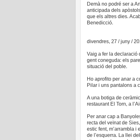
Demà no podré ser a Ang
anticipada dels apòstols
que els altres dies. Aca
Benedicció.
divendres, 27 / juny / 2
Vaig a fer la declaració
gent coneguda: els pare
situació del poble.
Ho aprofito per anar a 
Pilar i uns pantalons a 
A una botiga de ceràmica
restaurant El Torn, a l’A
Per anar cap a Banyoles,
recta del veïnat de Sie
estic fent, m’arrambla 
de l’esquerra. La llei d