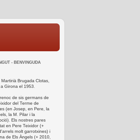
NGUT - BENVINGUDA
 Martirià Brugada Clotas,
 a Girona el 1953.
 renoc de sis germans de
ixidor del Terme de
es (en Josep, en Pere, la
ls, la M. Pilar i la
ció). Els nostres pares
tat en Pere Teixidor (+
'arrels molt garrotxines) i
ina de Els Àngels (+ 2010,