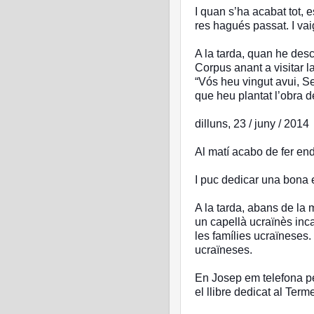
I quan s’ha acabat tot, e
res hagués passat. I vai
A la tarda, quan he des
Corpus anant a visitar la
“Vós heu vingut avui, S
que heu plantat l’obra d
dilluns, 23 / juny / 2014
Al matí acabo de fer end
I puc dedicar una bona est
A la tarda, abans de la 
un capellà ucraïnès inca
les famílies ucraïneses.
ucraïneses.
En Josep em telefona p
el llibre dedicat al Ter