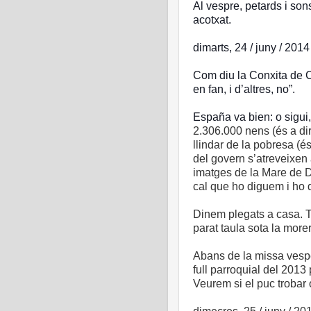
Al vespre, petards i sons
acotxat.
dimarts, 24 / juny / 2014
Com diu la Conxita de C
en fan, i d’altres, no”.
España va bien: o sigui
2.306.000 nens (és a di
llindar de la pobresa (é
del govern s’atreveixen 
imatges de la Mare de D
cal que ho diguem i ho 
Dinem plegats a casa. 
parat taula sota la more
Abans de la missa vesper
full parroquial del 201
Veurem si el puc trobar 