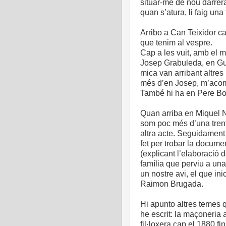
situar-me de nou darrer
quan s’atura, li faig una
Arribo a Can Teixidor ca
que tenim al vespre.
Cap a les vuit, amb el 
Josep Grabuleda, en Gu
mica van arribant altres p
més d’en Josep, m’acomp
També hi ha en Pere Bo
Quan arriba en Miquel N
som poc més d’una trente
altra acte. Seguidament
fet per trobar la docum
(explicant l’elaboració d
família que perviu a una 
un nostre avi, el que in
Raimon Brugada.
Hi apunto altres temes q
he escrit: la maçoneria a
fil·loxera cap el 1880 fi