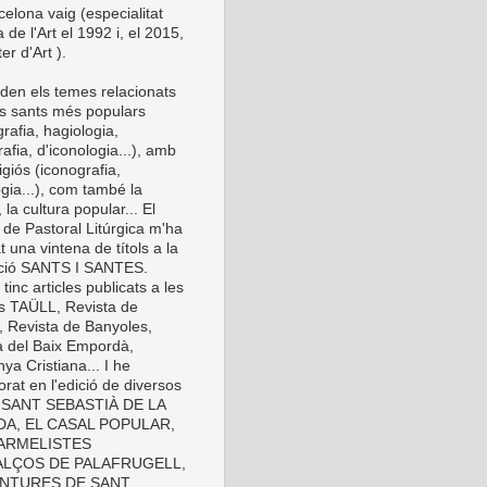
elona vaig (especialitat
a de l'Art el 1992 i, el 2015,
er d'Art ).
den els temes relacionats
s sants més populars
rafia, hagiologia,
afia, d'iconologia...), amb
eligiós (iconografia,
gia...), com també la
 la cultura popular... El
 de Pastoral Litúrgica m'ha
t una vintena de títols a la
cció SANTS I SANTES.
inc articles publicats a les
es TAÜLL, Revista de
, Revista de Banyoles,
a del Baix Empordà,
ya Cristiana... I he
orat en l'edició de diversos
s: SANT SEBASTIÀ DE LA
A, EL CASAL POPULAR,
ARMELISTES
LÇOS DE PALAFRUGELL,
INTURES DE SANT