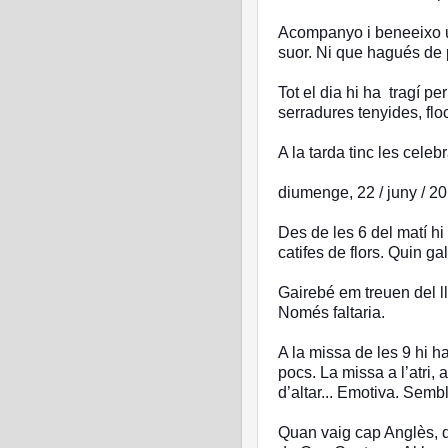
Acompanyo i beneeixo u
suor. Ni que hagués de p
Tot el dia hi ha tragí p
serradures tenyides, flo
A la tarda tinc les cele
diumenge, 22 / juny / 2
Des de les 6 del matí hi
catifes de flors. Quin gal
Gairebé em treuen del ll
Només faltaria.
A la missa de les 9 hi 
pocs. La missa a l’atri, a
d’altar... Emotiva. Sem
Quan vaig cap Anglès, d