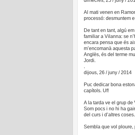
dimecres, 25 / juny / 20
Al mati venen en Ramon 
processó: desmuntem el 
De tant en tant, algú e
familiar a Vilanna: se 
encara pensa que és així
m’encomanà aquesta parr
Anglès, és del terme mu
Jordi.
.
dijous, 26 / juny / 2014
Puc dedicar bona estona
capítols. Uf!
A la tarda ve el grup de 
Som pocs i no hi ha gair
del curs i d’altres coses.
Sembla que vol ploure,