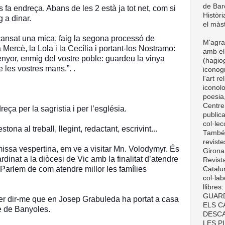
de Barc
s fa endreça. Abans de les 2 està ja tot net, com si
Històri
g a dinar.
el màst
cansat una mica, faig la segona processó de
M'agra
 Mercè, la Lola i la Cecília i portant-los Nostramo:
amb el
enyor, enmig del vostre poble: guardeu la vinya
(hagiog
e les vostres mans.”. .
iconogr
l'art r
iconolo
poesia,
Centre
reça per la sagristia i per l’església.
publica
col·le
ona al treball, llegint, redactant, escrivint...
També t
revist
missa vespertina, em ve a visitar Mn. Volodymyr. És
Girona
rdinat a la diòcesi de Vic amb la finalitat d’atendre
Revist
 Parlem de com atendre millor les famílies
Catalun
col·lab
llibre
GUARD
er dir-me que en Josep Grabuleda ha portat a casa
ELS C
me de Banyoles.
DESCA
LES P