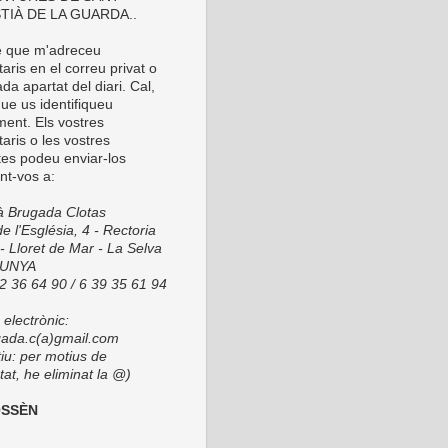
TIÀ DE LA GUARDA..
é que m'adreceu
ris en el correu privat o
da apartat del diari. Cal,
ue us identifiqueu
ment. Els vostres
aris o les vostres
tes podeu enviar-los
nt-vos a:
ià Brugada Clotas
e l'Església, 4 - Rectoria
- Lloret de Mar - La Selva
LUNYA
72 36 64 90 / 6 39 35 61 94
electrònic:
ada.c(a)gmail.com
tiu: per motius de
at, he eliminat la @)
OSSÈN