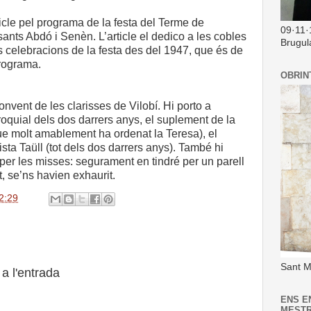
rticle pel programa de la festa del Terme de
09·11·
ants Abdó i Senèn. L’article el dedico a les cobles
Brugul
celebracions de la festa des del 1947, que és de
programa.
OBRIN
onvent de les clarisses de Vilobí. Hi porto a
oquial dels dos darrers anys, el suplement de la
que molt amablement ha ordenat la Teresa), el
evista Taüll (tot dels dos darrers anys). També hi
per les misses: segurament en tindré per un parell
t, se’ns havien exhaurit.
2:29
Sant M
a l'entrada
ENS E
MEST