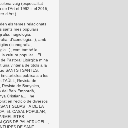
elona vaig (especialitat
a de l'Art el 1992 i, el 2015,
er d'Art ).
den els temes relacionats
s sants més populars
rafia, hagiologia,
afia, d'iconologia...), amb
eligiós (iconografia,
gia...), com també la
 la cultura popular... El
 de Pastoral Litúrgica m'ha
t una vintena de títols a la
cció SANTS I SANTES.
inc articles publicats a les
es TAÜLL, Revista de
, Revista de Banyoles,
a del Baix Empordà,
ya Cristiana... I he
orat en l'edició de diversos
s: SANT SEBASTIÀ DE LA
A, EL CASAL POPULAR,
ARMELISTES
LÇOS DE PALAFRUGELL,
INTURES DE SANT