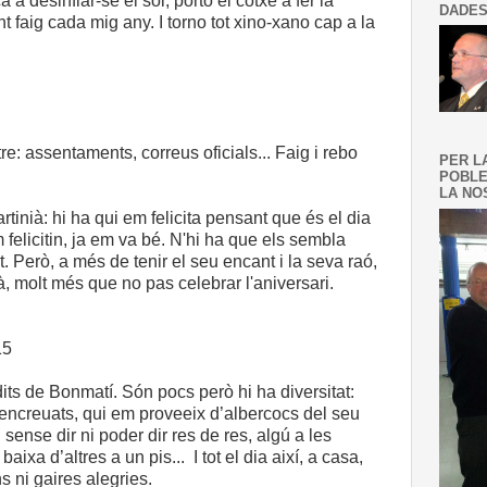
a desinflar-se el sol, porto el cotxe a fer la
DADES
t faig cada mig any. I torno tot xino-xano cap a la
tre: assentaments, correus oficials... Faig i rebo
PER L
POBLE
LA NOS
rtinià: hi ha qui em felicita pensant que és el dia
felicitin, ja em va bé. N'hi ha que els sembla
t. Però, a més de tenir el seu encant i la seva raó,
, molt més que no pas celebrar l'aniversari.
15
its de Bonmatí. Són pocs però hi ha diversitat:
 encreuats, qui em proveeix d’albercocs del seu
 sense dir ni poder dir res de res, algú a les
aixa d’altres a un pis... I tot el dia així, a casa,
 ni gaires alegries.