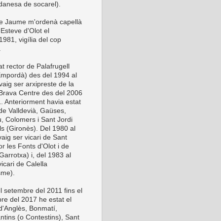
anesa de socarel).
be Jaume m'ordenà capellà
Esteve d'Olot el
981, vigília del cop
.
t rector de Palafrugell
Empordà) des del 1994 al
vaig ser arxipreste de la
Brava Centre des del 2006
1. Anteriorment havia estat
 de Valldevià, Gaüses,
u, Colomers i Sant Jordi
ls (Gironès). Del 1980 al
aig ser vicari de Sant
or les Fonts d'Olot i de
Garrotxa) i, del 1983 al
icari de Calella
sme).
l setembre del 2011 fins el
re del 2017 he estat el
 d'Anglès, Bonmatí,
ntins (o Contestins), Sant