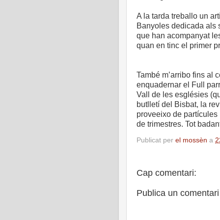
A la tarda treballo un a
Banyoles dedicada als s
que han acompanyat les 
quan en tinc el primer 
També m’arribo fins al c
enquadernar el Full parr
Vall de les esglésies (
butlletí del Bisbat, la r
proveeixo de partícules 
de trimestres. Tot badan
Publicat per
el mossèn
a
2
Cap comentari:
Publica un comentari 