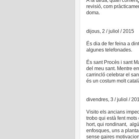
A la tarda, quan comença 
revisió, com pràcticamen
doma.
dijous, 2 / juliol / 2015
És dia de fer feina a din
algunes telefonades.
És sant Procès i sant Ma
del meu sant. Mentre em 
carrincló celebrar el san
és un costum molt català
divendres, 3 / juliol / 20
Visito els ancians imped
trobo qui està fent mots
hort, qui rondinant, algú
enfosques, uns a planta b
sense gaires motivacions