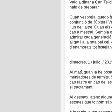
Vaig a dinar a Can Teixi
haig de preparar.
Quan vespreja, quedo fa
conjunció de Júpiter i 
l’un de l’altre. Quan el
cap a mestral. Sembla q
admirar cada generació,
al gat i a la rata pel ce
d’enamorats tot festejan
dimecres, 1 / juliol / 201
Al matí, quan ja he posat
menjadores de tèrmits. S
cap rastre en cap de les
el tractament.
Al despatx, atenc algune
estones que tothom sàpi