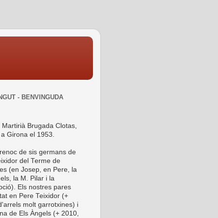
NGUT - BENVINGUDA
 Martirià Brugada Clotas,
 a Girona el 1953.
 renoc de sis germans de
ixidor del Terme de
es (en Josep, en Pere, la
ls, la M. Pilar i la
ció). Els nostres pares
tat en Pere Teixidor (+
'arrels molt garrotxines) i
ina de Els Àngels (+ 2010,