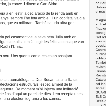
de Barc
rdor, ja convé. I dinem a Can Sidro.
Històri
el màst
oria a enllestir la declaració de la renda amb en
anys, sempre l’he feta amb ell. I un cop feta, vaig a
M'agra
Pons, que va millorant. També saludo altra gent
amb el
(hagiog
iconogr
Maria pel casament de la seva néta Júlia amb en
l'art r
iconolo
uns detalls i em fa llegir les felicitacions que van
poesia,
 Raül i l’Enric.
Centre
publica
es nou. Uns quants cantaires estan assajant.
col·le
També t
revist
5
Girona
Revist
mb la traumatòloga, la Dra. Susanna, a la Salus.
Catalun
col·lab
afectacions estructurals, especialment de la
llibre
 esquerra. De moment m’hi injecta una infiltració.
GUARD
e fins d’aquí un parell de dies. I em recepta unes
ELS C
 i una electromiograma a les cames.
DESCA
LES P