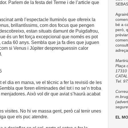
dor. Parlem de la festa del Terme i de l’article que
SEBAS
Agrair
scinat amb l’espectacle lluminós que ofereix la
comenta
bé a ca
Venus, brillantíssims, com dos focus que pengen
però, q
s descobreixo, estan situats damunt de Puigdafrou,
prèvia
ue és un fet força excepcional que només es pot
coment
 cada 60 anys. Sembla que ja fa dies que juguen
consul
l, com si Venus i Júpiter desprenguessin calor
adreça
t.
Martir
Plaça d
5
17310 
CATA
Tel. 9
 el dia en marxa, ve el tècnic a fer la revisió de les
embla que foren eliminades del tot i no se’n troba
Correu 
 menjadores. Això vol dir que aviat s’haurà acabat
m.brug
(adver
seguret
s visites. No hi ve massa gent, però cal tenir unes
ga que els puc atendre.
EL M