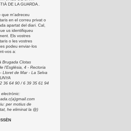
TIÀ DE LA GUARDA..
é que m'adreceu
ris en el correu privat o
da apartat del diari. Cal,
ue us identifiqueu
ment. Els vostres
aris o les vostres
tes podeu enviar-los
nt-vos a:
ià Brugada Clotas
e l'Església, 4 - Rectoria
- Lloret de Mar - La Selva
LUNYA
72 36 64 90 / 6 39 35 61 94
electrònic:
ada.c(a)gmail.com
tiu: per motius de
at, he eliminat la @)
OSSÈN