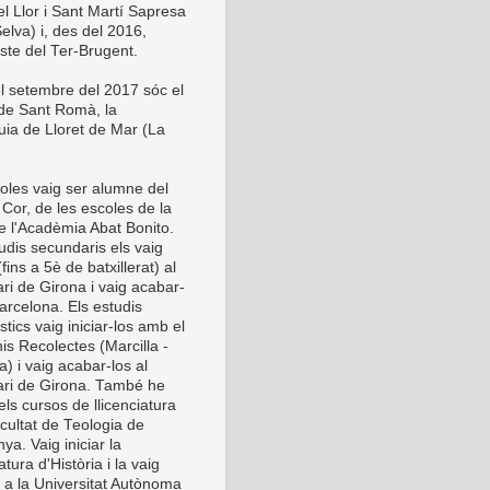
el Llor i Sant Martí Sapresa
elva) i, des del 2016,
este del Ter-Brugent.
l setembre del 2017 sóc el
 de Sant Romà, la
uia de Lloret de Mar (La
oles vaig ser alumne del
Cor, de les escoles de la
de l'Acadèmia Abat Bonito.
udis secundaris els vaig
 (fins a 5è de batxillerat) al
ri de Girona i vaig acabar-
arcelona. Els estudis
stics vaig iniciar-los amb el
is Recolectes (Marcilla -
) i vaig acabar-los al
ri de Girona. També he
els cursos de llicenciatura
cultat de Teologia de
ya. Vaig iniciar la
iatura d'Història i la vaig
r a la Universitat Autònoma