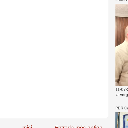
11·07·
la Ver
PER C
Inici
Entrada més antiga