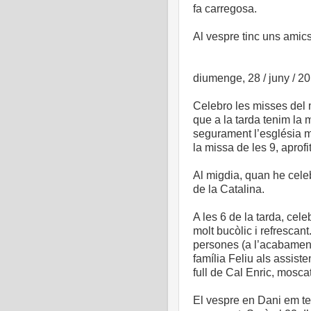
fa carregosa.
Al vespre tinc uns amic
diumenge, 28 / juny / 2
Celebro les misses del 
que a la tarda tenim la
segurament l’església m
la missa de les 9, aprof
Al migdia, quan he celeb
de la Catalina.
A les 6 de la tarda, cel
molt bucòlic i refrescan
persones (a l’acabament)
família Feliu als assist
full de Cal Enric, moscat
El vespre en Dani em t