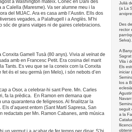
’agost a Washington mateix. Conec en Dani des
Julià d
a a Calella (Maresme). Va ser alumne meu i la
(a La S
ra del MIJAC. Ara es casa amb l’Austin. Ells dos
arxipr
diverses vegades, a Palafrugell i a Anglès. M’hi
Des de
o sóc de grans viatges ni de gaires celebracions.
rector
parròq
Selva).
A Bany
a Conxita Gamell Tusà (80 anys). Vivia al veïnat de
Sagrat 
sada amb en Francesc Petit. Era cosina del marit
Vila i 
 la Tants. Es veu que se la coneix com la Conxita
Els est
fet és el seu germà (en Melo), i són nebots d’en
iniciar
Semina
los a B
eclesià
cap a Osor, a celebrar-hi sant Pere. Mn. Carles
Agustin
lari, fa la prèdica. En Ramon em demana que
Navarra
 una quarantena de feligresos. Al finalitzar la
Semina
. Els d’aquest entorn (Sant Martí Sapresa, San
seguit 
són redactats per Mn. Ramon Cabanes, amb música
a la Fa
Catalun
llicenc
obteni
hi un vermut i a acabar de fer temps per dinar. S’hi