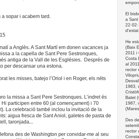
empord
El bis
s a sopar i acabem tard.
a Sant 
22·02·1
d'estat
015
He esta
matí a Anglès. A Sant Martí em donen vacances ja
(Baix 
2011 i 
 missa a la capella de Sant Pere Sestronques,
Costa 
és antiga de la Vall de les Esglésies. Després de
al 201
ito per descansar una estona.
rector
Vilopri
rat les misses, batejo l’Oriol i en Roger, els néts
Desval
1983, v
Cristòf
ebro la missa a Sant Pere Sestronques. L’indret és
Batet (
t. Hi participen entre 60 (al començament) i 70
1987, v
(Mare
. La celebració també inclou la invitació de la
ents: aigua fresca de Sant Aniol, galetes de pasta de
Des de
ell, taronjada...
setemb
rector
elefona des de Washington per convidar-me al seu
Consta