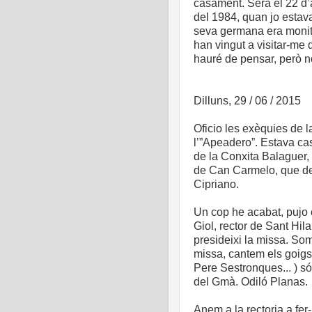
casament. Serà el 22 d
del 1984, quan jo estav
seva germana era monito
han vingut a visitar-me 
hauré de pensar, però n
Dilluns, 29 / 06 / 2015
Oficio les exèquies de l
l’”Apeadero”. Estava ca
de la Conxita Balaguer,
de Can Carmelo, que de 
Cipriano.
Un cop he acabat, pujo 
Giol, rector de Sant Hi
presideixi la missa. Som
missa, cantem els goigs
Pere Sestronques... ) 
del Gmà. Odiló Planas.
Anem a la rectoria a fer-