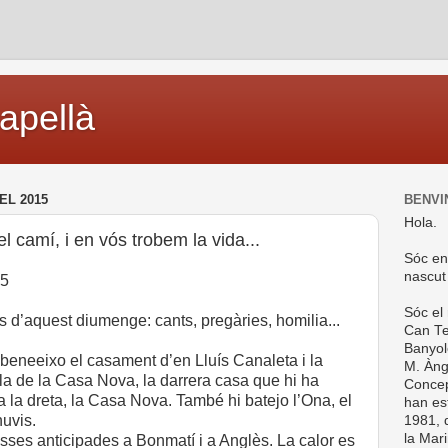
capellà
EL 2015
BENVI
Hola.
l camí, i en vós trobem la vida...
Sóc en
nascut
15
Sóc el
 d’aquest diumenge: cants, pregàries, homilia...
Can Te
Banyol
beneeixo el casament d’en Lluís Canaleta i la
M. Ànge
lla de la Casa Nova, la darrera casa que hi ha
Concep
 la dreta, la Casa Nova. També hi batejo l’Ona, el
han es
nuvis.
1981, d
la Mar
isses anticipades a Bonmatí i a Anglès. La calor es