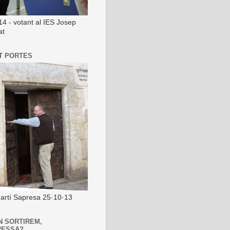
14 - votant al IES Josep
at
T PORTES
artí Sapresa 25·10·13
N SORTIREM,
RESSA?