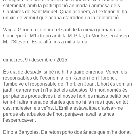
solemnitat, amb la participació animada i animosa dels
Cantaires de Sant Miquel. Quan acabem, a l’exterior, hi ha
un xic de vermut que acaba d’arrodonir a la celebració.
Vaig a Girona a celebrar el sant de la meva germana, la
Concepció. M’hi trobo amb la M. Pilar, la Montse, en Josep
M., l’Steven.. Estic allà fins a mitja tarda.
dimecres, 9 / desembre / 2015
És dia de despatx, si bé no hi ha gaire enrenou. Venen els
responsables de l’economia, en Ramon i en Florenci.
També ve el responsable de l’hort, en Joan. L’hort és com un
jardí i darrerament n’ha tret els arbustos. Un hort només és
per plantes productives i, el nostre hort, és massa petitó per
tenir-hi altra mena de plantes que no hi fan res i que, en tot
cas, molesten els veïns. L’Emília estava tipa d’avisar-me
perquè els arbustos de l’hort penjaven avall la tanca i
l’esperrucaven.
Dino a Banyoles. De retorn porto dos ànecs que m’ha donat