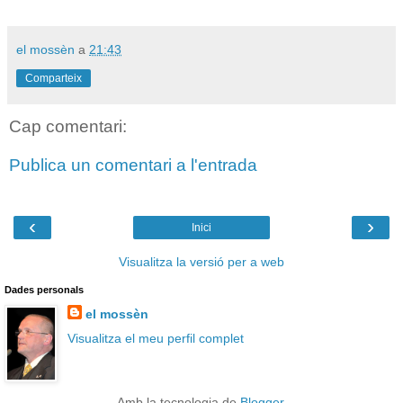
el mossèn
a
21:43
Comparteix
Cap comentari:
Publica un comentari a l'entrada
‹
›
Inici
Visualitza la versió per a web
Dades personals
el mossèn
Visualitza el meu perfil complet
Amb la tecnologia de
Blogger
.