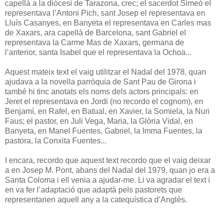
capellà a la diòcesi de Tarazona, crec; el sacerdot Simeó el
representava l’Antoni Pich, sant Josep el representava en
Lluís Casanyes, en Banyeta el representava en Carles mas
de Xaxars, ara capellà de Barcelona, sant Gabriel el
representava la Carme Mas de Xaxars, germana de
l’anterior, santa Isabel que el representava la Ochoa...
Aquest mateix text el vaig utilitzar el Nadal del 1978, quan
ajudava a la novella parròquia de Sant Pau de Girona i
també hi tinc anotats els noms dels actors principals: en
Jeret el representava en Jordi (no recordo el cognom), en
Benjamí, en Rafel, en Batual, en Xavier, la Somiela, la Nuri
Faus; el pastor, en Juli Vega, Maria, la Glòria Vidal, en
Banyeta, en Manel Fuentes, Gabriel, la Imma Fuentes, la
pastora, la Conxita Fuentes...
I encara, recordo que aquest text recordo que el vaig deixar
a en Josep M. Pont, abans del Nadal del 1979, quan jo era a
Santa Coloma i ell venia a ajudar-me. Li va agradar el text i
en va fer l’adaptació que adaptà pels pastorets que
representarien aquell any a la catequística d’Anglès.