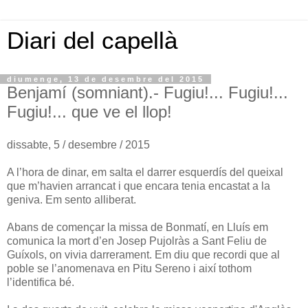
Diari del capellà
diumenge, 13 de desembre del 2015
Benjamí (somniant).- Fugiu!... Fugiu!...
Fugiu!... que ve el llop!
dissabte, 5 / desembre / 2015
A l’hora de dinar, em salta el darrer esquerdís del queixal
que m’havien arrancat i que encara tenia encastat a la
geniva. Em sento alliberat.
Abans de començar la missa de Bonmatí, en Lluís em
comunica la mort d’en Josep Pujolràs a Sant Feliu de
Guíxols, on vivia darrerament. Em diu que recordi que al
poble se l’anomenava en Pitu Sereno i així tothom
l’identifica bé.