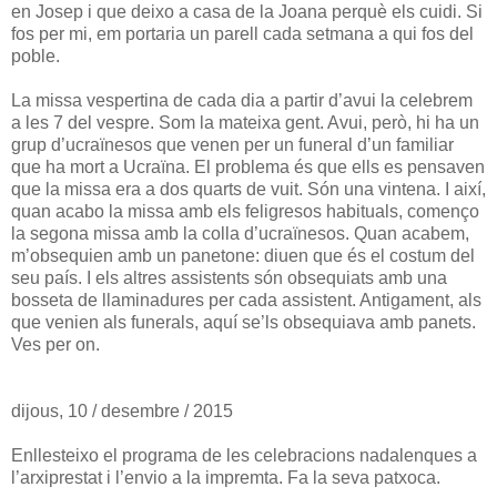
en Josep i que deixo a casa de la Joana perquè els cuidi. Si
fos per mi, em portaria un parell cada setmana a qui fos del
poble.
La missa vespertina de cada dia a partir d’avui la celebrem
a les 7 del vespre. Som la mateixa gent. Avui, però, hi ha un
grup d’ucraïnesos que venen per un funeral d’un familiar
que ha mort a Ucraïna. El problema és que ells es pensaven
que la missa era a dos quarts de vuit. Són una vintena. I així,
quan acabo la missa amb els feligresos habituals, començo
la segona missa amb la colla d’ucraïnesos. Quan acabem,
m’obsequien amb un panetone: diuen que és el costum del
seu país. I els altres assistents són obsequiats amb una
bosseta de llaminadures per cada assistent. Antigament, als
que venien als funerals, aquí se’ls obsequiava amb panets.
Ves per on.
dijous, 10 / desembre / 2015
Enllesteixo el programa de les celebracions nadalenques a
l’arxiprestat i l’envio a la impremta. Fa la seva patxoca.