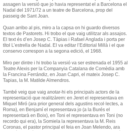
assagen la versió que jo havia representat el a Barcelona el
Nadal del 1971/72 a un teatre de Barcelona, prop del
passeig de Sant Joan.
Quan arribo al pis, miro a la capsa on hi guardo diversos
textos de Pastorets. Hi trobo el que vaig utilitzar als assajos.
El text és d’en Josep C. Tàpias i Rafael Anglada i porta per
títol L’estrella de Nadal. El va editar l’Editorial Millà i el que
conservo correspon a la segona edició, el 1968.
Miro per dintre i hi trobo la versió va ser estrenada el 1955 al
Teatre Alexis per la Companyia Catalana de Comèdia amb
la Francina Ferrándiz, en Joan Capri, el mateix Josep C.
Tapias, la M. Matilde Almendros.
També veig que vaig anotar-hi els principals actors de la
representació que realitzàrem: en Jeret el representava en
Miquel Miró (ara prior general dels agustins recol·lectes, a
Roma), en Benjamí el representava jo (a la Burés el
representarà en Boix), en Toni el representava en Toni (no
recordo qui era), la Somiela la representava la M. Reis
Coronas, el pastor principal el feia en Joan Melendo, ara