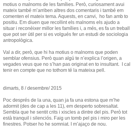
motius o malnoms de les famílies. Però, curiosament avui
mateix també m’arriben altres dos comentaris i també em
comenten el mateix tema. Aquests, en canvi, ho fan amb to
positiu. Em diuen que recollint els malnoms els ajudo a
situar i reconèixer millor les famílies i, a més, es fa un treball
que pot ser útil per si es volgués fer un estudi de sociologia
antropològica.
Val a dir, però, que hi ha motius o malnoms que poden
semblar ofensius. Però quan algú te n’explica l’origen, a
vegades veus que no s’han pas originat en to insultant. I cal
tenir en compte que no tothom té la mateixa pell.
dimarts, 8 / desembre/ 2015
Poc després de la una, quan ja fa una estona que m’he
adormit (des de cap a les 11), em desperto sobresaltat.
Sembla que he sentit crits i xiscles a dintre del pis. Però tot
està tranquil i silenciós. Faig un tomb pel pis i miro per les
finestres. Potser ho he somniat. I m’ajaço de nou.