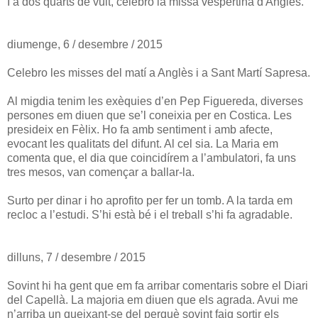
I a dos quarts de vuit, celebro la missa vespertina d'Anglès.
diumenge, 6 / desembre / 2015
Celebro les misses del matí a Anglès i a Sant Martí Sapresa.
Al migdia tenim les exèquies d’en Pep Figuereda, diverses
persones em diuen que se’l coneixia per en Costica. Les
presideix en Fèlix. Ho fa amb sentiment i amb afecte,
evocant les qualitats del difunt. Al cel sia. La Maria em
comenta que, el dia que coincidírem a l’ambulatori, fa uns
tres mesos, van començar a ballar-la.
Surto per dinar i ho aprofito per fer un tomb. A la tarda em
recloc a l’estudi. S’hi està bé i el treball s’hi fa agradable.
dilluns, 7 / desembre / 2015
Sovint hi ha gent que em fa arribar comentaris sobre el Diari
del Capellà. La majoria em diuen que els agrada. Avui me
n’arriba un queixant-se del perquè sovint faig sortir els