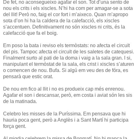
De fet, no aconsegueixo agafar el son. Tot d’una sento de
nou els crits i els xiscles. N’hi ha com per amagar-se a sota
del llit! Però no, faig el cor fort i m’aixeco. Quan m’apropo
sota d’on hi ha la caldera de la calefacció, els xiscles
s’accentuen. Definitivament no són xiscles ni crits, és la
calefacció que fa el boig.
Em poso la bata i reviso els termòstats: no afecta el circuït
del pis. Tampoc afecta el circuït de les saletes de catequesi.
Finalment surto al pati de la doma i vaig a la sala gran. I si,
manipulant el termòstat de la sala, els crist i xiscles s’aturen
o comencen de nou. Bufa. Si algú em veu des de fóra, es
pensarà que estic orat.
De nou em fico al llit i no es produeix cap més enrenou.
Agafar el son i descansar, però, em costa i aviat són les sis
de la matinada.
Celebro les misses de la Puríssima. Em pensava que hi
hauria poca gent, però a Anglès i a Sant Martí hi participa
força gent.
Al migdia celebrem la missa de Bonmatí. No hi manca la