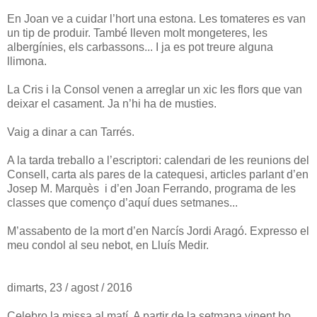
En Joan ve a cuidar l’hort una estona. Les tomateres es van
un tip de produir. També lleven molt mongeteres, les
albergínies, els carbassons... I ja es pot treure alguna
llimona.
La Cris i la Consol venen a arreglar un xic les flors que van
deixar el casament. Ja n’hi ha de musties.
Vaig a dinar a can Tarrés.
A la tarda treballo a l’escriptori: calendari de les reunions del
Consell, carta als pares de la catequesi, articles parlant d’en
Josep M. Marquès i d’en Joan Ferrando, programa de les
classes que començo d’aquí dues setmanes...
M’assabento de la mort d’en Narcís Jordi Aragó. Expresso el
meu condol al seu nebot, en Lluís Medir.
dimarts, 23 / agost / 2016
Celebro la missa al matí. A partir de la setmana vinent ho