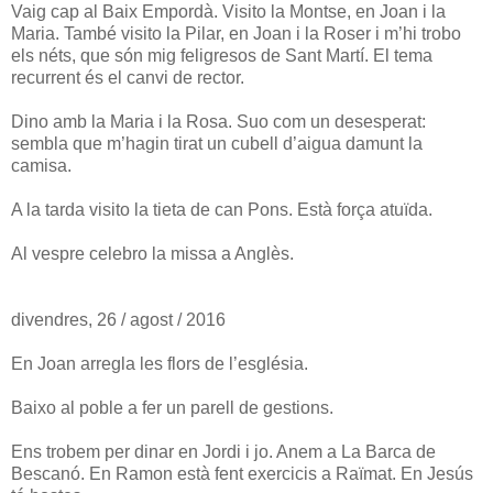
Vaig cap al Baix Empordà. Visito la Montse, en Joan i la
Maria. També visito la Pilar, en Joan i la Roser i m’hi trobo
els néts, que són mig feligresos de Sant Martí. El tema
recurrent és el canvi de rector.
Dino amb la Maria i la Rosa. Suo com un desesperat:
sembla que m’hagin tirat un cubell d’aigua damunt la
camisa.
A la tarda visito la tieta de can Pons. Està força atuïda.
Al vespre celebro la missa a Anglès.
divendres, 26 / agost / 2016
En Joan arregla les flors de l’església.
Baixo al poble a fer un parell de gestions.
Ens trobem per dinar en Jordi i jo. Anem a La Barca de
Bescanó. En Ramon està fent exercicis a Raïmat. En Jesús