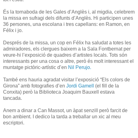
És la tornaboda de les Gales d’Anglès i, al migdia, celebrem
la missa en sufragi dels difunts d’Anglès. Hi participen unes
36 persones, una escolana i tres capellans: en Ramon, en
Félix i jo.
Després de la missa, un cop en Félix ha saludat a totes les
admiradores, els clergues baixem a la Sala Fontbernat per
veure-hi l’exposició de quadres d’artistes locals. Tots són
interessants per una cosa o altre, però és molt interessant el
muntatge pictòric-artístic d’en
Nil Perujo.
També ens hauria agradat visitar l’exposició “Els colors de
Girona” amb fotografies d’en
Jordi Gamell
(el fill de la
Conxita) però la Biblioteca Joaquim Bauxell estava
tancada.
Anem a dinar a Can Massot, un àpat senzill però farcit de
bon ambient. I dedico la tarda a treballar un xic al meu
escriptori.