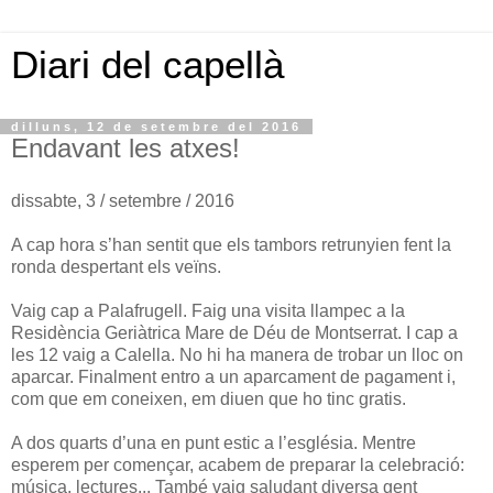
Diari del capellà
dilluns, 12 de setembre del 2016
Endavant les atxes!
dissabte, 3 / setembre / 2016
A cap hora s’han sentit que els tambors retrunyien fent la
ronda despertant els veïns.
Vaig cap a Palafrugell. Faig una visita llampec a la
Residència Geriàtrica Mare de Déu de Montserrat. I cap a
les 12 vaig a Calella. No hi ha manera de trobar un lloc on
aparcar. Finalment entro a un aparcament de pagament i,
com que em coneixen, em diuen que ho tinc gratis.
A dos quarts d’una en punt estic a l’església. Mentre
esperem per començar, acabem de preparar la celebració:
música, lectures... També vaig saludant diversa gent