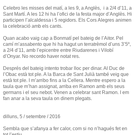
Celebro les misses del matí, a les 9, a Anglès, i a 2/4 d’11, a
Sant Martí. A les 12 hi ha l’ofici de la festa major d’Anglès. Hi
participen l’alcaldessa i 5 regidors. Els Cors Alegres animen
la celebració amb els cants.
Quan acabo vaig cap a Bonmatí pel bateig de l’Aitor. Pel
camí m’assabento que hi ha hagut un terratrèmol d’uns 3’5º,
a 2/4 d’11, amb l’epicentre entre Riudarenes i Vilobí
d’Onyar. No recordo haver notat res.
Després del bateig intento trobar lloc per dinar. Al Duc de
l’Obac està tot ple. A la Barca de Sant Julià també veig que
està tot ple. I m’arribo fins a la Cellera. Mentre espero a la
taula que m’han assignat, arriba en Ramon amb els seus
germans i el seu nebot. Venen a celebrar sant Ramon. I em
fan anar a la seva taula on dinem plegats.
dilluns, 5 / setembre / 2016
Sembla que s’afanya a fer calor, com si no n’hagués fet en
tot l’estiu.