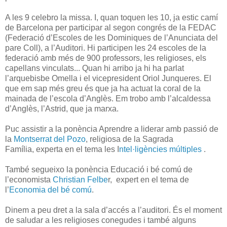
A les 9 celebro la missa. I, quan toquen les 10, ja estic camí
de Barcelona per participar al segon congrés de la FEDAC
(Federació d’Escoles de les Dominiques de l’Anunciata del
pare Coll), a l’Auditori. Hi participen les 24 escoles de la
federació amb més de 900 professors, les religioses, els
capellans vinculats... Quan hi arribo ja hi ha parlat
l’arquebisbe Omella i el vicepresident Oriol Junqueres. El
que em sap més greu és que ja ha actuat la coral de la
mainada de l’escola d’Anglès. Em trobo amb l’alcaldessa
d’Anglès, l’Astrid, que ja marxa.
Puc assistir a la ponència Aprendre a liderar amb passió de
la
Montserrat del Pozo
, religiosa de la Sagrada
Família,
experta en el tema les I
ntel·ligències múltiples
.
També segueixo la ponència Educació i bé comú de
l’economista
Christian Felbe
r,
expert en el tema de
l’
Economia del bé comú
.
Dinem a peu dret a la sala d’accés a l’auditori. És el moment
de saludar a les religioses conegudes i també alguns