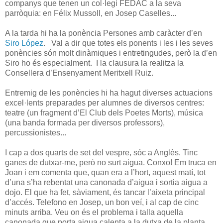
companys que tenen un col·legi FEDAC a la seva
parròquia: en Félix Mussoll, en Josep Caselles...
A la tarda hi ha la ponència Persones amb caràcter d’en
Siro López
.
Val a dir que totes els ponents i les i les seves
ponències són molt dinàmiques i entretingudes, però la d’en
Siro ho és especialment. I la clausura la realitza la
Consellera d’Ensenyament Meritxell Ruiz.
Entremig de les ponències hi ha hagut diverses actuacions
excel·lents preparades per alumnes de diversos centres:
teatre (un fragment d’El Club dels Poetes Morts), música
(una banda formada per diversos professors),
percussionistes...
I cap a dos quarts de set del vespre, sóc a Anglès. Tinc
ganes de dutxar-me, però no surt aigua. Conxo! Em truca en
Joan i em comenta que, quan era a l’hort, aquest matí, tot
d’una s’ha rebentat una canonada d’aigua i sortia aigua a
dojo. El que ha fet, sàviament, és tancar l’aixeta principal
d’accés. Telefono en Josep, un bon veí, i al cap de cinc
minuts arriba. Veu on és el problema i talla aquella
canonada que porta aigua calenta a la dutxa de la planta