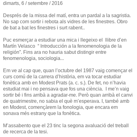
dimarts, 6 / setembre / 2016
Després de la missa del matí, entra un pardal a la sagristia.
No sap com sortir i rebota als vidres de les finestres. Obro
de bat a bat les finestres i surt rabent..
Puc esmerçar a estudiar una mica i llegeixo el llibre d’en
Martín Velasco “ Introducción a la fenomenologia de la
religión”. Fins ara no hauria sabut distingir entre
fenomenologia, sociologia...
Em ve al cap que, quan l’octubre del 1987 vaig començar el
curs comú de la carrera d’història, em va tocar estudiar
fonètica amb en Modest Prats (a. c. s.). De fet, no n’havia
estudiat mai i no pensava que fos una ciència. I me’n vaig
sortir bé i fins arribà a agradar-me. Però quan arribà el canvi
de quatrimestre, no sabia el què m’esperava. I, també amb
en Modest, començàrem la fonologia, que encara em
sonava més estrany que la fonètica.
M’assabento que el 23 tinc la segona avaluació del treball
de recerca de la tesi.