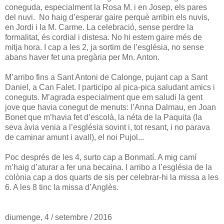
coneguda, especialment la Rosa M. i en Josep, els pares
del nuvi. No haig d’esperar gaire perquè arribin els nuvis,
en Jordi i la M. Carme. La celebració, sense perdre la
formalitat, és cordial i distesa. No hi estem gaire més de
mitja hora. I cap a les 2, ja sortim de l’església, no sense
abans haver fet una pregària per Mn. Anton.
M’arribo fins a Sant Antoni de Calonge, pujant cap a Sant
Daniel, a Can Falet. I participo al pica-pica saludant amics i
coneguts. M’agrada especialment que em saludi la gent
jove que havia conegut de menuts: l’Anna Dalmau, en Joan
Bonet que m’havia fet d’escolà, la néta de la Paquita (la
seva àvia venia a l’església sovint i, tot resant, i no parava
de caminar amunt i avall), el noi Pujol...
Poc després de les 4, surto cap a Bonmatí. A mig camí
m’haig d’aturar a fer una becaina. I arribo a l’església de la
colònia cap a dos quarts de sis per celebrar-hi la missa a les
6. A les 8 tinc la missa d’Anglès.
diumenge, 4 / setembre / 2016