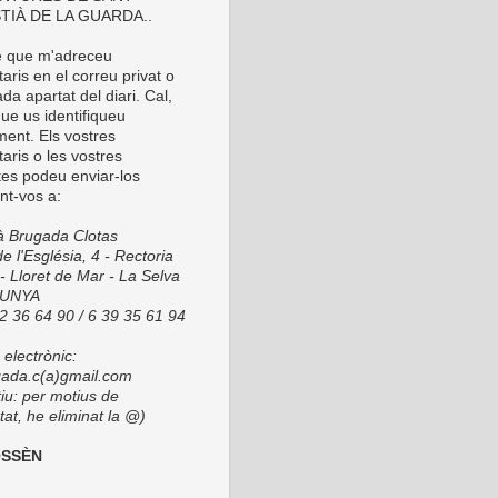
TIÀ DE LA GUARDA..
é que m'adreceu
ris en el correu privat o
da apartat del diari. Cal,
ue us identifiqueu
ment. Els vostres
aris o les vostres
tes podeu enviar-los
nt-vos a:
ià Brugada Clotas
e l'Església, 4 - Rectoria
- Lloret de Mar - La Selva
LUNYA
72 36 64 90 / 6 39 35 61 94
electrònic:
ada.c(a)gmail.com
tiu: per motius de
at, he eliminat la @)
OSSÈN