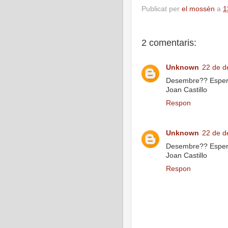
Publicat per
el mossèn
a
1
2 comentaris:
Unknown
22 de d
Desembre?? Esperi'
Joan Castillo
Respon
Unknown
22 de d
Desembre?? Esperi'
Joan Castillo
Respon