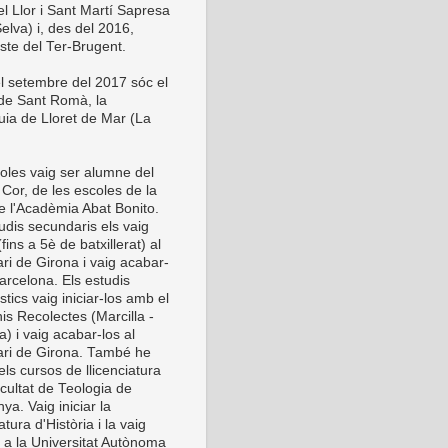
el Llor i Sant Martí Sapresa
elva) i, des del 2016,
este del Ter-Brugent.
l setembre del 2017 sóc el
 de Sant Romà, la
uia de Lloret de Mar (La
oles vaig ser alumne del
Cor, de les escoles de la
de l'Acadèmia Abat Bonito.
udis secundaris els vaig
 (fins a 5è de batxillerat) al
ri de Girona i vaig acabar-
arcelona. Els estudis
stics vaig iniciar-los amb el
is Recolectes (Marcilla -
) i vaig acabar-los al
ri de Girona. També he
els cursos de llicenciatura
cultat de Teologia de
ya. Vaig iniciar la
iatura d'Història i la vaig
r a la Universitat Autònoma