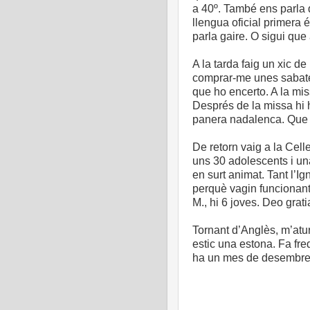
a 40º. També ens parla de
llengua oficial primera 
parla gaire. O sigui que 
A la tarda faig un xic de
comprar-me unes sabate
que ho encerto. A la mis
Després de la missa hi
panera nadalenca. Que 
De retorn vaig a la Cell
uns 30 adolescents i un
en surt animat. Tant l’I
perquè vagin funcionan
M., hi 6 joves. Deo grati
Tornant d’Anglès, m’atur
estic una estona. Fa fre
ha un mes de desembre,