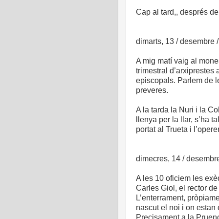
Cap al tard,, després d
dimarts, 13 / desembre 
A mig matí vaig al mones
trimestral d’arxiprestes 
episcopals. Parlem de l
preveres.
A la tarda la Nuri i la 
llenya per la llar, s’ha t
portat al Trueta i l’ope
dimecres, 14 / desembr
A les 10 oficiem les ex
Carles Giol, el rector d
L’enterrament, pròpiamen
nascut el noi i on estan 
Precisament a la Pruenca