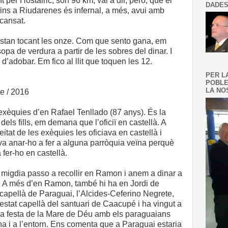
nt per Hostalric, són 96 km, val a dir, però, que el
DADES
 fins a Riudarenes és infernal, a més, avui amb
 cansat.
estan tocant les onze. Com que sento gana, em
opa de verdura a partir de les sobres del dinar. I
d’adobar. Em fico al llit que toquen les 12.
PER L
POBLE
LA NOS
e / 2016
 exèquies d’en Rafael Tenllado (87 anys). És la
els fills, em demana que l’oficiï en castellà. A
itat de les exèquies les oficiava en castellà i
a anar-ho a fer a alguna parròquia veïna perquè
a fer-ho en castellà.
l migdia passo a recollir en Ramon i anem a dinar a
. A més d’en Ramon, també hi ha en Jordi de
capellà de Paraguai, l’Alcides-Ceferino Negrete,
estat capellà del santuari de Caacupé i ha vingut a
la festa de la Mare de Déu amb els paraguaians
na i a l’entorn. Ens comenta que a Paraguai estaria