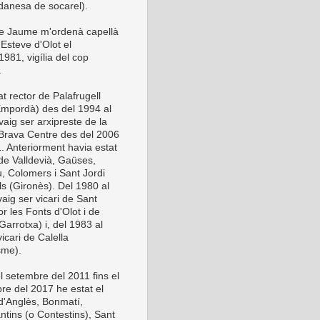
anesa de socarel).
be Jaume m'ordenà capellà
Esteve d'Olot el
981, vigília del cop
.
t rector de Palafrugell
Empordà) des del 1994 al
vaig ser arxipreste de la
Brava Centre des del 2006
1. Anteriorment havia estat
 de Valldevià, Gaüses,
u, Colomers i Sant Jordi
ls (Gironès). Del 1980 al
aig ser vicari de Sant
or les Fonts d'Olot i de
Garrotxa) i, del 1983 al
icari de Calella
sme).
l setembre del 2011 fins el
re del 2017 he estat el
 d'Anglès, Bonmatí,
ntins (o Contestins), Sant