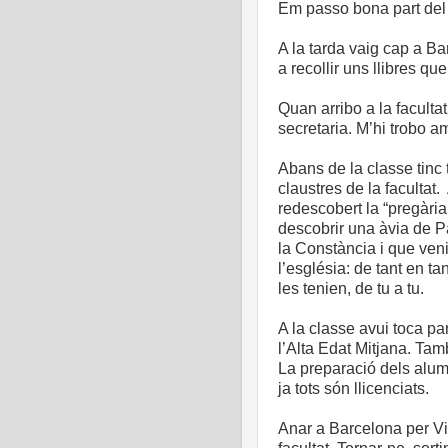
Em passo bona part del 
A la tarda vaig cap a B
a recollir uns llibres qu
Quan arribo a la faculta
secretaria. M’hi trobo a
Abans de la classe tinc 
claustres de la facultat.
redescobert la “pregària 
descobrir una àvia de Pa
la Constància i que veni
l’església: de tant en t
les tenien, de tu a tu.
A la classe avui toca par
l’Alta Edat Mitjana. Tam
La preparació dels alumn
ja tots són llicenciats.
Anar a Barcelona per Vilo