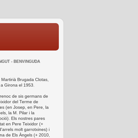
NGUT - BENVINGUDA
 Martirià Brugada Clotas,
 a Girona el 1953.
 renoc de sis germans de
ixidor del Terme de
es (en Josep, en Pere, la
ls, la M. Pilar i la
ció). Els nostres pares
tat en Pere Teixidor (+
'arrels molt garrotxines) i
ina de Els Àngels (+ 2010,