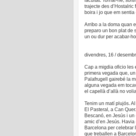
facultat. Tornar-ne, sorti
trajecte des d’Hostalric
boira i jo que em sentia
Arribo a la doma quan 
preparo un bon plat de s
un ou dur per acabar-ho 
divendres, 16 / desembr
Cap a migdia oficio les
primera vegada que, un d
Palafrugell gairebé la me
alguna vegada em tocav
el capellà d’allà no voli
Tenim un matí plujós. A
El Pasteral, a Can Quer
Bescanó, en Jesús i un 
amic d’en Jesús. Havia 
Barcelona per celebrar 
que treballen a Barcelo