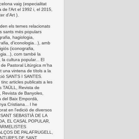
elona vaig (especialitat
a de l'Art el 1992 i, el 2015,
er d'Art ).
den els temes relacionats
s sants més populars
rafia, hagiologia,
afia, d'iconologia...), amb
eligiós (iconografia,
gia...), com també la
 la cultura popular... El
 de Pastoral Litúrgica m'ha
t una vintena de títols a la
cció SANTS I SANTES.
inc articles publicats a les
es TAÜLL, Revista de
, Revista de Banyoles,
a del Baix Empordà,
ya Cristiana... I he
orat en l'edició de diversos
s: SANT SEBASTIÀ DE LA
A, EL CASAL POPULAR,
ARMELISTES
LÇOS DE PALAFRUGELL,
INTURES DE SANT