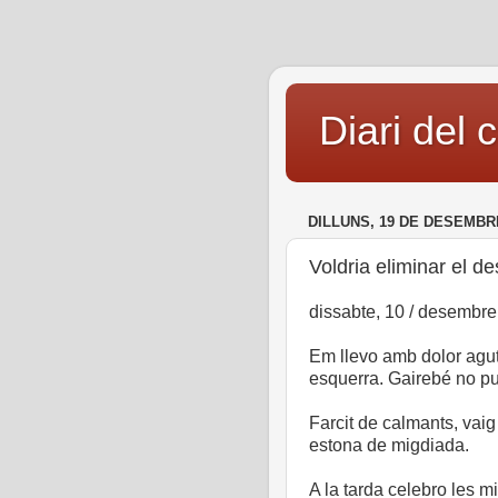
Diari del 
DILLUNS, 19 DE DESEMBR
Voldria eliminar el d
dissabte, 10 / desembre
Em llevo amb dolor agut
esquerra. Gairebé no p
Farcit de calmants, vaig
estona de migdiada.
A la tarda celebro les m