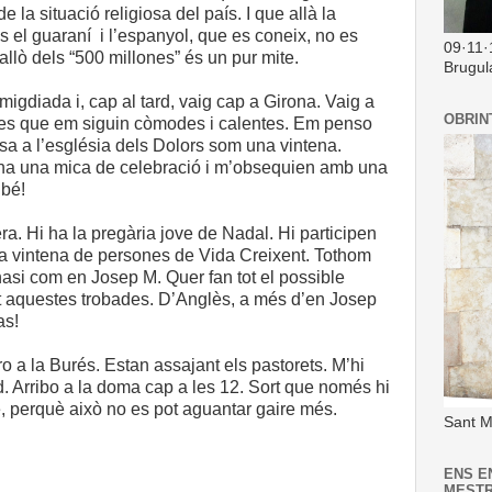
 la situació religiosa del país. I que allà la
és el guaraní i l’espanyol, que es coneix, no es
09·11·
allò dels “500 millones” és un pur mite.
Brugul
 migdiada i, cap al tard, vaig cap a Girona. Vaig a
OBRIN
s que em siguin còmodes i calentes. Em penso
sa a l’església dels Dolors som una vintena.
 ha una mica de celebració i m’obsequien amb una
bé!
era. Hi ha la pregària jove de Nadal. Hi participen
a vintena de persones de Vida Creixent. Tothom
gnasi com en Josep M. Quer fan tot el possible
t aquestes trobades. D’Anglès, a més d’en Josep
as!
o a la Burés. Estan assajant els pastorets. M’hi
d. Arribo a la doma cap a les 12. Sort que només hi
 perquè això no es pot aguantar gaire més.
Sant M
ENS E
MEST