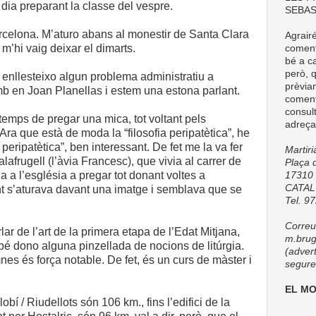
dia preparant la classe del vespre.
SEBAS
arcelona. M’aturo abans al monestir de Santa Clara
Agrair
e m’hi vaig deixar el dimarts.
comenta
bé a ca
però, q
t enllesteixo algun problema administratiu a
prèvia
mb en Joan Planellas i estem una estona parlant.
coment
consul
temps de pregar una mica, tot voltant pels
adreça
 Ara que està de moda la “filosofia peripatètica”, he
peripatètica”, ben interessant. De fet me la va fer
Martir
lafrugell (l’àvia Francesc), que vivia al carrer de
Plaça d
a a l’església a pregar tot donant voltes a
17310 
CATA
ant s’aturava davant una imatge i semblava que se
Tel. 9
Correu 
lar de l’art de la primera etapa de l’Edat Mitjana,
m.brug
bé dono alguna pinzellada de nocions de litúrgia.
(adver
es és força notable. De fet, és un curs de màster i
seguret
EL M
bí / Riudellots són 106 km., fins l’edifici de la