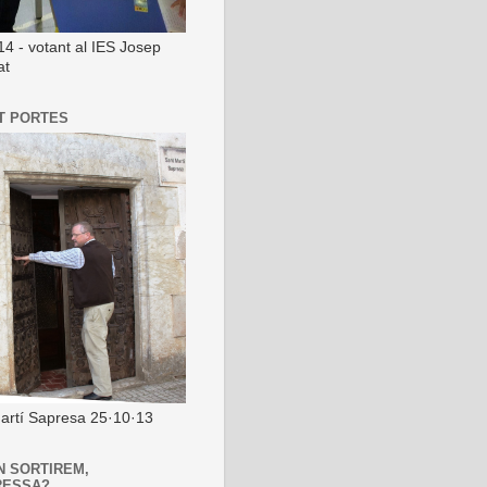
14 - votant al IES Josep
at
T PORTES
artí Sapresa 25·10·13
N SORTIREM,
RESSA?