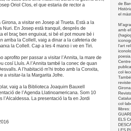
de Barc
osep Oriol Clos, el que estaria de rector a
Històri
el màst
Girona, a visitar en Josep al Trueta. Està a la
M'agra
a Nuri. En Josep està tranquil, després de
amb el
ta el braç ben enguixat, si bé el pot moure bé i
(hagiog
arriba la Collell, vaig a dinar a la cafeteria de
iconogr
marxa la Collell. Cap a les 4 marxo i ve en Tiri.
l'art r
iconolo
poesia,
o aprofito per passar a visitar l’Annita, la mare de
Centre
eu cosí Lluís. A l’Annita també la conec de quan
publica
Desvalls. A l’habitació m’hi trobo amb la Conxita,
col·le
 ve a visitar-la la Margarita Jofre.
També t
revist
lar, vaig a la Biblioteca Joaquim Bauxell
Girona
sentació de l’Agenda Llatinoamericana. Som 10
Revist
s l’Alcaldessa. La presentació la fa en Jordi
Catalun
col·lab
llibre
GUARD
ELS C
 2016
DESCA
LES P