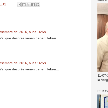
3:19
esembre del 2016, a les 16:58
s, que després vénen gener i febrer...
esembre del 2016, a les 16:58
s, que després vénen gener i febrer...
11·07·
la Ver
PER C