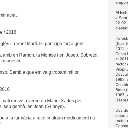
empord
El bis
mir aviat.
a Sant 
22·02·1
d'estat
e / 2016
He esta
lès i a Sant Martí. Hi participa força gent.
(Baix 
2011 i 
Costa 
ra amb en Ramon, la Montse i en Josep. Sobretot
al 201
l monestir.
rector
Vilopri
anso. Sembla que em vaig trobant millor.
Desval
1983, v
Cristòf
 2016
Batet (
1987, v
(Mare
 matí em ve a veure en Manel Xarles per
l seu germà, en Joan (54 anys).
Des de
setemb
o a la farmàcia a recollir algun medicament i a
rector
s.
Consta