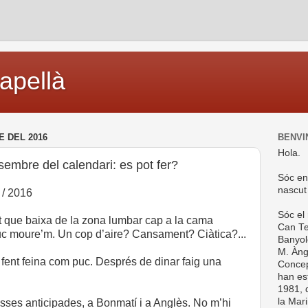
capellà
E DEL 2016
BENVI
Hola.
esembre del calendari: es pot fer?
Sóc en
nascut
 / 2016
Sóc el
 que baixa de la zona lumbar cap a la cama
Can Te
uc moure’m. Un cop d’aire? Cansament? Ciàtica?...
Banyol
M. Ànge
 fent feina com puc. Després de dinar faig una
Concep
han es
1981, d
la Mar
isses anticipades, a Bonmatí i a Anglès. No m’hi