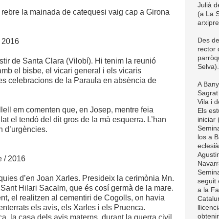
Julià d
e rebre la mainada de catequesi vaig cap a Girona
(a La S
arxipr
Des de
/ 2016
rector
parròq
tir de Santa Clara (Vilobí). Hi tenim la reunió
Selva).
amb el bisbe, el vicari general i els vicaris
es celebracions de la Paraula en absència de
A Bany
Sagrat 
Vila i 
Collell em comenten que, en Josep, mentre feia
Els est
allat el tendó del dit gros de la mà esquerra. L’han
iniciar
Semina
ren d’urgències.
los a B
eclesià
Agustin
e / 2016
Navarra
Semina
èquies d’en Joan Xarles. Presideix la cerimònia Mn.
seguit 
e Sant Hilari Sacalm, que és cosí germà de la mare.
a la Fa
t, el realitzen al cementiri de Cogolls, on havia
Catalun
enterrats els avis, els Xarles i els Pruenca.
llicenc
obteni
, la casa dels avis materns, durant la guerra civil,