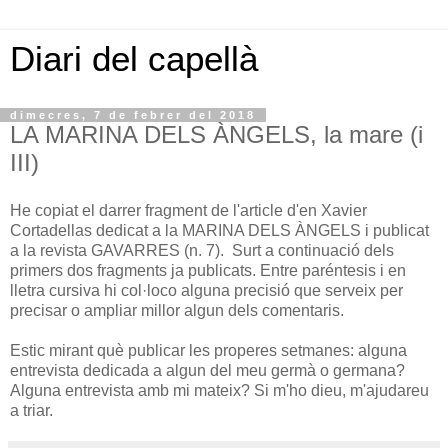
Diari del capellà
dimecres, 7 de febrer del 2018
LA MARINA DELS ÀNGELS, la mare (i
III)
He copiat el darrer fragment de l'article d'en Xavier
Cortadellas dedicat a la MARINA DELS ÀNGELS i publicat
a la revista GAVARRES (n. 7). Surt a continuació dels
primers dos fragments ja publicats. Entre paréntesis i en
lletra cursiva hi col·loco alguna precisió que serveix per
precisar o ampliar millor algun dels comentaris.
Estic mirant què publicar les properes setmanes: alguna
entrevista dedicada a algun del meu germà o germana?
Alguna entrevista amb mi mateix? Si m'ho dieu, m'ajudareu
a triar.