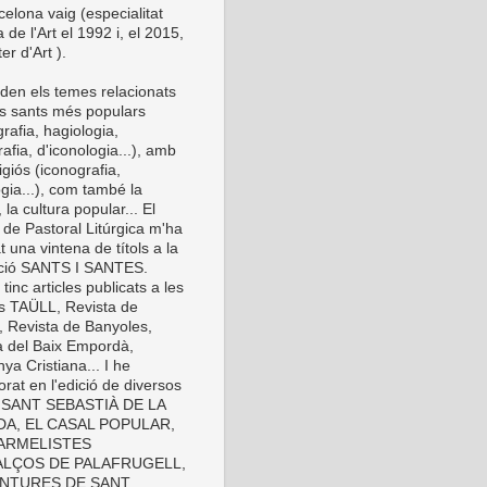
elona vaig (especialitat
a de l'Art el 1992 i, el 2015,
er d'Art ).
den els temes relacionats
s sants més populars
rafia, hagiologia,
afia, d'iconologia...), amb
eligiós (iconografia,
gia...), com també la
 la cultura popular... El
 de Pastoral Litúrgica m'ha
t una vintena de títols a la
cció SANTS I SANTES.
inc articles publicats a les
es TAÜLL, Revista de
, Revista de Banyoles,
a del Baix Empordà,
ya Cristiana... I he
orat en l'edició de diversos
s: SANT SEBASTIÀ DE LA
A, EL CASAL POPULAR,
ARMELISTES
LÇOS DE PALAFRUGELL,
INTURES DE SANT