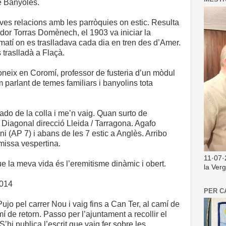
de Banyoles.
es relacions amb les parròquies on estic. Resulta
ador Torras Domènech, el 1903 va iniciar la
atí on es traslladava cada dia en tren des d’Amer.
 traslladà a Flaçà.
neix en Coromí, professor de fusteria d’un mòdul
m parlant de temes familiars i banyolins tota
ado de la colla i me’n vaig. Quan surto de
 Diagonal direcció Lleida / Tarragona. Agafo
ni (AP 7) i abans de les 7 estic a Anglès. Arribo
missa vespertina.
11·07·
 la meva vida és l’eremitisme dinàmic i obert.
la Ver
2014
PER C
Pujo pel carrer Nou i vaig fins a Can Ter, al camí de
í de retorn. Passo per l’ajuntament a recollir el
’hi publica l’escrit que vaig fer sobre les