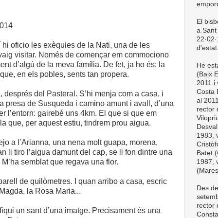
empord
El bis
2014
a Sant 
22·02·1
 hi oficio les exèquies de la Nati, una de les
d'estat
vaig visitar. Només de començar em commociono
nt d’algú de la meva família. De fet, ja ho és: la
He esta
que, en els pobles, sents tan propera.
(Baix 
2011 i 
Costa 
, després del Pasteral. S’hi menja com a casa, i
al 201
a presa de Susqueda i camino amunt i avall, d’una
rector
 per l’entorn: gairebé uns 4km. El que si que em
Vilopri
a que, per aquest estiu, tindrem prou aigua.
Desval
1983, v
tejo a l’Arianna, una nena molt guapa, morena,
Cristòf
 li tiro l’aigua damunt del cap, se li fon dintre una
Batet (
. M’ha semblat que regava una flor.
1987, v
(Mare
rell de quilòmetres. I quan arribo a casa, escric
Des de
a Magda, la Rosa Maria...
setemb
rector
iqui un sant d’una imatge. Precisament és una
Consta