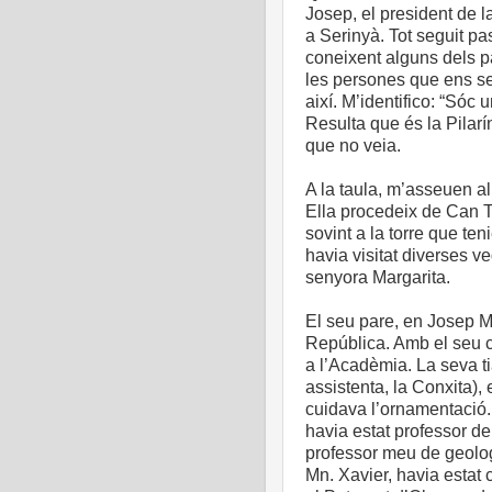
Josep, el president de l
a Serinyà. Tot seguit pa
coneixent alguns dels p
les persones que ens serv
així. M’identifico: “Sóc 
Resulta que és la Pilarí
que no veia.
A la taula, m’asseuen al 
Ella procedeix de Can Tr
sovint a la torre que ten
havia visitat diverses v
senyora Margarita.
El seu pare, en Josep M
República. Amb el seu 
a l’Acadèmia. La seva t
assistenta, la Conxita),
cuidava l’ornamentació.
havia estat professor de
professor meu de geolog
Mn. Xavier, havia estat