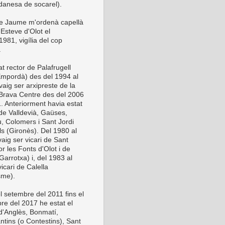
anesa de socarel).
be Jaume m'ordenà capellà
Esteve d'Olot el
981, vigília del cop
.
t rector de Palafrugell
Empordà) des del 1994 al
vaig ser arxipreste de la
Brava Centre des del 2006
1. Anteriorment havia estat
 de Valldevià, Gaüses,
u, Colomers i Sant Jordi
ls (Gironès). Del 1980 al
aig ser vicari de Sant
or les Fonts d'Olot i de
Garrotxa) i, del 1983 al
icari de Calella
sme).
l setembre del 2011 fins el
re del 2017 he estat el
 d'Anglès, Bonmatí,
ntins (o Contestins), Sant