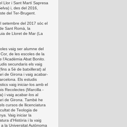
el Llor i Sant Martí Sapresa
elva) i, des del 2016,
este del Ter-Brugent.
l setembre del 2017 sóc el
 de Sant Romà, la
uia de Lloret de Mar (La
oles vaig ser alumne del
Cor, de les escoles de la
de l'Acadèmia Abat Bonito.
udis secundaris els vaig
 (fins a 5è de batxillerat) al
ri de Girona i vaig acabar-
arcelona. Els estudis
stics vaig iniciar-los amb el
is Recolectes (Marcilla -
) i vaig acabar-los al
ri de Girona. També he
els cursos de llicenciatura
cultat de Teologia de
ya. Vaig iniciar la
iatura d'Història i la vaig
r a la Universitat Autònoma