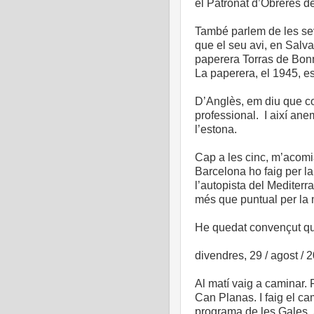
el Patronat d’Obreres 
També parlem de les sev
que el seu avi, en Salv
paperera Torras de Bonm
La paperera, el 1945, es
D’Anglès, em diu que co
professional. I així ane
l’estona.
Cap a les cinc, m’acomi
Barcelona ho faig per la
l’autopista del Mediterra
més que puntual per la 
He quedat convençut que
divendres, 29 / agost / 
Al matí vaig a caminar. 
Can Planas. I faig el cam
programa de les Gales. S