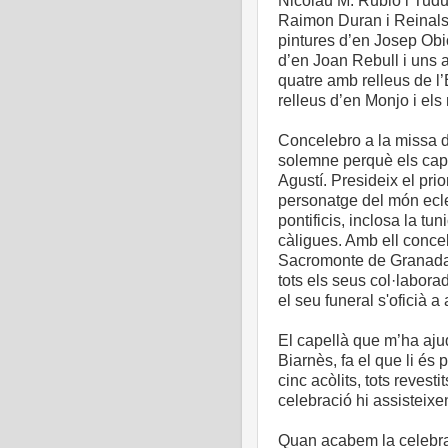
Nicolau M. Rubió i Tudur
Raimon Duran i Reinals.
pintures d’en Josep Obiol
d’en Joan Rebull i uns a
quatre amb relleus de l’
relleus d’en Monjo i els
Concelebro a la missa de
solemne perquè els cap
Agustí. Presideix el pr
personatge del món ecle
pontificis, inclosa la t
càligues. Amb ell conce
Sacromonte de Granada i
tots els seus col·labora
el seu funeral s'oficià 
El capellà que m’ha ajud
Biarnès, fa el que li és
cinc acòlits, tots revest
celebració hi assisteixen
Quan acabem la celebr