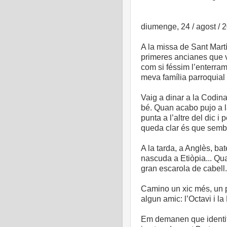
diumenge, 24 / agost / 
A la missa de Sant Martí
primeres ancianes que 
com si féssim l’enterrame
meva família parroquial 
Vaig a dinar a la Codina
bé. Quan acabo pujo a l
punta a l’altre del dic i
queda clar és que sembl
A la tarda, a Anglès, ba
nascuda a Etiòpia... Quan
gran escarola de cabell
Camino un xic més, un pa
algun amic: l’Octavi i l
Em demanen que identif