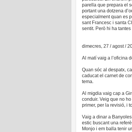
parella que prepara el 
portant una dotzena d’o
especialment quan es p
sant Francesc i santa Cl
sentit. Però hi ha tante
dimecres, 27 / agost / 2
Al matí vaig a l’oficina 
Quan sóc al despatx, ca
caducat el carnet de con
tema.
Al migdia vaig cap a Gir
conduir. Veig que no ho 
primer, per la revisió, i 
Vaig a dinar a Banyoles.
estic buscant una referè
Monjo i em balla tenir u