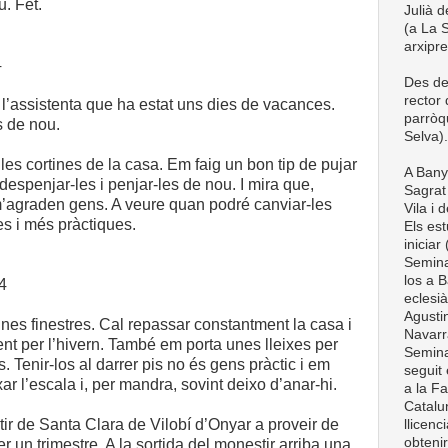
. Fet.
Julià d
(a La S
arxipr
4
Des de
rector
 l’assistenta que ha estat uns dies de vacances.
parròq
s de nou.
Selva).
les cortines de la casa. Em faig un bon tip de pujar
A Bany
 despenjar-les i penjar-les de nou. I mira que,
Sagrat 
’agraden gens. A veure quan podré canviar-les
Vila i 
es i més pràctiques.
Els est
iniciar
Semina
los a B
14
eclesià
Agustin
unes finestres. Cal repassar constantment la casa i
Navarra
t per l’hivern. També em porta unes lleixes per
Semina
res. Tenir-los al darrer pis no és gens pràctic i em
seguit 
ixar l’escala i, per mandra, sovint deixo d’anar-hi.
a la Fa
Catalun
tir de Santa Clara de Vilobí d’Onyar a proveir de
llicenc
obteni
r un trimestre. A la sortida del monestir arriba una