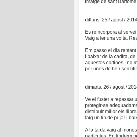
imatge de sant Bartomeu
dilluns, 25 / agost / 201
Es reincorpora al servei
Vaig a fer una volta. Re
Em passo el dia rentant 
i baixar de la cadira, de
aquestes cortines, no m
per unes de ben senzill
dimarts, 26 / agost / 20
Ve el fuster a repassar 
protegir-se adequadamen
distribuir millor els llib
faig un tip de pujar i ba
A la tarda vaig al mones
partícules. En tindrem pe