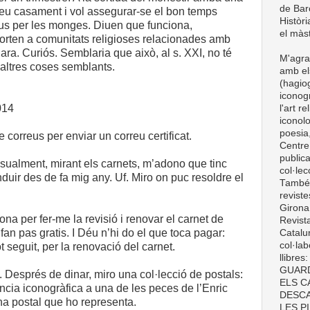
de Barc
seu casament i vol assegurar-se el bon temps
Històri
us per les monges. Diuen que funciona,
el màst
orten a comunitats religioses relacionades amb
ara. Curiós. Semblaria que això, al s. XXI, no té
M'agra
s altres coses semblants.
amb el
(hagiog
iconogr
014
l'art r
iconolo
poesia,
de correus per enviar un correu certificat.
Centre
publica
sualment, mirant els carnets, m’adono que tinc
col·le
duir des de fa mig any. Uf. Miro on puc resoldre el
També t
revist
Girona
ona per fer-me la revisió i renovar el carnet de
Revist
fan pas gratis. I Déu n’hi do el que toca pagar:
Catalun
col·lab
tot seguit, per la renovació del carnet.
llibre
GUARD
 Després de dinar, miro una col·lecció de postals:
ELS C
ncia iconogràfica a una de les peces de l’Enric
DESCA
na postal que ho representa.
LES P