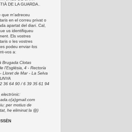
TIÀ DE LA GUARDA..
é que m'adreceu
ris en el correu privat o
da apartat del diari. Cal,
ue us identifiqueu
ment. Els vostres
aris o les vostres
tes podeu enviar-los
nt-vos a:
ià Brugada Clotas
e l'Església, 4 - Rectoria
- Lloret de Mar - La Selva
LUNYA
72 36 64 90 / 6 39 35 61 94
electrònic:
ada.c(a)gmail.com
tiu: per motius de
at, he eliminat la @)
OSSÈN