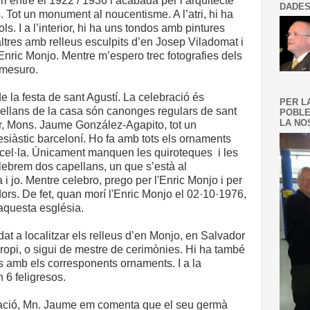
i entre el 1922 / 1936 i acabada per l’arquitecte
DADES
 Tot un monument al noucentisme. A l’atri, hi ha
s. I a l’interior, hi ha uns tondos amb pintures
ltres amb relleus esculpits d’en Josep Viladomat i
Enric Monjo. Mentre m’espero trec fotografies dels
 mesuro.
 la festa de sant Agustí. La celebració és
PER L
ellans de la casa són canonges regulars de sant
POBLE
LA NOS
ior, Mons. Jaume González-Agapito, tot un
siàstic barceloní. Ho fa amb tots els ornaments
unicel·la. Únicament manquen les quiroteques i les
lebrem dos capellans, un que s’està al
 jo. Mentre celebro, prego per l'Enric Monjo i per
dors. De fet, quan morí l'Enric Monjo el 02·10·1976,
a aquesta església.
at a localitzar els relleus d’en Monjo, en Salvador
 propi, o sigui de mestre de cerimònies. Hi ha també
its amb els corresponents ornaments. I a la
 6 feligresos.
ació, Mn. Jaume em comenta que el seu germà