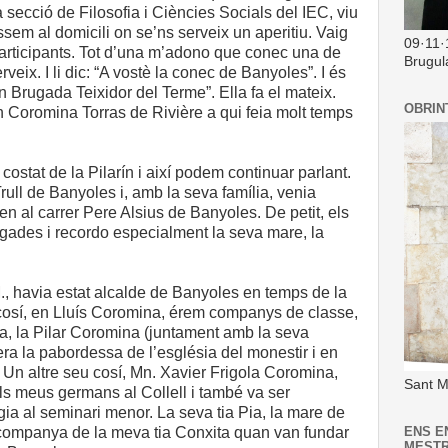
a secció de Filosofia i Ciències Socials del IEC, viu
ssem al domicili on se’ns serveix un aperitiu. Vaig
09·11·
articipants. Tot d’una m’adono que conec una de
Brugul
eix. I li dic: “A vostè la conec de Banyoles”. I és
un Brugada Teixidor del Terme”. Ella fa el mateix.
OBRIN
n Coromina Torras de Rivière a qui feia molt temps
costat de la Pilarín i així podem continuar parlant.
ull de Banyoles i, amb la seva família, venia
ien al carrer Pere Alsius de Banyoles. De petit, els
egades i recordo especialment la seva mare, la
., havia estat alcalde de Banyoles en temps de la
cosí, en Lluís Coromina, érem companys de classe,
ia, la Pilar Coromina (juntament amb la seva
 era la pabordessa de l’església del monestir i en
 Un altre seu cosí, Mn. Xavier Frigola Coromina,
Sant M
ls meus germans al Collell i també va ser
ia al seminari menor. La seva tia Pia, la mare de
 companya de la meva tia Conxita quan van fundar
ENS E
MEST