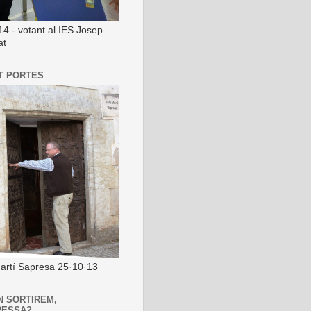
14 - votant al IES Josep
at
T PORTES
artí Sapresa 25·10·13
N SORTIREM,
RESSA?