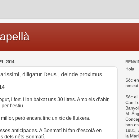
capellà
EL 2014
BENVI
Hola.
carissimi, diligatur Deus , deinde proximus
Sóc en
nascut
014
Sóc el
ut, i fort. Han baixat uns 30 litres. Amb els d’ahir,
Can Te
per l’estiu.
Banyol
M. Ànge
illor, però encara tinc un xic de fluixera.
Concep
han es
isses anticipades. A Bonmatí hi fan d’escolà en
1981, d
la Mar
ans dels néts Bonmatí.