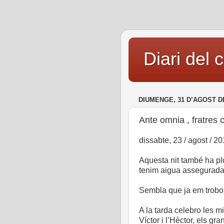
Diari del 
DIUMENGE, 31 D’AGOST D
Ante omnia , fratres 
dissabte, 23 / agost / 2
Aquesta nit també ha plog
tenim aigua assegurada 
Sembla que ja em trobo m
A la tarda celebro les m
Víctor i l’Hèctor, els gr