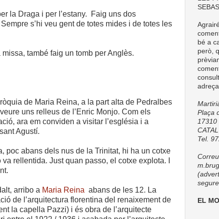
SEBAS
er la Draga i per l’estany. Faig uns dos
 Sempre s’hi veu gent de totes mides i de totes les
Agrair
comenta
bé a ca
però, q
a missa, també faig un tomb per Anglès.
prèvia
coment
consul
adreça
ròquia de Maria Reina, a la part alta de Pedralbes
Martir
 veure uns relleus de l’Enric Monjo. Com els
Plaça d
ió, ara em conviden a visitar l’església i a
17310 
CATA
 sant Agustí.
Tel. 9
, poc abans dels nus de la Trinitat, hi ha un cotxe
Correu 
 va rellentida. Just quan passo, el cotxe explota. I
m.brug
nt.
(adver
seguret
alt, arribo a
Maria Reina
abans de les 12. La
ció de l’arquitectura florentina del renaixement de
EL M
t la capella Pazzi) i és obra de l’arquitecte