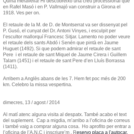
Quina meravella! Hi descobreixo una creu processional que
en Rafel Masó i en P. Vallmajó van construir a Girona el
1918. Ves per on.
El retaule de la M. de D. de Montserrat va ser dissenyat pel
P. Gusó, el cunyat del Dr. Antoni Vinyes, i esculpit per
l’escultor mallorquí Francesc Sitjar. Lamento no poder veure
el retaule dels sants Abdó i Senén que pintà en Jaume
Huguet (1492). Si que podem admirar el retaule de sant
Pere i el retaule de sant Miquel de Jaume Cirera i Guillem
Talarn (1451) i el retaule de sant Pere d’en Lluís Borrassa
(1411).
Arribem a Anglès abans de les 7. Hem fet poc més de 200
km. Celebro la missa vespertina.
dimecres, 13 / agost / 2014
Al matí atenc alguna visita al despatx. També acabo el text
del suplement. Cap a migdia, m’arribo a l’oficina de correus
i també vaig a comprar alguna cosa. Ho aprofito per entrar a
l’oficina de l’A.N.C i inscriure’m . R
eservo plaça a l'autocar.