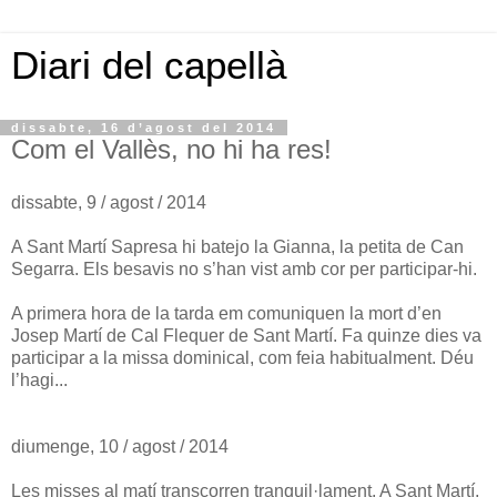
Diari del capellà
dissabte, 16 d’agost del 2014
Com el Vallès, no hi ha res!
dissabte, 9 / agost / 2014
A Sant Martí Sapresa hi batejo la Gianna, la petita de Can
Segarra. Els besavis no s’han vist amb cor per participar-hi.
A primera hora de la tarda em comuniquen la mort d’en
Josep Martí de Cal Flequer de Sant Martí. Fa quinze dies va
participar a la missa dominical, com feia habitualment. Déu
l’hagi...
diumenge, 10 / agost / 2014
Les misses al matí transcorren tranquil·lament. A Sant Martí,