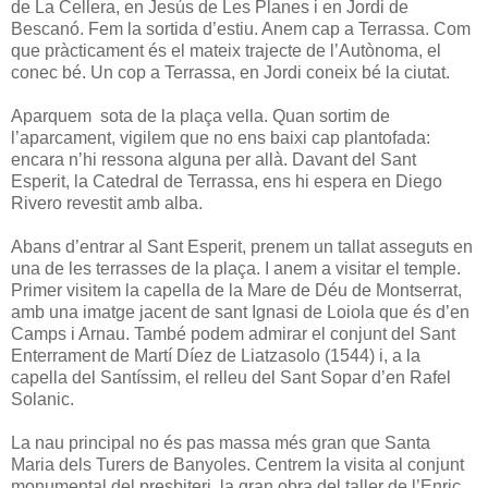
de La Cellera, en Jesús de Les Planes i en Jordi de
Bescanó. Fem la sortida d’estiu. Anem cap a Terrassa. Com
que pràcticament és el mateix trajecte de l’Autònoma, el
conec bé. Un cop a Terrassa, en Jordi coneix bé la ciutat.
Aparquem sota de la plaça vella. Quan sortim de
l’aparcament, vigilem que no ens baixi cap plantofada:
encara n’hi ressona alguna per allà. Davant del Sant
Esperit, la Catedral de Terrassa, ens hi espera en Diego
Rivero revestit amb alba.
Abans d’entrar al Sant Esperit, prenem un tallat asseguts en
una de les terrasses de la plaça. I anem a visitar el temple.
Primer visitem la capella de la Mare de Déu de Montserrat,
amb una imatge jacent de sant Ignasi de Loiola que és d’en
Camps i Arnau. També podem admirar el conjunt del Sant
Enterrament de Martí Díez de Liatzasolo (1544) i, a la
capella del Santíssim, el relleu del Sant Sopar d’en Rafel
Solanic.
La nau principal no és pas massa més gran que Santa
Maria dels Turers de Banyoles. Centrem la visita al conjunt
monumental del presbiteri, la gran obra del taller de l’Enric