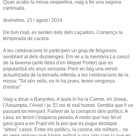
Quan acabo la missa vespertina, vaig a fer una segona
caminada.
divendres, 15 / agost / 2014
De bon matí, es senten trets dels caçadors. Comença la
temporada de cacera.
A les celebracions hi participen un grup de feligresos
semblant al dels diumenges. Em ve a la memòria
La cançó
de la taverna
(amb lletra d’en Miquel Porter) que es
popularitzà els anys seixanta. Però en faig una versió
actualitzada de la tornada referida a les celebracions de la
missa: “Tot són vells, no hi ha joves, tenen vergonya
d’entrar”
Vaig a dinar a Banyoles. A taula hi ha la Carme, en Josep,
l’Assumpta, l’Aniol i jo. El noi té mal humor. Sembla que li va
passant tot menjant. Parlem de la corrupció dels polítics. A
casa, en tenim l’esquena pelada. A molts que han fet el
gara-gara a en Pujol els fa por que es pugui destapar
“altres” casos. Entre els polítics, la corona, els militars... no
és gens estrany que hàgim arribat a una crisi com la que es