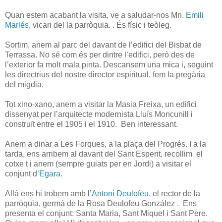
Quan estem acabant la visita, ve a saludar-nos Mn.
Emili
Marlés
, vicari del la parròquia.
. És físic i teòleg.
Sortim, anem al parc del davant de l’edifici del Bisbat de
Terrassa. No sé com és per dintre l’edifici, però des de
l’exterior fa molt mala pinta. Descansem una mica i, seguint
les directrius del nostre director espiritual, fem la pregària
del migdia.
Tot xino-xano, anem a visitar la Masia Freixa, un edifici
dissenyat per l’arquitecte modernista Lluís Moncunill i
construït entre el 1905 i el 1910. Ben interessant.
Anem a dinar a Les Forques, a la plaça del Progrés. I a la
tarda, ens arribem al davant del Sant Esperit, recollim el
cotxe t i anem (sempre guiats per en Jordi) a visitar el
conjunt d
’Egara
.
Allà ens hi trobem amb l’
Antoni Deulofeu,
el rector de la
parròquia, germà de la Rosa Deulofeu González
. Ens
presenta el conjunt: Santa Maria, Sant Miquel i Sant Pere.