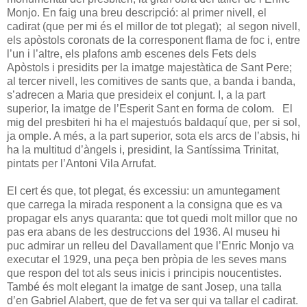
Monjo. En faig una breu descripció: al primer nivell, el
cadirat (que per mi és el millor de tot plegat); al segon nivell,
els apòstols coronats de la corresponent flama de foc i, entre
l’un i l’altre, els plafons amb escenes dels Fets dels
Apòstols i presidits per la imatge majestàtica de Sant Pere;
al tercer nivell, les comitives de sants que, a banda i banda,
s’adrecen a Maria que presideix el conjunt. I, a la part
superior, la imatge de l’Esperit Sant en forma de colom. El
mig del presbiteri hi ha el majestuós baldaquí que, per si sol,
ja omple. A més, a la part superior, sota els arcs de l’absis, hi
ha la multitud d’àngels i, presidint, la Santíssima Trinitat,
pintats per l’Antoni Vila Arrufat.
El cert és que, tot plegat, és excessiu: un amuntegament
que carrega la mirada responent a la consigna que es va
propagar els anys quaranta: que tot quedi molt millor que no
pas era abans de les destruccions del 1936. Al museu hi
puc admirar un relleu del Davallament que l’Enric Monjo va
executar el 1929, una peça ben pròpia de les seves mans
que respon del tot als seus inicis i principis noucentistes.
També és molt elegant la imatge de sant Josep, una talla
d’en Gabriel Alabert, que de fet va ser qui va tallar el cadirat.