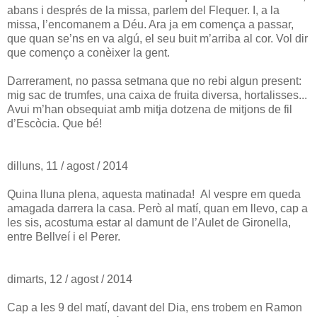
abans i després de la missa, parlem del Flequer. I, a la
missa, l’encomanem a Déu. Ara ja em comença a passar,
que quan se’ns en va algú, el seu buit m’arriba al cor. Vol dir
que començo a conèixer la gent.
Darrerament, no passa setmana que no rebi algun present:
mig sac de trumfes, una caixa de fruita diversa, hortalisses...
Avui m’han obsequiat amb mitja dotzena de mitjons de fil
d’Escòcia. Que bé!
dilluns, 11 / agost / 2014
Quina lluna plena, aquesta matinada! Al vespre em queda
amagada darrera la casa. Però al matí, quan em llevo, cap a
les sis, acostuma estar al damunt de l’Aulet de Gironella,
entre Bellveí i el Perer.
dimarts, 12 / agost / 2014
Cap a les 9 del matí, davant del Dia, ens trobem en Ramon