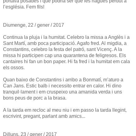
portava posades i que podria ser que les hagués perdut a
l’església. Fem fils!
Diumenge, 22 / gener / 2017
Continua la pluja i la humitat. Celebro la missa a Anglès i a
Sant Martí, amb poca participació. Agafo fred. Al migdia, a
Constantins, celebro la festa del patró, sant Vicenç. A la
missa hi participen cap una quarantena de feligresos. Els
cantaires hi fan un bon paper. Hi fa fred i la humitat em cala
els ossos.
Quan baixo de Constantins i arribo a Bonmatí, m’aturo a
Can Jans. Estic balb i necessito entrar en calor. Hi dino
tranquil·lament i em cruspeixo una amanida verda i uns
bons peus de porc a la brasa.
A la tarda em recloc al meu niu i em passo la tarda llegint,
escrivint, pregant, parlant amb amics...
Dilluns, 23 / gener / 2017