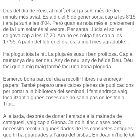
Des del dia de Reis, al matí, el sol ja surt més de deu
minuts més aviat. És a dir, el 6 de gener sortia cap a les 8’15
i ara ja surt a les 8’04. Però quan es nota més el creixement
de la llum solar és al vespre. Per santa Llúcia el sol es
colgava cap a les 17’20. Ara no es colga fins cap a les
17’55. A partir del febrer el dia es fa molt més agradable. .
Ha plogut tota la nit. La pluja és suau i ben profitosa. Cap a
muntanya deu ser neu. Any de neu, any de bé de Déu. Déu
faci que a mig maig també faci una bona ploguda.
.
Esmerço bona part del dia a recollir llibres i a endreçar
papers. També preparo unes caixes plenes de publicacions
per portar a la biblioteca del seminari. I fent endreça vaig
localitzant algunes coses que no sabia pas on les tenia.
Típic.
A la tarda, després de donar l’entrada a la mainada de
catequesi, vaig cap a Girona. Ja no hi tinc classe però
necessito recollir algunes dades de les consuetes antigues
que hi ha guardades a l’arxiu del bisbat. En Joan m’ho té tot