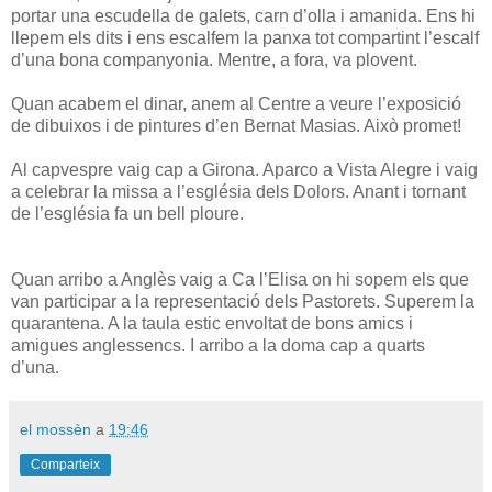
portar una escudella de galets, carn d’olla i amanida. Ens hi
llepem els dits i ens escalfem la panxa tot compartint l’escalf
d’una bona companyonia. Mentre, a fora, va plovent.
Quan acabem el dinar, anem al Centre a veure l’exposició
de dibuixos i de pintures d’en Bernat Masias. Això promet!
Al capvespre vaig cap a Girona. Aparco a Vista Alegre i vaig
a celebrar la missa a l’església dels Dolors. Anant i tornant
de l’església fa un bell ploure.
Quan arribo a Anglès vaig a Ca l’Elisa on hi sopem els que
van participar a la representació dels Pastorets. Superem la
quarantena. A la taula estic envoltat de bons amics i
amigues anglessencs. I arribo a la doma cap a quarts
d’una.
el mossèn
a
19:46
Comparteix