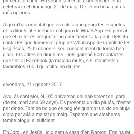
primera comunió. En venen la meitat. Quedem per fer la
celebració el diumenge 21 de maig. De fet no hi ha gaires
més opcions.
Algú m’ha comentat que es critica que pengi les esqueles
dels difunts al Facebook i al grup de WhatsApp. He pensat
que el millor és preguntar-ho directament a la gent. Dels 45
contactes que formem el grup de WhatsApp de la Vall de les
Esglésies, 25 hi donen el seu consentiment de forma ben
clara. Els altres no diuen res. Dels gairebé 800 contactes
que tinc al Facebook (la majoria muts), s’hi manifesten
favorables 160. I qui calla, no diu res.
divendres, 27 / gener / 2017
Avui és sant Mer, el 105 aniversari del naixement del pare
(de fet, morí amb 69 anys). Es presenta un dia plujós, d’estar
per dintre. Tant de bo que es pogués guardar un xic de pluja
d’ara per allà a meitat de maig. Esperem que aleshores
també plogui el suficient.
En Jordi, en Jesús i jo dinem a casa d’en Ramon. Ens ha fet