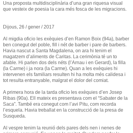
Una proposta multidisciplinària d’una gran riquesa visual
que vesteix de poesia la cara més fosca de les migracions.
Dijous, 26 / gener / 2017
Al migdia oficio les exèquies d’en Ramon Boix (94a), barber
ben conegut del poble, fill i nét de barber i pare de barbers.
Havia nascut a Santa Magdalena, on ara hi tenim el
magatzem d’aliments de Caritas. La cerimònia té un to
afable. Hi parlen dos dels néts (l’Arnau i en Gerard), la filla
(la Carme) i ja nora (la Carme). Quan a les exèquies hi
intervenen els familiars resulten hi ha molta més calidesa i
tot resulta entranyable, malgrat el dolor del comiat.
A primera hora de la tarda oficio les exèquies d’en Josep
Ribas (90a). Ell mateix es presentava com el “Sabater de la
Saca”. També era conegut com l’avi Pitu, com recorda
l’esquela. Havia treballat en la construcció de la presa de
Susqueda.
Al vespre tenim la reunió dels pares dels nen i nenes de