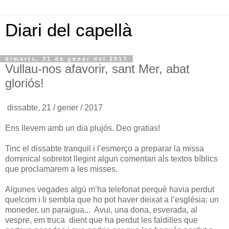
Diari del capellà
dimarts, 31 de gener del 2017
Vullau-nos afavorir, sant Mer, abat
gloriós!
dissabte, 21 / gener / 2017
Ens llevem amb un dia plujós. Deo gratias!
Tinc el dissabte tranquil i l’esmerço a preparar la missa
dominical sobretot llegint algun comentari als textos bíblics
que proclamarem a les misses.
Algunes vegades algú m’ha telefonat perquè havia perdut
quelcom i li sembla que ho pot haver deixat a l’església: un
moneder, un paraigua... Avui, una dona, esverada, al
vespre, em truca dient que ha perdut les faldilles que