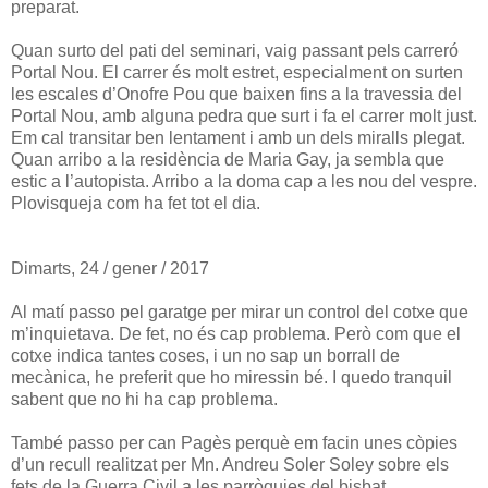
preparat.
Quan surto del pati del seminari, vaig passant pels carreró
Portal Nou. El carrer és molt estret, especialment on surten
les escales d’Onofre Pou que baixen fins a la travessia del
Portal Nou, amb alguna pedra que surt i fa el carrer molt just.
Em cal transitar ben lentament i amb un dels miralls plegat.
Quan arribo a la residència de Maria Gay, ja sembla que
estic a l’autopista. Arribo a la doma cap a les nou del vespre.
Plovisqueja com ha fet tot el dia.
Dimarts, 24 / gener / 2017
Al matí passo pel garatge per mirar un control del cotxe que
m’inquietava. De fet, no és cap problema. Però com que el
cotxe indica tantes coses, i un no sap un borrall de
mecànica, he preferit que ho miressin bé. I quedo tranquil
sabent que no hi ha cap problema.
També passo per can Pagès perquè em facin unes còpies
d’un recull realitzat per Mn. Andreu Soler Soley sobre els
fets de la Guerra Civil a les parròquies del bisbat.