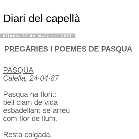
Diari del capellà
dijous, 29 de maig del 2025
PREGÀRIES I POEMES DE PASQUA
PASQUA
Calella, 24·04·87
Pasqua ha florit:
bell clam de vida
esbadellant-se arreu
com flor de llum.
Resta colgada,