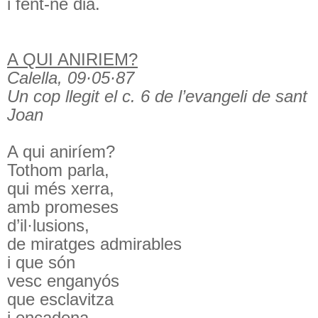
i fent-ne dia.
A QUI ANIRIEM?
Calella, 09·05·87
Un cop llegit el c. 6 de l’evangeli de sant
Joan
A qui aniríem?
Tothom parla,
qui més xerra,
amb promeses
d’il·lusions,
de miratges admirables
i que són
vesc enganyós
que esclavitza
i encadena