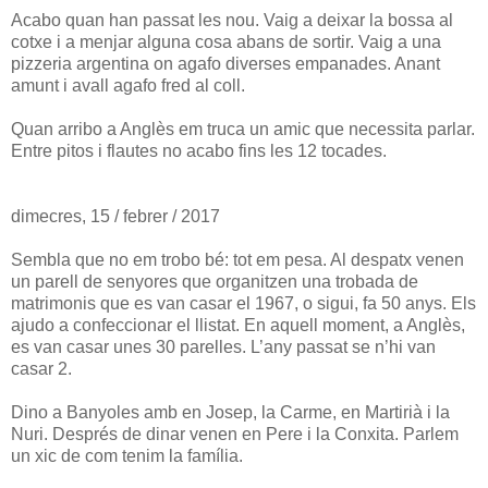
Acabo quan han passat les nou. Vaig a deixar la bossa al
cotxe i a menjar alguna cosa abans de sortir. Vaig a una
pizzeria argentina on agafo diverses empanades. Anant
amunt i avall agafo fred al coll.
Quan arribo a Anglès em truca un amic que necessita parlar.
Entre pitos i flautes no acabo fins les 12 tocades.
dimecres, 15 / febrer / 2017
Sembla que no em trobo bé: tot em pesa. Al despatx venen
un parell de senyores que organitzen una trobada de
matrimonis que es van casar el 1967, o sigui, fa 50 anys. Els
ajudo a confeccionar el llistat. En aquell moment, a Anglès,
es van casar unes 30 parelles. L’any passat se n’hi van
casar 2.
Dino a Banyoles amb en Josep, la Carme, en Martirià i la
Nuri. Després de dinar venen en Pere i la Conxita. Parlem
un xic de com tenim la família.