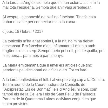
A la tarda, a Anglès, sembla que m’han estomacat i em fa
mal tota l’esquena. Sembla que ahir vaig arreplegar.
Al vespre, la connexió del wifi no funciona. Tinc feina a
trobar el cable per connectar-me a la xarxa.
dijous, 16 / febrer / 2017
La torticolis m’ha anat sortint i, a la nit, no m’ha deixat
descansar. Em farceixo d’antiinflamatoris i m’unto amb
ungüents de la serp. Sempre peto pel coll, per l’espatlla, per
l’esquena... pam més o pam menys.
La Maria em demana que li enviï els articles que tinc
pendents pel diccionari de crítics d’art. Tot es farà.
A la tarda enllesteixo el full. I al vespre vaig cap a la Cellera.
Tenim reunió de la Coordinadora de Consells de
l’Arxiprestat. Els de Bonmatí i els d’Anglès, hi som, com
també els de la Cellera i els de Sant Feliu de Pallerols.
Parlem de la Quaresma i altres activitats conjuntes que
tenim previstes.