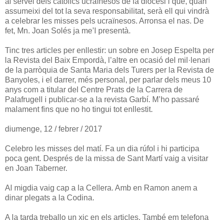
al servei dels catòlics ucraïnesos de la diòcesi i que, quan
assumeixi del tot la seva responsabilitat, serà ell qui vindrà
a celebrar les misses pels ucraïnesos. Arronsa el nas. De
fet, Mn. Joan Solés ja me’l presentà.
Tinc tres articles per enllestir: un sobre en Josep Espelta per
la Revista del Baix Empordà, l’altre en ocasió del mil·lenari
de la parròquia de Santa Maria dels Turers per la Revista de
Banyoles, i el darrer, més personal, per parlar dels meus 10
anys com a titular del Centre Prats de la Carrera de
Palafrugell i publicar-se a la revista Garbí. M’ho passaré
malament fins que no ho tingui tot enllestit.
diumenge, 12 / febrer / 2017
Celebro les misses del matí. Fa un dia rúfol i hi participa
poca gent. Després de la missa de Sant Martí vaig a visitar
en Joan Taberner.
Al migdia vaig cap a la Cellera. Amb en Ramon anem a
dinar plegats a la Codina.
A la tarda treballo un xic en els articles. També em telefona