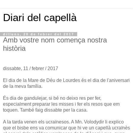
Diari del capellà
dilluns, 20 de febrer del 2017
Amb vostre nom comença nostra
història
dissabte, 11 / febrer / 2017
El dia de la Mare de Déu de Lourdes és el dia de l'aniversari
de la meva família.
És dia de gandulejar, si bé no deixo res per fer,
especialment preparar les misses i fer els resos que em
toquen. També faig dissabte per la casa.
A la tarda venen els ucraïnesos. A Mn. Volodydir li explico
que el bisbe ens va comunicar que hi ve un capellà ucraïnès