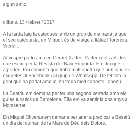
algun amic.
dilluns, 13 / febrer / 2017
A la tarda faig la catequesi amb un grup de mainada ja que
el seu catequista, en Miquel, és de viatge a Itàlia: Florència,
Siena...
Al vespre parlo amb en Gerard Xarles. Parlem dels articles
que escric per la Revista del Baix Empordà. Em diu que li
agraden. Em comenta que troba molt oportú que publiqui les
esqueles al Facebook i al grup de WhatsApp. De fet tota la
gent que ha parlat amb mi ho troba molt correcte i oportú.
La Beatriu em demana per fer una segona xerrada amb els
guies turístics de Barcelona. Ella em va sentir fa dos anys a
Montserrat.
En Miquel Oliveras em demana per anar a predicar a Besalú
un dia del quinari de la Mare de Déu dels Dolors.