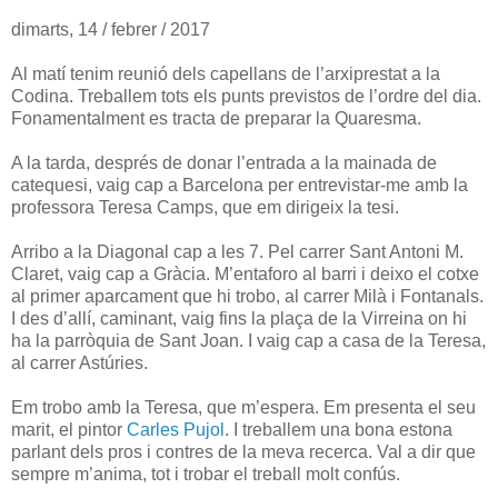
dimarts, 14 / febrer / 2017
Al matí tenim reunió dels capellans de l’arxiprestat a la
Codina. Treballem tots els punts previstos de l’ordre del dia.
Fonamentalment es tracta de preparar la Quaresma.
A la tarda, després de donar l’entrada a la mainada de
catequesi, vaig cap a Barcelona per entrevistar-me amb la
professora Teresa Camps, que em dirigeix la tesi.
Arribo a la Diagonal cap a les 7. Pel carrer Sant Antoni M.
Claret, vaig cap a Gràcia. M’entaforo al barri i deixo el cotxe
al primer aparcament que hi trobo, al carrer Milà i Fontanals.
I des d’allí, caminant, vaig fins la plaça de la Virreina on hi
ha la parròquia de Sant Joan. I vaig cap a casa de la Teresa,
al carrer Astúries.
Em trobo amb la Teresa, que m’espera. Em presenta el seu
marit, el pintor
Carles Pujol
. I treballem una bona estona
parlant dels pros i contres de la meva recerca. Val a dir que
sempre m’anima, tot i trobar el treball molt confús.