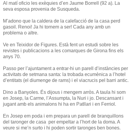
Al matí oficio les exèquies d’en Jaume Borrell (92 a). La
seva esposa provenia de Susqueda.
M’adono que la caldera de la calefacció de la casa perd
gasoil. Renoi! Ja hi tornem a ser! Cada any amb un
problema o altre.
Ve en Teixidor de Figures. Està fent un estudi sobre les
revistes i publicacions a les comarques de Girona fins els
anys 70.
Passo per l’ajuntament a entrar-hi un parell d’instàncies per
activitats de setmana santa: la trobada ecumènica a l’hotel
d’entitats (el diumenge de rams) i el viacrucis pel barri antic.
Dino a Banyoles. És dijous i mengem arròs. A taula hi som
en Josep, la Carme, l’Assumpta, la Nuri i jo. Descansant i
jugant amb els animalons hi ha en Patllari i en Ferriol.
En Josep em poda i em prepara un parell de branquillons
del taronger de casa per empeltar a l’hort de la doma. A
veure si me’n surto i hi poden sortir taronges ben bones.