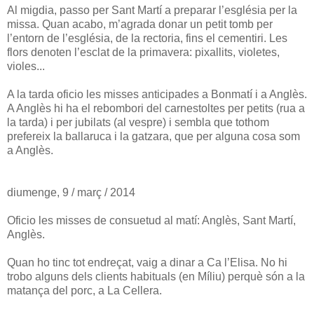
Al migdia, passo per Sant Martí a preparar l’església per la
missa. Quan acabo, m’agrada donar un petit tomb per
l’entorn de l’església, de la rectoria, fins el cementiri. Les
flors denoten l’esclat de la primavera: pixallits, violetes,
violes...
A la tarda oficio les misses anticipades a Bonmatí i a Anglès.
A Anglès hi ha el rebombori del carnestoltes per petits (rua a
la tarda) i per jubilats (al vespre) i sembla que tothom
prefereix la ballaruca i la gatzara, que per alguna cosa som
a Anglès.
diumenge, 9 / març / 2014
Oficio les misses de consuetud al matí: Anglès, Sant Martí,
Anglès.
Quan ho tinc tot endreçat, vaig a dinar a Ca l’Elisa. No hi
trobo alguns dels clients habituals (en Míliu) perquè són a la
matança del porc, a La Cellera.