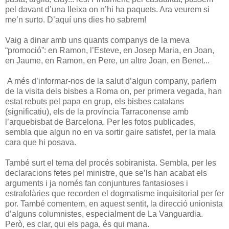
pel davant d’una lleixa on n’hi ha paquets. Ara veurem si
me’n surto. D’aquí uns dies ho sabrem!
Vaig a dinar amb uns quants companys de la meva
“promoció”: en Ramon, l’Esteve, en Josep Maria, en Joan,
en Jaume, en Ramon, en Pere, un altre Joan, en Benet...
A més d’informar-nos de la salut d’algun company, parlem
de la visita dels bisbes a Roma on, per primera vegada, han
estat rebuts pel papa en grup, els bisbes catalans
(significatiu), els de la província Tarraconense amb
l’arquebisbat de Barcelona. Per les fotos publicades,
sembla que algun no en va sortir gaire satisfet, per la mala
cara que hi posava.
També surt el tema del procés sobiranista. Sembla, per les
declaracions fetes pel ministre, que se’ls han acabat els
arguments i ja només fan conjuntures fantasioses i
estrafolàries que recorden el dogmatisme inquisitorial per fer
por. També comentem, en aquest sentit, la direcció unionista
d’alguns columnistes, especialment de La Vanguardia.
Però, es clar, qui els paga, és qui mana.