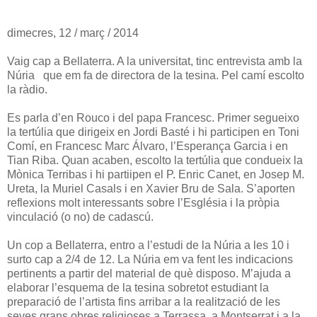
dimecres, 12 / març / 2014
Vaig cap a Bellaterra. A la universitat, tinc entrevista amb la
Núria que em fa de directora de la tesina. Pel camí escolto
la ràdio.
Es parla d’en Rouco i del papa Francesc. Primer segueixo
la tertúlia que dirigeix en Jordi Basté i hi participen en Toni
Comí, en Francesc Marc Álvaro, l’Esperança Garcia i en
Tian Riba. Quan acaben, escolto la tertúlia que condueix la
Mònica Terribas i hi partiipen el P. Enric Canet, en Josep M.
Ureta, la Muriel Casals i en Xavier Bru de Sala. S’aporten
reflexions molt interessants sobre l’Església i la pròpia
vinculació (o no) de cadascú.
Un cop a Bellaterra, entro a l’estudi de la Núria a les 10 i
surto cap a 2/4 de 12. La Núria em va fent les indicacions
pertinents a partir del material de què disposo. M’ajuda a
elaborar l’esquema de la tesina sobretot estudiant la
preparació de l’artista fins arribar a la realització de les
seves grans obres religioses a Terrassa, a Montserrat i a la