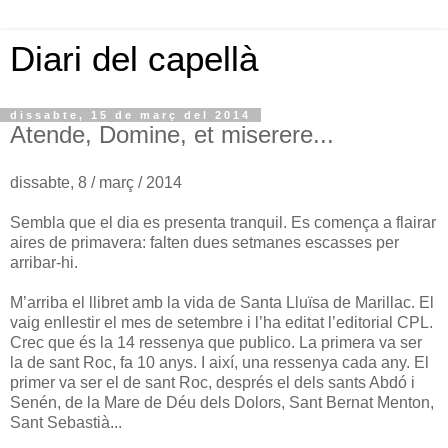
Diari del capellà
dissabte, 15 de març del 2014
Atende, Domine, et miserere...
dissabte, 8 / març / 2014
Sembla que el dia es presenta tranquil. Es comença a flairar
aires de primavera: falten dues setmanes escasses per
arribar-hi.
M’arriba el llibret amb la vida de Santa Lluïsa de Marillac. El
vaig enllestir el mes de setembre i l’ha editat l’editorial CPL.
Crec que és la 14 ressenya que publico. La primera va ser
la de sant Roc, fa 10 anys. I així, una ressenya cada any. El
primer va ser el de sant Roc, després el dels sants Abdó i
Senén, de la Mare de Déu dels Dolors, Sant Bernat Menton,
Sant Sebastià...