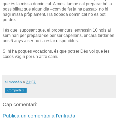
que és la missa dominical. A més, també cal preparar bé la
possibilitat que algun dia –com de fet ja ha passat- no hi
hagi missa pròpiament. I la trobada dominical no es pot
perdre.
I és que, suposant que, el proper curs, entressin 10 nois al
seminari per preparar-se per ser capellans, encara tardarien
uns 6 anys a ser-ho i a estar disponibles.
Si hi ha poques vocacions, és que potser Déu vol que les
coses vagin per un altre camí.
el mossèn
a
21:57
Comparteix
Cap comentari:
Publica un comentari a l'entrada