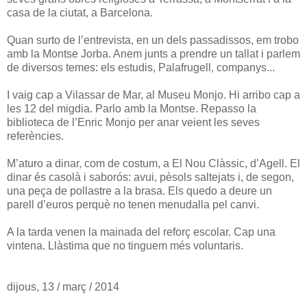
casa de la ciutat, a Barcelona.
Quan surto de l’entrevista, en un dels passadissos, em trobo
amb la Montse Jorba. Anem junts a prendre un tallat i parlem
de diversos temes: els estudis, Palafrugell, companys...
I vaig cap a Vilassar de Mar, al Museu Monjo. Hi arribo cap a
les 12 del migdia. Parlo amb la Montse. Repasso la
biblioteca de l’Enric Monjo per anar veient les seves
referències.
M’aturo a dinar, com de costum, a El Nou Clàssic, d’Agell. El
dinar és casolà i saborós: avui, pèsols saltejats i, de segon,
una peça de pollastre a la brasa. Els quedo a deure un
parell d’euros perquè no tenen menudalla pel canvi.
A la tarda venen la mainada del reforç escolar. Cap una
vintena. Llàstima que no tinguem més voluntaris.
dijous, 13 / març / 2014