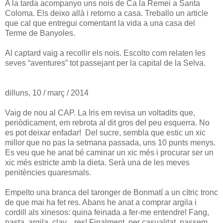
A la tarda acompanyo uns nois de Ca la Remei a Santa
Coloma. Els deixo allà i retorno a casa. Treballo un article
que cal que entregui comentant la vida a una casa del
Terme de Banyoles.
Al captard vaig a recollir els nois. Escolto com relaten les
seves “aventures” tot passejant per la capital de la Selva.
dilluns, 10 / març / 2014
Vaig de nou al CAP. La Iris em revisa un voltadits que,
periòdicament, em rebrota al dit gros del peu esquerra. No
es pot deixar enfadar! Del sucre, sembla que estic un xic
millor que no pas la setmana passada, uns 10 punts menys.
Es veu que he anat bé caminar un xic més i procurar ser un
xic més estricte amb la dieta. Serà una de les meves
penitències quaresmals.
Empelto una branca del taronger de Bonmatí a un cítric tronc
de que mai ha fet res. Abans he anat a comprar argila i
cordill als xinesos: quina feinada a fer-me entendre! Fang,
pasta, argila, clay... res! Finalment, per casualitat, passem