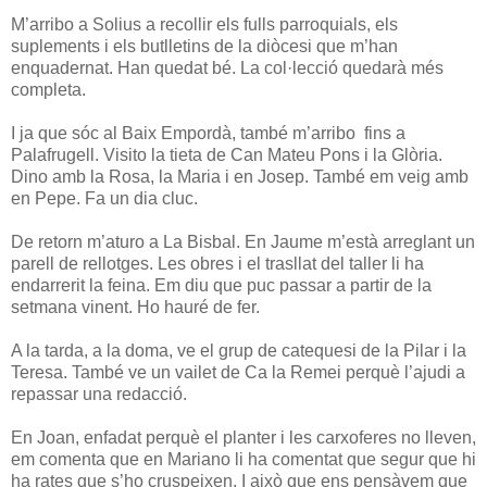
M’arribo a Solius a recollir els fulls parroquials, els
suplements i els butlletins de la diòcesi que m’han
enquadernat. Han quedat bé. La col·lecció quedarà més
completa.
I ja que sóc al Baix Empordà, també m’arribo fins a
Palafrugell. Visito la tieta de Can Mateu Pons i la Glòria.
Dino amb la Rosa, la Maria i en Josep. També em veig amb
en Pepe. Fa un dia cluc.
De retorn m’aturo a La Bisbal. En Jaume m’està arreglant un
parell de rellotges. Les obres i el trasllat del taller li ha
endarrerit la feina. Em diu que puc passar a partir de la
setmana vinent. Ho hauré de fer.
A la tarda, a la doma, ve el grup de catequesi de la Pilar i la
Teresa. També ve un vailet de Ca la Remei perquè l’ajudi a
repassar una redacció.
En Joan, enfadat perquè el planter i les carxoferes no lleven,
em comenta que en Mariano li ha comentat que segur que hi
ha rates que s’ho cruspeixen. I això que ens pensàvem que