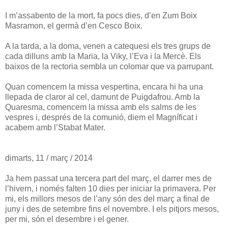
I m’assabento de la mort, fa pocs dies, d’en Zum Boix
Masramon, el germà d’en Cesco Boix.
A la tarda, a la doma, venen a catequesi els tres grups de
cada dilluns amb la Maria, la Viky, l’Eva i la Mercè. Els
baixos de la rectoria sembla un colomar que va parrupant.
Quan comencem la missa vespertina, encara hi ha una
llepada de claror al cel, damunt de Puigdafrou. Amb la
Quaresma, comencem la missa amb els salms de les
vespres i, després de la comunió, diem el Magníficat i
acabem amb l’Stabat Mater.
dimarts, 11 / març / 2014
Ja hem passat una tercera part del març, el darrer mes de
l’hivern, i només falten 10 dies per iniciar la primavera. Per
mi, els millors mesos de l’any són des del març a final de
juny i des de setembre fins el novembre. I els pitjors mesos,
per mi, són el desembre i el gener.