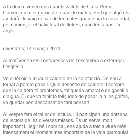
A la doma, venen uns quants vailets de Ca la Remei.
Comencen a fer un xic de repàs de mates. Sort que algú els
ajudarà. Jo vaig deixar de fer mates quan tenia la seva edat,
per començar el batxillerat de lletres, quan tenia uns 15
anys.
divendres, 14 / març / 2014
Al matí venen les confraresses de l’escombra a esterrejar
l’església.
Ve el tècnic a mirar la caldera de la calefacció. De nou a
tornat a perdre gasoil. Quin desastre de caldera! I sempre
que la caldera té problemes, tot queda amarat o de gasoil o
d’aigua. El que va tenir la feliç idea de posar-la a les golfes,
va quedar ben descansat de tant pensar!
Al vespre fem el taller de lectura. Hi participen una dotzena
de lectors de les diverses misses. És un servei molt
important i, llegir bé i com cal, ens ajuda a tots a viure més
intensament el moment més important de la vida parroquial