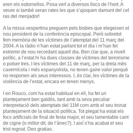
eren els estornellss. Posa verí a diversos llocs de l’hort. A
veure si també seran rates les que s’ajoquen damunt del cel
ras del menjador!
A la missa vespertina preguem pels bisbes que elegeixen el
nou president de la conferència episcopal. Però sobretot
fem memòria de les víctimes de l’atemptat del 11 març del
2004. A la ràdio n’han estat parlant tot el dia i m’han fet
estremir de nou recordant aquell dia. Ben clar que, a nivell
polític, a l’estat hi ha dues classes de víctimes del terrorisme
o potser tres. I les víctimes del 11 de març, per la dreta més
cavernícola i més espanyolista, no tenen gaire valor perquè
no responen als seus interessos. I, és clar, les víctimes de la
violència de l’estat, encara en tenen menys.
I en Rouco, com ha estat habitual en ell, ha fet un
plantejament ben galdós, tant amb la seva peculiar
interpretació dels atemptats del 11M com amb el seu tronat
plantejament de la situació política. Tot plegat ha estat els
focs artificials de final de festa major, el seu lamentable cant
de cigne (o millor dit, de l’ànec?). I així s’ha acabat el seu
trist regnat. Deo gratias.